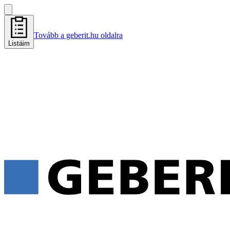
Tovább a geberit.hu oldalra
Listáim