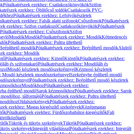
ök
Pótalkatrészek ezekhez: Csatlakozókönyökök
Szifon
katrészek ezekhez: Öblítőcső toldók
Csatlakozók PVC-
ldékhez
Pótalkatrészek ezekhez: Lefolyókészletek
alkatrészek ezekhez: Falsík alatti szifonok
Csőszifonok
Pótalkatrészek
zek ezekhez: Szifon csatlakozó
Csatlakozókönyökök
Pótalkatrészek
Pótalkatrészek ezekhez: Csőszifonok
Szifon
gyló
Mosdók
Mosdók
Pótalkatrészek ezekhez: Mosdók
Kétmedencés
osdók
Pótalkatrészek ezekhez: Pultra ültethető
Beépíthető mosdók
Pótalkatrészek ezekhez: Beépíthető mosdók
Alulról
szek ezekhez: Mosdók
ntő
Pótalkatrészek ezekhez: Kiöntő
Kiöntők
Pótalkatrészek ezekhez:
láb és szifontakaró
Pótalkatrészek ezekhez: Mosdóláb és
nzol
Mosdó készletek mosdószekrénnyel
Kézmosó készletek
z: Mosdó készletek mosdószekrénnyel
Szekrénybe építhető mosdó
osdószekrénnyel
Pótalkatrészek ezekhez: Beépíthető mosdó készletek
Kézmosókhoz
Mosdókhoz
Pótalkatrészek ezekhez:
orba építhető mosdó
Sarok kézmosókhoz
Pótalkatrészek ezekhez: Sarok
ő mosdóhoz, tálformájú
Pótalkatrészek ezekhez: Pultra ültethető
 mosdóhoz
Oldalszekrények
Pótalkatrészek ezekhez:
észek ezekhez: Magas kiegészítő szekrények
Középmagas
ítők
Pótalkatrészek ezekhez: Fürdőszobabútor-kiegészítők
Fali
törölközőtartó
zítők
Tükrök és tükrös szekrények
Tükrök
Pótalkatrészek ezekhez:
Tükrös szekrények
Integrált világítással
Pótalkatrészek ezekhez: Integrált
ugaszoló aljzatok
Szerelvények
Mosdócsaptelep
Pótalkatrészek