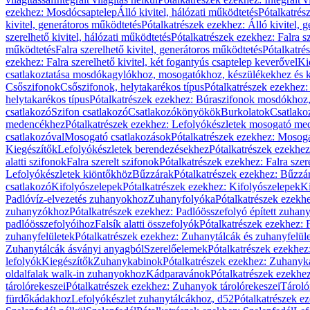
ezekhez: Mosdócsaptelep
Álló kivitel, hálózati működtetés
Pótalkatrés
kivitel, generátoros működtetés
Pótalkatrészek ezekhez: Álló kivitel, 
szerelhető kivitel, hálózati működtetés
Pótalkatrészek ezekhez: Falra sz
működtetés
Falra szerelhető kivitel, generátoros működtetés
Pótalkatré
ezekhez: Falra szerelhető kivitel, két fogantyús csaptelep keverővel
Ki
csatlakoztatása mosdókagylókhoz, mosogatókhoz, készülékekhez és
Csőszifonok
Csőszifonok, helytakarékos típus
Pótalkatrészek ezekhez:
helytakarékos típus
Pótalkatrészek ezekhez: Búraszifonok mosdókhoz, 
csatlakozó
Szifon csatlakozó
Csatlakozókönyökök
Burkolatok
Csatlako
medencékhez
Pótalkatrészek ezekhez: Lefolyókészletek mosogató m
csatlakozóval
Mosogató csatlakozások
Pótalkatrészek ezekhez: Mosoga
Kiegészítők
Lefolyókészletek berendezésekhez
Pótalkatrészek ezekhe
alatti szifonok
Falra szerelt szifonok
Pótalkatrészek ezekhez: Falra szer
Lefolyókészletek kiöntőkhöz
Bűzzárak
Pótalkatrészek ezekhez: Bűzzá
csatlakozó
Kifolyószelepek
Pótalkatrészek ezekhez: Kifolyószelepek
Ki
Padlóvíz-elvezetés zuhanyokhoz
Zuhanyfolyóka
Pótalkatrészek ezekh
zuhanyzókhoz
Pótalkatrészek ezekhez: Padlóösszefolyó épített zuha
padlóösszefolyóihoz
Falsík alatti összefolyók
Pótalkatrészek ezekhez: F
zuhanyfelületek
Pótalkatrészek ezekhez: Zuhanytálcák és zuhanyfelül
Zuhanytálcák ásványi anyagból
Szerelőelemek
Pótalkatrészek ezekhez
lefolyók
Kiegészítők
Zuhanykabinok
Pótalkatrészek ezekhez: Zuhanyk
oldalfalak walk-in zuhanyokhoz
Kádparavánok
Pótalkatrészek ezekh
tárolórekeszei
Pótalkatrészek ezekhez: Zuhanyok tárolórekeszei
Tároló
fürdőkádakhoz
Lefolyókészlet zuhanytálcákhoz, d52
Pótalkatrészek e