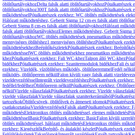
öblítőtartályokhoz
Delta falsík alatti öblítőtartályokhoz
Pótalkatrészek e
öblítőtartályokhoz
300T falsík alatti öblítőtartályokhoz
Pótalkatrészek e
működtetéssel
Pótalkatrészek ezekhez: WC öblítés működtetések elekt
Hálózati működtetéshez, Geberit Sigma 12 cm-es falsík alatti öblítőta
Geberit Sigma 8 cm-es falsík alatti öblítőtartályokhoz
Hálózati működte
falsík alatti öblítőtartályokhoz
Elemes működtetéshez, Geberit Sigma 12 
öblítőtartályokhoz
WC öblítés működtetések pneumatikus működtetéss
mennyiséges öblítéshez
1 mennyiséges öblítéshez
Pótalkatrészek ezekh
működtetésekhez
Beépítőkészletek
Pótalkatrészek ezekhez: Beépítőkés
működtetéssel
WC öblítés működtetésekhez pneumatikus működtetéss
khez
Pótalkatrészek ezekhez: Fali WC-khez
Talpon álló WC-khez
Póta
bidékhez
Pótalkatrészek ezekhez: Szanitermodulok bidékhez
Fali és t
ezekhez: Vizeldék, vízöblítéses működés, öblítőperemmel
Fedél nélkü
működés, öblítőperem nélkül
Falon kívüli vagy falsík alatti vizeldevez
vizeldevezérléssel
Integrált vizeldevezérléshez
Pótalkatrészek ezekhez: 
fedéllel/fedélhez
Öblítőperem nélkül
Pótalkatrészek ezekhez: Öblítőpe
nélkül
Vizelde válaszfalak
Pótalkatrészek ezekhez: Vizelde válaszfalak
vizelde válaszfalak
Vizelde válaszfalak szaniterkerámiából
Pótalkatrés
tartozékok
Öblítőcsövek, öblítőívek és átmeneti idomok
Pótalkatrészek
csatlakoztatása
Vizeldevezérlések
Falsík alatt
Pótalkatrészek ezekhez: Fa
működtetés
Elektronikus öblítés működtetéssel, elemes működtetés
Pót
működtetéssel
Basic
Pótalkatrészek ezekhez: Basic
Falon kívüli szerelé
öblítés működtetéssel, hálózati működtetés
Elektronikus öblítés működ
ezekhez: Kiegészítők
Beépítő- és átalakító készlet
Pótalkatrészek ezekhe
Felújítókészletek
Takarólapok
Integrált vezérlések
Egyéb tartozékok
Kez