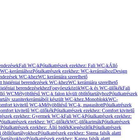
rendezések
Fali WC-k
Pótalkatrészek ezekhez: Fali WC-k
Álló
WC-kerámiához
Pótalkatrészek ezekhez: WC-kerámiához
Design
rendezések WC-khez
WC kerámiára szerelhető
t higiéniai berendezések WC-khez
WC kerámiára szerelhető
igiéniai berendezésekhez
Fogyóeszközök
WC-k és WC-ülőkék
Fali
Álló WC
Mélyöblítésű WC-k falon kívüli öblítőtartályhoz
Pótalkatrészek
tartály szaniterkerámiából készült WC-khez.
Monoblokk
WC-
omfort kivitelű WC-k
Mélyöblítésű WC-k, magasított
Pótalkatrészek
omfort kivitelű WC-ülőkék
Pótalkatrészek ezekhez: Comfort kivitelű
trészek ezekhez: Gyermek WC-k
Fali WC-k
Pótalkatrészek ezekhez:
Pótalkatrészek ezekhez: WC-ülőkék
WC-ülőkarimák
Pótalkatrészek
k
Pótalkatrészek ezekhez: Álló bidék
Kiegészítők
Pótalkatrészek
i öblítőtartályokhoz
Pótalkatrészek ezekhez: Sigma falsík alatti
tőtartályokhoz
Pótalkatrészek ezekhez: Kappa falsík alatti