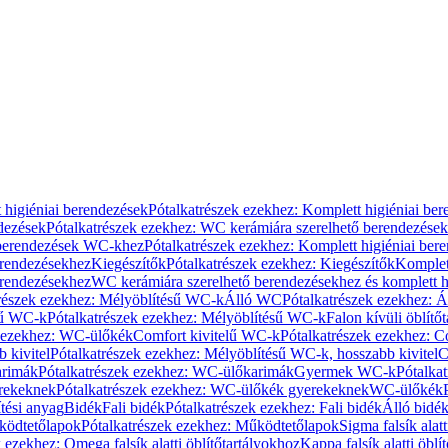
 higiéniai berendezések
Pótalkatrészek ezekhez: Komplett higiéniai be
dezések
Pótalkatrészek ezekhez: WC kerámiára szerelhető berendezések
 berendezések WC-khez
Pótalkatrészek ezekhez: Komplett higiéniai be
erendezésekhez
Kiegészítők
Pótalkatrészek ezekhez: Kiegészítők
Komplet
erendezésekhez
WC kerámiára szerelhető berendezésekhez és komplett h
részek ezekhez: Mélyöblítésű WC-k
Álló WC
Pótalkatrészek ezekhez: 
sű WC-k
Pótalkatrészek ezekhez: Mélyöblítésű WC-k
Falon kívüli öblítő
k ezekhez: WC-ülőkék
Comfort kivitelű WC-k
Pótalkatrészek ezekhez: C
 kivitel
Pótalkatrészek ezekhez: Mélyöblítésű WC-k, hosszabb kivitel
C
rimák
Pótalkatrészek ezekhez: WC-ülőkarimák
Gyermek WC-k
Pótalka
rekeknek
Pótalkatrészek ezekhez: WC-ülőkék gyerekeknek
WC-ülőkék
tési anyag
Bidék
Fali bidék
Pótalkatrészek ezekhez: Fali bidék
Álló bidé
ödtetőlapok
Pótalkatrészek ezekhez: Működtetőlapok
Sigma falsík alatt
 ezekhez: Omega falsík alatti öblítőtartályokhoz
Kappa falsík alatti öblí