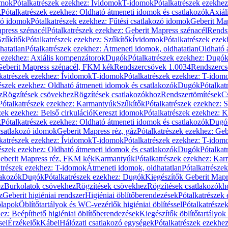
omok
Pótalkatrészek ezekhez: Ívidomok
T-idomok
Pótalkatrészek ezekhe
k
Pótalkatrészek ezekhez: Oldható átmeneti idomok és csatlakozók
Axiál
zó idomok
Pótalkatrészek ezekhez: Fűtési csatlakozó idomok
Geberit Map
press szénacél
Pótalkatrészek ezekhez: Geberit Mapress szénacél
Rends
Szűkítők
Pótalkatrészek ezekhez: Szűkítők
Ívidomok
Pótalkatrészek eze
hatatlan
Pótalkatrészek ezekhez: Átmeneti idomok, oldhatatlan
Oldható 
k ezekhez: Axiális kompenzátorok
Dugók
Pótalkatrészek ezekhez: Dugó
 Geberit Mapress szénacél, FKM kék
Rendszercsövek 1.0034
Rendszercs
katrészek ezekhez: Ívidomok
T-idomok
Pótalkatrészek ezekhez: T-idom
észek ezekhez: Oldható átmeneti idomok és csatlakozók
Dugók
Pótalkat
z
Rögzítések csövekhez
Rögzítések csatlakozókhoz
Rendszertömítések
C
Pótalkatrészek ezekhez: Karmantyúk
Szűkítők
Pótalkatrészek ezekhez: 
zek ezekhez: Belső cirkuláció
Kereszt idomok
Pótalkatrészek ezekhez: 
k
Pótalkatrészek ezekhez: Oldható átmeneti idomok és csatlakozók
Dugó
 csatlakozó idomok
Geberit Mapress réz, gáz
Pótalkatrészek ezekhez: Geb
katrészek ezekhez: Ívidomok
T-idomok
Pótalkatrészek ezekhez: T-idom
észek ezekhez: Oldható átmeneti idomok és csatlakozók
Dugók
Pótalkat
Geberit Mapress réz, FKM kék
Karmantyúk
Pótalkatrészek ezekhez: Ka
atrészek ezekhez: T-idomok
Átmeneti idomok, oldhatatlan
Pótalkatrésze
lakozók
Dugók
Pótalkatrészek ezekhez: Dugók
Kiegészítők Geberit Mapr
oz
Burkolatok csövekhez
Rögzítések csövekhez
Rögzítések csatlakozókh
z
Geberit higiéniai rendszer
Higiéniai öblítőberendezések
Pótalkatrészek 
ólapok
Öblítőtartályok és WC-vezérlők higiéniai öblítéssel
Pótalkatrésze
ez: Beépíthető higiéniai öblítőberendezések
Kiegészítők öblítőtartályok
sel
Érzékelők
Kábel
Hálózati csatlakozó egységek
Pótalkatrészek ezekhez