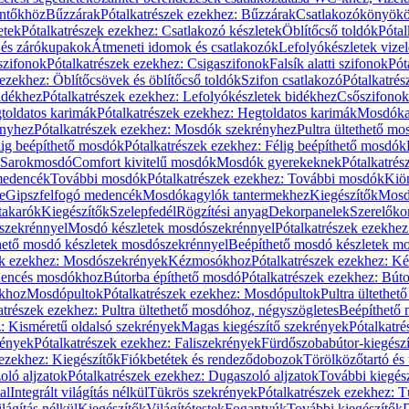
öntőkhöz
Bűzzárak
Pótalkatrészek ezekhez: Bűzzárak
Csatlakozókönyök
etek
Pótalkatrészek ezekhez: Csatlakozó készletek
Öblítőcső toldók
Pótal
 és zárókupakok
Átmeneti idomok és csatlakozók
Lefolyókészletek vize
szifonok
Pótalkatrészek ezekhez: Csigaszifonok
Falsík alatti szifonok
Pót
 ezekhez: Öblítőcsövek és öblítőcső toldók
Szifon csatlakozó
Pótalkatrés
idékhez
Pótalkatrészek ezekhez: Lefolyókészletek bidékhez
Csőszifonok
toldatos karimák
Pótalkatrészek ezekhez: Hegtoldatos karimák
Mosdóka
nyhez
Pótalkatrészek ezekhez: Mosdók szekrényhez
Pultra ültethető m
lig beépíthető mosdók
Pótalkatrészek ezekhez: Félig beépíthető mosdók
Sarokmosdó
Comfort kivitelű mosdók
Mosdók gyerekeknek
Pótalkatré
őmedencék
További mosdók
Pótalkatrészek ezekhez: További mosdók
Kiö
e
Gipszfelfogó medencék
Mosdókagylók tantermekhez
Kiegészítők
Mosdó
takarók
Kiegészítők
Szelepfedél
Rögzítési anyag
Dekorpanelek
Szerelőko
szekrénnyel
Mosdó készletek mosdószekrénnyel
Pótalkatrészek ezekhe
thető mosdó készletek mosdószekrénnyel
Beépíthető mosdó készletek m
ek ezekhez: Mosdószekrények
Kézmosókhoz
Pótalkatrészek ezekhez: 
edencés mosdókhoz
Bútorba építhető mosdó
Pótalkatrészek ezekhez: Bút
ókhoz
Mosdópultok
Pótalkatrészek ezekhez: Mosdópultok
Pultra ültethet
atrészek ezekhez: Pultra ültethető mosdóhoz, négyszögletes
Beépíthető
z: Kisméretű oldalsó szekrények
Magas kiegészítő szekrények
Pótalkatr
rények
Pótalkatrészek ezekhez: Faliszekrények
Fürdőszobabútor-kiegész
 ezekhez: Kiegészítők
Fiókbetétek és rendeződobozok
Törölközőtartó és 
oló aljzatok
Pótalkatrészek ezekhez: Dugaszoló aljzatok
További kiegés
al
Integrált világítás nélkül
Tükrös szekrények
Pótalkatrészek ezekhez: 
lágítás nélkül
Kiegészítők
Világítótestek
Fogantyúk
További kiegészítők
D