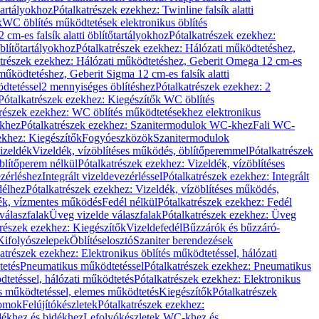
őtartályokhoz
Pótalkatrészek ezekhez: Twinline falsík alatti
k
WC öblítés működtetések elektronikus öblítés
cm-es falsík alatti öblítőtartályokhoz
Pótalkatrészek ezekhez:
blítőtartályokhoz
Pótalkatrészek ezekhez: Hálózati működtetéshez,
atrészek ezekhez: Hálózati működtetéshez, Geberit Omega 12 cm-es
űködtetéshez, Geberit Sigma 12 cm-es falsík alatti
dtetéssel
2 mennyiséges öblítéshez
Pótalkatrészek ezekhez: 2
Pótalkatrészek ezekhez: Kiegészítők WC öblítés
trészek ezekhez: WC öblítés működtetésekhez elektronikus
khez
Pótalkatrészek ezekhez: Szanitermodulok WC-khez
Fali WC-
ekhez: Kiegészítők
Fogyóeszközök
Szanitermodulok
izeldék
Vizeldék, vízöblítéses működés, öblítőperemmel
Pótalkatrészek
blítőperem nélkül
Pótalkatrészek ezekhez: Vizeldék, vízöblítéses
ezérléshez
Integrált vizeldevezérléssel
Pótalkatrészek ezekhez: Integrált
délhez
Pótalkatrészek ezekhez: Vizeldék, vízöblítéses működés,
dék, vízmentes működés
Fedél nélkül
Pótalkatrészek ezekhez: Fedél
válaszfalak
Üveg vizelde válaszfalak
Pótalkatrészek ezekhez: Üveg
trészek ezekhez: Kiegészítők
Vizeldefedél
Bűzzárók és bűzzáró-
Kifolyószelepek
Öblítéselosztó
Szaniter berendezések
atrészek ezekhez: Elektronikus öblítés működtetéssel, hálózati
tetés
Pneumatikus működtetéssel
Pótalkatrészek ezekhez: Pneumatikus
dtetéssel, hálózati működtetés
Pótalkatrészek ezekhez: Elektronikus
és működtetéssel, elemes működtetés
Kiegészítők
Pótalkatrészek
domok
Felújítókészletek
Pótalkatrészek ezekhez:
dékhez és bidékhez
Lefolyókészletek WC-khez és