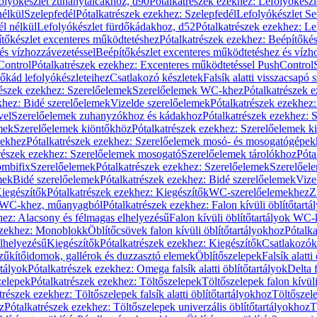
olyókészlet zuhanytálcákhoz, d90
Pótalkatrészek ezekhez: Lefolyókész
nélkül
Szelepfedél
Pótalkatrészek ezekhez: Szelepfedél
Lefolyókészlet Se
él nélkül
Lefolyókészlet fürdőkádakhoz, d52
Pótalkatrészek ezekhez: L
tőkészlet excenteres működtetéshez
Pótalkatrészek ezekhez: Beépítőké
és vízhozzávezetéssel
Beépítőkészlet excenteres működtetéshez és vízh
Control
Pótalkatrészek ezekhez: Excenteres működtetéssel PushControl
őkád lefolyókészleteihez
Csatlakozó készletek
Falsík alatti visszacsapó 
részek ezekhez: Szerelőelemek
Szerelőelemek WC-khez
Pótalkatrészek 
khez: Bidé szerelőelemek
Vizelde szerelőelemek
Pótalkatrészek ezekhez:
vel
Szerelőelemek zuhanyzókhoz és kádakhoz
Pótalkatrészek ezekhez:
mek
Szerelőelemek kiöntőkhöz
Pótalkatrészek ezekhez: Szerelőelemek k
pekhez
Pótalkatrészek ezekhez: Szerelőelemek mosó- és mosogatógépek
részek ezekhez: Szerelőelemek mosogató
Szerelőelemek tárolókhoz
Póta
ombifix
Szerelőelemek
Pótalkatrészek ezekhez: Szerelőelemek
Szerelőe
mek
Bidé szerelőelemek
Pótalkatrészek ezekhez: Bidé szerelőelemek
Vize
iegészítők
Pótalkatrészek ezekhez: Kiegészítők
WC-szerelőelemekhez
Z
ok WC-khez, műanyagból
Pótalkatrészek ezekhez: Falon kívüli öblítőta
hez: Alacsony és félmagas elhelyezésű
Falon kívüli öblítőtartályok WC-
ezekhez: Monoblokk
Öblítőcsövek falon kívüli öblítőtartályokhoz
Pótalka
lhelyezésű
Kiegészítők
Pótalkatrészek ezekhez: Kiegészítők
Csatlakozók
zűkítőidomok, gallérok és duzzasztó elemek
Öblítőszelepek
Falsík alatti
rtályok
Pótalkatrészek ezekhez: Omega falsík alatti öblítőtartályok
Delta f
zelepek
Pótalkatrészek ezekhez: Töltőszelepek
Töltőszelepek falon kívüli
trészek ezekhez: Töltőszelepek falsík alatti öblítőtartályokhoz
Töltőszel
z
Pótalkatrészek ezekhez: Töltőszelepek univerzális öblítőtartályokhoz
T