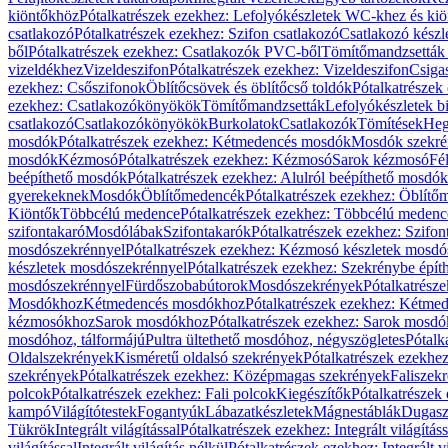
kiöntőkhöz
Pótalkatrészek ezekhez: Lefolyókészletek WC-khez és ki
csatlakozó
Pótalkatrészek ezekhez: Szifon csatlakozó
Csatlakozó készl
ből
Pótalkatrészek ezekhez: Csatlakozók PVC-ből
Tömítőmandzsetták
vizeldékhez
Vizeldeszifon
Pótalkatrészek ezekhez: Vizeldeszifon
Csiga
ezekhez: Csőszifonok
Öblítőcsövek és öblítőcső toldók
Pótalkatrészek
ezekhez: Csatlakozókönyökök
Tömítőmandzsetták
Lefolyókészletek b
csatlakozó
Csatlakozókönyökök
Burkolatok
Csatlakozók
Tömítések
Heg
mosdók
Pótalkatrészek ezekhez: Kétmedencés mosdók
Mosdók szekré
mosdók
Kézmosó
Pótalkatrészek ezekhez: Kézmosó
Sarok kézmosó
Fé
beépíthető mosdók
Pótalkatrészek ezekhez: Alulról beépíthető mosdók
gyerekeknek
Mosdók
Öblítőmedencék
Pótalkatrészek ezekhez: Öblít
Kiöntők
Többcélú medence
Pótalkatrészek ezekhez: Többcélú medenc
szifontakaró
Mosdólábak
Szifontakarók
Pótalkatrészek ezekhez: Szifon
mosdószekrénnyel
Pótalkatrészek ezekhez: Kézmosó készletek mosdó
készletek mosdószekrénnyel
Pótalkatrészek ezekhez: Szekrénybe épí
mosdószekrénnyel
Fürdőszobabútorok
Mosdószekrények
Pótalkatrész
Mosdókhoz
Kétmedencés mosdókhoz
Pótalkatrészek ezekhez: Kétm
kézmosókhoz
Sarok mosdókhoz
Pótalkatrészek ezekhez: Sarok mosd
mosdóhoz, tálformájú
Pultra ültethető mosdóhoz, négyszögletes
Pótalk
Oldalszekrények
Kisméretű oldalsó szekrények
Pótalkatrészek ezekhe
szekrények
Pótalkatrészek ezekhez: Középmagas szekrények
Faliszek
polcok
Pótalkatrészek ezekhez: Fali polcok
Kiegészítők
Pótalkatrészek
kampó
Világítótestek
Fogantyúk
Lábazatkészletek
Mágnestáblák
Dugasz
Tükrök
Integrált világítással
Pótalkatrészek ezekhez: Integrált világításs
világítással
Integrált világítás nélkül
Pótalkatrészek ezekhez: Integrált vi