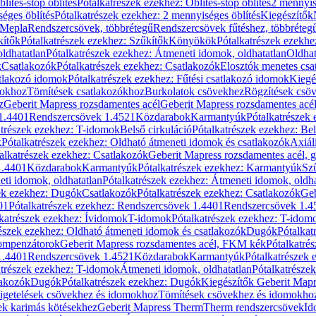
blítés-stop öblítés
Pótalkatrészek ezekhez: Öblítés-stop öblítés
2 mennyis
éges öblítés
Pótalkatrészek ezekhez: 2 mennyiséges öblítés
Kiegészítők
 Mepla
Rendszercsövek, többrétegű
Rendszercsövek fűtéshez, többréteg
kítők
Pótalkatrészek ezekhez: Szűkítők
Könyökök
Pótalkatrészek ezekh
ldhatatlan
Pótalkatrészek ezekhez: Átmeneti idomok, oldhatatlan
Oldhat
k
Csatlakozók
Pótalkatrészek ezekhez: Csatlakozók
Elosztók menetes csa
atlakozó idomok
Pótalkatrészek ezekhez: Fűtési csatlakozó idomok
Kiegé
mokhoz
Tömítések csatlakozókhoz
Burkolatok csövekhez
Rögzítések csö
z
Geberit Mapress rozsdamentes acél
Geberit Mapress rozsdamentes acé
 1.4401
Rendszercsövek 1.4521
Közdarabok
Karmantyúk
Pótalkatrészek
atrészek ezekhez: T-idomok
Belső cirkuláció
Pótalkatrészek ezekhez: Bel
k
Pótalkatrészek ezekhez: Oldható átmeneti idomok és csatlakozók
Axiál
alkatrészek ezekhez: Csatlakozók
Geberit Mapress rozsdamentes acél, 
1.4401
Közdarabok
Karmantyúk
Pótalkatrészek ezekhez: Karmantyúk
Sz
ti idomok, oldhatatlan
Pótalkatrészek ezekhez: Átmeneti idomok, oldha
ek ezekhez: Dugók
Csatlakozók
Pótalkatrészek ezekhez: Csatlakozók
Geb
01
Pótalkatrészek ezekhez: Rendszercsövek 1.4401
Rendszercsövek 1.4
katrészek ezekhez: Ívidomok
T-idomok
Pótalkatrészek ezekhez: T-idom
észek ezekhez: Oldható átmeneti idomok és csatlakozók
Dugók
Pótalkat
kompenzátorok
Geberit Mapress rozsdamentes acél, FKM kék
Pótalkatré
1.4401
Rendszercsövek 1.4521
Közdarabok
Karmantyúk
Pótalkatrészek
atrészek ezekhez: T-idomok
Átmeneti idomok, oldhatatlan
Pótalkatrésze
lakozók
Dugók
Pótalkatrészek ezekhez: Dugók
Kiegészítők Geberit Mapr
igetelések csövekhez és idomokhoz
Tömítések csövekhez és idomokho
ek karimás kötésekhez
Geberit Mapress Therm
Therm rendszercsövek
Id