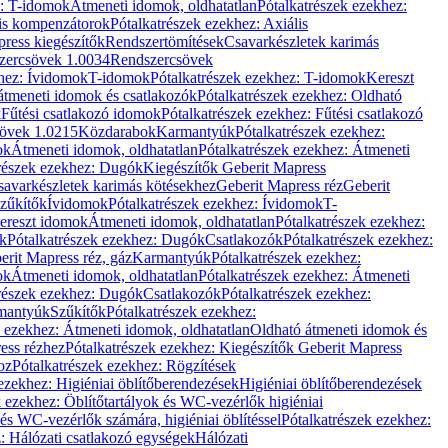
z: T-idomok
Átmeneti idomok, oldhatatlan
Pótalkatrészek ezekhez:
is kompenzátorok
Pótalkatrészek ezekhez: Axiális
ress kiegészítők
Rendszertömítések
Csavarkészletek karimás
zercsövek 1.0034
Rendszercsövek
khez: Ívidomok
T-idomok
Pótalkatrészek ezekhez: T-idomok
Kereszt
átmeneti idomok és csatlakozók
Pótalkatrészek ezekhez: Oldható
k
Fűtési csatlakozó idomok
Pótalkatrészek ezekhez: Fűtési csatlakozó
övek 1.0215
Közdarabok
Karmantyúk
Pótalkatrészek ezekhez:
ok
Átmeneti idomok, oldhatatlan
Pótalkatrészek ezekhez: Átmeneti
részek ezekhez: Dugók
Kiegészítők Geberit Mapress
savarkészletek karimás kötésekhez
Geberit Mapress réz
Geberit
Szűkítők
Ívidomok
Pótalkatrészek ezekhez: Ívidomok
T-
Kereszt idomok
Átmeneti idomok, oldhatatlan
Pótalkatrészek ezekhez:
k
Pótalkatrészek ezekhez: Dugók
Csatlakozók
Pótalkatrészek ezekhez:
erit Mapress réz, gáz
Karmantyúk
Pótalkatrészek ezekhez:
ok
Átmeneti idomok, oldhatatlan
Pótalkatrészek ezekhez: Átmeneti
részek ezekhez: Dugók
Csatlakozók
Pótalkatrészek ezekhez:
rmantyúk
Szűkítők
Pótalkatrészek ezekhez:
k ezekhez: Átmeneti idomok, oldhatatlan
Oldható átmeneti idomok és
ess rézhez
Pótalkatrészek ezekhez: Kiegészítők Geberit Mapress
oz
Pótalkatrészek ezekhez: Rögzítések
ezekhez: Higiéniai öblítőberendezések
Higiéniai öblítőberendezések
k ezekhez: Öblítőtartályok és WC-vezérlők higiéniai
 és WC-vezérlők számára, higiéniai öblítéssel
Pótalkatrészek ezekhez:
: Hálózati csatlakozó egységek
Hálózati