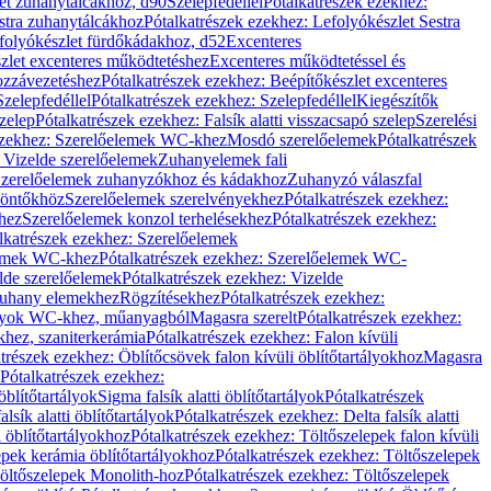
let zuhanytálcákhoz, d90
Szelepfedéllel
Pótalkatrészek ezekhez:
stra zuhanytálcákhoz
Pótalkatrészek ezekhez: Lefolyókészlet Sestra
efolyókészlet fürdőkádakhoz, d52
Excenteres
szlet excenteres működtetéshez
Excenteres működtetéssel és
ozzávezetéshez
Pótalkatrészek ezekhez: Beépítőkészlet excenteres
Szelepfedéllel
Pótalkatrészek ezekhez: Szelepfedéllel
Kiegészítők
szelep
Pótalkatrészek ezekhez: Falsík alatti visszacsapó szelep
Szerelési
ezekhez: Szerelőelemek WC-khez
Mosdó szerelőelemek
Pótalkatrészek
 Vizelde szerelőelemek
Zuhanyelemek fali
 Szerelőelemek zuhanyzókhoz és kádakhoz
Zuhanyzó válaszfal
iöntőkhöz
Szerelőelemek szerelvényekhez
Pótalkatrészek ezekhez:
hez
Szerelőelemek konzol terhelésekhez
Pótalkatrészek ezekhez:
lkatrészek ezekhez: Szerelőelemek
lemek WC-khez
Pótalkatrészek ezekhez: Szerelőelemek WC-
lde szerelőelemek
Pótalkatrészek ezekhez: Vizelde
uhany elemekhez
Rögzítésekhez
Pótalkatrészek ezekhez:
rtályok WC-khez, műanyagból
Magasra szerelt
Pótalkatrészek ezekhez:
khez, szaniterkerámia
Pótalkatrészek ezekhez: Falon kívüli
trészek ezekhez: Öblítőcsövek falon kívüli öblítőtartályokhoz
Magasra
Pótalkatrészek ezekhez:
 öblítőtartályok
Sigma falsík alatti öblítőtartályok
Pótalkatrészek
alsík alatti öblítőtartályok
Pótalkatrészek ezekhez: Delta falsík alatti
 öblítőtartályokhoz
Pótalkatrészek ezekhez: Töltőszelepek falon kívüli
epek kerámia öblítőtartályokhoz
Pótalkatrészek ezekhez: Töltőszelepek
öltőszelepek Monolith-hoz
Pótalkatrészek ezekhez: Töltőszelepek