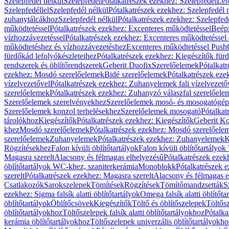
Szelepfedél nélkül
Szelepfedél
Pótalkatrészek ezekhez: Szelepfedél
Lef
Szelepfedéllel
Szelepfedél nélkül
Pótalkatrészek ezekhez: Szelepfedél 
zuhanytálcákhoz
Szelepfedél nélkül
Pótalkatrészek ezekhez: Szelepfed
működtetéssel
Pótalkatrészek ezekhez: Excenteres működtetéssel
Beépí
vízhozzávezetéssel
Pótalkatrészek ezekhez: Excenteres működtetéssel 
működtetéshez és vízhozzávezetéshez
Excenteres működtetéssel Push
fürdőkád lefolyókészleteihez
Pótalkatrészek ezekhez: Kiegészítők fürd
rendszerek és öblítőrendszerek
Geberit Duofix
Szerelőelemek
Pótalkat
ezekhez: Mosdó szerelőelemek
Bidé szerelőelemek
Pótalkatrészek eze
vízelvezetővel
Pótalkatrészek ezekhez: Zuhanyelemek fali vízelvezető
szerelőelemek
Pótalkatrészek ezekhez: Zuhanyzó válaszfal szerelőele
Szerelőelemek szerelvényekhez
Szerelőelemek mosó- és mosogatógé
Szerelőelemek konzol terhelésekhez
Szerelőelemek mosogató
Pótalkat
tárolókhoz
Kiegészítők
Pótalkatrészek ezekhez: Kiegészítők
Geberit K
khez
Mosdó szerelőelemek
Pótalkatrészek ezekhez: Mosdó szerelőele
szerelőelemek
Zuhanyelemek
Pótalkatrészek ezekhez: Zuhanyelemek
K
Rögzítésekhez
Falon kívüli öblítőtartályok
Falon kívüli öblítőtartály
Magasra szerelt
Alacsony és félmagas elhelyezésű
Pótalkatrészek ezek
öblítőtartályok WC-khez, szaniterkerámia
Monoblokk
Pótalkatrészek 
szerelt
Pótalkatrészek ezekhez: Magasra szerelt
Alacsony és félmagas e
Csatlakozók
Sarokszelepek
Tömítések
Rögzítések
Tömítőmandzsetták
S
ezekhez: Sigma falsík alatti öblítőtartályok
Omega falsík alatti öblítőta
öblítőtartályok
Öblítőcsövek
Kiegészítők
Töltő és öblítőszelepek
Töltős
öblítőtartályokhoz
Töltőszelepek falsík alatti öblítőtartályokhoz
Pótalka
kerámia öblítőtartályokhoz
Töltőszelepek univerzális öblítőtartályokho