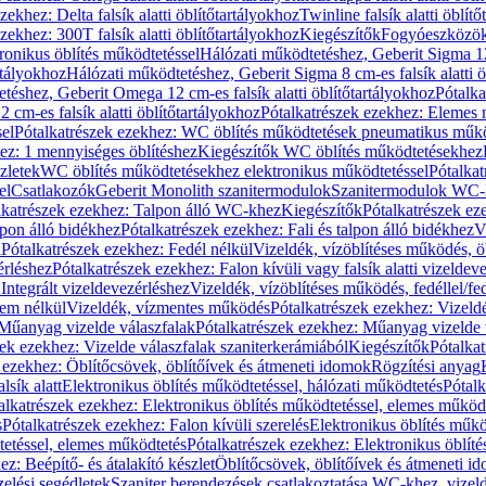
zekhez: Delta falsík alatti öblítőtartályokhoz
Twinline falsík alatti öblít
zekhez: 300T falsík alatti öblítőtartályokhoz
Kiegészítők
Fogyóeszközö
ronikus öblítés működtetéssel
Hálózati működtetéshez, Geberit Sigma 12 
rtályokhoz
Hálózati működtetéshez, Geberit Sigma 8 cm-es falsík alatti ö
téshez, Geberit Omega 12 cm-es falsík alatti öblítőtartályokhoz
Pótalk
cm-es falsík alatti öblítőtartályokhoz
Pótalkatrészek ezekhez: Elemes m
el
Pótalkatrészek ezekhez: WC öblítés működtetések pneumatikus műkö
ez: 1 mennyiséges öblítéshez
Kiegészítők WC öblítés működtetésekhez
zletek
WC öblítés működtetésekhez elektronikus működtetéssel
Pótalka
el
Csatlakozók
Geberit Monolith szanitermodulok
Szanitermodulok WC-
lkatrészek ezekhez: Talpon álló WC-khez
Kiegészítők
Pótalkatrészek ez
alpon álló bidékhez
Pótalkatrészek ezekhez: Fali és talpon álló bidékhez
V
l
Pótalkatrészek ezekhez: Fedél nélkül
Vizeldék, vízöblítéses működés, ö
érléshez
Pótalkatrészek ezekhez: Falon kívüli vagy falsík alatti vizeldev
Integrált vizeldevezérléshez
Vizeldék, vízöblítéses működés, fedéllel/fe
rem nélkül
Vizeldék, vízmentes működés
Pótalkatrészek ezekhez: Vizel
Műanyag vizelde válaszfalak
Pótalkatrészek ezekhez: Műanyag vizelde 
zek ezekhez: Vizelde válaszfalak szaniterkerámiából
Kiegészítők
Pótalka
 ezekhez: Öblítőcsövek, öblítőívek és átmeneti idomok
Rögzítési anyag
lsík alatt
Elektronikus öblítés működtetéssel, hálózati működtetés
Pótalk
alkatrészek ezekhez: Elektronikus öblítés működtetéssel, elemes működ
s
Pótalkatrészek ezekhez: Falon kívüli szerelés
Elektronikus öblítés műkö
tetéssel, elemes működtetés
Pótalkatrészek ezekhez: Elektronikus öblít
z: Beépítő- és átalakító készlet
Öblítőcsövek, öblítőívek és átmeneti i
elési segédletek
Szaniter berendezések csatlakoztatása WC-khez, vizel