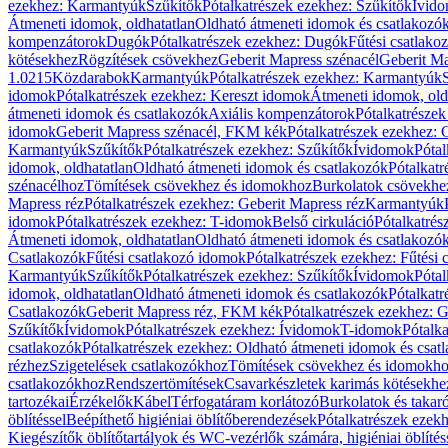
ezekhez: Karmantyúk
Szűkítők
Pótalkatrészek ezekhez: Szűkítők
Ívid
Átmeneti idomok, oldhatatlan
Oldható átmeneti idomok és csatlakozó
kompenzátorok
Dugók
Pótalkatrészek ezekhez: Dugók
Fűtési csatlako
kötésekhez
Rögzítések csövekhez
Geberit Mapress szénacél
Geberit Ma
1.0215
Közdarabok
Karmantyúk
Pótalkatrészek ezekhez: Karmantyúk
idomok
Pótalkatrészek ezekhez: Kereszt idomok
Átmeneti idomok, old
átmeneti idomok és csatlakozók
Axiális kompenzátorok
Pótalkatrésze
idomok
Geberit Mapress szénacél, FKM kék
Pótalkatrészek ezekhez:
Karmantyúk
Szűkítők
Pótalkatrészek ezekhez: Szűkítők
Ívidomok
Pótal
idomok, oldhatatlan
Oldható átmeneti idomok és csatlakozók
Pótalkatr
szénacélhoz
Tömítések csövekhez és idomokhoz
Burkolatok csövekhe
Mapress réz
Pótalkatrészek ezekhez: Geberit Mapress réz
Karmantyúk
idomok
Pótalkatrészek ezekhez: T-idomok
Belső cirkuláció
Pótalkatrés
Átmeneti idomok, oldhatatlan
Oldható átmeneti idomok és csatlakozó
Csatlakozók
Fűtési csatlakozó idomok
Pótalkatrészek ezekhez: Fűtési
Karmantyúk
Szűkítők
Pótalkatrészek ezekhez: Szűkítők
Ívidomok
Pótal
idomok, oldhatatlan
Oldható átmeneti idomok és csatlakozók
Pótalkatr
Csatlakozók
Geberit Mapress réz, FKM kék
Pótalkatrészek ezekhez: 
Szűkítők
Ívidomok
Pótalkatrészek ezekhez: Ívidomok
T-idomok
Pótalk
csatlakozók
Pótalkatrészek ezekhez: Oldható átmeneti idomok és csat
rézhez
Szigetelések csatlakozókhoz
Tömítések csövekhez és idomokh
csatlakozókhoz
Rendszertömítések
Csavarkészletek karimás kötésekhe
tartozékai
Érzékelők
Kábel
Térfogatáram korlátozó
Burkolatok és takar
öblítéssel
Beépíthető higiéniai öblítőberendezések
Pótalkatrészek ezekh
Kiegészítők öblítőtartályok és WC-vezérlők számára, higiéniai öblítés