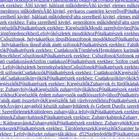
zek ezekhez: Álló kivitel, hálózati működtetés
Álló kivitel, elemes műkö
generátoros működtetés
Álló kivitel, egykaros csaptelep keverővel
Pótalka
erelhető kivitel, hálózati működtetés
Falra szerelhető kivitel, elemes mű
szek ezekhez: Falra szerelhető kivitel, generátoros működtetés
Falra szer
egészítők
Pótalkatrészek ezekhez: Kiegészítők
Mosdó szerelvényhez
Pót
 kiöntőmedencékhez
Lefolyókészletek mosdókhoz
Pótalkatrészek ezekhe
 Csőszifonok, helytakarékos típus
Búraszifonok mosdókhoz
Pótalkatrés
helytakarékos típus
Falsík alatti szifonok
Pótalkatrészek ezekhez: Falsík 
zók
Pótalkatrészek ezekhez: Csatlakozók
Tömítések
Hegtoldatos karimá
edencékhez
Csőszifonok
Pótalkatrészek ezekhez: Csőszifonok
Szifonok m
tó csatlakozások
Szifon csatlakozó
Pótalkatrészek ezekhez: Szifon csat
z: Lefolyókészletek berendezésekhez
Csőszifonok
Pótalkatrészek ezekhe
elt szifonok
Csatlakozók
Pótalkatrészek ezekhez: Csatlakozók
Kiegészít
rak
Csatlakozókönyökök
Pótalkatrészek ezekhez: Csatlakozókönyökök
S
egészítők
Pótalkatrészek ezekhez: Kiegészítők
Zuhanyok és fürdőkádak
ez: Zuhanyfolyóka
Kiegészítők zuhanyfolyókákhoz
Pótalkatrészek ezek
nyzókhoz
Kiegészítők épített zuhanyozók padlóösszefolyóihoz
Pótalkatré
alsík alatti összefolyók
Kiegészítők fali vízelvezetőkhöz
Pótalkatrészek 
etek
Ásványi anyagból készült zuhanyfelületek és Geberit Duofix szere
: Szerelőelemek
Különleges zuhanytálca lefolyók
Pótalkatrészek ezekhe
abinok
Zuhanykabinok
Pótalkatrészek ezekhez: Zuhanykabinok
Zuhany 
ez: Kádparavánok
Zuhanyajtók
Pótalkatrészek ezekhez: Zuhanyajtók
Kieg
rekeszek
Pótalkatrészek ezekhez: Tárolórekeszek
Kiegészítők
Szaniter b
zekhez: Lefolyókészlet zuhanytálcákhoz, d52
Szelepfedéllel
Pótalkatrész