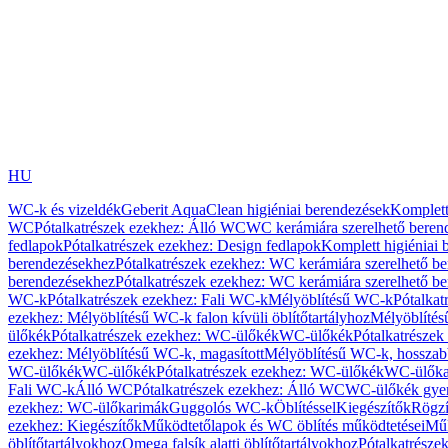
HU
WC-k és vizeldék
Geberit AquaClean higiéniai berendezések
Komplett
WC
Pótalkatrészek ezekhez: Álló WC
WC kerámiára szerelhető beren
fedlapok
Pótalkatrészek ezekhez: Design fedlapok
Komplett higiéniai
berendezésekhez
Pótalkatrészek ezekhez: WC kerámiára szerelhető b
berendezésekhez
Pótalkatrészek ezekhez: WC kerámiára szerelhető b
WC-k
Pótalkatrészek ezekhez: Fali WC-k
Mélyöblítésű WC-k
Pótalkat
ezekhez: Mélyöblítésű WC-k falon kívüli öblítőtartályhoz
Mélyöblíté
ülőkék
Pótalkatrészek ezekhez: WC-ülőkék
WC-ülőkék
Pótalkatrésze
ezekhez: Mélyöblítésű WC-k, magasított
Mélyöblítésű WC-k, hosszabb
WC-ülőkék
WC-ülőkék
Pótalkatrészek ezekhez: WC-ülőkék
WC-ülőka
Fali WC-k
Álló WC
Pótalkatrészek ezekhez: Álló WC
WC-ülőkék gye
ezekhez: WC-ülőkarimák
Guggolós WC-k
Öblítéssel
Kiegészítők
Rögzí
ezekhez: Kiegészítők
Működtetőlapok és WC öblítés működtetései
Műk
öblítőtartályokhoz
Omega falsík alatti öblítőtartályokhoz
Pótalkatrészek