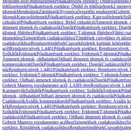
Monolith-hoz
Öblítőszelepek
Pótalkatrészek ezekhez: Öblítőszelepek
Ö
töltőszelepek
Pótalkatrészek ezekhez: Öblítő és töltőszelepek
2 mennyis
idomok
Membránok
Záródugók
Nyomócsővezetéki rendszerek
Geberit
Idomok
Kapcsolóelemek
Pótalkatrészek ezekhez: Kapcsolóelemek
Szű
cirkuláció
Pótalkatrészek ezekhez: Belső cirkuláció
Átmeneti idomok, o
átmeneti idomok és csatlakozók
Dugók
Pótalkatrészek ezekhez: Dugó
idomok fűtéshez
Pótalkatrészek ezekhez: T-idomok fűtéshez
Fűtési cs
idomokhoz
Szigetelések csatlakozókhoz
Tömítések csövekhez és ido
csatlakozókhoz
Rendszertömítések
Csavarkészletek karimás kötésekhe
acél
Rendszercsövek 1.4401
Pótalkatrészek ezekhez: Rendszercsövek
Szűkítők
Ívidomok
Pótalkatrészek ezekhez: Ívidomok
T-idomok
Pótalk
Átmeneti idomok, oldhatatlan
Oldható átmeneti idomok és csatlakozó
kompenzátorok
Dugók
Pótalkatrészek ezekhez: Dugók
Csatlakozók
Pót
gáz
Rendszercsövek 1.4401
Pótalkatrészek ezekhez: Rendszercsövek 
ezekhez: Ívidomok
T-idomok
Pótalkatrészek ezekhez: T-idomok
Átmene
ezekhez: Oldható átmeneti idomok és csatlakozók
Dugók
Pótalkatrész
Geberit Mapress rozsdamentes acél, LABS-free
Rendszercsövek 1.44
Karmantyúk
Szűkítők
Pótalkatrészek ezekhez: Szűkítők
Ívidomok
Pótal
idomok, oldhatatlan
Oldható átmeneti idomok és csatlakozók
Pótalkatr
Csatlakozók
Axiális kompenzátorok
Pótalkatrészek ezekhez: Axiális 
kék
Rendszercsövek 1.4401
Pótalkatrészek ezekhez: Rendszercsövek 
Szűkítők
Ívidomok
Pótalkatrészek ezekhez: Ívidomok
T-idomok
Pótalk
csatlakozók
Pótalkatrészek ezekhez: Oldható átmeneti idomok és csat
Geberit Mapress rozsdamentes acélhoz
Szigetelések csatlakozókhoz
Sz
ezekhez: Rögzítések csatlakozókhoz
Rendszertömítések
Csavarkészlet