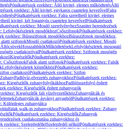
dtetés
Pótalkatrészek ezekhez: Álló kivitel, elemes működtetés
Álló
trészek ezekhez: Álló kivitel, egykaros csaptelep keverővel
Falra
ködtetés
Pótalkatrészek ezekhez: Falra szerelhető kivitel, elemes
elhető kivitel, két fogantyús csaptelep keverővel
Pótalkatrészek
alkatrészek ezekhez: Mosdó szerelvényhez
Szaniter berendezések
z: Lefolyókészletek mosdókhoz
Csőszifonok
Pótalkatrészek ezekhez:
zek ezekhez: Búraszifonok mosdókhoz
Búraszifonok mosdókhoz,
alatti szifonok
Mosdó csatlakozó
Pótalkatrészek ezekhez: Mosdó
k
Állócsövek
Hosszabbítók
Működtetések
Lefolyókészletek mosogató
osógép csatlakozóval
Pótalkatrészek ezekhez: Szifonok mosógép
lakozó
Kiegészítők
Pótalkatrészek ezekhez:
z: Csőszifonok
Falsík alatti szifonok
Pótalkatrészek ezekhez: Falsík
ők
Lefolyókészletek kiöntőkhöz
Pótalkatrészek ezekhez:
zifon csatlakozó
Pótalkatrészek ezekhez: Szifon
Zuhany
Padlóvíz-elvezetés zuhanyokhoz
Pótalkatrészek ezekhez:
hez: Kiegészítők zuhanyfolyókákhoz
Padlóösszefolyó épített
szek ezekhez: Kiegészítők épített zuhanyozók
ezekhez: Kiegészítők fali vízelvezetőkhöz
Zuhanytálcák és
lőelemek
Zuhanytálcák ásványi anyagból
Pótalkatrészek ezekhez:
z: Különleges zuhanytálca
oldalfalak walk-in zuhanyokhoz
Pótalkatrészek ezekhez: Zuhany
észítők
Pótalkatrészek ezekhez: Kiegészítők
Zuhanyok
erendezések csatlakoztatása zuhanyokhoz és
ek ezekhez: Szelepfedéllel
Szelepfedél nélkül
Pótalkatrészek ezekhez: