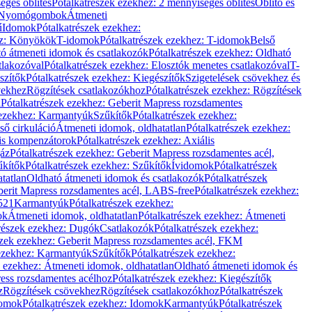
éges öblítés
Pótalkatrészek ezekhez: 2 mennyiséges öblítés
Öblítő és
Nyomógombok
Átmeneti
ű
Idomok
Pótalkatrészek ezekhez:
ez: Könyökök
T-idomok
Pótalkatrészek ezekhez: T-idomok
Belső
ó átmeneti idomok és csatlakozók
Pótalkatrészek ezekhez: Oldható
tlakozóval
Pótalkatrészek ezekhez: Elosztók menetes csatlakozóval
T-
szítők
Pótalkatrészek ezekhez: Kiegészítők
Szigetelések csövekhez és
vekhez
Rögzítések csatlakozókhoz
Pótalkatrészek ezekhez: Rögzítések
l
Pótalkatrészek ezekhez: Geberit Mapress rozsdamentes
 ezekhez: Karmantyúk
Szűkítők
Pótalkatrészek ezekhez:
ső cirkuláció
Átmeneti idomok, oldhatatlan
Pótalkatrészek ezekhez:
is kompenzátorok
Pótalkatrészek ezekhez: Axiális
gáz
Pótalkatrészek ezekhez: Geberit Mapress rozsdamentes acél,
űkítők
Pótalkatrészek ezekhez: Szűkítők
Ívidomok
Pótalkatrészek
tatlan
Oldható átmeneti idomok és csatlakozók
Pótalkatrészek
erit Mapress rozsdamentes acél, LABS-free
Pótalkatrészek ezekhez:
521
Karmantyúk
Pótalkatrészek ezekhez:
ok
Átmeneti idomok, oldhatatlan
Pótalkatrészek ezekhez: Átmeneti
részek ezekhez: Dugók
Csatlakozók
Pótalkatrészek ezekhez:
szek ezekhez: Geberit Mapress rozsdamentes acél, FKM
 ezekhez: Karmantyúk
Szűkítők
Pótalkatrészek ezekhez:
k ezekhez: Átmeneti idomok, oldhatatlan
Oldható átmeneti idomok és
ess rozsdamentes acélhoz
Pótalkatrészek ezekhez: Kiegészítők
z
Rögzítések csövekhez
Rögzítések csatlakozókhoz
Pótalkatrészek
omok
Pótalkatrészek ezekhez: Idomok
Karmantyúk
Pótalkatrészek