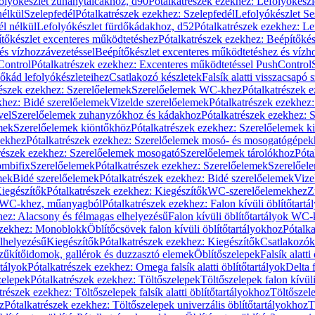
olyókészlet zuhanytálcákhoz, d90
Pótalkatrészek ezekhez: Lefolyókész
nélkül
Szelepfedél
Pótalkatrészek ezekhez: Szelepfedél
Lefolyókészlet Se
él nélkül
Lefolyókészlet fürdőkádakhoz, d52
Pótalkatrészek ezekhez: L
tőkészlet excenteres működtetéshez
Pótalkatrészek ezekhez: Beépítőké
és vízhozzávezetéssel
Beépítőkészlet excenteres működtetéshez és vízh
Control
Pótalkatrészek ezekhez: Excenteres működtetéssel PushControl
őkád lefolyókészleteihez
Csatlakozó készletek
Falsík alatti visszacsapó 
részek ezekhez: Szerelőelemek
Szerelőelemek WC-khez
Pótalkatrészek 
khez: Bidé szerelőelemek
Vizelde szerelőelemek
Pótalkatrészek ezekhez:
vel
Szerelőelemek zuhanyzókhoz és kádakhoz
Pótalkatrészek ezekhez:
mek
Szerelőelemek kiöntőkhöz
Pótalkatrészek ezekhez: Szerelőelemek k
pekhez
Pótalkatrészek ezekhez: Szerelőelemek mosó- és mosogatógépek
részek ezekhez: Szerelőelemek mosogató
Szerelőelemek tárolókhoz
Póta
ombifix
Szerelőelemek
Pótalkatrészek ezekhez: Szerelőelemek
Szerelőe
mek
Bidé szerelőelemek
Pótalkatrészek ezekhez: Bidé szerelőelemek
Vize
iegészítők
Pótalkatrészek ezekhez: Kiegészítők
WC-szerelőelemekhez
Z
ok WC-khez, műanyagból
Pótalkatrészek ezekhez: Falon kívüli öblítőta
hez: Alacsony és félmagas elhelyezésű
Falon kívüli öblítőtartályok WC-
ezekhez: Monoblokk
Öblítőcsövek falon kívüli öblítőtartályokhoz
Pótalka
lhelyezésű
Kiegészítők
Pótalkatrészek ezekhez: Kiegészítők
Csatlakozók
zűkítőidomok, gallérok és duzzasztó elemek
Öblítőszelepek
Falsík alatti
rtályok
Pótalkatrészek ezekhez: Omega falsík alatti öblítőtartályok
Delta f
zelepek
Pótalkatrészek ezekhez: Töltőszelepek
Töltőszelepek falon kívüli
trészek ezekhez: Töltőszelepek falsík alatti öblítőtartályokhoz
Töltőszel
z
Pótalkatrészek ezekhez: Töltőszelepek univerzális öblítőtartályokhoz
T