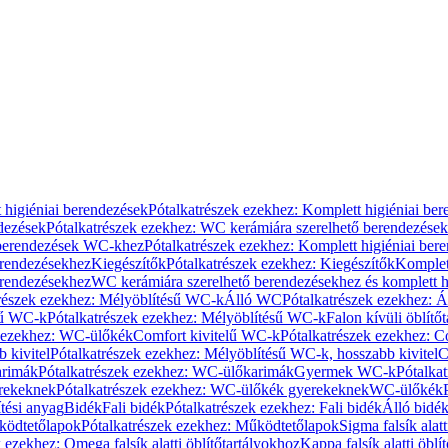
 higiéniai berendezések
Pótalkatrészek ezekhez: Komplett higiéniai be
dezések
Pótalkatrészek ezekhez: WC kerámiára szerelhető berendezések
 berendezések WC-khez
Pótalkatrészek ezekhez: Komplett higiéniai be
erendezésekhez
Kiegészítők
Pótalkatrészek ezekhez: Kiegészítők
Komplet
erendezésekhez
WC kerámiára szerelhető berendezésekhez és komplett h
részek ezekhez: Mélyöblítésű WC-k
Álló WC
Pótalkatrészek ezekhez: 
sű WC-k
Pótalkatrészek ezekhez: Mélyöblítésű WC-k
Falon kívüli öblítő
k ezekhez: WC-ülőkék
Comfort kivitelű WC-k
Pótalkatrészek ezekhez: C
 kivitel
Pótalkatrészek ezekhez: Mélyöblítésű WC-k, hosszabb kivitel
C
rimák
Pótalkatrészek ezekhez: WC-ülőkarimák
Gyermek WC-k
Pótalka
rekeknek
Pótalkatrészek ezekhez: WC-ülőkék gyerekeknek
WC-ülőkék
tési anyag
Bidék
Fali bidék
Pótalkatrészek ezekhez: Fali bidék
Álló bidé
ödtetőlapok
Pótalkatrészek ezekhez: Működtetőlapok
Sigma falsík alatt
 ezekhez: Omega falsík alatti öblítőtartályokhoz
Kappa falsík alatti öblí