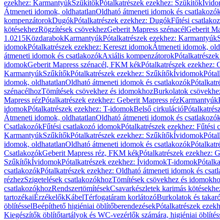
ezekhez: Karmantyúk
Szűkítők
Pótalkatrészek ezekhez: Szűkítők
Ívid
Átmeneti idomok, oldhatatlan
Oldható átmeneti idomok és csatlakozó
kompenzátorok
Dugók
Pótalkatrészek ezekhez: Dugók
Fűtési csatlako
kötésekhez
Rögzítések csövekhez
Geberit Mapress szénacél
Geberit Ma
1.0215
Közdarabok
Karmantyúk
Pótalkatrészek ezekhez: Karmantyúk
idomok
Pótalkatrészek ezekhez: Kereszt idomok
Átmeneti idomok, old
átmeneti idomok és csatlakozók
Axiális kompenzátorok
Pótalkatrésze
idomok
Geberit Mapress szénacél, FKM kék
Pótalkatrészek ezekhez:
Karmantyúk
Szűkítők
Pótalkatrészek ezekhez: Szűkítők
Ívidomok
Pótal
idomok, oldhatatlan
Oldható átmeneti idomok és csatlakozók
Pótalkatr
szénacélhoz
Tömítések csövekhez és idomokhoz
Burkolatok csövekhe
Mapress réz
Pótalkatrészek ezekhez: Geberit Mapress réz
Karmantyúk
idomok
Pótalkatrészek ezekhez: T-idomok
Belső cirkuláció
Pótalkatrés
Átmeneti idomok, oldhatatlan
Oldható átmeneti idomok és csatlakozó
Csatlakozók
Fűtési csatlakozó idomok
Pótalkatrészek ezekhez: Fűtési
Karmantyúk
Szűkítők
Pótalkatrészek ezekhez: Szűkítők
Ívidomok
Pótal
idomok, oldhatatlan
Oldható átmeneti idomok és csatlakozók
Pótalkatr
Csatlakozók
Geberit Mapress réz, FKM kék
Pótalkatrészek ezekhez: 
Szűkítők
Ívidomok
Pótalkatrészek ezekhez: Ívidomok
T-idomok
Pótalk
csatlakozók
Pótalkatrészek ezekhez: Oldható átmeneti idomok és csat
rézhez
Szigetelések csatlakozókhoz
Tömítések csövekhez és idomokh
csatlakozókhoz
Rendszertömítések
Csavarkészletek karimás kötésekhe
tartozékai
Érzékelők
Kábel
Térfogatáram korlátozó
Burkolatok és takar
öblítéssel
Beépíthető higiéniai öblítőberendezések
Pótalkatrészek ezekh
Kiegészítők öblítőtartályok és WC-vezérlők számára, higiéniai öblítés