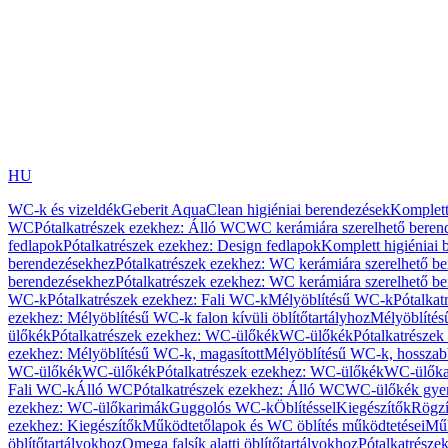
HU
WC-k és vizeldék
Geberit AquaClean higiéniai berendezések
Komplett
WC
Pótalkatrészek ezekhez: Álló WC
WC kerámiára szerelhető beren
fedlapok
Pótalkatrészek ezekhez: Design fedlapok
Komplett higiéniai
berendezésekhez
Pótalkatrészek ezekhez: WC kerámiára szerelhető b
berendezésekhez
Pótalkatrészek ezekhez: WC kerámiára szerelhető b
WC-k
Pótalkatrészek ezekhez: Fali WC-k
Mélyöblítésű WC-k
Pótalkat
ezekhez: Mélyöblítésű WC-k falon kívüli öblítőtartályhoz
Mélyöblíté
ülőkék
Pótalkatrészek ezekhez: WC-ülőkék
WC-ülőkék
Pótalkatrésze
ezekhez: Mélyöblítésű WC-k, magasított
Mélyöblítésű WC-k, hosszabb
WC-ülőkék
WC-ülőkék
Pótalkatrészek ezekhez: WC-ülőkék
WC-ülőka
Fali WC-k
Álló WC
Pótalkatrészek ezekhez: Álló WC
WC-ülőkék gye
ezekhez: WC-ülőkarimák
Guggolós WC-k
Öblítéssel
Kiegészítők
Rögzí
ezekhez: Kiegészítők
Működtetőlapok és WC öblítés működtetései
Műk
öblítőtartályokhoz
Omega falsík alatti öblítőtartályokhoz
Pótalkatrészek