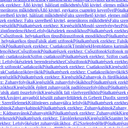
zek ezekhez: Álló kivitel, hálózati működtetés
Álló kivitel, elemes műkö
generátoros működtetés
Álló kivitel, egykaros csaptelep keverővel
Pótalka
erelhető kivitel, hálózati működtetés
Falra szerelhető kivitel, elemes mű
szek ezekhez: Falra szerelhető kivitel, generátoros működtetés
Falra szer
egészítők
Pótalkatrészek ezekhez: Kiegészítők
Mosdó szerelvényhez
Pót
 kiöntőmedencékhez
Lefolyókészletek mosdókhoz
Pótalkatrészek ezekhe
 Csőszifonok, helytakarékos típus
Búraszifonok mosdókhoz
Pótalkatrés
helytakarékos típus
Falsík alatti szifonok
Pótalkatrészek ezekhez: Falsík 
zók
Pótalkatrészek ezekhez: Csatlakozók
Tömítések
Hegtoldatos karimá
edencékhez
Csőszifonok
Pótalkatrészek ezekhez: Csőszifonok
Szifonok m
tó csatlakozások
Szifon csatlakozó
Pótalkatrészek ezekhez: Szifon csat
z: Lefolyókészletek berendezésekhez
Csőszifonok
Pótalkatrészek ezekhe
elt szifonok
Csatlakozók
Pótalkatrészek ezekhez: Csatlakozók
Kiegészít
rak
Csatlakozókönyökök
Pótalkatrészek ezekhez: Csatlakozókönyökök
S
egészítők
Pótalkatrészek ezekhez: Kiegészítők
Zuhanyok és fürdőkádak
ez: Zuhanyfolyóka
Kiegészítők zuhanyfolyókákhoz
Pótalkatrészek ezek
nyzókhoz
Kiegészítők épített zuhanyozók padlóösszefolyóihoz
Pótalkatré
alsík alatti összefolyók
Kiegészítők fali vízelvezetőkhöz
Pótalkatrészek 
etek
Ásványi anyagból készült zuhanyfelületek és Geberit Duofix szere
: Szerelőelemek
Különleges zuhanytálca lefolyók
Pótalkatrészek ezekhe
abinok
Zuhanykabinok
Pótalkatrészek ezekhez: Zuhanykabinok
Zuhany 
ez: Kádparavánok
Zuhanyajtók
Pótalkatrészek ezekhez: Zuhanyajtók
Kieg
rekeszek
Pótalkatrészek ezekhez: Tárolórekeszek
Kiegészítők
Szaniter b
zekhez: Lefolyókészlet zuhanytálcákhoz, d52
Szelepfedéllel
Pótalkatrész