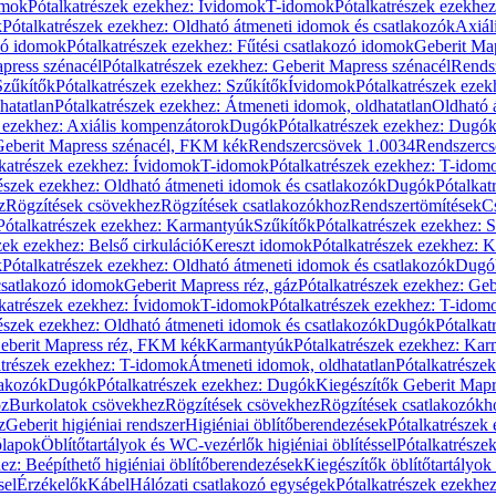
omok
Pótalkatrészek ezekhez: Ívidomok
T-idomok
Pótalkatrészek ezekhe
k
Pótalkatrészek ezekhez: Oldható átmeneti idomok és csatlakozók
Axiál
zó idomok
Pótalkatrészek ezekhez: Fűtési csatlakozó idomok
Geberit Map
press szénacél
Pótalkatrészek ezekhez: Geberit Mapress szénacél
Rends
Szűkítők
Pótalkatrészek ezekhez: Szűkítők
Ívidomok
Pótalkatrészek eze
hatatlan
Pótalkatrészek ezekhez: Átmeneti idomok, oldhatatlan
Oldható 
k ezekhez: Axiális kompenzátorok
Dugók
Pótalkatrészek ezekhez: Dugó
 Geberit Mapress szénacél, FKM kék
Rendszercsövek 1.0034
Rendszercs
katrészek ezekhez: Ívidomok
T-idomok
Pótalkatrészek ezekhez: T-idom
észek ezekhez: Oldható átmeneti idomok és csatlakozók
Dugók
Pótalkat
z
Rögzítések csövekhez
Rögzítések csatlakozókhoz
Rendszertömítések
C
Pótalkatrészek ezekhez: Karmantyúk
Szűkítők
Pótalkatrészek ezekhez: 
zek ezekhez: Belső cirkuláció
Kereszt idomok
Pótalkatrészek ezekhez: 
k
Pótalkatrészek ezekhez: Oldható átmeneti idomok és csatlakozók
Dugó
 csatlakozó idomok
Geberit Mapress réz, gáz
Pótalkatrészek ezekhez: Geb
katrészek ezekhez: Ívidomok
T-idomok
Pótalkatrészek ezekhez: T-idom
észek ezekhez: Oldható átmeneti idomok és csatlakozók
Dugók
Pótalkat
Geberit Mapress réz, FKM kék
Karmantyúk
Pótalkatrészek ezekhez: Ka
atrészek ezekhez: T-idomok
Átmeneti idomok, oldhatatlan
Pótalkatrésze
lakozók
Dugók
Pótalkatrészek ezekhez: Dugók
Kiegészítők Geberit Mapr
oz
Burkolatok csövekhez
Rögzítések csövekhez
Rögzítések csatlakozókh
z
Geberit higiéniai rendszer
Higiéniai öblítőberendezések
Pótalkatrészek 
ólapok
Öblítőtartályok és WC-vezérlők higiéniai öblítéssel
Pótalkatrésze
ez: Beépíthető higiéniai öblítőberendezések
Kiegészítők öblítőtartályok
sel
Érzékelők
Kábel
Hálózati csatlakozó egységek
Pótalkatrészek ezekhez