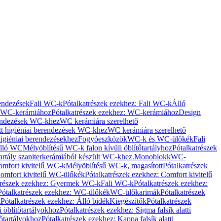
rendezések
Fali WC-k
Pótalkatrészek ezekhez: Fali WC-k
Álló
WC-kerámiához
Pótalkatrészek ezekhez: WC-kerámiához
Design
rendezések WC-khez
WC kerámiára szerelhető
t higiéniai berendezések WC-khez
WC kerámiára szerelhető
igiéniai berendezésekhez
Fogyóeszközök
WC-k és WC-ülőkék
Fali
Álló WC
Mélyöblítésű WC-k falon kívüli öblítőtartályhoz
Pótalkatrészek
tartály szaniterkerámiából készült WC-khez.
Monoblokk
WC-
omfort kivitelű WC-k
Mélyöblítésű WC-k, magasított
Pótalkatrészek
omfort kivitelű WC-ülőkék
Pótalkatrészek ezekhez: Comfort kivitelű
trészek ezekhez: Gyermek WC-k
Fali WC-k
Pótalkatrészek ezekhez:
Pótalkatrészek ezekhez: WC-ülőkék
WC-ülőkarimák
Pótalkatrészek
k
Pótalkatrészek ezekhez: Álló bidék
Kiegészítők
Pótalkatrészek
i öblítőtartályokhoz
Pótalkatrészek ezekhez: Sigma falsík alatti
tőtartályokhoz
Pótalkatrészek ezekhez: Kappa falsík alatti