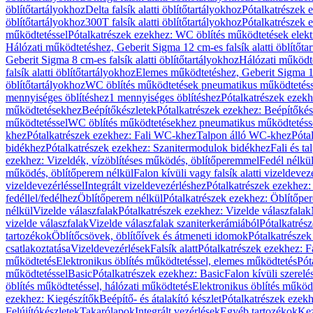
öblítőtartályokhoz
Delta falsík alatti öblítőtartályokhoz
Pótalkatrészek e
öblítőtartályokhoz
300T falsík alatti öblítőtartályokhoz
Pótalkatrészek e
működtetéssel
Pótalkatrészek ezekhez: WC öblítés működtetések elekt
Hálózati működtetéshez, Geberit Sigma 12 cm-es falsík alatti öblítőta
Geberit Sigma 8 cm-es falsík alatti öblítőtartályokhoz
Hálózati működte
falsík alatti öblítőtartályokhoz
Elemes működtetéshez, Geberit Sigma 12 
öblítőtartályokhoz
WC öblítés működtetések pneumatikus működtetéss
mennyiséges öblítéshez
1 mennyiséges öblítéshez
Pótalkatrészek ezekh
működtetésekhez
Beépítőkészletek
Pótalkatrészek ezekhez: Beépítőkés
működtetéssel
WC öblítés működtetésekhez pneumatikus működtetéss
khez
Pótalkatrészek ezekhez: Fali WC-khez
Talpon álló WC-khez
Póta
bidékhez
Pótalkatrészek ezekhez: Szanitermodulok bidékhez
Fali és t
ezekhez: Vizeldék, vízöblítéses működés, öblítőperemmel
Fedél nélkü
működés, öblítőperem nélkül
Falon kívüli vagy falsík alatti vizeldevez
vizeldevezérléssel
Integrált vizeldevezérléshez
Pótalkatrészek ezekhez: 
fedéllel/fedélhez
Öblítőperem nélkül
Pótalkatrészek ezekhez: Öblítőpe
nélkül
Vizelde válaszfalak
Pótalkatrészek ezekhez: Vizelde válaszfalak
vizelde válaszfalak
Vizelde válaszfalak szaniterkerámiából
Pótalkatrés
tartozékok
Öblítőcsövek, öblítőívek és átmeneti idomok
Pótalkatrészek
csatlakoztatása
Vizeldevezérlések
Falsík alatt
Pótalkatrészek ezekhez: Fa
működtetés
Elektronikus öblítés működtetéssel, elemes működtetés
Pót
működtetéssel
Basic
Pótalkatrészek ezekhez: Basic
Falon kívüli szerelé
öblítés működtetéssel, hálózati működtetés
Elektronikus öblítés működ
ezekhez: Kiegészítők
Beépítő- és átalakító készlet
Pótalkatrészek ezekhe
Felújítókészletek
Takarólapok
Integrált vezérlések
Egyéb tartozékok
Kez