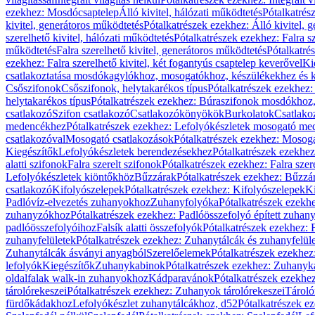
ezekhez: Mosdócsaptelep
Álló kivitel, hálózati működtetés
Pótalkatrés
kivitel, generátoros működtetés
Pótalkatrészek ezekhez: Álló kivitel, 
szerelhető kivitel, hálózati működtetés
Pótalkatrészek ezekhez: Falra sz
működtetés
Falra szerelhető kivitel, generátoros működtetés
Pótalkatré
ezekhez: Falra szerelhető kivitel, két fogantyús csaptelep keverővel
Ki
csatlakoztatása mosdókagylókhoz, mosogatókhoz, készülékekhez és
Csőszifonok
Csőszifonok, helytakarékos típus
Pótalkatrészek ezekhez:
helytakarékos típus
Pótalkatrészek ezekhez: Búraszifonok mosdókhoz, 
csatlakozó
Szifon csatlakozó
Csatlakozókönyökök
Burkolatok
Csatlako
medencékhez
Pótalkatrészek ezekhez: Lefolyókészletek mosogató m
csatlakozóval
Mosogató csatlakozások
Pótalkatrészek ezekhez: Mosoga
Kiegészítők
Lefolyókészletek berendezésekhez
Pótalkatrészek ezekhe
alatti szifonok
Falra szerelt szifonok
Pótalkatrészek ezekhez: Falra szer
Lefolyókészletek kiöntőkhöz
Bűzzárak
Pótalkatrészek ezekhez: Bűzzá
csatlakozó
Kifolyószelepek
Pótalkatrészek ezekhez: Kifolyószelepek
Ki
Padlóvíz-elvezetés zuhanyokhoz
Zuhanyfolyóka
Pótalkatrészek ezekh
zuhanyzókhoz
Pótalkatrészek ezekhez: Padlóösszefolyó épített zuha
padlóösszefolyóihoz
Falsík alatti összefolyók
Pótalkatrészek ezekhez: F
zuhanyfelületek
Pótalkatrészek ezekhez: Zuhanytálcák és zuhanyfelül
Zuhanytálcák ásványi anyagból
Szerelőelemek
Pótalkatrészek ezekhez
lefolyók
Kiegészítők
Zuhanykabinok
Pótalkatrészek ezekhez: Zuhanyk
oldalfalak walk-in zuhanyokhoz
Kádparavánok
Pótalkatrészek ezekh
tárolórekeszei
Pótalkatrészek ezekhez: Zuhanyok tárolórekeszei
Tároló
fürdőkádakhoz
Lefolyókészlet zuhanytálcákhoz, d52
Pótalkatrészek e