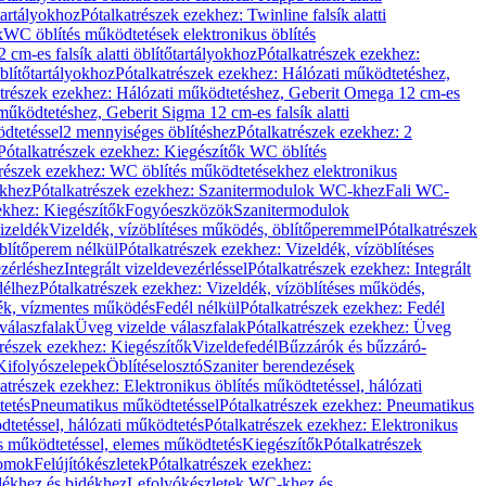
őtartályokhoz
Pótalkatrészek ezekhez: Twinline falsík alatti
k
WC öblítés működtetések elektronikus öblítés
cm-es falsík alatti öblítőtartályokhoz
Pótalkatrészek ezekhez:
blítőtartályokhoz
Pótalkatrészek ezekhez: Hálózati működtetéshez,
atrészek ezekhez: Hálózati működtetéshez, Geberit Omega 12 cm-es
űködtetéshez, Geberit Sigma 12 cm-es falsík alatti
dtetéssel
2 mennyiséges öblítéshez
Pótalkatrészek ezekhez: 2
Pótalkatrészek ezekhez: Kiegészítők WC öblítés
trészek ezekhez: WC öblítés működtetésekhez elektronikus
khez
Pótalkatrészek ezekhez: Szanitermodulok WC-khez
Fali WC-
ekhez: Kiegészítők
Fogyóeszközök
Szanitermodulok
izeldék
Vizeldék, vízöblítéses működés, öblítőperemmel
Pótalkatrészek
blítőperem nélkül
Pótalkatrészek ezekhez: Vizeldék, vízöblítéses
ezérléshez
Integrált vizeldevezérléssel
Pótalkatrészek ezekhez: Integrált
délhez
Pótalkatrészek ezekhez: Vizeldék, vízöblítéses működés,
dék, vízmentes működés
Fedél nélkül
Pótalkatrészek ezekhez: Fedél
válaszfalak
Üveg vizelde válaszfalak
Pótalkatrészek ezekhez: Üveg
trészek ezekhez: Kiegészítők
Vizeldefedél
Bűzzárók és bűzzáró-
Kifolyószelepek
Öblítéselosztó
Szaniter berendezések
atrészek ezekhez: Elektronikus öblítés működtetéssel, hálózati
tetés
Pneumatikus működtetéssel
Pótalkatrészek ezekhez: Pneumatikus
dtetéssel, hálózati működtetés
Pótalkatrészek ezekhez: Elektronikus
és működtetéssel, elemes működtetés
Kiegészítők
Pótalkatrészek
domok
Felújítókészletek
Pótalkatrészek ezekhez:
dékhez és bidékhez
Lefolyókészletek WC-khez és