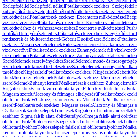
Szelepfedél nélkül
Szelepfedél
Pótalkatrészek ezekhez: Szelepfedél
Lef
Szelepfedéllel
Szelepfedél nélkül
Pótalkatrészek ezekhez: Szelepfedél 
zuhanytálcákhoz
Szelepfedél nélkül
Pótalkatrészek ezekhez: Szelepfed
működtetéssel
Pótalkatrészek ezekhez: Excenteres működtetéssel
Beépí
vízhozzávezetéssel
Pótalkatrészek ezekhez: Excenteres működtetéssel 
működtetéshez és vízhozzávezetéshez
Excenteres működtetéssel Push
fürdőkád lefolyókészleteihez
Pótalkatrészek ezekhez: Kiegészítők fürd
rendszerek és öblítőrendszerek
Geberit Duofix
Szerelőelemek
Pótalkat
ezekhez: Mosdó szerelőelemek
Bidé szerelőelemek
Pótalkatrészek eze
vízelvezetővel
Pótalkatrészek ezekhez: Zuhanyelemek fali vízelvezető
szerelőelemek
Pótalkatrészek ezekhez: Zuhanyzó válaszfal szerelőele
Szerelőelemek szerelvényekhez
Szerelőelemek mosó- és mosogatógé
Szerelőelemek konzol terhelésekhez
Szerelőelemek mosogató
Pótalkat
tárolókhoz
Kiegészítők
Pótalkatrészek ezekhez: Kiegészítők
Geberit K
khez
Mosdó szerelőelemek
Pótalkatrészek ezekhez: Mosdó szerelőele
szerelőelemek
Zuhanyelemek
Pótalkatrészek ezekhez: Zuhanyelemek
K
Rögzítésekhez
Falon kívüli öblítőtartályok
Falon kívüli öblítőtartály
Magasra szerelt
Alacsony és félmagas elhelyezésű
Pótalkatrészek ezek
öblítőtartályok WC-khez, szaniterkerámia
Monoblokk
Pótalkatrészek 
szerelt
Pótalkatrészek ezekhez: Magasra szerelt
Alacsony és félmagas e
Csatlakozók
Sarokszelepek
Tömítések
Rögzítések
Tömítőmandzsetták
S
ezekhez: Sigma falsík alatti öblítőtartályok
Omega falsík alatti öblítőta
öblítőtartályok
Öblítőcsövek
Kiegészítők
Töltő és öblítőszelepek
Töltős
öblítőtartályokhoz
Töltőszelepek falsík alatti öblítőtartályokhoz
Pótalka
kerámia öblítőtartályokhoz
Töltőszelepek univerzális öblítőtartályokho