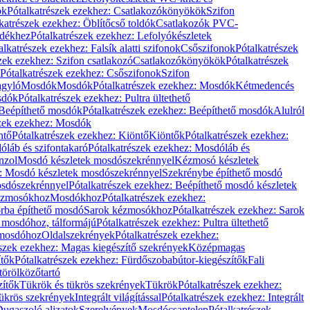
ök
Pótalkatrészek ezekhez: Csatlakozókönyökök
Szifon
katrészek ezekhez: Öblítőcső toldók
Csatlakozók PVC-
ldékhez
Pótalkatrészek ezekhez: Lefolyókészletek
alkatrészek ezekhez: Falsík alatti szifonok
Csőszifonok
Pótalkatrészek
zek ezekhez: Szifon csatlakozó
Csatlakozókönyökök
Pótalkatrészek
Pótalkatrészek ezekhez: Csőszifonok
Szifon
gyló
Mosdók
Mosdók
Pótalkatrészek ezekhez: Mosdók
Kétmedencés
osdók
Pótalkatrészek ezekhez: Pultra ültethető
Beépíthető mosdók
Pótalkatrészek ezekhez: Beépíthető mosdók
Alulról
szek ezekhez: Mosdók
ntő
Pótalkatrészek ezekhez: Kiöntő
Kiöntők
Pótalkatrészek ezekhez:
láb és szifontakaró
Pótalkatrészek ezekhez: Mosdóláb és
nzol
Mosdó készletek mosdószekrénnyel
Kézmosó készletek
z: Mosdó készletek mosdószekrénnyel
Szekrénybe építhető mosdó
osdószekrénnyel
Pótalkatrészek ezekhez: Beépíthető mosdó készletek
Kézmosókhoz
Mosdókhoz
Pótalkatrészek ezekhez:
orba építhető mosdó
Sarok kézmosókhoz
Pótalkatrészek ezekhez: Sarok
ő mosdóhoz, tálformájú
Pótalkatrészek ezekhez: Pultra ültethető
 mosdóhoz
Oldalszekrények
Pótalkatrészek ezekhez:
észek ezekhez: Magas kiegészítő szekrények
Középmagas
ítők
Pótalkatrészek ezekhez: Fürdőszobabútor-kiegészítők
Fali
törölközőtartó
zítők
Tükrök és tükrös szekrények
Tükrök
Pótalkatrészek ezekhez:
Tükrös szekrények
Integrált világítással
Pótalkatrészek ezekhez: Integrált
ugaszoló aljzatok
Szerelvények
Mosdócsaptelep
Pótalkatrészek