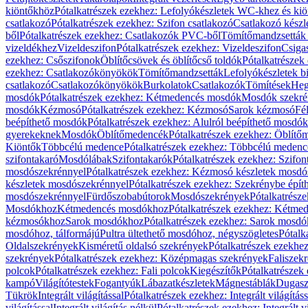
kiöntőkhöz
Pótalkatrészek ezekhez: Lefolyókészletek WC-khez és ki
csatlakozó
Pótalkatrészek ezekhez: Szifon csatlakozó
Csatlakozó készl
ből
Pótalkatrészek ezekhez: Csatlakozók PVC-ből
Tömítőmandzsetták
vizeldékhez
Vizeldeszifon
Pótalkatrészek ezekhez: Vizeldeszifon
Csiga
ezekhez: Csőszifonok
Öblítőcsövek és öblítőcső toldók
Pótalkatrészek
ezekhez: Csatlakozókönyökök
Tömítőmandzsetták
Lefolyókészletek b
csatlakozó
Csatlakozókönyökök
Burkolatok
Csatlakozók
Tömítések
Heg
mosdók
Pótalkatrészek ezekhez: Kétmedencés mosdók
Mosdók szekré
mosdók
Kézmosó
Pótalkatrészek ezekhez: Kézmosó
Sarok kézmosó
Fé
beépíthető mosdók
Pótalkatrészek ezekhez: Alulról beépíthető mosdók
gyerekeknek
Mosdók
Öblítőmedencék
Pótalkatrészek ezekhez: Öblít
Kiöntők
Többcélú medence
Pótalkatrészek ezekhez: Többcélú medenc
szifontakaró
Mosdólábak
Szifontakarók
Pótalkatrészek ezekhez: Szifon
mosdószekrénnyel
Pótalkatrészek ezekhez: Kézmosó készletek mosdó
készletek mosdószekrénnyel
Pótalkatrészek ezekhez: Szekrénybe épí
mosdószekrénnyel
Fürdőszobabútorok
Mosdószekrények
Pótalkatrész
Mosdókhoz
Kétmedencés mosdókhoz
Pótalkatrészek ezekhez: Kétm
kézmosókhoz
Sarok mosdókhoz
Pótalkatrészek ezekhez: Sarok mosd
mosdóhoz, tálformájú
Pultra ültethető mosdóhoz, négyszögletes
Pótalk
Oldalszekrények
Kisméretű oldalsó szekrények
Pótalkatrészek ezekhe
szekrények
Pótalkatrészek ezekhez: Középmagas szekrények
Faliszek
polcok
Pótalkatrészek ezekhez: Fali polcok
Kiegészítők
Pótalkatrészek
kampó
Világítótestek
Fogantyúk
Lábazatkészletek
Mágnestáblák
Dugasz
Tükrök
Integrált világítással
Pótalkatrészek ezekhez: Integrált világításs
világítással
Integrált világítás nélkül
Pótalkatrészek ezekhez: Integrált vi