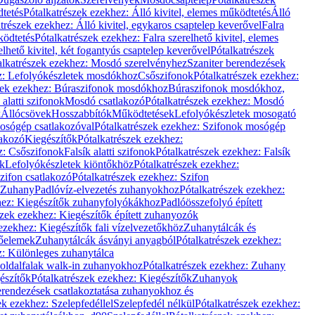
dtetés
Pótalkatrészek ezekhez: Álló kivitel, elemes működtetés
Álló
trészek ezekhez: Álló kivitel, egykaros csaptelep keverővel
Falra
ködtetés
Pótalkatrészek ezekhez: Falra szerelhető kivitel, elemes
elhető kivitel, két fogantyús csaptelep keverővel
Pótalkatrészek
alkatrészek ezekhez: Mosdó szerelvényhez
Szaniter berendezések
z: Lefolyókészletek mosdókhoz
Csőszifonok
Pótalkatrészek ezekhez:
zek ezekhez: Búraszifonok mosdókhoz
Búraszifonok mosdókhoz,
alatti szifonok
Mosdó csatlakozó
Pótalkatrészek ezekhez: Mosdó
k
Állócsövek
Hosszabbítók
Működtetések
Lefolyókészletek mosogató
osógép csatlakozóval
Pótalkatrészek ezekhez: Szifonok mosógép
lakozó
Kiegészítők
Pótalkatrészek ezekhez:
z: Csőszifonok
Falsík alatti szifonok
Pótalkatrészek ezekhez: Falsík
ők
Lefolyókészletek kiöntőkhöz
Pótalkatrészek ezekhez:
zifon csatlakozó
Pótalkatrészek ezekhez: Szifon
Zuhany
Padlóvíz-elvezetés zuhanyokhoz
Pótalkatrészek ezekhez:
hez: Kiegészítők zuhanyfolyókákhoz
Padlóösszefolyó épített
szek ezekhez: Kiegészítők épített zuhanyozók
ezekhez: Kiegészítők fali vízelvezetőkhöz
Zuhanytálcák és
lőelemek
Zuhanytálcák ásványi anyagból
Pótalkatrészek ezekhez:
z: Különleges zuhanytálca
oldalfalak walk-in zuhanyokhoz
Pótalkatrészek ezekhez: Zuhany
észítők
Pótalkatrészek ezekhez: Kiegészítők
Zuhanyok
erendezések csatlakoztatása zuhanyokhoz és
ek ezekhez: Szelepfedéllel
Szelepfedél nélkül
Pótalkatrészek ezekhez: