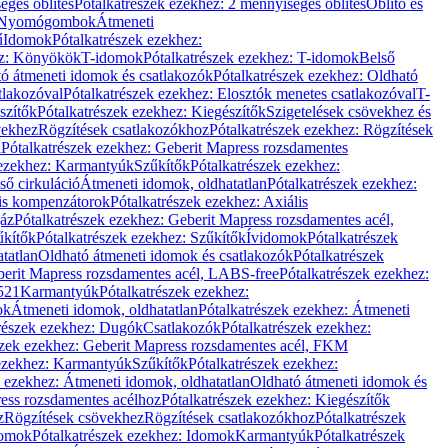
éges öblítés
Pótalkatrészek ezekhez: 2 mennyiséges öblítés
Öblítő és
Nyomógombok
Átmeneti
ű
Idomok
Pótalkatrészek ezekhez:
ez: Könyökök
T-idomok
Pótalkatrészek ezekhez: T-idomok
Belső
ó átmeneti idomok és csatlakozók
Pótalkatrészek ezekhez: Oldható
tlakozóval
Pótalkatrészek ezekhez: Elosztók menetes csatlakozóval
T-
szítők
Pótalkatrészek ezekhez: Kiegészítők
Szigetelések csövekhez és
vekhez
Rögzítések csatlakozókhoz
Pótalkatrészek ezekhez: Rögzítések
l
Pótalkatrészek ezekhez: Geberit Mapress rozsdamentes
 ezekhez: Karmantyúk
Szűkítők
Pótalkatrészek ezekhez:
ső cirkuláció
Átmeneti idomok, oldhatatlan
Pótalkatrészek ezekhez:
is kompenzátorok
Pótalkatrészek ezekhez: Axiális
gáz
Pótalkatrészek ezekhez: Geberit Mapress rozsdamentes acél,
űkítők
Pótalkatrészek ezekhez: Szűkítők
Ívidomok
Pótalkatrészek
tatlan
Oldható átmeneti idomok és csatlakozók
Pótalkatrészek
erit Mapress rozsdamentes acél, LABS-free
Pótalkatrészek ezekhez:
521
Karmantyúk
Pótalkatrészek ezekhez:
ok
Átmeneti idomok, oldhatatlan
Pótalkatrészek ezekhez: Átmeneti
részek ezekhez: Dugók
Csatlakozók
Pótalkatrészek ezekhez:
szek ezekhez: Geberit Mapress rozsdamentes acél, FKM
 ezekhez: Karmantyúk
Szűkítők
Pótalkatrészek ezekhez:
k ezekhez: Átmeneti idomok, oldhatatlan
Oldható átmeneti idomok és
ess rozsdamentes acélhoz
Pótalkatrészek ezekhez: Kiegészítők
z
Rögzítések csövekhez
Rögzítések csatlakozókhoz
Pótalkatrészek
omok
Pótalkatrészek ezekhez: Idomok
Karmantyúk
Pótalkatrészek