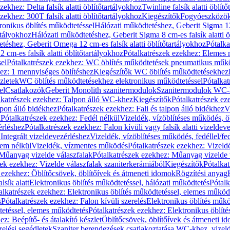
zekhez: Delta falsík alatti öblítőtartályokhoz
Twinline falsík alatti öblít
zekhez: 300T falsík alatti öblítőtartályokhoz
Kiegészítők
Fogyóeszközö
ronikus öblítés működtetéssel
Hálózati működtetéshez, Geberit Sigma 12 
rtályokhoz
Hálózati működtetéshez, Geberit Sigma 8 cm-es falsík alatti ö
téshez, Geberit Omega 12 cm-es falsík alatti öblítőtartályokhoz
Pótalk
cm-es falsík alatti öblítőtartályokhoz
Pótalkatrészek ezekhez: Elemes m
el
Pótalkatrészek ezekhez: WC öblítés működtetések pneumatikus műkö
ez: 1 mennyiséges öblítéshez
Kiegészítők WC öblítés működtetésekhez
zletek
WC öblítés működtetésekhez elektronikus működtetéssel
Pótalka
el
Csatlakozók
Geberit Monolith szanitermodulok
Szanitermodulok WC-
lkatrészek ezekhez: Talpon álló WC-khez
Kiegészítők
Pótalkatrészek ez
alpon álló bidékhez
Pótalkatrészek ezekhez: Fali és talpon álló bidékhez
V
l
Pótalkatrészek ezekhez: Fedél nélkül
Vizeldék, vízöblítéses működés, ö
érléshez
Pótalkatrészek ezekhez: Falon kívüli vagy falsík alatti vizeldev
Integrált vizeldevezérléshez
Vizeldék, vízöblítéses működés, fedéllel/fe
rem nélkül
Vizeldék, vízmentes működés
Pótalkatrészek ezekhez: Vizel
Műanyag vizelde válaszfalak
Pótalkatrészek ezekhez: Műanyag vizelde 
zek ezekhez: Vizelde válaszfalak szaniterkerámiából
Kiegészítők
Pótalka
 ezekhez: Öblítőcsövek, öblítőívek és átmeneti idomok
Rögzítési anyag
lsík alatt
Elektronikus öblítés működtetéssel, hálózati működtetés
Pótalk
alkatrészek ezekhez: Elektronikus öblítés működtetéssel, elemes működ
s
Pótalkatrészek ezekhez: Falon kívüli szerelés
Elektronikus öblítés műkö
tetéssel, elemes működtetés
Pótalkatrészek ezekhez: Elektronikus öblít
z: Beépítő- és átalakító készlet
Öblítőcsövek, öblítőívek és átmeneti i
elési segédletek
Szaniter berendezések csatlakoztatása WC-khez, vizel