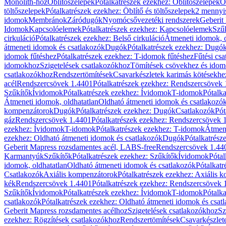
Monolith-hoz
Öblítőszelepek
Pótalkatrészek ezekhez: Öblítőszelepek
Ö
töltőszelepek
Pótalkatrészek ezekhez: Öblítő és töltőszelepek
2 mennyis
idomok
Membránok
Záródugók
Nyomócsővezetéki rendszerek
Geberit
Idomok
Kapcsolóelemek
Pótalkatrészek ezekhez: Kapcsolóelemek
Szű
cirkuláció
Pótalkatrészek ezekhez: Belső cirkuláció
Átmeneti idomok, o
átmeneti idomok és csatlakozók
Dugók
Pótalkatrészek ezekhez: Dugó
idomok fűtéshez
Pótalkatrészek ezekhez: T-idomok fűtéshez
Fűtési cs
idomokhoz
Szigetelések csatlakozókhoz
Tömítések csövekhez és ido
csatlakozókhoz
Rendszertömítések
Csavarkészletek karimás kötésekhe
acél
Rendszercsövek 1.4401
Pótalkatrészek ezekhez: Rendszercsövek
Szűkítők
Ívidomok
Pótalkatrészek ezekhez: Ívidomok
T-idomok
Pótalk
Átmeneti idomok, oldhatatlan
Oldható átmeneti idomok és csatlakozó
kompenzátorok
Dugók
Pótalkatrészek ezekhez: Dugók
Csatlakozók
Pót
gáz
Rendszercsövek 1.4401
Pótalkatrészek ezekhez: Rendszercsövek 
ezekhez: Ívidomok
T-idomok
Pótalkatrészek ezekhez: T-idomok
Átmene
ezekhez: Oldható átmeneti idomok és csatlakozók
Dugók
Pótalkatrész
Geberit Mapress rozsdamentes acél, LABS-free
Rendszercsövek 1.44
Karmantyúk
Szűkítők
Pótalkatrészek ezekhez: Szűkítők
Ívidomok
Pótal
idomok, oldhatatlan
Oldható átmeneti idomok és csatlakozók
Pótalkatr
Csatlakozók
Axiális kompenzátorok
Pótalkatrészek ezekhez: Axiális 
kék
Rendszercsövek 1.4401
Pótalkatrészek ezekhez: Rendszercsövek 
Szűkítők
Ívidomok
Pótalkatrészek ezekhez: Ívidomok
T-idomok
Pótalk
csatlakozók
Pótalkatrészek ezekhez: Oldható átmeneti idomok és csat
Geberit Mapress rozsdamentes acélhoz
Szigetelések csatlakozókhoz
Sz
ezekhez: Rögzítések csatlakozókhoz
Rendszertömítések
Csavarkészlet