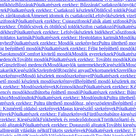
öntőkhöz
Bűzzárak
Pótalkatrészek ezekhez: Bűzzárak
Csatlakozókönyök
etek
Pótalkatrészek ezekhez: Csatlakozó készletek
Öblítőcső toldók
Pótal
 és zárókupakok
Átmeneti idomok és csatlakozók
Lefolyókészletek vize
szifonok
Pótalkatrészek ezekhez: Csigaszifonok
Falsík alatti szifonok
Pót
 ezekhez: Öblítőcsövek és öblítőcső toldók
Szifon csatlakozó
Pótalkatrés
idékhez
Pótalkatrészek ezekhez: Lefolyókészletek bidékhez
Csőszifonok
toldatos karimák
Pótalkatrészek ezekhez: Hegtoldatos karimák
Mosdóka
nyhez
Pótalkatrészek ezekhez: Mosdók szekrényhez
Pultra ültethető m
lig beépíthető mosdók
Pótalkatrészek ezekhez: Félig beépíthető mosdók
Sarokmosdó
Comfort kivitelű mosdók
Mosdók gyerekeknek
Pótalkatré
őmedencék
További mosdók
Pótalkatrészek ezekhez: További mosdók
Kiö
e
Gipszfelfogó medencék
Mosdókagylók tantermekhez
Kiegészítők
Mosdó
takarók
Kiegészítők
Szelepfedél
Rögzítési anyag
Dekorpanelek
Szerelőko
szekrénnyel
Mosdó készletek mosdószekrénnyel
Pótalkatrészek ezekhe
thető mosdó készletek mosdószekrénnyel
Beépíthető mosdó készletek m
ek ezekhez: Mosdószekrények
Kézmosókhoz
Pótalkatrészek ezekhez: 
edencés mosdókhoz
Bútorba építhető mosdó
Pótalkatrészek ezekhez: Bút
ókhoz
Mosdópultok
Pótalkatrészek ezekhez: Mosdópultok
Pultra ültethet
atrészek ezekhez: Pultra ültethető mosdóhoz, négyszögletes
Beépíthető
z: Kisméretű oldalsó szekrények
Magas kiegészítő szekrények
Pótalkatr
rények
Pótalkatrészek ezekhez: Faliszekrények
Fürdőszobabútor-kiegész
 ezekhez: Kiegészítők
Fiókbetétek és rendeződobozok
Törölközőtartó és 
oló aljzatok
Pótalkatrészek ezekhez: Dugaszoló aljzatok
További kiegés
al
Integrált világítás nélkül
Tükrös szekrények
Pótalkatrészek ezekhez: 
lágítás nélkül
Kiegészítők
Világítótestek
Fogantyúk
További kiegészítők
D