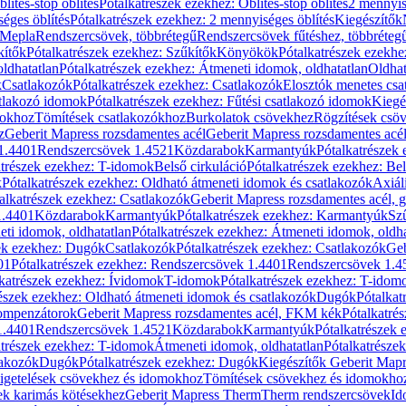
blítés-stop öblítés
Pótalkatrészek ezekhez: Öblítés-stop öblítés
2 mennyis
éges öblítés
Pótalkatrészek ezekhez: 2 mennyiséges öblítés
Kiegészítők
 Mepla
Rendszercsövek, többrétegű
Rendszercsövek fűtéshez, többréteg
kítők
Pótalkatrészek ezekhez: Szűkítők
Könyökök
Pótalkatrészek ezekh
ldhatatlan
Pótalkatrészek ezekhez: Átmeneti idomok, oldhatatlan
Oldhat
k
Csatlakozók
Pótalkatrészek ezekhez: Csatlakozók
Elosztók menetes csa
atlakozó idomok
Pótalkatrészek ezekhez: Fűtési csatlakozó idomok
Kiegé
mokhoz
Tömítések csatlakozókhoz
Burkolatok csövekhez
Rögzítések csö
z
Geberit Mapress rozsdamentes acél
Geberit Mapress rozsdamentes acé
 1.4401
Rendszercsövek 1.4521
Közdarabok
Karmantyúk
Pótalkatrészek
atrészek ezekhez: T-idomok
Belső cirkuláció
Pótalkatrészek ezekhez: Bel
k
Pótalkatrészek ezekhez: Oldható átmeneti idomok és csatlakozók
Axiál
alkatrészek ezekhez: Csatlakozók
Geberit Mapress rozsdamentes acél, 
1.4401
Közdarabok
Karmantyúk
Pótalkatrészek ezekhez: Karmantyúk
Sz
ti idomok, oldhatatlan
Pótalkatrészek ezekhez: Átmeneti idomok, oldha
ek ezekhez: Dugók
Csatlakozók
Pótalkatrészek ezekhez: Csatlakozók
Geb
01
Pótalkatrészek ezekhez: Rendszercsövek 1.4401
Rendszercsövek 1.4
katrészek ezekhez: Ívidomok
T-idomok
Pótalkatrészek ezekhez: T-idom
észek ezekhez: Oldható átmeneti idomok és csatlakozók
Dugók
Pótalkat
kompenzátorok
Geberit Mapress rozsdamentes acél, FKM kék
Pótalkatré
1.4401
Rendszercsövek 1.4521
Közdarabok
Karmantyúk
Pótalkatrészek
atrészek ezekhez: T-idomok
Átmeneti idomok, oldhatatlan
Pótalkatrésze
lakozók
Dugók
Pótalkatrészek ezekhez: Dugók
Kiegészítők Geberit Mapr
igetelések csövekhez és idomokhoz
Tömítések csövekhez és idomokho
ek karimás kötésekhez
Geberit Mapress Therm
Therm rendszercsövek
Id