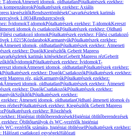
z: T-idomok
Átmeneti idomok, oldhatatlan
Pótalkatrészek ezekhez:
is kompenzátorok
Pótalkatrészek ezekhez: Axiális
ress kiegészítők
Rendszertömítések
Csavarkészletek karimás
zercsövek 1.0034
Rendszercsövek
khez: Ívidomok
T-idomok
Pótalkatrészek ezekhez: T-idomok
Kereszt
átmeneti idomok és csatlakozók
Pótalkatrészek ezekhez: Oldható
k
Fűtési csatlakozó idomok
Pótalkatrészek ezekhez: Fűtési csatlakozó
övek 1.0215
Közdarabok
Karmantyúk
Pótalkatrészek ezekhez:
ok
Átmeneti idomok, oldhatatlan
Pótalkatrészek ezekhez: Átmeneti
részek ezekhez: Dugók
Kiegészítők Geberit Mapress
savarkészletek karimás kötésekhez
Geberit Mapress réz
Geberit
Szűkítők
Ívidomok
Pótalkatrészek ezekhez: Ívidomok
T-
Kereszt idomok
Átmeneti idomok, oldhatatlan
Pótalkatrészek ezekhez:
k
Pótalkatrészek ezekhez: Dugók
Csatlakozók
Pótalkatrészek ezekhez:
erit Mapress réz, gáz
Karmantyúk
Pótalkatrészek ezekhez:
ok
Átmeneti idomok, oldhatatlan
Pótalkatrészek ezekhez: Átmeneti
részek ezekhez: Dugók
Csatlakozók
Pótalkatrészek ezekhez:
rmantyúk
Szűkítők
Pótalkatrészek ezekhez:
k ezekhez: Átmeneti idomok, oldhatatlan
Oldható átmeneti idomok és
ess rézhez
Pótalkatrészek ezekhez: Kiegészítők Geberit Mapress
oz
Pótalkatrészek ezekhez: Rögzítések
ezekhez: Higiéniai öblítőberendezések
Higiéniai öblítőberendezések
k ezekhez: Öblítőtartályok és WC-vezérlők higiéniai
 és WC-vezérlők számára, higiéniai öblítéssel
Pótalkatrészek ezekhez:
: Hálózati csatlakozó egységek
Hálózati