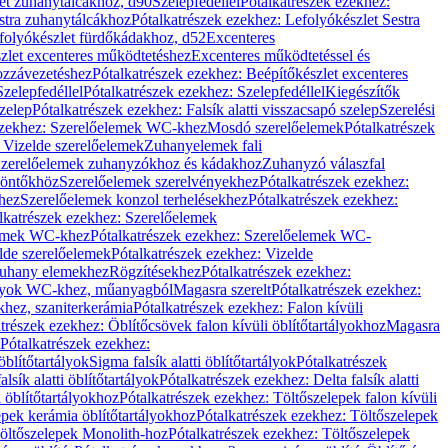
let zuhanytálcákhoz, d90
Szelepfedéllel
Pótalkatrészek ezekhez:
stra zuhanytálcákhoz
Pótalkatrészek ezekhez: Lefolyókészlet Sestra
efolyókészlet fürdőkádakhoz, d52
Excenteres
szlet excenteres működtetéshez
Excenteres működtetéssel és
ozzávezetéshez
Pótalkatrészek ezekhez: Beépítőkészlet excenteres
Szelepfedéllel
Pótalkatrészek ezekhez: Szelepfedéllel
Kiegészítők
szelep
Pótalkatrészek ezekhez: Falsík alatti visszacsapó szelep
Szerelési
ezekhez: Szerelőelemek WC-khez
Mosdó szerelőelemek
Pótalkatrészek
 Vizelde szerelőelemek
Zuhanyelemek fali
 Szerelőelemek zuhanyzókhoz és kádakhoz
Zuhanyzó válaszfal
iöntőkhöz
Szerelőelemek szerelvényekhez
Pótalkatrészek ezekhez:
hez
Szerelőelemek konzol terhelésekhez
Pótalkatrészek ezekhez:
lkatrészek ezekhez: Szerelőelemek
lemek WC-khez
Pótalkatrészek ezekhez: Szerelőelemek WC-
lde szerelőelemek
Pótalkatrészek ezekhez: Vizelde
uhany elemekhez
Rögzítésekhez
Pótalkatrészek ezekhez:
rtályok WC-khez, műanyagból
Magasra szerelt
Pótalkatrészek ezekhez:
khez, szaniterkerámia
Pótalkatrészek ezekhez: Falon kívüli
trészek ezekhez: Öblítőcsövek falon kívüli öblítőtartályokhoz
Magasra
Pótalkatrészek ezekhez:
 öblítőtartályok
Sigma falsík alatti öblítőtartályok
Pótalkatrészek
alsík alatti öblítőtartályok
Pótalkatrészek ezekhez: Delta falsík alatti
 öblítőtartályokhoz
Pótalkatrészek ezekhez: Töltőszelepek falon kívüli
epek kerámia öblítőtartályokhoz
Pótalkatrészek ezekhez: Töltőszelepek
öltőszelepek Monolith-hoz
Pótalkatrészek ezekhez: Töltőszelepek