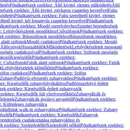
dtetés
Pótalkatrészek ezekhez: Álló kivitel, elemes működtetés
Álló
trészek ezekhez: Álló kivitel, egykaros csaptelep keverővel
Falra
ködtetés
Pótalkatrészek ezekhez: Falra szerelhető kivitel, elemes
elhető kivitel, két fogantyús csaptelep keverővel
Pótalkatrészek
alkatrészek ezekhez: Mosdó szerelvényhez
Szaniter berendezések
z: Lefolyókészletek mosdókhoz
Csőszifonok
Pótalkatrészek ezekhez:
zek ezekhez: Búraszifonok mosdókhoz
Búraszifonok mosdókhoz,
alatti szifonok
Mosdó csatlakozó
Pótalkatrészek ezekhez: Mosdó
k
Állócsövek
Hosszabbítók
Működtetések
Lefolyókészletek mosogató
osógép csatlakozóval
Pótalkatrészek ezekhez: Szifonok mosógép
lakozó
Kiegészítők
Pótalkatrészek ezekhez:
z: Csőszifonok
Falsík alatti szifonok
Pótalkatrészek ezekhez: Falsík
ők
Lefolyókészletek kiöntőkhöz
Pótalkatrészek ezekhez:
zifon csatlakozó
Pótalkatrészek ezekhez: Szifon
Zuhany
Padlóvíz-elvezetés zuhanyokhoz
Pótalkatrészek ezekhez:
hez: Kiegészítők zuhanyfolyókákhoz
Padlóösszefolyó épített
szek ezekhez: Kiegészítők épített zuhanyozók
ezekhez: Kiegészítők fali vízelvezetőkhöz
Zuhanytálcák és
lőelemek
Zuhanytálcák ásványi anyagból
Pótalkatrészek ezekhez:
z: Különleges zuhanytálca
oldalfalak walk-in zuhanyokhoz
Pótalkatrészek ezekhez: Zuhany
észítők
Pótalkatrészek ezekhez: Kiegészítők
Zuhanyok
erendezések csatlakoztatása zuhanyokhoz és
ek ezekhez: Szelepfedéllel
Szelepfedél nélkül
Pótalkatrészek ezekhez: