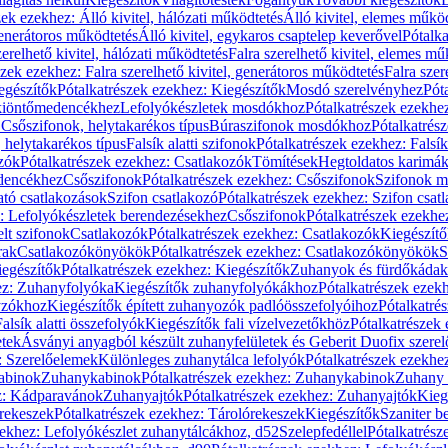
zek ezekhez: Álló kivitel, hálózati működtetés
Álló kivitel, elemes műkö
generátoros működtetés
Álló kivitel, egykaros csaptelep keverővel
Pótalka
erelhető kivitel, hálózati működtetés
Falra szerelhető kivitel, elemes mű
szek ezekhez: Falra szerelhető kivitel, generátoros működtetés
Falra szer
egészítők
Pótalkatrészek ezekhez: Kiegészítők
Mosdó szerelvényhez
Pót
 kiöntőmedencékhez
Lefolyókészletek mosdókhoz
Pótalkatrészek ezekhe
 Csőszifonok, helytakarékos típus
Búraszifonok mosdókhoz
Pótalkatrés
helytakarékos típus
Falsík alatti szifonok
Pótalkatrészek ezekhez: Falsík 
zók
Pótalkatrészek ezekhez: Csatlakozók
Tömítések
Hegtoldatos karimá
edencékhez
Csőszifonok
Pótalkatrészek ezekhez: Csőszifonok
Szifonok m
tó csatlakozások
Szifon csatlakozó
Pótalkatrészek ezekhez: Szifon csat
z: Lefolyókészletek berendezésekhez
Csőszifonok
Pótalkatrészek ezekhe
elt szifonok
Csatlakozók
Pótalkatrészek ezekhez: Csatlakozók
Kiegészít
rak
Csatlakozókönyökök
Pótalkatrészek ezekhez: Csatlakozókönyökök
S
egészítők
Pótalkatrészek ezekhez: Kiegészítők
Zuhanyok és fürdőkádak
ez: Zuhanyfolyóka
Kiegészítők zuhanyfolyókákhoz
Pótalkatrészek ezek
nyzókhoz
Kiegészítők épített zuhanyozók padlóösszefolyóihoz
Pótalkatré
alsík alatti összefolyók
Kiegészítők fali vízelvezetőkhöz
Pótalkatrészek 
etek
Ásványi anyagból készült zuhanyfelületek és Geberit Duofix szere
: Szerelőelemek
Különleges zuhanytálca lefolyók
Pótalkatrészek ezekhe
abinok
Zuhanykabinok
Pótalkatrészek ezekhez: Zuhanykabinok
Zuhany 
ez: Kádparavánok
Zuhanyajtók
Pótalkatrészek ezekhez: Zuhanyajtók
Kieg
rekeszek
Pótalkatrészek ezekhez: Tárolórekeszek
Kiegészítők
Szaniter b
zekhez: Lefolyókészlet zuhanytálcákhoz, d52
Szelepfedéllel
Pótalkatrész