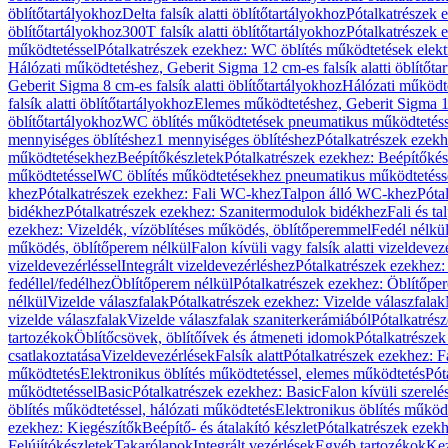
öblítőtartályokhoz
Delta falsík alatti öblítőtartályokhoz
Pótalkatrészek e
öblítőtartályokhoz
300T falsík alatti öblítőtartályokhoz
Pótalkatrészek e
működtetéssel
Pótalkatrészek ezekhez: WC öblítés működtetések elekt
Hálózati működtetéshez, Geberit Sigma 12 cm-es falsík alatti öblítőta
Geberit Sigma 8 cm-es falsík alatti öblítőtartályokhoz
Hálózati működte
falsík alatti öblítőtartályokhoz
Elemes működtetéshez, Geberit Sigma 12 
öblítőtartályokhoz
WC öblítés működtetések pneumatikus működtetéss
mennyiséges öblítéshez
1 mennyiséges öblítéshez
Pótalkatrészek ezekh
működtetésekhez
Beépítőkészletek
Pótalkatrészek ezekhez: Beépítőkés
működtetéssel
WC öblítés működtetésekhez pneumatikus működtetéss
khez
Pótalkatrészek ezekhez: Fali WC-khez
Talpon álló WC-khez
Póta
bidékhez
Pótalkatrészek ezekhez: Szanitermodulok bidékhez
Fali és t
ezekhez: Vizeldék, vízöblítéses működés, öblítőperemmel
Fedél nélkü
működés, öblítőperem nélkül
Falon kívüli vagy falsík alatti vizeldevez
vizeldevezérléssel
Integrált vizeldevezérléshez
Pótalkatrészek ezekhez: 
fedéllel/fedélhez
Öblítőperem nélkül
Pótalkatrészek ezekhez: Öblítőpe
nélkül
Vizelde válaszfalak
Pótalkatrészek ezekhez: Vizelde válaszfalak
vizelde válaszfalak
Vizelde válaszfalak szaniterkerámiából
Pótalkatrés
tartozékok
Öblítőcsövek, öblítőívek és átmeneti idomok
Pótalkatrészek
csatlakoztatása
Vizeldevezérlések
Falsík alatt
Pótalkatrészek ezekhez: Fa
működtetés
Elektronikus öblítés működtetéssel, elemes működtetés
Pót
működtetéssel
Basic
Pótalkatrészek ezekhez: Basic
Falon kívüli szerelé
öblítés működtetéssel, hálózati működtetés
Elektronikus öblítés működ
ezekhez: Kiegészítők
Beépítő- és átalakító készlet
Pótalkatrészek ezekhe
Felújítókészletek
Takarólapok
Integrált vezérlések
Egyéb tartozékok
Kez