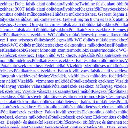
zekhez: Delta falsík alatti öblítőtartályokhoz
Twinline falsík alatti öblít
zekhez: 300T falsík alatti öblítőtartályokhoz
Kiegészítők
Fogyóeszközö
ronikus öblítés működtetéssel
Hálózati működtetéshez, Geberit Sigma 12 
rtályokhoz
Hálózati működtetéshez, Geberit Sigma 8 cm-es falsík alatti ö
téshez, Geberit Omega 12 cm-es falsík alatti öblítőtartályokhoz
Pótalk
cm-es falsík alatti öblítőtartályokhoz
Pótalkatrészek ezekhez: Elemes m
el
Pótalkatrészek ezekhez: WC öblítés működtetések pneumatikus műkö
ez: 1 mennyiséges öblítéshez
Kiegészítők WC öblítés működtetésekhez
zletek
WC öblítés működtetésekhez elektronikus működtetéssel
Pótalka
el
Csatlakozók
Geberit Monolith szanitermodulok
Szanitermodulok WC-
lkatrészek ezekhez: Talpon álló WC-khez
Kiegészítők
Pótalkatrészek ez
alpon álló bidékhez
Pótalkatrészek ezekhez: Fali és talpon álló bidékhez
V
l
Pótalkatrészek ezekhez: Fedél nélkül
Vizeldék, vízöblítéses működés, ö
érléshez
Pótalkatrészek ezekhez: Falon kívüli vagy falsík alatti vizeldev
Integrált vizeldevezérléshez
Vizeldék, vízöblítéses működés, fedéllel/fe
rem nélkül
Vizeldék, vízmentes működés
Pótalkatrészek ezekhez: Vizel
Műanyag vizelde válaszfalak
Pótalkatrészek ezekhez: Műanyag vizelde 
zek ezekhez: Vizelde válaszfalak szaniterkerámiából
Kiegészítők
Pótalka
 ezekhez: Öblítőcsövek, öblítőívek és átmeneti idomok
Rögzítési anyag
lsík alatt
Elektronikus öblítés működtetéssel, hálózati működtetés
Pótalk
alkatrészek ezekhez: Elektronikus öblítés működtetéssel, elemes működ
s
Pótalkatrészek ezekhez: Falon kívüli szerelés
Elektronikus öblítés műkö
tetéssel, elemes működtetés
Pótalkatrészek ezekhez: Elektronikus öblít
z: Beépítő- és átalakító készlet
Öblítőcsövek, öblítőívek és átmeneti i
elési segédletek
Szaniter berendezések csatlakoztatása WC-khez, vizel