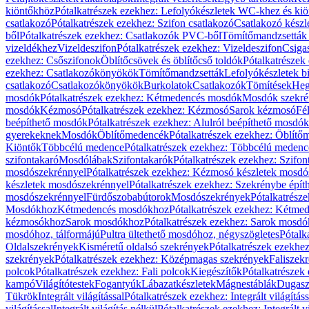
kiöntőkhöz
Pótalkatrészek ezekhez: Lefolyókészletek WC-khez és ki
csatlakozó
Pótalkatrészek ezekhez: Szifon csatlakozó
Csatlakozó készl
ből
Pótalkatrészek ezekhez: Csatlakozók PVC-ből
Tömítőmandzsetták
vizeldékhez
Vizeldeszifon
Pótalkatrészek ezekhez: Vizeldeszifon
Csiga
ezekhez: Csőszifonok
Öblítőcsövek és öblítőcső toldók
Pótalkatrészek
ezekhez: Csatlakozókönyökök
Tömítőmandzsetták
Lefolyókészletek b
csatlakozó
Csatlakozókönyökök
Burkolatok
Csatlakozók
Tömítések
Heg
mosdók
Pótalkatrészek ezekhez: Kétmedencés mosdók
Mosdók szekré
mosdók
Kézmosó
Pótalkatrészek ezekhez: Kézmosó
Sarok kézmosó
Fé
beépíthető mosdók
Pótalkatrészek ezekhez: Alulról beépíthető mosdók
gyerekeknek
Mosdók
Öblítőmedencék
Pótalkatrészek ezekhez: Öblít
Kiöntők
Többcélú medence
Pótalkatrészek ezekhez: Többcélú medenc
szifontakaró
Mosdólábak
Szifontakarók
Pótalkatrészek ezekhez: Szifon
mosdószekrénnyel
Pótalkatrészek ezekhez: Kézmosó készletek mosdó
készletek mosdószekrénnyel
Pótalkatrészek ezekhez: Szekrénybe épí
mosdószekrénnyel
Fürdőszobabútorok
Mosdószekrények
Pótalkatrész
Mosdókhoz
Kétmedencés mosdókhoz
Pótalkatrészek ezekhez: Kétm
kézmosókhoz
Sarok mosdókhoz
Pótalkatrészek ezekhez: Sarok mosd
mosdóhoz, tálformájú
Pultra ültethető mosdóhoz, négyszögletes
Pótalk
Oldalszekrények
Kisméretű oldalsó szekrények
Pótalkatrészek ezekhe
szekrények
Pótalkatrészek ezekhez: Középmagas szekrények
Faliszek
polcok
Pótalkatrészek ezekhez: Fali polcok
Kiegészítők
Pótalkatrészek
kampó
Világítótestek
Fogantyúk
Lábazatkészletek
Mágnestáblák
Dugasz
Tükrök
Integrált világítással
Pótalkatrészek ezekhez: Integrált világításs
világítással
Integrált világítás nélkül
Pótalkatrészek ezekhez: Integrált vi