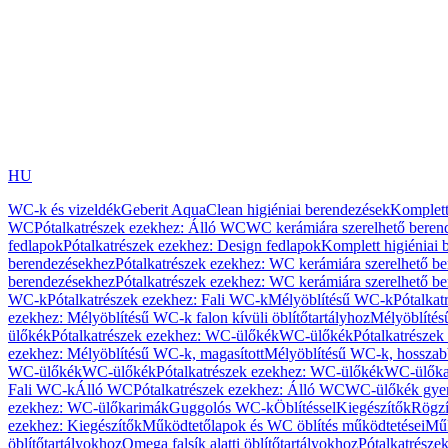
HU
WC-k és vizeldék
Geberit AquaClean higiéniai berendezések
Komplett
WC
Pótalkatrészek ezekhez: Álló WC
WC kerámiára szerelhető beren
fedlapok
Pótalkatrészek ezekhez: Design fedlapok
Komplett higiéniai
berendezésekhez
Pótalkatrészek ezekhez: WC kerámiára szerelhető b
berendezésekhez
Pótalkatrészek ezekhez: WC kerámiára szerelhető b
WC-k
Pótalkatrészek ezekhez: Fali WC-k
Mélyöblítésű WC-k
Pótalkat
ezekhez: Mélyöblítésű WC-k falon kívüli öblítőtartályhoz
Mélyöblíté
ülőkék
Pótalkatrészek ezekhez: WC-ülőkék
WC-ülőkék
Pótalkatrésze
ezekhez: Mélyöblítésű WC-k, magasított
Mélyöblítésű WC-k, hosszabb
WC-ülőkék
WC-ülőkék
Pótalkatrészek ezekhez: WC-ülőkék
WC-ülőka
Fali WC-k
Álló WC
Pótalkatrészek ezekhez: Álló WC
WC-ülőkék gye
ezekhez: WC-ülőkarimák
Guggolós WC-k
Öblítéssel
Kiegészítők
Rögzí
ezekhez: Kiegészítők
Működtetőlapok és WC öblítés működtetései
Műk
öblítőtartályokhoz
Omega falsík alatti öblítőtartályokhoz
Pótalkatrészek