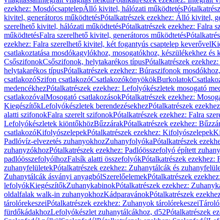
ezekhez: Mosdócsaptelep
Álló kivitel, hálózati működtetés
Pótalkatrés
kivitel, generátoros működtetés
Pótalkatrészek ezekhez: Álló kivitel, 
szerelhető kivitel, hálózati működtetés
Pótalkatrészek ezekhez: Falra sz
működtetés
Falra szerelhető kivitel, generátoros működtetés
Pótalkatré
ezekhez: Falra szerelhető kivitel, két fogantyús csaptelep keverővel
Ki
csatlakoztatása mosdókagylókhoz, mosogatókhoz, készülékekhez és
Csőszifonok
Csőszifonok, helytakarékos típus
Pótalkatrészek ezekhez:
helytakarékos típus
Pótalkatrészek ezekhez: Búraszifonok mosdókhoz, 
csatlakozó
Szifon csatlakozó
Csatlakozókönyökök
Burkolatok
Csatlako
medencékhez
Pótalkatrészek ezekhez: Lefolyókészletek mosogató m
csatlakozóval
Mosogató csatlakozások
Pótalkatrészek ezekhez: Mosoga
Kiegészítők
Lefolyókészletek berendezésekhez
Pótalkatrészek ezekhe
alatti szifonok
Falra szerelt szifonok
Pótalkatrészek ezekhez: Falra szer
Lefolyókészletek kiöntőkhöz
Bűzzárak
Pótalkatrészek ezekhez: Bűzzá
csatlakozó
Kifolyószelepek
Pótalkatrészek ezekhez: Kifolyószelepek
Ki
Padlóvíz-elvezetés zuhanyokhoz
Zuhanyfolyóka
Pótalkatrészek ezekh
zuhanyzókhoz
Pótalkatrészek ezekhez: Padlóösszefolyó épített zuha
padlóösszefolyóihoz
Falsík alatti összefolyók
Pótalkatrészek ezekhez: F
zuhanyfelületek
Pótalkatrészek ezekhez: Zuhanytálcák és zuhanyfelül
Zuhanytálcák ásványi anyagból
Szerelőelemek
Pótalkatrészek ezekhez
lefolyók
Kiegészítők
Zuhanykabinok
Pótalkatrészek ezekhez: Zuhanyk
oldalfalak walk-in zuhanyokhoz
Kádparavánok
Pótalkatrészek ezekh
tárolórekeszei
Pótalkatrészek ezekhez: Zuhanyok tárolórekeszei
Tároló
fürdőkádakhoz
Lefolyókészlet zuhanytálcákhoz, d52
Pótalkatrészek e