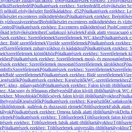
olyókészlet zuhanytálcákhoz, d90
Pótalkatrészek ezekhez: Lefolyókész
nélkül
Szelepfedél
Pótalkatrészek ezekhez: Szelepfedél
Lefolyókészlet Se
él nélkül
Lefolyókészlet fürdőkádakhoz, d52
Pótalkatrészek ezekhez: L
tőkészlet excenteres működtetéshez
Pótalkatrészek ezekhez: Beépítőké
és vízhozzávezetéssel
Beépítőkészlet excenteres működtetéshez és vízh
Control
Pótalkatrészek ezekhez: Excenteres működtetéssel PushControl
őkád lefolyókészleteihez
Csatlakozó készletek
Falsík alatti visszacsapó 
részek ezekhez: Szerelőelemek
Szerelőelemek WC-khez
Pótalkatrészek 
khez: Bidé szerelőelemek
Vizelde szerelőelemek
Pótalkatrészek ezekhez:
vel
Szerelőelemek zuhanyzókhoz és kádakhoz
Pótalkatrészek ezekhez:
mek
Szerelőelemek kiöntőkhöz
Pótalkatrészek ezekhez: Szerelőelemek k
pekhez
Pótalkatrészek ezekhez: Szerelőelemek mosó- és mosogatógépek
részek ezekhez: Szerelőelemek mosogató
Szerelőelemek tárolókhoz
Póta
ombifix
Szerelőelemek
Pótalkatrészek ezekhez: Szerelőelemek
Szerelőe
mek
Bidé szerelőelemek
Pótalkatrészek ezekhez: Bidé szerelőelemek
Vize
iegészítők
Pótalkatrészek ezekhez: Kiegészítők
WC-szerelőelemekhez
Z
ok WC-khez, műanyagból
Pótalkatrészek ezekhez: Falon kívüli öblítőta
hez: Alacsony és félmagas elhelyezésű
Falon kívüli öblítőtartályok WC-
ezekhez: Monoblokk
Öblítőcsövek falon kívüli öblítőtartályokhoz
Pótalka
lhelyezésű
Kiegészítők
Pótalkatrészek ezekhez: Kiegészítők
Csatlakozók
zűkítőidomok, gallérok és duzzasztó elemek
Öblítőszelepek
Falsík alatti
rtályok
Pótalkatrészek ezekhez: Omega falsík alatti öblítőtartályok
Delta f
zelepek
Pótalkatrészek ezekhez: Töltőszelepek
Töltőszelepek falon kívüli
trészek ezekhez: Töltőszelepek falsík alatti öblítőtartályokhoz
Töltőszel
z
Pótalkatrészek ezekhez: Töltőszelepek univerzális öblítőtartályokhoz
T