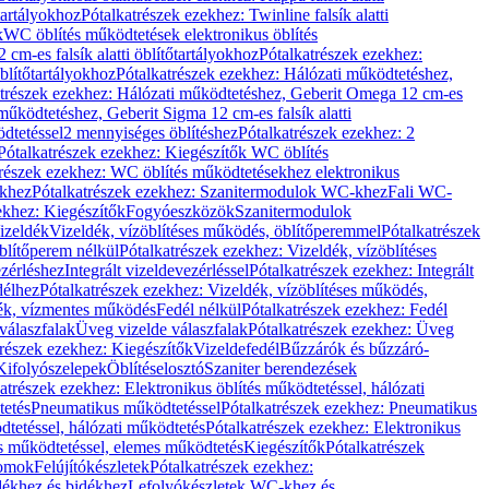
őtartályokhoz
Pótalkatrészek ezekhez: Twinline falsík alatti
k
WC öblítés működtetések elektronikus öblítés
cm-es falsík alatti öblítőtartályokhoz
Pótalkatrészek ezekhez:
blítőtartályokhoz
Pótalkatrészek ezekhez: Hálózati működtetéshez,
atrészek ezekhez: Hálózati működtetéshez, Geberit Omega 12 cm-es
űködtetéshez, Geberit Sigma 12 cm-es falsík alatti
dtetéssel
2 mennyiséges öblítéshez
Pótalkatrészek ezekhez: 2
Pótalkatrészek ezekhez: Kiegészítők WC öblítés
trészek ezekhez: WC öblítés működtetésekhez elektronikus
khez
Pótalkatrészek ezekhez: Szanitermodulok WC-khez
Fali WC-
ekhez: Kiegészítők
Fogyóeszközök
Szanitermodulok
izeldék
Vizeldék, vízöblítéses működés, öblítőperemmel
Pótalkatrészek
blítőperem nélkül
Pótalkatrészek ezekhez: Vizeldék, vízöblítéses
ezérléshez
Integrált vizeldevezérléssel
Pótalkatrészek ezekhez: Integrált
délhez
Pótalkatrészek ezekhez: Vizeldék, vízöblítéses működés,
dék, vízmentes működés
Fedél nélkül
Pótalkatrészek ezekhez: Fedél
válaszfalak
Üveg vizelde válaszfalak
Pótalkatrészek ezekhez: Üveg
trészek ezekhez: Kiegészítők
Vizeldefedél
Bűzzárók és bűzzáró-
Kifolyószelepek
Öblítéselosztó
Szaniter berendezések
atrészek ezekhez: Elektronikus öblítés működtetéssel, hálózati
tetés
Pneumatikus működtetéssel
Pótalkatrészek ezekhez: Pneumatikus
dtetéssel, hálózati működtetés
Pótalkatrészek ezekhez: Elektronikus
és működtetéssel, elemes működtetés
Kiegészítők
Pótalkatrészek
domok
Felújítókészletek
Pótalkatrészek ezekhez:
dékhez és bidékhez
Lefolyókészletek WC-khez és