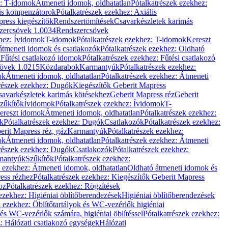
z: T-idomok
Átmeneti idomok, oldhatatlan
Pótalkatrészek ezekhez:
is kompenzátorok
Pótalkatrészek ezekhez: Axiális
ress kiegészítők
Rendszertömítések
Csavarkészletek karimás
zercsövek 1.0034
Rendszercsövek
khez: Ívidomok
T-idomok
Pótalkatrészek ezekhez: T-idomok
Kereszt
átmeneti idomok és csatlakozók
Pótalkatrészek ezekhez: Oldható
k
Fűtési csatlakozó idomok
Pótalkatrészek ezekhez: Fűtési csatlakozó
övek 1.0215
Közdarabok
Karmantyúk
Pótalkatrészek ezekhez:
ok
Átmeneti idomok, oldhatatlan
Pótalkatrészek ezekhez: Átmeneti
részek ezekhez: Dugók
Kiegészítők Geberit Mapress
savarkészletek karimás kötésekhez
Geberit Mapress réz
Geberit
Szűkítők
Ívidomok
Pótalkatrészek ezekhez: Ívidomok
T-
Kereszt idomok
Átmeneti idomok, oldhatatlan
Pótalkatrészek ezekhez:
k
Pótalkatrészek ezekhez: Dugók
Csatlakozók
Pótalkatrészek ezekhez:
erit Mapress réz, gáz
Karmantyúk
Pótalkatrészek ezekhez:
ok
Átmeneti idomok, oldhatatlan
Pótalkatrészek ezekhez: Átmeneti
részek ezekhez: Dugók
Csatlakozók
Pótalkatrészek ezekhez:
rmantyúk
Szűkítők
Pótalkatrészek ezekhez:
k ezekhez: Átmeneti idomok, oldhatatlan
Oldható átmeneti idomok és
ess rézhez
Pótalkatrészek ezekhez: Kiegészítők Geberit Mapress
oz
Pótalkatrészek ezekhez: Rögzítések
ezekhez: Higiéniai öblítőberendezések
Higiéniai öblítőberendezések
k ezekhez: Öblítőtartályok és WC-vezérlők higiéniai
 és WC-vezérlők számára, higiéniai öblítéssel
Pótalkatrészek ezekhez:
: Hálózati csatlakozó egységek
Hálózati