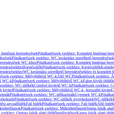
 higiéniai berendezések
Pótalkatrészek ezekhez: Komplett higiéniai be
dezések
Pótalkatrészek ezekhez: WC kerámiára szerelhető berendezések
 berendezések WC-khez
Pótalkatrészek ezekhez: Komplett higiéniai be
erendezésekhez
Kiegészítők
Pótalkatrészek ezekhez: Kiegészítők
Komplet
erendezésekhez
WC kerámiára szerelhető berendezésekhez és komplett h
részek ezekhez: Mélyöblítésű WC-k
Álló WC
Pótalkatrészek ezekhez: 
sű WC-k
Pótalkatrészek ezekhez: Mélyöblítésű WC-k
Falon kívüli öblítő
k ezekhez: WC-ülőkék
Comfort kivitelű WC-k
Pótalkatrészek ezekhez: C
 kivitel
Pótalkatrészek ezekhez: Mélyöblítésű WC-k, hosszabb kivitel
C
rimák
Pótalkatrészek ezekhez: WC-ülőkarimák
Gyermek WC-k
Pótalka
rekeknek
Pótalkatrészek ezekhez: WC-ülőkék gyerekeknek
WC-ülőkék
tési anyag
Bidék
Fali bidék
Pótalkatrészek ezekhez: Fali bidék
Álló bidé
ödtetőlapok
Pótalkatrészek ezekhez: Működtetőlapok
Sigma falsík alatt
 ezekhez: Omega falsík alatti öblítőtartályokhoz
Kappa falsík alatti öblí