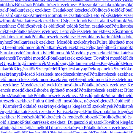
öntőkhöz
Bűzzárak
Pótalkatrészek ezekhez: Bűzzárak
Csatlakozókönyök
etek
Pótalkatrészek ezekhez: Csatlakozó készletek
Öblítőcső toldók
Pótal
 és zárókupakok
Átmeneti idomok és csatlakozók
Lefolyókészletek vize
szifonok
Pótalkatrészek ezekhez: Csigaszifonok
Falsík alatti szifonok
Pót
 ezekhez: Öblítőcsövek és öblítőcső toldók
Szifon csatlakozó
Pótalkatrés
idékhez
Pótalkatrészek ezekhez: Lefolyókészletek bidékhez
Csőszifonok
toldatos karimák
Pótalkatrészek ezekhez: Hegtoldatos karimák
Mosdóka
nyhez
Pótalkatrészek ezekhez: Mosdók szekrényhez
Pultra ültethető m
lig beépíthető mosdók
Pótalkatrészek ezekhez: Félig beépíthető mosdók
Sarokmosdó
Comfort kivitelű mosdók
Mosdók gyerekeknek
Pótalkatré
őmedencék
További mosdók
Pótalkatrészek ezekhez: További mosdók
Kiö
e
Gipszfelfogó medencék
Mosdókagylók tantermekhez
Kiegészítők
Mosdó
takarók
Kiegészítők
Szelepfedél
Rögzítési anyag
Dekorpanelek
Szerelőko
szekrénnyel
Mosdó készletek mosdószekrénnyel
Pótalkatrészek ezekhe
thető mosdó készletek mosdószekrénnyel
Beépíthető mosdó készletek m
ek ezekhez: Mosdószekrények
Kézmosókhoz
Pótalkatrészek ezekhez: 
edencés mosdókhoz
Bútorba építhető mosdó
Pótalkatrészek ezekhez: Bút
ókhoz
Mosdópultok
Pótalkatrészek ezekhez: Mosdópultok
Pultra ültethet
atrészek ezekhez: Pultra ültethető mosdóhoz, négyszögletes
Beépíthető
z: Kisméretű oldalsó szekrények
Magas kiegészítő szekrények
Pótalkatr
rények
Pótalkatrészek ezekhez: Faliszekrények
Fürdőszobabútor-kiegész
 ezekhez: Kiegészítők
Fiókbetétek és rendeződobozok
Törölközőtartó és 
oló aljzatok
Pótalkatrészek ezekhez: Dugaszoló aljzatok
További kiegés
al
Integrált világítás nélkül
Tükrös szekrények
Pótalkatrészek ezekhez: 
lágítás nélkül
Kiegészítők
Világítótestek
Fogantyúk
További kiegészítők
D