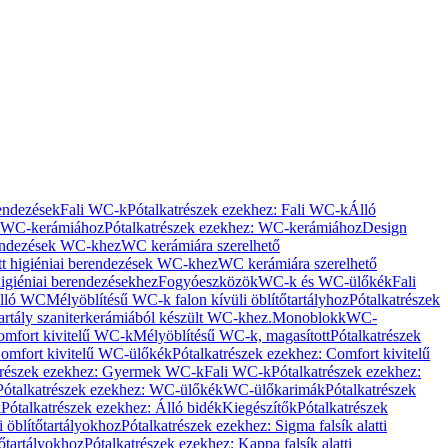
rendezések
Fali WC-k
Pótalkatrészek ezekhez: Fali WC-k
Álló
WC-kerámiához
Pótalkatrészek ezekhez: WC-kerámiához
Design
rendezések WC-khez
WC kerámiára szerelhető
t higiéniai berendezések WC-khez
WC kerámiára szerelhető
igiéniai berendezésekhez
Fogyóeszközök
WC-k és WC-ülőkék
Fali
Álló WC
Mélyöblítésű WC-k falon kívüli öblítőtartályhoz
Pótalkatrészek
tartály szaniterkerámiából készült WC-khez.
Monoblokk
WC-
omfort kivitelű WC-k
Mélyöblítésű WC-k, magasított
Pótalkatrészek
omfort kivitelű WC-ülőkék
Pótalkatrészek ezekhez: Comfort kivitelű
trészek ezekhez: Gyermek WC-k
Fali WC-k
Pótalkatrészek ezekhez:
Pótalkatrészek ezekhez: WC-ülőkék
WC-ülőkarimák
Pótalkatrészek
k
Pótalkatrészek ezekhez: Álló bidék
Kiegészítők
Pótalkatrészek
i öblítőtartályokhoz
Pótalkatrészek ezekhez: Sigma falsík alatti
tőtartályokhoz
Pótalkatrészek ezekhez: Kappa falsík alatti