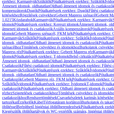
ezekhez: Karmantyúk
Szűkítők
Pótalkatrészek ezekhez: Szűkítők
Ívid
Átmeneti idomok, oldhatatlan
Oldható átmeneti idomok és csatlakozó
kompenzátorok
Dugók
Pótalkatrészek ezekhez: Dugók
Fűtési csatlako
kötésekhez
Rögzítések csövekhez
Geberit Mapress szénacél
Geberit Ma
1.0215
Közdarabok
Karmantyúk
Pótalkatrészek ezekhez: Karmantyúk
idomok
Pótalkatrészek ezekhez: Kereszt idomok
Átmeneti idomok, old
átmeneti idomok és csatlakozók
Axiális kompenzátorok
Pótalkatrésze
idomok
Geberit Mapress szénacél, FKM kék
Pótalkatrészek ezekhez:
Karmantyúk
Szűkítők
Pótalkatrészek ezekhez: Szűkítők
Ívidomok
Pótal
idomok, oldhatatlan
Oldható átmeneti idomok és csatlakozók
Pótalkatr
szénacélhoz
Tömítések csövekhez és idomokhoz
Burkolatok csövekhe
Mapress réz
Pótalkatrészek ezekhez: Geberit Mapress réz
Karmantyúk
idomok
Pótalkatrészek ezekhez: T-idomok
Belső cirkuláció
Pótalkatrés
Átmeneti idomok, oldhatatlan
Oldható átmeneti idomok és csatlakozó
Csatlakozók
Fűtési csatlakozó idomok
Pótalkatrészek ezekhez: Fűtési
Karmantyúk
Szűkítők
Pótalkatrészek ezekhez: Szűkítők
Ívidomok
Pótal
idomok, oldhatatlan
Oldható átmeneti idomok és csatlakozók
Pótalkatr
Csatlakozók
Geberit Mapress réz, FKM kék
Pótalkatrészek ezekhez: 
Szűkítők
Ívidomok
Pótalkatrészek ezekhez: Ívidomok
T-idomok
Pótalk
csatlakozók
Pótalkatrészek ezekhez: Oldható átmeneti idomok és csat
rézhez
Szigetelések csatlakozókhoz
Tömítések csövekhez és idomokh
csatlakozókhoz
Rendszertömítések
Csavarkészletek karimás kötésekhe
tartozékai
Érzékelők
Kábel
Térfogatáram korlátozó
Burkolatok és takar
öblítéssel
Beépíthető higiéniai öblítőberendezések
Pótalkatrészek ezekh
Kiegészítők öblítőtartályok és WC-vezérlők számára, higiéniai öblítés