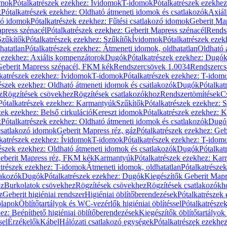
omok
Pótalkatrészek ezekhez: Ívidomok
T-idomok
Pótalkatrészek ezekhe
k
Pótalkatrészek ezekhez: Oldható átmeneti idomok és csatlakozók
Axiál
zó idomok
Pótalkatrészek ezekhez: Fűtési csatlakozó idomok
Geberit Map
press szénacél
Pótalkatrészek ezekhez: Geberit Mapress szénacél
Rends
Szűkítők
Pótalkatrészek ezekhez: Szűkítők
Ívidomok
Pótalkatrészek eze
hatatlan
Pótalkatrészek ezekhez: Átmeneti idomok, oldhatatlan
Oldható 
k ezekhez: Axiális kompenzátorok
Dugók
Pótalkatrészek ezekhez: Dugó
 Geberit Mapress szénacél, FKM kék
Rendszercsövek 1.0034
Rendszercs
katrészek ezekhez: Ívidomok
T-idomok
Pótalkatrészek ezekhez: T-idom
észek ezekhez: Oldható átmeneti idomok és csatlakozók
Dugók
Pótalkat
z
Rögzítések csövekhez
Rögzítések csatlakozókhoz
Rendszertömítések
C
Pótalkatrészek ezekhez: Karmantyúk
Szűkítők
Pótalkatrészek ezekhez: 
zek ezekhez: Belső cirkuláció
Kereszt idomok
Pótalkatrészek ezekhez: 
k
Pótalkatrészek ezekhez: Oldható átmeneti idomok és csatlakozók
Dugó
 csatlakozó idomok
Geberit Mapress réz, gáz
Pótalkatrészek ezekhez: Geb
katrészek ezekhez: Ívidomok
T-idomok
Pótalkatrészek ezekhez: T-idom
észek ezekhez: Oldható átmeneti idomok és csatlakozók
Dugók
Pótalkat
Geberit Mapress réz, FKM kék
Karmantyúk
Pótalkatrészek ezekhez: Ka
atrészek ezekhez: T-idomok
Átmeneti idomok, oldhatatlan
Pótalkatrésze
lakozók
Dugók
Pótalkatrészek ezekhez: Dugók
Kiegészítők Geberit Mapr
oz
Burkolatok csövekhez
Rögzítések csövekhez
Rögzítések csatlakozókh
z
Geberit higiéniai rendszer
Higiéniai öblítőberendezések
Pótalkatrészek 
ólapok
Öblítőtartályok és WC-vezérlők higiéniai öblítéssel
Pótalkatrésze
ez: Beépíthető higiéniai öblítőberendezések
Kiegészítők öblítőtartályok
sel
Érzékelők
Kábel
Hálózati csatlakozó egységek
Pótalkatrészek ezekhez