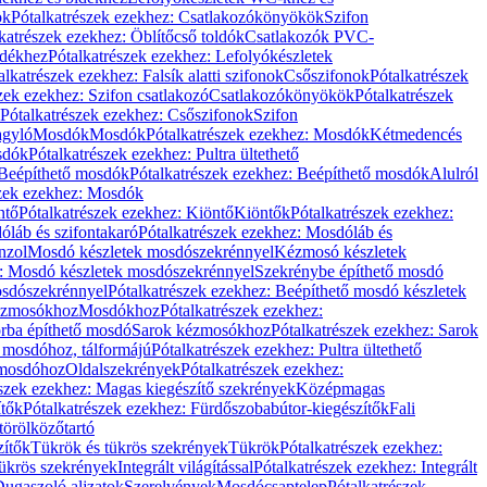
ök
Pótalkatrészek ezekhez: Csatlakozókönyökök
Szifon
katrészek ezekhez: Öblítőcső toldók
Csatlakozók PVC-
ldékhez
Pótalkatrészek ezekhez: Lefolyókészletek
alkatrészek ezekhez: Falsík alatti szifonok
Csőszifonok
Pótalkatrészek
zek ezekhez: Szifon csatlakozó
Csatlakozókönyökök
Pótalkatrészek
Pótalkatrészek ezekhez: Csőszifonok
Szifon
gyló
Mosdók
Mosdók
Pótalkatrészek ezekhez: Mosdók
Kétmedencés
osdók
Pótalkatrészek ezekhez: Pultra ültethető
Beépíthető mosdók
Pótalkatrészek ezekhez: Beépíthető mosdók
Alulról
szek ezekhez: Mosdók
ntő
Pótalkatrészek ezekhez: Kiöntő
Kiöntők
Pótalkatrészek ezekhez:
láb és szifontakaró
Pótalkatrészek ezekhez: Mosdóláb és
nzol
Mosdó készletek mosdószekrénnyel
Kézmosó készletek
z: Mosdó készletek mosdószekrénnyel
Szekrénybe építhető mosdó
osdószekrénnyel
Pótalkatrészek ezekhez: Beépíthető mosdó készletek
Kézmosókhoz
Mosdókhoz
Pótalkatrészek ezekhez:
orba építhető mosdó
Sarok kézmosókhoz
Pótalkatrészek ezekhez: Sarok
ő mosdóhoz, tálformájú
Pótalkatrészek ezekhez: Pultra ültethető
 mosdóhoz
Oldalszekrények
Pótalkatrészek ezekhez:
észek ezekhez: Magas kiegészítő szekrények
Középmagas
ítők
Pótalkatrészek ezekhez: Fürdőszobabútor-kiegészítők
Fali
törölközőtartó
zítők
Tükrök és tükrös szekrények
Tükrök
Pótalkatrészek ezekhez:
Tükrös szekrények
Integrált világítással
Pótalkatrészek ezekhez: Integrált
ugaszoló aljzatok
Szerelvények
Mosdócsaptelep
Pótalkatrészek