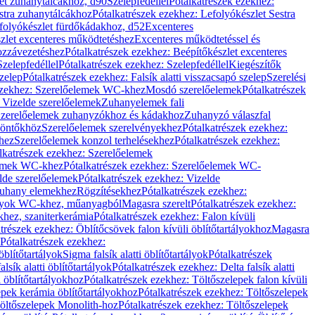
let zuhanytálcákhoz, d90
Szelepfedéllel
Pótalkatrészek ezekhez:
stra zuhanytálcákhoz
Pótalkatrészek ezekhez: Lefolyókészlet Sestra
efolyókészlet fürdőkádakhoz, d52
Excenteres
szlet excenteres működtetéshez
Excenteres működtetéssel és
ozzávezetéshez
Pótalkatrészek ezekhez: Beépítőkészlet excenteres
Szelepfedéllel
Pótalkatrészek ezekhez: Szelepfedéllel
Kiegészítők
szelep
Pótalkatrészek ezekhez: Falsík alatti visszacsapó szelep
Szerelési
ezekhez: Szerelőelemek WC-khez
Mosdó szerelőelemek
Pótalkatrészek
 Vizelde szerelőelemek
Zuhanyelemek fali
 Szerelőelemek zuhanyzókhoz és kádakhoz
Zuhanyzó válaszfal
iöntőkhöz
Szerelőelemek szerelvényekhez
Pótalkatrészek ezekhez:
hez
Szerelőelemek konzol terhelésekhez
Pótalkatrészek ezekhez:
lkatrészek ezekhez: Szerelőelemek
lemek WC-khez
Pótalkatrészek ezekhez: Szerelőelemek WC-
lde szerelőelemek
Pótalkatrészek ezekhez: Vizelde
uhany elemekhez
Rögzítésekhez
Pótalkatrészek ezekhez:
rtályok WC-khez, műanyagból
Magasra szerelt
Pótalkatrészek ezekhez:
khez, szaniterkerámia
Pótalkatrészek ezekhez: Falon kívüli
trészek ezekhez: Öblítőcsövek falon kívüli öblítőtartályokhoz
Magasra
Pótalkatrészek ezekhez:
 öblítőtartályok
Sigma falsík alatti öblítőtartályok
Pótalkatrészek
alsík alatti öblítőtartályok
Pótalkatrészek ezekhez: Delta falsík alatti
 öblítőtartályokhoz
Pótalkatrészek ezekhez: Töltőszelepek falon kívüli
epek kerámia öblítőtartályokhoz
Pótalkatrészek ezekhez: Töltőszelepek
öltőszelepek Monolith-hoz
Pótalkatrészek ezekhez: Töltőszelepek