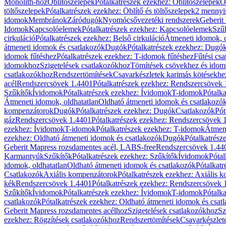
Monolith-hoz
Öblítőszelepek
Pótalkatrészek ezekhez: Öblítőszelepek
Ö
töltőszelepek
Pótalkatrészek ezekhez: Öblítő és töltőszelepek
2 mennyis
idomok
Membránok
Záródugók
Nyomócsővezetéki rendszerek
Geberit
Idomok
Kapcsolóelemek
Pótalkatrészek ezekhez: Kapcsolóelemek
Szű
cirkuláció
Pótalkatrészek ezekhez: Belső cirkuláció
Átmeneti idomok, o
átmeneti idomok és csatlakozók
Dugók
Pótalkatrészek ezekhez: Dugó
idomok fűtéshez
Pótalkatrészek ezekhez: T-idomok fűtéshez
Fűtési cs
idomokhoz
Szigetelések csatlakozókhoz
Tömítések csövekhez és ido
csatlakozókhoz
Rendszertömítések
Csavarkészletek karimás kötésekhe
acél
Rendszercsövek 1.4401
Pótalkatrészek ezekhez: Rendszercsövek
Szűkítők
Ívidomok
Pótalkatrészek ezekhez: Ívidomok
T-idomok
Pótalk
Átmeneti idomok, oldhatatlan
Oldható átmeneti idomok és csatlakozó
kompenzátorok
Dugók
Pótalkatrészek ezekhez: Dugók
Csatlakozók
Pót
gáz
Rendszercsövek 1.4401
Pótalkatrészek ezekhez: Rendszercsövek 
ezekhez: Ívidomok
T-idomok
Pótalkatrészek ezekhez: T-idomok
Átmene
ezekhez: Oldható átmeneti idomok és csatlakozók
Dugók
Pótalkatrész
Geberit Mapress rozsdamentes acél, LABS-free
Rendszercsövek 1.44
Karmantyúk
Szűkítők
Pótalkatrészek ezekhez: Szűkítők
Ívidomok
Pótal
idomok, oldhatatlan
Oldható átmeneti idomok és csatlakozók
Pótalkatr
Csatlakozók
Axiális kompenzátorok
Pótalkatrészek ezekhez: Axiális 
kék
Rendszercsövek 1.4401
Pótalkatrészek ezekhez: Rendszercsövek 
Szűkítők
Ívidomok
Pótalkatrészek ezekhez: Ívidomok
T-idomok
Pótalk
csatlakozók
Pótalkatrészek ezekhez: Oldható átmeneti idomok és csat
Geberit Mapress rozsdamentes acélhoz
Szigetelések csatlakozókhoz
Sz
ezekhez: Rögzítések csatlakozókhoz
Rendszertömítések
Csavarkészlet