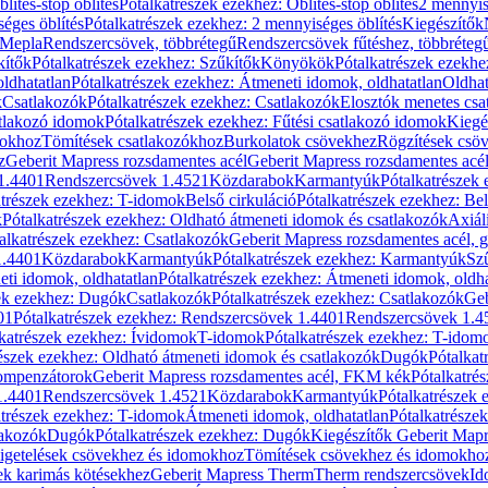
blítés-stop öblítés
Pótalkatrészek ezekhez: Öblítés-stop öblítés
2 mennyis
éges öblítés
Pótalkatrészek ezekhez: 2 mennyiséges öblítés
Kiegészítők
 Mepla
Rendszercsövek, többrétegű
Rendszercsövek fűtéshez, többréteg
kítők
Pótalkatrészek ezekhez: Szűkítők
Könyökök
Pótalkatrészek ezekh
ldhatatlan
Pótalkatrészek ezekhez: Átmeneti idomok, oldhatatlan
Oldhat
k
Csatlakozók
Pótalkatrészek ezekhez: Csatlakozók
Elosztók menetes csa
atlakozó idomok
Pótalkatrészek ezekhez: Fűtési csatlakozó idomok
Kiegé
mokhoz
Tömítések csatlakozókhoz
Burkolatok csövekhez
Rögzítések csö
z
Geberit Mapress rozsdamentes acél
Geberit Mapress rozsdamentes acé
 1.4401
Rendszercsövek 1.4521
Közdarabok
Karmantyúk
Pótalkatrészek
atrészek ezekhez: T-idomok
Belső cirkuláció
Pótalkatrészek ezekhez: Bel
k
Pótalkatrészek ezekhez: Oldható átmeneti idomok és csatlakozók
Axiál
alkatrészek ezekhez: Csatlakozók
Geberit Mapress rozsdamentes acél, 
1.4401
Közdarabok
Karmantyúk
Pótalkatrészek ezekhez: Karmantyúk
Sz
ti idomok, oldhatatlan
Pótalkatrészek ezekhez: Átmeneti idomok, oldha
ek ezekhez: Dugók
Csatlakozók
Pótalkatrészek ezekhez: Csatlakozók
Geb
01
Pótalkatrészek ezekhez: Rendszercsövek 1.4401
Rendszercsövek 1.4
katrészek ezekhez: Ívidomok
T-idomok
Pótalkatrészek ezekhez: T-idom
észek ezekhez: Oldható átmeneti idomok és csatlakozók
Dugók
Pótalkat
kompenzátorok
Geberit Mapress rozsdamentes acél, FKM kék
Pótalkatré
1.4401
Rendszercsövek 1.4521
Közdarabok
Karmantyúk
Pótalkatrészek
atrészek ezekhez: T-idomok
Átmeneti idomok, oldhatatlan
Pótalkatrésze
lakozók
Dugók
Pótalkatrészek ezekhez: Dugók
Kiegészítők Geberit Mapr
igetelések csövekhez és idomokhoz
Tömítések csövekhez és idomokho
ek karimás kötésekhez
Geberit Mapress Therm
Therm rendszercsövek
Id