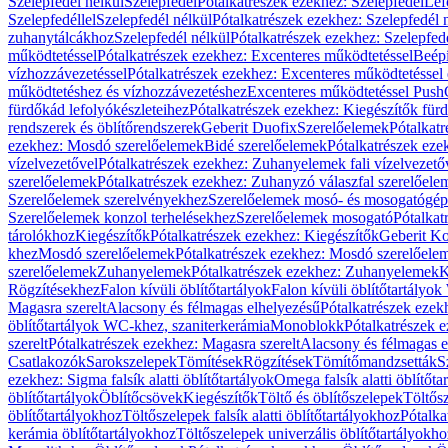
Szelepfedél nélkül
Szelepfedél
Pótalkatrészek ezekhez: Szelepfedél
Lef
Szelepfedéllel
Szelepfedél nélkül
Pótalkatrészek ezekhez: Szelepfedél 
zuhanytálcákhoz
Szelepfedél nélkül
Pótalkatrészek ezekhez: Szelepfed
működtetéssel
Pótalkatrészek ezekhez: Excenteres működtetéssel
Beépí
vízhozzávezetéssel
Pótalkatrészek ezekhez: Excenteres működtetéssel 
működtetéshez és vízhozzávezetéshez
Excenteres működtetéssel Push
fürdőkád lefolyókészleteihez
Pótalkatrészek ezekhez: Kiegészítők fürd
rendszerek és öblítőrendszerek
Geberit Duofix
Szerelőelemek
Pótalkat
ezekhez: Mosdó szerelőelemek
Bidé szerelőelemek
Pótalkatrészek eze
vízelvezetővel
Pótalkatrészek ezekhez: Zuhanyelemek fali vízelvezető
szerelőelemek
Pótalkatrészek ezekhez: Zuhanyzó válaszfal szerelőele
Szerelőelemek szerelvényekhez
Szerelőelemek mosó- és mosogatógé
Szerelőelemek konzol terhelésekhez
Szerelőelemek mosogató
Pótalkat
tárolókhoz
Kiegészítők
Pótalkatrészek ezekhez: Kiegészítők
Geberit K
khez
Mosdó szerelőelemek
Pótalkatrészek ezekhez: Mosdó szerelőele
szerelőelemek
Zuhanyelemek
Pótalkatrészek ezekhez: Zuhanyelemek
K
Rögzítésekhez
Falon kívüli öblítőtartályok
Falon kívüli öblítőtartály
Magasra szerelt
Alacsony és félmagas elhelyezésű
Pótalkatrészek ezek
öblítőtartályok WC-khez, szaniterkerámia
Monoblokk
Pótalkatrészek 
szerelt
Pótalkatrészek ezekhez: Magasra szerelt
Alacsony és félmagas e
Csatlakozók
Sarokszelepek
Tömítések
Rögzítések
Tömítőmandzsetták
S
ezekhez: Sigma falsík alatti öblítőtartályok
Omega falsík alatti öblítőta
öblítőtartályok
Öblítőcsövek
Kiegészítők
Töltő és öblítőszelepek
Töltős
öblítőtartályokhoz
Töltőszelepek falsík alatti öblítőtartályokhoz
Pótalka
kerámia öblítőtartályokhoz
Töltőszelepek univerzális öblítőtartályokho