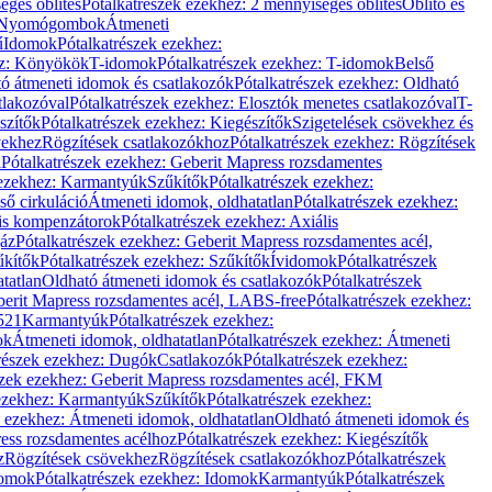
éges öblítés
Pótalkatrészek ezekhez: 2 mennyiséges öblítés
Öblítő és
Nyomógombok
Átmeneti
ű
Idomok
Pótalkatrészek ezekhez:
ez: Könyökök
T-idomok
Pótalkatrészek ezekhez: T-idomok
Belső
ó átmeneti idomok és csatlakozók
Pótalkatrészek ezekhez: Oldható
tlakozóval
Pótalkatrészek ezekhez: Elosztók menetes csatlakozóval
T-
szítők
Pótalkatrészek ezekhez: Kiegészítők
Szigetelések csövekhez és
vekhez
Rögzítések csatlakozókhoz
Pótalkatrészek ezekhez: Rögzítések
l
Pótalkatrészek ezekhez: Geberit Mapress rozsdamentes
 ezekhez: Karmantyúk
Szűkítők
Pótalkatrészek ezekhez:
ső cirkuláció
Átmeneti idomok, oldhatatlan
Pótalkatrészek ezekhez:
is kompenzátorok
Pótalkatrészek ezekhez: Axiális
gáz
Pótalkatrészek ezekhez: Geberit Mapress rozsdamentes acél,
űkítők
Pótalkatrészek ezekhez: Szűkítők
Ívidomok
Pótalkatrészek
tatlan
Oldható átmeneti idomok és csatlakozók
Pótalkatrészek
erit Mapress rozsdamentes acél, LABS-free
Pótalkatrészek ezekhez:
521
Karmantyúk
Pótalkatrészek ezekhez:
ok
Átmeneti idomok, oldhatatlan
Pótalkatrészek ezekhez: Átmeneti
részek ezekhez: Dugók
Csatlakozók
Pótalkatrészek ezekhez:
szek ezekhez: Geberit Mapress rozsdamentes acél, FKM
 ezekhez: Karmantyúk
Szűkítők
Pótalkatrészek ezekhez:
k ezekhez: Átmeneti idomok, oldhatatlan
Oldható átmeneti idomok és
ess rozsdamentes acélhoz
Pótalkatrészek ezekhez: Kiegészítők
z
Rögzítések csövekhez
Rögzítések csatlakozókhoz
Pótalkatrészek
omok
Pótalkatrészek ezekhez: Idomok
Karmantyúk
Pótalkatrészek