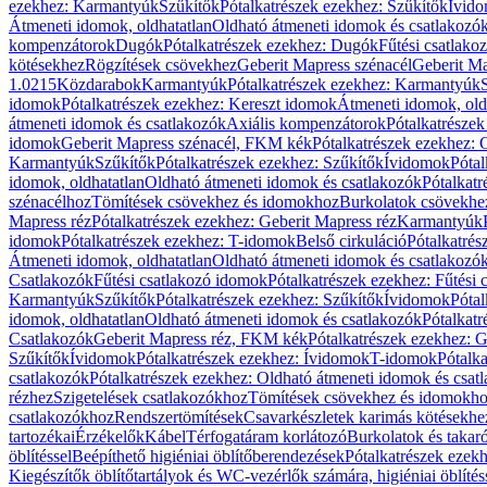
ezekhez: Karmantyúk
Szűkítők
Pótalkatrészek ezekhez: Szűkítők
Ívid
Átmeneti idomok, oldhatatlan
Oldható átmeneti idomok és csatlakozó
kompenzátorok
Dugók
Pótalkatrészek ezekhez: Dugók
Fűtési csatlako
kötésekhez
Rögzítések csövekhez
Geberit Mapress szénacél
Geberit Ma
1.0215
Közdarabok
Karmantyúk
Pótalkatrészek ezekhez: Karmantyúk
idomok
Pótalkatrészek ezekhez: Kereszt idomok
Átmeneti idomok, old
átmeneti idomok és csatlakozók
Axiális kompenzátorok
Pótalkatrésze
idomok
Geberit Mapress szénacél, FKM kék
Pótalkatrészek ezekhez:
Karmantyúk
Szűkítők
Pótalkatrészek ezekhez: Szűkítők
Ívidomok
Pótal
idomok, oldhatatlan
Oldható átmeneti idomok és csatlakozók
Pótalkatr
szénacélhoz
Tömítések csövekhez és idomokhoz
Burkolatok csövekhe
Mapress réz
Pótalkatrészek ezekhez: Geberit Mapress réz
Karmantyúk
idomok
Pótalkatrészek ezekhez: T-idomok
Belső cirkuláció
Pótalkatrés
Átmeneti idomok, oldhatatlan
Oldható átmeneti idomok és csatlakozó
Csatlakozók
Fűtési csatlakozó idomok
Pótalkatrészek ezekhez: Fűtési
Karmantyúk
Szűkítők
Pótalkatrészek ezekhez: Szűkítők
Ívidomok
Pótal
idomok, oldhatatlan
Oldható átmeneti idomok és csatlakozók
Pótalkatr
Csatlakozók
Geberit Mapress réz, FKM kék
Pótalkatrészek ezekhez: 
Szűkítők
Ívidomok
Pótalkatrészek ezekhez: Ívidomok
T-idomok
Pótalk
csatlakozók
Pótalkatrészek ezekhez: Oldható átmeneti idomok és csat
rézhez
Szigetelések csatlakozókhoz
Tömítések csövekhez és idomokh
csatlakozókhoz
Rendszertömítések
Csavarkészletek karimás kötésekhe
tartozékai
Érzékelők
Kábel
Térfogatáram korlátozó
Burkolatok és takar
öblítéssel
Beépíthető higiéniai öblítőberendezések
Pótalkatrészek ezekh
Kiegészítők öblítőtartályok és WC-vezérlők számára, higiéniai öblítés