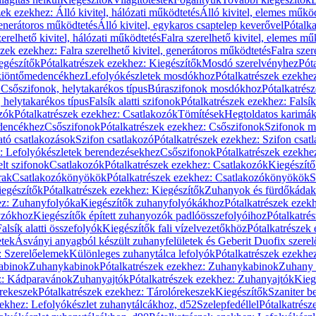
zek ezekhez: Álló kivitel, hálózati működtetés
Álló kivitel, elemes műkö
generátoros működtetés
Álló kivitel, egykaros csaptelep keverővel
Pótalka
erelhető kivitel, hálózati működtetés
Falra szerelhető kivitel, elemes mű
szek ezekhez: Falra szerelhető kivitel, generátoros működtetés
Falra szer
egészítők
Pótalkatrészek ezekhez: Kiegészítők
Mosdó szerelvényhez
Pót
 kiöntőmedencékhez
Lefolyókészletek mosdókhoz
Pótalkatrészek ezekhe
 Csőszifonok, helytakarékos típus
Búraszifonok mosdókhoz
Pótalkatrés
helytakarékos típus
Falsík alatti szifonok
Pótalkatrészek ezekhez: Falsík 
zók
Pótalkatrészek ezekhez: Csatlakozók
Tömítések
Hegtoldatos karimá
edencékhez
Csőszifonok
Pótalkatrészek ezekhez: Csőszifonok
Szifonok m
tó csatlakozások
Szifon csatlakozó
Pótalkatrészek ezekhez: Szifon csat
z: Lefolyókészletek berendezésekhez
Csőszifonok
Pótalkatrészek ezekhe
elt szifonok
Csatlakozók
Pótalkatrészek ezekhez: Csatlakozók
Kiegészít
rak
Csatlakozókönyökök
Pótalkatrészek ezekhez: Csatlakozókönyökök
S
egészítők
Pótalkatrészek ezekhez: Kiegészítők
Zuhanyok és fürdőkádak
ez: Zuhanyfolyóka
Kiegészítők zuhanyfolyókákhoz
Pótalkatrészek ezek
nyzókhoz
Kiegészítők épített zuhanyozók padlóösszefolyóihoz
Pótalkatré
alsík alatti összefolyók
Kiegészítők fali vízelvezetőkhöz
Pótalkatrészek 
etek
Ásványi anyagból készült zuhanyfelületek és Geberit Duofix szere
: Szerelőelemek
Különleges zuhanytálca lefolyók
Pótalkatrészek ezekhe
abinok
Zuhanykabinok
Pótalkatrészek ezekhez: Zuhanykabinok
Zuhany 
ez: Kádparavánok
Zuhanyajtók
Pótalkatrészek ezekhez: Zuhanyajtók
Kieg
rekeszek
Pótalkatrészek ezekhez: Tárolórekeszek
Kiegészítők
Szaniter b
zekhez: Lefolyókészlet zuhanytálcákhoz, d52
Szelepfedéllel
Pótalkatrész