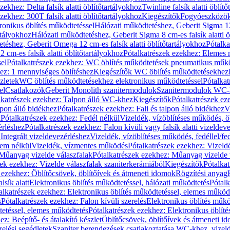
zekhez: Delta falsík alatti öblítőtartályokhoz
Twinline falsík alatti öblít
zekhez: 300T falsík alatti öblítőtartályokhoz
Kiegészítők
Fogyóeszközö
ronikus öblítés működtetéssel
Hálózati működtetéshez, Geberit Sigma 12 
rtályokhoz
Hálózati működtetéshez, Geberit Sigma 8 cm-es falsík alatti ö
téshez, Geberit Omega 12 cm-es falsík alatti öblítőtartályokhoz
Pótalk
cm-es falsík alatti öblítőtartályokhoz
Pótalkatrészek ezekhez: Elemes m
el
Pótalkatrészek ezekhez: WC öblítés működtetések pneumatikus műkö
ez: 1 mennyiséges öblítéshez
Kiegészítők WC öblítés működtetésekhez
zletek
WC öblítés működtetésekhez elektronikus működtetéssel
Pótalka
el
Csatlakozók
Geberit Monolith szanitermodulok
Szanitermodulok WC-
lkatrészek ezekhez: Talpon álló WC-khez
Kiegészítők
Pótalkatrészek ez
alpon álló bidékhez
Pótalkatrészek ezekhez: Fali és talpon álló bidékhez
V
l
Pótalkatrészek ezekhez: Fedél nélkül
Vizeldék, vízöblítéses működés, ö
érléshez
Pótalkatrészek ezekhez: Falon kívüli vagy falsík alatti vizeldev
Integrált vizeldevezérléshez
Vizeldék, vízöblítéses működés, fedéllel/fe
rem nélkül
Vizeldék, vízmentes működés
Pótalkatrészek ezekhez: Vizel
Műanyag vizelde válaszfalak
Pótalkatrészek ezekhez: Műanyag vizelde 
zek ezekhez: Vizelde válaszfalak szaniterkerámiából
Kiegészítők
Pótalka
 ezekhez: Öblítőcsövek, öblítőívek és átmeneti idomok
Rögzítési anyag
lsík alatt
Elektronikus öblítés működtetéssel, hálózati működtetés
Pótalk
alkatrészek ezekhez: Elektronikus öblítés működtetéssel, elemes működ
s
Pótalkatrészek ezekhez: Falon kívüli szerelés
Elektronikus öblítés műkö
tetéssel, elemes működtetés
Pótalkatrészek ezekhez: Elektronikus öblít
z: Beépítő- és átalakító készlet
Öblítőcsövek, öblítőívek és átmeneti i
elési segédletek
Szaniter berendezések csatlakoztatása WC-khez, vizel