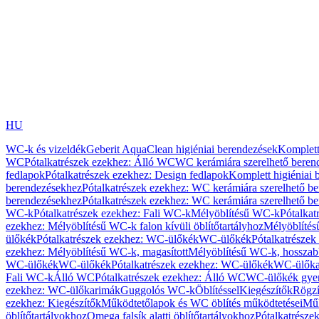
HU
WC-k és vizeldék
Geberit AquaClean higiéniai berendezések
Komplett
WC
Pótalkatrészek ezekhez: Álló WC
WC kerámiára szerelhető beren
fedlapok
Pótalkatrészek ezekhez: Design fedlapok
Komplett higiéniai
berendezésekhez
Pótalkatrészek ezekhez: WC kerámiára szerelhető b
berendezésekhez
Pótalkatrészek ezekhez: WC kerámiára szerelhető b
WC-k
Pótalkatrészek ezekhez: Fali WC-k
Mélyöblítésű WC-k
Pótalkat
ezekhez: Mélyöblítésű WC-k falon kívüli öblítőtartályhoz
Mélyöblíté
ülőkék
Pótalkatrészek ezekhez: WC-ülőkék
WC-ülőkék
Pótalkatrésze
ezekhez: Mélyöblítésű WC-k, magasított
Mélyöblítésű WC-k, hosszabb
WC-ülőkék
WC-ülőkék
Pótalkatrészek ezekhez: WC-ülőkék
WC-ülőka
Fali WC-k
Álló WC
Pótalkatrészek ezekhez: Álló WC
WC-ülőkék gye
ezekhez: WC-ülőkarimák
Guggolós WC-k
Öblítéssel
Kiegészítők
Rögzí
ezekhez: Kiegészítők
Működtetőlapok és WC öblítés működtetései
Műk
öblítőtartályokhoz
Omega falsík alatti öblítőtartályokhoz
Pótalkatrészek