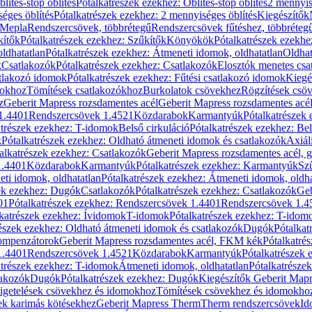
blítés-stop öblítés
Pótalkatrészek ezekhez: Öblítés-stop öblítés
2 mennyis
éges öblítés
Pótalkatrészek ezekhez: 2 mennyiséges öblítés
Kiegészítők
 Mepla
Rendszercsövek, többrétegű
Rendszercsövek fűtéshez, többréteg
kítők
Pótalkatrészek ezekhez: Szűkítők
Könyökök
Pótalkatrészek ezekh
ldhatatlan
Pótalkatrészek ezekhez: Átmeneti idomok, oldhatatlan
Oldhat
k
Csatlakozók
Pótalkatrészek ezekhez: Csatlakozók
Elosztók menetes csa
atlakozó idomok
Pótalkatrészek ezekhez: Fűtési csatlakozó idomok
Kiegé
mokhoz
Tömítések csatlakozókhoz
Burkolatok csövekhez
Rögzítések csö
z
Geberit Mapress rozsdamentes acél
Geberit Mapress rozsdamentes acé
 1.4401
Rendszercsövek 1.4521
Közdarabok
Karmantyúk
Pótalkatrészek
atrészek ezekhez: T-idomok
Belső cirkuláció
Pótalkatrészek ezekhez: Bel
k
Pótalkatrészek ezekhez: Oldható átmeneti idomok és csatlakozók
Axiál
alkatrészek ezekhez: Csatlakozók
Geberit Mapress rozsdamentes acél, 
1.4401
Közdarabok
Karmantyúk
Pótalkatrészek ezekhez: Karmantyúk
Sz
ti idomok, oldhatatlan
Pótalkatrészek ezekhez: Átmeneti idomok, oldha
ek ezekhez: Dugók
Csatlakozók
Pótalkatrészek ezekhez: Csatlakozók
Geb
01
Pótalkatrészek ezekhez: Rendszercsövek 1.4401
Rendszercsövek 1.4
katrészek ezekhez: Ívidomok
T-idomok
Pótalkatrészek ezekhez: T-idom
észek ezekhez: Oldható átmeneti idomok és csatlakozók
Dugók
Pótalkat
kompenzátorok
Geberit Mapress rozsdamentes acél, FKM kék
Pótalkatré
1.4401
Rendszercsövek 1.4521
Közdarabok
Karmantyúk
Pótalkatrészek
atrészek ezekhez: T-idomok
Átmeneti idomok, oldhatatlan
Pótalkatrésze
lakozók
Dugók
Pótalkatrészek ezekhez: Dugók
Kiegészítők Geberit Mapr
igetelések csövekhez és idomokhoz
Tömítések csövekhez és idomokho
ek karimás kötésekhez
Geberit Mapress Therm
Therm rendszercsövek
Id