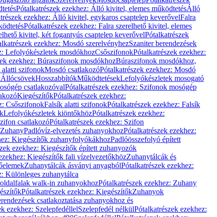
dtetés
Pótalkatrészek ezekhez: Álló kivitel, elemes működtetés
Álló
trészek ezekhez: Álló kivitel, egykaros csaptelep keverővel
Falra
ködtetés
Pótalkatrészek ezekhez: Falra szerelhető kivitel, elemes
elhető kivitel, két fogantyús csaptelep keverővel
Pótalkatrészek
alkatrészek ezekhez: Mosdó szerelvényhez
Szaniter berendezések
z: Lefolyókészletek mosdókhoz
Csőszifonok
Pótalkatrészek ezekhez:
zek ezekhez: Búraszifonok mosdókhoz
Búraszifonok mosdókhoz,
alatti szifonok
Mosdó csatlakozó
Pótalkatrészek ezekhez: Mosdó
k
Állócsövek
Hosszabbítók
Működtetések
Lefolyókészletek mosogató
osógép csatlakozóval
Pótalkatrészek ezekhez: Szifonok mosógép
lakozó
Kiegészítők
Pótalkatrészek ezekhez:
z: Csőszifonok
Falsík alatti szifonok
Pótalkatrészek ezekhez: Falsík
ők
Lefolyókészletek kiöntőkhöz
Pótalkatrészek ezekhez:
zifon csatlakozó
Pótalkatrészek ezekhez: Szifon
Zuhany
Padlóvíz-elvezetés zuhanyokhoz
Pótalkatrészek ezekhez:
hez: Kiegészítők zuhanyfolyókákhoz
Padlóösszefolyó épített
szek ezekhez: Kiegészítők épített zuhanyozók
ezekhez: Kiegészítők fali vízelvezetőkhöz
Zuhanytálcák és
lőelemek
Zuhanytálcák ásványi anyagból
Pótalkatrészek ezekhez:
z: Különleges zuhanytálca
oldalfalak walk-in zuhanyokhoz
Pótalkatrészek ezekhez: Zuhany
észítők
Pótalkatrészek ezekhez: Kiegészítők
Zuhanyok
erendezések csatlakoztatása zuhanyokhoz és
ek ezekhez: Szelepfedéllel
Szelepfedél nélkül
Pótalkatrészek ezekhez: