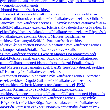
éges öblítés
Pótalkatrészek ezekhez: 2 mennyiséges öblítés
Öblítő és
Nyomógombok
Átmeneti
ű
Idomok
Pótalkatrészek ezekhez:
ez: Könyökök
T-idomok
Pótalkatrészek ezekhez: T-idomok
Belső
ó átmeneti idomok és csatlakozók
Pótalkatrészek ezekhez: Oldható
tlakozóval
Pótalkatrészek ezekhez: Elosztók menetes csatlakozóval
T-
szítők
Pótalkatrészek ezekhez: Kiegészítők
Szigetelések csövekhez és
vekhez
Rögzítések csatlakozókhoz
Pótalkatrészek ezekhez: Rögzítések
l
Pótalkatrészek ezekhez: Geberit Mapress rozsdamentes
 ezekhez: Karmantyúk
Szűkítők
Pótalkatrészek ezekhez:
ső cirkuláció
Átmeneti idomok, oldhatatlan
Pótalkatrészek ezekhez:
is kompenzátorok
Pótalkatrészek ezekhez: Axiális
gáz
Pótalkatrészek ezekhez: Geberit Mapress rozsdamentes acél,
űkítők
Pótalkatrészek ezekhez: Szűkítők
Ívidomok
Pótalkatrészek
tatlan
Oldható átmeneti idomok és csatlakozók
Pótalkatrészek
erit Mapress rozsdamentes acél, LABS-free
Pótalkatrészek ezekhez:
521
Karmantyúk
Pótalkatrészek ezekhez:
ok
Átmeneti idomok, oldhatatlan
Pótalkatrészek ezekhez: Átmeneti
részek ezekhez: Dugók
Csatlakozók
Pótalkatrészek ezekhez:
szek ezekhez: Geberit Mapress rozsdamentes acél, FKM
 ezekhez: Karmantyúk
Szűkítők
Pótalkatrészek ezekhez:
k ezekhez: Átmeneti idomok, oldhatatlan
Oldható átmeneti idomok és
ess rozsdamentes acélhoz
Pótalkatrészek ezekhez: Kiegészítők
z
Rögzítések csövekhez
Rögzítések csatlakozókhoz
Pótalkatrészek
omok
Pótalkatrészek ezekhez: Idomok
Karmantyúk
Pótalkatrészek