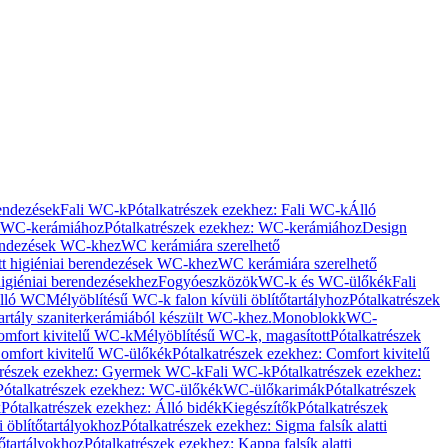
rendezések
Fali WC-k
Pótalkatrészek ezekhez: Fali WC-k
Álló
WC-kerámiához
Pótalkatrészek ezekhez: WC-kerámiához
Design
rendezések WC-khez
WC kerámiára szerelhető
t higiéniai berendezések WC-khez
WC kerámiára szerelhető
igiéniai berendezésekhez
Fogyóeszközök
WC-k és WC-ülőkék
Fali
Álló WC
Mélyöblítésű WC-k falon kívüli öblítőtartályhoz
Pótalkatrészek
tartály szaniterkerámiából készült WC-khez.
Monoblokk
WC-
omfort kivitelű WC-k
Mélyöblítésű WC-k, magasított
Pótalkatrészek
omfort kivitelű WC-ülőkék
Pótalkatrészek ezekhez: Comfort kivitelű
trészek ezekhez: Gyermek WC-k
Fali WC-k
Pótalkatrészek ezekhez:
Pótalkatrészek ezekhez: WC-ülőkék
WC-ülőkarimák
Pótalkatrészek
k
Pótalkatrészek ezekhez: Álló bidék
Kiegészítők
Pótalkatrészek
i öblítőtartályokhoz
Pótalkatrészek ezekhez: Sigma falsík alatti
tőtartályokhoz
Pótalkatrészek ezekhez: Kappa falsík alatti