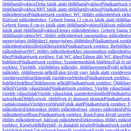
öblítőtartályokhoz
Delta falsík alatti öblítőtartályokhoz
Pótalkatrészek e
öblítőtartályokhoz
300T falsík alatti öblítőtartályokhoz
Pótalkatrészek e
működtetéssel
Pótalkatrészek ezekhez: WC öblítés működtetések elekt
Hálózati működtetéshez, Geberit Sigma 12 cm-es falsík alatti öblítőta
Geberit Sigma 8 cm-es falsík alatti öblítőtartályokhoz
Hálózati működte
falsík alatti öblítőtartályokhoz
Elemes működtetéshez, Geberit Sigma 12 
öblítőtartályokhoz
WC öblítés működtetések pneumatikus működtetéss
mennyiséges öblítéshez
1 mennyiséges öblítéshez
Pótalkatrészek ezekh
működtetésekhez
Beépítőkészletek
Pótalkatrészek ezekhez: Beépítőkés
működtetéssel
WC öblítés működtetésekhez pneumatikus működtetéss
khez
Pótalkatrészek ezekhez: Fali WC-khez
Talpon álló WC-khez
Póta
bidékhez
Pótalkatrészek ezekhez: Szanitermodulok bidékhez
Fali és t
ezekhez: Vizeldék, vízöblítéses működés, öblítőperemmel
Fedél nélkü
működés, öblítőperem nélkül
Falon kívüli vagy falsík alatti vizeldevez
vizeldevezérléssel
Integrált vizeldevezérléshez
Pótalkatrészek ezekhez: 
fedéllel/fedélhez
Öblítőperem nélkül
Pótalkatrészek ezekhez: Öblítőpe
nélkül
Vizelde válaszfalak
Pótalkatrészek ezekhez: Vizelde válaszfalak
vizelde válaszfalak
Vizelde válaszfalak szaniterkerámiából
Pótalkatrés
tartozékok
Öblítőcsövek, öblítőívek és átmeneti idomok
Pótalkatrészek
csatlakoztatása
Vizeldevezérlések
Falsík alatt
Pótalkatrészek ezekhez: Fa
működtetés
Elektronikus öblítés működtetéssel, elemes működtetés
Pót
működtetéssel
Basic
Pótalkatrészek ezekhez: Basic
Falon kívüli szerelé
öblítés működtetéssel, hálózati működtetés
Elektronikus öblítés működ
ezekhez: Kiegészítők
Beépítő- és átalakító készlet
Pótalkatrészek ezekhe
Felújítókészletek
Takarólapok
Integrált vezérlések
Egyéb tartozékok
Kez