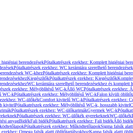
 higiéniai berendezések
Pótalkatrészek ezekhez: Komplett higiéniai be
dezések
Pótalkatrészek ezekhez: WC kerámiára szerelhető berendezések
 berendezések WC-khez
Pótalkatrészek ezekhez: Komplett higiéniai be
erendezésekhez
Kiegészítők
Pótalkatrészek ezekhez: Kiegészítők
Komplet
erendezésekhez
WC kerámiára szerelhető berendezésekhez és komplett h
részek ezekhez: Mélyöblítésű WC-k
Álló WC
Pótalkatrészek ezekhez: 
sű WC-k
Pótalkatrészek ezekhez: Mélyöblítésű WC-k
Falon kívüli öblítő
k ezekhez: WC-ülőkék
Comfort kivitelű WC-k
Pótalkatrészek ezekhez: C
 kivitel
Pótalkatrészek ezekhez: Mélyöblítésű WC-k, hosszabb kivitel
C
rimák
Pótalkatrészek ezekhez: WC-ülőkarimák
Gyermek WC-k
Pótalka
rekeknek
Pótalkatrészek ezekhez: WC-ülőkék gyerekeknek
WC-ülőkék
tési anyag
Bidék
Fali bidék
Pótalkatrészek ezekhez: Fali bidék
Álló bidé
ödtetőlapok
Pótalkatrészek ezekhez: Működtetőlapok
Sigma falsík alatt
 ezekhez: Omega falsík alatti öblítőtartályokhoz
Kappa falsík alatti öblí