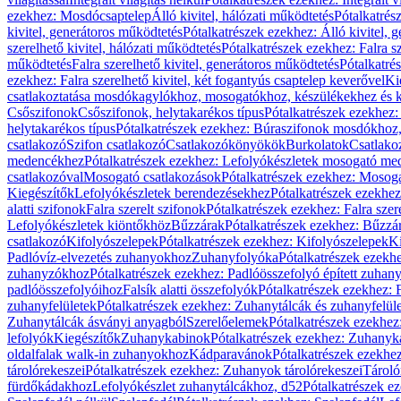
ezekhez: Mosdócsaptelep
Álló kivitel, hálózati működtetés
Pótalkatrés
kivitel, generátoros működtetés
Pótalkatrészek ezekhez: Álló kivitel, 
szerelhető kivitel, hálózati működtetés
Pótalkatrészek ezekhez: Falra sz
működtetés
Falra szerelhető kivitel, generátoros működtetés
Pótalkatré
ezekhez: Falra szerelhető kivitel, két fogantyús csaptelep keverővel
Ki
csatlakoztatása mosdókagylókhoz, mosogatókhoz, készülékekhez és
Csőszifonok
Csőszifonok, helytakarékos típus
Pótalkatrészek ezekhez:
helytakarékos típus
Pótalkatrészek ezekhez: Búraszifonok mosdókhoz, 
csatlakozó
Szifon csatlakozó
Csatlakozókönyökök
Burkolatok
Csatlako
medencékhez
Pótalkatrészek ezekhez: Lefolyókészletek mosogató m
csatlakozóval
Mosogató csatlakozások
Pótalkatrészek ezekhez: Mosoga
Kiegészítők
Lefolyókészletek berendezésekhez
Pótalkatrészek ezekhe
alatti szifonok
Falra szerelt szifonok
Pótalkatrészek ezekhez: Falra szer
Lefolyókészletek kiöntőkhöz
Bűzzárak
Pótalkatrészek ezekhez: Bűzzá
csatlakozó
Kifolyószelepek
Pótalkatrészek ezekhez: Kifolyószelepek
Ki
Padlóvíz-elvezetés zuhanyokhoz
Zuhanyfolyóka
Pótalkatrészek ezekh
zuhanyzókhoz
Pótalkatrészek ezekhez: Padlóösszefolyó épített zuha
padlóösszefolyóihoz
Falsík alatti összefolyók
Pótalkatrészek ezekhez: F
zuhanyfelületek
Pótalkatrészek ezekhez: Zuhanytálcák és zuhanyfelül
Zuhanytálcák ásványi anyagból
Szerelőelemek
Pótalkatrészek ezekhez
lefolyók
Kiegészítők
Zuhanykabinok
Pótalkatrészek ezekhez: Zuhanyk
oldalfalak walk-in zuhanyokhoz
Kádparavánok
Pótalkatrészek ezekh
tárolórekeszei
Pótalkatrészek ezekhez: Zuhanyok tárolórekeszei
Tároló
fürdőkádakhoz
Lefolyókészlet zuhanytálcákhoz, d52
Pótalkatrészek e