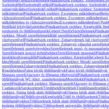
Szelepfedél nélkül
Szelepfedél
Pótalkatrészek ezekhez: Szelepfedél
Lef
Szelepfedéllel
Szelepfedél nélkül
Pótalkatrészek ezekhez: Szelepfedél 
zuhanytálcákhoz
Szelepfedél nélkül
Pótalkatrészek ezekhez: Szelepfed
működtetéssel
Pótalkatrészek ezekhez: Excenteres működtetéssel
Beépí
vízhozzávezetéssel
Pótalkatrészek ezekhez: Excenteres működtetéssel 
működtetéshez és vízhozzávezetéshez
Excenteres működtetéssel Push
fürdőkád lefolyókészleteihez
Pótalkatrészek ezekhez: Kiegészítők fürd
rendszerek és öblítőrendszerek
Geberit Duofix
Szerelőelemek
Pótalkat
ezekhez: Mosdó szerelőelemek
Bidé szerelőelemek
Pótalkatrészek eze
vízelvezetővel
Pótalkatrészek ezekhez: Zuhanyelemek fali vízelvezető
szerelőelemek
Pótalkatrészek ezekhez: Zuhanyzó válaszfal szerelőele
Szerelőelemek szerelvényekhez
Szerelőelemek mosó- és mosogatógé
Szerelőelemek konzol terhelésekhez
Szerelőelemek mosogató
Pótalkat
tárolókhoz
Kiegészítők
Pótalkatrészek ezekhez: Kiegészítők
Geberit K
khez
Mosdó szerelőelemek
Pótalkatrészek ezekhez: Mosdó szerelőele
szerelőelemek
Zuhanyelemek
Pótalkatrészek ezekhez: Zuhanyelemek
K
Rögzítésekhez
Falon kívüli öblítőtartályok
Falon kívüli öblítőtartály
Magasra szerelt
Alacsony és félmagas elhelyezésű
Pótalkatrészek ezek
öblítőtartályok WC-khez, szaniterkerámia
Monoblokk
Pótalkatrészek 
szerelt
Pótalkatrészek ezekhez: Magasra szerelt
Alacsony és félmagas e
Csatlakozók
Sarokszelepek
Tömítések
Rögzítések
Tömítőmandzsetták
S
ezekhez: Sigma falsík alatti öblítőtartályok
Omega falsík alatti öblítőta
öblítőtartályok
Öblítőcsövek
Kiegészítők
Töltő és öblítőszelepek
Töltős
öblítőtartályokhoz
Töltőszelepek falsík alatti öblítőtartályokhoz
Pótalka
kerámia öblítőtartályokhoz
Töltőszelepek univerzális öblítőtartályokho