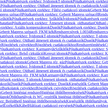
omok
Pótalkatrészek ezekhez: Ívidomok
T-idomok
Pótalkatrészek ezekhe
k
Pótalkatrészek ezekhez: Oldható átmeneti idomok és csatlakozók
Axiál
zó idomok
Pótalkatrészek ezekhez: Fűtési csatlakozó idomok
Geberit Map
press szénacél
Pótalkatrészek ezekhez: Geberit Mapress szénacél
Rends
Szűkítők
Pótalkatrészek ezekhez: Szűkítők
Ívidomok
Pótalkatrészek eze
hatatlan
Pótalkatrészek ezekhez: Átmeneti idomok, oldhatatlan
Oldható 
k ezekhez: Axiális kompenzátorok
Dugók
Pótalkatrészek ezekhez: Dugó
 Geberit Mapress szénacél, FKM kék
Rendszercsövek 1.0034
Rendszercs
katrészek ezekhez: Ívidomok
T-idomok
Pótalkatrészek ezekhez: T-idom
észek ezekhez: Oldható átmeneti idomok és csatlakozók
Dugók
Pótalkat
z
Rögzítések csövekhez
Rögzítések csatlakozókhoz
Rendszertömítések
C
Pótalkatrészek ezekhez: Karmantyúk
Szűkítők
Pótalkatrészek ezekhez: 
zek ezekhez: Belső cirkuláció
Kereszt idomok
Pótalkatrészek ezekhez: 
k
Pótalkatrészek ezekhez: Oldható átmeneti idomok és csatlakozók
Dugó
 csatlakozó idomok
Geberit Mapress réz, gáz
Pótalkatrészek ezekhez: Geb
katrészek ezekhez: Ívidomok
T-idomok
Pótalkatrészek ezekhez: T-idom
észek ezekhez: Oldható átmeneti idomok és csatlakozók
Dugók
Pótalkat
Geberit Mapress réz, FKM kék
Karmantyúk
Pótalkatrészek ezekhez: Ka
atrészek ezekhez: T-idomok
Átmeneti idomok, oldhatatlan
Pótalkatrésze
lakozók
Dugók
Pótalkatrészek ezekhez: Dugók
Kiegészítők Geberit Mapr
oz
Burkolatok csövekhez
Rögzítések csövekhez
Rögzítések csatlakozókh
z
Geberit higiéniai rendszer
Higiéniai öblítőberendezések
Pótalkatrészek 
ólapok
Öblítőtartályok és WC-vezérlők higiéniai öblítéssel
Pótalkatrésze
ez: Beépíthető higiéniai öblítőberendezések
Kiegészítők öblítőtartályok
sel
Érzékelők
Kábel
Hálózati csatlakozó egységek
Pótalkatrészek ezekhez