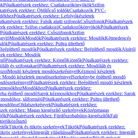
ök
Pótalkatrészek ezekhez: Csatlakozókönyökök
Szifon
katrészek ezekhez: Öblítőcső toldók
Csatlakozók PVC-
ldékhez
Pótalkatrészek ezekhez: Lefolyókészletek
alkatrészek ezekhez: Falsík alatti szifonok
Csőszifonok
Pótalkatrészek
zek ezekhez: Szifon csatlakozó
Csatlakozókönyökök
Pótalkatrészek
Pótalkatrészek ezekhez: Csőszifonok
Szifon
gyló
Mosdók
Mosdók
Pótalkatrészek ezekhez: Mosdók
Kétmedencés
osdók
Pótalkatrészek ezekhez: Pultra ültethető
Beépíthető mosdók
Pótalkatrészek ezekhez: Beépíthető mosdók
Alulról
szek ezekhez: Mosdók
ntő
Pótalkatrészek ezekhez: Kiöntő
Kiöntők
Pótalkatrészek ezekhez:
láb és szifontakaró
Pótalkatrészek ezekhez: Mosdóláb és
nzol
Mosdó készletek mosdószekrénnyel
Kézmosó készletek
z: Mosdó készletek mosdószekrénnyel
Szekrénybe építhető mosdó
osdószekrénnyel
Pótalkatrészek ezekhez: Beépíthető mosdó készletek
Kézmosókhoz
Mosdókhoz
Pótalkatrészek ezekhez:
orba építhető mosdó
Sarok kézmosókhoz
Pótalkatrészek ezekhez: Sarok
ő mosdóhoz, tálformájú
Pótalkatrészek ezekhez: Pultra ültethető
 mosdóhoz
Oldalszekrények
Pótalkatrészek ezekhez:
észek ezekhez: Magas kiegészítő szekrények
Középmagas
ítők
Pótalkatrészek ezekhez: Fürdőszobabútor-kiegészítők
Fali
törölközőtartó
zítők
Tükrök és tükrös szekrények
Tükrök
Pótalkatrészek ezekhez:
Tükrös szekrények
Integrált világítással
Pótalkatrészek ezekhez: Integrált
ugaszoló aljzatok
Szerelvények
Mosdócsaptelep
Pótalkatrészek