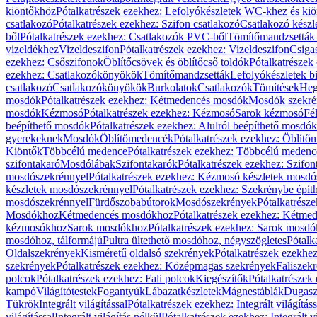
kiöntőkhöz
Pótalkatrészek ezekhez: Lefolyókészletek WC-khez és ki
csatlakozó
Pótalkatrészek ezekhez: Szifon csatlakozó
Csatlakozó készl
ből
Pótalkatrészek ezekhez: Csatlakozók PVC-ből
Tömítőmandzsetták
vizeldékhez
Vizeldeszifon
Pótalkatrészek ezekhez: Vizeldeszifon
Csiga
ezekhez: Csőszifonok
Öblítőcsövek és öblítőcső toldók
Pótalkatrészek
ezekhez: Csatlakozókönyökök
Tömítőmandzsetták
Lefolyókészletek b
csatlakozó
Csatlakozókönyökök
Burkolatok
Csatlakozók
Tömítések
Heg
mosdók
Pótalkatrészek ezekhez: Kétmedencés mosdók
Mosdók szekré
mosdók
Kézmosó
Pótalkatrészek ezekhez: Kézmosó
Sarok kézmosó
Fé
beépíthető mosdók
Pótalkatrészek ezekhez: Alulról beépíthető mosdók
gyerekeknek
Mosdók
Öblítőmedencék
Pótalkatrészek ezekhez: Öblít
Kiöntők
Többcélú medence
Pótalkatrészek ezekhez: Többcélú medenc
szifontakaró
Mosdólábak
Szifontakarók
Pótalkatrészek ezekhez: Szifon
mosdószekrénnyel
Pótalkatrészek ezekhez: Kézmosó készletek mosdó
készletek mosdószekrénnyel
Pótalkatrészek ezekhez: Szekrénybe épí
mosdószekrénnyel
Fürdőszobabútorok
Mosdószekrények
Pótalkatrész
Mosdókhoz
Kétmedencés mosdókhoz
Pótalkatrészek ezekhez: Kétm
kézmosókhoz
Sarok mosdókhoz
Pótalkatrészek ezekhez: Sarok mosd
mosdóhoz, tálformájú
Pultra ültethető mosdóhoz, négyszögletes
Pótalk
Oldalszekrények
Kisméretű oldalsó szekrények
Pótalkatrészek ezekhe
szekrények
Pótalkatrészek ezekhez: Középmagas szekrények
Faliszek
polcok
Pótalkatrészek ezekhez: Fali polcok
Kiegészítők
Pótalkatrészek
kampó
Világítótestek
Fogantyúk
Lábazatkészletek
Mágnestáblák
Dugasz
Tükrök
Integrált világítással
Pótalkatrészek ezekhez: Integrált világításs
világítással
Integrált világítás nélkül
Pótalkatrészek ezekhez: Integrált vi