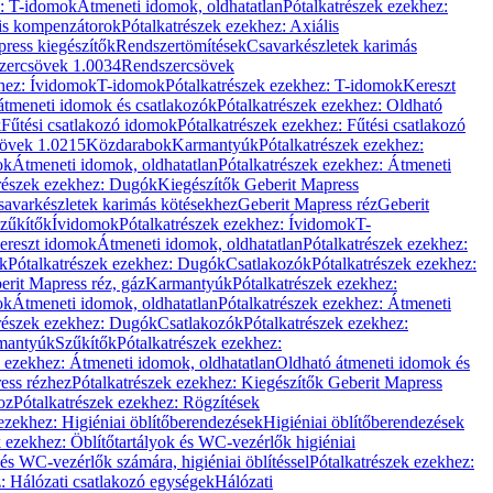
z: T-idomok
Átmeneti idomok, oldhatatlan
Pótalkatrészek ezekhez:
is kompenzátorok
Pótalkatrészek ezekhez: Axiális
ress kiegészítők
Rendszertömítések
Csavarkészletek karimás
zercsövek 1.0034
Rendszercsövek
khez: Ívidomok
T-idomok
Pótalkatrészek ezekhez: T-idomok
Kereszt
átmeneti idomok és csatlakozók
Pótalkatrészek ezekhez: Oldható
k
Fűtési csatlakozó idomok
Pótalkatrészek ezekhez: Fűtési csatlakozó
övek 1.0215
Közdarabok
Karmantyúk
Pótalkatrészek ezekhez:
ok
Átmeneti idomok, oldhatatlan
Pótalkatrészek ezekhez: Átmeneti
részek ezekhez: Dugók
Kiegészítők Geberit Mapress
savarkészletek karimás kötésekhez
Geberit Mapress réz
Geberit
Szűkítők
Ívidomok
Pótalkatrészek ezekhez: Ívidomok
T-
Kereszt idomok
Átmeneti idomok, oldhatatlan
Pótalkatrészek ezekhez:
k
Pótalkatrészek ezekhez: Dugók
Csatlakozók
Pótalkatrészek ezekhez:
erit Mapress réz, gáz
Karmantyúk
Pótalkatrészek ezekhez:
ok
Átmeneti idomok, oldhatatlan
Pótalkatrészek ezekhez: Átmeneti
részek ezekhez: Dugók
Csatlakozók
Pótalkatrészek ezekhez:
rmantyúk
Szűkítők
Pótalkatrészek ezekhez:
k ezekhez: Átmeneti idomok, oldhatatlan
Oldható átmeneti idomok és
ess rézhez
Pótalkatrészek ezekhez: Kiegészítők Geberit Mapress
oz
Pótalkatrészek ezekhez: Rögzítések
ezekhez: Higiéniai öblítőberendezések
Higiéniai öblítőberendezések
k ezekhez: Öblítőtartályok és WC-vezérlők higiéniai
 és WC-vezérlők számára, higiéniai öblítéssel
Pótalkatrészek ezekhez:
: Hálózati csatlakozó egységek
Hálózati