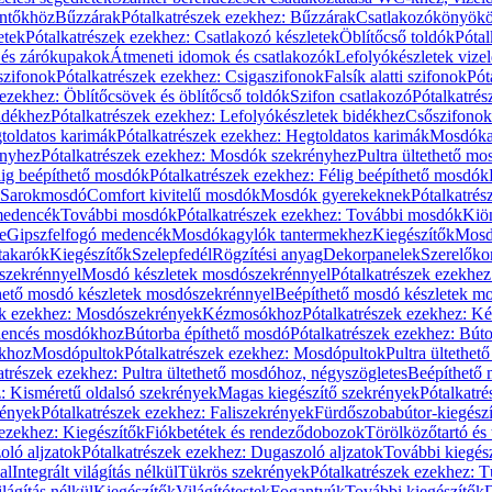
öntőkhöz
Bűzzárak
Pótalkatrészek ezekhez: Bűzzárak
Csatlakozókönyök
etek
Pótalkatrészek ezekhez: Csatlakozó készletek
Öblítőcső toldók
Pótal
 és zárókupakok
Átmeneti idomok és csatlakozók
Lefolyókészletek vize
szifonok
Pótalkatrészek ezekhez: Csigaszifonok
Falsík alatti szifonok
Pót
 ezekhez: Öblítőcsövek és öblítőcső toldók
Szifon csatlakozó
Pótalkatrés
idékhez
Pótalkatrészek ezekhez: Lefolyókészletek bidékhez
Csőszifonok
toldatos karimák
Pótalkatrészek ezekhez: Hegtoldatos karimák
Mosdóka
nyhez
Pótalkatrészek ezekhez: Mosdók szekrényhez
Pultra ültethető m
lig beépíthető mosdók
Pótalkatrészek ezekhez: Félig beépíthető mosdók
Sarokmosdó
Comfort kivitelű mosdók
Mosdók gyerekeknek
Pótalkatré
őmedencék
További mosdók
Pótalkatrészek ezekhez: További mosdók
Kiö
e
Gipszfelfogó medencék
Mosdókagylók tantermekhez
Kiegészítők
Mosdó
takarók
Kiegészítők
Szelepfedél
Rögzítési anyag
Dekorpanelek
Szerelőko
szekrénnyel
Mosdó készletek mosdószekrénnyel
Pótalkatrészek ezekhe
thető mosdó készletek mosdószekrénnyel
Beépíthető mosdó készletek m
ek ezekhez: Mosdószekrények
Kézmosókhoz
Pótalkatrészek ezekhez: 
edencés mosdókhoz
Bútorba építhető mosdó
Pótalkatrészek ezekhez: Bút
ókhoz
Mosdópultok
Pótalkatrészek ezekhez: Mosdópultok
Pultra ültethet
atrészek ezekhez: Pultra ültethető mosdóhoz, négyszögletes
Beépíthető
z: Kisméretű oldalsó szekrények
Magas kiegészítő szekrények
Pótalkatr
rények
Pótalkatrészek ezekhez: Faliszekrények
Fürdőszobabútor-kiegész
 ezekhez: Kiegészítők
Fiókbetétek és rendeződobozok
Törölközőtartó és 
oló aljzatok
Pótalkatrészek ezekhez: Dugaszoló aljzatok
További kiegés
al
Integrált világítás nélkül
Tükrös szekrények
Pótalkatrészek ezekhez: 
lágítás nélkül
Kiegészítők
Világítótestek
Fogantyúk
További kiegészítők
D