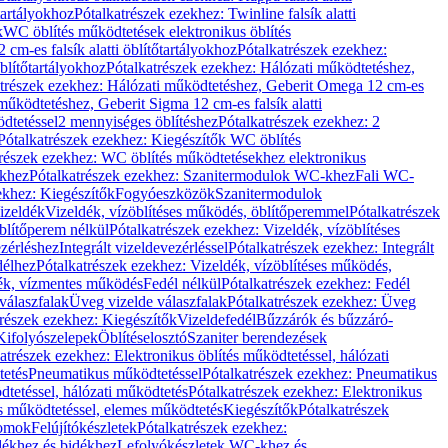
őtartályokhoz
Pótalkatrészek ezekhez: Twinline falsík alatti
k
WC öblítés működtetések elektronikus öblítés
cm-es falsík alatti öblítőtartályokhoz
Pótalkatrészek ezekhez:
blítőtartályokhoz
Pótalkatrészek ezekhez: Hálózati működtetéshez,
atrészek ezekhez: Hálózati működtetéshez, Geberit Omega 12 cm-es
űködtetéshez, Geberit Sigma 12 cm-es falsík alatti
dtetéssel
2 mennyiséges öblítéshez
Pótalkatrészek ezekhez: 2
Pótalkatrészek ezekhez: Kiegészítők WC öblítés
trészek ezekhez: WC öblítés működtetésekhez elektronikus
khez
Pótalkatrészek ezekhez: Szanitermodulok WC-khez
Fali WC-
ekhez: Kiegészítők
Fogyóeszközök
Szanitermodulok
izeldék
Vizeldék, vízöblítéses működés, öblítőperemmel
Pótalkatrészek
blítőperem nélkül
Pótalkatrészek ezekhez: Vizeldék, vízöblítéses
ezérléshez
Integrált vizeldevezérléssel
Pótalkatrészek ezekhez: Integrált
délhez
Pótalkatrészek ezekhez: Vizeldék, vízöblítéses működés,
dék, vízmentes működés
Fedél nélkül
Pótalkatrészek ezekhez: Fedél
válaszfalak
Üveg vizelde válaszfalak
Pótalkatrészek ezekhez: Üveg
trészek ezekhez: Kiegészítők
Vizeldefedél
Bűzzárók és bűzzáró-
Kifolyószelepek
Öblítéselosztó
Szaniter berendezések
atrészek ezekhez: Elektronikus öblítés működtetéssel, hálózati
tetés
Pneumatikus működtetéssel
Pótalkatrészek ezekhez: Pneumatikus
dtetéssel, hálózati működtetés
Pótalkatrészek ezekhez: Elektronikus
és működtetéssel, elemes működtetés
Kiegészítők
Pótalkatrészek
domok
Felújítókészletek
Pótalkatrészek ezekhez:
dékhez és bidékhez
Lefolyókészletek WC-khez és