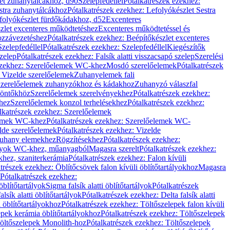
let zuhanytálcákhoz, d90
Szelepfedéllel
Pótalkatrészek ezekhez:
stra zuhanytálcákhoz
Pótalkatrészek ezekhez: Lefolyókészlet Sestra
efolyókészlet fürdőkádakhoz, d52
Excenteres
szlet excenteres működtetéshez
Excenteres működtetéssel és
ozzávezetéshez
Pótalkatrészek ezekhez: Beépítőkészlet excenteres
Szelepfedéllel
Pótalkatrészek ezekhez: Szelepfedéllel
Kiegészítők
szelep
Pótalkatrészek ezekhez: Falsík alatti visszacsapó szelep
Szerelési
ezekhez: Szerelőelemek WC-khez
Mosdó szerelőelemek
Pótalkatrészek
 Vizelde szerelőelemek
Zuhanyelemek fali
 Szerelőelemek zuhanyzókhoz és kádakhoz
Zuhanyzó válaszfal
iöntőkhöz
Szerelőelemek szerelvényekhez
Pótalkatrészek ezekhez:
hez
Szerelőelemek konzol terhelésekhez
Pótalkatrészek ezekhez:
lkatrészek ezekhez: Szerelőelemek
lemek WC-khez
Pótalkatrészek ezekhez: Szerelőelemek WC-
lde szerelőelemek
Pótalkatrészek ezekhez: Vizelde
uhany elemekhez
Rögzítésekhez
Pótalkatrészek ezekhez:
rtályok WC-khez, műanyagból
Magasra szerelt
Pótalkatrészek ezekhez:
khez, szaniterkerámia
Pótalkatrészek ezekhez: Falon kívüli
trészek ezekhez: Öblítőcsövek falon kívüli öblítőtartályokhoz
Magasra
Pótalkatrészek ezekhez:
 öblítőtartályok
Sigma falsík alatti öblítőtartályok
Pótalkatrészek
alsík alatti öblítőtartályok
Pótalkatrészek ezekhez: Delta falsík alatti
 öblítőtartályokhoz
Pótalkatrészek ezekhez: Töltőszelepek falon kívüli
epek kerámia öblítőtartályokhoz
Pótalkatrészek ezekhez: Töltőszelepek
öltőszelepek Monolith-hoz
Pótalkatrészek ezekhez: Töltőszelepek