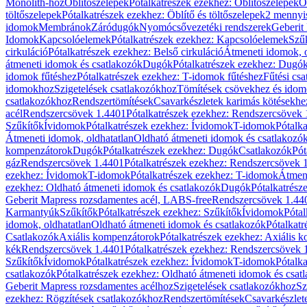
Monolith-hoz
Öblítőszelepek
Pótalkatrészek ezekhez: Öblítőszelepek
Ö
töltőszelepek
Pótalkatrészek ezekhez: Öblítő és töltőszelepek
2 mennyis
idomok
Membránok
Záródugók
Nyomócsővezetéki rendszerek
Geberit
Idomok
Kapcsolóelemek
Pótalkatrészek ezekhez: Kapcsolóelemek
Szű
cirkuláció
Pótalkatrészek ezekhez: Belső cirkuláció
Átmeneti idomok, o
átmeneti idomok és csatlakozók
Dugók
Pótalkatrészek ezekhez: Dugó
idomok fűtéshez
Pótalkatrészek ezekhez: T-idomok fűtéshez
Fűtési cs
idomokhoz
Szigetelések csatlakozókhoz
Tömítések csövekhez és ido
csatlakozókhoz
Rendszertömítések
Csavarkészletek karimás kötésekhe
acél
Rendszercsövek 1.4401
Pótalkatrészek ezekhez: Rendszercsövek
Szűkítők
Ívidomok
Pótalkatrészek ezekhez: Ívidomok
T-idomok
Pótalk
Átmeneti idomok, oldhatatlan
Oldható átmeneti idomok és csatlakozó
kompenzátorok
Dugók
Pótalkatrészek ezekhez: Dugók
Csatlakozók
Pót
gáz
Rendszercsövek 1.4401
Pótalkatrészek ezekhez: Rendszercsövek 
ezekhez: Ívidomok
T-idomok
Pótalkatrészek ezekhez: T-idomok
Átmene
ezekhez: Oldható átmeneti idomok és csatlakozók
Dugók
Pótalkatrész
Geberit Mapress rozsdamentes acél, LABS-free
Rendszercsövek 1.44
Karmantyúk
Szűkítők
Pótalkatrészek ezekhez: Szűkítők
Ívidomok
Pótal
idomok, oldhatatlan
Oldható átmeneti idomok és csatlakozók
Pótalkatr
Csatlakozók
Axiális kompenzátorok
Pótalkatrészek ezekhez: Axiális 
kék
Rendszercsövek 1.4401
Pótalkatrészek ezekhez: Rendszercsövek 
Szűkítők
Ívidomok
Pótalkatrészek ezekhez: Ívidomok
T-idomok
Pótalk
csatlakozók
Pótalkatrészek ezekhez: Oldható átmeneti idomok és csat
Geberit Mapress rozsdamentes acélhoz
Szigetelések csatlakozókhoz
Sz
ezekhez: Rögzítések csatlakozókhoz
Rendszertömítések
Csavarkészlet