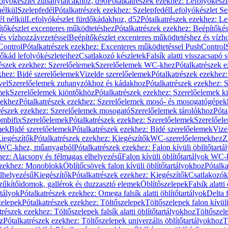
olyókészlet zuhanytálcákhoz, d90
Pótalkatrészek ezekhez: Lefolyókész
nélkül
Szelepfedél
Pótalkatrészek ezekhez: Szelepfedél
Lefolyókészlet Se
él nélkül
Lefolyókészlet fürdőkádakhoz, d52
Pótalkatrészek ezekhez: L
tőkészlet excenteres működtetéshez
Pótalkatrészek ezekhez: Beépítőké
és vízhozzávezetéssel
Beépítőkészlet excenteres működtetéshez és vízh
Control
Pótalkatrészek ezekhez: Excenteres működtetéssel PushControl
őkád lefolyókészleteihez
Csatlakozó készletek
Falsík alatti visszacsapó 
részek ezekhez: Szerelőelemek
Szerelőelemek WC-khez
Pótalkatrészek 
khez: Bidé szerelőelemek
Vizelde szerelőelemek
Pótalkatrészek ezekhez:
vel
Szerelőelemek zuhanyzókhoz és kádakhoz
Pótalkatrészek ezekhez:
mek
Szerelőelemek kiöntőkhöz
Pótalkatrészek ezekhez: Szerelőelemek k
pekhez
Pótalkatrészek ezekhez: Szerelőelemek mosó- és mosogatógépek
részek ezekhez: Szerelőelemek mosogató
Szerelőelemek tárolókhoz
Póta
ombifix
Szerelőelemek
Pótalkatrészek ezekhez: Szerelőelemek
Szerelőe
mek
Bidé szerelőelemek
Pótalkatrészek ezekhez: Bidé szerelőelemek
Vize
iegészítők
Pótalkatrészek ezekhez: Kiegészítők
WC-szerelőelemekhez
Z
ok WC-khez, műanyagból
Pótalkatrészek ezekhez: Falon kívüli öblítőta
hez: Alacsony és félmagas elhelyezésű
Falon kívüli öblítőtartályok WC-
ezekhez: Monoblokk
Öblítőcsövek falon kívüli öblítőtartályokhoz
Pótalka
lhelyezésű
Kiegészítők
Pótalkatrészek ezekhez: Kiegészítők
Csatlakozók
zűkítőidomok, gallérok és duzzasztó elemek
Öblítőszelepek
Falsík alatti
rtályok
Pótalkatrészek ezekhez: Omega falsík alatti öblítőtartályok
Delta f
zelepek
Pótalkatrészek ezekhez: Töltőszelepek
Töltőszelepek falon kívüli
trészek ezekhez: Töltőszelepek falsík alatti öblítőtartályokhoz
Töltőszel
z
Pótalkatrészek ezekhez: Töltőszelepek univerzális öblítőtartályokhoz
T