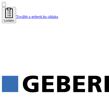
Tovább a geberit.hu oldalra
Listáim