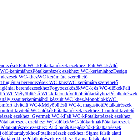
rendezések
Fali WC-k
Pótalkatrészek ezekhez: Fali WC-k
Álló
WC-kerámiához
Pótalkatrészek ezekhez: WC-kerámiához
Design
rendezések WC-khez
WC kerámiára szerelhető
t higiéniai berendezések WC-khez
WC kerámiára szerelhető
igiéniai berendezésekhez
Fogyóeszközök
WC-k és WC-ülőkék
Fali
Álló WC
Mélyöblítésű WC-k falon kívüli öblítőtartályhoz
Pótalkatrészek
tartály szaniterkerámiából készült WC-khez.
Monoblokk
WC-
omfort kivitelű WC-k
Mélyöblítésű WC-k, magasított
Pótalkatrészek
omfort kivitelű WC-ülőkék
Pótalkatrészek ezekhez: Comfort kivitelű
trészek ezekhez: Gyermek WC-k
Fali WC-k
Pótalkatrészek ezekhez:
Pótalkatrészek ezekhez: WC-ülőkék
WC-ülőkarimák
Pótalkatrészek
k
Pótalkatrészek ezekhez: Álló bidék
Kiegészítők
Pótalkatrészek
i öblítőtartályokhoz
Pótalkatrészek ezekhez: Sigma falsík alatti
tőtartályokhoz
Pótalkatrészek ezekhez: Kappa falsík alatti