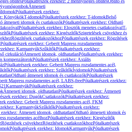
éges öblítés
Pótalkatrészek ezekhez: 2 mennyiséges öblítés
Öblítő és
Nyomógombok
Átmeneti
ű
Idomok
Pótalkatrészek ezekhez:
ez: Könyökök
T-idomok
Pótalkatrészek ezekhez: T-idomok
Belső
ó átmeneti idomok és csatlakozók
Pótalkatrészek ezekhez: Oldható
tlakozóval
Pótalkatrészek ezekhez: Elosztók menetes csatlakozóval
T-
szítők
Pótalkatrészek ezekhez: Kiegészítők
Szigetelések csövekhez és
vekhez
Rögzítések csatlakozókhoz
Pótalkatrészek ezekhez: Rögzítések
l
Pótalkatrészek ezekhez: Geberit Mapress rozsdamentes
 ezekhez: Karmantyúk
Szűkítők
Pótalkatrészek ezekhez:
ső cirkuláció
Átmeneti idomok, oldhatatlan
Pótalkatrészek ezekhez:
is kompenzátorok
Pótalkatrészek ezekhez: Axiális
gáz
Pótalkatrészek ezekhez: Geberit Mapress rozsdamentes acél,
űkítők
Pótalkatrészek ezekhez: Szűkítők
Ívidomok
Pótalkatrészek
tatlan
Oldható átmeneti idomok és csatlakozók
Pótalkatrészek
erit Mapress rozsdamentes acél, LABS-free
Pótalkatrészek ezekhez:
521
Karmantyúk
Pótalkatrészek ezekhez:
ok
Átmeneti idomok, oldhatatlan
Pótalkatrészek ezekhez: Átmeneti
részek ezekhez: Dugók
Csatlakozók
Pótalkatrészek ezekhez:
szek ezekhez: Geberit Mapress rozsdamentes acél, FKM
 ezekhez: Karmantyúk
Szűkítők
Pótalkatrészek ezekhez:
k ezekhez: Átmeneti idomok, oldhatatlan
Oldható átmeneti idomok és
ess rozsdamentes acélhoz
Pótalkatrészek ezekhez: Kiegészítők
z
Rögzítések csövekhez
Rögzítések csatlakozókhoz
Pótalkatrészek
omok
Pótalkatrészek ezekhez: Idomok
Karmantyúk
Pótalkatrészek