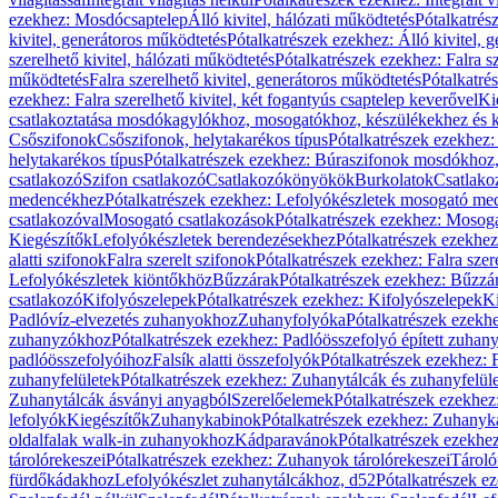
ezekhez: Mosdócsaptelep
Álló kivitel, hálózati működtetés
Pótalkatrés
kivitel, generátoros működtetés
Pótalkatrészek ezekhez: Álló kivitel, 
szerelhető kivitel, hálózati működtetés
Pótalkatrészek ezekhez: Falra sz
működtetés
Falra szerelhető kivitel, generátoros működtetés
Pótalkatré
ezekhez: Falra szerelhető kivitel, két fogantyús csaptelep keverővel
Ki
csatlakoztatása mosdókagylókhoz, mosogatókhoz, készülékekhez és
Csőszifonok
Csőszifonok, helytakarékos típus
Pótalkatrészek ezekhez:
helytakarékos típus
Pótalkatrészek ezekhez: Búraszifonok mosdókhoz, 
csatlakozó
Szifon csatlakozó
Csatlakozókönyökök
Burkolatok
Csatlako
medencékhez
Pótalkatrészek ezekhez: Lefolyókészletek mosogató m
csatlakozóval
Mosogató csatlakozások
Pótalkatrészek ezekhez: Mosoga
Kiegészítők
Lefolyókészletek berendezésekhez
Pótalkatrészek ezekhe
alatti szifonok
Falra szerelt szifonok
Pótalkatrészek ezekhez: Falra szer
Lefolyókészletek kiöntőkhöz
Bűzzárak
Pótalkatrészek ezekhez: Bűzzá
csatlakozó
Kifolyószelepek
Pótalkatrészek ezekhez: Kifolyószelepek
Ki
Padlóvíz-elvezetés zuhanyokhoz
Zuhanyfolyóka
Pótalkatrészek ezekh
zuhanyzókhoz
Pótalkatrészek ezekhez: Padlóösszefolyó épített zuha
padlóösszefolyóihoz
Falsík alatti összefolyók
Pótalkatrészek ezekhez: F
zuhanyfelületek
Pótalkatrészek ezekhez: Zuhanytálcák és zuhanyfelül
Zuhanytálcák ásványi anyagból
Szerelőelemek
Pótalkatrészek ezekhez
lefolyók
Kiegészítők
Zuhanykabinok
Pótalkatrészek ezekhez: Zuhanyk
oldalfalak walk-in zuhanyokhoz
Kádparavánok
Pótalkatrészek ezekh
tárolórekeszei
Pótalkatrészek ezekhez: Zuhanyok tárolórekeszei
Tároló
fürdőkádakhoz
Lefolyókészlet zuhanytálcákhoz, d52
Pótalkatrészek e