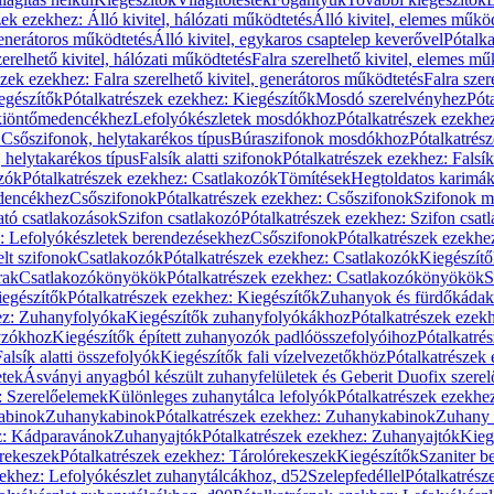
zek ezekhez: Álló kivitel, hálózati működtetés
Álló kivitel, elemes műkö
generátoros működtetés
Álló kivitel, egykaros csaptelep keverővel
Pótalka
erelhető kivitel, hálózati működtetés
Falra szerelhető kivitel, elemes mű
szek ezekhez: Falra szerelhető kivitel, generátoros működtetés
Falra szer
egészítők
Pótalkatrészek ezekhez: Kiegészítők
Mosdó szerelvényhez
Pót
 kiöntőmedencékhez
Lefolyókészletek mosdókhoz
Pótalkatrészek ezekhe
 Csőszifonok, helytakarékos típus
Búraszifonok mosdókhoz
Pótalkatrés
helytakarékos típus
Falsík alatti szifonok
Pótalkatrészek ezekhez: Falsík 
zók
Pótalkatrészek ezekhez: Csatlakozók
Tömítések
Hegtoldatos karimá
edencékhez
Csőszifonok
Pótalkatrészek ezekhez: Csőszifonok
Szifonok m
tó csatlakozások
Szifon csatlakozó
Pótalkatrészek ezekhez: Szifon csat
z: Lefolyókészletek berendezésekhez
Csőszifonok
Pótalkatrészek ezekhe
elt szifonok
Csatlakozók
Pótalkatrészek ezekhez: Csatlakozók
Kiegészít
rak
Csatlakozókönyökök
Pótalkatrészek ezekhez: Csatlakozókönyökök
S
egészítők
Pótalkatrészek ezekhez: Kiegészítők
Zuhanyok és fürdőkádak
ez: Zuhanyfolyóka
Kiegészítők zuhanyfolyókákhoz
Pótalkatrészek ezek
nyzókhoz
Kiegészítők épített zuhanyozók padlóösszefolyóihoz
Pótalkatré
alsík alatti összefolyók
Kiegészítők fali vízelvezetőkhöz
Pótalkatrészek 
etek
Ásványi anyagból készült zuhanyfelületek és Geberit Duofix szere
: Szerelőelemek
Különleges zuhanytálca lefolyók
Pótalkatrészek ezekhe
abinok
Zuhanykabinok
Pótalkatrészek ezekhez: Zuhanykabinok
Zuhany 
ez: Kádparavánok
Zuhanyajtók
Pótalkatrészek ezekhez: Zuhanyajtók
Kieg
rekeszek
Pótalkatrészek ezekhez: Tárolórekeszek
Kiegészítők
Szaniter b
zekhez: Lefolyókészlet zuhanytálcákhoz, d52
Szelepfedéllel
Pótalkatrész