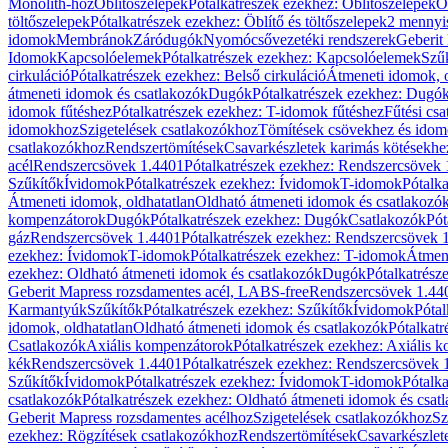
Monolith-hoz
Öblítőszelepek
Pótalkatrészek ezekhez: Öblítőszelepek
Ö
töltőszelepek
Pótalkatrészek ezekhez: Öblítő és töltőszelepek
2 mennyis
idomok
Membránok
Záródugók
Nyomócsővezetéki rendszerek
Geberit
Idomok
Kapcsolóelemek
Pótalkatrészek ezekhez: Kapcsolóelemek
Szű
cirkuláció
Pótalkatrészek ezekhez: Belső cirkuláció
Átmeneti idomok, o
átmeneti idomok és csatlakozók
Dugók
Pótalkatrészek ezekhez: Dugó
idomok fűtéshez
Pótalkatrészek ezekhez: T-idomok fűtéshez
Fűtési cs
idomokhoz
Szigetelések csatlakozókhoz
Tömítések csövekhez és ido
csatlakozókhoz
Rendszertömítések
Csavarkészletek karimás kötésekhe
acél
Rendszercsövek 1.4401
Pótalkatrészek ezekhez: Rendszercsövek
Szűkítők
Ívidomok
Pótalkatrészek ezekhez: Ívidomok
T-idomok
Pótalk
Átmeneti idomok, oldhatatlan
Oldható átmeneti idomok és csatlakozó
kompenzátorok
Dugók
Pótalkatrészek ezekhez: Dugók
Csatlakozók
Pót
gáz
Rendszercsövek 1.4401
Pótalkatrészek ezekhez: Rendszercsövek 
ezekhez: Ívidomok
T-idomok
Pótalkatrészek ezekhez: T-idomok
Átmene
ezekhez: Oldható átmeneti idomok és csatlakozók
Dugók
Pótalkatrész
Geberit Mapress rozsdamentes acél, LABS-free
Rendszercsövek 1.44
Karmantyúk
Szűkítők
Pótalkatrészek ezekhez: Szűkítők
Ívidomok
Pótal
idomok, oldhatatlan
Oldható átmeneti idomok és csatlakozók
Pótalkatr
Csatlakozók
Axiális kompenzátorok
Pótalkatrészek ezekhez: Axiális 
kék
Rendszercsövek 1.4401
Pótalkatrészek ezekhez: Rendszercsövek 
Szűkítők
Ívidomok
Pótalkatrészek ezekhez: Ívidomok
T-idomok
Pótalk
csatlakozók
Pótalkatrészek ezekhez: Oldható átmeneti idomok és csat
Geberit Mapress rozsdamentes acélhoz
Szigetelések csatlakozókhoz
Sz
ezekhez: Rögzítések csatlakozókhoz
Rendszertömítések
Csavarkészlet