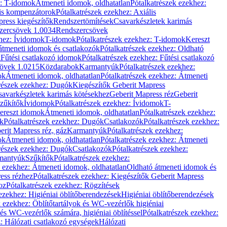
z: T-idomok
Átmeneti idomok, oldhatatlan
Pótalkatrészek ezekhez:
is kompenzátorok
Pótalkatrészek ezekhez: Axiális
ress kiegészítők
Rendszertömítések
Csavarkészletek karimás
zercsövek 1.0034
Rendszercsövek
khez: Ívidomok
T-idomok
Pótalkatrészek ezekhez: T-idomok
Kereszt
átmeneti idomok és csatlakozók
Pótalkatrészek ezekhez: Oldható
k
Fűtési csatlakozó idomok
Pótalkatrészek ezekhez: Fűtési csatlakozó
övek 1.0215
Közdarabok
Karmantyúk
Pótalkatrészek ezekhez:
ok
Átmeneti idomok, oldhatatlan
Pótalkatrészek ezekhez: Átmeneti
részek ezekhez: Dugók
Kiegészítők Geberit Mapress
savarkészletek karimás kötésekhez
Geberit Mapress réz
Geberit
Szűkítők
Ívidomok
Pótalkatrészek ezekhez: Ívidomok
T-
Kereszt idomok
Átmeneti idomok, oldhatatlan
Pótalkatrészek ezekhez:
k
Pótalkatrészek ezekhez: Dugók
Csatlakozók
Pótalkatrészek ezekhez:
erit Mapress réz, gáz
Karmantyúk
Pótalkatrészek ezekhez:
ok
Átmeneti idomok, oldhatatlan
Pótalkatrészek ezekhez: Átmeneti
részek ezekhez: Dugók
Csatlakozók
Pótalkatrészek ezekhez:
rmantyúk
Szűkítők
Pótalkatrészek ezekhez:
k ezekhez: Átmeneti idomok, oldhatatlan
Oldható átmeneti idomok és
ess rézhez
Pótalkatrészek ezekhez: Kiegészítők Geberit Mapress
oz
Pótalkatrészek ezekhez: Rögzítések
ezekhez: Higiéniai öblítőberendezések
Higiéniai öblítőberendezések
k ezekhez: Öblítőtartályok és WC-vezérlők higiéniai
 és WC-vezérlők számára, higiéniai öblítéssel
Pótalkatrészek ezekhez:
: Hálózati csatlakozó egységek
Hálózati