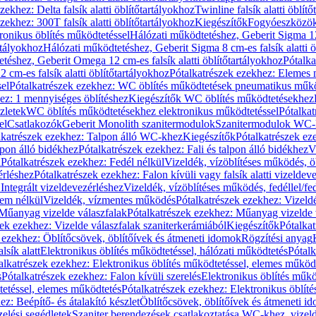
zekhez: Delta falsík alatti öblítőtartályokhoz
Twinline falsík alatti öblít
zekhez: 300T falsík alatti öblítőtartályokhoz
Kiegészítők
Fogyóeszközö
ronikus öblítés működtetéssel
Hálózati működtetéshez, Geberit Sigma 12 
rtályokhoz
Hálózati működtetéshez, Geberit Sigma 8 cm-es falsík alatti ö
téshez, Geberit Omega 12 cm-es falsík alatti öblítőtartályokhoz
Pótalk
cm-es falsík alatti öblítőtartályokhoz
Pótalkatrészek ezekhez: Elemes m
el
Pótalkatrészek ezekhez: WC öblítés működtetések pneumatikus műkö
ez: 1 mennyiséges öblítéshez
Kiegészítők WC öblítés működtetésekhez
zletek
WC öblítés működtetésekhez elektronikus működtetéssel
Pótalka
el
Csatlakozók
Geberit Monolith szanitermodulok
Szanitermodulok WC-
lkatrészek ezekhez: Talpon álló WC-khez
Kiegészítők
Pótalkatrészek ez
alpon álló bidékhez
Pótalkatrészek ezekhez: Fali és talpon álló bidékhez
V
l
Pótalkatrészek ezekhez: Fedél nélkül
Vizeldék, vízöblítéses működés, ö
érléshez
Pótalkatrészek ezekhez: Falon kívüli vagy falsík alatti vizeldev
Integrált vizeldevezérléshez
Vizeldék, vízöblítéses működés, fedéllel/fe
rem nélkül
Vizeldék, vízmentes működés
Pótalkatrészek ezekhez: Vizel
Műanyag vizelde válaszfalak
Pótalkatrészek ezekhez: Műanyag vizelde 
zek ezekhez: Vizelde válaszfalak szaniterkerámiából
Kiegészítők
Pótalka
 ezekhez: Öblítőcsövek, öblítőívek és átmeneti idomok
Rögzítési anyag
lsík alatt
Elektronikus öblítés működtetéssel, hálózati működtetés
Pótalk
alkatrészek ezekhez: Elektronikus öblítés működtetéssel, elemes működ
s
Pótalkatrészek ezekhez: Falon kívüli szerelés
Elektronikus öblítés műkö
tetéssel, elemes működtetés
Pótalkatrészek ezekhez: Elektronikus öblít
z: Beépítő- és átalakító készlet
Öblítőcsövek, öblítőívek és átmeneti i
elési segédletek
Szaniter berendezések csatlakoztatása WC-khez, vizel