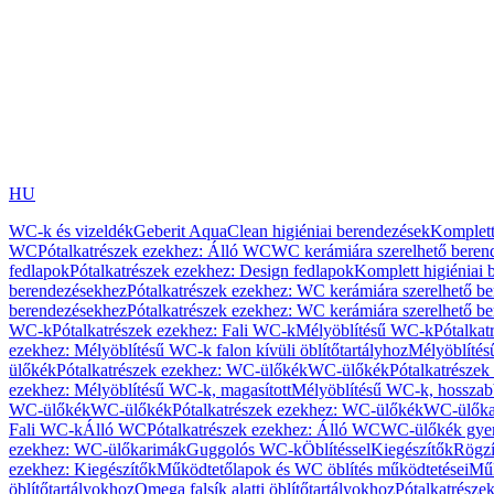
HU
WC-k és vizeldék
Geberit AquaClean higiéniai berendezések
Komplett
WC
Pótalkatrészek ezekhez: Álló WC
WC kerámiára szerelhető beren
fedlapok
Pótalkatrészek ezekhez: Design fedlapok
Komplett higiéniai
berendezésekhez
Pótalkatrészek ezekhez: WC kerámiára szerelhető b
berendezésekhez
Pótalkatrészek ezekhez: WC kerámiára szerelhető b
WC-k
Pótalkatrészek ezekhez: Fali WC-k
Mélyöblítésű WC-k
Pótalkat
ezekhez: Mélyöblítésű WC-k falon kívüli öblítőtartályhoz
Mélyöblíté
ülőkék
Pótalkatrészek ezekhez: WC-ülőkék
WC-ülőkék
Pótalkatrésze
ezekhez: Mélyöblítésű WC-k, magasított
Mélyöblítésű WC-k, hosszabb
WC-ülőkék
WC-ülőkék
Pótalkatrészek ezekhez: WC-ülőkék
WC-ülőka
Fali WC-k
Álló WC
Pótalkatrészek ezekhez: Álló WC
WC-ülőkék gye
ezekhez: WC-ülőkarimák
Guggolós WC-k
Öblítéssel
Kiegészítők
Rögzí
ezekhez: Kiegészítők
Működtetőlapok és WC öblítés működtetései
Műk
öblítőtartályokhoz
Omega falsík alatti öblítőtartályokhoz
Pótalkatrészek