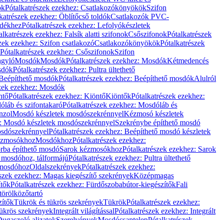
ök
Pótalkatrészek ezekhez: Csatlakozókönyökök
Szifon
katrészek ezekhez: Öblítőcső toldók
Csatlakozók PVC-
ldékhez
Pótalkatrészek ezekhez: Lefolyókészletek
alkatrészek ezekhez: Falsík alatti szifonok
Csőszifonok
Pótalkatrészek
zek ezekhez: Szifon csatlakozó
Csatlakozókönyökök
Pótalkatrészek
Pótalkatrészek ezekhez: Csőszifonok
Szifon
gyló
Mosdók
Mosdók
Pótalkatrészek ezekhez: Mosdók
Kétmedencés
osdók
Pótalkatrészek ezekhez: Pultra ültethető
Beépíthető mosdók
Pótalkatrészek ezekhez: Beépíthető mosdók
Alulról
szek ezekhez: Mosdók
ntő
Pótalkatrészek ezekhez: Kiöntő
Kiöntők
Pótalkatrészek ezekhez:
láb és szifontakaró
Pótalkatrészek ezekhez: Mosdóláb és
nzol
Mosdó készletek mosdószekrénnyel
Kézmosó készletek
z: Mosdó készletek mosdószekrénnyel
Szekrénybe építhető mosdó
osdószekrénnyel
Pótalkatrészek ezekhez: Beépíthető mosdó készletek
Kézmosókhoz
Mosdókhoz
Pótalkatrészek ezekhez:
orba építhető mosdó
Sarok kézmosókhoz
Pótalkatrészek ezekhez: Sarok
ő mosdóhoz, tálformájú
Pótalkatrészek ezekhez: Pultra ültethető
 mosdóhoz
Oldalszekrények
Pótalkatrészek ezekhez:
észek ezekhez: Magas kiegészítő szekrények
Középmagas
ítők
Pótalkatrészek ezekhez: Fürdőszobabútor-kiegészítők
Fali
törölközőtartó
zítők
Tükrök és tükrös szekrények
Tükrök
Pótalkatrészek ezekhez:
Tükrös szekrények
Integrált világítással
Pótalkatrészek ezekhez: Integrált
ugaszoló aljzatok
Szerelvények
Mosdócsaptelep
Pótalkatrészek