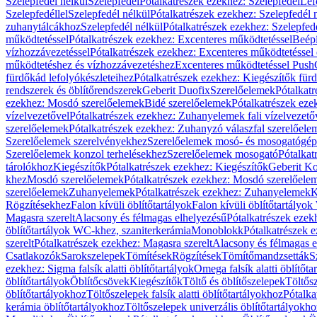
Szelepfedél nélkül
Szelepfedél
Pótalkatrészek ezekhez: Szelepfedél
Lef
Szelepfedéllel
Szelepfedél nélkül
Pótalkatrészek ezekhez: Szelepfedél 
zuhanytálcákhoz
Szelepfedél nélkül
Pótalkatrészek ezekhez: Szelepfed
működtetéssel
Pótalkatrészek ezekhez: Excenteres működtetéssel
Beépí
vízhozzávezetéssel
Pótalkatrészek ezekhez: Excenteres működtetéssel 
működtetéshez és vízhozzávezetéshez
Excenteres működtetéssel Push
fürdőkád lefolyókészleteihez
Pótalkatrészek ezekhez: Kiegészítők fürd
rendszerek és öblítőrendszerek
Geberit Duofix
Szerelőelemek
Pótalkat
ezekhez: Mosdó szerelőelemek
Bidé szerelőelemek
Pótalkatrészek eze
vízelvezetővel
Pótalkatrészek ezekhez: Zuhanyelemek fali vízelvezető
szerelőelemek
Pótalkatrészek ezekhez: Zuhanyzó válaszfal szerelőele
Szerelőelemek szerelvényekhez
Szerelőelemek mosó- és mosogatógé
Szerelőelemek konzol terhelésekhez
Szerelőelemek mosogató
Pótalkat
tárolókhoz
Kiegészítők
Pótalkatrészek ezekhez: Kiegészítők
Geberit K
khez
Mosdó szerelőelemek
Pótalkatrészek ezekhez: Mosdó szerelőele
szerelőelemek
Zuhanyelemek
Pótalkatrészek ezekhez: Zuhanyelemek
K
Rögzítésekhez
Falon kívüli öblítőtartályok
Falon kívüli öblítőtartály
Magasra szerelt
Alacsony és félmagas elhelyezésű
Pótalkatrészek ezek
öblítőtartályok WC-khez, szaniterkerámia
Monoblokk
Pótalkatrészek 
szerelt
Pótalkatrészek ezekhez: Magasra szerelt
Alacsony és félmagas e
Csatlakozók
Sarokszelepek
Tömítések
Rögzítések
Tömítőmandzsetták
S
ezekhez: Sigma falsík alatti öblítőtartályok
Omega falsík alatti öblítőta
öblítőtartályok
Öblítőcsövek
Kiegészítők
Töltő és öblítőszelepek
Töltős
öblítőtartályokhoz
Töltőszelepek falsík alatti öblítőtartályokhoz
Pótalka
kerámia öblítőtartályokhoz
Töltőszelepek univerzális öblítőtartályokho