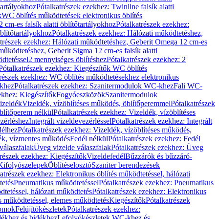
őtartályokhoz
Pótalkatrészek ezekhez: Twinline falsík alatti
k
WC öblítés működtetések elektronikus öblítés
cm-es falsík alatti öblítőtartályokhoz
Pótalkatrészek ezekhez:
blítőtartályokhoz
Pótalkatrészek ezekhez: Hálózati működtetéshez,
atrészek ezekhez: Hálózati működtetéshez, Geberit Omega 12 cm-es
űködtetéshez, Geberit Sigma 12 cm-es falsík alatti
dtetéssel
2 mennyiséges öblítéshez
Pótalkatrészek ezekhez: 2
Pótalkatrészek ezekhez: Kiegészítők WC öblítés
trészek ezekhez: WC öblítés működtetésekhez elektronikus
khez
Pótalkatrészek ezekhez: Szanitermodulok WC-khez
Fali WC-
ekhez: Kiegészítők
Fogyóeszközök
Szanitermodulok
izeldék
Vizeldék, vízöblítéses működés, öblítőperemmel
Pótalkatrészek
blítőperem nélkül
Pótalkatrészek ezekhez: Vizeldék, vízöblítéses
ezérléshez
Integrált vizeldevezérléssel
Pótalkatrészek ezekhez: Integrált
délhez
Pótalkatrészek ezekhez: Vizeldék, vízöblítéses működés,
dék, vízmentes működés
Fedél nélkül
Pótalkatrészek ezekhez: Fedél
válaszfalak
Üveg vizelde válaszfalak
Pótalkatrészek ezekhez: Üveg
trészek ezekhez: Kiegészítők
Vizeldefedél
Bűzzárók és bűzzáró-
Kifolyószelepek
Öblítéselosztó
Szaniter berendezések
atrészek ezekhez: Elektronikus öblítés működtetéssel, hálózati
tetés
Pneumatikus működtetéssel
Pótalkatrészek ezekhez: Pneumatikus
dtetéssel, hálózati működtetés
Pótalkatrészek ezekhez: Elektronikus
és működtetéssel, elemes működtetés
Kiegészítők
Pótalkatrészek
domok
Felújítókészletek
Pótalkatrészek ezekhez:
dékhez és bidékhez
Lefolyókészletek WC-khez és