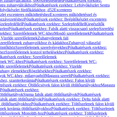
let zuhanytálcákhoz, d90
Szelepfedéllel
Pótalkatrészek ezekhez:
stra zuhanytálcákhoz
Pótalkatrészek ezekhez: Lefolyókészlet Sestra
efolyókészlet fürdőkádakhoz, d52
Excenteres
szlet excenteres működtetéshez
Excenteres működtetéssel és
ozzávezetéshez
Pótalkatrészek ezekhez: Beépítőkészlet excenteres
Szelepfedéllel
Pótalkatrészek ezekhez: Szelepfedéllel
Kiegészítők
szelep
Pótalkatrészek ezekhez: Falsík alatti visszacsapó szelep
Szerelési
ezekhez: Szerelőelemek WC-khez
Mosdó szerelőelemek
Pótalkatrészek
 Vizelde szerelőelemek
Zuhanyelemek fali
 Szerelőelemek zuhanyzókhoz és kádakhoz
Zuhanyzó válaszfal
iöntőkhöz
Szerelőelemek szerelvényekhez
Pótalkatrészek ezekhez:
hez
Szerelőelemek konzol terhelésekhez
Pótalkatrészek ezekhez:
lkatrészek ezekhez: Szerelőelemek
lemek WC-khez
Pótalkatrészek ezekhez: Szerelőelemek WC-
lde szerelőelemek
Pótalkatrészek ezekhez: Vizelde
uhany elemekhez
Rögzítésekhez
Pótalkatrészek ezekhez:
rtályok WC-khez, műanyagból
Magasra szerelt
Pótalkatrészek ezekhez:
khez, szaniterkerámia
Pótalkatrészek ezekhez: Falon kívüli
trészek ezekhez: Öblítőcsövek falon kívüli öblítőtartályokhoz
Magasra
Pótalkatrészek ezekhez:
 öblítőtartályok
Sigma falsík alatti öblítőtartályok
Pótalkatrészek
alsík alatti öblítőtartályok
Pótalkatrészek ezekhez: Delta falsík alatti
 öblítőtartályokhoz
Pótalkatrészek ezekhez: Töltőszelepek falon kívüli
epek kerámia öblítőtartályokhoz
Pótalkatrészek ezekhez: Töltőszelepek
öltőszelepek Monolith-hoz
Pótalkatrészek ezekhez: Töltőszelepek