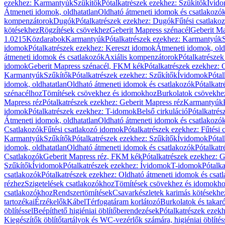
ezekhez: Karmantyúk
Szűkítők
Pótalkatrészek ezekhez: Szűkítők
Ívid
Átmeneti idomok, oldhatatlan
Oldható átmeneti idomok és csatlakozó
kompenzátorok
Dugók
Pótalkatrészek ezekhez: Dugók
Fűtési csatlako
kötésekhez
Rögzítések csövekhez
Geberit Mapress szénacél
Geberit Ma
1.0215
Közdarabok
Karmantyúk
Pótalkatrészek ezekhez: Karmantyúk
idomok
Pótalkatrészek ezekhez: Kereszt idomok
Átmeneti idomok, old
átmeneti idomok és csatlakozók
Axiális kompenzátorok
Pótalkatrésze
idomok
Geberit Mapress szénacél, FKM kék
Pótalkatrészek ezekhez:
Karmantyúk
Szűkítők
Pótalkatrészek ezekhez: Szűkítők
Ívidomok
Pótal
idomok, oldhatatlan
Oldható átmeneti idomok és csatlakozók
Pótalkatr
szénacélhoz
Tömítések csövekhez és idomokhoz
Burkolatok csövekhe
Mapress réz
Pótalkatrészek ezekhez: Geberit Mapress réz
Karmantyúk
idomok
Pótalkatrészek ezekhez: T-idomok
Belső cirkuláció
Pótalkatrés
Átmeneti idomok, oldhatatlan
Oldható átmeneti idomok és csatlakozó
Csatlakozók
Fűtési csatlakozó idomok
Pótalkatrészek ezekhez: Fűtési
Karmantyúk
Szűkítők
Pótalkatrészek ezekhez: Szűkítők
Ívidomok
Pótal
idomok, oldhatatlan
Oldható átmeneti idomok és csatlakozók
Pótalkatr
Csatlakozók
Geberit Mapress réz, FKM kék
Pótalkatrészek ezekhez: 
Szűkítők
Ívidomok
Pótalkatrészek ezekhez: Ívidomok
T-idomok
Pótalk
csatlakozók
Pótalkatrészek ezekhez: Oldható átmeneti idomok és csat
rézhez
Szigetelések csatlakozókhoz
Tömítések csövekhez és idomokh
csatlakozókhoz
Rendszertömítések
Csavarkészletek karimás kötésekhe
tartozékai
Érzékelők
Kábel
Térfogatáram korlátozó
Burkolatok és takar
öblítéssel
Beépíthető higiéniai öblítőberendezések
Pótalkatrészek ezekh
Kiegészítők öblítőtartályok és WC-vezérlők számára, higiéniai öblítés