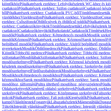
kiöntőkhöz
Pótalkatrészek ezekhez: Lefolyókészletek WC-khez és ki
csatlakozó
Pótalkatrészek ezekhez: Szifon csatlakozó
Csatlakozó készl
ből
Pótalkatrészek ezekhez: Csatlakozók PVC-ből
Tömítőmandzsetták
vizeldékhez
Vizeldeszifon
Pótalkatrészek ezekhez: Vizeldeszifon
Csiga
ezekhez: Csőszifonok
Öblítőcsövek és öblítőcső toldók
Pótalkatrészek
ezekhez: Csatlakozókönyökök
Tömítőmandzsetták
Lefolyókészletek b
csatlakozó
Csatlakozókönyökök
Burkolatok
Csatlakozók
Tömítések
Heg
mosdók
Pótalkatrészek ezekhez: Kétmedencés mosdók
Mosdók szekré
mosdók
Kézmosó
Pótalkatrészek ezekhez: Kézmosó
Sarok kézmosó
Fé
beépíthető mosdók
Pótalkatrészek ezekhez: Alulról beépíthető mosdók
gyerekeknek
Mosdók
Öblítőmedencék
Pótalkatrészek ezekhez: Öblít
Kiöntők
Többcélú medence
Pótalkatrészek ezekhez: Többcélú medenc
szifontakaró
Mosdólábak
Szifontakarók
Pótalkatrészek ezekhez: Szifon
mosdószekrénnyel
Pótalkatrészek ezekhez: Kézmosó készletek mosdó
készletek mosdószekrénnyel
Pótalkatrészek ezekhez: Szekrénybe épí
mosdószekrénnyel
Fürdőszobabútorok
Mosdószekrények
Pótalkatrész
Mosdókhoz
Kétmedencés mosdókhoz
Pótalkatrészek ezekhez: Kétm
kézmosókhoz
Sarok mosdókhoz
Pótalkatrészek ezekhez: Sarok mosd
mosdóhoz, tálformájú
Pultra ültethető mosdóhoz, négyszögletes
Pótalk
Oldalszekrények
Kisméretű oldalsó szekrények
Pótalkatrészek ezekhe
szekrények
Pótalkatrészek ezekhez: Középmagas szekrények
Faliszek
polcok
Pótalkatrészek ezekhez: Fali polcok
Kiegészítők
Pótalkatrészek
kampó
Világítótestek
Fogantyúk
Lábazatkészletek
Mágnestáblák
Dugasz
Tükrök
Integrált világítással
Pótalkatrészek ezekhez: Integrált világításs
világítással
Integrált világítás nélkül
Pótalkatrészek ezekhez: Integrált vi