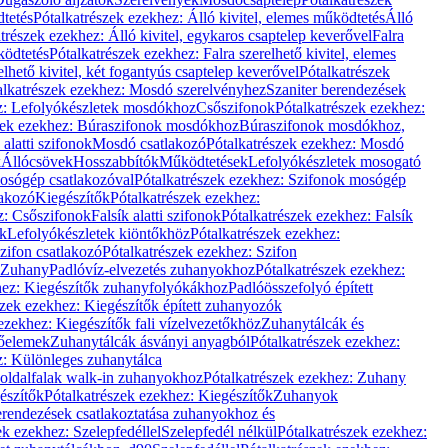
dtetés
Pótalkatrészek ezekhez: Álló kivitel, elemes működtetés
Álló
trészek ezekhez: Álló kivitel, egykaros csaptelep keverővel
Falra
ködtetés
Pótalkatrészek ezekhez: Falra szerelhető kivitel, elemes
elhető kivitel, két fogantyús csaptelep keverővel
Pótalkatrészek
alkatrészek ezekhez: Mosdó szerelvényhez
Szaniter berendezések
z: Lefolyókészletek mosdókhoz
Csőszifonok
Pótalkatrészek ezekhez:
zek ezekhez: Búraszifonok mosdókhoz
Búraszifonok mosdókhoz,
alatti szifonok
Mosdó csatlakozó
Pótalkatrészek ezekhez: Mosdó
k
Állócsövek
Hosszabbítók
Működtetések
Lefolyókészletek mosogató
osógép csatlakozóval
Pótalkatrészek ezekhez: Szifonok mosógép
lakozó
Kiegészítők
Pótalkatrészek ezekhez:
z: Csőszifonok
Falsík alatti szifonok
Pótalkatrészek ezekhez: Falsík
ők
Lefolyókészletek kiöntőkhöz
Pótalkatrészek ezekhez:
zifon csatlakozó
Pótalkatrészek ezekhez: Szifon
Zuhany
Padlóvíz-elvezetés zuhanyokhoz
Pótalkatrészek ezekhez:
hez: Kiegészítők zuhanyfolyókákhoz
Padlóösszefolyó épített
szek ezekhez: Kiegészítők épített zuhanyozók
ezekhez: Kiegészítők fali vízelvezetőkhöz
Zuhanytálcák és
lőelemek
Zuhanytálcák ásványi anyagból
Pótalkatrészek ezekhez:
z: Különleges zuhanytálca
oldalfalak walk-in zuhanyokhoz
Pótalkatrészek ezekhez: Zuhany
észítők
Pótalkatrészek ezekhez: Kiegészítők
Zuhanyok
erendezések csatlakoztatása zuhanyokhoz és
ek ezekhez: Szelepfedéllel
Szelepfedél nélkül
Pótalkatrészek ezekhez: