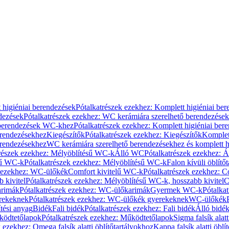
 higiéniai berendezések
Pótalkatrészek ezekhez: Komplett higiéniai be
dezések
Pótalkatrészek ezekhez: WC kerámiára szerelhető berendezések
 berendezések WC-khez
Pótalkatrészek ezekhez: Komplett higiéniai be
erendezésekhez
Kiegészítők
Pótalkatrészek ezekhez: Kiegészítők
Komplet
erendezésekhez
WC kerámiára szerelhető berendezésekhez és komplett h
részek ezekhez: Mélyöblítésű WC-k
Álló WC
Pótalkatrészek ezekhez: 
sű WC-k
Pótalkatrészek ezekhez: Mélyöblítésű WC-k
Falon kívüli öblítő
k ezekhez: WC-ülőkék
Comfort kivitelű WC-k
Pótalkatrészek ezekhez: C
 kivitel
Pótalkatrészek ezekhez: Mélyöblítésű WC-k, hosszabb kivitel
C
rimák
Pótalkatrészek ezekhez: WC-ülőkarimák
Gyermek WC-k
Pótalka
rekeknek
Pótalkatrészek ezekhez: WC-ülőkék gyerekeknek
WC-ülőkék
tési anyag
Bidék
Fali bidék
Pótalkatrészek ezekhez: Fali bidék
Álló bidé
ödtetőlapok
Pótalkatrészek ezekhez: Működtetőlapok
Sigma falsík alatt
 ezekhez: Omega falsík alatti öblítőtartályokhoz
Kappa falsík alatti öblí