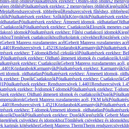
blítés-stop öblítés
Pótalkatrészek ezekhez: Öblítés-stop öblítés
2 mennyis
éges öblítés
Pótalkatrészek ezekhez: 2 mennyiséges öblítés
Kiegészítők
 Mepla
Rendszercsövek, többrétegű
Rendszercsövek fűtéshez, többréteg
kítők
Pótalkatrészek ezekhez: Szűkítők
Könyökök
Pótalkatrészek ezekh
ldhatatlan
Pótalkatrészek ezekhez: Átmeneti idomok, oldhatatlan
Oldhat
k
Csatlakozók
Pótalkatrészek ezekhez: Csatlakozók
Elosztók menetes csa
atlakozó idomok
Pótalkatrészek ezekhez: Fűtési csatlakozó idomok
Kiegé
mokhoz
Tömítések csatlakozókhoz
Burkolatok csövekhez
Rögzítések csö
z
Geberit Mapress rozsdamentes acél
Geberit Mapress rozsdamentes acé
 1.4401
Rendszercsövek 1.4521
Közdarabok
Karmantyúk
Pótalkatrészek
atrészek ezekhez: T-idomok
Belső cirkuláció
Pótalkatrészek ezekhez: Bel
k
Pótalkatrészek ezekhez: Oldható átmeneti idomok és csatlakozók
Axiál
alkatrészek ezekhez: Csatlakozók
Geberit Mapress rozsdamentes acél, 
1.4401
Közdarabok
Karmantyúk
Pótalkatrészek ezekhez: Karmantyúk
Sz
ti idomok, oldhatatlan
Pótalkatrészek ezekhez: Átmeneti idomok, oldha
ek ezekhez: Dugók
Csatlakozók
Pótalkatrészek ezekhez: Csatlakozók
Geb
01
Pótalkatrészek ezekhez: Rendszercsövek 1.4401
Rendszercsövek 1.4
katrészek ezekhez: Ívidomok
T-idomok
Pótalkatrészek ezekhez: T-idom
észek ezekhez: Oldható átmeneti idomok és csatlakozók
Dugók
Pótalkat
kompenzátorok
Geberit Mapress rozsdamentes acél, FKM kék
Pótalkatré
1.4401
Rendszercsövek 1.4521
Közdarabok
Karmantyúk
Pótalkatrészek
atrészek ezekhez: T-idomok
Átmeneti idomok, oldhatatlan
Pótalkatrésze
lakozók
Dugók
Pótalkatrészek ezekhez: Dugók
Kiegészítők Geberit Mapr
igetelések csövekhez és idomokhoz
Tömítések csövekhez és idomokho
ek karimás kötésekhez
Geberit Mapress Therm
Therm rendszercsövek
Id