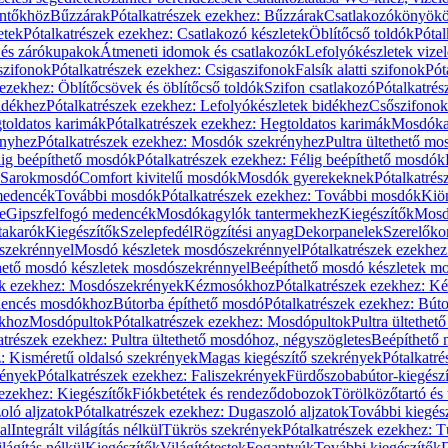
öntőkhöz
Bűzzárak
Pótalkatrészek ezekhez: Bűzzárak
Csatlakozókönyök
etek
Pótalkatrészek ezekhez: Csatlakozó készletek
Öblítőcső toldók
Pótal
 és zárókupakok
Átmeneti idomok és csatlakozók
Lefolyókészletek vize
szifonok
Pótalkatrészek ezekhez: Csigaszifonok
Falsík alatti szifonok
Pót
 ezekhez: Öblítőcsövek és öblítőcső toldók
Szifon csatlakozó
Pótalkatrés
idékhez
Pótalkatrészek ezekhez: Lefolyókészletek bidékhez
Csőszifonok
toldatos karimák
Pótalkatrészek ezekhez: Hegtoldatos karimák
Mosdóka
nyhez
Pótalkatrészek ezekhez: Mosdók szekrényhez
Pultra ültethető m
lig beépíthető mosdók
Pótalkatrészek ezekhez: Félig beépíthető mosdók
Sarokmosdó
Comfort kivitelű mosdók
Mosdók gyerekeknek
Pótalkatré
őmedencék
További mosdók
Pótalkatrészek ezekhez: További mosdók
Kiö
e
Gipszfelfogó medencék
Mosdókagylók tantermekhez
Kiegészítők
Mosdó
takarók
Kiegészítők
Szelepfedél
Rögzítési anyag
Dekorpanelek
Szerelőko
szekrénnyel
Mosdó készletek mosdószekrénnyel
Pótalkatrészek ezekhe
thető mosdó készletek mosdószekrénnyel
Beépíthető mosdó készletek m
ek ezekhez: Mosdószekrények
Kézmosókhoz
Pótalkatrészek ezekhez: 
edencés mosdókhoz
Bútorba építhető mosdó
Pótalkatrészek ezekhez: Bút
ókhoz
Mosdópultok
Pótalkatrészek ezekhez: Mosdópultok
Pultra ültethet
atrészek ezekhez: Pultra ültethető mosdóhoz, négyszögletes
Beépíthető
z: Kisméretű oldalsó szekrények
Magas kiegészítő szekrények
Pótalkatr
rények
Pótalkatrészek ezekhez: Faliszekrények
Fürdőszobabútor-kiegész
 ezekhez: Kiegészítők
Fiókbetétek és rendeződobozok
Törölközőtartó és 
oló aljzatok
Pótalkatrészek ezekhez: Dugaszoló aljzatok
További kiegés
al
Integrált világítás nélkül
Tükrös szekrények
Pótalkatrészek ezekhez: 
lágítás nélkül
Kiegészítők
Világítótestek
Fogantyúk
További kiegészítők
D