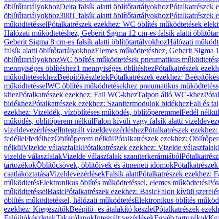
öblítőtartályokhoz
Delta falsík alatti öblítőtartályokhoz
Pótalkatrészek e
öblítőtartályokhoz
300T falsík alatti öblítőtartályokhoz
Pótalkatrészek e
működtetéssel
Pótalkatrészek ezekhez: WC öblítés működtetések elekt
Hálózati működtetéshez, Geberit Sigma 12 cm-es falsík alatti öblítőta
Geberit Sigma 8 cm-es falsík alatti öblítőtartályokhoz
Hálózati működte
falsík alatti öblítőtartályokhoz
Elemes működtetéshez, Geberit Sigma 12 
öblítőtartályokhoz
WC öblítés működtetések pneumatikus működtetéss
mennyiséges öblítéshez
1 mennyiséges öblítéshez
Pótalkatrészek ezekh
működtetésekhez
Beépítőkészletek
Pótalkatrészek ezekhez: Beépítőkés
működtetéssel
WC öblítés működtetésekhez pneumatikus működtetéss
khez
Pótalkatrészek ezekhez: Fali WC-khez
Talpon álló WC-khez
Póta
bidékhez
Pótalkatrészek ezekhez: Szanitermodulok bidékhez
Fali és t
ezekhez: Vizeldék, vízöblítéses működés, öblítőperemmel
Fedél nélkü
működés, öblítőperem nélkül
Falon kívüli vagy falsík alatti vizeldevez
vizeldevezérléssel
Integrált vizeldevezérléshez
Pótalkatrészek ezekhez: 
fedéllel/fedélhez
Öblítőperem nélkül
Pótalkatrészek ezekhez: Öblítőpe
nélkül
Vizelde válaszfalak
Pótalkatrészek ezekhez: Vizelde válaszfalak
vizelde válaszfalak
Vizelde válaszfalak szaniterkerámiából
Pótalkatrés
tartozékok
Öblítőcsövek, öblítőívek és átmeneti idomok
Pótalkatrészek
csatlakoztatása
Vizeldevezérlések
Falsík alatt
Pótalkatrészek ezekhez: Fa
működtetés
Elektronikus öblítés működtetéssel, elemes működtetés
Pót
működtetéssel
Basic
Pótalkatrészek ezekhez: Basic
Falon kívüli szerelé
öblítés működtetéssel, hálózati működtetés
Elektronikus öblítés működ
ezekhez: Kiegészítők
Beépítő- és átalakító készlet
Pótalkatrészek ezekhe
Felújítókészletek
Takarólapok
Integrált vezérlések
Egyéb tartozékok
Kez