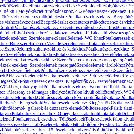
olyókészlet zuhanytálcákhoz, d90
Pótalkatrészek ezekhez: Lefolyókész
nélkül
Szelepfedél
Pótalkatrészek ezekhez: Szelepfedél
Lefolyókészlet Se
él nélkül
Lefolyókészlet fürdőkádakhoz, d52
Pótalkatrészek ezekhez: L
tőkészlet excenteres működtetéshez
Pótalkatrészek ezekhez: Beépítőké
és vízhozzávezetéssel
Beépítőkészlet excenteres működtetéshez és vízh
Control
Pótalkatrészek ezekhez: Excenteres működtetéssel PushControl
őkád lefolyókészleteihez
Csatlakozó készletek
Falsík alatti visszacsapó 
részek ezekhez: Szerelőelemek
Szerelőelemek WC-khez
Pótalkatrészek 
khez: Bidé szerelőelemek
Vizelde szerelőelemek
Pótalkatrészek ezekhez:
vel
Szerelőelemek zuhanyzókhoz és kádakhoz
Pótalkatrészek ezekhez:
mek
Szerelőelemek kiöntőkhöz
Pótalkatrészek ezekhez: Szerelőelemek k
pekhez
Pótalkatrészek ezekhez: Szerelőelemek mosó- és mosogatógépek
részek ezekhez: Szerelőelemek mosogató
Szerelőelemek tárolókhoz
Póta
ombifix
Szerelőelemek
Pótalkatrészek ezekhez: Szerelőelemek
Szerelőe
mek
Bidé szerelőelemek
Pótalkatrészek ezekhez: Bidé szerelőelemek
Vize
iegészítők
Pótalkatrészek ezekhez: Kiegészítők
WC-szerelőelemekhez
Z
ok WC-khez, műanyagból
Pótalkatrészek ezekhez: Falon kívüli öblítőta
hez: Alacsony és félmagas elhelyezésű
Falon kívüli öblítőtartályok WC-
ezekhez: Monoblokk
Öblítőcsövek falon kívüli öblítőtartályokhoz
Pótalka
lhelyezésű
Kiegészítők
Pótalkatrészek ezekhez: Kiegészítők
Csatlakozók
zűkítőidomok, gallérok és duzzasztó elemek
Öblítőszelepek
Falsík alatti
rtályok
Pótalkatrészek ezekhez: Omega falsík alatti öblítőtartályok
Delta f
zelepek
Pótalkatrészek ezekhez: Töltőszelepek
Töltőszelepek falon kívüli
trészek ezekhez: Töltőszelepek falsík alatti öblítőtartályokhoz
Töltőszel
z
Pótalkatrészek ezekhez: Töltőszelepek univerzális öblítőtartályokhoz
T