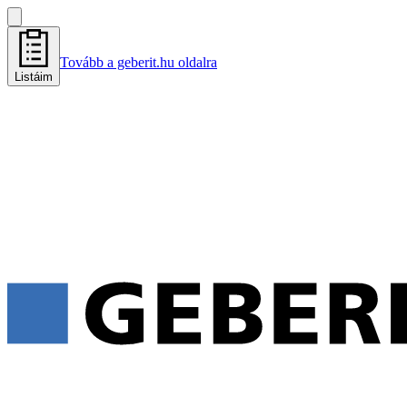
Tovább a geberit.hu oldalra
Listáim