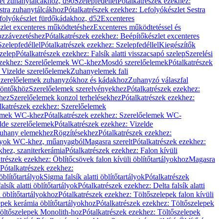
let zuhanytálcákhoz, d90
Szelepfedéllel
Pótalkatrészek ezekhez:
stra zuhanytálcákhoz
Pótalkatrészek ezekhez: Lefolyókészlet Sestra
efolyókészlet fürdőkádakhoz, d52
Excenteres
szlet excenteres működtetéshez
Excenteres működtetéssel és
ozzávezetéshez
Pótalkatrészek ezekhez: Beépítőkészlet excenteres
Szelepfedéllel
Pótalkatrészek ezekhez: Szelepfedéllel
Kiegészítők
szelep
Pótalkatrészek ezekhez: Falsík alatti visszacsapó szelep
Szerelési
ezekhez: Szerelőelemek WC-khez
Mosdó szerelőelemek
Pótalkatrészek
 Vizelde szerelőelemek
Zuhanyelemek fali
 Szerelőelemek zuhanyzókhoz és kádakhoz
Zuhanyzó válaszfal
iöntőkhöz
Szerelőelemek szerelvényekhez
Pótalkatrészek ezekhez:
hez
Szerelőelemek konzol terhelésekhez
Pótalkatrészek ezekhez:
lkatrészek ezekhez: Szerelőelemek
lemek WC-khez
Pótalkatrészek ezekhez: Szerelőelemek WC-
lde szerelőelemek
Pótalkatrészek ezekhez: Vizelde
uhany elemekhez
Rögzítésekhez
Pótalkatrészek ezekhez:
rtályok WC-khez, műanyagból
Magasra szerelt
Pótalkatrészek ezekhez:
khez, szaniterkerámia
Pótalkatrészek ezekhez: Falon kívüli
trészek ezekhez: Öblítőcsövek falon kívüli öblítőtartályokhoz
Magasra
Pótalkatrészek ezekhez:
 öblítőtartályok
Sigma falsík alatti öblítőtartályok
Pótalkatrészek
alsík alatti öblítőtartályok
Pótalkatrészek ezekhez: Delta falsík alatti
 öblítőtartályokhoz
Pótalkatrészek ezekhez: Töltőszelepek falon kívüli
epek kerámia öblítőtartályokhoz
Pótalkatrészek ezekhez: Töltőszelepek
öltőszelepek Monolith-hoz
Pótalkatrészek ezekhez: Töltőszelepek