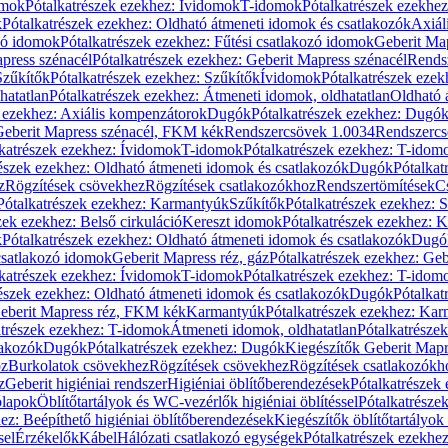
omok
Pótalkatrészek ezekhez: Ívidomok
T-idomok
Pótalkatrészek ezekhe
k
Pótalkatrészek ezekhez: Oldható átmeneti idomok és csatlakozók
Axiál
zó idomok
Pótalkatrészek ezekhez: Fűtési csatlakozó idomok
Geberit Map
press szénacél
Pótalkatrészek ezekhez: Geberit Mapress szénacél
Rends
Szűkítők
Pótalkatrészek ezekhez: Szűkítők
Ívidomok
Pótalkatrészek eze
hatatlan
Pótalkatrészek ezekhez: Átmeneti idomok, oldhatatlan
Oldható 
k ezekhez: Axiális kompenzátorok
Dugók
Pótalkatrészek ezekhez: Dugó
 Geberit Mapress szénacél, FKM kék
Rendszercsövek 1.0034
Rendszercs
katrészek ezekhez: Ívidomok
T-idomok
Pótalkatrészek ezekhez: T-idom
észek ezekhez: Oldható átmeneti idomok és csatlakozók
Dugók
Pótalkat
z
Rögzítések csövekhez
Rögzítések csatlakozókhoz
Rendszertömítések
C
Pótalkatrészek ezekhez: Karmantyúk
Szűkítők
Pótalkatrészek ezekhez: 
zek ezekhez: Belső cirkuláció
Kereszt idomok
Pótalkatrészek ezekhez: 
k
Pótalkatrészek ezekhez: Oldható átmeneti idomok és csatlakozók
Dugó
 csatlakozó idomok
Geberit Mapress réz, gáz
Pótalkatrészek ezekhez: Geb
katrészek ezekhez: Ívidomok
T-idomok
Pótalkatrészek ezekhez: T-idom
észek ezekhez: Oldható átmeneti idomok és csatlakozók
Dugók
Pótalkat
Geberit Mapress réz, FKM kék
Karmantyúk
Pótalkatrészek ezekhez: Ka
atrészek ezekhez: T-idomok
Átmeneti idomok, oldhatatlan
Pótalkatrésze
lakozók
Dugók
Pótalkatrészek ezekhez: Dugók
Kiegészítők Geberit Mapr
oz
Burkolatok csövekhez
Rögzítések csövekhez
Rögzítések csatlakozókh
z
Geberit higiéniai rendszer
Higiéniai öblítőberendezések
Pótalkatrészek 
ólapok
Öblítőtartályok és WC-vezérlők higiéniai öblítéssel
Pótalkatrésze
ez: Beépíthető higiéniai öblítőberendezések
Kiegészítők öblítőtartályok
sel
Érzékelők
Kábel
Hálózati csatlakozó egységek
Pótalkatrészek ezekhez