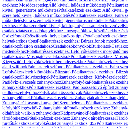
ezekhez: Mosdócsaptelep
Álló kivitel, hálózati működtetés
Pótalkatrés
kivitel, generátoros működtetés
Pótalkatrészek ezekhez: Álló kivitel, 
szerelhető kivitel, hálózati működtetés
Pótalkatrészek ezekhez: Falra sz
működtetés
Falra szerelhető kivitel, generátoros működtetés
Pótalkatré
ezekhez: Falra szerelhető kivitel, két fogantyús csaptelep keverővel
Ki
csatlakoztatása mosdókagylókhoz, mosogatókhoz, készülékekhez és
Csőszifonok
Csőszifonok, helytakarékos típus
Pótalkatrészek ezekhez:
helytakarékos típus
Pótalkatrészek ezekhez: Búraszifonok mosdókhoz, 
csatlakozó
Szifon csatlakozó
Csatlakozókönyökök
Burkolatok
Csatlako
medencékhez
Pótalkatrészek ezekhez: Lefolyókészletek mosogató m
csatlakozóval
Mosogató csatlakozások
Pótalkatrészek ezekhez: Mosoga
Kiegészítők
Lefolyókészletek berendezésekhez
Pótalkatrészek ezekhe
alatti szifonok
Falra szerelt szifonok
Pótalkatrészek ezekhez: Falra szer
Lefolyókészletek kiöntőkhöz
Bűzzárak
Pótalkatrészek ezekhez: Bűzzá
csatlakozó
Kifolyószelepek
Pótalkatrészek ezekhez: Kifolyószelepek
Ki
Padlóvíz-elvezetés zuhanyokhoz
Zuhanyfolyóka
Pótalkatrészek ezekh
zuhanyzókhoz
Pótalkatrészek ezekhez: Padlóösszefolyó épített zuha
padlóösszefolyóihoz
Falsík alatti összefolyók
Pótalkatrészek ezekhez: F
zuhanyfelületek
Pótalkatrészek ezekhez: Zuhanytálcák és zuhanyfelül
Zuhanytálcák ásványi anyagból
Szerelőelemek
Pótalkatrészek ezekhez
lefolyók
Kiegészítők
Zuhanykabinok
Pótalkatrészek ezekhez: Zuhanyk
oldalfalak walk-in zuhanyokhoz
Kádparavánok
Pótalkatrészek ezekh
tárolórekeszei
Pótalkatrészek ezekhez: Zuhanyok tárolórekeszei
Tároló
fürdőkádakhoz
Lefolyókészlet zuhanytálcákhoz, d52
Pótalkatrészek e