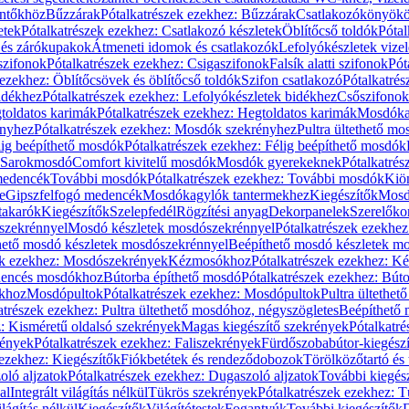
öntőkhöz
Bűzzárak
Pótalkatrészek ezekhez: Bűzzárak
Csatlakozókönyök
etek
Pótalkatrészek ezekhez: Csatlakozó készletek
Öblítőcső toldók
Pótal
 és zárókupakok
Átmeneti idomok és csatlakozók
Lefolyókészletek vize
szifonok
Pótalkatrészek ezekhez: Csigaszifonok
Falsík alatti szifonok
Pót
 ezekhez: Öblítőcsövek és öblítőcső toldók
Szifon csatlakozó
Pótalkatrés
idékhez
Pótalkatrészek ezekhez: Lefolyókészletek bidékhez
Csőszifonok
toldatos karimák
Pótalkatrészek ezekhez: Hegtoldatos karimák
Mosdóka
nyhez
Pótalkatrészek ezekhez: Mosdók szekrényhez
Pultra ültethető m
lig beépíthető mosdók
Pótalkatrészek ezekhez: Félig beépíthető mosdók
Sarokmosdó
Comfort kivitelű mosdók
Mosdók gyerekeknek
Pótalkatré
őmedencék
További mosdók
Pótalkatrészek ezekhez: További mosdók
Kiö
e
Gipszfelfogó medencék
Mosdókagylók tantermekhez
Kiegészítők
Mosdó
takarók
Kiegészítők
Szelepfedél
Rögzítési anyag
Dekorpanelek
Szerelőko
szekrénnyel
Mosdó készletek mosdószekrénnyel
Pótalkatrészek ezekhe
thető mosdó készletek mosdószekrénnyel
Beépíthető mosdó készletek m
ek ezekhez: Mosdószekrények
Kézmosókhoz
Pótalkatrészek ezekhez: 
edencés mosdókhoz
Bútorba építhető mosdó
Pótalkatrészek ezekhez: Bút
ókhoz
Mosdópultok
Pótalkatrészek ezekhez: Mosdópultok
Pultra ültethet
atrészek ezekhez: Pultra ültethető mosdóhoz, négyszögletes
Beépíthető
z: Kisméretű oldalsó szekrények
Magas kiegészítő szekrények
Pótalkatr
rények
Pótalkatrészek ezekhez: Faliszekrények
Fürdőszobabútor-kiegész
 ezekhez: Kiegészítők
Fiókbetétek és rendeződobozok
Törölközőtartó és 
oló aljzatok
Pótalkatrészek ezekhez: Dugaszoló aljzatok
További kiegés
al
Integrált világítás nélkül
Tükrös szekrények
Pótalkatrészek ezekhez: 
lágítás nélkül
Kiegészítők
Világítótestek
Fogantyúk
További kiegészítők
D