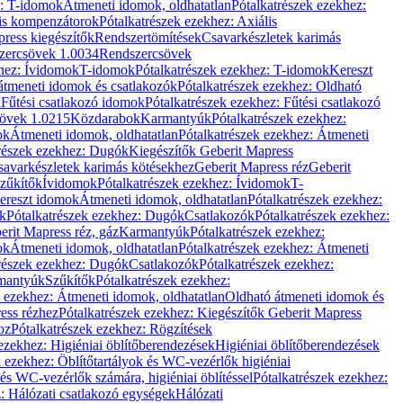
z: T-idomok
Átmeneti idomok, oldhatatlan
Pótalkatrészek ezekhez:
is kompenzátorok
Pótalkatrészek ezekhez: Axiális
ress kiegészítők
Rendszertömítések
Csavarkészletek karimás
zercsövek 1.0034
Rendszercsövek
khez: Ívidomok
T-idomok
Pótalkatrészek ezekhez: T-idomok
Kereszt
átmeneti idomok és csatlakozók
Pótalkatrészek ezekhez: Oldható
k
Fűtési csatlakozó idomok
Pótalkatrészek ezekhez: Fűtési csatlakozó
övek 1.0215
Közdarabok
Karmantyúk
Pótalkatrészek ezekhez:
ok
Átmeneti idomok, oldhatatlan
Pótalkatrészek ezekhez: Átmeneti
részek ezekhez: Dugók
Kiegészítők Geberit Mapress
savarkészletek karimás kötésekhez
Geberit Mapress réz
Geberit
Szűkítők
Ívidomok
Pótalkatrészek ezekhez: Ívidomok
T-
Kereszt idomok
Átmeneti idomok, oldhatatlan
Pótalkatrészek ezekhez:
k
Pótalkatrészek ezekhez: Dugók
Csatlakozók
Pótalkatrészek ezekhez:
erit Mapress réz, gáz
Karmantyúk
Pótalkatrészek ezekhez:
ok
Átmeneti idomok, oldhatatlan
Pótalkatrészek ezekhez: Átmeneti
részek ezekhez: Dugók
Csatlakozók
Pótalkatrészek ezekhez:
rmantyúk
Szűkítők
Pótalkatrészek ezekhez:
k ezekhez: Átmeneti idomok, oldhatatlan
Oldható átmeneti idomok és
ess rézhez
Pótalkatrészek ezekhez: Kiegészítők Geberit Mapress
oz
Pótalkatrészek ezekhez: Rögzítések
ezekhez: Higiéniai öblítőberendezések
Higiéniai öblítőberendezések
k ezekhez: Öblítőtartályok és WC-vezérlők higiéniai
 és WC-vezérlők számára, higiéniai öblítéssel
Pótalkatrészek ezekhez:
: Hálózati csatlakozó egységek
Hálózati