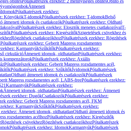
éges öblítés
Pótalkatrészek ezekhez: 2 mennyiséges öblítés
Öblítő és
Nyomógombok
Átmeneti
ű
Idomok
Pótalkatrészek ezekhez:
ez: Könyökök
T-idomok
Pótalkatrészek ezekhez: T-idomok
Belső
ó átmeneti idomok és csatlakozók
Pótalkatrészek ezekhez: Oldható
tlakozóval
Pótalkatrészek ezekhez: Elosztók menetes csatlakozóval
T-
szítők
Pótalkatrészek ezekhez: Kiegészítők
Szigetelések csövekhez és
vekhez
Rögzítések csatlakozókhoz
Pótalkatrészek ezekhez: Rögzítések
l
Pótalkatrészek ezekhez: Geberit Mapress rozsdamentes
 ezekhez: Karmantyúk
Szűkítők
Pótalkatrészek ezekhez:
ső cirkuláció
Átmeneti idomok, oldhatatlan
Pótalkatrészek ezekhez:
is kompenzátorok
Pótalkatrészek ezekhez: Axiális
gáz
Pótalkatrészek ezekhez: Geberit Mapress rozsdamentes acél,
űkítők
Pótalkatrészek ezekhez: Szűkítők
Ívidomok
Pótalkatrészek
tatlan
Oldható átmeneti idomok és csatlakozók
Pótalkatrészek
erit Mapress rozsdamentes acél, LABS-free
Pótalkatrészek ezekhez:
521
Karmantyúk
Pótalkatrészek ezekhez:
ok
Átmeneti idomok, oldhatatlan
Pótalkatrészek ezekhez: Átmeneti
részek ezekhez: Dugók
Csatlakozók
Pótalkatrészek ezekhez:
szek ezekhez: Geberit Mapress rozsdamentes acél, FKM
 ezekhez: Karmantyúk
Szűkítők
Pótalkatrészek ezekhez:
k ezekhez: Átmeneti idomok, oldhatatlan
Oldható átmeneti idomok és
ess rozsdamentes acélhoz
Pótalkatrészek ezekhez: Kiegészítők
z
Rögzítések csövekhez
Rögzítések csatlakozókhoz
Pótalkatrészek
omok
Pótalkatrészek ezekhez: Idomok
Karmantyúk
Pótalkatrészek