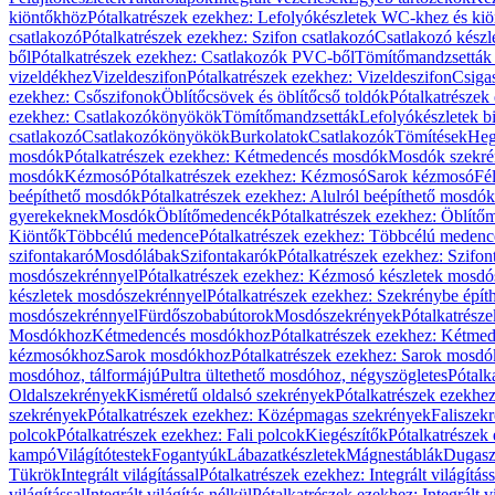
kiöntőkhöz
Pótalkatrészek ezekhez: Lefolyókészletek WC-khez és ki
csatlakozó
Pótalkatrészek ezekhez: Szifon csatlakozó
Csatlakozó készl
ből
Pótalkatrészek ezekhez: Csatlakozók PVC-ből
Tömítőmandzsetták
vizeldékhez
Vizeldeszifon
Pótalkatrészek ezekhez: Vizeldeszifon
Csiga
ezekhez: Csőszifonok
Öblítőcsövek és öblítőcső toldók
Pótalkatrészek
ezekhez: Csatlakozókönyökök
Tömítőmandzsetták
Lefolyókészletek b
csatlakozó
Csatlakozókönyökök
Burkolatok
Csatlakozók
Tömítések
Heg
mosdók
Pótalkatrészek ezekhez: Kétmedencés mosdók
Mosdók szekré
mosdók
Kézmosó
Pótalkatrészek ezekhez: Kézmosó
Sarok kézmosó
Fé
beépíthető mosdók
Pótalkatrészek ezekhez: Alulról beépíthető mosdók
gyerekeknek
Mosdók
Öblítőmedencék
Pótalkatrészek ezekhez: Öblít
Kiöntők
Többcélú medence
Pótalkatrészek ezekhez: Többcélú medenc
szifontakaró
Mosdólábak
Szifontakarók
Pótalkatrészek ezekhez: Szifon
mosdószekrénnyel
Pótalkatrészek ezekhez: Kézmosó készletek mosdó
készletek mosdószekrénnyel
Pótalkatrészek ezekhez: Szekrénybe épí
mosdószekrénnyel
Fürdőszobabútorok
Mosdószekrények
Pótalkatrész
Mosdókhoz
Kétmedencés mosdókhoz
Pótalkatrészek ezekhez: Kétm
kézmosókhoz
Sarok mosdókhoz
Pótalkatrészek ezekhez: Sarok mosd
mosdóhoz, tálformájú
Pultra ültethető mosdóhoz, négyszögletes
Pótalk
Oldalszekrények
Kisméretű oldalsó szekrények
Pótalkatrészek ezekhe
szekrények
Pótalkatrészek ezekhez: Középmagas szekrények
Faliszek
polcok
Pótalkatrészek ezekhez: Fali polcok
Kiegészítők
Pótalkatrészek
kampó
Világítótestek
Fogantyúk
Lábazatkészletek
Mágnestáblák
Dugasz
Tükrök
Integrált világítással
Pótalkatrészek ezekhez: Integrált világításs
világítással
Integrált világítás nélkül
Pótalkatrészek ezekhez: Integrált vi