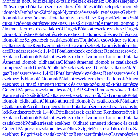
Monolith-hoz
Öblítőszelepek
Pótalkatrészek ezekhez: Öblítőszelepek
Ö
töltőszelepek
Pótalkatrészek ezekhez: Öblítő és töltőszelepek
2 mennyis
idomok
Membránok
Záródugók
Nyomócsővezetéki rendszerek
Geberit
Idomok
Kapcsolóelemek
Pótalkatrészek ezekhez: Kapcsolóelemek
Szű
cirkuláció
Pótalkatrészek ezekhez: Belső cirkuláció
Átmeneti idomok, o
átmeneti idomok és csatlakozók
Dugók
Pótalkatrészek ezekhez: Dugó
idomok fűtéshez
Pótalkatrészek ezekhez: T-idomok fűtéshez
Fűtési cs
idomokhoz
Szigetelések csatlakozókhoz
Tömítések csövekhez és ido
csatlakozókhoz
Rendszertömítések
Csavarkészletek karimás kötésekhe
acél
Rendszercsövek 1.4401
Pótalkatrészek ezekhez: Rendszercsövek
Szűkítők
Ívidomok
Pótalkatrészek ezekhez: Ívidomok
T-idomok
Pótalk
Átmeneti idomok, oldhatatlan
Oldható átmeneti idomok és csatlakozó
kompenzátorok
Dugók
Pótalkatrészek ezekhez: Dugók
Csatlakozók
Pót
gáz
Rendszercsövek 1.4401
Pótalkatrészek ezekhez: Rendszercsövek 
ezekhez: Ívidomok
T-idomok
Pótalkatrészek ezekhez: T-idomok
Átmene
ezekhez: Oldható átmeneti idomok és csatlakozók
Dugók
Pótalkatrész
Geberit Mapress rozsdamentes acél, LABS-free
Rendszercsövek 1.44
Karmantyúk
Szűkítők
Pótalkatrészek ezekhez: Szűkítők
Ívidomok
Pótal
idomok, oldhatatlan
Oldható átmeneti idomok és csatlakozók
Pótalkatr
Csatlakozók
Axiális kompenzátorok
Pótalkatrészek ezekhez: Axiális 
kék
Rendszercsövek 1.4401
Pótalkatrészek ezekhez: Rendszercsövek 
Szűkítők
Ívidomok
Pótalkatrészek ezekhez: Ívidomok
T-idomok
Pótalk
csatlakozók
Pótalkatrészek ezekhez: Oldható átmeneti idomok és csat
Geberit Mapress rozsdamentes acélhoz
Szigetelések csatlakozókhoz
Sz
ezekhez: Rögzítések csatlakozókhoz
Rendszertömítések
Csavarkészlet