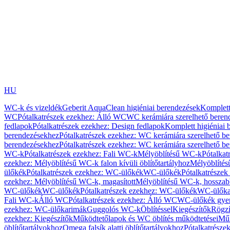
HU
WC-k és vizeldék
Geberit AquaClean higiéniai berendezések
Komplett
WC
Pótalkatrészek ezekhez: Álló WC
WC kerámiára szerelhető beren
fedlapok
Pótalkatrészek ezekhez: Design fedlapok
Komplett higiéniai
berendezésekhez
Pótalkatrészek ezekhez: WC kerámiára szerelhető b
berendezésekhez
Pótalkatrészek ezekhez: WC kerámiára szerelhető b
WC-k
Pótalkatrészek ezekhez: Fali WC-k
Mélyöblítésű WC-k
Pótalkat
ezekhez: Mélyöblítésű WC-k falon kívüli öblítőtartályhoz
Mélyöblíté
ülőkék
Pótalkatrészek ezekhez: WC-ülőkék
WC-ülőkék
Pótalkatrésze
ezekhez: Mélyöblítésű WC-k, magasított
Mélyöblítésű WC-k, hosszabb
WC-ülőkék
WC-ülőkék
Pótalkatrészek ezekhez: WC-ülőkék
WC-ülőka
Fali WC-k
Álló WC
Pótalkatrészek ezekhez: Álló WC
WC-ülőkék gye
ezekhez: WC-ülőkarimák
Guggolós WC-k
Öblítéssel
Kiegészítők
Rögzí
ezekhez: Kiegészítők
Működtetőlapok és WC öblítés működtetései
Műk
öblítőtartályokhoz
Omega falsík alatti öblítőtartályokhoz
Pótalkatrészek