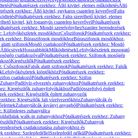
dtetés
Pótalkatrészek ezekhez: Álló kivitel, elemes működtetés
Álló
trészek ezekhez: Álló kivitel, egykaros csaptelep keverővel
Falra
ködtetés
Pótalkatrészek ezekhez: Falra szerelhető kivitel, elemes
elhető kivitel, két fogantyús csaptelep keverővel
Pótalkatrészek
alkatrészek ezekhez: Mosdó szerelvényhez
Szaniter berendezések
z: Lefolyókészletek mosdókhoz
Csőszifonok
Pótalkatrészek ezekhez:
zek ezekhez: Búraszifonok mosdókhoz
Búraszifonok mosdókhoz,
alatti szifonok
Mosdó csatlakozó
Pótalkatrészek ezekhez: Mosdó
k
Állócsövek
Hosszabbítók
Működtetések
Lefolyókészletek mosogató
osógép csatlakozóval
Pótalkatrészek ezekhez: Szifonok mosógép
lakozó
Kiegészítők
Pótalkatrészek ezekhez:
z: Csőszifonok
Falsík alatti szifonok
Pótalkatrészek ezekhez: Falsík
ők
Lefolyókészletek kiöntőkhöz
Pótalkatrészek ezekhez:
zifon csatlakozó
Pótalkatrészek ezekhez: Szifon
Zuhany
Padlóvíz-elvezetés zuhanyokhoz
Pótalkatrészek ezekhez:
hez: Kiegészítők zuhanyfolyókákhoz
Padlóösszefolyó épített
szek ezekhez: Kiegészítők épített zuhanyozók
ezekhez: Kiegészítők fali vízelvezetőkhöz
Zuhanytálcák és
lőelemek
Zuhanytálcák ásványi anyagból
Pótalkatrészek ezekhez:
z: Különleges zuhanytálca
oldalfalak walk-in zuhanyokhoz
Pótalkatrészek ezekhez: Zuhany
észítők
Pótalkatrészek ezekhez: Kiegészítők
Zuhanyok
erendezések csatlakoztatása zuhanyokhoz és
ek ezekhez: Szelepfedéllel
Szelepfedél nélkül
Pótalkatrészek ezekhez: