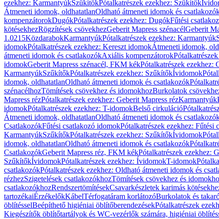
ezekhez: Karmantyúk
Szűkítők
Pótalkatrészek ezekhez: Szűkítők
Ívid
Átmeneti idomok, oldhatatlan
Oldható átmeneti idomok és csatlakozó
kompenzátorok
Dugók
Pótalkatrészek ezekhez: Dugók
Fűtési csatlako
kötésekhez
Rögzítések csövekhez
Geberit Mapress szénacél
Geberit Ma
1.0215
Közdarabok
Karmantyúk
Pótalkatrészek ezekhez: Karmantyúk
idomok
Pótalkatrészek ezekhez: Kereszt idomok
Átmeneti idomok, old
átmeneti idomok és csatlakozók
Axiális kompenzátorok
Pótalkatrésze
idomok
Geberit Mapress szénacél, FKM kék
Pótalkatrészek ezekhez:
Karmantyúk
Szűkítők
Pótalkatrészek ezekhez: Szűkítők
Ívidomok
Pótal
idomok, oldhatatlan
Oldható átmeneti idomok és csatlakozók
Pótalkatr
szénacélhoz
Tömítések csövekhez és idomokhoz
Burkolatok csövekhe
Mapress réz
Pótalkatrészek ezekhez: Geberit Mapress réz
Karmantyúk
idomok
Pótalkatrészek ezekhez: T-idomok
Belső cirkuláció
Pótalkatrés
Átmeneti idomok, oldhatatlan
Oldható átmeneti idomok és csatlakozó
Csatlakozók
Fűtési csatlakozó idomok
Pótalkatrészek ezekhez: Fűtési
Karmantyúk
Szűkítők
Pótalkatrészek ezekhez: Szűkítők
Ívidomok
Pótal
idomok, oldhatatlan
Oldható átmeneti idomok és csatlakozók
Pótalkatr
Csatlakozók
Geberit Mapress réz, FKM kék
Pótalkatrészek ezekhez: 
Szűkítők
Ívidomok
Pótalkatrészek ezekhez: Ívidomok
T-idomok
Pótalk
csatlakozók
Pótalkatrészek ezekhez: Oldható átmeneti idomok és csat
rézhez
Szigetelések csatlakozókhoz
Tömítések csövekhez és idomokh
csatlakozókhoz
Rendszertömítések
Csavarkészletek karimás kötésekhe
tartozékai
Érzékelők
Kábel
Térfogatáram korlátozó
Burkolatok és takar
öblítéssel
Beépíthető higiéniai öblítőberendezések
Pótalkatrészek ezekh
Kiegészítők öblítőtartályok és WC-vezérlők számára, higiéniai öblítés