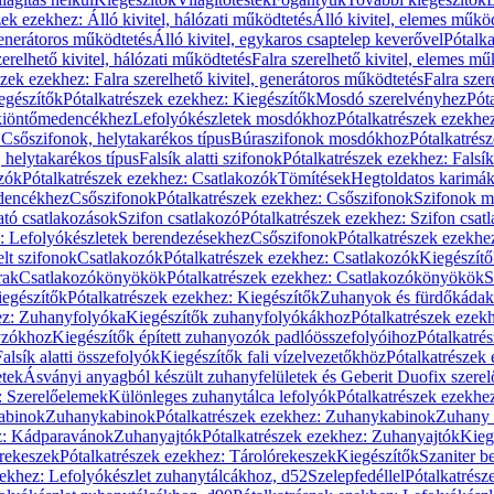
zek ezekhez: Álló kivitel, hálózati működtetés
Álló kivitel, elemes műkö
generátoros működtetés
Álló kivitel, egykaros csaptelep keverővel
Pótalka
erelhető kivitel, hálózati működtetés
Falra szerelhető kivitel, elemes mű
szek ezekhez: Falra szerelhető kivitel, generátoros működtetés
Falra szer
egészítők
Pótalkatrészek ezekhez: Kiegészítők
Mosdó szerelvényhez
Pót
 kiöntőmedencékhez
Lefolyókészletek mosdókhoz
Pótalkatrészek ezekhe
 Csőszifonok, helytakarékos típus
Búraszifonok mosdókhoz
Pótalkatrés
helytakarékos típus
Falsík alatti szifonok
Pótalkatrészek ezekhez: Falsík 
zók
Pótalkatrészek ezekhez: Csatlakozók
Tömítések
Hegtoldatos karimá
edencékhez
Csőszifonok
Pótalkatrészek ezekhez: Csőszifonok
Szifonok m
tó csatlakozások
Szifon csatlakozó
Pótalkatrészek ezekhez: Szifon csat
z: Lefolyókészletek berendezésekhez
Csőszifonok
Pótalkatrészek ezekhe
elt szifonok
Csatlakozók
Pótalkatrészek ezekhez: Csatlakozók
Kiegészít
rak
Csatlakozókönyökök
Pótalkatrészek ezekhez: Csatlakozókönyökök
S
egészítők
Pótalkatrészek ezekhez: Kiegészítők
Zuhanyok és fürdőkádak
ez: Zuhanyfolyóka
Kiegészítők zuhanyfolyókákhoz
Pótalkatrészek ezek
nyzókhoz
Kiegészítők épített zuhanyozók padlóösszefolyóihoz
Pótalkatré
alsík alatti összefolyók
Kiegészítők fali vízelvezetőkhöz
Pótalkatrészek 
etek
Ásványi anyagból készült zuhanyfelületek és Geberit Duofix szere
: Szerelőelemek
Különleges zuhanytálca lefolyók
Pótalkatrészek ezekhe
abinok
Zuhanykabinok
Pótalkatrészek ezekhez: Zuhanykabinok
Zuhany 
ez: Kádparavánok
Zuhanyajtók
Pótalkatrészek ezekhez: Zuhanyajtók
Kieg
rekeszek
Pótalkatrészek ezekhez: Tárolórekeszek
Kiegészítők
Szaniter b
zekhez: Lefolyókészlet zuhanytálcákhoz, d52
Szelepfedéllel
Pótalkatrész