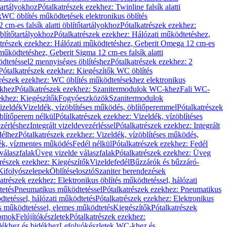
őtartályokhoz
Pótalkatrészek ezekhez: Twinline falsík alatti
k
WC öblítés működtetések elektronikus öblítés
cm-es falsík alatti öblítőtartályokhoz
Pótalkatrészek ezekhez:
blítőtartályokhoz
Pótalkatrészek ezekhez: Hálózati működtetéshez,
atrészek ezekhez: Hálózati működtetéshez, Geberit Omega 12 cm-es
űködtetéshez, Geberit Sigma 12 cm-es falsík alatti
dtetéssel
2 mennyiséges öblítéshez
Pótalkatrészek ezekhez: 2
Pótalkatrészek ezekhez: Kiegészítők WC öblítés
trészek ezekhez: WC öblítés működtetésekhez elektronikus
khez
Pótalkatrészek ezekhez: Szanitermodulok WC-khez
Fali WC-
ekhez: Kiegészítők
Fogyóeszközök
Szanitermodulok
izeldék
Vizeldék, vízöblítéses működés, öblítőperemmel
Pótalkatrészek
blítőperem nélkül
Pótalkatrészek ezekhez: Vizeldék, vízöblítéses
ezérléshez
Integrált vizeldevezérléssel
Pótalkatrészek ezekhez: Integrált
délhez
Pótalkatrészek ezekhez: Vizeldék, vízöblítéses működés,
dék, vízmentes működés
Fedél nélkül
Pótalkatrészek ezekhez: Fedél
válaszfalak
Üveg vizelde válaszfalak
Pótalkatrészek ezekhez: Üveg
trészek ezekhez: Kiegészítők
Vizeldefedél
Bűzzárók és bűzzáró-
Kifolyószelepek
Öblítéselosztó
Szaniter berendezések
atrészek ezekhez: Elektronikus öblítés működtetéssel, hálózati
tetés
Pneumatikus működtetéssel
Pótalkatrészek ezekhez: Pneumatikus
dtetéssel, hálózati működtetés
Pótalkatrészek ezekhez: Elektronikus
és működtetéssel, elemes működtetés
Kiegészítők
Pótalkatrészek
domok
Felújítókészletek
Pótalkatrészek ezekhez:
dékhez és bidékhez
Lefolyókészletek WC-khez és