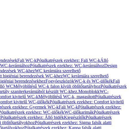
rendezések
Fali WC-k
Pótalkatrészek ezekhez: Fali WC-k
Álló
WC-kerámiához
Pótalkatrészek ezekhez: WC-kerámiához
Design
rendezések WC-khez
WC kerámiára szerelhető
t higiéniai berendezések WC-khez
WC kerámiára szerelhető
igiéniai berendezésekhez
Fogyóeszközök
WC-k és WC-ülőkék
Fali
Álló WC
Mélyöblítésű WC-k falon kívüli öblítőtartályhoz
Pótalkatrészek
tartály szaniterkerámiából készült WC-khez.
Monoblokk
WC-
omfort kivitelű WC-k
Mélyöblítésű WC-k, magasított
Pótalkatrészek
omfort kivitelű WC-ülőkék
Pótalkatrészek ezekhez: Comfort kivitelű
trészek ezekhez: Gyermek WC-k
Fali WC-k
Pótalkatrészek ezekhez:
Pótalkatrészek ezekhez: WC-ülőkék
WC-ülőkarimák
Pótalkatrészek
k
Pótalkatrészek ezekhez: Álló bidék
Kiegészítők
Pótalkatrészek
i öblítőtartályokhoz
Pótalkatrészek ezekhez: Sigma falsík alatti
tőtartályokhoz
Pótalkatrészek ezekhez: Kappa falsík alatti