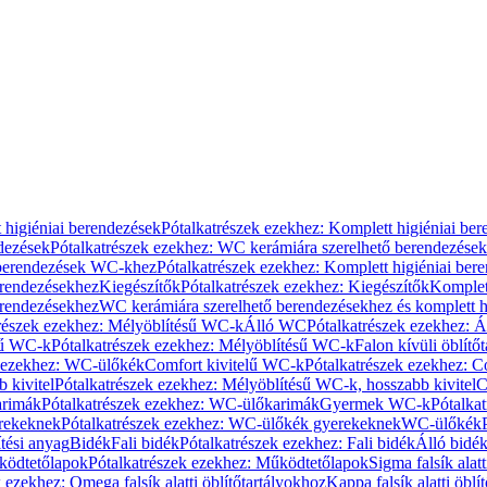
 higiéniai berendezések
Pótalkatrészek ezekhez: Komplett higiéniai be
dezések
Pótalkatrészek ezekhez: WC kerámiára szerelhető berendezések
 berendezések WC-khez
Pótalkatrészek ezekhez: Komplett higiéniai be
erendezésekhez
Kiegészítők
Pótalkatrészek ezekhez: Kiegészítők
Komplet
erendezésekhez
WC kerámiára szerelhető berendezésekhez és komplett h
részek ezekhez: Mélyöblítésű WC-k
Álló WC
Pótalkatrészek ezekhez: 
sű WC-k
Pótalkatrészek ezekhez: Mélyöblítésű WC-k
Falon kívüli öblítő
k ezekhez: WC-ülőkék
Comfort kivitelű WC-k
Pótalkatrészek ezekhez: C
 kivitel
Pótalkatrészek ezekhez: Mélyöblítésű WC-k, hosszabb kivitel
C
rimák
Pótalkatrészek ezekhez: WC-ülőkarimák
Gyermek WC-k
Pótalka
rekeknek
Pótalkatrészek ezekhez: WC-ülőkék gyerekeknek
WC-ülőkék
tési anyag
Bidék
Fali bidék
Pótalkatrészek ezekhez: Fali bidék
Álló bidé
ödtetőlapok
Pótalkatrészek ezekhez: Működtetőlapok
Sigma falsík alatt
 ezekhez: Omega falsík alatti öblítőtartályokhoz
Kappa falsík alatti öblí