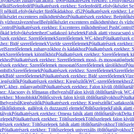
olyókészlet zuhanytálcákhoz, d90
Pótalkatrészek ezekhez: Lefolyókész
nélkül
Szelepfedél
Pótalkatrészek ezekhez: Szelepfedél
Lefolyókészlet Se
él nélkül
Lefolyókészlet fürdőkádakhoz, d52
Pótalkatrészek ezekhez: L
tőkészlet excenteres működtetéshez
Pótalkatrészek ezekhez: Beépítőké
és vízhozzávezetéssel
Beépítőkészlet excenteres működtetéshez és vízh
Control
Pótalkatrészek ezekhez: Excenteres működtetéssel PushControl
őkád lefolyókészleteihez
Csatlakozó készletek
Falsík alatti visszacsapó 
részek ezekhez: Szerelőelemek
Szerelőelemek WC-khez
Pótalkatrészek 
khez: Bidé szerelőelemek
Vizelde szerelőelemek
Pótalkatrészek ezekhez:
vel
Szerelőelemek zuhanyzókhoz és kádakhoz
Pótalkatrészek ezekhez:
mek
Szerelőelemek kiöntőkhöz
Pótalkatrészek ezekhez: Szerelőelemek k
pekhez
Pótalkatrészek ezekhez: Szerelőelemek mosó- és mosogatógépek
részek ezekhez: Szerelőelemek mosogató
Szerelőelemek tárolókhoz
Póta
ombifix
Szerelőelemek
Pótalkatrészek ezekhez: Szerelőelemek
Szerelőe
mek
Bidé szerelőelemek
Pótalkatrészek ezekhez: Bidé szerelőelemek
Vize
iegészítők
Pótalkatrészek ezekhez: Kiegészítők
WC-szerelőelemekhez
Z
ok WC-khez, műanyagból
Pótalkatrészek ezekhez: Falon kívüli öblítőta
hez: Alacsony és félmagas elhelyezésű
Falon kívüli öblítőtartályok WC-
ezekhez: Monoblokk
Öblítőcsövek falon kívüli öblítőtartályokhoz
Pótalka
lhelyezésű
Kiegészítők
Pótalkatrészek ezekhez: Kiegészítők
Csatlakozók
zűkítőidomok, gallérok és duzzasztó elemek
Öblítőszelepek
Falsík alatti
rtályok
Pótalkatrészek ezekhez: Omega falsík alatti öblítőtartályok
Delta f
zelepek
Pótalkatrészek ezekhez: Töltőszelepek
Töltőszelepek falon kívüli
trészek ezekhez: Töltőszelepek falsík alatti öblítőtartályokhoz
Töltőszel
z
Pótalkatrészek ezekhez: Töltőszelepek univerzális öblítőtartályokhoz
T