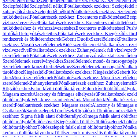
Szelepfedél nélkül
Szelepfedél
Pótalkatrészek ezekhez: Szelepfedél
Lef
Szelepfedéllel
Szelepfedél nélkül
Pótalkatrészek ezekhez: Szelepfedél 
zuhanytálcákhoz
Szelepfedél nélkül
Pótalkatrészek ezekhez: Szelepfed
működtetéssel
Pótalkatrészek ezekhez: Excenteres működtetéssel
Beépí
vízhozzávezetéssel
Pótalkatrészek ezekhez: Excenteres működtetéssel 
működtetéshez és vízhozzávezetéshez
Excenteres működtetéssel Push
fürdőkád lefolyókészleteihez
Pótalkatrészek ezekhez: Kiegészítők fürd
rendszerek és öblítőrendszerek
Geberit Duofix
Szerelőelemek
Pótalkat
ezekhez: Mosdó szerelőelemek
Bidé szerelőelemek
Pótalkatrészek eze
vízelvezetővel
Pótalkatrészek ezekhez: Zuhanyelemek fali vízelvezető
szerelőelemek
Pótalkatrészek ezekhez: Zuhanyzó válaszfal szerelőele
Szerelőelemek szerelvényekhez
Szerelőelemek mosó- és mosogatógé
Szerelőelemek konzol terhelésekhez
Szerelőelemek mosogató
Pótalkat
tárolókhoz
Kiegészítők
Pótalkatrészek ezekhez: Kiegészítők
Geberit K
khez
Mosdó szerelőelemek
Pótalkatrészek ezekhez: Mosdó szerelőele
szerelőelemek
Zuhanyelemek
Pótalkatrészek ezekhez: Zuhanyelemek
K
Rögzítésekhez
Falon kívüli öblítőtartályok
Falon kívüli öblítőtartály
Magasra szerelt
Alacsony és félmagas elhelyezésű
Pótalkatrészek ezek
öblítőtartályok WC-khez, szaniterkerámia
Monoblokk
Pótalkatrészek 
szerelt
Pótalkatrészek ezekhez: Magasra szerelt
Alacsony és félmagas e
Csatlakozók
Sarokszelepek
Tömítések
Rögzítések
Tömítőmandzsetták
S
ezekhez: Sigma falsík alatti öblítőtartályok
Omega falsík alatti öblítőta
öblítőtartályok
Öblítőcsövek
Kiegészítők
Töltő és öblítőszelepek
Töltős
öblítőtartályokhoz
Töltőszelepek falsík alatti öblítőtartályokhoz
Pótalka
kerámia öblítőtartályokhoz
Töltőszelepek univerzális öblítőtartályokho