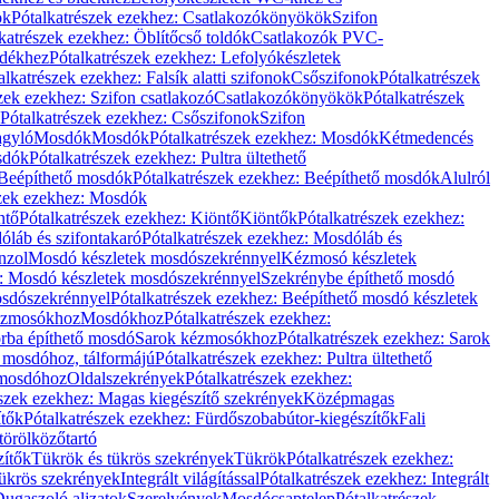
ök
Pótalkatrészek ezekhez: Csatlakozókönyökök
Szifon
katrészek ezekhez: Öblítőcső toldók
Csatlakozók PVC-
ldékhez
Pótalkatrészek ezekhez: Lefolyókészletek
alkatrészek ezekhez: Falsík alatti szifonok
Csőszifonok
Pótalkatrészek
zek ezekhez: Szifon csatlakozó
Csatlakozókönyökök
Pótalkatrészek
Pótalkatrészek ezekhez: Csőszifonok
Szifon
gyló
Mosdók
Mosdók
Pótalkatrészek ezekhez: Mosdók
Kétmedencés
osdók
Pótalkatrészek ezekhez: Pultra ültethető
Beépíthető mosdók
Pótalkatrészek ezekhez: Beépíthető mosdók
Alulról
szek ezekhez: Mosdók
ntő
Pótalkatrészek ezekhez: Kiöntő
Kiöntők
Pótalkatrészek ezekhez:
láb és szifontakaró
Pótalkatrészek ezekhez: Mosdóláb és
nzol
Mosdó készletek mosdószekrénnyel
Kézmosó készletek
z: Mosdó készletek mosdószekrénnyel
Szekrénybe építhető mosdó
osdószekrénnyel
Pótalkatrészek ezekhez: Beépíthető mosdó készletek
Kézmosókhoz
Mosdókhoz
Pótalkatrészek ezekhez:
orba építhető mosdó
Sarok kézmosókhoz
Pótalkatrészek ezekhez: Sarok
ő mosdóhoz, tálformájú
Pótalkatrészek ezekhez: Pultra ültethető
 mosdóhoz
Oldalszekrények
Pótalkatrészek ezekhez:
észek ezekhez: Magas kiegészítő szekrények
Középmagas
ítők
Pótalkatrészek ezekhez: Fürdőszobabútor-kiegészítők
Fali
törölközőtartó
zítők
Tükrök és tükrös szekrények
Tükrök
Pótalkatrészek ezekhez:
Tükrös szekrények
Integrált világítással
Pótalkatrészek ezekhez: Integrált
ugaszoló aljzatok
Szerelvények
Mosdócsaptelep
Pótalkatrészek