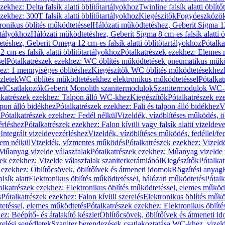
zekhez: Delta falsík alatti öblítőtartályokhoz
Twinline falsík alatti öblít
zekhez: 300T falsík alatti öblítőtartályokhoz
Kiegészítők
Fogyóeszközö
ronikus öblítés működtetéssel
Hálózati működtetéshez, Geberit Sigma 12 
rtályokhoz
Hálózati működtetéshez, Geberit Sigma 8 cm-es falsík alatti ö
téshez, Geberit Omega 12 cm-es falsík alatti öblítőtartályokhoz
Pótalk
cm-es falsík alatti öblítőtartályokhoz
Pótalkatrészek ezekhez: Elemes m
el
Pótalkatrészek ezekhez: WC öblítés működtetések pneumatikus műkö
ez: 1 mennyiséges öblítéshez
Kiegészítők WC öblítés működtetésekhez
zletek
WC öblítés működtetésekhez elektronikus működtetéssel
Pótalka
el
Csatlakozók
Geberit Monolith szanitermodulok
Szanitermodulok WC-
lkatrészek ezekhez: Talpon álló WC-khez
Kiegészítők
Pótalkatrészek ez
alpon álló bidékhez
Pótalkatrészek ezekhez: Fali és talpon álló bidékhez
V
l
Pótalkatrészek ezekhez: Fedél nélkül
Vizeldék, vízöblítéses működés, ö
érléshez
Pótalkatrészek ezekhez: Falon kívüli vagy falsík alatti vizeldev
Integrált vizeldevezérléshez
Vizeldék, vízöblítéses működés, fedéllel/fe
rem nélkül
Vizeldék, vízmentes működés
Pótalkatrészek ezekhez: Vizel
Műanyag vizelde válaszfalak
Pótalkatrészek ezekhez: Műanyag vizelde 
zek ezekhez: Vizelde válaszfalak szaniterkerámiából
Kiegészítők
Pótalka
 ezekhez: Öblítőcsövek, öblítőívek és átmeneti idomok
Rögzítési anyag
lsík alatt
Elektronikus öblítés működtetéssel, hálózati működtetés
Pótalk
alkatrészek ezekhez: Elektronikus öblítés működtetéssel, elemes működ
s
Pótalkatrészek ezekhez: Falon kívüli szerelés
Elektronikus öblítés műkö
tetéssel, elemes működtetés
Pótalkatrészek ezekhez: Elektronikus öblít
z: Beépítő- és átalakító készlet
Öblítőcsövek, öblítőívek és átmeneti i
elési segédletek
Szaniter berendezések csatlakoztatása WC-khez, vizel