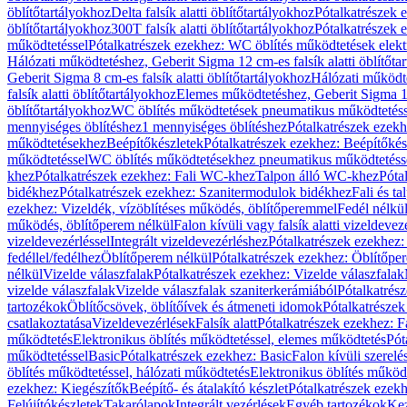
öblítőtartályokhoz
Delta falsík alatti öblítőtartályokhoz
Pótalkatrészek e
öblítőtartályokhoz
300T falsík alatti öblítőtartályokhoz
Pótalkatrészek e
működtetéssel
Pótalkatrészek ezekhez: WC öblítés működtetések elekt
Hálózati működtetéshez, Geberit Sigma 12 cm-es falsík alatti öblítőta
Geberit Sigma 8 cm-es falsík alatti öblítőtartályokhoz
Hálózati működte
falsík alatti öblítőtartályokhoz
Elemes működtetéshez, Geberit Sigma 12 
öblítőtartályokhoz
WC öblítés működtetések pneumatikus működtetéss
mennyiséges öblítéshez
1 mennyiséges öblítéshez
Pótalkatrészek ezekh
működtetésekhez
Beépítőkészletek
Pótalkatrészek ezekhez: Beépítőkés
működtetéssel
WC öblítés működtetésekhez pneumatikus működtetéss
khez
Pótalkatrészek ezekhez: Fali WC-khez
Talpon álló WC-khez
Póta
bidékhez
Pótalkatrészek ezekhez: Szanitermodulok bidékhez
Fali és t
ezekhez: Vizeldék, vízöblítéses működés, öblítőperemmel
Fedél nélkü
működés, öblítőperem nélkül
Falon kívüli vagy falsík alatti vizeldevez
vizeldevezérléssel
Integrált vizeldevezérléshez
Pótalkatrészek ezekhez: 
fedéllel/fedélhez
Öblítőperem nélkül
Pótalkatrészek ezekhez: Öblítőpe
nélkül
Vizelde válaszfalak
Pótalkatrészek ezekhez: Vizelde válaszfalak
vizelde válaszfalak
Vizelde válaszfalak szaniterkerámiából
Pótalkatrés
tartozékok
Öblítőcsövek, öblítőívek és átmeneti idomok
Pótalkatrészek
csatlakoztatása
Vizeldevezérlések
Falsík alatt
Pótalkatrészek ezekhez: Fa
működtetés
Elektronikus öblítés működtetéssel, elemes működtetés
Pót
működtetéssel
Basic
Pótalkatrészek ezekhez: Basic
Falon kívüli szerelé
öblítés működtetéssel, hálózati működtetés
Elektronikus öblítés működ
ezekhez: Kiegészítők
Beépítő- és átalakító készlet
Pótalkatrészek ezekhe
Felújítókészletek
Takarólapok
Integrált vezérlések
Egyéb tartozékok
Kez