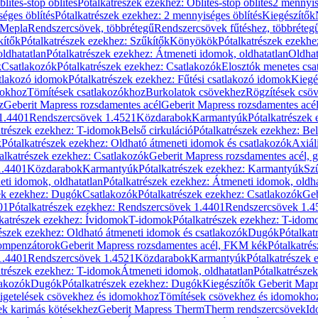
blítés-stop öblítés
Pótalkatrészek ezekhez: Öblítés-stop öblítés
2 mennyis
éges öblítés
Pótalkatrészek ezekhez: 2 mennyiséges öblítés
Kiegészítők
 Mepla
Rendszercsövek, többrétegű
Rendszercsövek fűtéshez, többréteg
kítők
Pótalkatrészek ezekhez: Szűkítők
Könyökök
Pótalkatrészek ezekh
ldhatatlan
Pótalkatrészek ezekhez: Átmeneti idomok, oldhatatlan
Oldhat
k
Csatlakozók
Pótalkatrészek ezekhez: Csatlakozók
Elosztók menetes csa
atlakozó idomok
Pótalkatrészek ezekhez: Fűtési csatlakozó idomok
Kiegé
mokhoz
Tömítések csatlakozókhoz
Burkolatok csövekhez
Rögzítések csö
z
Geberit Mapress rozsdamentes acél
Geberit Mapress rozsdamentes acé
 1.4401
Rendszercsövek 1.4521
Közdarabok
Karmantyúk
Pótalkatrészek
atrészek ezekhez: T-idomok
Belső cirkuláció
Pótalkatrészek ezekhez: Bel
k
Pótalkatrészek ezekhez: Oldható átmeneti idomok és csatlakozók
Axiál
alkatrészek ezekhez: Csatlakozók
Geberit Mapress rozsdamentes acél, 
1.4401
Közdarabok
Karmantyúk
Pótalkatrészek ezekhez: Karmantyúk
Sz
ti idomok, oldhatatlan
Pótalkatrészek ezekhez: Átmeneti idomok, oldha
ek ezekhez: Dugók
Csatlakozók
Pótalkatrészek ezekhez: Csatlakozók
Geb
01
Pótalkatrészek ezekhez: Rendszercsövek 1.4401
Rendszercsövek 1.4
katrészek ezekhez: Ívidomok
T-idomok
Pótalkatrészek ezekhez: T-idom
észek ezekhez: Oldható átmeneti idomok és csatlakozók
Dugók
Pótalkat
kompenzátorok
Geberit Mapress rozsdamentes acél, FKM kék
Pótalkatré
1.4401
Rendszercsövek 1.4521
Közdarabok
Karmantyúk
Pótalkatrészek
atrészek ezekhez: T-idomok
Átmeneti idomok, oldhatatlan
Pótalkatrésze
lakozók
Dugók
Pótalkatrészek ezekhez: Dugók
Kiegészítők Geberit Mapr
igetelések csövekhez és idomokhoz
Tömítések csövekhez és idomokho
ek karimás kötésekhez
Geberit Mapress Therm
Therm rendszercsövek
Id