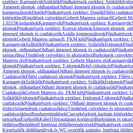
ezekhez: Karmantyúk
Szűkítők
Pótalkatrészek ezekhez: Szűkítők
Ívid
Átmeneti idomok, oldhatatlan
Oldható átmeneti idomok és csatlakozó
kompenzátorok
Dugók
Pótalkatrészek ezekhez: Dugók
Fűtési csatlako
kötésekhez
Rögzítések csövekhez
Geberit Mapress szénacél
Geberit Ma
1.0215
Közdarabok
Karmantyúk
Pótalkatrészek ezekhez: Karmantyúk
idomok
Pótalkatrészek ezekhez: Kereszt idomok
Átmeneti idomok, old
átmeneti idomok és csatlakozók
Axiális kompenzátorok
Pótalkatrésze
idomok
Geberit Mapress szénacél, FKM kék
Pótalkatrészek ezekhez:
Karmantyúk
Szűkítők
Pótalkatrészek ezekhez: Szűkítők
Ívidomok
Pótal
idomok, oldhatatlan
Oldható átmeneti idomok és csatlakozók
Pótalkatr
szénacélhoz
Tömítések csövekhez és idomokhoz
Burkolatok csövekhe
Mapress réz
Pótalkatrészek ezekhez: Geberit Mapress réz
Karmantyúk
idomok
Pótalkatrészek ezekhez: T-idomok
Belső cirkuláció
Pótalkatrés
Átmeneti idomok, oldhatatlan
Oldható átmeneti idomok és csatlakozó
Csatlakozók
Fűtési csatlakozó idomok
Pótalkatrészek ezekhez: Fűtési
Karmantyúk
Szűkítők
Pótalkatrészek ezekhez: Szűkítők
Ívidomok
Pótal
idomok, oldhatatlan
Oldható átmeneti idomok és csatlakozók
Pótalkatr
Csatlakozók
Geberit Mapress réz, FKM kék
Pótalkatrészek ezekhez: 
Szűkítők
Ívidomok
Pótalkatrészek ezekhez: Ívidomok
T-idomok
Pótalk
csatlakozók
Pótalkatrészek ezekhez: Oldható átmeneti idomok és csat
rézhez
Szigetelések csatlakozókhoz
Tömítések csövekhez és idomokh
csatlakozókhoz
Rendszertömítések
Csavarkészletek karimás kötésekhe
tartozékai
Érzékelők
Kábel
Térfogatáram korlátozó
Burkolatok és takar
öblítéssel
Beépíthető higiéniai öblítőberendezések
Pótalkatrészek ezekh
Kiegészítők öblítőtartályok és WC-vezérlők számára, higiéniai öblítés