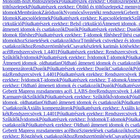
Monolith-hoz
Öblítőszelepek
Pótalkatrészek ezekhez: Öblítőszelepek
Ö
töltőszelepek
Pótalkatrészek ezekhez: Öblítő és töltőszelepek
2 mennyis
idomok
Membránok
Záródugók
Nyomócsővezetéki rendszerek
Geberit
Idomok
Kapcsolóelemek
Pótalkatrészek ezekhez: Kapcsolóelemek
Szű
cirkuláció
Pótalkatrészek ezekhez: Belső cirkuláció
Átmeneti idomok, o
átmeneti idomok és csatlakozók
Dugók
Pótalkatrészek ezekhez: Dugó
idomok fűtéshez
Pótalkatrészek ezekhez: T-idomok fűtéshez
Fűtési cs
idomokhoz
Szigetelések csatlakozókhoz
Tömítések csövekhez és ido
csatlakozókhoz
Rendszertömítések
Csavarkészletek karimás kötésekhe
acél
Rendszercsövek 1.4401
Pótalkatrészek ezekhez: Rendszercsövek
Szűkítők
Ívidomok
Pótalkatrészek ezekhez: Ívidomok
T-idomok
Pótalk
Átmeneti idomok, oldhatatlan
Oldható átmeneti idomok és csatlakozó
kompenzátorok
Dugók
Pótalkatrészek ezekhez: Dugók
Csatlakozók
Pót
gáz
Rendszercsövek 1.4401
Pótalkatrészek ezekhez: Rendszercsövek 
ezekhez: Ívidomok
T-idomok
Pótalkatrészek ezekhez: T-idomok
Átmene
ezekhez: Oldható átmeneti idomok és csatlakozók
Dugók
Pótalkatrész
Geberit Mapress rozsdamentes acél, LABS-free
Rendszercsövek 1.44
Karmantyúk
Szűkítők
Pótalkatrészek ezekhez: Szűkítők
Ívidomok
Pótal
idomok, oldhatatlan
Oldható átmeneti idomok és csatlakozók
Pótalkatr
Csatlakozók
Axiális kompenzátorok
Pótalkatrészek ezekhez: Axiális 
kék
Rendszercsövek 1.4401
Pótalkatrészek ezekhez: Rendszercsövek 
Szűkítők
Ívidomok
Pótalkatrészek ezekhez: Ívidomok
T-idomok
Pótalk
csatlakozók
Pótalkatrészek ezekhez: Oldható átmeneti idomok és csat
Geberit Mapress rozsdamentes acélhoz
Szigetelések csatlakozókhoz
Sz
ezekhez: Rögzítések csatlakozókhoz
Rendszertömítések
Csavarkészlet