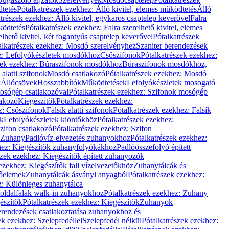
dtetés
Pótalkatrészek ezekhez: Álló kivitel, elemes működtetés
Álló
trészek ezekhez: Álló kivitel, egykaros csaptelep keverővel
Falra
ködtetés
Pótalkatrészek ezekhez: Falra szerelhető kivitel, elemes
elhető kivitel, két fogantyús csaptelep keverővel
Pótalkatrészek
alkatrészek ezekhez: Mosdó szerelvényhez
Szaniter berendezések
z: Lefolyókészletek mosdókhoz
Csőszifonok
Pótalkatrészek ezekhez:
zek ezekhez: Búraszifonok mosdókhoz
Búraszifonok mosdókhoz,
alatti szifonok
Mosdó csatlakozó
Pótalkatrészek ezekhez: Mosdó
k
Állócsövek
Hosszabbítók
Működtetések
Lefolyókészletek mosogató
osógép csatlakozóval
Pótalkatrészek ezekhez: Szifonok mosógép
lakozó
Kiegészítők
Pótalkatrészek ezekhez:
z: Csőszifonok
Falsík alatti szifonok
Pótalkatrészek ezekhez: Falsík
ők
Lefolyókészletek kiöntőkhöz
Pótalkatrészek ezekhez:
zifon csatlakozó
Pótalkatrészek ezekhez: Szifon
Zuhany
Padlóvíz-elvezetés zuhanyokhoz
Pótalkatrészek ezekhez:
hez: Kiegészítők zuhanyfolyókákhoz
Padlóösszefolyó épített
szek ezekhez: Kiegészítők épített zuhanyozók
ezekhez: Kiegészítők fali vízelvezetőkhöz
Zuhanytálcák és
lőelemek
Zuhanytálcák ásványi anyagból
Pótalkatrészek ezekhez:
z: Különleges zuhanytálca
oldalfalak walk-in zuhanyokhoz
Pótalkatrészek ezekhez: Zuhany
észítők
Pótalkatrészek ezekhez: Kiegészítők
Zuhanyok
erendezések csatlakoztatása zuhanyokhoz és
ek ezekhez: Szelepfedéllel
Szelepfedél nélkül
Pótalkatrészek ezekhez: