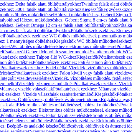
zekhez: Delta falsík alatti öblítőtartályokhoz
Twinline falsík alatti öblít
zekhez: 300T falsík alatti öblítőtartályokhoz
Kiegészítők
Fogyóeszközö
ronikus öblítés működtetéssel
Hálózati működtetéshez, Geberit Sigma 12 
rtályokhoz
Hálózati működtetéshez, Geberit Sigma 8 cm-es falsík alatti ö
téshez, Geberit Omega 12 cm-es falsík alatti öblítőtartályokhoz
Pótalk
cm-es falsík alatti öblítőtartályokhoz
Pótalkatrészek ezekhez: Elemes m
el
Pótalkatrészek ezekhez: WC öblítés működtetések pneumatikus műkö
ez: 1 mennyiséges öblítéshez
Kiegészítők WC öblítés működtetésekhez
zletek
WC öblítés működtetésekhez elektronikus működtetéssel
Pótalka
el
Csatlakozók
Geberit Monolith szanitermodulok
Szanitermodulok WC-
lkatrészek ezekhez: Talpon álló WC-khez
Kiegészítők
Pótalkatrészek ez
alpon álló bidékhez
Pótalkatrészek ezekhez: Fali és talpon álló bidékhez
V
l
Pótalkatrészek ezekhez: Fedél nélkül
Vizeldék, vízöblítéses működés, ö
érléshez
Pótalkatrészek ezekhez: Falon kívüli vagy falsík alatti vizeldev
Integrált vizeldevezérléshez
Vizeldék, vízöblítéses működés, fedéllel/fe
rem nélkül
Vizeldék, vízmentes működés
Pótalkatrészek ezekhez: Vizel
Műanyag vizelde válaszfalak
Pótalkatrészek ezekhez: Műanyag vizelde 
zek ezekhez: Vizelde válaszfalak szaniterkerámiából
Kiegészítők
Pótalka
 ezekhez: Öblítőcsövek, öblítőívek és átmeneti idomok
Rögzítési anyag
lsík alatt
Elektronikus öblítés működtetéssel, hálózati működtetés
Pótalk
alkatrészek ezekhez: Elektronikus öblítés működtetéssel, elemes működ
s
Pótalkatrészek ezekhez: Falon kívüli szerelés
Elektronikus öblítés műkö
tetéssel, elemes működtetés
Pótalkatrészek ezekhez: Elektronikus öblít
z: Beépítő- és átalakító készlet
Öblítőcsövek, öblítőívek és átmeneti i
elési segédletek
Szaniter berendezések csatlakoztatása WC-khez, vizel