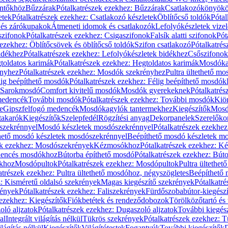
öntőkhöz
Bűzzárak
Pótalkatrészek ezekhez: Bűzzárak
Csatlakozókönyök
etek
Pótalkatrészek ezekhez: Csatlakozó készletek
Öblítőcső toldók
Pótal
 és zárókupakok
Átmeneti idomok és csatlakozók
Lefolyókészletek vize
szifonok
Pótalkatrészek ezekhez: Csigaszifonok
Falsík alatti szifonok
Pót
 ezekhez: Öblítőcsövek és öblítőcső toldók
Szifon csatlakozó
Pótalkatrés
idékhez
Pótalkatrészek ezekhez: Lefolyókészletek bidékhez
Csőszifonok
toldatos karimák
Pótalkatrészek ezekhez: Hegtoldatos karimák
Mosdóka
nyhez
Pótalkatrészek ezekhez: Mosdók szekrényhez
Pultra ültethető m
lig beépíthető mosdók
Pótalkatrészek ezekhez: Félig beépíthető mosdók
Sarokmosdó
Comfort kivitelű mosdók
Mosdók gyerekeknek
Pótalkatré
őmedencék
További mosdók
Pótalkatrészek ezekhez: További mosdók
Kiö
e
Gipszfelfogó medencék
Mosdókagylók tantermekhez
Kiegészítők
Mosdó
takarók
Kiegészítők
Szelepfedél
Rögzítési anyag
Dekorpanelek
Szerelőko
szekrénnyel
Mosdó készletek mosdószekrénnyel
Pótalkatrészek ezekhe
thető mosdó készletek mosdószekrénnyel
Beépíthető mosdó készletek m
ek ezekhez: Mosdószekrények
Kézmosókhoz
Pótalkatrészek ezekhez: 
edencés mosdókhoz
Bútorba építhető mosdó
Pótalkatrészek ezekhez: Bút
ókhoz
Mosdópultok
Pótalkatrészek ezekhez: Mosdópultok
Pultra ültethet
atrészek ezekhez: Pultra ültethető mosdóhoz, négyszögletes
Beépíthető
z: Kisméretű oldalsó szekrények
Magas kiegészítő szekrények
Pótalkatr
rények
Pótalkatrészek ezekhez: Faliszekrények
Fürdőszobabútor-kiegész
 ezekhez: Kiegészítők
Fiókbetétek és rendeződobozok
Törölközőtartó és 
oló aljzatok
Pótalkatrészek ezekhez: Dugaszoló aljzatok
További kiegés
al
Integrált világítás nélkül
Tükrös szekrények
Pótalkatrészek ezekhez: 
lágítás nélkül
Kiegészítők
Világítótestek
Fogantyúk
További kiegészítők
D