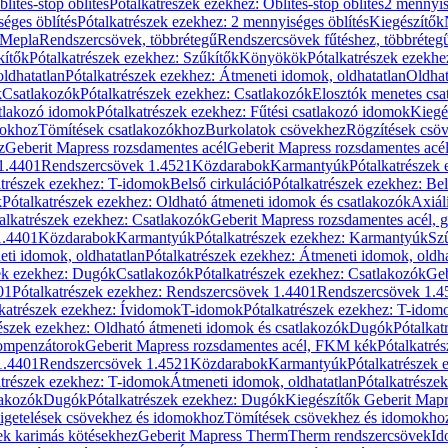
blítés-stop öblítés
Pótalkatrészek ezekhez: Öblítés-stop öblítés
2 mennyis
éges öblítés
Pótalkatrészek ezekhez: 2 mennyiséges öblítés
Kiegészítők
 Mepla
Rendszercsövek, többrétegű
Rendszercsövek fűtéshez, többréteg
kítők
Pótalkatrészek ezekhez: Szűkítők
Könyökök
Pótalkatrészek ezekh
ldhatatlan
Pótalkatrészek ezekhez: Átmeneti idomok, oldhatatlan
Oldhat
k
Csatlakozók
Pótalkatrészek ezekhez: Csatlakozók
Elosztók menetes csa
atlakozó idomok
Pótalkatrészek ezekhez: Fűtési csatlakozó idomok
Kiegé
mokhoz
Tömítések csatlakozókhoz
Burkolatok csövekhez
Rögzítések csö
z
Geberit Mapress rozsdamentes acél
Geberit Mapress rozsdamentes acé
 1.4401
Rendszercsövek 1.4521
Közdarabok
Karmantyúk
Pótalkatrészek
atrészek ezekhez: T-idomok
Belső cirkuláció
Pótalkatrészek ezekhez: Bel
k
Pótalkatrészek ezekhez: Oldható átmeneti idomok és csatlakozók
Axiál
alkatrészek ezekhez: Csatlakozók
Geberit Mapress rozsdamentes acél, 
1.4401
Közdarabok
Karmantyúk
Pótalkatrészek ezekhez: Karmantyúk
Sz
ti idomok, oldhatatlan
Pótalkatrészek ezekhez: Átmeneti idomok, oldha
ek ezekhez: Dugók
Csatlakozók
Pótalkatrészek ezekhez: Csatlakozók
Geb
01
Pótalkatrészek ezekhez: Rendszercsövek 1.4401
Rendszercsövek 1.4
katrészek ezekhez: Ívidomok
T-idomok
Pótalkatrészek ezekhez: T-idom
észek ezekhez: Oldható átmeneti idomok és csatlakozók
Dugók
Pótalkat
kompenzátorok
Geberit Mapress rozsdamentes acél, FKM kék
Pótalkatré
1.4401
Rendszercsövek 1.4521
Közdarabok
Karmantyúk
Pótalkatrészek
atrészek ezekhez: T-idomok
Átmeneti idomok, oldhatatlan
Pótalkatrésze
lakozók
Dugók
Pótalkatrészek ezekhez: Dugók
Kiegészítők Geberit Mapr
igetelések csövekhez és idomokhoz
Tömítések csövekhez és idomokho
ek karimás kötésekhez
Geberit Mapress Therm
Therm rendszercsövek
Id