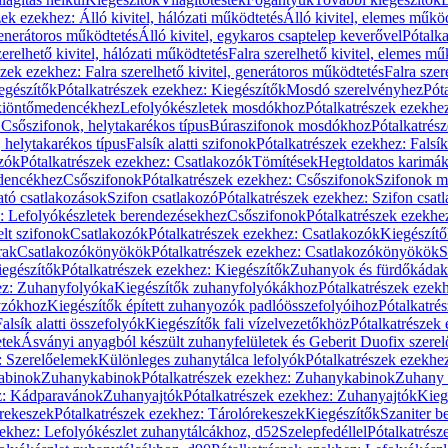
zek ezekhez: Álló kivitel, hálózati működtetés
Álló kivitel, elemes műkö
generátoros működtetés
Álló kivitel, egykaros csaptelep keverővel
Pótalka
erelhető kivitel, hálózati működtetés
Falra szerelhető kivitel, elemes mű
szek ezekhez: Falra szerelhető kivitel, generátoros működtetés
Falra szer
egészítők
Pótalkatrészek ezekhez: Kiegészítők
Mosdó szerelvényhez
Pót
 kiöntőmedencékhez
Lefolyókészletek mosdókhoz
Pótalkatrészek ezekhe
 Csőszifonok, helytakarékos típus
Búraszifonok mosdókhoz
Pótalkatrés
helytakarékos típus
Falsík alatti szifonok
Pótalkatrészek ezekhez: Falsík 
zók
Pótalkatrészek ezekhez: Csatlakozók
Tömítések
Hegtoldatos karimá
edencékhez
Csőszifonok
Pótalkatrészek ezekhez: Csőszifonok
Szifonok m
tó csatlakozások
Szifon csatlakozó
Pótalkatrészek ezekhez: Szifon csat
z: Lefolyókészletek berendezésekhez
Csőszifonok
Pótalkatrészek ezekhe
elt szifonok
Csatlakozók
Pótalkatrészek ezekhez: Csatlakozók
Kiegészít
rak
Csatlakozókönyökök
Pótalkatrészek ezekhez: Csatlakozókönyökök
S
egészítők
Pótalkatrészek ezekhez: Kiegészítők
Zuhanyok és fürdőkádak
ez: Zuhanyfolyóka
Kiegészítők zuhanyfolyókákhoz
Pótalkatrészek ezek
nyzókhoz
Kiegészítők épített zuhanyozók padlóösszefolyóihoz
Pótalkatré
alsík alatti összefolyók
Kiegészítők fali vízelvezetőkhöz
Pótalkatrészek 
etek
Ásványi anyagból készült zuhanyfelületek és Geberit Duofix szere
: Szerelőelemek
Különleges zuhanytálca lefolyók
Pótalkatrészek ezekhe
abinok
Zuhanykabinok
Pótalkatrészek ezekhez: Zuhanykabinok
Zuhany 
ez: Kádparavánok
Zuhanyajtók
Pótalkatrészek ezekhez: Zuhanyajtók
Kieg
rekeszek
Pótalkatrészek ezekhez: Tárolórekeszek
Kiegészítők
Szaniter b
zekhez: Lefolyókészlet zuhanytálcákhoz, d52
Szelepfedéllel
Pótalkatrész