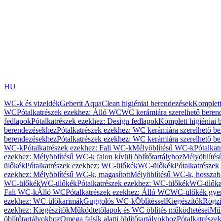
HU
WC-k és vizeldék
Geberit AquaClean higiéniai berendezések
Komplett
WC
Pótalkatrészek ezekhez: Álló WC
WC kerámiára szerelhető beren
fedlapok
Pótalkatrészek ezekhez: Design fedlapok
Komplett higiéniai
berendezésekhez
Pótalkatrészek ezekhez: WC kerámiára szerelhető b
berendezésekhez
Pótalkatrészek ezekhez: WC kerámiára szerelhető b
WC-k
Pótalkatrészek ezekhez: Fali WC-k
Mélyöblítésű WC-k
Pótalkat
ezekhez: Mélyöblítésű WC-k falon kívüli öblítőtartályhoz
Mélyöblíté
ülőkék
Pótalkatrészek ezekhez: WC-ülőkék
WC-ülőkék
Pótalkatrésze
ezekhez: Mélyöblítésű WC-k, magasított
Mélyöblítésű WC-k, hosszabb
WC-ülőkék
WC-ülőkék
Pótalkatrészek ezekhez: WC-ülőkék
WC-ülőka
Fali WC-k
Álló WC
Pótalkatrészek ezekhez: Álló WC
WC-ülőkék gye
ezekhez: WC-ülőkarimák
Guggolós WC-k
Öblítéssel
Kiegészítők
Rögzí
ezekhez: Kiegészítők
Működtetőlapok és WC öblítés működtetései
Műk
öblítőtartályokhoz
Omega falsík alatti öblítőtartályokhoz
Pótalkatrészek