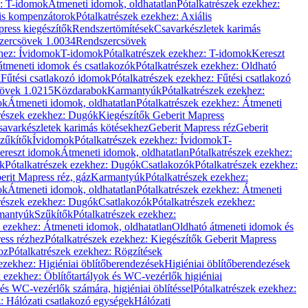
z: T-idomok
Átmeneti idomok, oldhatatlan
Pótalkatrészek ezekhez:
is kompenzátorok
Pótalkatrészek ezekhez: Axiális
ress kiegészítők
Rendszertömítések
Csavarkészletek karimás
zercsövek 1.0034
Rendszercsövek
khez: Ívidomok
T-idomok
Pótalkatrészek ezekhez: T-idomok
Kereszt
átmeneti idomok és csatlakozók
Pótalkatrészek ezekhez: Oldható
k
Fűtési csatlakozó idomok
Pótalkatrészek ezekhez: Fűtési csatlakozó
övek 1.0215
Közdarabok
Karmantyúk
Pótalkatrészek ezekhez:
ok
Átmeneti idomok, oldhatatlan
Pótalkatrészek ezekhez: Átmeneti
részek ezekhez: Dugók
Kiegészítők Geberit Mapress
savarkészletek karimás kötésekhez
Geberit Mapress réz
Geberit
Szűkítők
Ívidomok
Pótalkatrészek ezekhez: Ívidomok
T-
Kereszt idomok
Átmeneti idomok, oldhatatlan
Pótalkatrészek ezekhez:
k
Pótalkatrészek ezekhez: Dugók
Csatlakozók
Pótalkatrészek ezekhez:
erit Mapress réz, gáz
Karmantyúk
Pótalkatrészek ezekhez:
ok
Átmeneti idomok, oldhatatlan
Pótalkatrészek ezekhez: Átmeneti
részek ezekhez: Dugók
Csatlakozók
Pótalkatrészek ezekhez:
rmantyúk
Szűkítők
Pótalkatrészek ezekhez:
k ezekhez: Átmeneti idomok, oldhatatlan
Oldható átmeneti idomok és
ess rézhez
Pótalkatrészek ezekhez: Kiegészítők Geberit Mapress
oz
Pótalkatrészek ezekhez: Rögzítések
ezekhez: Higiéniai öblítőberendezések
Higiéniai öblítőberendezések
k ezekhez: Öblítőtartályok és WC-vezérlők higiéniai
 és WC-vezérlők számára, higiéniai öblítéssel
Pótalkatrészek ezekhez:
: Hálózati csatlakozó egységek
Hálózati