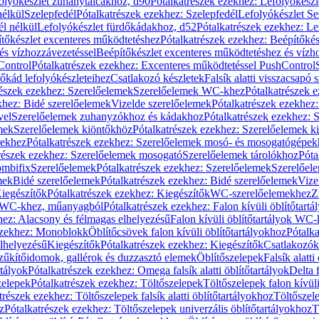
olyókészlet zuhanytálcákhoz, d90
Pótalkatrészek ezekhez: Lefolyókész
nélkül
Szelepfedél
Pótalkatrészek ezekhez: Szelepfedél
Lefolyókészlet Se
él nélkül
Lefolyókészlet fürdőkádakhoz, d52
Pótalkatrészek ezekhez: L
tőkészlet excenteres működtetéshez
Pótalkatrészek ezekhez: Beépítőké
és vízhozzávezetéssel
Beépítőkészlet excenteres működtetéshez és vízh
Control
Pótalkatrészek ezekhez: Excenteres működtetéssel PushControl
őkád lefolyókészleteihez
Csatlakozó készletek
Falsík alatti visszacsapó 
részek ezekhez: Szerelőelemek
Szerelőelemek WC-khez
Pótalkatrészek 
khez: Bidé szerelőelemek
Vizelde szerelőelemek
Pótalkatrészek ezekhez:
vel
Szerelőelemek zuhanyzókhoz és kádakhoz
Pótalkatrészek ezekhez:
mek
Szerelőelemek kiöntőkhöz
Pótalkatrészek ezekhez: Szerelőelemek k
pekhez
Pótalkatrészek ezekhez: Szerelőelemek mosó- és mosogatógépek
részek ezekhez: Szerelőelemek mosogató
Szerelőelemek tárolókhoz
Póta
ombifix
Szerelőelemek
Pótalkatrészek ezekhez: Szerelőelemek
Szerelőe
mek
Bidé szerelőelemek
Pótalkatrészek ezekhez: Bidé szerelőelemek
Vize
iegészítők
Pótalkatrészek ezekhez: Kiegészítők
WC-szerelőelemekhez
Z
ok WC-khez, műanyagból
Pótalkatrészek ezekhez: Falon kívüli öblítőta
hez: Alacsony és félmagas elhelyezésű
Falon kívüli öblítőtartályok WC-
ezekhez: Monoblokk
Öblítőcsövek falon kívüli öblítőtartályokhoz
Pótalka
lhelyezésű
Kiegészítők
Pótalkatrészek ezekhez: Kiegészítők
Csatlakozók
zűkítőidomok, gallérok és duzzasztó elemek
Öblítőszelepek
Falsík alatti
rtályok
Pótalkatrészek ezekhez: Omega falsík alatti öblítőtartályok
Delta f
zelepek
Pótalkatrészek ezekhez: Töltőszelepek
Töltőszelepek falon kívüli
trészek ezekhez: Töltőszelepek falsík alatti öblítőtartályokhoz
Töltőszel
z
Pótalkatrészek ezekhez: Töltőszelepek univerzális öblítőtartályokhoz
T