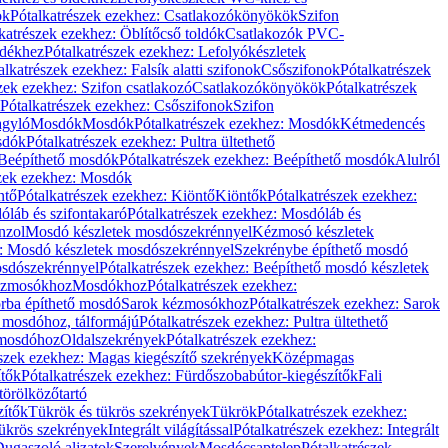
ök
Pótalkatrészek ezekhez: Csatlakozókönyökök
Szifon
katrészek ezekhez: Öblítőcső toldók
Csatlakozók PVC-
ldékhez
Pótalkatrészek ezekhez: Lefolyókészletek
alkatrészek ezekhez: Falsík alatti szifonok
Csőszifonok
Pótalkatrészek
zek ezekhez: Szifon csatlakozó
Csatlakozókönyökök
Pótalkatrészek
Pótalkatrészek ezekhez: Csőszifonok
Szifon
gyló
Mosdók
Mosdók
Pótalkatrészek ezekhez: Mosdók
Kétmedencés
osdók
Pótalkatrészek ezekhez: Pultra ültethető
Beépíthető mosdók
Pótalkatrészek ezekhez: Beépíthető mosdók
Alulról
szek ezekhez: Mosdók
ntő
Pótalkatrészek ezekhez: Kiöntő
Kiöntők
Pótalkatrészek ezekhez:
láb és szifontakaró
Pótalkatrészek ezekhez: Mosdóláb és
nzol
Mosdó készletek mosdószekrénnyel
Kézmosó készletek
z: Mosdó készletek mosdószekrénnyel
Szekrénybe építhető mosdó
osdószekrénnyel
Pótalkatrészek ezekhez: Beépíthető mosdó készletek
Kézmosókhoz
Mosdókhoz
Pótalkatrészek ezekhez:
orba építhető mosdó
Sarok kézmosókhoz
Pótalkatrészek ezekhez: Sarok
ő mosdóhoz, tálformájú
Pótalkatrészek ezekhez: Pultra ültethető
 mosdóhoz
Oldalszekrények
Pótalkatrészek ezekhez:
észek ezekhez: Magas kiegészítő szekrények
Középmagas
ítők
Pótalkatrészek ezekhez: Fürdőszobabútor-kiegészítők
Fali
törölközőtartó
zítők
Tükrök és tükrös szekrények
Tükrök
Pótalkatrészek ezekhez:
Tükrös szekrények
Integrált világítással
Pótalkatrészek ezekhez: Integrált
ugaszoló aljzatok
Szerelvények
Mosdócsaptelep
Pótalkatrészek