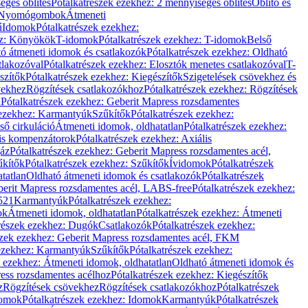
éges öblítés
Pótalkatrészek ezekhez: 2 mennyiséges öblítés
Öblítő és
Nyomógombok
Átmeneti
ű
Idomok
Pótalkatrészek ezekhez:
ez: Könyökök
T-idomok
Pótalkatrészek ezekhez: T-idomok
Belső
ó átmeneti idomok és csatlakozók
Pótalkatrészek ezekhez: Oldható
tlakozóval
Pótalkatrészek ezekhez: Elosztók menetes csatlakozóval
T-
szítők
Pótalkatrészek ezekhez: Kiegészítők
Szigetelések csövekhez és
vekhez
Rögzítések csatlakozókhoz
Pótalkatrészek ezekhez: Rögzítések
l
Pótalkatrészek ezekhez: Geberit Mapress rozsdamentes
 ezekhez: Karmantyúk
Szűkítők
Pótalkatrészek ezekhez:
ső cirkuláció
Átmeneti idomok, oldhatatlan
Pótalkatrészek ezekhez:
is kompenzátorok
Pótalkatrészek ezekhez: Axiális
gáz
Pótalkatrészek ezekhez: Geberit Mapress rozsdamentes acél,
űkítők
Pótalkatrészek ezekhez: Szűkítők
Ívidomok
Pótalkatrészek
tatlan
Oldható átmeneti idomok és csatlakozók
Pótalkatrészek
erit Mapress rozsdamentes acél, LABS-free
Pótalkatrészek ezekhez:
521
Karmantyúk
Pótalkatrészek ezekhez:
ok
Átmeneti idomok, oldhatatlan
Pótalkatrészek ezekhez: Átmeneti
részek ezekhez: Dugók
Csatlakozók
Pótalkatrészek ezekhez:
szek ezekhez: Geberit Mapress rozsdamentes acél, FKM
 ezekhez: Karmantyúk
Szűkítők
Pótalkatrészek ezekhez:
k ezekhez: Átmeneti idomok, oldhatatlan
Oldható átmeneti idomok és
ess rozsdamentes acélhoz
Pótalkatrészek ezekhez: Kiegészítők
z
Rögzítések csövekhez
Rögzítések csatlakozókhoz
Pótalkatrészek
omok
Pótalkatrészek ezekhez: Idomok
Karmantyúk
Pótalkatrészek