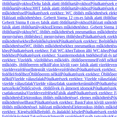
öblítőtartályokhoz
Delta falsík alatti öblítőtartályokhoz
Pótalkatrészek e
öblítőtartályokhoz
300T falsík alatti öblítőtartályokhoz
Pótalkatrészek e
működtetéssel
Pótalkatrészek ezekhez: WC öblítés működtetések elekt
Hálózati működtetéshez, Geberit Sigma 12 cm-es falsík alatti öblítőta
Geberit Sigma 8 cm-es falsík alatti öblítőtartályokhoz
Hálózati működte
falsík alatti öblítőtartályokhoz
Elemes működtetéshez, Geberit Sigma 12 
öblítőtartályokhoz
WC öblítés működtetések pneumatikus működtetéss
mennyiséges öblítéshez
1 mennyiséges öblítéshez
Pótalkatrészek ezekh
működtetésekhez
Beépítőkészletek
Pótalkatrészek ezekhez: Beépítőkés
működtetéssel
WC öblítés működtetésekhez pneumatikus működtetéss
khez
Pótalkatrészek ezekhez: Fali WC-khez
Talpon álló WC-khez
Póta
bidékhez
Pótalkatrészek ezekhez: Szanitermodulok bidékhez
Fali és t
ezekhez: Vizeldék, vízöblítéses működés, öblítőperemmel
Fedél nélkü
működés, öblítőperem nélkül
Falon kívüli vagy falsík alatti vizeldevez
vizeldevezérléssel
Integrált vizeldevezérléshez
Pótalkatrészek ezekhez: 
fedéllel/fedélhez
Öblítőperem nélkül
Pótalkatrészek ezekhez: Öblítőpe
nélkül
Vizelde válaszfalak
Pótalkatrészek ezekhez: Vizelde válaszfalak
vizelde válaszfalak
Vizelde válaszfalak szaniterkerámiából
Pótalkatrés
tartozékok
Öblítőcsövek, öblítőívek és átmeneti idomok
Pótalkatrészek
csatlakoztatása
Vizeldevezérlések
Falsík alatt
Pótalkatrészek ezekhez: Fa
működtetés
Elektronikus öblítés működtetéssel, elemes működtetés
Pót
működtetéssel
Basic
Pótalkatrészek ezekhez: Basic
Falon kívüli szerelé
öblítés működtetéssel, hálózati működtetés
Elektronikus öblítés működ
ezekhez: Kiegészítők
Beépítő- és átalakító készlet
Pótalkatrészek ezekhe
Felújítókészletek
Takarólapok
Integrált vezérlések
Egyéb tartozékok
Kez