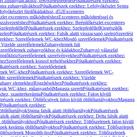
let zuhanytálcákhoz, d90
Szelepfedéllel
Pótalkatrészek ezekhez:
stra zuhanytálcákhoz
Pótalkatrészek ezekhez: Lefolyókészlet Sestra
efolyókészlet fürdőkádakhoz, d52
Excenteres
szlet excenteres működtetéshez
Excenteres működtetéssel és
ozzávezetéshez
Pótalkatrészek ezekhez: Beépítőkészlet excenteres
Szelepfedéllel
Pótalkatrészek ezekhez: Szelepfedéllel
Kiegészítők
szelep
Pótalkatrészek ezekhez: Falsík alatti visszacsapó szelep
Szerelési
ezekhez: Szerelőelemek WC-khez
Mosdó szerelőelemek
Pótalkatrészek
 Vizelde szerelőelemek
Zuhanyelemek fali
 Szerelőelemek zuhanyzókhoz és kádakhoz
Zuhanyzó válaszfal
iöntőkhöz
Szerelőelemek szerelvényekhez
Pótalkatrészek ezekhez:
hez
Szerelőelemek konzol terhelésekhez
Pótalkatrészek ezekhez:
lkatrészek ezekhez: Szerelőelemek
lemek WC-khez
Pótalkatrészek ezekhez: Szerelőelemek WC-
lde szerelőelemek
Pótalkatrészek ezekhez: Vizelde
uhany elemekhez
Rögzítésekhez
Pótalkatrészek ezekhez:
rtályok WC-khez, műanyagból
Magasra szerelt
Pótalkatrészek ezekhez:
khez, szaniterkerámia
Pótalkatrészek ezekhez: Falon kívüli
trészek ezekhez: Öblítőcsövek falon kívüli öblítőtartályokhoz
Magasra
Pótalkatrészek ezekhez:
 öblítőtartályok
Sigma falsík alatti öblítőtartályok
Pótalkatrészek
alsík alatti öblítőtartályok
Pótalkatrészek ezekhez: Delta falsík alatti
 öblítőtartályokhoz
Pótalkatrészek ezekhez: Töltőszelepek falon kívüli
epek kerámia öblítőtartályokhoz
Pótalkatrészek ezekhez: Töltőszelepek
öltőszelepek Monolith-hoz
Pótalkatrészek ezekhez: Töltőszelepek