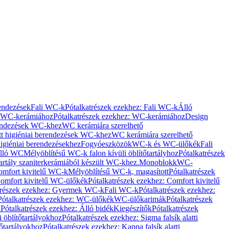
rendezések
Fali WC-k
Pótalkatrészek ezekhez: Fali WC-k
Álló
WC-kerámiához
Pótalkatrészek ezekhez: WC-kerámiához
Design
rendezések WC-khez
WC kerámiára szerelhető
t higiéniai berendezések WC-khez
WC kerámiára szerelhető
igiéniai berendezésekhez
Fogyóeszközök
WC-k és WC-ülőkék
Fali
Álló WC
Mélyöblítésű WC-k falon kívüli öblítőtartályhoz
Pótalkatrészek
tartály szaniterkerámiából készült WC-khez.
Monoblokk
WC-
omfort kivitelű WC-k
Mélyöblítésű WC-k, magasított
Pótalkatrészek
omfort kivitelű WC-ülőkék
Pótalkatrészek ezekhez: Comfort kivitelű
trészek ezekhez: Gyermek WC-k
Fali WC-k
Pótalkatrészek ezekhez:
Pótalkatrészek ezekhez: WC-ülőkék
WC-ülőkarimák
Pótalkatrészek
k
Pótalkatrészek ezekhez: Álló bidék
Kiegészítők
Pótalkatrészek
i öblítőtartályokhoz
Pótalkatrészek ezekhez: Sigma falsík alatti
tőtartályokhoz
Pótalkatrészek ezekhez: Kappa falsík alatti