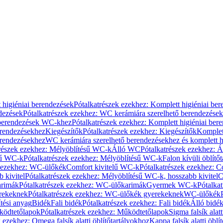
 higiéniai berendezések
Pótalkatrészek ezekhez: Komplett higiéniai be
dezések
Pótalkatrészek ezekhez: WC kerámiára szerelhető berendezések
 berendezések WC-khez
Pótalkatrészek ezekhez: Komplett higiéniai be
erendezésekhez
Kiegészítők
Pótalkatrészek ezekhez: Kiegészítők
Komplet
erendezésekhez
WC kerámiára szerelhető berendezésekhez és komplett h
részek ezekhez: Mélyöblítésű WC-k
Álló WC
Pótalkatrészek ezekhez: 
sű WC-k
Pótalkatrészek ezekhez: Mélyöblítésű WC-k
Falon kívüli öblítő
k ezekhez: WC-ülőkék
Comfort kivitelű WC-k
Pótalkatrészek ezekhez: C
 kivitel
Pótalkatrészek ezekhez: Mélyöblítésű WC-k, hosszabb kivitel
C
rimák
Pótalkatrészek ezekhez: WC-ülőkarimák
Gyermek WC-k
Pótalka
rekeknek
Pótalkatrészek ezekhez: WC-ülőkék gyerekeknek
WC-ülőkék
tési anyag
Bidék
Fali bidék
Pótalkatrészek ezekhez: Fali bidék
Álló bidé
ödtetőlapok
Pótalkatrészek ezekhez: Működtetőlapok
Sigma falsík alatt
 ezekhez: Omega falsík alatti öblítőtartályokhoz
Kappa falsík alatti öblí