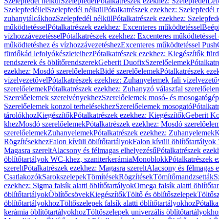
Szelepfedél nélkül
Szelepfedél
Pótalkatrészek ezekhez: Szelepfedél
Lef
Szelepfedéllel
Szelepfedél nélkül
Pótalkatrészek ezekhez: Szelepfedél 
zuhanytálcákhoz
Szelepfedél nélkül
Pótalkatrészek ezekhez: Szelepfed
működtetéssel
Pótalkatrészek ezekhez: Excenteres működtetéssel
Beépí
vízhozzávezetéssel
Pótalkatrészek ezekhez: Excenteres működtetéssel 
működtetéshez és vízhozzávezetéshez
Excenteres működtetéssel Push
fürdőkád lefolyókészleteihez
Pótalkatrészek ezekhez: Kiegészítők fürd
rendszerek és öblítőrendszerek
Geberit Duofix
Szerelőelemek
Pótalkat
ezekhez: Mosdó szerelőelemek
Bidé szerelőelemek
Pótalkatrészek eze
vízelvezetővel
Pótalkatrészek ezekhez: Zuhanyelemek fali vízelvezető
szerelőelemek
Pótalkatrészek ezekhez: Zuhanyzó válaszfal szerelőele
Szerelőelemek szerelvényekhez
Szerelőelemek mosó- és mosogatógé
Szerelőelemek konzol terhelésekhez
Szerelőelemek mosogató
Pótalkat
tárolókhoz
Kiegészítők
Pótalkatrészek ezekhez: Kiegészítők
Geberit K
khez
Mosdó szerelőelemek
Pótalkatrészek ezekhez: Mosdó szerelőele
szerelőelemek
Zuhanyelemek
Pótalkatrészek ezekhez: Zuhanyelemek
K
Rögzítésekhez
Falon kívüli öblítőtartályok
Falon kívüli öblítőtartály
Magasra szerelt
Alacsony és félmagas elhelyezésű
Pótalkatrészek ezek
öblítőtartályok WC-khez, szaniterkerámia
Monoblokk
Pótalkatrészek 
szerelt
Pótalkatrészek ezekhez: Magasra szerelt
Alacsony és félmagas e
Csatlakozók
Sarokszelepek
Tömítések
Rögzítések
Tömítőmandzsetták
S
ezekhez: Sigma falsík alatti öblítőtartályok
Omega falsík alatti öblítőta
öblítőtartályok
Öblítőcsövek
Kiegészítők
Töltő és öblítőszelepek
Töltős
öblítőtartályokhoz
Töltőszelepek falsík alatti öblítőtartályokhoz
Pótalka
kerámia öblítőtartályokhoz
Töltőszelepek univerzális öblítőtartályokho