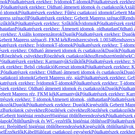
omok
Pótalkatrészek ezekhez: Ívidomok
T-idomok
Pótalkatrészek ezekhe
k
Pótalkatrészek ezekhez: Oldható átmeneti idomok és csatlakozók
Axiál
zó idomok
Pótalkatrészek ezekhez: Fűtési csatlakozó idomok
Geberit Map
press szénacél
Pótalkatrészek ezekhez: Geberit Mapress szénacél
Rends
Szűkítők
Pótalkatrészek ezekhez: Szűkítők
Ívidomok
Pótalkatrészek eze
hatatlan
Pótalkatrészek ezekhez: Átmeneti idomok, oldhatatlan
Oldható 
k ezekhez: Axiális kompenzátorok
Dugók
Pótalkatrészek ezekhez: Dugó
 Geberit Mapress szénacél, FKM kék
Rendszercsövek 1.0034
Rendszercs
katrészek ezekhez: Ívidomok
T-idomok
Pótalkatrészek ezekhez: T-idom
észek ezekhez: Oldható átmeneti idomok és csatlakozók
Dugók
Pótalkat
z
Rögzítések csövekhez
Rögzítések csatlakozókhoz
Rendszertömítések
C
Pótalkatrészek ezekhez: Karmantyúk
Szűkítők
Pótalkatrészek ezekhez: 
zek ezekhez: Belső cirkuláció
Kereszt idomok
Pótalkatrészek ezekhez: 
k
Pótalkatrészek ezekhez: Oldható átmeneti idomok és csatlakozók
Dugó
 csatlakozó idomok
Geberit Mapress réz, gáz
Pótalkatrészek ezekhez: Geb
katrészek ezekhez: Ívidomok
T-idomok
Pótalkatrészek ezekhez: T-idom
észek ezekhez: Oldható átmeneti idomok és csatlakozók
Dugók
Pótalkat
Geberit Mapress réz, FKM kék
Karmantyúk
Pótalkatrészek ezekhez: Ka
atrészek ezekhez: T-idomok
Átmeneti idomok, oldhatatlan
Pótalkatrésze
lakozók
Dugók
Pótalkatrészek ezekhez: Dugók
Kiegészítők Geberit Mapr
oz
Burkolatok csövekhez
Rögzítések csövekhez
Rögzítések csatlakozókh
z
Geberit higiéniai rendszer
Higiéniai öblítőberendezések
Pótalkatrészek 
ólapok
Öblítőtartályok és WC-vezérlők higiéniai öblítéssel
Pótalkatrésze
ez: Beépíthető higiéniai öblítőberendezések
Kiegészítők öblítőtartályok
sel
Érzékelők
Kábel
Hálózati csatlakozó egységek
Pótalkatrészek ezekhez