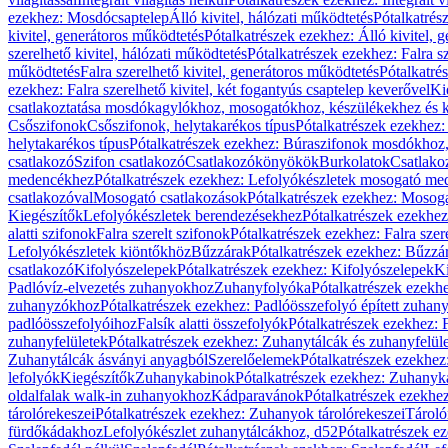
ezekhez: Mosdócsaptelep
Álló kivitel, hálózati működtetés
Pótalkatrés
kivitel, generátoros működtetés
Pótalkatrészek ezekhez: Álló kivitel, 
szerelhető kivitel, hálózati működtetés
Pótalkatrészek ezekhez: Falra sz
működtetés
Falra szerelhető kivitel, generátoros működtetés
Pótalkatré
ezekhez: Falra szerelhető kivitel, két fogantyús csaptelep keverővel
Ki
csatlakoztatása mosdókagylókhoz, mosogatókhoz, készülékekhez és
Csőszifonok
Csőszifonok, helytakarékos típus
Pótalkatrészek ezekhez:
helytakarékos típus
Pótalkatrészek ezekhez: Búraszifonok mosdókhoz, 
csatlakozó
Szifon csatlakozó
Csatlakozókönyökök
Burkolatok
Csatlako
medencékhez
Pótalkatrészek ezekhez: Lefolyókészletek mosogató m
csatlakozóval
Mosogató csatlakozások
Pótalkatrészek ezekhez: Mosoga
Kiegészítők
Lefolyókészletek berendezésekhez
Pótalkatrészek ezekhe
alatti szifonok
Falra szerelt szifonok
Pótalkatrészek ezekhez: Falra szer
Lefolyókészletek kiöntőkhöz
Bűzzárak
Pótalkatrészek ezekhez: Bűzzá
csatlakozó
Kifolyószelepek
Pótalkatrészek ezekhez: Kifolyószelepek
Ki
Padlóvíz-elvezetés zuhanyokhoz
Zuhanyfolyóka
Pótalkatrészek ezekh
zuhanyzókhoz
Pótalkatrészek ezekhez: Padlóösszefolyó épített zuha
padlóösszefolyóihoz
Falsík alatti összefolyók
Pótalkatrészek ezekhez: F
zuhanyfelületek
Pótalkatrészek ezekhez: Zuhanytálcák és zuhanyfelül
Zuhanytálcák ásványi anyagból
Szerelőelemek
Pótalkatrészek ezekhez
lefolyók
Kiegészítők
Zuhanykabinok
Pótalkatrészek ezekhez: Zuhanyk
oldalfalak walk-in zuhanyokhoz
Kádparavánok
Pótalkatrészek ezekh
tárolórekeszei
Pótalkatrészek ezekhez: Zuhanyok tárolórekeszei
Tároló
fürdőkádakhoz
Lefolyókészlet zuhanytálcákhoz, d52
Pótalkatrészek e