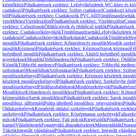
kiöntőkhöz
Pótalkatrészek ezekhez: Lefolyókészletek WC-khez és ki
csatlakozó
Pótalkatrészek ezekhez: Szifon csatlakozó
Csatlakozó készl
ből
Pótalkatrészek ezekhez: Csatlakozók PVC-ből
Tömítőmandzsetták
vizeldékhez
Vizeldeszifon
Pótalkatrészek ezekhez: Vizeldeszifon
Csiga
ezekhez: Csőszifonok
Öblítőcsövek és öblítőcső toldók
Pótalkatrészek
ezekhez: Csatlakozókönyökök
Tömítőmandzsetták
Lefolyókészletek b
csatlakozó
Csatlakozókönyökök
Burkolatok
Csatlakozók
Tömítések
Heg
mosdók
Pótalkatrészek ezekhez: Kétmedencés mosdók
Mosdók szekré
mosdók
Kézmosó
Pótalkatrészek ezekhez: Kézmosó
Sarok kézmosó
Fé
beépíthető mosdók
Pótalkatrészek ezekhez: Alulról beépíthető mosdók
gyerekeknek
Mosdók
Öblítőmedencék
Pótalkatrészek ezekhez: Öblít
Kiöntők
Többcélú medence
Pótalkatrészek ezekhez: Többcélú medenc
szifontakaró
Mosdólábak
Szifontakarók
Pótalkatrészek ezekhez: Szifon
mosdószekrénnyel
Pótalkatrészek ezekhez: Kézmosó készletek mosdó
készletek mosdószekrénnyel
Pótalkatrészek ezekhez: Szekrénybe épí
mosdószekrénnyel
Fürdőszobabútorok
Mosdószekrények
Pótalkatrész
Mosdókhoz
Kétmedencés mosdókhoz
Pótalkatrészek ezekhez: Kétm
kézmosókhoz
Sarok mosdókhoz
Pótalkatrészek ezekhez: Sarok mosd
mosdóhoz, tálformájú
Pultra ültethető mosdóhoz, négyszögletes
Pótalk
Oldalszekrények
Kisméretű oldalsó szekrények
Pótalkatrészek ezekhe
szekrények
Pótalkatrészek ezekhez: Középmagas szekrények
Faliszek
polcok
Pótalkatrészek ezekhez: Fali polcok
Kiegészítők
Pótalkatrészek
kampó
Világítótestek
Fogantyúk
Lábazatkészletek
Mágnestáblák
Dugasz
Tükrök
Integrált világítással
Pótalkatrészek ezekhez: Integrált világításs
világítással
Integrált világítás nélkül
Pótalkatrészek ezekhez: Integrált vi