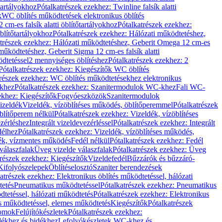
őtartályokhoz
Pótalkatrészek ezekhez: Twinline falsík alatti
k
WC öblítés működtetések elektronikus öblítés
cm-es falsík alatti öblítőtartályokhoz
Pótalkatrészek ezekhez:
blítőtartályokhoz
Pótalkatrészek ezekhez: Hálózati működtetéshez,
atrészek ezekhez: Hálózati működtetéshez, Geberit Omega 12 cm-es
űködtetéshez, Geberit Sigma 12 cm-es falsík alatti
dtetéssel
2 mennyiséges öblítéshez
Pótalkatrészek ezekhez: 2
Pótalkatrészek ezekhez: Kiegészítők WC öblítés
trészek ezekhez: WC öblítés működtetésekhez elektronikus
khez
Pótalkatrészek ezekhez: Szanitermodulok WC-khez
Fali WC-
ekhez: Kiegészítők
Fogyóeszközök
Szanitermodulok
izeldék
Vizeldék, vízöblítéses működés, öblítőperemmel
Pótalkatrészek
blítőperem nélkül
Pótalkatrészek ezekhez: Vizeldék, vízöblítéses
ezérléshez
Integrált vizeldevezérléssel
Pótalkatrészek ezekhez: Integrált
délhez
Pótalkatrészek ezekhez: Vizeldék, vízöblítéses működés,
dék, vízmentes működés
Fedél nélkül
Pótalkatrészek ezekhez: Fedél
válaszfalak
Üveg vizelde válaszfalak
Pótalkatrészek ezekhez: Üveg
trészek ezekhez: Kiegészítők
Vizeldefedél
Bűzzárók és bűzzáró-
Kifolyószelepek
Öblítéselosztó
Szaniter berendezések
atrészek ezekhez: Elektronikus öblítés működtetéssel, hálózati
tetés
Pneumatikus működtetéssel
Pótalkatrészek ezekhez: Pneumatikus
dtetéssel, hálózati működtetés
Pótalkatrészek ezekhez: Elektronikus
és működtetéssel, elemes működtetés
Kiegészítők
Pótalkatrészek
domok
Felújítókészletek
Pótalkatrészek ezekhez:
dékhez és bidékhez
Lefolyókészletek WC-khez és