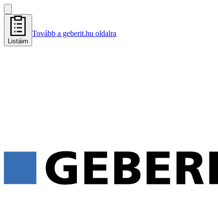
Tovább a geberit.hu oldalra
Listáim