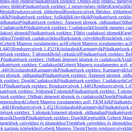
blítés-stop öblítés
Pótalkatrészek ezekhez: Öblítés-stop öblítés
2 mennyis
éges öblítés
Pótalkatrészek ezekhez: 2 mennyiséges öblítés
Kiegészítők
 Mepla
Rendszercsövek, többrétegű
Rendszercsövek fűtéshez, többréteg
kítők
Pótalkatrészek ezekhez: Szűkítők
Könyökök
Pótalkatrészek ezekh
ldhatatlan
Pótalkatrészek ezekhez: Átmeneti idomok, oldhatatlan
Oldhat
k
Csatlakozók
Pótalkatrészek ezekhez: Csatlakozók
Elosztók menetes csa
atlakozó idomok
Pótalkatrészek ezekhez: Fűtési csatlakozó idomok
Kiegé
mokhoz
Tömítések csatlakozókhoz
Burkolatok csövekhez
Rögzítések csö
z
Geberit Mapress rozsdamentes acél
Geberit Mapress rozsdamentes acé
 1.4401
Rendszercsövek 1.4521
Közdarabok
Karmantyúk
Pótalkatrészek
atrészek ezekhez: T-idomok
Belső cirkuláció
Pótalkatrészek ezekhez: Bel
k
Pótalkatrészek ezekhez: Oldható átmeneti idomok és csatlakozók
Axiál
alkatrészek ezekhez: Csatlakozók
Geberit Mapress rozsdamentes acél, 
1.4401
Közdarabok
Karmantyúk
Pótalkatrészek ezekhez: Karmantyúk
Sz
ti idomok, oldhatatlan
Pótalkatrészek ezekhez: Átmeneti idomok, oldha
ek ezekhez: Dugók
Csatlakozók
Pótalkatrészek ezekhez: Csatlakozók
Geb
01
Pótalkatrészek ezekhez: Rendszercsövek 1.4401
Rendszercsövek 1.4
katrészek ezekhez: Ívidomok
T-idomok
Pótalkatrészek ezekhez: T-idom
észek ezekhez: Oldható átmeneti idomok és csatlakozók
Dugók
Pótalkat
kompenzátorok
Geberit Mapress rozsdamentes acél, FKM kék
Pótalkatré
1.4401
Rendszercsövek 1.4521
Közdarabok
Karmantyúk
Pótalkatrészek
atrészek ezekhez: T-idomok
Átmeneti idomok, oldhatatlan
Pótalkatrésze
lakozók
Dugók
Pótalkatrészek ezekhez: Dugók
Kiegészítők Geberit Mapr
igetelések csövekhez és idomokhoz
Tömítések csövekhez és idomokho
ek karimás kötésekhez
Geberit Mapress Therm
Therm rendszercsövek
Id