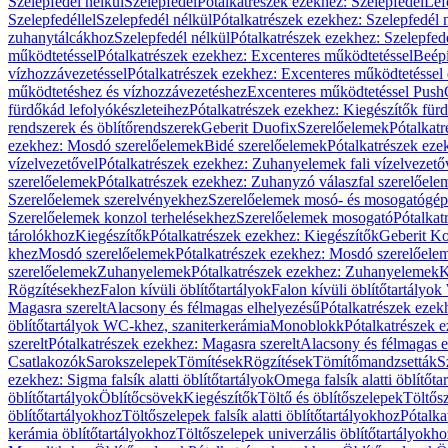
Szelepfedél nélkül
Szelepfedél
Pótalkatrészek ezekhez: Szelepfedél
Lef
Szelepfedéllel
Szelepfedél nélkül
Pótalkatrészek ezekhez: Szelepfedél 
zuhanytálcákhoz
Szelepfedél nélkül
Pótalkatrészek ezekhez: Szelepfed
működtetéssel
Pótalkatrészek ezekhez: Excenteres működtetéssel
Beépí
vízhozzávezetéssel
Pótalkatrészek ezekhez: Excenteres működtetéssel 
működtetéshez és vízhozzávezetéshez
Excenteres működtetéssel Push
fürdőkád lefolyókészleteihez
Pótalkatrészek ezekhez: Kiegészítők fürd
rendszerek és öblítőrendszerek
Geberit Duofix
Szerelőelemek
Pótalkat
ezekhez: Mosdó szerelőelemek
Bidé szerelőelemek
Pótalkatrészek eze
vízelvezetővel
Pótalkatrészek ezekhez: Zuhanyelemek fali vízelvezető
szerelőelemek
Pótalkatrészek ezekhez: Zuhanyzó válaszfal szerelőele
Szerelőelemek szerelvényekhez
Szerelőelemek mosó- és mosogatógé
Szerelőelemek konzol terhelésekhez
Szerelőelemek mosogató
Pótalkat
tárolókhoz
Kiegészítők
Pótalkatrészek ezekhez: Kiegészítők
Geberit K
khez
Mosdó szerelőelemek
Pótalkatrészek ezekhez: Mosdó szerelőele
szerelőelemek
Zuhanyelemek
Pótalkatrészek ezekhez: Zuhanyelemek
K
Rögzítésekhez
Falon kívüli öblítőtartályok
Falon kívüli öblítőtartály
Magasra szerelt
Alacsony és félmagas elhelyezésű
Pótalkatrészek ezek
öblítőtartályok WC-khez, szaniterkerámia
Monoblokk
Pótalkatrészek 
szerelt
Pótalkatrészek ezekhez: Magasra szerelt
Alacsony és félmagas e
Csatlakozók
Sarokszelepek
Tömítések
Rögzítések
Tömítőmandzsetták
S
ezekhez: Sigma falsík alatti öblítőtartályok
Omega falsík alatti öblítőta
öblítőtartályok
Öblítőcsövek
Kiegészítők
Töltő és öblítőszelepek
Töltős
öblítőtartályokhoz
Töltőszelepek falsík alatti öblítőtartályokhoz
Pótalka
kerámia öblítőtartályokhoz
Töltőszelepek univerzális öblítőtartályokho