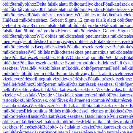
öblítőtartályokhoz
Delta falsík alatti öblítőtartályokhoz
Pótalkatrészek e
öblítőtartályokhoz
300T falsík alatti öblítőtartályokhoz
Pótalkatrészek e
működtetéssel
Pótalkatrészek ezekhez: WC öblítés működtetések elekt
Hálózati működtetéshez, Geberit Sigma 12 cm-es falsík alatti öblítőta
Geberit Sigma 8 cm-es falsík alatti öblítőtartályokhoz
Hálózati működte
falsík alatti öblítőtartályokhoz
Elemes működtetéshez, Geberit Sigma 12 
öblítőtartályokhoz
WC öblítés működtetések pneumatikus működtetéss
mennyiséges öblítéshez
1 mennyiséges öblítéshez
Pótalkatrészek ezekh
működtetésekhez
Beépítőkészletek
Pótalkatrészek ezekhez: Beépítőkés
működtetéssel
WC öblítés működtetésekhez pneumatikus működtetéss
khez
Pótalkatrészek ezekhez: Fali WC-khez
Talpon álló WC-khez
Póta
bidékhez
Pótalkatrészek ezekhez: Szanitermodulok bidékhez
Fali és t
ezekhez: Vizeldék, vízöblítéses működés, öblítőperemmel
Fedél nélkü
működés, öblítőperem nélkül
Falon kívüli vagy falsík alatti vizeldevez
vizeldevezérléssel
Integrált vizeldevezérléshez
Pótalkatrészek ezekhez: 
fedéllel/fedélhez
Öblítőperem nélkül
Pótalkatrészek ezekhez: Öblítőpe
nélkül
Vizelde válaszfalak
Pótalkatrészek ezekhez: Vizelde válaszfalak
vizelde válaszfalak
Vizelde válaszfalak szaniterkerámiából
Pótalkatrés
tartozékok
Öblítőcsövek, öblítőívek és átmeneti idomok
Pótalkatrészek
csatlakoztatása
Vizeldevezérlések
Falsík alatt
Pótalkatrészek ezekhez: Fa
működtetés
Elektronikus öblítés működtetéssel, elemes működtetés
Pót
működtetéssel
Basic
Pótalkatrészek ezekhez: Basic
Falon kívüli szerelé
öblítés működtetéssel, hálózati működtetés
Elektronikus öblítés működ
ezekhez: Kiegészítők
Beépítő- és átalakító készlet
Pótalkatrészek ezekhe
Felújítókészletek
Takarólapok
Integrált vezérlések
Egyéb tartozékok
Kez