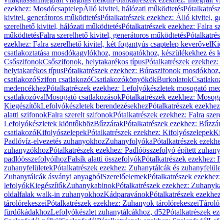
ezekhez: Mosdócsaptelep
Álló kivitel, hálózati működtetés
Pótalkatrés
kivitel, generátoros működtetés
Pótalkatrészek ezekhez: Álló kivitel, 
szerelhető kivitel, hálózati működtetés
Pótalkatrészek ezekhez: Falra sz
működtetés
Falra szerelhető kivitel, generátoros működtetés
Pótalkatré
ezekhez: Falra szerelhető kivitel, két fogantyús csaptelep keverővel
Ki
csatlakoztatása mosdókagylókhoz, mosogatókhoz, készülékekhez és
Csőszifonok
Csőszifonok, helytakarékos típus
Pótalkatrészek ezekhez:
helytakarékos típus
Pótalkatrészek ezekhez: Búraszifonok mosdókhoz, 
csatlakozó
Szifon csatlakozó
Csatlakozókönyökök
Burkolatok
Csatlako
medencékhez
Pótalkatrészek ezekhez: Lefolyókészletek mosogató m
csatlakozóval
Mosogató csatlakozások
Pótalkatrészek ezekhez: Mosoga
Kiegészítők
Lefolyókészletek berendezésekhez
Pótalkatrészek ezekhe
alatti szifonok
Falra szerelt szifonok
Pótalkatrészek ezekhez: Falra szer
Lefolyókészletek kiöntőkhöz
Bűzzárak
Pótalkatrészek ezekhez: Bűzzá
csatlakozó
Kifolyószelepek
Pótalkatrészek ezekhez: Kifolyószelepek
Ki
Padlóvíz-elvezetés zuhanyokhoz
Zuhanyfolyóka
Pótalkatrészek ezekh
zuhanyzókhoz
Pótalkatrészek ezekhez: Padlóösszefolyó épített zuha
padlóösszefolyóihoz
Falsík alatti összefolyók
Pótalkatrészek ezekhez: F
zuhanyfelületek
Pótalkatrészek ezekhez: Zuhanytálcák és zuhanyfelül
Zuhanytálcák ásványi anyagból
Szerelőelemek
Pótalkatrészek ezekhez
lefolyók
Kiegészítők
Zuhanykabinok
Pótalkatrészek ezekhez: Zuhanyk
oldalfalak walk-in zuhanyokhoz
Kádparavánok
Pótalkatrészek ezekh
tárolórekeszei
Pótalkatrészek ezekhez: Zuhanyok tárolórekeszei
Tároló
fürdőkádakhoz
Lefolyókészlet zuhanytálcákhoz, d52
Pótalkatrészek e