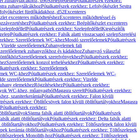
let zuhanytálcákhoz, d90
Szelepfedéllel
Pótalkatrészek ezekhez:
stra zuhanytálcákhoz
Pótalkatrészek ezekhez: Lefolyókészlet Sestra
efolyókészlet fürdőkádakhoz, d52
Excenteres
szlet excenteres működtetéshez
Excenteres működtetéssel és
ozzávezetéshez
Pótalkatrészek ezekhez: Beépítőkészlet excenteres
Szelepfedéllel
Pótalkatrészek ezekhez: Szelepfedéllel
Kiegészítők
szelep
Pótalkatrészek ezekhez: Falsík alatti visszacsapó szelep
Szerelési
ezekhez: Szerelőelemek WC-khez
Mosdó szerelőelemek
Pótalkatrészek
 Vizelde szerelőelemek
Zuhanyelemek fali
 Szerelőelemek zuhanyzókhoz és kádakhoz
Zuhanyzó válaszfal
iöntőkhöz
Szerelőelemek szerelvényekhez
Pótalkatrészek ezekhez:
hez
Szerelőelemek konzol terhelésekhez
Pótalkatrészek ezekhez:
lkatrészek ezekhez: Szerelőelemek
lemek WC-khez
Pótalkatrészek ezekhez: Szerelőelemek WC-
lde szerelőelemek
Pótalkatrészek ezekhez: Vizelde
uhany elemekhez
Rögzítésekhez
Pótalkatrészek ezekhez:
rtályok WC-khez, műanyagból
Magasra szerelt
Pótalkatrészek ezekhez:
khez, szaniterkerámia
Pótalkatrészek ezekhez: Falon kívüli
trészek ezekhez: Öblítőcsövek falon kívüli öblítőtartályokhoz
Magasra
Pótalkatrészek ezekhez:
 öblítőtartályok
Sigma falsík alatti öblítőtartályok
Pótalkatrészek
alsík alatti öblítőtartályok
Pótalkatrészek ezekhez: Delta falsík alatti
 öblítőtartályokhoz
Pótalkatrészek ezekhez: Töltőszelepek falon kívüli
epek kerámia öblítőtartályokhoz
Pótalkatrészek ezekhez: Töltőszelepek
öltőszelepek Monolith-hoz
Pótalkatrészek ezekhez: Töltőszelepek