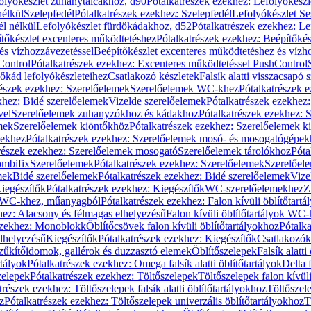
olyókészlet zuhanytálcákhoz, d90
Pótalkatrészek ezekhez: Lefolyókész
nélkül
Szelepfedél
Pótalkatrészek ezekhez: Szelepfedél
Lefolyókészlet Se
él nélkül
Lefolyókészlet fürdőkádakhoz, d52
Pótalkatrészek ezekhez: L
tőkészlet excenteres működtetéshez
Pótalkatrészek ezekhez: Beépítőké
és vízhozzávezetéssel
Beépítőkészlet excenteres működtetéshez és vízh
Control
Pótalkatrészek ezekhez: Excenteres működtetéssel PushControl
őkád lefolyókészleteihez
Csatlakozó készletek
Falsík alatti visszacsapó 
részek ezekhez: Szerelőelemek
Szerelőelemek WC-khez
Pótalkatrészek 
khez: Bidé szerelőelemek
Vizelde szerelőelemek
Pótalkatrészek ezekhez:
vel
Szerelőelemek zuhanyzókhoz és kádakhoz
Pótalkatrészek ezekhez:
mek
Szerelőelemek kiöntőkhöz
Pótalkatrészek ezekhez: Szerelőelemek k
pekhez
Pótalkatrészek ezekhez: Szerelőelemek mosó- és mosogatógépek
részek ezekhez: Szerelőelemek mosogató
Szerelőelemek tárolókhoz
Póta
ombifix
Szerelőelemek
Pótalkatrészek ezekhez: Szerelőelemek
Szerelőe
mek
Bidé szerelőelemek
Pótalkatrészek ezekhez: Bidé szerelőelemek
Vize
iegészítők
Pótalkatrészek ezekhez: Kiegészítők
WC-szerelőelemekhez
Z
ok WC-khez, műanyagból
Pótalkatrészek ezekhez: Falon kívüli öblítőta
hez: Alacsony és félmagas elhelyezésű
Falon kívüli öblítőtartályok WC-
ezekhez: Monoblokk
Öblítőcsövek falon kívüli öblítőtartályokhoz
Pótalka
lhelyezésű
Kiegészítők
Pótalkatrészek ezekhez: Kiegészítők
Csatlakozók
zűkítőidomok, gallérok és duzzasztó elemek
Öblítőszelepek
Falsík alatti
rtályok
Pótalkatrészek ezekhez: Omega falsík alatti öblítőtartályok
Delta f
zelepek
Pótalkatrészek ezekhez: Töltőszelepek
Töltőszelepek falon kívüli
trészek ezekhez: Töltőszelepek falsík alatti öblítőtartályokhoz
Töltőszel
z
Pótalkatrészek ezekhez: Töltőszelepek univerzális öblítőtartályokhoz
T