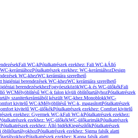
rendezések
Fali WC-k
Pótalkatrészek ezekhez: Fali WC-k
Álló
WC-kerámiához
Pótalkatrészek ezekhez: WC-kerámiához
Design
rendezések WC-khez
WC kerámiára szerelhető
t higiéniai berendezések WC-khez
WC kerámiára szerelhető
igiéniai berendezésekhez
Fogyóeszközök
WC-k és WC-ülőkék
Fali
Álló WC
Mélyöblítésű WC-k falon kívüli öblítőtartályhoz
Pótalkatrészek
tartály szaniterkerámiából készült WC-khez.
Monoblokk
WC-
omfort kivitelű WC-k
Mélyöblítésű WC-k, magasított
Pótalkatrészek
omfort kivitelű WC-ülőkék
Pótalkatrészek ezekhez: Comfort kivitelű
trészek ezekhez: Gyermek WC-k
Fali WC-k
Pótalkatrészek ezekhez:
Pótalkatrészek ezekhez: WC-ülőkék
WC-ülőkarimák
Pótalkatrészek
k
Pótalkatrészek ezekhez: Álló bidék
Kiegészítők
Pótalkatrészek
i öblítőtartályokhoz
Pótalkatrészek ezekhez: Sigma falsík alatti
tőtartályokhoz
Pótalkatrészek ezekhez: Kappa falsík alatti