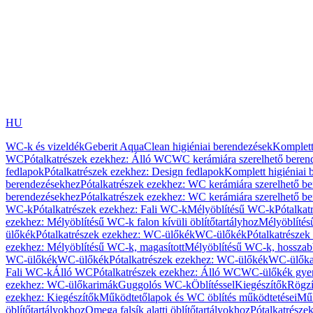
HU
WC-k és vizeldék
Geberit AquaClean higiéniai berendezések
Komplett
WC
Pótalkatrészek ezekhez: Álló WC
WC kerámiára szerelhető beren
fedlapok
Pótalkatrészek ezekhez: Design fedlapok
Komplett higiéniai
berendezésekhez
Pótalkatrészek ezekhez: WC kerámiára szerelhető b
berendezésekhez
Pótalkatrészek ezekhez: WC kerámiára szerelhető b
WC-k
Pótalkatrészek ezekhez: Fali WC-k
Mélyöblítésű WC-k
Pótalkat
ezekhez: Mélyöblítésű WC-k falon kívüli öblítőtartályhoz
Mélyöblíté
ülőkék
Pótalkatrészek ezekhez: WC-ülőkék
WC-ülőkék
Pótalkatrésze
ezekhez: Mélyöblítésű WC-k, magasított
Mélyöblítésű WC-k, hosszabb
WC-ülőkék
WC-ülőkék
Pótalkatrészek ezekhez: WC-ülőkék
WC-ülőka
Fali WC-k
Álló WC
Pótalkatrészek ezekhez: Álló WC
WC-ülőkék gye
ezekhez: WC-ülőkarimák
Guggolós WC-k
Öblítéssel
Kiegészítők
Rögzí
ezekhez: Kiegészítők
Működtetőlapok és WC öblítés működtetései
Műk
öblítőtartályokhoz
Omega falsík alatti öblítőtartályokhoz
Pótalkatrészek