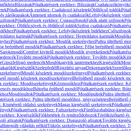
öntőkhöz
Bűzzárak
Pótalkatrészek ezekhez: Bűzzárak
Csatlakozókönyök
etek
Pótalkatrészek ezekhez: Csatlakozó készletek
Öblítőcső toldók
Pótal
 és zárókupakok
Átmeneti idomok és csatlakozók
Lefolyókészletek vize
szifonok
Pótalkatrészek ezekhez: Csigaszifonok
Falsík alatti szifonok
Pót
 ezekhez: Öblítőcsövek és öblítőcső toldók
Szifon csatlakozó
Pótalkatrés
idékhez
Pótalkatrészek ezekhez: Lefolyókészletek bidékhez
Csőszifonok
toldatos karimák
Pótalkatrészek ezekhez: Hegtoldatos karimák
Mosdóka
nyhez
Pótalkatrészek ezekhez: Mosdók szekrényhez
Pultra ültethető m
lig beépíthető mosdók
Pótalkatrészek ezekhez: Félig beépíthető mosdók
Sarokmosdó
Comfort kivitelű mosdók
Mosdók gyerekeknek
Pótalkatré
őmedencék
További mosdók
Pótalkatrészek ezekhez: További mosdók
Kiö
e
Gipszfelfogó medencék
Mosdókagylók tantermekhez
Kiegészítők
Mosdó
takarók
Kiegészítők
Szelepfedél
Rögzítési anyag
Dekorpanelek
Szerelőko
szekrénnyel
Mosdó készletek mosdószekrénnyel
Pótalkatrészek ezekhe
thető mosdó készletek mosdószekrénnyel
Beépíthető mosdó készletek m
ek ezekhez: Mosdószekrények
Kézmosókhoz
Pótalkatrészek ezekhez: 
edencés mosdókhoz
Bútorba építhető mosdó
Pótalkatrészek ezekhez: Bút
ókhoz
Mosdópultok
Pótalkatrészek ezekhez: Mosdópultok
Pultra ültethet
atrészek ezekhez: Pultra ültethető mosdóhoz, négyszögletes
Beépíthető
z: Kisméretű oldalsó szekrények
Magas kiegészítő szekrények
Pótalkatr
rények
Pótalkatrészek ezekhez: Faliszekrények
Fürdőszobabútor-kiegész
 ezekhez: Kiegészítők
Fiókbetétek és rendeződobozok
Törölközőtartó és 
oló aljzatok
Pótalkatrészek ezekhez: Dugaszoló aljzatok
További kiegés
al
Integrált világítás nélkül
Tükrös szekrények
Pótalkatrészek ezekhez: 
lágítás nélkül
Kiegészítők
Világítótestek
Fogantyúk
További kiegészítők
D