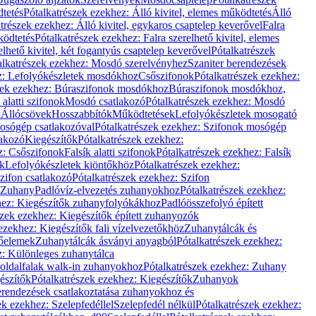
dtetés
Pótalkatrészek ezekhez: Álló kivitel, elemes működtetés
Álló
trészek ezekhez: Álló kivitel, egykaros csaptelep keverővel
Falra
ködtetés
Pótalkatrészek ezekhez: Falra szerelhető kivitel, elemes
elhető kivitel, két fogantyús csaptelep keverővel
Pótalkatrészek
alkatrészek ezekhez: Mosdó szerelvényhez
Szaniter berendezések
z: Lefolyókészletek mosdókhoz
Csőszifonok
Pótalkatrészek ezekhez:
zek ezekhez: Búraszifonok mosdókhoz
Búraszifonok mosdókhoz,
alatti szifonok
Mosdó csatlakozó
Pótalkatrészek ezekhez: Mosdó
k
Állócsövek
Hosszabbítók
Működtetések
Lefolyókészletek mosogató
osógép csatlakozóval
Pótalkatrészek ezekhez: Szifonok mosógép
lakozó
Kiegészítők
Pótalkatrészek ezekhez:
z: Csőszifonok
Falsík alatti szifonok
Pótalkatrészek ezekhez: Falsík
ők
Lefolyókészletek kiöntőkhöz
Pótalkatrészek ezekhez:
zifon csatlakozó
Pótalkatrészek ezekhez: Szifon
Zuhany
Padlóvíz-elvezetés zuhanyokhoz
Pótalkatrészek ezekhez:
hez: Kiegészítők zuhanyfolyókákhoz
Padlóösszefolyó épített
szek ezekhez: Kiegészítők épített zuhanyozók
ezekhez: Kiegészítők fali vízelvezetőkhöz
Zuhanytálcák és
lőelemek
Zuhanytálcák ásványi anyagból
Pótalkatrészek ezekhez:
z: Különleges zuhanytálca
oldalfalak walk-in zuhanyokhoz
Pótalkatrészek ezekhez: Zuhany
észítők
Pótalkatrészek ezekhez: Kiegészítők
Zuhanyok
erendezések csatlakoztatása zuhanyokhoz és
ek ezekhez: Szelepfedéllel
Szelepfedél nélkül
Pótalkatrészek ezekhez: