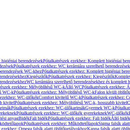
 higiéniai berendezések
Pótalkatrészek ezekhez: Komplett higiéniai be
dezések
Pótalkatrészek ezekhez: WC kerámiára szerelhető berendezések
 berendezések WC-khez
Pótalkatrészek ezekhez: Komplett higiéniai be
erendezésekhez
Kiegészítők
Pótalkatrészek ezekhez: Kiegészítők
Komplet
erendezésekhez
WC kerámiára szerelhető berendezésekhez és komplett h
részek ezekhez: Mélyöblítésű WC-k
Álló WC
Pótalkatrészek ezekhez: 
sű WC-k
Pótalkatrészek ezekhez: Mélyöblítésű WC-k
Falon kívüli öblítő
k ezekhez: WC-ülőkék
Comfort kivitelű WC-k
Pótalkatrészek ezekhez: C
 kivitel
Pótalkatrészek ezekhez: Mélyöblítésű WC-k, hosszabb kivitel
C
rimák
Pótalkatrészek ezekhez: WC-ülőkarimák
Gyermek WC-k
Pótalka
rekeknek
Pótalkatrészek ezekhez: WC-ülőkék gyerekeknek
WC-ülőkék
tési anyag
Bidék
Fali bidék
Pótalkatrészek ezekhez: Fali bidék
Álló bidé
ödtetőlapok
Pótalkatrészek ezekhez: Működtetőlapok
Sigma falsík alatt
 ezekhez: Omega falsík alatti öblítőtartályokhoz
Kappa falsík alatti öblí