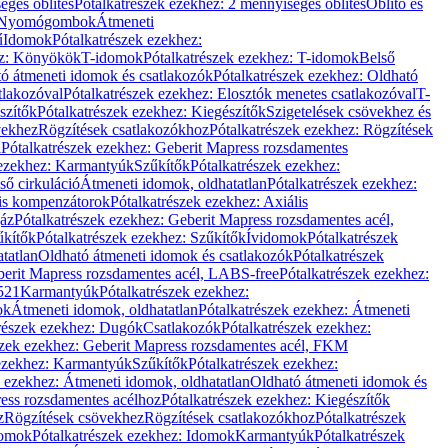
éges öblítés
Pótalkatrészek ezekhez: 2 mennyiséges öblítés
Öblítő és
Nyomógombok
Átmeneti
ű
Idomok
Pótalkatrészek ezekhez:
ez: Könyökök
T-idomok
Pótalkatrészek ezekhez: T-idomok
Belső
ó átmeneti idomok és csatlakozók
Pótalkatrészek ezekhez: Oldható
tlakozóval
Pótalkatrészek ezekhez: Elosztók menetes csatlakozóval
T-
szítők
Pótalkatrészek ezekhez: Kiegészítők
Szigetelések csövekhez és
vekhez
Rögzítések csatlakozókhoz
Pótalkatrészek ezekhez: Rögzítések
l
Pótalkatrészek ezekhez: Geberit Mapress rozsdamentes
 ezekhez: Karmantyúk
Szűkítők
Pótalkatrészek ezekhez:
ső cirkuláció
Átmeneti idomok, oldhatatlan
Pótalkatrészek ezekhez:
is kompenzátorok
Pótalkatrészek ezekhez: Axiális
gáz
Pótalkatrészek ezekhez: Geberit Mapress rozsdamentes acél,
űkítők
Pótalkatrészek ezekhez: Szűkítők
Ívidomok
Pótalkatrészek
tatlan
Oldható átmeneti idomok és csatlakozók
Pótalkatrészek
erit Mapress rozsdamentes acél, LABS-free
Pótalkatrészek ezekhez:
521
Karmantyúk
Pótalkatrészek ezekhez:
ok
Átmeneti idomok, oldhatatlan
Pótalkatrészek ezekhez: Átmeneti
részek ezekhez: Dugók
Csatlakozók
Pótalkatrészek ezekhez:
szek ezekhez: Geberit Mapress rozsdamentes acél, FKM
 ezekhez: Karmantyúk
Szűkítők
Pótalkatrészek ezekhez:
k ezekhez: Átmeneti idomok, oldhatatlan
Oldható átmeneti idomok és
ess rozsdamentes acélhoz
Pótalkatrészek ezekhez: Kiegészítők
z
Rögzítések csövekhez
Rögzítések csatlakozókhoz
Pótalkatrészek
omok
Pótalkatrészek ezekhez: Idomok
Karmantyúk
Pótalkatrészek