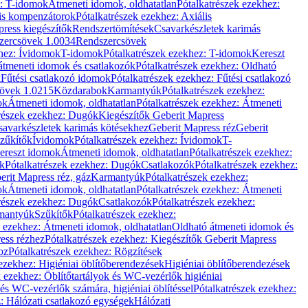
z: T-idomok
Átmeneti idomok, oldhatatlan
Pótalkatrészek ezekhez:
is kompenzátorok
Pótalkatrészek ezekhez: Axiális
ress kiegészítők
Rendszertömítések
Csavarkészletek karimás
zercsövek 1.0034
Rendszercsövek
khez: Ívidomok
T-idomok
Pótalkatrészek ezekhez: T-idomok
Kereszt
átmeneti idomok és csatlakozók
Pótalkatrészek ezekhez: Oldható
k
Fűtési csatlakozó idomok
Pótalkatrészek ezekhez: Fűtési csatlakozó
övek 1.0215
Közdarabok
Karmantyúk
Pótalkatrészek ezekhez:
ok
Átmeneti idomok, oldhatatlan
Pótalkatrészek ezekhez: Átmeneti
részek ezekhez: Dugók
Kiegészítők Geberit Mapress
savarkészletek karimás kötésekhez
Geberit Mapress réz
Geberit
Szűkítők
Ívidomok
Pótalkatrészek ezekhez: Ívidomok
T-
Kereszt idomok
Átmeneti idomok, oldhatatlan
Pótalkatrészek ezekhez:
k
Pótalkatrészek ezekhez: Dugók
Csatlakozók
Pótalkatrészek ezekhez:
erit Mapress réz, gáz
Karmantyúk
Pótalkatrészek ezekhez:
ok
Átmeneti idomok, oldhatatlan
Pótalkatrészek ezekhez: Átmeneti
részek ezekhez: Dugók
Csatlakozók
Pótalkatrészek ezekhez:
rmantyúk
Szűkítők
Pótalkatrészek ezekhez:
k ezekhez: Átmeneti idomok, oldhatatlan
Oldható átmeneti idomok és
ess rézhez
Pótalkatrészek ezekhez: Kiegészítők Geberit Mapress
oz
Pótalkatrészek ezekhez: Rögzítések
ezekhez: Higiéniai öblítőberendezések
Higiéniai öblítőberendezések
k ezekhez: Öblítőtartályok és WC-vezérlők higiéniai
 és WC-vezérlők számára, higiéniai öblítéssel
Pótalkatrészek ezekhez:
: Hálózati csatlakozó egységek
Hálózati