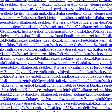
zek ezekhez: Álló kivitel, hálózati működtetés
Álló kivitel, elemes műkö
generátoros működtetés
Álló kivitel, egykaros csaptelep keverővel
Pótalka
erelhető kivitel, hálózati működtetés
Falra szerelhető kivitel, elemes mű
szek ezekhez: Falra szerelhető kivitel, generátoros működtetés
Falra szer
egészítők
Pótalkatrészek ezekhez: Kiegészítők
Mosdó szerelvényhez
Pót
 kiöntőmedencékhez
Lefolyókészletek mosdókhoz
Pótalkatrészek ezekhe
 Csőszifonok, helytakarékos típus
Búraszifonok mosdókhoz
Pótalkatrés
helytakarékos típus
Falsík alatti szifonok
Pótalkatrészek ezekhez: Falsík 
zók
Pótalkatrészek ezekhez: Csatlakozók
Tömítések
Hegtoldatos karimá
edencékhez
Csőszifonok
Pótalkatrészek ezekhez: Csőszifonok
Szifonok m
tó csatlakozások
Szifon csatlakozó
Pótalkatrészek ezekhez: Szifon csat
z: Lefolyókészletek berendezésekhez
Csőszifonok
Pótalkatrészek ezekhe
elt szifonok
Csatlakozók
Pótalkatrészek ezekhez: Csatlakozók
Kiegészít
rak
Csatlakozókönyökök
Pótalkatrészek ezekhez: Csatlakozókönyökök
S
egészítők
Pótalkatrészek ezekhez: Kiegészítők
Zuhanyok és fürdőkádak
ez: Zuhanyfolyóka
Kiegészítők zuhanyfolyókákhoz
Pótalkatrészek ezek
nyzókhoz
Kiegészítők épített zuhanyozók padlóösszefolyóihoz
Pótalkatré
alsík alatti összefolyók
Kiegészítők fali vízelvezetőkhöz
Pótalkatrészek 
etek
Ásványi anyagból készült zuhanyfelületek és Geberit Duofix szere
: Szerelőelemek
Különleges zuhanytálca lefolyók
Pótalkatrészek ezekhe
abinok
Zuhanykabinok
Pótalkatrészek ezekhez: Zuhanykabinok
Zuhany 
ez: Kádparavánok
Zuhanyajtók
Pótalkatrészek ezekhez: Zuhanyajtók
Kieg
rekeszek
Pótalkatrészek ezekhez: Tárolórekeszek
Kiegészítők
Szaniter b
zekhez: Lefolyókészlet zuhanytálcákhoz, d52
Szelepfedéllel
Pótalkatrész