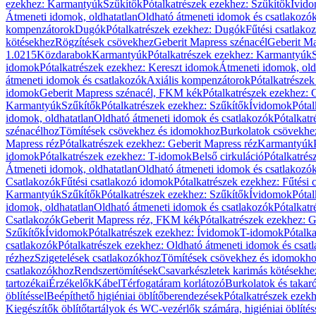
ezekhez: Karmantyúk
Szűkítők
Pótalkatrészek ezekhez: Szűkítők
Ívid
Átmeneti idomok, oldhatatlan
Oldható átmeneti idomok és csatlakozó
kompenzátorok
Dugók
Pótalkatrészek ezekhez: Dugók
Fűtési csatlako
kötésekhez
Rögzítések csövekhez
Geberit Mapress szénacél
Geberit Ma
1.0215
Közdarabok
Karmantyúk
Pótalkatrészek ezekhez: Karmantyúk
idomok
Pótalkatrészek ezekhez: Kereszt idomok
Átmeneti idomok, old
átmeneti idomok és csatlakozók
Axiális kompenzátorok
Pótalkatrésze
idomok
Geberit Mapress szénacél, FKM kék
Pótalkatrészek ezekhez:
Karmantyúk
Szűkítők
Pótalkatrészek ezekhez: Szűkítők
Ívidomok
Pótal
idomok, oldhatatlan
Oldható átmeneti idomok és csatlakozók
Pótalkatr
szénacélhoz
Tömítések csövekhez és idomokhoz
Burkolatok csövekhe
Mapress réz
Pótalkatrészek ezekhez: Geberit Mapress réz
Karmantyúk
idomok
Pótalkatrészek ezekhez: T-idomok
Belső cirkuláció
Pótalkatrés
Átmeneti idomok, oldhatatlan
Oldható átmeneti idomok és csatlakozó
Csatlakozók
Fűtési csatlakozó idomok
Pótalkatrészek ezekhez: Fűtési
Karmantyúk
Szűkítők
Pótalkatrészek ezekhez: Szűkítők
Ívidomok
Pótal
idomok, oldhatatlan
Oldható átmeneti idomok és csatlakozók
Pótalkatr
Csatlakozók
Geberit Mapress réz, FKM kék
Pótalkatrészek ezekhez: 
Szűkítők
Ívidomok
Pótalkatrészek ezekhez: Ívidomok
T-idomok
Pótalk
csatlakozók
Pótalkatrészek ezekhez: Oldható átmeneti idomok és csat
rézhez
Szigetelések csatlakozókhoz
Tömítések csövekhez és idomokh
csatlakozókhoz
Rendszertömítések
Csavarkészletek karimás kötésekhe
tartozékai
Érzékelők
Kábel
Térfogatáram korlátozó
Burkolatok és takar
öblítéssel
Beépíthető higiéniai öblítőberendezések
Pótalkatrészek ezekh
Kiegészítők öblítőtartályok és WC-vezérlők számára, higiéniai öblítés