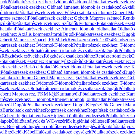
omok
Pótalkatrészek ezekhez: Ívidomok
T-idomok
Pótalkatrészek ezekhe
k
Pótalkatrészek ezekhez: Oldható átmeneti idomok és csatlakozók
Axiál
zó idomok
Pótalkatrészek ezekhez: Fűtési csatlakozó idomok
Geberit Map
press szénacél
Pótalkatrészek ezekhez: Geberit Mapress szénacél
Rends
Szűkítők
Pótalkatrészek ezekhez: Szűkítők
Ívidomok
Pótalkatrészek eze
hatatlan
Pótalkatrészek ezekhez: Átmeneti idomok, oldhatatlan
Oldható 
k ezekhez: Axiális kompenzátorok
Dugók
Pótalkatrészek ezekhez: Dugó
 Geberit Mapress szénacél, FKM kék
Rendszercsövek 1.0034
Rendszercs
katrészek ezekhez: Ívidomok
T-idomok
Pótalkatrészek ezekhez: T-idom
észek ezekhez: Oldható átmeneti idomok és csatlakozók
Dugók
Pótalkat
z
Rögzítések csövekhez
Rögzítések csatlakozókhoz
Rendszertömítések
C
Pótalkatrészek ezekhez: Karmantyúk
Szűkítők
Pótalkatrészek ezekhez: 
zek ezekhez: Belső cirkuláció
Kereszt idomok
Pótalkatrészek ezekhez: 
k
Pótalkatrészek ezekhez: Oldható átmeneti idomok és csatlakozók
Dugó
 csatlakozó idomok
Geberit Mapress réz, gáz
Pótalkatrészek ezekhez: Geb
katrészek ezekhez: Ívidomok
T-idomok
Pótalkatrészek ezekhez: T-idom
észek ezekhez: Oldható átmeneti idomok és csatlakozók
Dugók
Pótalkat
Geberit Mapress réz, FKM kék
Karmantyúk
Pótalkatrészek ezekhez: Ka
atrészek ezekhez: T-idomok
Átmeneti idomok, oldhatatlan
Pótalkatrésze
lakozók
Dugók
Pótalkatrészek ezekhez: Dugók
Kiegészítők Geberit Mapr
oz
Burkolatok csövekhez
Rögzítések csövekhez
Rögzítések csatlakozókh
z
Geberit higiéniai rendszer
Higiéniai öblítőberendezések
Pótalkatrészek 
ólapok
Öblítőtartályok és WC-vezérlők higiéniai öblítéssel
Pótalkatrésze
ez: Beépíthető higiéniai öblítőberendezések
Kiegészítők öblítőtartályok
sel
Érzékelők
Kábel
Hálózati csatlakozó egységek
Pótalkatrészek ezekhez