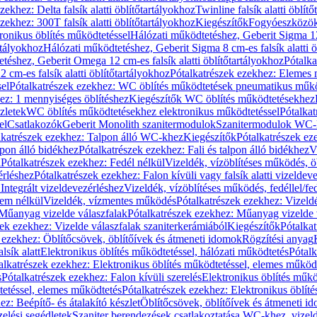
zekhez: Delta falsík alatti öblítőtartályokhoz
Twinline falsík alatti öblít
zekhez: 300T falsík alatti öblítőtartályokhoz
Kiegészítők
Fogyóeszközö
ronikus öblítés működtetéssel
Hálózati működtetéshez, Geberit Sigma 12 
rtályokhoz
Hálózati működtetéshez, Geberit Sigma 8 cm-es falsík alatti ö
téshez, Geberit Omega 12 cm-es falsík alatti öblítőtartályokhoz
Pótalk
cm-es falsík alatti öblítőtartályokhoz
Pótalkatrészek ezekhez: Elemes m
el
Pótalkatrészek ezekhez: WC öblítés működtetések pneumatikus műkö
ez: 1 mennyiséges öblítéshez
Kiegészítők WC öblítés működtetésekhez
zletek
WC öblítés működtetésekhez elektronikus működtetéssel
Pótalka
el
Csatlakozók
Geberit Monolith szanitermodulok
Szanitermodulok WC-
lkatrészek ezekhez: Talpon álló WC-khez
Kiegészítők
Pótalkatrészek ez
alpon álló bidékhez
Pótalkatrészek ezekhez: Fali és talpon álló bidékhez
V
l
Pótalkatrészek ezekhez: Fedél nélkül
Vizeldék, vízöblítéses működés, ö
érléshez
Pótalkatrészek ezekhez: Falon kívüli vagy falsík alatti vizeldev
Integrált vizeldevezérléshez
Vizeldék, vízöblítéses működés, fedéllel/fe
rem nélkül
Vizeldék, vízmentes működés
Pótalkatrészek ezekhez: Vizel
Műanyag vizelde válaszfalak
Pótalkatrészek ezekhez: Műanyag vizelde 
zek ezekhez: Vizelde válaszfalak szaniterkerámiából
Kiegészítők
Pótalka
 ezekhez: Öblítőcsövek, öblítőívek és átmeneti idomok
Rögzítési anyag
lsík alatt
Elektronikus öblítés működtetéssel, hálózati működtetés
Pótalk
alkatrészek ezekhez: Elektronikus öblítés működtetéssel, elemes működ
s
Pótalkatrészek ezekhez: Falon kívüli szerelés
Elektronikus öblítés műkö
tetéssel, elemes működtetés
Pótalkatrészek ezekhez: Elektronikus öblít
z: Beépítő- és átalakító készlet
Öblítőcsövek, öblítőívek és átmeneti i
elési segédletek
Szaniter berendezések csatlakoztatása WC-khez, vizel