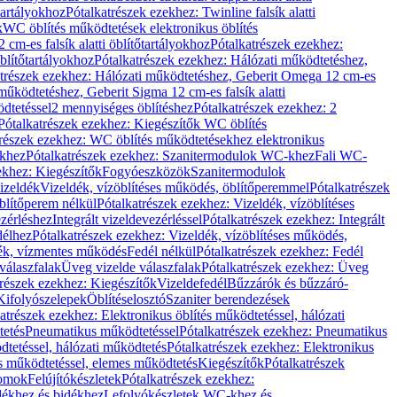
őtartályokhoz
Pótalkatrészek ezekhez: Twinline falsík alatti
k
WC öblítés működtetések elektronikus öblítés
cm-es falsík alatti öblítőtartályokhoz
Pótalkatrészek ezekhez:
blítőtartályokhoz
Pótalkatrészek ezekhez: Hálózati működtetéshez,
atrészek ezekhez: Hálózati működtetéshez, Geberit Omega 12 cm-es
űködtetéshez, Geberit Sigma 12 cm-es falsík alatti
dtetéssel
2 mennyiséges öblítéshez
Pótalkatrészek ezekhez: 2
Pótalkatrészek ezekhez: Kiegészítők WC öblítés
trészek ezekhez: WC öblítés működtetésekhez elektronikus
khez
Pótalkatrészek ezekhez: Szanitermodulok WC-khez
Fali WC-
ekhez: Kiegészítők
Fogyóeszközök
Szanitermodulok
izeldék
Vizeldék, vízöblítéses működés, öblítőperemmel
Pótalkatrészek
blítőperem nélkül
Pótalkatrészek ezekhez: Vizeldék, vízöblítéses
ezérléshez
Integrált vizeldevezérléssel
Pótalkatrészek ezekhez: Integrált
délhez
Pótalkatrészek ezekhez: Vizeldék, vízöblítéses működés,
dék, vízmentes működés
Fedél nélkül
Pótalkatrészek ezekhez: Fedél
válaszfalak
Üveg vizelde válaszfalak
Pótalkatrészek ezekhez: Üveg
trészek ezekhez: Kiegészítők
Vizeldefedél
Bűzzárók és bűzzáró-
Kifolyószelepek
Öblítéselosztó
Szaniter berendezések
atrészek ezekhez: Elektronikus öblítés működtetéssel, hálózati
tetés
Pneumatikus működtetéssel
Pótalkatrészek ezekhez: Pneumatikus
dtetéssel, hálózati működtetés
Pótalkatrészek ezekhez: Elektronikus
és működtetéssel, elemes működtetés
Kiegészítők
Pótalkatrészek
domok
Felújítókészletek
Pótalkatrészek ezekhez:
dékhez és bidékhez
Lefolyókészletek WC-khez és