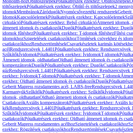
Monolith-hoz
Öblítőszelepek
Pótalkatrészek ezekhez: Öblítőszelepek
Ö
töltőszelepek
Pótalkatrészek ezekhez: Öblítő és töltőszelepek
2 mennyis
idomok
Membránok
Záródugók
Nyomócsővezetéki rendszerek
Geberit
Idomok
Kapcsolóelemek
Pótalkatrészek ezekhez: Kapcsolóelemek
Szű
cirkuláció
Pótalkatrészek ezekhez: Belső cirkuláció
Átmeneti idomok, o
átmeneti idomok és csatlakozók
Dugók
Pótalkatrészek ezekhez: Dugó
idomok fűtéshez
Pótalkatrészek ezekhez: T-idomok fűtéshez
Fűtési cs
idomokhoz
Szigetelések csatlakozókhoz
Tömítések csövekhez és ido
csatlakozókhoz
Rendszertömítések
Csavarkészletek karimás kötésekhe
acél
Rendszercsövek 1.4401
Pótalkatrészek ezekhez: Rendszercsövek
Szűkítők
Ívidomok
Pótalkatrészek ezekhez: Ívidomok
T-idomok
Pótalk
Átmeneti idomok, oldhatatlan
Oldható átmeneti idomok és csatlakozó
kompenzátorok
Dugók
Pótalkatrészek ezekhez: Dugók
Csatlakozók
Pót
gáz
Rendszercsövek 1.4401
Pótalkatrészek ezekhez: Rendszercsövek 
ezekhez: Ívidomok
T-idomok
Pótalkatrészek ezekhez: T-idomok
Átmene
ezekhez: Oldható átmeneti idomok és csatlakozók
Dugók
Pótalkatrész
Geberit Mapress rozsdamentes acél, LABS-free
Rendszercsövek 1.44
Karmantyúk
Szűkítők
Pótalkatrészek ezekhez: Szűkítők
Ívidomok
Pótal
idomok, oldhatatlan
Oldható átmeneti idomok és csatlakozók
Pótalkatr
Csatlakozók
Axiális kompenzátorok
Pótalkatrészek ezekhez: Axiális 
kék
Rendszercsövek 1.4401
Pótalkatrészek ezekhez: Rendszercsövek 
Szűkítők
Ívidomok
Pótalkatrészek ezekhez: Ívidomok
T-idomok
Pótalk
csatlakozók
Pótalkatrészek ezekhez: Oldható átmeneti idomok és csat
Geberit Mapress rozsdamentes acélhoz
Szigetelések csatlakozókhoz
Sz
ezekhez: Rögzítések csatlakozókhoz
Rendszertömítések
Csavarkészlet