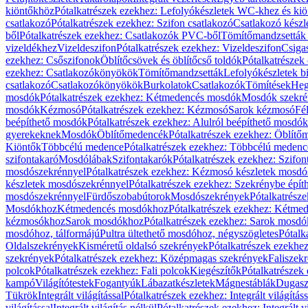
kiöntőkhöz
Pótalkatrészek ezekhez: Lefolyókészletek WC-khez és ki
csatlakozó
Pótalkatrészek ezekhez: Szifon csatlakozó
Csatlakozó készl
ből
Pótalkatrészek ezekhez: Csatlakozók PVC-ből
Tömítőmandzsetták
vizeldékhez
Vizeldeszifon
Pótalkatrészek ezekhez: Vizeldeszifon
Csiga
ezekhez: Csőszifonok
Öblítőcsövek és öblítőcső toldók
Pótalkatrészek
ezekhez: Csatlakozókönyökök
Tömítőmandzsetták
Lefolyókészletek b
csatlakozó
Csatlakozókönyökök
Burkolatok
Csatlakozók
Tömítések
Heg
mosdók
Pótalkatrészek ezekhez: Kétmedencés mosdók
Mosdók szekré
mosdók
Kézmosó
Pótalkatrészek ezekhez: Kézmosó
Sarok kézmosó
Fé
beépíthető mosdók
Pótalkatrészek ezekhez: Alulról beépíthető mosdók
gyerekeknek
Mosdók
Öblítőmedencék
Pótalkatrészek ezekhez: Öblít
Kiöntők
Többcélú medence
Pótalkatrészek ezekhez: Többcélú medenc
szifontakaró
Mosdólábak
Szifontakarók
Pótalkatrészek ezekhez: Szifon
mosdószekrénnyel
Pótalkatrészek ezekhez: Kézmosó készletek mosdó
készletek mosdószekrénnyel
Pótalkatrészek ezekhez: Szekrénybe épí
mosdószekrénnyel
Fürdőszobabútorok
Mosdószekrények
Pótalkatrész
Mosdókhoz
Kétmedencés mosdókhoz
Pótalkatrészek ezekhez: Kétm
kézmosókhoz
Sarok mosdókhoz
Pótalkatrészek ezekhez: Sarok mosd
mosdóhoz, tálformájú
Pultra ültethető mosdóhoz, négyszögletes
Pótalk
Oldalszekrények
Kisméretű oldalsó szekrények
Pótalkatrészek ezekhe
szekrények
Pótalkatrészek ezekhez: Középmagas szekrények
Faliszek
polcok
Pótalkatrészek ezekhez: Fali polcok
Kiegészítők
Pótalkatrészek
kampó
Világítótestek
Fogantyúk
Lábazatkészletek
Mágnestáblák
Dugasz
Tükrök
Integrált világítással
Pótalkatrészek ezekhez: Integrált világításs
világítással
Integrált világítás nélkül
Pótalkatrészek ezekhez: Integrált vi