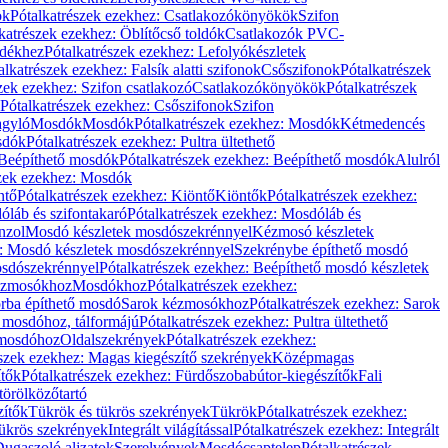
ök
Pótalkatrészek ezekhez: Csatlakozókönyökök
Szifon
katrészek ezekhez: Öblítőcső toldók
Csatlakozók PVC-
ldékhez
Pótalkatrészek ezekhez: Lefolyókészletek
alkatrészek ezekhez: Falsík alatti szifonok
Csőszifonok
Pótalkatrészek
zek ezekhez: Szifon csatlakozó
Csatlakozókönyökök
Pótalkatrészek
Pótalkatrészek ezekhez: Csőszifonok
Szifon
gyló
Mosdók
Mosdók
Pótalkatrészek ezekhez: Mosdók
Kétmedencés
osdók
Pótalkatrészek ezekhez: Pultra ültethető
Beépíthető mosdók
Pótalkatrészek ezekhez: Beépíthető mosdók
Alulról
szek ezekhez: Mosdók
ntő
Pótalkatrészek ezekhez: Kiöntő
Kiöntők
Pótalkatrészek ezekhez:
láb és szifontakaró
Pótalkatrészek ezekhez: Mosdóláb és
nzol
Mosdó készletek mosdószekrénnyel
Kézmosó készletek
z: Mosdó készletek mosdószekrénnyel
Szekrénybe építhető mosdó
osdószekrénnyel
Pótalkatrészek ezekhez: Beépíthető mosdó készletek
Kézmosókhoz
Mosdókhoz
Pótalkatrészek ezekhez:
orba építhető mosdó
Sarok kézmosókhoz
Pótalkatrészek ezekhez: Sarok
ő mosdóhoz, tálformájú
Pótalkatrészek ezekhez: Pultra ültethető
 mosdóhoz
Oldalszekrények
Pótalkatrészek ezekhez:
észek ezekhez: Magas kiegészítő szekrények
Középmagas
ítők
Pótalkatrészek ezekhez: Fürdőszobabútor-kiegészítők
Fali
törölközőtartó
zítők
Tükrök és tükrös szekrények
Tükrök
Pótalkatrészek ezekhez:
Tükrös szekrények
Integrált világítással
Pótalkatrészek ezekhez: Integrált
ugaszoló aljzatok
Szerelvények
Mosdócsaptelep
Pótalkatrészek