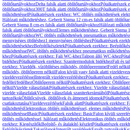
öblítőtartályokhoz
Delta falsík alatti öblítőtartályokhoz
Pótalkatrészek e
öblítőtartályokhoz
300T falsík alatti öblítőtartályokhoz
Pótalkatrészek e
működtetéssel
Pótalkatrészek ezekhez: WC öblítés működtetések elekt
Hálózati működtetéshez, Geberit Sigma 12 cm-es falsík alatti öblítőta
Geberit Sigma 8 cm-es falsík alatti öblítőtartályokhoz
Hálózati működte
falsík alatti öblítőtartályokhoz
Elemes működtetéshez, Geberit Sigma 12 
öblítőtartályokhoz
WC öblítés működtetések pneumatikus működtetéss
mennyiséges öblítéshez
1 mennyiséges öblítéshez
Pótalkatrészek ezekh
működtetésekhez
Beépítőkészletek
Pótalkatrészek ezekhez: Beépítőkés
működtetéssel
WC öblítés működtetésekhez pneumatikus működtetéss
khez
Pótalkatrészek ezekhez: Fali WC-khez
Talpon álló WC-khez
Póta
bidékhez
Pótalkatrészek ezekhez: Szanitermodulok bidékhez
Fali és t
ezekhez: Vizeldék, vízöblítéses működés, öblítőperemmel
Fedél nélkü
működés, öblítőperem nélkül
Falon kívüli vagy falsík alatti vizeldevez
vizeldevezérléssel
Integrált vizeldevezérléshez
Pótalkatrészek ezekhez: 
fedéllel/fedélhez
Öblítőperem nélkül
Pótalkatrészek ezekhez: Öblítőpe
nélkül
Vizelde válaszfalak
Pótalkatrészek ezekhez: Vizelde válaszfalak
vizelde válaszfalak
Vizelde válaszfalak szaniterkerámiából
Pótalkatrés
tartozékok
Öblítőcsövek, öblítőívek és átmeneti idomok
Pótalkatrészek
csatlakoztatása
Vizeldevezérlések
Falsík alatt
Pótalkatrészek ezekhez: Fa
működtetés
Elektronikus öblítés működtetéssel, elemes működtetés
Pót
működtetéssel
Basic
Pótalkatrészek ezekhez: Basic
Falon kívüli szerelé
öblítés működtetéssel, hálózati működtetés
Elektronikus öblítés működ
ezekhez: Kiegészítők
Beépítő- és átalakító készlet
Pótalkatrészek ezekhe
Felújítókészletek
Takarólapok
Integrált vezérlések
Egyéb tartozékok
Kez