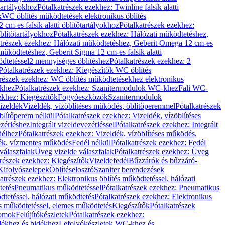
őtartályokhoz
Pótalkatrészek ezekhez: Twinline falsík alatti
k
WC öblítés működtetések elektronikus öblítés
cm-es falsík alatti öblítőtartályokhoz
Pótalkatrészek ezekhez:
blítőtartályokhoz
Pótalkatrészek ezekhez: Hálózati működtetéshez,
atrészek ezekhez: Hálózati működtetéshez, Geberit Omega 12 cm-es
űködtetéshez, Geberit Sigma 12 cm-es falsík alatti
dtetéssel
2 mennyiséges öblítéshez
Pótalkatrészek ezekhez: 2
Pótalkatrészek ezekhez: Kiegészítők WC öblítés
trészek ezekhez: WC öblítés működtetésekhez elektronikus
khez
Pótalkatrészek ezekhez: Szanitermodulok WC-khez
Fali WC-
ekhez: Kiegészítők
Fogyóeszközök
Szanitermodulok
izeldék
Vizeldék, vízöblítéses működés, öblítőperemmel
Pótalkatrészek
blítőperem nélkül
Pótalkatrészek ezekhez: Vizeldék, vízöblítéses
ezérléshez
Integrált vizeldevezérléssel
Pótalkatrészek ezekhez: Integrált
délhez
Pótalkatrészek ezekhez: Vizeldék, vízöblítéses működés,
dék, vízmentes működés
Fedél nélkül
Pótalkatrészek ezekhez: Fedél
válaszfalak
Üveg vizelde válaszfalak
Pótalkatrészek ezekhez: Üveg
trészek ezekhez: Kiegészítők
Vizeldefedél
Bűzzárók és bűzzáró-
Kifolyószelepek
Öblítéselosztó
Szaniter berendezések
atrészek ezekhez: Elektronikus öblítés működtetéssel, hálózati
tetés
Pneumatikus működtetéssel
Pótalkatrészek ezekhez: Pneumatikus
dtetéssel, hálózati működtetés
Pótalkatrészek ezekhez: Elektronikus
és működtetéssel, elemes működtetés
Kiegészítők
Pótalkatrészek
domok
Felújítókészletek
Pótalkatrészek ezekhez:
dékhez és bidékhez
Lefolyókészletek WC-khez és