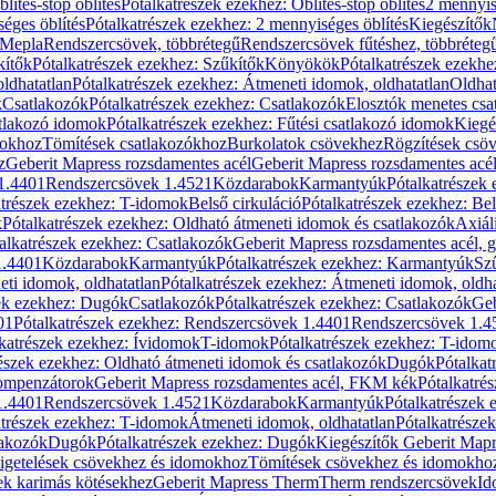
blítés-stop öblítés
Pótalkatrészek ezekhez: Öblítés-stop öblítés
2 mennyis
éges öblítés
Pótalkatrészek ezekhez: 2 mennyiséges öblítés
Kiegészítők
 Mepla
Rendszercsövek, többrétegű
Rendszercsövek fűtéshez, többréteg
kítők
Pótalkatrészek ezekhez: Szűkítők
Könyökök
Pótalkatrészek ezekh
ldhatatlan
Pótalkatrészek ezekhez: Átmeneti idomok, oldhatatlan
Oldhat
k
Csatlakozók
Pótalkatrészek ezekhez: Csatlakozók
Elosztók menetes csa
atlakozó idomok
Pótalkatrészek ezekhez: Fűtési csatlakozó idomok
Kiegé
mokhoz
Tömítések csatlakozókhoz
Burkolatok csövekhez
Rögzítések csö
z
Geberit Mapress rozsdamentes acél
Geberit Mapress rozsdamentes acé
 1.4401
Rendszercsövek 1.4521
Közdarabok
Karmantyúk
Pótalkatrészek
atrészek ezekhez: T-idomok
Belső cirkuláció
Pótalkatrészek ezekhez: Bel
k
Pótalkatrészek ezekhez: Oldható átmeneti idomok és csatlakozók
Axiál
alkatrészek ezekhez: Csatlakozók
Geberit Mapress rozsdamentes acél, 
1.4401
Közdarabok
Karmantyúk
Pótalkatrészek ezekhez: Karmantyúk
Sz
ti idomok, oldhatatlan
Pótalkatrészek ezekhez: Átmeneti idomok, oldha
ek ezekhez: Dugók
Csatlakozók
Pótalkatrészek ezekhez: Csatlakozók
Geb
01
Pótalkatrészek ezekhez: Rendszercsövek 1.4401
Rendszercsövek 1.4
katrészek ezekhez: Ívidomok
T-idomok
Pótalkatrészek ezekhez: T-idom
észek ezekhez: Oldható átmeneti idomok és csatlakozók
Dugók
Pótalkat
kompenzátorok
Geberit Mapress rozsdamentes acél, FKM kék
Pótalkatré
1.4401
Rendszercsövek 1.4521
Közdarabok
Karmantyúk
Pótalkatrészek
atrészek ezekhez: T-idomok
Átmeneti idomok, oldhatatlan
Pótalkatrésze
lakozók
Dugók
Pótalkatrészek ezekhez: Dugók
Kiegészítők Geberit Mapr
igetelések csövekhez és idomokhoz
Tömítések csövekhez és idomokho
ek karimás kötésekhez
Geberit Mapress Therm
Therm rendszercsövek
Id