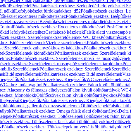
olyókészlet zuhanytálcákhoz, d90
Pótalkatrészek ezekhez: Lefolyókész
nélkül
Szelepfedél
Pótalkatrészek ezekhez: Szelepfedél
Lefolyókészlet Se
él nélkül
Lefolyókészlet fürdőkádakhoz, d52
Pótalkatrészek ezekhez: L
tőkészlet excenteres működtetéshez
Pótalkatrészek ezekhez: Beépítőké
és vízhozzávezetéssel
Beépítőkészlet excenteres működtetéshez és vízh
Control
Pótalkatrészek ezekhez: Excenteres működtetéssel PushControl
őkád lefolyókészleteihez
Csatlakozó készletek
Falsík alatti visszacsapó 
részek ezekhez: Szerelőelemek
Szerelőelemek WC-khez
Pótalkatrészek 
khez: Bidé szerelőelemek
Vizelde szerelőelemek
Pótalkatrészek ezekhez:
vel
Szerelőelemek zuhanyzókhoz és kádakhoz
Pótalkatrészek ezekhez:
mek
Szerelőelemek kiöntőkhöz
Pótalkatrészek ezekhez: Szerelőelemek k
pekhez
Pótalkatrészek ezekhez: Szerelőelemek mosó- és mosogatógépek
részek ezekhez: Szerelőelemek mosogató
Szerelőelemek tárolókhoz
Póta
ombifix
Szerelőelemek
Pótalkatrészek ezekhez: Szerelőelemek
Szerelőe
mek
Bidé szerelőelemek
Pótalkatrészek ezekhez: Bidé szerelőelemek
Vize
iegészítők
Pótalkatrészek ezekhez: Kiegészítők
WC-szerelőelemekhez
Z
ok WC-khez, műanyagból
Pótalkatrészek ezekhez: Falon kívüli öblítőta
hez: Alacsony és félmagas elhelyezésű
Falon kívüli öblítőtartályok WC-
ezekhez: Monoblokk
Öblítőcsövek falon kívüli öblítőtartályokhoz
Pótalka
lhelyezésű
Kiegészítők
Pótalkatrészek ezekhez: Kiegészítők
Csatlakozók
zűkítőidomok, gallérok és duzzasztó elemek
Öblítőszelepek
Falsík alatti
rtályok
Pótalkatrészek ezekhez: Omega falsík alatti öblítőtartályok
Delta f
zelepek
Pótalkatrészek ezekhez: Töltőszelepek
Töltőszelepek falon kívüli
trészek ezekhez: Töltőszelepek falsík alatti öblítőtartályokhoz
Töltőszel
z
Pótalkatrészek ezekhez: Töltőszelepek univerzális öblítőtartályokhoz
T