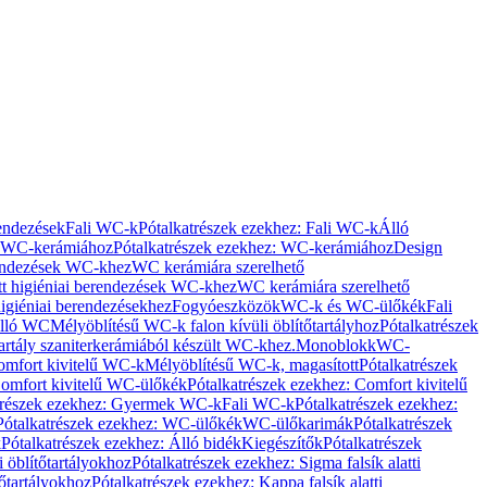
rendezések
Fali WC-k
Pótalkatrészek ezekhez: Fali WC-k
Álló
WC-kerámiához
Pótalkatrészek ezekhez: WC-kerámiához
Design
rendezések WC-khez
WC kerámiára szerelhető
t higiéniai berendezések WC-khez
WC kerámiára szerelhető
igiéniai berendezésekhez
Fogyóeszközök
WC-k és WC-ülőkék
Fali
Álló WC
Mélyöblítésű WC-k falon kívüli öblítőtartályhoz
Pótalkatrészek
tartály szaniterkerámiából készült WC-khez.
Monoblokk
WC-
omfort kivitelű WC-k
Mélyöblítésű WC-k, magasított
Pótalkatrészek
omfort kivitelű WC-ülőkék
Pótalkatrészek ezekhez: Comfort kivitelű
trészek ezekhez: Gyermek WC-k
Fali WC-k
Pótalkatrészek ezekhez:
Pótalkatrészek ezekhez: WC-ülőkék
WC-ülőkarimák
Pótalkatrészek
k
Pótalkatrészek ezekhez: Álló bidék
Kiegészítők
Pótalkatrészek
i öblítőtartályokhoz
Pótalkatrészek ezekhez: Sigma falsík alatti
tőtartályokhoz
Pótalkatrészek ezekhez: Kappa falsík alatti