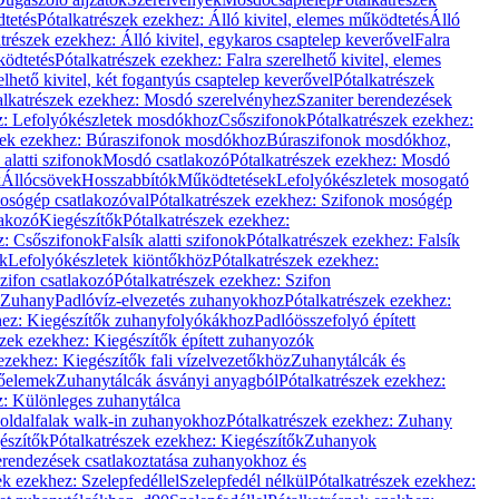
dtetés
Pótalkatrészek ezekhez: Álló kivitel, elemes működtetés
Álló
trészek ezekhez: Álló kivitel, egykaros csaptelep keverővel
Falra
ködtetés
Pótalkatrészek ezekhez: Falra szerelhető kivitel, elemes
elhető kivitel, két fogantyús csaptelep keverővel
Pótalkatrészek
alkatrészek ezekhez: Mosdó szerelvényhez
Szaniter berendezések
z: Lefolyókészletek mosdókhoz
Csőszifonok
Pótalkatrészek ezekhez:
zek ezekhez: Búraszifonok mosdókhoz
Búraszifonok mosdókhoz,
alatti szifonok
Mosdó csatlakozó
Pótalkatrészek ezekhez: Mosdó
k
Állócsövek
Hosszabbítók
Működtetések
Lefolyókészletek mosogató
osógép csatlakozóval
Pótalkatrészek ezekhez: Szifonok mosógép
lakozó
Kiegészítők
Pótalkatrészek ezekhez:
z: Csőszifonok
Falsík alatti szifonok
Pótalkatrészek ezekhez: Falsík
ők
Lefolyókészletek kiöntőkhöz
Pótalkatrészek ezekhez:
zifon csatlakozó
Pótalkatrészek ezekhez: Szifon
Zuhany
Padlóvíz-elvezetés zuhanyokhoz
Pótalkatrészek ezekhez:
hez: Kiegészítők zuhanyfolyókákhoz
Padlóösszefolyó épített
szek ezekhez: Kiegészítők épített zuhanyozók
ezekhez: Kiegészítők fali vízelvezetőkhöz
Zuhanytálcák és
lőelemek
Zuhanytálcák ásványi anyagból
Pótalkatrészek ezekhez:
z: Különleges zuhanytálca
oldalfalak walk-in zuhanyokhoz
Pótalkatrészek ezekhez: Zuhany
észítők
Pótalkatrészek ezekhez: Kiegészítők
Zuhanyok
erendezések csatlakoztatása zuhanyokhoz és
ek ezekhez: Szelepfedéllel
Szelepfedél nélkül
Pótalkatrészek ezekhez: