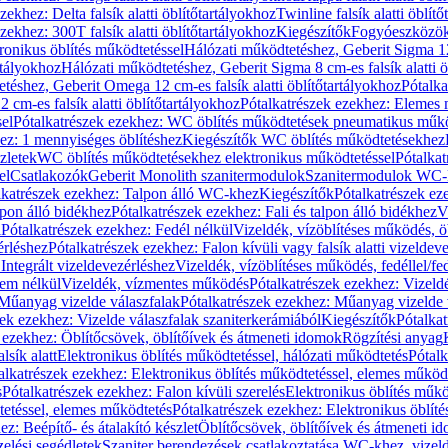
zekhez: Delta falsík alatti öblítőtartályokhoz
Twinline falsík alatti öblít
zekhez: 300T falsík alatti öblítőtartályokhoz
Kiegészítők
Fogyóeszközö
ronikus öblítés működtetéssel
Hálózati működtetéshez, Geberit Sigma 12 
rtályokhoz
Hálózati működtetéshez, Geberit Sigma 8 cm-es falsík alatti ö
téshez, Geberit Omega 12 cm-es falsík alatti öblítőtartályokhoz
Pótalk
cm-es falsík alatti öblítőtartályokhoz
Pótalkatrészek ezekhez: Elemes m
el
Pótalkatrészek ezekhez: WC öblítés működtetések pneumatikus műkö
ez: 1 mennyiséges öblítéshez
Kiegészítők WC öblítés működtetésekhez
zletek
WC öblítés működtetésekhez elektronikus működtetéssel
Pótalka
el
Csatlakozók
Geberit Monolith szanitermodulok
Szanitermodulok WC-
lkatrészek ezekhez: Talpon álló WC-khez
Kiegészítők
Pótalkatrészek ez
alpon álló bidékhez
Pótalkatrészek ezekhez: Fali és talpon álló bidékhez
V
l
Pótalkatrészek ezekhez: Fedél nélkül
Vizeldék, vízöblítéses működés, ö
érléshez
Pótalkatrészek ezekhez: Falon kívüli vagy falsík alatti vizeldev
Integrált vizeldevezérléshez
Vizeldék, vízöblítéses működés, fedéllel/fe
rem nélkül
Vizeldék, vízmentes működés
Pótalkatrészek ezekhez: Vizel
Műanyag vizelde válaszfalak
Pótalkatrészek ezekhez: Műanyag vizelde 
zek ezekhez: Vizelde válaszfalak szaniterkerámiából
Kiegészítők
Pótalka
 ezekhez: Öblítőcsövek, öblítőívek és átmeneti idomok
Rögzítési anyag
lsík alatt
Elektronikus öblítés működtetéssel, hálózati működtetés
Pótalk
alkatrészek ezekhez: Elektronikus öblítés működtetéssel, elemes működ
s
Pótalkatrészek ezekhez: Falon kívüli szerelés
Elektronikus öblítés műkö
tetéssel, elemes működtetés
Pótalkatrészek ezekhez: Elektronikus öblít
z: Beépítő- és átalakító készlet
Öblítőcsövek, öblítőívek és átmeneti i
elési segédletek
Szaniter berendezések csatlakoztatása WC-khez, vizel