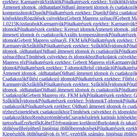
ezekhez: Karmantyúk
Szűkítők
Pótalkatrészek ezekhez: Szűkítők
Ívid
Átmeneti idomok, oldhatatlan
Oldható átmeneti idomok és csatlakozó
kompenzátorok
Dugók
Pótalkatrészek ezekhez: Dugók
Fűtési csatlako
kötésekhez
Rögzítések csövekhez
Geberit Mapress szénacél
Geberit Ma
1.0215
Közdarabok
Karmantyúk
Pótalkatrészek ezekhez: Karmantyúk
idomok
Pótalkatrészek ezekhez: Kereszt idomok
Átmeneti idomok, old
átmeneti idomok és csatlakozók
Axiális kompenzátorok
Pótalkatrésze
idomok
Geberit Mapress szénacél, FKM kék
Pótalkatrészek ezekhez:
Karmantyúk
Szűkítők
Pótalkatrészek ezekhez: Szűkítők
Ívidomok
Pótal
idomok, oldhatatlan
Oldható átmeneti idomok és csatlakozók
Pótalkatr
szénacélhoz
Tömítések csövekhez és idomokhoz
Burkolatok csövekhe
Mapress réz
Pótalkatrészek ezekhez: Geberit Mapress réz
Karmantyúk
idomok
Pótalkatrészek ezekhez: T-idomok
Belső cirkuláció
Pótalkatrés
Átmeneti idomok, oldhatatlan
Oldható átmeneti idomok és csatlakozó
Csatlakozók
Fűtési csatlakozó idomok
Pótalkatrészek ezekhez: Fűtési
Karmantyúk
Szűkítők
Pótalkatrészek ezekhez: Szűkítők
Ívidomok
Pótal
idomok, oldhatatlan
Oldható átmeneti idomok és csatlakozók
Pótalkatr
Csatlakozók
Geberit Mapress réz, FKM kék
Pótalkatrészek ezekhez: 
Szűkítők
Ívidomok
Pótalkatrészek ezekhez: Ívidomok
T-idomok
Pótalk
csatlakozók
Pótalkatrészek ezekhez: Oldható átmeneti idomok és csat
rézhez
Szigetelések csatlakozókhoz
Tömítések csövekhez és idomokh
csatlakozókhoz
Rendszertömítések
Csavarkészletek karimás kötésekhe
tartozékai
Érzékelők
Kábel
Térfogatáram korlátozó
Burkolatok és takar
öblítéssel
Beépíthető higiéniai öblítőberendezések
Pótalkatrészek ezekh
Kiegészítők öblítőtartályok és WC-vezérlők számára, higiéniai öblítés