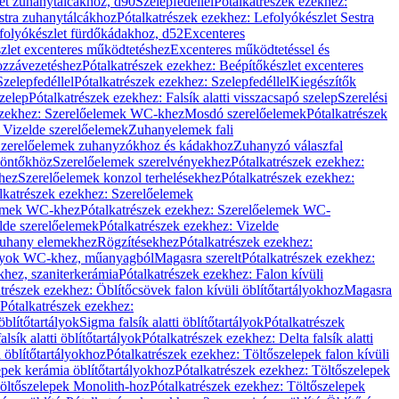
let zuhanytálcákhoz, d90
Szelepfedéllel
Pótalkatrészek ezekhez:
stra zuhanytálcákhoz
Pótalkatrészek ezekhez: Lefolyókészlet Sestra
efolyókészlet fürdőkádakhoz, d52
Excenteres
szlet excenteres működtetéshez
Excenteres működtetéssel és
ozzávezetéshez
Pótalkatrészek ezekhez: Beépítőkészlet excenteres
Szelepfedéllel
Pótalkatrészek ezekhez: Szelepfedéllel
Kiegészítők
szelep
Pótalkatrészek ezekhez: Falsík alatti visszacsapó szelep
Szerelési
ezekhez: Szerelőelemek WC-khez
Mosdó szerelőelemek
Pótalkatrészek
 Vizelde szerelőelemek
Zuhanyelemek fali
 Szerelőelemek zuhanyzókhoz és kádakhoz
Zuhanyzó válaszfal
iöntőkhöz
Szerelőelemek szerelvényekhez
Pótalkatrészek ezekhez:
hez
Szerelőelemek konzol terhelésekhez
Pótalkatrészek ezekhez:
lkatrészek ezekhez: Szerelőelemek
lemek WC-khez
Pótalkatrészek ezekhez: Szerelőelemek WC-
lde szerelőelemek
Pótalkatrészek ezekhez: Vizelde
uhany elemekhez
Rögzítésekhez
Pótalkatrészek ezekhez:
rtályok WC-khez, műanyagból
Magasra szerelt
Pótalkatrészek ezekhez:
khez, szaniterkerámia
Pótalkatrészek ezekhez: Falon kívüli
trészek ezekhez: Öblítőcsövek falon kívüli öblítőtartályokhoz
Magasra
Pótalkatrészek ezekhez:
 öblítőtartályok
Sigma falsík alatti öblítőtartályok
Pótalkatrészek
alsík alatti öblítőtartályok
Pótalkatrészek ezekhez: Delta falsík alatti
 öblítőtartályokhoz
Pótalkatrészek ezekhez: Töltőszelepek falon kívüli
epek kerámia öblítőtartályokhoz
Pótalkatrészek ezekhez: Töltőszelepek
öltőszelepek Monolith-hoz
Pótalkatrészek ezekhez: Töltőszelepek