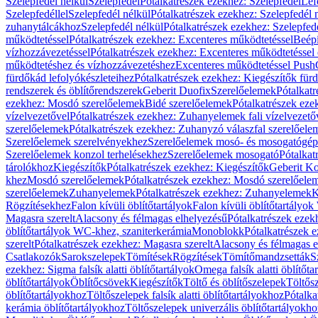
Szelepfedél nélkül
Szelepfedél
Pótalkatrészek ezekhez: Szelepfedél
Lef
Szelepfedéllel
Szelepfedél nélkül
Pótalkatrészek ezekhez: Szelepfedél 
zuhanytálcákhoz
Szelepfedél nélkül
Pótalkatrészek ezekhez: Szelepfed
működtetéssel
Pótalkatrészek ezekhez: Excenteres működtetéssel
Beépí
vízhozzávezetéssel
Pótalkatrészek ezekhez: Excenteres működtetéssel 
működtetéshez és vízhozzávezetéshez
Excenteres működtetéssel Push
fürdőkád lefolyókészleteihez
Pótalkatrészek ezekhez: Kiegészítők fürd
rendszerek és öblítőrendszerek
Geberit Duofix
Szerelőelemek
Pótalkat
ezekhez: Mosdó szerelőelemek
Bidé szerelőelemek
Pótalkatrészek eze
vízelvezetővel
Pótalkatrészek ezekhez: Zuhanyelemek fali vízelvezető
szerelőelemek
Pótalkatrészek ezekhez: Zuhanyzó válaszfal szerelőele
Szerelőelemek szerelvényekhez
Szerelőelemek mosó- és mosogatógé
Szerelőelemek konzol terhelésekhez
Szerelőelemek mosogató
Pótalkat
tárolókhoz
Kiegészítők
Pótalkatrészek ezekhez: Kiegészítők
Geberit K
khez
Mosdó szerelőelemek
Pótalkatrészek ezekhez: Mosdó szerelőele
szerelőelemek
Zuhanyelemek
Pótalkatrészek ezekhez: Zuhanyelemek
K
Rögzítésekhez
Falon kívüli öblítőtartályok
Falon kívüli öblítőtartály
Magasra szerelt
Alacsony és félmagas elhelyezésű
Pótalkatrészek ezek
öblítőtartályok WC-khez, szaniterkerámia
Monoblokk
Pótalkatrészek 
szerelt
Pótalkatrészek ezekhez: Magasra szerelt
Alacsony és félmagas e
Csatlakozók
Sarokszelepek
Tömítések
Rögzítések
Tömítőmandzsetták
S
ezekhez: Sigma falsík alatti öblítőtartályok
Omega falsík alatti öblítőta
öblítőtartályok
Öblítőcsövek
Kiegészítők
Töltő és öblítőszelepek
Töltős
öblítőtartályokhoz
Töltőszelepek falsík alatti öblítőtartályokhoz
Pótalka
kerámia öblítőtartályokhoz
Töltőszelepek univerzális öblítőtartályokho