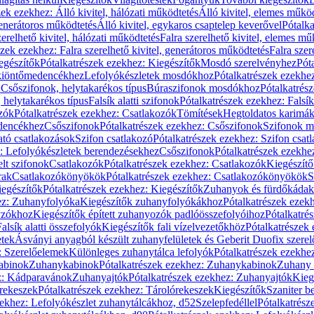
zek ezekhez: Álló kivitel, hálózati működtetés
Álló kivitel, elemes műkö
generátoros működtetés
Álló kivitel, egykaros csaptelep keverővel
Pótalka
erelhető kivitel, hálózati működtetés
Falra szerelhető kivitel, elemes mű
szek ezekhez: Falra szerelhető kivitel, generátoros működtetés
Falra szer
egészítők
Pótalkatrészek ezekhez: Kiegészítők
Mosdó szerelvényhez
Pót
 kiöntőmedencékhez
Lefolyókészletek mosdókhoz
Pótalkatrészek ezekhe
 Csőszifonok, helytakarékos típus
Búraszifonok mosdókhoz
Pótalkatrés
helytakarékos típus
Falsík alatti szifonok
Pótalkatrészek ezekhez: Falsík 
zók
Pótalkatrészek ezekhez: Csatlakozók
Tömítések
Hegtoldatos karimá
edencékhez
Csőszifonok
Pótalkatrészek ezekhez: Csőszifonok
Szifonok m
tó csatlakozások
Szifon csatlakozó
Pótalkatrészek ezekhez: Szifon csat
z: Lefolyókészletek berendezésekhez
Csőszifonok
Pótalkatrészek ezekhe
elt szifonok
Csatlakozók
Pótalkatrészek ezekhez: Csatlakozók
Kiegészít
rak
Csatlakozókönyökök
Pótalkatrészek ezekhez: Csatlakozókönyökök
S
egészítők
Pótalkatrészek ezekhez: Kiegészítők
Zuhanyok és fürdőkádak
ez: Zuhanyfolyóka
Kiegészítők zuhanyfolyókákhoz
Pótalkatrészek ezek
nyzókhoz
Kiegészítők épített zuhanyozók padlóösszefolyóihoz
Pótalkatré
alsík alatti összefolyók
Kiegészítők fali vízelvezetőkhöz
Pótalkatrészek 
etek
Ásványi anyagból készült zuhanyfelületek és Geberit Duofix szere
: Szerelőelemek
Különleges zuhanytálca lefolyók
Pótalkatrészek ezekhe
abinok
Zuhanykabinok
Pótalkatrészek ezekhez: Zuhanykabinok
Zuhany 
ez: Kádparavánok
Zuhanyajtók
Pótalkatrészek ezekhez: Zuhanyajtók
Kieg
rekeszek
Pótalkatrészek ezekhez: Tárolórekeszek
Kiegészítők
Szaniter b
zekhez: Lefolyókészlet zuhanytálcákhoz, d52
Szelepfedéllel
Pótalkatrész