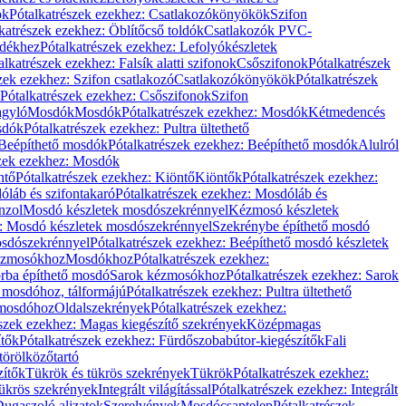
ök
Pótalkatrészek ezekhez: Csatlakozókönyökök
Szifon
katrészek ezekhez: Öblítőcső toldók
Csatlakozók PVC-
ldékhez
Pótalkatrészek ezekhez: Lefolyókészletek
alkatrészek ezekhez: Falsík alatti szifonok
Csőszifonok
Pótalkatrészek
zek ezekhez: Szifon csatlakozó
Csatlakozókönyökök
Pótalkatrészek
Pótalkatrészek ezekhez: Csőszifonok
Szifon
gyló
Mosdók
Mosdók
Pótalkatrészek ezekhez: Mosdók
Kétmedencés
osdók
Pótalkatrészek ezekhez: Pultra ültethető
Beépíthető mosdók
Pótalkatrészek ezekhez: Beépíthető mosdók
Alulról
szek ezekhez: Mosdók
ntő
Pótalkatrészek ezekhez: Kiöntő
Kiöntők
Pótalkatrészek ezekhez:
láb és szifontakaró
Pótalkatrészek ezekhez: Mosdóláb és
nzol
Mosdó készletek mosdószekrénnyel
Kézmosó készletek
z: Mosdó készletek mosdószekrénnyel
Szekrénybe építhető mosdó
osdószekrénnyel
Pótalkatrészek ezekhez: Beépíthető mosdó készletek
Kézmosókhoz
Mosdókhoz
Pótalkatrészek ezekhez:
orba építhető mosdó
Sarok kézmosókhoz
Pótalkatrészek ezekhez: Sarok
ő mosdóhoz, tálformájú
Pótalkatrészek ezekhez: Pultra ültethető
 mosdóhoz
Oldalszekrények
Pótalkatrészek ezekhez:
észek ezekhez: Magas kiegészítő szekrények
Középmagas
ítők
Pótalkatrészek ezekhez: Fürdőszobabútor-kiegészítők
Fali
törölközőtartó
zítők
Tükrök és tükrös szekrények
Tükrök
Pótalkatrészek ezekhez:
Tükrös szekrények
Integrált világítással
Pótalkatrészek ezekhez: Integrált
ugaszoló aljzatok
Szerelvények
Mosdócsaptelep
Pótalkatrészek