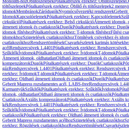
Monolith-hoz
Öblítőszelepek
Pótalkatrészek ezekhez: Öblítőszelepek
Ö
töltőszelepek
Pótalkatrészek ezekhez: Öblítő és töltőszelepek
2 mennyis
idomok
Membránok
Záródugók
Nyomócsővezetéki rendszerek
Geberit
Idomok
Kapcsolóelemek
Pótalkatrészek ezekhez: Kapcsolóelemek
Szű
cirkuláció
Pótalkatrészek ezekhez: Belső cirkuláció
Átmeneti idomok, o
átmeneti idomok és csatlakozók
Dugók
Pótalkatrészek ezekhez: Dugó
idomok fűtéshez
Pótalkatrészek ezekhez: T-idomok fűtéshez
Fűtési cs
idomokhoz
Szigetelések csatlakozókhoz
Tömítések csövekhez és ido
csatlakozókhoz
Rendszertömítések
Csavarkészletek karimás kötésekhe
acél
Rendszercsövek 1.4401
Pótalkatrészek ezekhez: Rendszercsövek
Szűkítők
Ívidomok
Pótalkatrészek ezekhez: Ívidomok
T-idomok
Pótalk
Átmeneti idomok, oldhatatlan
Oldható átmeneti idomok és csatlakozó
kompenzátorok
Dugók
Pótalkatrészek ezekhez: Dugók
Csatlakozók
Pót
gáz
Rendszercsövek 1.4401
Pótalkatrészek ezekhez: Rendszercsövek 
ezekhez: Ívidomok
T-idomok
Pótalkatrészek ezekhez: T-idomok
Átmene
ezekhez: Oldható átmeneti idomok és csatlakozók
Dugók
Pótalkatrész
Geberit Mapress rozsdamentes acél, LABS-free
Rendszercsövek 1.44
Karmantyúk
Szűkítők
Pótalkatrészek ezekhez: Szűkítők
Ívidomok
Pótal
idomok, oldhatatlan
Oldható átmeneti idomok és csatlakozók
Pótalkatr
Csatlakozók
Axiális kompenzátorok
Pótalkatrészek ezekhez: Axiális 
kék
Rendszercsövek 1.4401
Pótalkatrészek ezekhez: Rendszercsövek 
Szűkítők
Ívidomok
Pótalkatrészek ezekhez: Ívidomok
T-idomok
Pótalk
csatlakozók
Pótalkatrészek ezekhez: Oldható átmeneti idomok és csat
Geberit Mapress rozsdamentes acélhoz
Szigetelések csatlakozókhoz
Sz
ezekhez: Rögzítések csatlakozókhoz
Rendszertömítések
Csavarkészlet