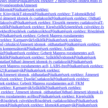
éges öblítés
Pótalkatrészek ezekhez: 2 mennyiséges öblítés
Öblítő és
Nyomógombok
Átmeneti
ű
Idomok
Pótalkatrészek ezekhez:
ez: Könyökök
T-idomok
Pótalkatrészek ezekhez: T-idomok
Belső
ó átmeneti idomok és csatlakozók
Pótalkatrészek ezekhez: Oldható
tlakozóval
Pótalkatrészek ezekhez: Elosztók menetes csatlakozóval
T-
szítők
Pótalkatrészek ezekhez: Kiegészítők
Szigetelések csövekhez és
vekhez
Rögzítések csatlakozókhoz
Pótalkatrészek ezekhez: Rögzítések
l
Pótalkatrészek ezekhez: Geberit Mapress rozsdamentes
 ezekhez: Karmantyúk
Szűkítők
Pótalkatrészek ezekhez:
ső cirkuláció
Átmeneti idomok, oldhatatlan
Pótalkatrészek ezekhez:
is kompenzátorok
Pótalkatrészek ezekhez: Axiális
gáz
Pótalkatrészek ezekhez: Geberit Mapress rozsdamentes acél,
űkítők
Pótalkatrészek ezekhez: Szűkítők
Ívidomok
Pótalkatrészek
tatlan
Oldható átmeneti idomok és csatlakozók
Pótalkatrészek
erit Mapress rozsdamentes acél, LABS-free
Pótalkatrészek ezekhez:
521
Karmantyúk
Pótalkatrészek ezekhez:
ok
Átmeneti idomok, oldhatatlan
Pótalkatrészek ezekhez: Átmeneti
részek ezekhez: Dugók
Csatlakozók
Pótalkatrészek ezekhez:
szek ezekhez: Geberit Mapress rozsdamentes acél, FKM
 ezekhez: Karmantyúk
Szűkítők
Pótalkatrészek ezekhez:
k ezekhez: Átmeneti idomok, oldhatatlan
Oldható átmeneti idomok és
ess rozsdamentes acélhoz
Pótalkatrészek ezekhez: Kiegészítők
z
Rögzítések csövekhez
Rögzítések csatlakozókhoz
Pótalkatrészek
omok
Pótalkatrészek ezekhez: Idomok
Karmantyúk
Pótalkatrészek