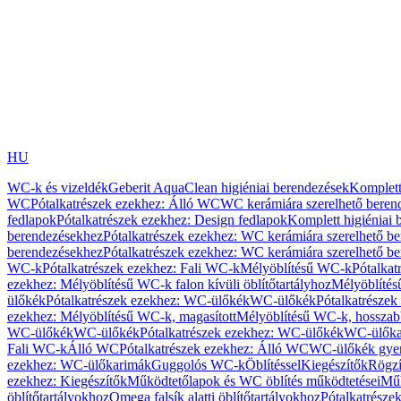
HU
WC-k és vizeldék
Geberit AquaClean higiéniai berendezések
Komplett
WC
Pótalkatrészek ezekhez: Álló WC
WC kerámiára szerelhető beren
fedlapok
Pótalkatrészek ezekhez: Design fedlapok
Komplett higiéniai
berendezésekhez
Pótalkatrészek ezekhez: WC kerámiára szerelhető b
berendezésekhez
Pótalkatrészek ezekhez: WC kerámiára szerelhető b
WC-k
Pótalkatrészek ezekhez: Fali WC-k
Mélyöblítésű WC-k
Pótalkat
ezekhez: Mélyöblítésű WC-k falon kívüli öblítőtartályhoz
Mélyöblíté
ülőkék
Pótalkatrészek ezekhez: WC-ülőkék
WC-ülőkék
Pótalkatrésze
ezekhez: Mélyöblítésű WC-k, magasított
Mélyöblítésű WC-k, hosszabb
WC-ülőkék
WC-ülőkék
Pótalkatrészek ezekhez: WC-ülőkék
WC-ülőka
Fali WC-k
Álló WC
Pótalkatrészek ezekhez: Álló WC
WC-ülőkék gye
ezekhez: WC-ülőkarimák
Guggolós WC-k
Öblítéssel
Kiegészítők
Rögzí
ezekhez: Kiegészítők
Működtetőlapok és WC öblítés működtetései
Műk
öblítőtartályokhoz
Omega falsík alatti öblítőtartályokhoz
Pótalkatrészek