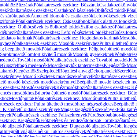
öntőkhöz
Bűzzárak
Pótalkatrészek ezekhez: Bűzzárak
Csatlakozókönyök
etek
Pótalkatrészek ezekhez: Csatlakozó készletek
Öblítőcső toldók
Pótal
 és zárókupakok
Átmeneti idomok és csatlakozók
Lefolyókészletek vize
szifonok
Pótalkatrészek ezekhez: Csigaszifonok
Falsík alatti szifonok
Pót
 ezekhez: Öblítőcsövek és öblítőcső toldók
Szifon csatlakozó
Pótalkatrés
idékhez
Pótalkatrészek ezekhez: Lefolyókészletek bidékhez
Csőszifonok
toldatos karimák
Pótalkatrészek ezekhez: Hegtoldatos karimák
Mosdóka
nyhez
Pótalkatrészek ezekhez: Mosdók szekrényhez
Pultra ültethető m
lig beépíthető mosdók
Pótalkatrészek ezekhez: Félig beépíthető mosdók
Sarokmosdó
Comfort kivitelű mosdók
Mosdók gyerekeknek
Pótalkatré
őmedencék
További mosdók
Pótalkatrészek ezekhez: További mosdók
Kiö
e
Gipszfelfogó medencék
Mosdókagylók tantermekhez
Kiegészítők
Mosdó
takarók
Kiegészítők
Szelepfedél
Rögzítési anyag
Dekorpanelek
Szerelőko
szekrénnyel
Mosdó készletek mosdószekrénnyel
Pótalkatrészek ezekhe
thető mosdó készletek mosdószekrénnyel
Beépíthető mosdó készletek m
ek ezekhez: Mosdószekrények
Kézmosókhoz
Pótalkatrészek ezekhez: 
edencés mosdókhoz
Bútorba építhető mosdó
Pótalkatrészek ezekhez: Bút
ókhoz
Mosdópultok
Pótalkatrészek ezekhez: Mosdópultok
Pultra ültethet
atrészek ezekhez: Pultra ültethető mosdóhoz, négyszögletes
Beépíthető
z: Kisméretű oldalsó szekrények
Magas kiegészítő szekrények
Pótalkatr
rények
Pótalkatrészek ezekhez: Faliszekrények
Fürdőszobabútor-kiegész
 ezekhez: Kiegészítők
Fiókbetétek és rendeződobozok
Törölközőtartó és 
oló aljzatok
Pótalkatrészek ezekhez: Dugaszoló aljzatok
További kiegés
al
Integrált világítás nélkül
Tükrös szekrények
Pótalkatrészek ezekhez: 
lágítás nélkül
Kiegészítők
Világítótestek
Fogantyúk
További kiegészítők
D