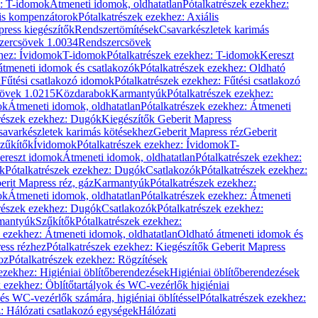
z: T-idomok
Átmeneti idomok, oldhatatlan
Pótalkatrészek ezekhez:
is kompenzátorok
Pótalkatrészek ezekhez: Axiális
ress kiegészítők
Rendszertömítések
Csavarkészletek karimás
zercsövek 1.0034
Rendszercsövek
khez: Ívidomok
T-idomok
Pótalkatrészek ezekhez: T-idomok
Kereszt
átmeneti idomok és csatlakozók
Pótalkatrészek ezekhez: Oldható
k
Fűtési csatlakozó idomok
Pótalkatrészek ezekhez: Fűtési csatlakozó
övek 1.0215
Közdarabok
Karmantyúk
Pótalkatrészek ezekhez:
ok
Átmeneti idomok, oldhatatlan
Pótalkatrészek ezekhez: Átmeneti
részek ezekhez: Dugók
Kiegészítők Geberit Mapress
savarkészletek karimás kötésekhez
Geberit Mapress réz
Geberit
Szűkítők
Ívidomok
Pótalkatrészek ezekhez: Ívidomok
T-
Kereszt idomok
Átmeneti idomok, oldhatatlan
Pótalkatrészek ezekhez:
k
Pótalkatrészek ezekhez: Dugók
Csatlakozók
Pótalkatrészek ezekhez:
erit Mapress réz, gáz
Karmantyúk
Pótalkatrészek ezekhez:
ok
Átmeneti idomok, oldhatatlan
Pótalkatrészek ezekhez: Átmeneti
részek ezekhez: Dugók
Csatlakozók
Pótalkatrészek ezekhez:
rmantyúk
Szűkítők
Pótalkatrészek ezekhez:
k ezekhez: Átmeneti idomok, oldhatatlan
Oldható átmeneti idomok és
ess rézhez
Pótalkatrészek ezekhez: Kiegészítők Geberit Mapress
oz
Pótalkatrészek ezekhez: Rögzítések
ezekhez: Higiéniai öblítőberendezések
Higiéniai öblítőberendezések
k ezekhez: Öblítőtartályok és WC-vezérlők higiéniai
 és WC-vezérlők számára, higiéniai öblítéssel
Pótalkatrészek ezekhez:
: Hálózati csatlakozó egységek
Hálózati