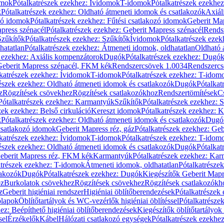
omok
Pótalkatrészek ezekhez: Ívidomok
T-idomok
Pótalkatrészek ezekhe
k
Pótalkatrészek ezekhez: Oldható átmeneti idomok és csatlakozók
Axiál
zó idomok
Pótalkatrészek ezekhez: Fűtési csatlakozó idomok
Geberit Map
press szénacél
Pótalkatrészek ezekhez: Geberit Mapress szénacél
Rends
Szűkítők
Pótalkatrészek ezekhez: Szűkítők
Ívidomok
Pótalkatrészek eze
hatatlan
Pótalkatrészek ezekhez: Átmeneti idomok, oldhatatlan
Oldható 
k ezekhez: Axiális kompenzátorok
Dugók
Pótalkatrészek ezekhez: Dugó
 Geberit Mapress szénacél, FKM kék
Rendszercsövek 1.0034
Rendszercs
katrészek ezekhez: Ívidomok
T-idomok
Pótalkatrészek ezekhez: T-idom
észek ezekhez: Oldható átmeneti idomok és csatlakozók
Dugók
Pótalkat
z
Rögzítések csövekhez
Rögzítések csatlakozókhoz
Rendszertömítések
C
Pótalkatrészek ezekhez: Karmantyúk
Szűkítők
Pótalkatrészek ezekhez: 
zek ezekhez: Belső cirkuláció
Kereszt idomok
Pótalkatrészek ezekhez: 
k
Pótalkatrészek ezekhez: Oldható átmeneti idomok és csatlakozók
Dugó
 csatlakozó idomok
Geberit Mapress réz, gáz
Pótalkatrészek ezekhez: Geb
katrészek ezekhez: Ívidomok
T-idomok
Pótalkatrészek ezekhez: T-idom
észek ezekhez: Oldható átmeneti idomok és csatlakozók
Dugók
Pótalkat
Geberit Mapress réz, FKM kék
Karmantyúk
Pótalkatrészek ezekhez: Ka
atrészek ezekhez: T-idomok
Átmeneti idomok, oldhatatlan
Pótalkatrésze
lakozók
Dugók
Pótalkatrészek ezekhez: Dugók
Kiegészítők Geberit Mapr
oz
Burkolatok csövekhez
Rögzítések csövekhez
Rögzítések csatlakozókh
z
Geberit higiéniai rendszer
Higiéniai öblítőberendezések
Pótalkatrészek 
ólapok
Öblítőtartályok és WC-vezérlők higiéniai öblítéssel
Pótalkatrésze
ez: Beépíthető higiéniai öblítőberendezések
Kiegészítők öblítőtartályok
sel
Érzékelők
Kábel
Hálózati csatlakozó egységek
Pótalkatrészek ezekhez