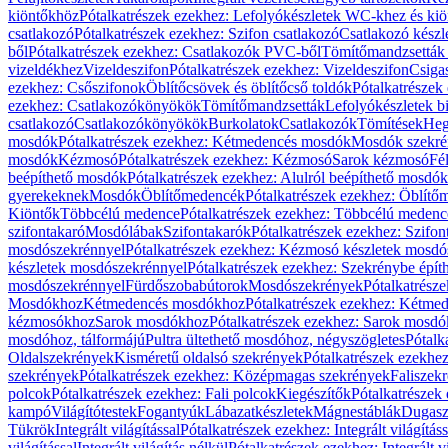
kiöntőkhöz
Pótalkatrészek ezekhez: Lefolyókészletek WC-khez és ki
csatlakozó
Pótalkatrészek ezekhez: Szifon csatlakozó
Csatlakozó készl
ből
Pótalkatrészek ezekhez: Csatlakozók PVC-ből
Tömítőmandzsetták
vizeldékhez
Vizeldeszifon
Pótalkatrészek ezekhez: Vizeldeszifon
Csiga
ezekhez: Csőszifonok
Öblítőcsövek és öblítőcső toldók
Pótalkatrészek
ezekhez: Csatlakozókönyökök
Tömítőmandzsetták
Lefolyókészletek b
csatlakozó
Csatlakozókönyökök
Burkolatok
Csatlakozók
Tömítések
Heg
mosdók
Pótalkatrészek ezekhez: Kétmedencés mosdók
Mosdók szekré
mosdók
Kézmosó
Pótalkatrészek ezekhez: Kézmosó
Sarok kézmosó
Fé
beépíthető mosdók
Pótalkatrészek ezekhez: Alulról beépíthető mosdók
gyerekeknek
Mosdók
Öblítőmedencék
Pótalkatrészek ezekhez: Öblít
Kiöntők
Többcélú medence
Pótalkatrészek ezekhez: Többcélú medenc
szifontakaró
Mosdólábak
Szifontakarók
Pótalkatrészek ezekhez: Szifon
mosdószekrénnyel
Pótalkatrészek ezekhez: Kézmosó készletek mosdó
készletek mosdószekrénnyel
Pótalkatrészek ezekhez: Szekrénybe épí
mosdószekrénnyel
Fürdőszobabútorok
Mosdószekrények
Pótalkatrész
Mosdókhoz
Kétmedencés mosdókhoz
Pótalkatrészek ezekhez: Kétm
kézmosókhoz
Sarok mosdókhoz
Pótalkatrészek ezekhez: Sarok mosd
mosdóhoz, tálformájú
Pultra ültethető mosdóhoz, négyszögletes
Pótalk
Oldalszekrények
Kisméretű oldalsó szekrények
Pótalkatrészek ezekhe
szekrények
Pótalkatrészek ezekhez: Középmagas szekrények
Faliszek
polcok
Pótalkatrészek ezekhez: Fali polcok
Kiegészítők
Pótalkatrészek
kampó
Világítótestek
Fogantyúk
Lábazatkészletek
Mágnestáblák
Dugasz
Tükrök
Integrált világítással
Pótalkatrészek ezekhez: Integrált világításs
világítással
Integrált világítás nélkül
Pótalkatrészek ezekhez: Integrált vi