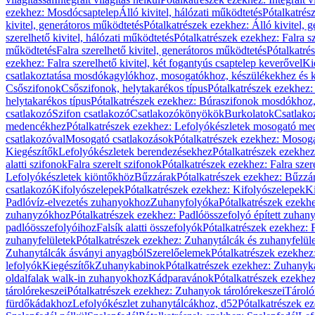
ezekhez: Mosdócsaptelep
Álló kivitel, hálózati működtetés
Pótalkatrés
kivitel, generátoros működtetés
Pótalkatrészek ezekhez: Álló kivitel, 
szerelhető kivitel, hálózati működtetés
Pótalkatrészek ezekhez: Falra sz
működtetés
Falra szerelhető kivitel, generátoros működtetés
Pótalkatré
ezekhez: Falra szerelhető kivitel, két fogantyús csaptelep keverővel
Ki
csatlakoztatása mosdókagylókhoz, mosogatókhoz, készülékekhez és
Csőszifonok
Csőszifonok, helytakarékos típus
Pótalkatrészek ezekhez:
helytakarékos típus
Pótalkatrészek ezekhez: Búraszifonok mosdókhoz, 
csatlakozó
Szifon csatlakozó
Csatlakozókönyökök
Burkolatok
Csatlako
medencékhez
Pótalkatrészek ezekhez: Lefolyókészletek mosogató m
csatlakozóval
Mosogató csatlakozások
Pótalkatrészek ezekhez: Mosoga
Kiegészítők
Lefolyókészletek berendezésekhez
Pótalkatrészek ezekhe
alatti szifonok
Falra szerelt szifonok
Pótalkatrészek ezekhez: Falra szer
Lefolyókészletek kiöntőkhöz
Bűzzárak
Pótalkatrészek ezekhez: Bűzzá
csatlakozó
Kifolyószelepek
Pótalkatrészek ezekhez: Kifolyószelepek
Ki
Padlóvíz-elvezetés zuhanyokhoz
Zuhanyfolyóka
Pótalkatrészek ezekh
zuhanyzókhoz
Pótalkatrészek ezekhez: Padlóösszefolyó épített zuha
padlóösszefolyóihoz
Falsík alatti összefolyók
Pótalkatrészek ezekhez: F
zuhanyfelületek
Pótalkatrészek ezekhez: Zuhanytálcák és zuhanyfelül
Zuhanytálcák ásványi anyagból
Szerelőelemek
Pótalkatrészek ezekhez
lefolyók
Kiegészítők
Zuhanykabinok
Pótalkatrészek ezekhez: Zuhanyk
oldalfalak walk-in zuhanyokhoz
Kádparavánok
Pótalkatrészek ezekh
tárolórekeszei
Pótalkatrészek ezekhez: Zuhanyok tárolórekeszei
Tároló
fürdőkádakhoz
Lefolyókészlet zuhanytálcákhoz, d52
Pótalkatrészek e