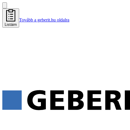
Tovább a geberit.hu oldalra
Listáim