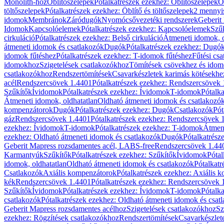
Monolith-hoz
Öblítőszelepek
Pótalkatrészek ezekhez: Öblítőszelepek
Ö
töltőszelepek
Pótalkatrészek ezekhez: Öblítő és töltőszelepek
2 mennyis
idomok
Membránok
Záródugók
Nyomócsővezetéki rendszerek
Geberit
Idomok
Kapcsolóelemek
Pótalkatrészek ezekhez: Kapcsolóelemek
Szű
cirkuláció
Pótalkatrészek ezekhez: Belső cirkuláció
Átmeneti idomok, o
átmeneti idomok és csatlakozók
Dugók
Pótalkatrészek ezekhez: Dugó
idomok fűtéshez
Pótalkatrészek ezekhez: T-idomok fűtéshez
Fűtési cs
idomokhoz
Szigetelések csatlakozókhoz
Tömítések csövekhez és ido
csatlakozókhoz
Rendszertömítések
Csavarkészletek karimás kötésekhe
acél
Rendszercsövek 1.4401
Pótalkatrészek ezekhez: Rendszercsövek
Szűkítők
Ívidomok
Pótalkatrészek ezekhez: Ívidomok
T-idomok
Pótalk
Átmeneti idomok, oldhatatlan
Oldható átmeneti idomok és csatlakozó
kompenzátorok
Dugók
Pótalkatrészek ezekhez: Dugók
Csatlakozók
Pót
gáz
Rendszercsövek 1.4401
Pótalkatrészek ezekhez: Rendszercsövek 
ezekhez: Ívidomok
T-idomok
Pótalkatrészek ezekhez: T-idomok
Átmene
ezekhez: Oldható átmeneti idomok és csatlakozók
Dugók
Pótalkatrész
Geberit Mapress rozsdamentes acél, LABS-free
Rendszercsövek 1.44
Karmantyúk
Szűkítők
Pótalkatrészek ezekhez: Szűkítők
Ívidomok
Pótal
idomok, oldhatatlan
Oldható átmeneti idomok és csatlakozók
Pótalkatr
Csatlakozók
Axiális kompenzátorok
Pótalkatrészek ezekhez: Axiális 
kék
Rendszercsövek 1.4401
Pótalkatrészek ezekhez: Rendszercsövek 
Szűkítők
Ívidomok
Pótalkatrészek ezekhez: Ívidomok
T-idomok
Pótalk
csatlakozók
Pótalkatrészek ezekhez: Oldható átmeneti idomok és csat
Geberit Mapress rozsdamentes acélhoz
Szigetelések csatlakozókhoz
Sz
ezekhez: Rögzítések csatlakozókhoz
Rendszertömítések
Csavarkészlet