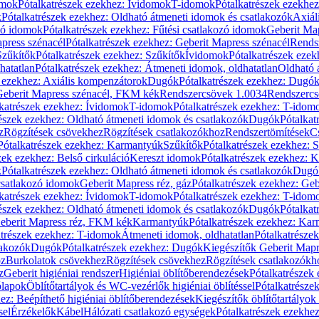
omok
Pótalkatrészek ezekhez: Ívidomok
T-idomok
Pótalkatrészek ezekhe
k
Pótalkatrészek ezekhez: Oldható átmeneti idomok és csatlakozók
Axiál
zó idomok
Pótalkatrészek ezekhez: Fűtési csatlakozó idomok
Geberit Map
press szénacél
Pótalkatrészek ezekhez: Geberit Mapress szénacél
Rends
Szűkítők
Pótalkatrészek ezekhez: Szűkítők
Ívidomok
Pótalkatrészek eze
hatatlan
Pótalkatrészek ezekhez: Átmeneti idomok, oldhatatlan
Oldható 
k ezekhez: Axiális kompenzátorok
Dugók
Pótalkatrészek ezekhez: Dugó
 Geberit Mapress szénacél, FKM kék
Rendszercsövek 1.0034
Rendszercs
katrészek ezekhez: Ívidomok
T-idomok
Pótalkatrészek ezekhez: T-idom
észek ezekhez: Oldható átmeneti idomok és csatlakozók
Dugók
Pótalkat
z
Rögzítések csövekhez
Rögzítések csatlakozókhoz
Rendszertömítések
C
Pótalkatrészek ezekhez: Karmantyúk
Szűkítők
Pótalkatrészek ezekhez: 
zek ezekhez: Belső cirkuláció
Kereszt idomok
Pótalkatrészek ezekhez: 
k
Pótalkatrészek ezekhez: Oldható átmeneti idomok és csatlakozók
Dugó
 csatlakozó idomok
Geberit Mapress réz, gáz
Pótalkatrészek ezekhez: Geb
katrészek ezekhez: Ívidomok
T-idomok
Pótalkatrészek ezekhez: T-idom
észek ezekhez: Oldható átmeneti idomok és csatlakozók
Dugók
Pótalkat
Geberit Mapress réz, FKM kék
Karmantyúk
Pótalkatrészek ezekhez: Ka
atrészek ezekhez: T-idomok
Átmeneti idomok, oldhatatlan
Pótalkatrésze
lakozók
Dugók
Pótalkatrészek ezekhez: Dugók
Kiegészítők Geberit Mapr
oz
Burkolatok csövekhez
Rögzítések csövekhez
Rögzítések csatlakozókh
z
Geberit higiéniai rendszer
Higiéniai öblítőberendezések
Pótalkatrészek 
ólapok
Öblítőtartályok és WC-vezérlők higiéniai öblítéssel
Pótalkatrésze
ez: Beépíthető higiéniai öblítőberendezések
Kiegészítők öblítőtartályok
sel
Érzékelők
Kábel
Hálózati csatlakozó egységek
Pótalkatrészek ezekhez