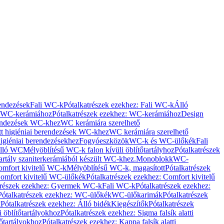
rendezések
Fali WC-k
Pótalkatrészek ezekhez: Fali WC-k
Álló
WC-kerámiához
Pótalkatrészek ezekhez: WC-kerámiához
Design
rendezések WC-khez
WC kerámiára szerelhető
t higiéniai berendezések WC-khez
WC kerámiára szerelhető
igiéniai berendezésekhez
Fogyóeszközök
WC-k és WC-ülőkék
Fali
Álló WC
Mélyöblítésű WC-k falon kívüli öblítőtartályhoz
Pótalkatrészek
tartály szaniterkerámiából készült WC-khez.
Monoblokk
WC-
omfort kivitelű WC-k
Mélyöblítésű WC-k, magasított
Pótalkatrészek
omfort kivitelű WC-ülőkék
Pótalkatrészek ezekhez: Comfort kivitelű
trészek ezekhez: Gyermek WC-k
Fali WC-k
Pótalkatrészek ezekhez:
Pótalkatrészek ezekhez: WC-ülőkék
WC-ülőkarimák
Pótalkatrészek
k
Pótalkatrészek ezekhez: Álló bidék
Kiegészítők
Pótalkatrészek
i öblítőtartályokhoz
Pótalkatrészek ezekhez: Sigma falsík alatti
tőtartályokhoz
Pótalkatrészek ezekhez: Kappa falsík alatti