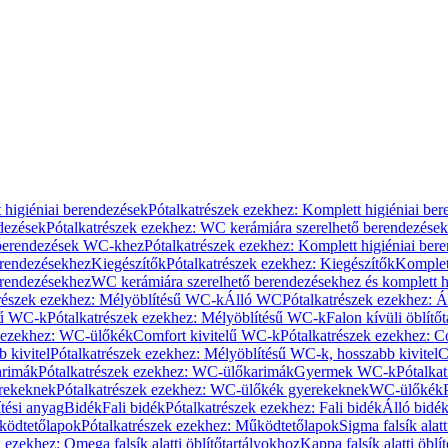
 higiéniai berendezések
Pótalkatrészek ezekhez: Komplett higiéniai be
dezések
Pótalkatrészek ezekhez: WC kerámiára szerelhető berendezések
 berendezések WC-khez
Pótalkatrészek ezekhez: Komplett higiéniai be
erendezésekhez
Kiegészítők
Pótalkatrészek ezekhez: Kiegészítők
Komplet
erendezésekhez
WC kerámiára szerelhető berendezésekhez és komplett h
részek ezekhez: Mélyöblítésű WC-k
Álló WC
Pótalkatrészek ezekhez: 
sű WC-k
Pótalkatrészek ezekhez: Mélyöblítésű WC-k
Falon kívüli öblítő
k ezekhez: WC-ülőkék
Comfort kivitelű WC-k
Pótalkatrészek ezekhez: C
 kivitel
Pótalkatrészek ezekhez: Mélyöblítésű WC-k, hosszabb kivitel
C
rimák
Pótalkatrészek ezekhez: WC-ülőkarimák
Gyermek WC-k
Pótalka
rekeknek
Pótalkatrészek ezekhez: WC-ülőkék gyerekeknek
WC-ülőkék
tési anyag
Bidék
Fali bidék
Pótalkatrészek ezekhez: Fali bidék
Álló bidé
ödtetőlapok
Pótalkatrészek ezekhez: Működtetőlapok
Sigma falsík alatt
 ezekhez: Omega falsík alatti öblítőtartályokhoz
Kappa falsík alatti öblí