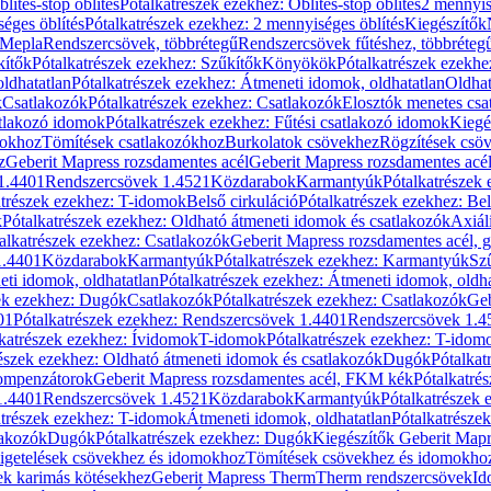
blítés-stop öblítés
Pótalkatrészek ezekhez: Öblítés-stop öblítés
2 mennyis
éges öblítés
Pótalkatrészek ezekhez: 2 mennyiséges öblítés
Kiegészítők
 Mepla
Rendszercsövek, többrétegű
Rendszercsövek fűtéshez, többréteg
kítők
Pótalkatrészek ezekhez: Szűkítők
Könyökök
Pótalkatrészek ezekh
ldhatatlan
Pótalkatrészek ezekhez: Átmeneti idomok, oldhatatlan
Oldhat
k
Csatlakozók
Pótalkatrészek ezekhez: Csatlakozók
Elosztók menetes csa
atlakozó idomok
Pótalkatrészek ezekhez: Fűtési csatlakozó idomok
Kiegé
mokhoz
Tömítések csatlakozókhoz
Burkolatok csövekhez
Rögzítések csö
z
Geberit Mapress rozsdamentes acél
Geberit Mapress rozsdamentes acé
 1.4401
Rendszercsövek 1.4521
Közdarabok
Karmantyúk
Pótalkatrészek
atrészek ezekhez: T-idomok
Belső cirkuláció
Pótalkatrészek ezekhez: Bel
k
Pótalkatrészek ezekhez: Oldható átmeneti idomok és csatlakozók
Axiál
alkatrészek ezekhez: Csatlakozók
Geberit Mapress rozsdamentes acél, 
1.4401
Közdarabok
Karmantyúk
Pótalkatrészek ezekhez: Karmantyúk
Sz
ti idomok, oldhatatlan
Pótalkatrészek ezekhez: Átmeneti idomok, oldha
ek ezekhez: Dugók
Csatlakozók
Pótalkatrészek ezekhez: Csatlakozók
Geb
01
Pótalkatrészek ezekhez: Rendszercsövek 1.4401
Rendszercsövek 1.4
katrészek ezekhez: Ívidomok
T-idomok
Pótalkatrészek ezekhez: T-idom
észek ezekhez: Oldható átmeneti idomok és csatlakozók
Dugók
Pótalkat
kompenzátorok
Geberit Mapress rozsdamentes acél, FKM kék
Pótalkatré
1.4401
Rendszercsövek 1.4521
Közdarabok
Karmantyúk
Pótalkatrészek
atrészek ezekhez: T-idomok
Átmeneti idomok, oldhatatlan
Pótalkatrésze
lakozók
Dugók
Pótalkatrészek ezekhez: Dugók
Kiegészítők Geberit Mapr
igetelések csövekhez és idomokhoz
Tömítések csövekhez és idomokho
ek karimás kötésekhez
Geberit Mapress Therm
Therm rendszercsövek
Id