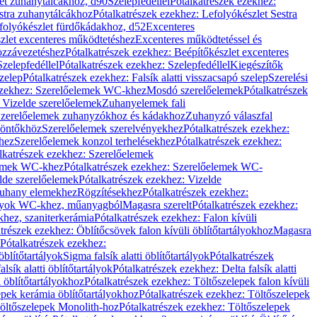
let zuhanytálcákhoz, d90
Szelepfedéllel
Pótalkatrészek ezekhez:
stra zuhanytálcákhoz
Pótalkatrészek ezekhez: Lefolyókészlet Sestra
efolyókészlet fürdőkádakhoz, d52
Excenteres
szlet excenteres működtetéshez
Excenteres működtetéssel és
ozzávezetéshez
Pótalkatrészek ezekhez: Beépítőkészlet excenteres
Szelepfedéllel
Pótalkatrészek ezekhez: Szelepfedéllel
Kiegészítők
szelep
Pótalkatrészek ezekhez: Falsík alatti visszacsapó szelep
Szerelési
ezekhez: Szerelőelemek WC-khez
Mosdó szerelőelemek
Pótalkatrészek
 Vizelde szerelőelemek
Zuhanyelemek fali
 Szerelőelemek zuhanyzókhoz és kádakhoz
Zuhanyzó válaszfal
iöntőkhöz
Szerelőelemek szerelvényekhez
Pótalkatrészek ezekhez:
hez
Szerelőelemek konzol terhelésekhez
Pótalkatrészek ezekhez:
lkatrészek ezekhez: Szerelőelemek
lemek WC-khez
Pótalkatrészek ezekhez: Szerelőelemek WC-
lde szerelőelemek
Pótalkatrészek ezekhez: Vizelde
uhany elemekhez
Rögzítésekhez
Pótalkatrészek ezekhez:
rtályok WC-khez, műanyagból
Magasra szerelt
Pótalkatrészek ezekhez:
khez, szaniterkerámia
Pótalkatrészek ezekhez: Falon kívüli
trészek ezekhez: Öblítőcsövek falon kívüli öblítőtartályokhoz
Magasra
Pótalkatrészek ezekhez:
 öblítőtartályok
Sigma falsík alatti öblítőtartályok
Pótalkatrészek
alsík alatti öblítőtartályok
Pótalkatrészek ezekhez: Delta falsík alatti
 öblítőtartályokhoz
Pótalkatrészek ezekhez: Töltőszelepek falon kívüli
epek kerámia öblítőtartályokhoz
Pótalkatrészek ezekhez: Töltőszelepek
öltőszelepek Monolith-hoz
Pótalkatrészek ezekhez: Töltőszelepek