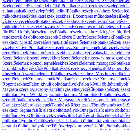
Szelepfedél nélkül
Szelepfedél
Pótalkatrészek ezekhez: Szelepfedél
Lef
Szelepfedéllel
Szelepfedél nélkül
Pótalkatrészek ezekhez: Szelepfedél 
zuhanytálcákhoz
Szelepfedél nélkül
Pótalkatrészek ezekhez: Szelepfed
működtetéssel
Pótalkatrészek ezekhez: Excenteres működtetéssel
Beépí
vízhozzávezetéssel
Pótalkatrészek ezekhez: Excenteres működtetéssel 
működtetéshez és vízhozzávezetéshez
Excenteres működtetéssel Push
fürdőkád lefolyókészleteihez
Pótalkatrészek ezekhez: Kiegészítők fürd
rendszerek és öblítőrendszerek
Geberit Duofix
Szerelőelemek
Pótalkat
ezekhez: Mosdó szerelőelemek
Bidé szerelőelemek
Pótalkatrészek eze
vízelvezetővel
Pótalkatrészek ezekhez: Zuhanyelemek fali vízelvezető
szerelőelemek
Pótalkatrészek ezekhez: Zuhanyzó válaszfal szerelőele
Szerelőelemek szerelvényekhez
Szerelőelemek mosó- és mosogatógé
Szerelőelemek konzol terhelésekhez
Szerelőelemek mosogató
Pótalkat
tárolókhoz
Kiegészítők
Pótalkatrészek ezekhez: Kiegészítők
Geberit K
khez
Mosdó szerelőelemek
Pótalkatrészek ezekhez: Mosdó szerelőele
szerelőelemek
Zuhanyelemek
Pótalkatrészek ezekhez: Zuhanyelemek
K
Rögzítésekhez
Falon kívüli öblítőtartályok
Falon kívüli öblítőtartály
Magasra szerelt
Alacsony és félmagas elhelyezésű
Pótalkatrészek ezek
öblítőtartályok WC-khez, szaniterkerámia
Monoblokk
Pótalkatrészek 
szerelt
Pótalkatrészek ezekhez: Magasra szerelt
Alacsony és félmagas e
Csatlakozók
Sarokszelepek
Tömítések
Rögzítések
Tömítőmandzsetták
S
ezekhez: Sigma falsík alatti öblítőtartályok
Omega falsík alatti öblítőta
öblítőtartályok
Öblítőcsövek
Kiegészítők
Töltő és öblítőszelepek
Töltős
öblítőtartályokhoz
Töltőszelepek falsík alatti öblítőtartályokhoz
Pótalka
kerámia öblítőtartályokhoz
Töltőszelepek univerzális öblítőtartályokho