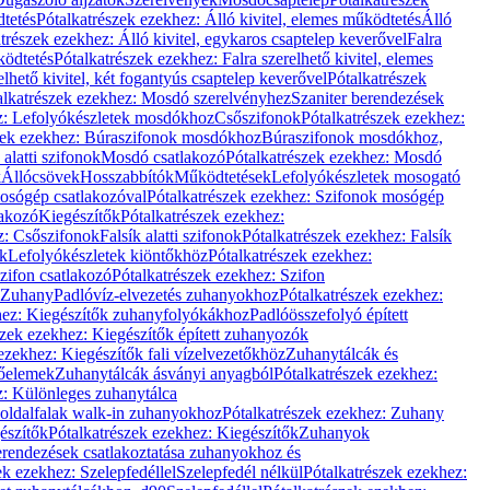
dtetés
Pótalkatrészek ezekhez: Álló kivitel, elemes működtetés
Álló
trészek ezekhez: Álló kivitel, egykaros csaptelep keverővel
Falra
ködtetés
Pótalkatrészek ezekhez: Falra szerelhető kivitel, elemes
elhető kivitel, két fogantyús csaptelep keverővel
Pótalkatrészek
alkatrészek ezekhez: Mosdó szerelvényhez
Szaniter berendezések
z: Lefolyókészletek mosdókhoz
Csőszifonok
Pótalkatrészek ezekhez:
zek ezekhez: Búraszifonok mosdókhoz
Búraszifonok mosdókhoz,
alatti szifonok
Mosdó csatlakozó
Pótalkatrészek ezekhez: Mosdó
k
Állócsövek
Hosszabbítók
Működtetések
Lefolyókészletek mosogató
osógép csatlakozóval
Pótalkatrészek ezekhez: Szifonok mosógép
lakozó
Kiegészítők
Pótalkatrészek ezekhez:
z: Csőszifonok
Falsík alatti szifonok
Pótalkatrészek ezekhez: Falsík
ők
Lefolyókészletek kiöntőkhöz
Pótalkatrészek ezekhez:
zifon csatlakozó
Pótalkatrészek ezekhez: Szifon
Zuhany
Padlóvíz-elvezetés zuhanyokhoz
Pótalkatrészek ezekhez:
hez: Kiegészítők zuhanyfolyókákhoz
Padlóösszefolyó épített
szek ezekhez: Kiegészítők épített zuhanyozók
ezekhez: Kiegészítők fali vízelvezetőkhöz
Zuhanytálcák és
lőelemek
Zuhanytálcák ásványi anyagból
Pótalkatrészek ezekhez:
z: Különleges zuhanytálca
oldalfalak walk-in zuhanyokhoz
Pótalkatrészek ezekhez: Zuhany
észítők
Pótalkatrészek ezekhez: Kiegészítők
Zuhanyok
erendezések csatlakoztatása zuhanyokhoz és
ek ezekhez: Szelepfedéllel
Szelepfedél nélkül
Pótalkatrészek ezekhez: