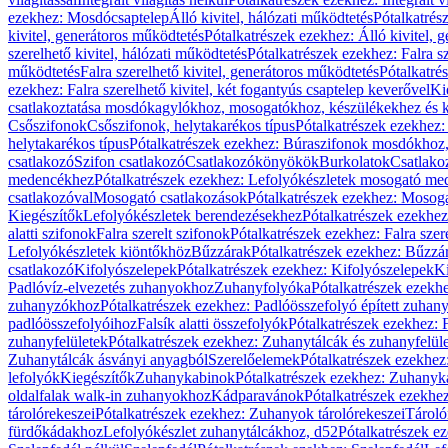
ezekhez: Mosdócsaptelep
Álló kivitel, hálózati működtetés
Pótalkatrés
kivitel, generátoros működtetés
Pótalkatrészek ezekhez: Álló kivitel, 
szerelhető kivitel, hálózati működtetés
Pótalkatrészek ezekhez: Falra sz
működtetés
Falra szerelhető kivitel, generátoros működtetés
Pótalkatré
ezekhez: Falra szerelhető kivitel, két fogantyús csaptelep keverővel
Ki
csatlakoztatása mosdókagylókhoz, mosogatókhoz, készülékekhez és
Csőszifonok
Csőszifonok, helytakarékos típus
Pótalkatrészek ezekhez:
helytakarékos típus
Pótalkatrészek ezekhez: Búraszifonok mosdókhoz, 
csatlakozó
Szifon csatlakozó
Csatlakozókönyökök
Burkolatok
Csatlako
medencékhez
Pótalkatrészek ezekhez: Lefolyókészletek mosogató m
csatlakozóval
Mosogató csatlakozások
Pótalkatrészek ezekhez: Mosoga
Kiegészítők
Lefolyókészletek berendezésekhez
Pótalkatrészek ezekhe
alatti szifonok
Falra szerelt szifonok
Pótalkatrészek ezekhez: Falra szer
Lefolyókészletek kiöntőkhöz
Bűzzárak
Pótalkatrészek ezekhez: Bűzzá
csatlakozó
Kifolyószelepek
Pótalkatrészek ezekhez: Kifolyószelepek
Ki
Padlóvíz-elvezetés zuhanyokhoz
Zuhanyfolyóka
Pótalkatrészek ezekh
zuhanyzókhoz
Pótalkatrészek ezekhez: Padlóösszefolyó épített zuha
padlóösszefolyóihoz
Falsík alatti összefolyók
Pótalkatrészek ezekhez: F
zuhanyfelületek
Pótalkatrészek ezekhez: Zuhanytálcák és zuhanyfelül
Zuhanytálcák ásványi anyagból
Szerelőelemek
Pótalkatrészek ezekhez
lefolyók
Kiegészítők
Zuhanykabinok
Pótalkatrészek ezekhez: Zuhanyk
oldalfalak walk-in zuhanyokhoz
Kádparavánok
Pótalkatrészek ezekh
tárolórekeszei
Pótalkatrészek ezekhez: Zuhanyok tárolórekeszei
Tároló
fürdőkádakhoz
Lefolyókészlet zuhanytálcákhoz, d52
Pótalkatrészek e