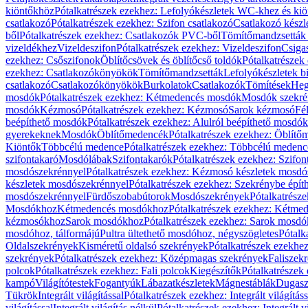
kiöntőkhöz
Pótalkatrészek ezekhez: Lefolyókészletek WC-khez és ki
csatlakozó
Pótalkatrészek ezekhez: Szifon csatlakozó
Csatlakozó készl
ből
Pótalkatrészek ezekhez: Csatlakozók PVC-ből
Tömítőmandzsetták
vizeldékhez
Vizeldeszifon
Pótalkatrészek ezekhez: Vizeldeszifon
Csiga
ezekhez: Csőszifonok
Öblítőcsövek és öblítőcső toldók
Pótalkatrészek
ezekhez: Csatlakozókönyökök
Tömítőmandzsetták
Lefolyókészletek b
csatlakozó
Csatlakozókönyökök
Burkolatok
Csatlakozók
Tömítések
Heg
mosdók
Pótalkatrészek ezekhez: Kétmedencés mosdók
Mosdók szekré
mosdók
Kézmosó
Pótalkatrészek ezekhez: Kézmosó
Sarok kézmosó
Fé
beépíthető mosdók
Pótalkatrészek ezekhez: Alulról beépíthető mosdók
gyerekeknek
Mosdók
Öblítőmedencék
Pótalkatrészek ezekhez: Öblít
Kiöntők
Többcélú medence
Pótalkatrészek ezekhez: Többcélú medenc
szifontakaró
Mosdólábak
Szifontakarók
Pótalkatrészek ezekhez: Szifon
mosdószekrénnyel
Pótalkatrészek ezekhez: Kézmosó készletek mosdó
készletek mosdószekrénnyel
Pótalkatrészek ezekhez: Szekrénybe épí
mosdószekrénnyel
Fürdőszobabútorok
Mosdószekrények
Pótalkatrész
Mosdókhoz
Kétmedencés mosdókhoz
Pótalkatrészek ezekhez: Kétm
kézmosókhoz
Sarok mosdókhoz
Pótalkatrészek ezekhez: Sarok mosd
mosdóhoz, tálformájú
Pultra ültethető mosdóhoz, négyszögletes
Pótalk
Oldalszekrények
Kisméretű oldalsó szekrények
Pótalkatrészek ezekhe
szekrények
Pótalkatrészek ezekhez: Középmagas szekrények
Faliszek
polcok
Pótalkatrészek ezekhez: Fali polcok
Kiegészítők
Pótalkatrészek
kampó
Világítótestek
Fogantyúk
Lábazatkészletek
Mágnestáblák
Dugasz
Tükrök
Integrált világítással
Pótalkatrészek ezekhez: Integrált világításs
világítással
Integrált világítás nélkül
Pótalkatrészek ezekhez: Integrált vi