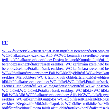
HU
WC-k és vizeldék
Geberit AquaClean higiéniai berendezések
Komplett
WC
Pótalkatrészek ezekhez: Álló WC
WC kerámiára szerelhető beren
fedlapok
Pótalkatrészek ezekhez: Design fedlapok
Komplett higiéniai
berendezésekhez
Pótalkatrészek ezekhez: WC kerámiára szerelhető b
berendezésekhez
Pótalkatrészek ezekhez: WC kerámiára szerelhető b
WC-k
Pótalkatrészek ezekhez: Fali WC-k
Mélyöblítésű WC-k
Pótalkat
ezekhez: Mélyöblítésű WC-k falon kívüli öblítőtartályhoz
Mélyöblíté
ülőkék
Pótalkatrészek ezekhez: WC-ülőkék
WC-ülőkék
Pótalkatrésze
ezekhez: Mélyöblítésű WC-k, magasított
Mélyöblítésű WC-k, hosszabb
WC-ülőkék
WC-ülőkék
Pótalkatrészek ezekhez: WC-ülőkék
WC-ülőka
Fali WC-k
Álló WC
Pótalkatrészek ezekhez: Álló WC
WC-ülőkék gye
ezekhez: WC-ülőkarimák
Guggolós WC-k
Öblítéssel
Kiegészítők
Rögzí
ezekhez: Kiegészítők
Működtetőlapok és WC öblítés működtetései
Műk
öblítőtartályokhoz
Omega falsík alatti öblítőtartályokhoz
Pótalkatrészek