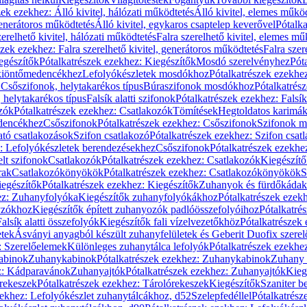
zek ezekhez: Álló kivitel, hálózati működtetés
Álló kivitel, elemes műkö
generátoros működtetés
Álló kivitel, egykaros csaptelep keverővel
Pótalka
erelhető kivitel, hálózati működtetés
Falra szerelhető kivitel, elemes mű
szek ezekhez: Falra szerelhető kivitel, generátoros működtetés
Falra szer
egészítők
Pótalkatrészek ezekhez: Kiegészítők
Mosdó szerelvényhez
Pót
 kiöntőmedencékhez
Lefolyókészletek mosdókhoz
Pótalkatrészek ezekhe
 Csőszifonok, helytakarékos típus
Búraszifonok mosdókhoz
Pótalkatrés
helytakarékos típus
Falsík alatti szifonok
Pótalkatrészek ezekhez: Falsík 
zók
Pótalkatrészek ezekhez: Csatlakozók
Tömítések
Hegtoldatos karimá
edencékhez
Csőszifonok
Pótalkatrészek ezekhez: Csőszifonok
Szifonok m
tó csatlakozások
Szifon csatlakozó
Pótalkatrészek ezekhez: Szifon csat
z: Lefolyókészletek berendezésekhez
Csőszifonok
Pótalkatrészek ezekhe
elt szifonok
Csatlakozók
Pótalkatrészek ezekhez: Csatlakozók
Kiegészít
rak
Csatlakozókönyökök
Pótalkatrészek ezekhez: Csatlakozókönyökök
S
egészítők
Pótalkatrészek ezekhez: Kiegészítők
Zuhanyok és fürdőkádak
ez: Zuhanyfolyóka
Kiegészítők zuhanyfolyókákhoz
Pótalkatrészek ezek
nyzókhoz
Kiegészítők épített zuhanyozók padlóösszefolyóihoz
Pótalkatré
alsík alatti összefolyók
Kiegészítők fali vízelvezetőkhöz
Pótalkatrészek 
etek
Ásványi anyagból készült zuhanyfelületek és Geberit Duofix szere
: Szerelőelemek
Különleges zuhanytálca lefolyók
Pótalkatrészek ezekhe
abinok
Zuhanykabinok
Pótalkatrészek ezekhez: Zuhanykabinok
Zuhany 
ez: Kádparavánok
Zuhanyajtók
Pótalkatrészek ezekhez: Zuhanyajtók
Kieg
rekeszek
Pótalkatrészek ezekhez: Tárolórekeszek
Kiegészítők
Szaniter b
zekhez: Lefolyókészlet zuhanytálcákhoz, d52
Szelepfedéllel
Pótalkatrész