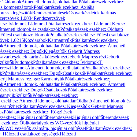
z: T-idomok
Átmeneti idomok, oldhatatlan
Pótalkatrészek ezekhez:
is kompenzátorok
Pótalkatrészek ezekhez: Axiális
ress kiegészítők
Rendszertömítések
Csavarkészletek karimás
zercsövek 1.0034
Rendszercsövek
khez: Ívidomok
T-idomok
Pótalkatrészek ezekhez: T-idomok
Kereszt
átmeneti idomok és csatlakozók
Pótalkatrészek ezekhez: Oldható
k
Fűtési csatlakozó idomok
Pótalkatrészek ezekhez: Fűtési csatlakozó
övek 1.0215
Közdarabok
Karmantyúk
Pótalkatrészek ezekhez:
ok
Átmeneti idomok, oldhatatlan
Pótalkatrészek ezekhez: Átmeneti
részek ezekhez: Dugók
Kiegészítők Geberit Mapress
savarkészletek karimás kötésekhez
Geberit Mapress réz
Geberit
Szűkítők
Ívidomok
Pótalkatrészek ezekhez: Ívidomok
T-
Kereszt idomok
Átmeneti idomok, oldhatatlan
Pótalkatrészek ezekhez:
k
Pótalkatrészek ezekhez: Dugók
Csatlakozók
Pótalkatrészek ezekhez:
erit Mapress réz, gáz
Karmantyúk
Pótalkatrészek ezekhez:
ok
Átmeneti idomok, oldhatatlan
Pótalkatrészek ezekhez: Átmeneti
részek ezekhez: Dugók
Csatlakozók
Pótalkatrészek ezekhez:
rmantyúk
Szűkítők
Pótalkatrészek ezekhez:
k ezekhez: Átmeneti idomok, oldhatatlan
Oldható átmeneti idomok és
ess rézhez
Pótalkatrészek ezekhez: Kiegészítők Geberit Mapress
oz
Pótalkatrészek ezekhez: Rögzítések
ezekhez: Higiéniai öblítőberendezések
Higiéniai öblítőberendezések
k ezekhez: Öblítőtartályok és WC-vezérlők higiéniai
 és WC-vezérlők számára, higiéniai öblítéssel
Pótalkatrészek ezekhez:
: Hálózati csatlakozó egységek
Hálózati