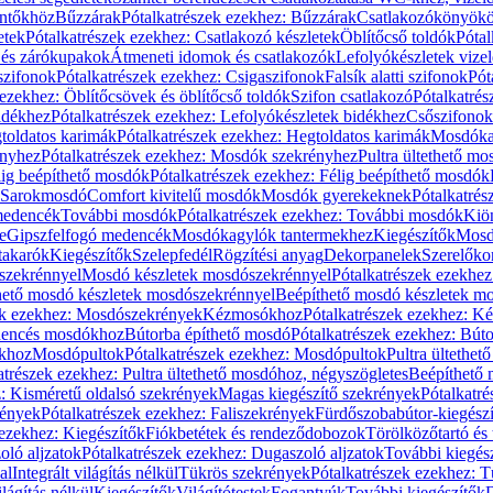
öntőkhöz
Bűzzárak
Pótalkatrészek ezekhez: Bűzzárak
Csatlakozókönyök
etek
Pótalkatrészek ezekhez: Csatlakozó készletek
Öblítőcső toldók
Pótal
 és zárókupakok
Átmeneti idomok és csatlakozók
Lefolyókészletek vize
szifonok
Pótalkatrészek ezekhez: Csigaszifonok
Falsík alatti szifonok
Pót
 ezekhez: Öblítőcsövek és öblítőcső toldók
Szifon csatlakozó
Pótalkatrés
idékhez
Pótalkatrészek ezekhez: Lefolyókészletek bidékhez
Csőszifonok
toldatos karimák
Pótalkatrészek ezekhez: Hegtoldatos karimák
Mosdóka
nyhez
Pótalkatrészek ezekhez: Mosdók szekrényhez
Pultra ültethető m
lig beépíthető mosdók
Pótalkatrészek ezekhez: Félig beépíthető mosdók
Sarokmosdó
Comfort kivitelű mosdók
Mosdók gyerekeknek
Pótalkatré
őmedencék
További mosdók
Pótalkatrészek ezekhez: További mosdók
Kiö
e
Gipszfelfogó medencék
Mosdókagylók tantermekhez
Kiegészítők
Mosdó
takarók
Kiegészítők
Szelepfedél
Rögzítési anyag
Dekorpanelek
Szerelőko
szekrénnyel
Mosdó készletek mosdószekrénnyel
Pótalkatrészek ezekhe
thető mosdó készletek mosdószekrénnyel
Beépíthető mosdó készletek m
ek ezekhez: Mosdószekrények
Kézmosókhoz
Pótalkatrészek ezekhez: 
edencés mosdókhoz
Bútorba építhető mosdó
Pótalkatrészek ezekhez: Bút
ókhoz
Mosdópultok
Pótalkatrészek ezekhez: Mosdópultok
Pultra ültethet
atrészek ezekhez: Pultra ültethető mosdóhoz, négyszögletes
Beépíthető
z: Kisméretű oldalsó szekrények
Magas kiegészítő szekrények
Pótalkatr
rények
Pótalkatrészek ezekhez: Faliszekrények
Fürdőszobabútor-kiegész
 ezekhez: Kiegészítők
Fiókbetétek és rendeződobozok
Törölközőtartó és 
oló aljzatok
Pótalkatrészek ezekhez: Dugaszoló aljzatok
További kiegés
al
Integrált világítás nélkül
Tükrös szekrények
Pótalkatrészek ezekhez: 
lágítás nélkül
Kiegészítők
Világítótestek
Fogantyúk
További kiegészítők
D