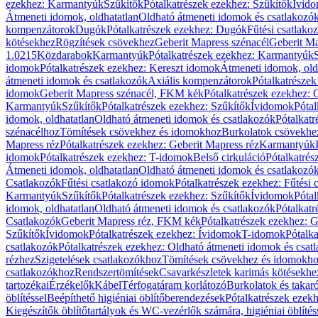
ezekhez: Karmantyúk
Szűkítők
Pótalkatrészek ezekhez: Szűkítők
Ívid
Átmeneti idomok, oldhatatlan
Oldható átmeneti idomok és csatlakozó
kompenzátorok
Dugók
Pótalkatrészek ezekhez: Dugók
Fűtési csatlako
kötésekhez
Rögzítések csövekhez
Geberit Mapress szénacél
Geberit Ma
1.0215
Közdarabok
Karmantyúk
Pótalkatrészek ezekhez: Karmantyúk
idomok
Pótalkatrészek ezekhez: Kereszt idomok
Átmeneti idomok, old
átmeneti idomok és csatlakozók
Axiális kompenzátorok
Pótalkatrésze
idomok
Geberit Mapress szénacél, FKM kék
Pótalkatrészek ezekhez:
Karmantyúk
Szűkítők
Pótalkatrészek ezekhez: Szűkítők
Ívidomok
Pótal
idomok, oldhatatlan
Oldható átmeneti idomok és csatlakozók
Pótalkatr
szénacélhoz
Tömítések csövekhez és idomokhoz
Burkolatok csövekhe
Mapress réz
Pótalkatrészek ezekhez: Geberit Mapress réz
Karmantyúk
idomok
Pótalkatrészek ezekhez: T-idomok
Belső cirkuláció
Pótalkatrés
Átmeneti idomok, oldhatatlan
Oldható átmeneti idomok és csatlakozó
Csatlakozók
Fűtési csatlakozó idomok
Pótalkatrészek ezekhez: Fűtési
Karmantyúk
Szűkítők
Pótalkatrészek ezekhez: Szűkítők
Ívidomok
Pótal
idomok, oldhatatlan
Oldható átmeneti idomok és csatlakozók
Pótalkatr
Csatlakozók
Geberit Mapress réz, FKM kék
Pótalkatrészek ezekhez: 
Szűkítők
Ívidomok
Pótalkatrészek ezekhez: Ívidomok
T-idomok
Pótalk
csatlakozók
Pótalkatrészek ezekhez: Oldható átmeneti idomok és csat
rézhez
Szigetelések csatlakozókhoz
Tömítések csövekhez és idomokh
csatlakozókhoz
Rendszertömítések
Csavarkészletek karimás kötésekhe
tartozékai
Érzékelők
Kábel
Térfogatáram korlátozó
Burkolatok és takar
öblítéssel
Beépíthető higiéniai öblítőberendezések
Pótalkatrészek ezekh
Kiegészítők öblítőtartályok és WC-vezérlők számára, higiéniai öblítés