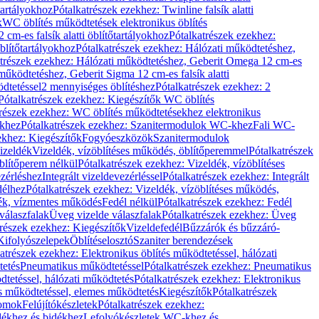
őtartályokhoz
Pótalkatrészek ezekhez: Twinline falsík alatti
k
WC öblítés működtetések elektronikus öblítés
cm-es falsík alatti öblítőtartályokhoz
Pótalkatrészek ezekhez:
blítőtartályokhoz
Pótalkatrészek ezekhez: Hálózati működtetéshez,
atrészek ezekhez: Hálózati működtetéshez, Geberit Omega 12 cm-es
űködtetéshez, Geberit Sigma 12 cm-es falsík alatti
dtetéssel
2 mennyiséges öblítéshez
Pótalkatrészek ezekhez: 2
Pótalkatrészek ezekhez: Kiegészítők WC öblítés
trészek ezekhez: WC öblítés működtetésekhez elektronikus
khez
Pótalkatrészek ezekhez: Szanitermodulok WC-khez
Fali WC-
ekhez: Kiegészítők
Fogyóeszközök
Szanitermodulok
izeldék
Vizeldék, vízöblítéses működés, öblítőperemmel
Pótalkatrészek
blítőperem nélkül
Pótalkatrészek ezekhez: Vizeldék, vízöblítéses
ezérléshez
Integrált vizeldevezérléssel
Pótalkatrészek ezekhez: Integrált
délhez
Pótalkatrészek ezekhez: Vizeldék, vízöblítéses működés,
dék, vízmentes működés
Fedél nélkül
Pótalkatrészek ezekhez: Fedél
válaszfalak
Üveg vizelde válaszfalak
Pótalkatrészek ezekhez: Üveg
trészek ezekhez: Kiegészítők
Vizeldefedél
Bűzzárók és bűzzáró-
Kifolyószelepek
Öblítéselosztó
Szaniter berendezések
atrészek ezekhez: Elektronikus öblítés működtetéssel, hálózati
tetés
Pneumatikus működtetéssel
Pótalkatrészek ezekhez: Pneumatikus
dtetéssel, hálózati működtetés
Pótalkatrészek ezekhez: Elektronikus
és működtetéssel, elemes működtetés
Kiegészítők
Pótalkatrészek
domok
Felújítókészletek
Pótalkatrészek ezekhez:
dékhez és bidékhez
Lefolyókészletek WC-khez és