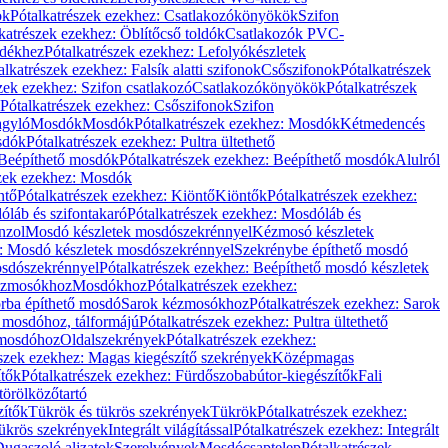
ök
Pótalkatrészek ezekhez: Csatlakozókönyökök
Szifon
katrészek ezekhez: Öblítőcső toldók
Csatlakozók PVC-
ldékhez
Pótalkatrészek ezekhez: Lefolyókészletek
alkatrészek ezekhez: Falsík alatti szifonok
Csőszifonok
Pótalkatrészek
zek ezekhez: Szifon csatlakozó
Csatlakozókönyökök
Pótalkatrészek
Pótalkatrészek ezekhez: Csőszifonok
Szifon
gyló
Mosdók
Mosdók
Pótalkatrészek ezekhez: Mosdók
Kétmedencés
osdók
Pótalkatrészek ezekhez: Pultra ültethető
Beépíthető mosdók
Pótalkatrészek ezekhez: Beépíthető mosdók
Alulról
szek ezekhez: Mosdók
ntő
Pótalkatrészek ezekhez: Kiöntő
Kiöntők
Pótalkatrészek ezekhez:
láb és szifontakaró
Pótalkatrészek ezekhez: Mosdóláb és
nzol
Mosdó készletek mosdószekrénnyel
Kézmosó készletek
z: Mosdó készletek mosdószekrénnyel
Szekrénybe építhető mosdó
osdószekrénnyel
Pótalkatrészek ezekhez: Beépíthető mosdó készletek
Kézmosókhoz
Mosdókhoz
Pótalkatrészek ezekhez:
orba építhető mosdó
Sarok kézmosókhoz
Pótalkatrészek ezekhez: Sarok
ő mosdóhoz, tálformájú
Pótalkatrészek ezekhez: Pultra ültethető
 mosdóhoz
Oldalszekrények
Pótalkatrészek ezekhez:
észek ezekhez: Magas kiegészítő szekrények
Középmagas
ítők
Pótalkatrészek ezekhez: Fürdőszobabútor-kiegészítők
Fali
törölközőtartó
zítők
Tükrök és tükrös szekrények
Tükrök
Pótalkatrészek ezekhez:
Tükrös szekrények
Integrált világítással
Pótalkatrészek ezekhez: Integrált
ugaszoló aljzatok
Szerelvények
Mosdócsaptelep
Pótalkatrészek