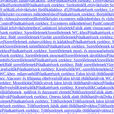
olyókészlet zuhanytálcákhoz, d90
Pótalkatrészek ezekhez: Lefolyókész
nélkül
Szelepfedél
Pótalkatrészek ezekhez: Szelepfedél
Lefolyókészlet Se
él nélkül
Lefolyókészlet fürdőkádakhoz, d52
Pótalkatrészek ezekhez: L
tőkészlet excenteres működtetéshez
Pótalkatrészek ezekhez: Beépítőké
és vízhozzávezetéssel
Beépítőkészlet excenteres működtetéshez és vízh
Control
Pótalkatrészek ezekhez: Excenteres működtetéssel PushControl
őkád lefolyókészleteihez
Csatlakozó készletek
Falsík alatti visszacsapó 
részek ezekhez: Szerelőelemek
Szerelőelemek WC-khez
Pótalkatrészek 
khez: Bidé szerelőelemek
Vizelde szerelőelemek
Pótalkatrészek ezekhez:
vel
Szerelőelemek zuhanyzókhoz és kádakhoz
Pótalkatrészek ezekhez:
mek
Szerelőelemek kiöntőkhöz
Pótalkatrészek ezekhez: Szerelőelemek k
pekhez
Pótalkatrészek ezekhez: Szerelőelemek mosó- és mosogatógépek
részek ezekhez: Szerelőelemek mosogató
Szerelőelemek tárolókhoz
Póta
ombifix
Szerelőelemek
Pótalkatrészek ezekhez: Szerelőelemek
Szerelőe
mek
Bidé szerelőelemek
Pótalkatrészek ezekhez: Bidé szerelőelemek
Vize
iegészítők
Pótalkatrészek ezekhez: Kiegészítők
WC-szerelőelemekhez
Z
ok WC-khez, műanyagból
Pótalkatrészek ezekhez: Falon kívüli öblítőta
hez: Alacsony és félmagas elhelyezésű
Falon kívüli öblítőtartályok WC-
ezekhez: Monoblokk
Öblítőcsövek falon kívüli öblítőtartályokhoz
Pótalka
lhelyezésű
Kiegészítők
Pótalkatrészek ezekhez: Kiegészítők
Csatlakozók
zűkítőidomok, gallérok és duzzasztó elemek
Öblítőszelepek
Falsík alatti
rtályok
Pótalkatrészek ezekhez: Omega falsík alatti öblítőtartályok
Delta f
zelepek
Pótalkatrészek ezekhez: Töltőszelepek
Töltőszelepek falon kívüli
trészek ezekhez: Töltőszelepek falsík alatti öblítőtartályokhoz
Töltőszel
z
Pótalkatrészek ezekhez: Töltőszelepek univerzális öblítőtartályokhoz
T