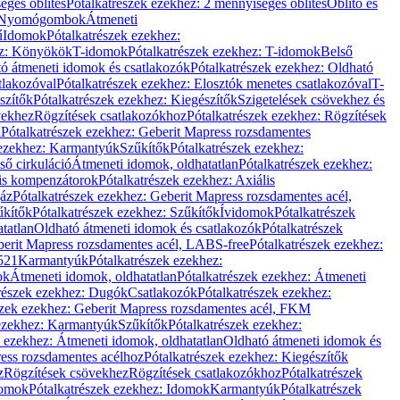
éges öblítés
Pótalkatrészek ezekhez: 2 mennyiséges öblítés
Öblítő és
Nyomógombok
Átmeneti
ű
Idomok
Pótalkatrészek ezekhez:
ez: Könyökök
T-idomok
Pótalkatrészek ezekhez: T-idomok
Belső
ó átmeneti idomok és csatlakozók
Pótalkatrészek ezekhez: Oldható
tlakozóval
Pótalkatrészek ezekhez: Elosztók menetes csatlakozóval
T-
szítők
Pótalkatrészek ezekhez: Kiegészítők
Szigetelések csövekhez és
vekhez
Rögzítések csatlakozókhoz
Pótalkatrészek ezekhez: Rögzítések
l
Pótalkatrészek ezekhez: Geberit Mapress rozsdamentes
 ezekhez: Karmantyúk
Szűkítők
Pótalkatrészek ezekhez:
ső cirkuláció
Átmeneti idomok, oldhatatlan
Pótalkatrészek ezekhez:
is kompenzátorok
Pótalkatrészek ezekhez: Axiális
gáz
Pótalkatrészek ezekhez: Geberit Mapress rozsdamentes acél,
űkítők
Pótalkatrészek ezekhez: Szűkítők
Ívidomok
Pótalkatrészek
tatlan
Oldható átmeneti idomok és csatlakozók
Pótalkatrészek
erit Mapress rozsdamentes acél, LABS-free
Pótalkatrészek ezekhez:
521
Karmantyúk
Pótalkatrészek ezekhez:
ok
Átmeneti idomok, oldhatatlan
Pótalkatrészek ezekhez: Átmeneti
részek ezekhez: Dugók
Csatlakozók
Pótalkatrészek ezekhez:
szek ezekhez: Geberit Mapress rozsdamentes acél, FKM
 ezekhez: Karmantyúk
Szűkítők
Pótalkatrészek ezekhez:
k ezekhez: Átmeneti idomok, oldhatatlan
Oldható átmeneti idomok és
ess rozsdamentes acélhoz
Pótalkatrészek ezekhez: Kiegészítők
z
Rögzítések csövekhez
Rögzítések csatlakozókhoz
Pótalkatrészek
omok
Pótalkatrészek ezekhez: Idomok
Karmantyúk
Pótalkatrészek