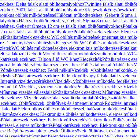
zekhez: Delta falsík alatti öblítőtartályokhoz
Twinline falsík alatti öblít
zekhez: 300T falsík alatti öblítőtartályokhoz
Kiegészítők
Fogyóeszközö
ronikus öblítés működtetéssel
Hálózati működtetéshez, Geberit Sigma 12 
rtályokhoz
Hálózati működtetéshez, Geberit Sigma 8 cm-es falsík alatti ö
téshez, Geberit Omega 12 cm-es falsík alatti öblítőtartályokhoz
Pótalk
cm-es falsík alatti öblítőtartályokhoz
Pótalkatrészek ezekhez: Elemes m
el
Pótalkatrészek ezekhez: WC öblítés működtetések pneumatikus műkö
ez: 1 mennyiséges öblítéshez
Kiegészítők WC öblítés működtetésekhez
zletek
WC öblítés működtetésekhez elektronikus működtetéssel
Pótalka
el
Csatlakozók
Geberit Monolith szanitermodulok
Szanitermodulok WC-
lkatrészek ezekhez: Talpon álló WC-khez
Kiegészítők
Pótalkatrészek ez
alpon álló bidékhez
Pótalkatrészek ezekhez: Fali és talpon álló bidékhez
V
l
Pótalkatrészek ezekhez: Fedél nélkül
Vizeldék, vízöblítéses működés, ö
érléshez
Pótalkatrészek ezekhez: Falon kívüli vagy falsík alatti vizeldev
Integrált vizeldevezérléshez
Vizeldék, vízöblítéses működés, fedéllel/fe
rem nélkül
Vizeldék, vízmentes működés
Pótalkatrészek ezekhez: Vizel
Műanyag vizelde válaszfalak
Pótalkatrészek ezekhez: Műanyag vizelde 
zek ezekhez: Vizelde válaszfalak szaniterkerámiából
Kiegészítők
Pótalka
 ezekhez: Öblítőcsövek, öblítőívek és átmeneti idomok
Rögzítési anyag
lsík alatt
Elektronikus öblítés működtetéssel, hálózati működtetés
Pótalk
alkatrészek ezekhez: Elektronikus öblítés működtetéssel, elemes működ
s
Pótalkatrészek ezekhez: Falon kívüli szerelés
Elektronikus öblítés műkö
tetéssel, elemes működtetés
Pótalkatrészek ezekhez: Elektronikus öblít
z: Beépítő- és átalakító készlet
Öblítőcsövek, öblítőívek és átmeneti i
elési segédletek
Szaniter berendezések csatlakoztatása WC-khez, vizel