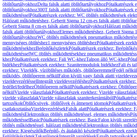
öblítőtartályokhoz
Delta falsík alatti öblítőtartályokhoz
Pótalkatrészek e
öblítőtartályokhoz
300T falsík alatti öblítőtartályokhoz
Pótalkatrészek e
működtetéssel
Pótalkatrészek ezekhez: WC öblítés működtetések elekt
Hálózati működtetéshez, Geberit Sigma 12 cm-es falsík alatti öblítőta
Geberit Sigma 8 cm-es falsík alatti öblítőtartályokhoz
Hálózati működte
falsík alatti öblítőtartályokhoz
Elemes működtetéshez, Geberit Sigma 12 
öblítőtartályokhoz
WC öblítés működtetések pneumatikus működtetéss
mennyiséges öblítéshez
1 mennyiséges öblítéshez
Pótalkatrészek ezekh
működtetésekhez
Beépítőkészletek
Pótalkatrészek ezekhez: Beépítőkés
működtetéssel
WC öblítés működtetésekhez pneumatikus működtetéss
khez
Pótalkatrészek ezekhez: Fali WC-khez
Talpon álló WC-khez
Póta
bidékhez
Pótalkatrészek ezekhez: Szanitermodulok bidékhez
Fali és t
ezekhez: Vizeldék, vízöblítéses működés, öblítőperemmel
Fedél nélkü
működés, öblítőperem nélkül
Falon kívüli vagy falsík alatti vizeldevez
vizeldevezérléssel
Integrált vizeldevezérléshez
Pótalkatrészek ezekhez: 
fedéllel/fedélhez
Öblítőperem nélkül
Pótalkatrészek ezekhez: Öblítőpe
nélkül
Vizelde válaszfalak
Pótalkatrészek ezekhez: Vizelde válaszfalak
vizelde válaszfalak
Vizelde válaszfalak szaniterkerámiából
Pótalkatrés
tartozékok
Öblítőcsövek, öblítőívek és átmeneti idomok
Pótalkatrészek
csatlakoztatása
Vizeldevezérlések
Falsík alatt
Pótalkatrészek ezekhez: Fa
működtetés
Elektronikus öblítés működtetéssel, elemes működtetés
Pót
működtetéssel
Basic
Pótalkatrészek ezekhez: Basic
Falon kívüli szerelé
öblítés működtetéssel, hálózati működtetés
Elektronikus öblítés működ
ezekhez: Kiegészítők
Beépítő- és átalakító készlet
Pótalkatrészek ezekhe
Felújítókészletek
Takarólapok
Integrált vezérlések
Egyéb tartozékok
Kez