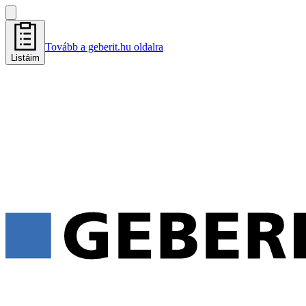
Tovább a geberit.hu oldalra
Listáim