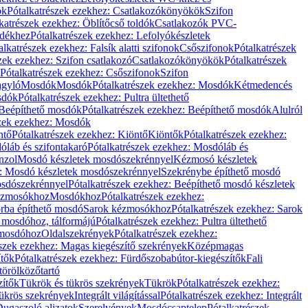
ök
Pótalkatrészek ezekhez: Csatlakozókönyökök
Szifon
katrészek ezekhez: Öblítőcső toldók
Csatlakozók PVC-
ldékhez
Pótalkatrészek ezekhez: Lefolyókészletek
alkatrészek ezekhez: Falsík alatti szifonok
Csőszifonok
Pótalkatrészek
zek ezekhez: Szifon csatlakozó
Csatlakozókönyökök
Pótalkatrészek
Pótalkatrészek ezekhez: Csőszifonok
Szifon
gyló
Mosdók
Mosdók
Pótalkatrészek ezekhez: Mosdók
Kétmedencés
osdók
Pótalkatrészek ezekhez: Pultra ültethető
Beépíthető mosdók
Pótalkatrészek ezekhez: Beépíthető mosdók
Alulról
szek ezekhez: Mosdók
ntő
Pótalkatrészek ezekhez: Kiöntő
Kiöntők
Pótalkatrészek ezekhez:
láb és szifontakaró
Pótalkatrészek ezekhez: Mosdóláb és
nzol
Mosdó készletek mosdószekrénnyel
Kézmosó készletek
z: Mosdó készletek mosdószekrénnyel
Szekrénybe építhető mosdó
osdószekrénnyel
Pótalkatrészek ezekhez: Beépíthető mosdó készletek
Kézmosókhoz
Mosdókhoz
Pótalkatrészek ezekhez:
orba építhető mosdó
Sarok kézmosókhoz
Pótalkatrészek ezekhez: Sarok
ő mosdóhoz, tálformájú
Pótalkatrészek ezekhez: Pultra ültethető
 mosdóhoz
Oldalszekrények
Pótalkatrészek ezekhez:
észek ezekhez: Magas kiegészítő szekrények
Középmagas
ítők
Pótalkatrészek ezekhez: Fürdőszobabútor-kiegészítők
Fali
törölközőtartó
zítők
Tükrök és tükrös szekrények
Tükrök
Pótalkatrészek ezekhez:
Tükrös szekrények
Integrált világítással
Pótalkatrészek ezekhez: Integrált
ugaszoló aljzatok
Szerelvények
Mosdócsaptelep
Pótalkatrészek