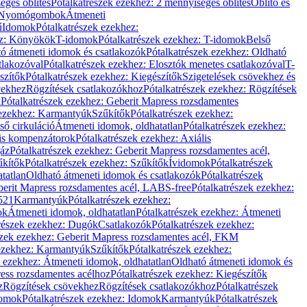
éges öblítés
Pótalkatrészek ezekhez: 2 mennyiséges öblítés
Öblítő és
Nyomógombok
Átmeneti
ű
Idomok
Pótalkatrészek ezekhez:
ez: Könyökök
T-idomok
Pótalkatrészek ezekhez: T-idomok
Belső
ó átmeneti idomok és csatlakozók
Pótalkatrészek ezekhez: Oldható
tlakozóval
Pótalkatrészek ezekhez: Elosztók menetes csatlakozóval
T-
szítők
Pótalkatrészek ezekhez: Kiegészítők
Szigetelések csövekhez és
vekhez
Rögzítések csatlakozókhoz
Pótalkatrészek ezekhez: Rögzítések
l
Pótalkatrészek ezekhez: Geberit Mapress rozsdamentes
 ezekhez: Karmantyúk
Szűkítők
Pótalkatrészek ezekhez:
ső cirkuláció
Átmeneti idomok, oldhatatlan
Pótalkatrészek ezekhez:
is kompenzátorok
Pótalkatrészek ezekhez: Axiális
gáz
Pótalkatrészek ezekhez: Geberit Mapress rozsdamentes acél,
űkítők
Pótalkatrészek ezekhez: Szűkítők
Ívidomok
Pótalkatrészek
tatlan
Oldható átmeneti idomok és csatlakozók
Pótalkatrészek
erit Mapress rozsdamentes acél, LABS-free
Pótalkatrészek ezekhez:
521
Karmantyúk
Pótalkatrészek ezekhez:
ok
Átmeneti idomok, oldhatatlan
Pótalkatrészek ezekhez: Átmeneti
részek ezekhez: Dugók
Csatlakozók
Pótalkatrészek ezekhez:
szek ezekhez: Geberit Mapress rozsdamentes acél, FKM
 ezekhez: Karmantyúk
Szűkítők
Pótalkatrészek ezekhez:
k ezekhez: Átmeneti idomok, oldhatatlan
Oldható átmeneti idomok és
ess rozsdamentes acélhoz
Pótalkatrészek ezekhez: Kiegészítők
z
Rögzítések csövekhez
Rögzítések csatlakozókhoz
Pótalkatrészek
omok
Pótalkatrészek ezekhez: Idomok
Karmantyúk
Pótalkatrészek