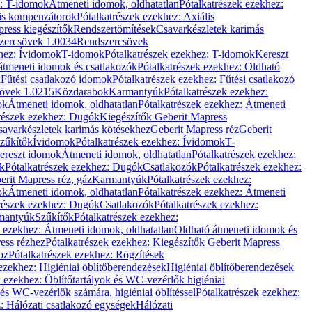
z: T-idomok
Átmeneti idomok, oldhatatlan
Pótalkatrészek ezekhez:
is kompenzátorok
Pótalkatrészek ezekhez: Axiális
ress kiegészítők
Rendszertömítések
Csavarkészletek karimás
zercsövek 1.0034
Rendszercsövek
khez: Ívidomok
T-idomok
Pótalkatrészek ezekhez: T-idomok
Kereszt
átmeneti idomok és csatlakozók
Pótalkatrészek ezekhez: Oldható
k
Fűtési csatlakozó idomok
Pótalkatrészek ezekhez: Fűtési csatlakozó
övek 1.0215
Közdarabok
Karmantyúk
Pótalkatrészek ezekhez:
ok
Átmeneti idomok, oldhatatlan
Pótalkatrészek ezekhez: Átmeneti
részek ezekhez: Dugók
Kiegészítők Geberit Mapress
savarkészletek karimás kötésekhez
Geberit Mapress réz
Geberit
Szűkítők
Ívidomok
Pótalkatrészek ezekhez: Ívidomok
T-
Kereszt idomok
Átmeneti idomok, oldhatatlan
Pótalkatrészek ezekhez:
k
Pótalkatrészek ezekhez: Dugók
Csatlakozók
Pótalkatrészek ezekhez:
erit Mapress réz, gáz
Karmantyúk
Pótalkatrészek ezekhez:
ok
Átmeneti idomok, oldhatatlan
Pótalkatrészek ezekhez: Átmeneti
részek ezekhez: Dugók
Csatlakozók
Pótalkatrészek ezekhez:
rmantyúk
Szűkítők
Pótalkatrészek ezekhez:
k ezekhez: Átmeneti idomok, oldhatatlan
Oldható átmeneti idomok és
ess rézhez
Pótalkatrészek ezekhez: Kiegészítők Geberit Mapress
oz
Pótalkatrészek ezekhez: Rögzítések
ezekhez: Higiéniai öblítőberendezések
Higiéniai öblítőberendezések
k ezekhez: Öblítőtartályok és WC-vezérlők higiéniai
 és WC-vezérlők számára, higiéniai öblítéssel
Pótalkatrészek ezekhez:
: Hálózati csatlakozó egységek
Hálózati