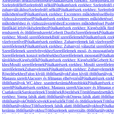
Szelepfedél nélkül
Szelepfedél
Pótalkatrészek ezekhez: Szelepfedél
Lef
Szelepfedéllel
Szelepfedél nélkül
Pótalkatrészek ezekhez: Szelepfedél 
zuhanytálcákhoz
Szelepfedél nélkül
Pótalkatrészek ezekhez: Szelepfed
működtetéssel
Pótalkatrészek ezekhez: Excenteres működtetéssel
Beépí
vízhozzávezetéssel
Pótalkatrészek ezekhez: Excenteres működtetéssel 
működtetéshez és vízhozzávezetéshez
Excenteres működtetéssel Push
fürdőkád lefolyókészleteihez
Pótalkatrészek ezekhez: Kiegészítők fürd
rendszerek és öblítőrendszerek
Geberit Duofix
Szerelőelemek
Pótalkat
ezekhez: Mosdó szerelőelemek
Bidé szerelőelemek
Pótalkatrészek eze
vízelvezetővel
Pótalkatrészek ezekhez: Zuhanyelemek fali vízelvezető
szerelőelemek
Pótalkatrészek ezekhez: Zuhanyzó válaszfal szerelőele
Szerelőelemek szerelvényekhez
Szerelőelemek mosó- és mosogatógé
Szerelőelemek konzol terhelésekhez
Szerelőelemek mosogató
Pótalkat
tárolókhoz
Kiegészítők
Pótalkatrészek ezekhez: Kiegészítők
Geberit K
khez
Mosdó szerelőelemek
Pótalkatrészek ezekhez: Mosdó szerelőele
szerelőelemek
Zuhanyelemek
Pótalkatrészek ezekhez: Zuhanyelemek
K
Rögzítésekhez
Falon kívüli öblítőtartályok
Falon kívüli öblítőtartály
Magasra szerelt
Alacsony és félmagas elhelyezésű
Pótalkatrészek ezek
öblítőtartályok WC-khez, szaniterkerámia
Monoblokk
Pótalkatrészek 
szerelt
Pótalkatrészek ezekhez: Magasra szerelt
Alacsony és félmagas e
Csatlakozók
Sarokszelepek
Tömítések
Rögzítések
Tömítőmandzsetták
S
ezekhez: Sigma falsík alatti öblítőtartályok
Omega falsík alatti öblítőta
öblítőtartályok
Öblítőcsövek
Kiegészítők
Töltő és öblítőszelepek
Töltős
öblítőtartályokhoz
Töltőszelepek falsík alatti öblítőtartályokhoz
Pótalka
kerámia öblítőtartályokhoz
Töltőszelepek univerzális öblítőtartályokho