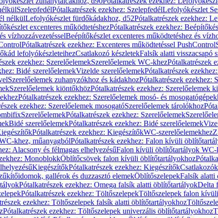
olyókészlet zuhanytálcákhoz, d90
Pótalkatrészek ezekhez: Lefolyókész
nélkül
Szelepfedél
Pótalkatrészek ezekhez: Szelepfedél
Lefolyókészlet Se
él nélkül
Lefolyókészlet fürdőkádakhoz, d52
Pótalkatrészek ezekhez: L
tőkészlet excenteres működtetéshez
Pótalkatrészek ezekhez: Beépítőké
és vízhozzávezetéssel
Beépítőkészlet excenteres működtetéshez és vízh
Control
Pótalkatrészek ezekhez: Excenteres működtetéssel PushControl
őkád lefolyókészleteihez
Csatlakozó készletek
Falsík alatti visszacsapó 
részek ezekhez: Szerelőelemek
Szerelőelemek WC-khez
Pótalkatrészek 
khez: Bidé szerelőelemek
Vizelde szerelőelemek
Pótalkatrészek ezekhez:
vel
Szerelőelemek zuhanyzókhoz és kádakhoz
Pótalkatrészek ezekhez:
mek
Szerelőelemek kiöntőkhöz
Pótalkatrészek ezekhez: Szerelőelemek k
pekhez
Pótalkatrészek ezekhez: Szerelőelemek mosó- és mosogatógépek
részek ezekhez: Szerelőelemek mosogató
Szerelőelemek tárolókhoz
Póta
ombifix
Szerelőelemek
Pótalkatrészek ezekhez: Szerelőelemek
Szerelőe
mek
Bidé szerelőelemek
Pótalkatrészek ezekhez: Bidé szerelőelemek
Vize
iegészítők
Pótalkatrészek ezekhez: Kiegészítők
WC-szerelőelemekhez
Z
ok WC-khez, műanyagból
Pótalkatrészek ezekhez: Falon kívüli öblítőta
hez: Alacsony és félmagas elhelyezésű
Falon kívüli öblítőtartályok WC-
ezekhez: Monoblokk
Öblítőcsövek falon kívüli öblítőtartályokhoz
Pótalka
lhelyezésű
Kiegészítők
Pótalkatrészek ezekhez: Kiegészítők
Csatlakozók
zűkítőidomok, gallérok és duzzasztó elemek
Öblítőszelepek
Falsík alatti
rtályok
Pótalkatrészek ezekhez: Omega falsík alatti öblítőtartályok
Delta f
zelepek
Pótalkatrészek ezekhez: Töltőszelepek
Töltőszelepek falon kívüli
trészek ezekhez: Töltőszelepek falsík alatti öblítőtartályokhoz
Töltőszel
z
Pótalkatrészek ezekhez: Töltőszelepek univerzális öblítőtartályokhoz
T