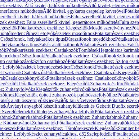
zek ezekhez: Álló kivitel, hálózati működtetés
Álló kivitel, elemes műkö
generátoros működtetés
Álló kivitel, egykaros csaptelep keverővel
Pótalka
erelhető kivitel, hálózati működtetés
Falra szerelhető kivitel, elemes mű
szek ezekhez: Falra szerelhető kivitel, generátoros működtetés
Falra szer
egészítők
Pótalkatrészek ezekhez: Kiegészítők
Mosdó szerelvényhez
Pót
 kiöntőmedencékhez
Lefolyókészletek mosdókhoz
Pótalkatrészek ezekhe
 Csőszifonok, helytakarékos típus
Búraszifonok mosdókhoz
Pótalkatrés
helytakarékos típus
Falsík alatti szifonok
Pótalkatrészek ezekhez: Falsík 
zók
Pótalkatrészek ezekhez: Csatlakozók
Tömítések
Hegtoldatos karimá
edencékhez
Csőszifonok
Pótalkatrészek ezekhez: Csőszifonok
Szifonok m
tó csatlakozások
Szifon csatlakozó
Pótalkatrészek ezekhez: Szifon csat
z: Lefolyókészletek berendezésekhez
Csőszifonok
Pótalkatrészek ezekhe
elt szifonok
Csatlakozók
Pótalkatrészek ezekhez: Csatlakozók
Kiegészít
rak
Csatlakozókönyökök
Pótalkatrészek ezekhez: Csatlakozókönyökök
S
egészítők
Pótalkatrészek ezekhez: Kiegészítők
Zuhanyok és fürdőkádak
ez: Zuhanyfolyóka
Kiegészítők zuhanyfolyókákhoz
Pótalkatrészek ezek
nyzókhoz
Kiegészítők épített zuhanyozók padlóösszefolyóihoz
Pótalkatré
alsík alatti összefolyók
Kiegészítők fali vízelvezetőkhöz
Pótalkatrészek 
etek
Ásványi anyagból készült zuhanyfelületek és Geberit Duofix szere
: Szerelőelemek
Különleges zuhanytálca lefolyók
Pótalkatrészek ezekhe
abinok
Zuhanykabinok
Pótalkatrészek ezekhez: Zuhanykabinok
Zuhany 
ez: Kádparavánok
Zuhanyajtók
Pótalkatrészek ezekhez: Zuhanyajtók
Kieg
rekeszek
Pótalkatrészek ezekhez: Tárolórekeszek
Kiegészítők
Szaniter b
zekhez: Lefolyókészlet zuhanytálcákhoz, d52
Szelepfedéllel
Pótalkatrész