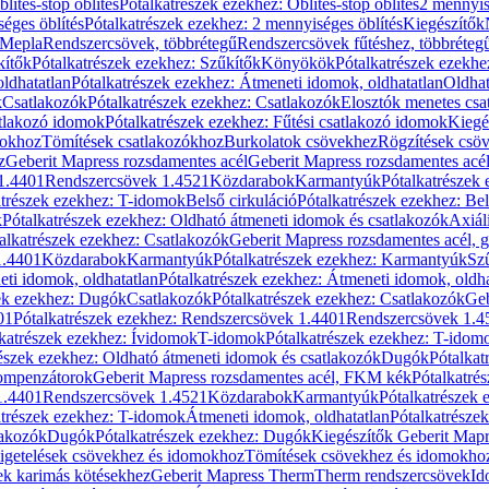
blítés-stop öblítés
Pótalkatrészek ezekhez: Öblítés-stop öblítés
2 mennyis
éges öblítés
Pótalkatrészek ezekhez: 2 mennyiséges öblítés
Kiegészítők
 Mepla
Rendszercsövek, többrétegű
Rendszercsövek fűtéshez, többréteg
kítők
Pótalkatrészek ezekhez: Szűkítők
Könyökök
Pótalkatrészek ezekh
ldhatatlan
Pótalkatrészek ezekhez: Átmeneti idomok, oldhatatlan
Oldhat
k
Csatlakozók
Pótalkatrészek ezekhez: Csatlakozók
Elosztók menetes csa
atlakozó idomok
Pótalkatrészek ezekhez: Fűtési csatlakozó idomok
Kiegé
mokhoz
Tömítések csatlakozókhoz
Burkolatok csövekhez
Rögzítések csö
z
Geberit Mapress rozsdamentes acél
Geberit Mapress rozsdamentes acé
 1.4401
Rendszercsövek 1.4521
Közdarabok
Karmantyúk
Pótalkatrészek
atrészek ezekhez: T-idomok
Belső cirkuláció
Pótalkatrészek ezekhez: Bel
k
Pótalkatrészek ezekhez: Oldható átmeneti idomok és csatlakozók
Axiál
alkatrészek ezekhez: Csatlakozók
Geberit Mapress rozsdamentes acél, 
1.4401
Közdarabok
Karmantyúk
Pótalkatrészek ezekhez: Karmantyúk
Sz
ti idomok, oldhatatlan
Pótalkatrészek ezekhez: Átmeneti idomok, oldha
ek ezekhez: Dugók
Csatlakozók
Pótalkatrészek ezekhez: Csatlakozók
Geb
01
Pótalkatrészek ezekhez: Rendszercsövek 1.4401
Rendszercsövek 1.4
katrészek ezekhez: Ívidomok
T-idomok
Pótalkatrészek ezekhez: T-idom
észek ezekhez: Oldható átmeneti idomok és csatlakozók
Dugók
Pótalkat
kompenzátorok
Geberit Mapress rozsdamentes acél, FKM kék
Pótalkatré
1.4401
Rendszercsövek 1.4521
Közdarabok
Karmantyúk
Pótalkatrészek
atrészek ezekhez: T-idomok
Átmeneti idomok, oldhatatlan
Pótalkatrésze
lakozók
Dugók
Pótalkatrészek ezekhez: Dugók
Kiegészítők Geberit Mapr
igetelések csövekhez és idomokhoz
Tömítések csövekhez és idomokho
ek karimás kötésekhez
Geberit Mapress Therm
Therm rendszercsövek
Id