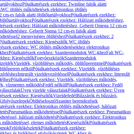
őtartályokhoz
Pótalkatrészek ezekhez: Twinline falsík alatti
k
WC öblítés működtetések elektronikus öblítés
cm-es falsík alatti öblítőtartályokhoz
Pótalkatrészek ezekhez:
blítőtartályokhoz
Pótalkatrészek ezekhez: Hálózati működtetéshez,
atrészek ezekhez: Hálózati működtetéshez, Geberit Omega 12 cm-es
űködtetéshez, Geberit Sigma 12 cm-es falsík alatti
dtetéssel
2 mennyiséges öblítéshez
Pótalkatrészek ezekhez: 2
Pótalkatrészek ezekhez: Kiegészítők WC öblítés
trészek ezekhez: WC öblítés működtetésekhez elektronikus
khez
Pótalkatrészek ezekhez: Szanitermodulok WC-khez
Fali WC-
ekhez: Kiegészítők
Fogyóeszközök
Szanitermodulok
izeldék
Vizeldék, vízöblítéses működés, öblítőperemmel
Pótalkatrészek
blítőperem nélkül
Pótalkatrészek ezekhez: Vizeldék, vízöblítéses
ezérléshez
Integrált vizeldevezérléssel
Pótalkatrészek ezekhez: Integrált
délhez
Pótalkatrészek ezekhez: Vizeldék, vízöblítéses működés,
dék, vízmentes működés
Fedél nélkül
Pótalkatrészek ezekhez: Fedél
válaszfalak
Üveg vizelde válaszfalak
Pótalkatrészek ezekhez: Üveg
trészek ezekhez: Kiegészítők
Vizeldefedél
Bűzzárók és bűzzáró-
Kifolyószelepek
Öblítéselosztó
Szaniter berendezések
atrészek ezekhez: Elektronikus öblítés működtetéssel, hálózati
tetés
Pneumatikus működtetéssel
Pótalkatrészek ezekhez: Pneumatikus
dtetéssel, hálózati működtetés
Pótalkatrészek ezekhez: Elektronikus
és működtetéssel, elemes működtetés
Kiegészítők
Pótalkatrészek
domok
Felújítókészletek
Pótalkatrészek ezekhez:
dékhez és bidékhez
Lefolyókészletek WC-khez és