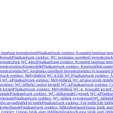
 higiéniai berendezések
Pótalkatrészek ezekhez: Komplett higiéniai be
dezések
Pótalkatrészek ezekhez: WC kerámiára szerelhető berendezések
 berendezések WC-khez
Pótalkatrészek ezekhez: Komplett higiéniai be
erendezésekhez
Kiegészítők
Pótalkatrészek ezekhez: Kiegészítők
Komplet
erendezésekhez
WC kerámiára szerelhető berendezésekhez és komplett h
részek ezekhez: Mélyöblítésű WC-k
Álló WC
Pótalkatrészek ezekhez: 
sű WC-k
Pótalkatrészek ezekhez: Mélyöblítésű WC-k
Falon kívüli öblítő
k ezekhez: WC-ülőkék
Comfort kivitelű WC-k
Pótalkatrészek ezekhez: C
 kivitel
Pótalkatrészek ezekhez: Mélyöblítésű WC-k, hosszabb kivitel
C
rimák
Pótalkatrészek ezekhez: WC-ülőkarimák
Gyermek WC-k
Pótalka
rekeknek
Pótalkatrészek ezekhez: WC-ülőkék gyerekeknek
WC-ülőkék
tési anyag
Bidék
Fali bidék
Pótalkatrészek ezekhez: Fali bidék
Álló bidé
ödtetőlapok
Pótalkatrészek ezekhez: Működtetőlapok
Sigma falsík alatt
 ezekhez: Omega falsík alatti öblítőtartályokhoz
Kappa falsík alatti öblí