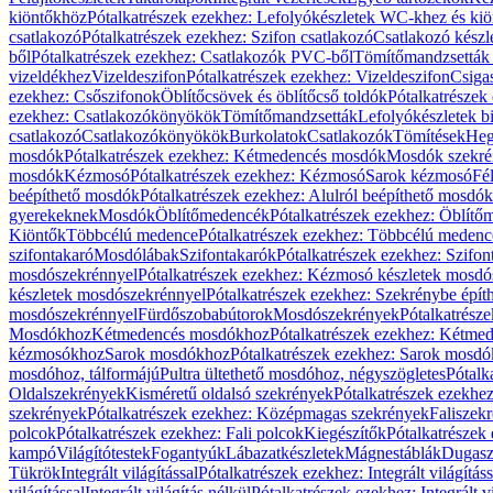
kiöntőkhöz
Pótalkatrészek ezekhez: Lefolyókészletek WC-khez és ki
csatlakozó
Pótalkatrészek ezekhez: Szifon csatlakozó
Csatlakozó készl
ből
Pótalkatrészek ezekhez: Csatlakozók PVC-ből
Tömítőmandzsetták
vizeldékhez
Vizeldeszifon
Pótalkatrészek ezekhez: Vizeldeszifon
Csiga
ezekhez: Csőszifonok
Öblítőcsövek és öblítőcső toldók
Pótalkatrészek
ezekhez: Csatlakozókönyökök
Tömítőmandzsetták
Lefolyókészletek b
csatlakozó
Csatlakozókönyökök
Burkolatok
Csatlakozók
Tömítések
Heg
mosdók
Pótalkatrészek ezekhez: Kétmedencés mosdók
Mosdók szekré
mosdók
Kézmosó
Pótalkatrészek ezekhez: Kézmosó
Sarok kézmosó
Fé
beépíthető mosdók
Pótalkatrészek ezekhez: Alulról beépíthető mosdók
gyerekeknek
Mosdók
Öblítőmedencék
Pótalkatrészek ezekhez: Öblít
Kiöntők
Többcélú medence
Pótalkatrészek ezekhez: Többcélú medenc
szifontakaró
Mosdólábak
Szifontakarók
Pótalkatrészek ezekhez: Szifon
mosdószekrénnyel
Pótalkatrészek ezekhez: Kézmosó készletek mosdó
készletek mosdószekrénnyel
Pótalkatrészek ezekhez: Szekrénybe épí
mosdószekrénnyel
Fürdőszobabútorok
Mosdószekrények
Pótalkatrész
Mosdókhoz
Kétmedencés mosdókhoz
Pótalkatrészek ezekhez: Kétm
kézmosókhoz
Sarok mosdókhoz
Pótalkatrészek ezekhez: Sarok mosd
mosdóhoz, tálformájú
Pultra ültethető mosdóhoz, négyszögletes
Pótalk
Oldalszekrények
Kisméretű oldalsó szekrények
Pótalkatrészek ezekhe
szekrények
Pótalkatrészek ezekhez: Középmagas szekrények
Faliszek
polcok
Pótalkatrészek ezekhez: Fali polcok
Kiegészítők
Pótalkatrészek
kampó
Világítótestek
Fogantyúk
Lábazatkészletek
Mágnestáblák
Dugasz
Tükrök
Integrált világítással
Pótalkatrészek ezekhez: Integrált világításs
világítással
Integrált világítás nélkül
Pótalkatrészek ezekhez: Integrált vi