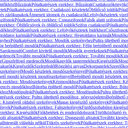
öntőkhöz
Bűzzárak
Pótalkatrészek ezekhez: Bűzzárak
Csatlakozókönyök
etek
Pótalkatrészek ezekhez: Csatlakozó készletek
Öblítőcső toldók
Pótal
 és zárókupakok
Átmeneti idomok és csatlakozók
Lefolyókészletek vize
szifonok
Pótalkatrészek ezekhez: Csigaszifonok
Falsík alatti szifonok
Pót
 ezekhez: Öblítőcsövek és öblítőcső toldók
Szifon csatlakozó
Pótalkatrés
idékhez
Pótalkatrészek ezekhez: Lefolyókészletek bidékhez
Csőszifonok
toldatos karimák
Pótalkatrészek ezekhez: Hegtoldatos karimák
Mosdóka
nyhez
Pótalkatrészek ezekhez: Mosdók szekrényhez
Pultra ültethető m
lig beépíthető mosdók
Pótalkatrészek ezekhez: Félig beépíthető mosdók
Sarokmosdó
Comfort kivitelű mosdók
Mosdók gyerekeknek
Pótalkatré
őmedencék
További mosdók
Pótalkatrészek ezekhez: További mosdók
Kiö
e
Gipszfelfogó medencék
Mosdókagylók tantermekhez
Kiegészítők
Mosdó
takarók
Kiegészítők
Szelepfedél
Rögzítési anyag
Dekorpanelek
Szerelőko
szekrénnyel
Mosdó készletek mosdószekrénnyel
Pótalkatrészek ezekhe
thető mosdó készletek mosdószekrénnyel
Beépíthető mosdó készletek m
ek ezekhez: Mosdószekrények
Kézmosókhoz
Pótalkatrészek ezekhez: 
edencés mosdókhoz
Bútorba építhető mosdó
Pótalkatrészek ezekhez: Bút
ókhoz
Mosdópultok
Pótalkatrészek ezekhez: Mosdópultok
Pultra ültethet
atrészek ezekhez: Pultra ültethető mosdóhoz, négyszögletes
Beépíthető
z: Kisméretű oldalsó szekrények
Magas kiegészítő szekrények
Pótalkatr
rények
Pótalkatrészek ezekhez: Faliszekrények
Fürdőszobabútor-kiegész
 ezekhez: Kiegészítők
Fiókbetétek és rendeződobozok
Törölközőtartó és 
oló aljzatok
Pótalkatrészek ezekhez: Dugaszoló aljzatok
További kiegés
al
Integrált világítás nélkül
Tükrös szekrények
Pótalkatrészek ezekhez: 
lágítás nélkül
Kiegészítők
Világítótestek
Fogantyúk
További kiegészítők
D