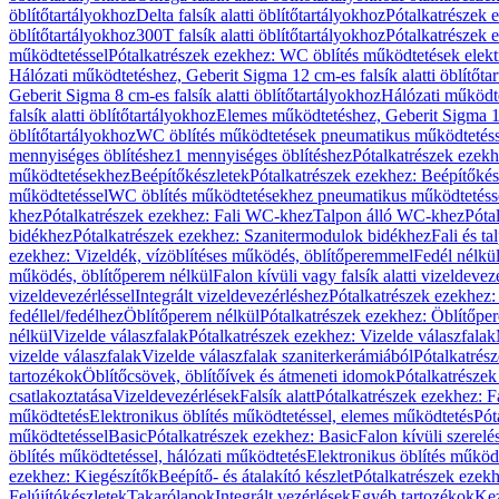
öblítőtartályokhoz
Delta falsík alatti öblítőtartályokhoz
Pótalkatrészek e
öblítőtartályokhoz
300T falsík alatti öblítőtartályokhoz
Pótalkatrészek e
működtetéssel
Pótalkatrészek ezekhez: WC öblítés működtetések elekt
Hálózati működtetéshez, Geberit Sigma 12 cm-es falsík alatti öblítőta
Geberit Sigma 8 cm-es falsík alatti öblítőtartályokhoz
Hálózati működte
falsík alatti öblítőtartályokhoz
Elemes működtetéshez, Geberit Sigma 12 
öblítőtartályokhoz
WC öblítés működtetések pneumatikus működtetéss
mennyiséges öblítéshez
1 mennyiséges öblítéshez
Pótalkatrészek ezekh
működtetésekhez
Beépítőkészletek
Pótalkatrészek ezekhez: Beépítőkés
működtetéssel
WC öblítés működtetésekhez pneumatikus működtetéss
khez
Pótalkatrészek ezekhez: Fali WC-khez
Talpon álló WC-khez
Póta
bidékhez
Pótalkatrészek ezekhez: Szanitermodulok bidékhez
Fali és t
ezekhez: Vizeldék, vízöblítéses működés, öblítőperemmel
Fedél nélkü
működés, öblítőperem nélkül
Falon kívüli vagy falsík alatti vizeldevez
vizeldevezérléssel
Integrált vizeldevezérléshez
Pótalkatrészek ezekhez: 
fedéllel/fedélhez
Öblítőperem nélkül
Pótalkatrészek ezekhez: Öblítőpe
nélkül
Vizelde válaszfalak
Pótalkatrészek ezekhez: Vizelde válaszfalak
vizelde válaszfalak
Vizelde válaszfalak szaniterkerámiából
Pótalkatrés
tartozékok
Öblítőcsövek, öblítőívek és átmeneti idomok
Pótalkatrészek
csatlakoztatása
Vizeldevezérlések
Falsík alatt
Pótalkatrészek ezekhez: Fa
működtetés
Elektronikus öblítés működtetéssel, elemes működtetés
Pót
működtetéssel
Basic
Pótalkatrészek ezekhez: Basic
Falon kívüli szerelé
öblítés működtetéssel, hálózati működtetés
Elektronikus öblítés működ
ezekhez: Kiegészítők
Beépítő- és átalakító készlet
Pótalkatrészek ezekhe
Felújítókészletek
Takarólapok
Integrált vezérlések
Egyéb tartozékok
Kez