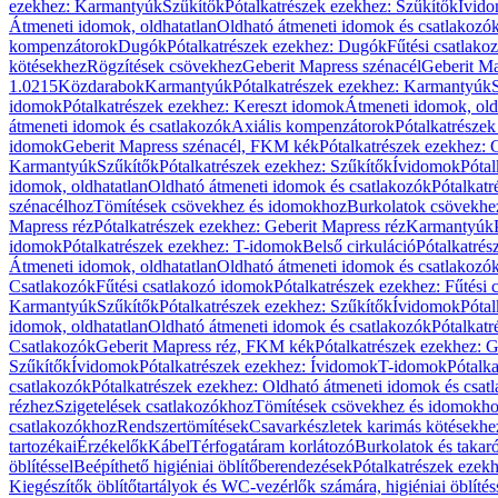
ezekhez: Karmantyúk
Szűkítők
Pótalkatrészek ezekhez: Szűkítők
Ívid
Átmeneti idomok, oldhatatlan
Oldható átmeneti idomok és csatlakozó
kompenzátorok
Dugók
Pótalkatrészek ezekhez: Dugók
Fűtési csatlako
kötésekhez
Rögzítések csövekhez
Geberit Mapress szénacél
Geberit Ma
1.0215
Közdarabok
Karmantyúk
Pótalkatrészek ezekhez: Karmantyúk
idomok
Pótalkatrészek ezekhez: Kereszt idomok
Átmeneti idomok, old
átmeneti idomok és csatlakozók
Axiális kompenzátorok
Pótalkatrésze
idomok
Geberit Mapress szénacél, FKM kék
Pótalkatrészek ezekhez:
Karmantyúk
Szűkítők
Pótalkatrészek ezekhez: Szűkítők
Ívidomok
Pótal
idomok, oldhatatlan
Oldható átmeneti idomok és csatlakozók
Pótalkatr
szénacélhoz
Tömítések csövekhez és idomokhoz
Burkolatok csövekhe
Mapress réz
Pótalkatrészek ezekhez: Geberit Mapress réz
Karmantyúk
idomok
Pótalkatrészek ezekhez: T-idomok
Belső cirkuláció
Pótalkatrés
Átmeneti idomok, oldhatatlan
Oldható átmeneti idomok és csatlakozó
Csatlakozók
Fűtési csatlakozó idomok
Pótalkatrészek ezekhez: Fűtési
Karmantyúk
Szűkítők
Pótalkatrészek ezekhez: Szűkítők
Ívidomok
Pótal
idomok, oldhatatlan
Oldható átmeneti idomok és csatlakozók
Pótalkatr
Csatlakozók
Geberit Mapress réz, FKM kék
Pótalkatrészek ezekhez: 
Szűkítők
Ívidomok
Pótalkatrészek ezekhez: Ívidomok
T-idomok
Pótalk
csatlakozók
Pótalkatrészek ezekhez: Oldható átmeneti idomok és csat
rézhez
Szigetelések csatlakozókhoz
Tömítések csövekhez és idomokh
csatlakozókhoz
Rendszertömítések
Csavarkészletek karimás kötésekhe
tartozékai
Érzékelők
Kábel
Térfogatáram korlátozó
Burkolatok és takar
öblítéssel
Beépíthető higiéniai öblítőberendezések
Pótalkatrészek ezekh
Kiegészítők öblítőtartályok és WC-vezérlők számára, higiéniai öblítés