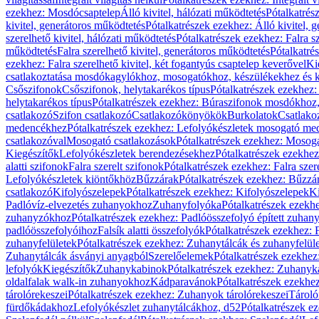
ezekhez: Mosdócsaptelep
Álló kivitel, hálózati működtetés
Pótalkatrés
kivitel, generátoros működtetés
Pótalkatrészek ezekhez: Álló kivitel, 
szerelhető kivitel, hálózati működtetés
Pótalkatrészek ezekhez: Falra sz
működtetés
Falra szerelhető kivitel, generátoros működtetés
Pótalkatré
ezekhez: Falra szerelhető kivitel, két fogantyús csaptelep keverővel
Ki
csatlakoztatása mosdókagylókhoz, mosogatókhoz, készülékekhez és
Csőszifonok
Csőszifonok, helytakarékos típus
Pótalkatrészek ezekhez:
helytakarékos típus
Pótalkatrészek ezekhez: Búraszifonok mosdókhoz, 
csatlakozó
Szifon csatlakozó
Csatlakozókönyökök
Burkolatok
Csatlako
medencékhez
Pótalkatrészek ezekhez: Lefolyókészletek mosogató m
csatlakozóval
Mosogató csatlakozások
Pótalkatrészek ezekhez: Mosoga
Kiegészítők
Lefolyókészletek berendezésekhez
Pótalkatrészek ezekhe
alatti szifonok
Falra szerelt szifonok
Pótalkatrészek ezekhez: Falra szer
Lefolyókészletek kiöntőkhöz
Bűzzárak
Pótalkatrészek ezekhez: Bűzzá
csatlakozó
Kifolyószelepek
Pótalkatrészek ezekhez: Kifolyószelepek
Ki
Padlóvíz-elvezetés zuhanyokhoz
Zuhanyfolyóka
Pótalkatrészek ezekh
zuhanyzókhoz
Pótalkatrészek ezekhez: Padlóösszefolyó épített zuha
padlóösszefolyóihoz
Falsík alatti összefolyók
Pótalkatrészek ezekhez: F
zuhanyfelületek
Pótalkatrészek ezekhez: Zuhanytálcák és zuhanyfelül
Zuhanytálcák ásványi anyagból
Szerelőelemek
Pótalkatrészek ezekhez
lefolyók
Kiegészítők
Zuhanykabinok
Pótalkatrészek ezekhez: Zuhanyk
oldalfalak walk-in zuhanyokhoz
Kádparavánok
Pótalkatrészek ezekh
tárolórekeszei
Pótalkatrészek ezekhez: Zuhanyok tárolórekeszei
Tároló
fürdőkádakhoz
Lefolyókészlet zuhanytálcákhoz, d52
Pótalkatrészek e