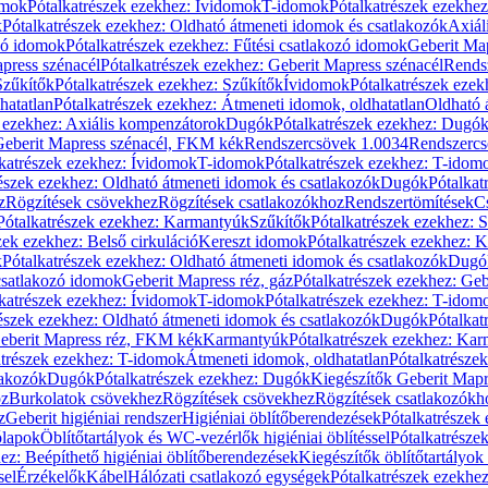
omok
Pótalkatrészek ezekhez: Ívidomok
T-idomok
Pótalkatrészek ezekhe
k
Pótalkatrészek ezekhez: Oldható átmeneti idomok és csatlakozók
Axiál
zó idomok
Pótalkatrészek ezekhez: Fűtési csatlakozó idomok
Geberit Map
press szénacél
Pótalkatrészek ezekhez: Geberit Mapress szénacél
Rends
Szűkítők
Pótalkatrészek ezekhez: Szűkítők
Ívidomok
Pótalkatrészek eze
hatatlan
Pótalkatrészek ezekhez: Átmeneti idomok, oldhatatlan
Oldható 
k ezekhez: Axiális kompenzátorok
Dugók
Pótalkatrészek ezekhez: Dugó
 Geberit Mapress szénacél, FKM kék
Rendszercsövek 1.0034
Rendszercs
katrészek ezekhez: Ívidomok
T-idomok
Pótalkatrészek ezekhez: T-idom
észek ezekhez: Oldható átmeneti idomok és csatlakozók
Dugók
Pótalkat
z
Rögzítések csövekhez
Rögzítések csatlakozókhoz
Rendszertömítések
C
Pótalkatrészek ezekhez: Karmantyúk
Szűkítők
Pótalkatrészek ezekhez: 
zek ezekhez: Belső cirkuláció
Kereszt idomok
Pótalkatrészek ezekhez: 
k
Pótalkatrészek ezekhez: Oldható átmeneti idomok és csatlakozók
Dugó
 csatlakozó idomok
Geberit Mapress réz, gáz
Pótalkatrészek ezekhez: Geb
katrészek ezekhez: Ívidomok
T-idomok
Pótalkatrészek ezekhez: T-idom
észek ezekhez: Oldható átmeneti idomok és csatlakozók
Dugók
Pótalkat
Geberit Mapress réz, FKM kék
Karmantyúk
Pótalkatrészek ezekhez: Ka
atrészek ezekhez: T-idomok
Átmeneti idomok, oldhatatlan
Pótalkatrésze
lakozók
Dugók
Pótalkatrészek ezekhez: Dugók
Kiegészítők Geberit Mapr
oz
Burkolatok csövekhez
Rögzítések csövekhez
Rögzítések csatlakozókh
z
Geberit higiéniai rendszer
Higiéniai öblítőberendezések
Pótalkatrészek 
ólapok
Öblítőtartályok és WC-vezérlők higiéniai öblítéssel
Pótalkatrésze
ez: Beépíthető higiéniai öblítőberendezések
Kiegészítők öblítőtartályok
sel
Érzékelők
Kábel
Hálózati csatlakozó egységek
Pótalkatrészek ezekhez