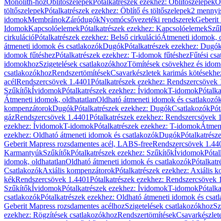
Monolith-hoz
Öblítőszelepek
Pótalkatrészek ezekhez: Öblítőszelepek
Ö
töltőszelepek
Pótalkatrészek ezekhez: Öblítő és töltőszelepek
2 mennyis
idomok
Membránok
Záródugók
Nyomócsővezetéki rendszerek
Geberit
Idomok
Kapcsolóelemek
Pótalkatrészek ezekhez: Kapcsolóelemek
Szű
cirkuláció
Pótalkatrészek ezekhez: Belső cirkuláció
Átmeneti idomok, o
átmeneti idomok és csatlakozók
Dugók
Pótalkatrészek ezekhez: Dugó
idomok fűtéshez
Pótalkatrészek ezekhez: T-idomok fűtéshez
Fűtési cs
idomokhoz
Szigetelések csatlakozókhoz
Tömítések csövekhez és ido
csatlakozókhoz
Rendszertömítések
Csavarkészletek karimás kötésekhe
acél
Rendszercsövek 1.4401
Pótalkatrészek ezekhez: Rendszercsövek
Szűkítők
Ívidomok
Pótalkatrészek ezekhez: Ívidomok
T-idomok
Pótalk
Átmeneti idomok, oldhatatlan
Oldható átmeneti idomok és csatlakozó
kompenzátorok
Dugók
Pótalkatrészek ezekhez: Dugók
Csatlakozók
Pót
gáz
Rendszercsövek 1.4401
Pótalkatrészek ezekhez: Rendszercsövek 
ezekhez: Ívidomok
T-idomok
Pótalkatrészek ezekhez: T-idomok
Átmene
ezekhez: Oldható átmeneti idomok és csatlakozók
Dugók
Pótalkatrész
Geberit Mapress rozsdamentes acél, LABS-free
Rendszercsövek 1.44
Karmantyúk
Szűkítők
Pótalkatrészek ezekhez: Szűkítők
Ívidomok
Pótal
idomok, oldhatatlan
Oldható átmeneti idomok és csatlakozók
Pótalkatr
Csatlakozók
Axiális kompenzátorok
Pótalkatrészek ezekhez: Axiális 
kék
Rendszercsövek 1.4401
Pótalkatrészek ezekhez: Rendszercsövek 
Szűkítők
Ívidomok
Pótalkatrészek ezekhez: Ívidomok
T-idomok
Pótalk
csatlakozók
Pótalkatrészek ezekhez: Oldható átmeneti idomok és csat
Geberit Mapress rozsdamentes acélhoz
Szigetelések csatlakozókhoz
Sz
ezekhez: Rögzítések csatlakozókhoz
Rendszertömítések
Csavarkészlet