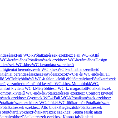
rendezések
Fali WC-k
Pótalkatrészek ezekhez: Fali WC-k
Álló
WC-kerámiához
Pótalkatrészek ezekhez: WC-kerámiához
Design
rendezések WC-khez
WC kerámiára szerelhető
t higiéniai berendezések WC-khez
WC kerámiára szerelhető
igiéniai berendezésekhez
Fogyóeszközök
WC-k és WC-ülőkék
Fali
Álló WC
Mélyöblítésű WC-k falon kívüli öblítőtartályhoz
Pótalkatrészek
tartály szaniterkerámiából készült WC-khez.
Monoblokk
WC-
omfort kivitelű WC-k
Mélyöblítésű WC-k, magasított
Pótalkatrészek
omfort kivitelű WC-ülőkék
Pótalkatrészek ezekhez: Comfort kivitelű
trészek ezekhez: Gyermek WC-k
Fali WC-k
Pótalkatrészek ezekhez:
Pótalkatrészek ezekhez: WC-ülőkék
WC-ülőkarimák
Pótalkatrészek
k
Pótalkatrészek ezekhez: Álló bidék
Kiegészítők
Pótalkatrészek
i öblítőtartályokhoz
Pótalkatrészek ezekhez: Sigma falsík alatti
tőtartályokhoz
Pótalkatrészek ezekhez: Kappa falsík alatti