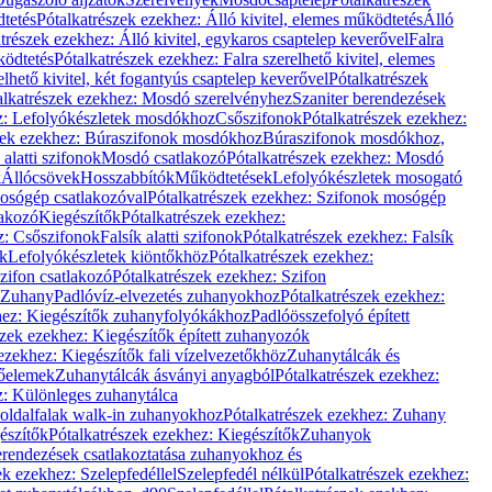
dtetés
Pótalkatrészek ezekhez: Álló kivitel, elemes működtetés
Álló
trészek ezekhez: Álló kivitel, egykaros csaptelep keverővel
Falra
ködtetés
Pótalkatrészek ezekhez: Falra szerelhető kivitel, elemes
elhető kivitel, két fogantyús csaptelep keverővel
Pótalkatrészek
alkatrészek ezekhez: Mosdó szerelvényhez
Szaniter berendezések
z: Lefolyókészletek mosdókhoz
Csőszifonok
Pótalkatrészek ezekhez:
zek ezekhez: Búraszifonok mosdókhoz
Búraszifonok mosdókhoz,
alatti szifonok
Mosdó csatlakozó
Pótalkatrészek ezekhez: Mosdó
k
Állócsövek
Hosszabbítók
Működtetések
Lefolyókészletek mosogató
osógép csatlakozóval
Pótalkatrészek ezekhez: Szifonok mosógép
lakozó
Kiegészítők
Pótalkatrészek ezekhez:
z: Csőszifonok
Falsík alatti szifonok
Pótalkatrészek ezekhez: Falsík
ők
Lefolyókészletek kiöntőkhöz
Pótalkatrészek ezekhez:
zifon csatlakozó
Pótalkatrészek ezekhez: Szifon
Zuhany
Padlóvíz-elvezetés zuhanyokhoz
Pótalkatrészek ezekhez:
hez: Kiegészítők zuhanyfolyókákhoz
Padlóösszefolyó épített
szek ezekhez: Kiegészítők épített zuhanyozók
ezekhez: Kiegészítők fali vízelvezetőkhöz
Zuhanytálcák és
lőelemek
Zuhanytálcák ásványi anyagból
Pótalkatrészek ezekhez:
z: Különleges zuhanytálca
oldalfalak walk-in zuhanyokhoz
Pótalkatrészek ezekhez: Zuhany
észítők
Pótalkatrészek ezekhez: Kiegészítők
Zuhanyok
erendezések csatlakoztatása zuhanyokhoz és
ek ezekhez: Szelepfedéllel
Szelepfedél nélkül
Pótalkatrészek ezekhez: