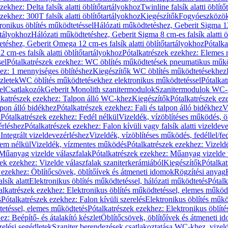
zekhez: Delta falsík alatti öblítőtartályokhoz
Twinline falsík alatti öblít
zekhez: 300T falsík alatti öblítőtartályokhoz
Kiegészítők
Fogyóeszközö
ronikus öblítés működtetéssel
Hálózati működtetéshez, Geberit Sigma 12 
rtályokhoz
Hálózati működtetéshez, Geberit Sigma 8 cm-es falsík alatti ö
téshez, Geberit Omega 12 cm-es falsík alatti öblítőtartályokhoz
Pótalk
cm-es falsík alatti öblítőtartályokhoz
Pótalkatrészek ezekhez: Elemes m
el
Pótalkatrészek ezekhez: WC öblítés működtetések pneumatikus műkö
ez: 1 mennyiséges öblítéshez
Kiegészítők WC öblítés működtetésekhez
zletek
WC öblítés működtetésekhez elektronikus működtetéssel
Pótalka
el
Csatlakozók
Geberit Monolith szanitermodulok
Szanitermodulok WC-
lkatrészek ezekhez: Talpon álló WC-khez
Kiegészítők
Pótalkatrészek ez
alpon álló bidékhez
Pótalkatrészek ezekhez: Fali és talpon álló bidékhez
V
l
Pótalkatrészek ezekhez: Fedél nélkül
Vizeldék, vízöblítéses működés, ö
érléshez
Pótalkatrészek ezekhez: Falon kívüli vagy falsík alatti vizeldev
Integrált vizeldevezérléshez
Vizeldék, vízöblítéses működés, fedéllel/fe
rem nélkül
Vizeldék, vízmentes működés
Pótalkatrészek ezekhez: Vizel
Műanyag vizelde válaszfalak
Pótalkatrészek ezekhez: Műanyag vizelde 
zek ezekhez: Vizelde válaszfalak szaniterkerámiából
Kiegészítők
Pótalka
 ezekhez: Öblítőcsövek, öblítőívek és átmeneti idomok
Rögzítési anyag
lsík alatt
Elektronikus öblítés működtetéssel, hálózati működtetés
Pótalk
alkatrészek ezekhez: Elektronikus öblítés működtetéssel, elemes működ
s
Pótalkatrészek ezekhez: Falon kívüli szerelés
Elektronikus öblítés műkö
tetéssel, elemes működtetés
Pótalkatrészek ezekhez: Elektronikus öblít
z: Beépítő- és átalakító készlet
Öblítőcsövek, öblítőívek és átmeneti i
elési segédletek
Szaniter berendezések csatlakoztatása WC-khez, vizel