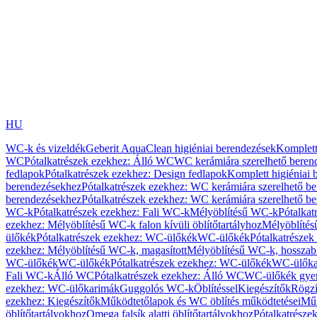
HU
WC-k és vizeldék
Geberit AquaClean higiéniai berendezések
Komplett
WC
Pótalkatrészek ezekhez: Álló WC
WC kerámiára szerelhető beren
fedlapok
Pótalkatrészek ezekhez: Design fedlapok
Komplett higiéniai
berendezésekhez
Pótalkatrészek ezekhez: WC kerámiára szerelhető b
berendezésekhez
Pótalkatrészek ezekhez: WC kerámiára szerelhető b
WC-k
Pótalkatrészek ezekhez: Fali WC-k
Mélyöblítésű WC-k
Pótalkat
ezekhez: Mélyöblítésű WC-k falon kívüli öblítőtartályhoz
Mélyöblíté
ülőkék
Pótalkatrészek ezekhez: WC-ülőkék
WC-ülőkék
Pótalkatrésze
ezekhez: Mélyöblítésű WC-k, magasított
Mélyöblítésű WC-k, hosszabb
WC-ülőkék
WC-ülőkék
Pótalkatrészek ezekhez: WC-ülőkék
WC-ülőka
Fali WC-k
Álló WC
Pótalkatrészek ezekhez: Álló WC
WC-ülőkék gye
ezekhez: WC-ülőkarimák
Guggolós WC-k
Öblítéssel
Kiegészítők
Rögzí
ezekhez: Kiegészítők
Működtetőlapok és WC öblítés működtetései
Műk
öblítőtartályokhoz
Omega falsík alatti öblítőtartályokhoz
Pótalkatrészek