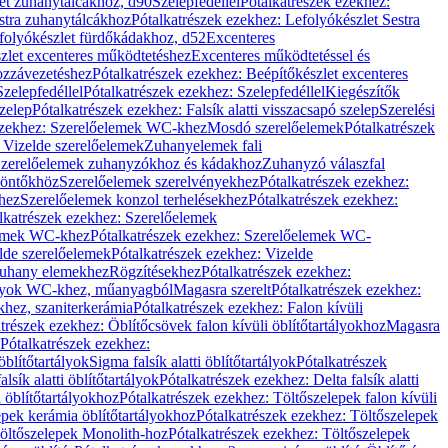
let zuhanytálcákhoz, d90
Szelepfedéllel
Pótalkatrészek ezekhez:
stra zuhanytálcákhoz
Pótalkatrészek ezekhez: Lefolyókészlet Sestra
efolyókészlet fürdőkádakhoz, d52
Excenteres
szlet excenteres működtetéshez
Excenteres működtetéssel és
ozzávezetéshez
Pótalkatrészek ezekhez: Beépítőkészlet excenteres
Szelepfedéllel
Pótalkatrészek ezekhez: Szelepfedéllel
Kiegészítők
szelep
Pótalkatrészek ezekhez: Falsík alatti visszacsapó szelep
Szerelési
ezekhez: Szerelőelemek WC-khez
Mosdó szerelőelemek
Pótalkatrészek
 Vizelde szerelőelemek
Zuhanyelemek fali
 Szerelőelemek zuhanyzókhoz és kádakhoz
Zuhanyzó válaszfal
iöntőkhöz
Szerelőelemek szerelvényekhez
Pótalkatrészek ezekhez:
hez
Szerelőelemek konzol terhelésekhez
Pótalkatrészek ezekhez:
lkatrészek ezekhez: Szerelőelemek
lemek WC-khez
Pótalkatrészek ezekhez: Szerelőelemek WC-
lde szerelőelemek
Pótalkatrészek ezekhez: Vizelde
uhany elemekhez
Rögzítésekhez
Pótalkatrészek ezekhez:
rtályok WC-khez, műanyagból
Magasra szerelt
Pótalkatrészek ezekhez:
khez, szaniterkerámia
Pótalkatrészek ezekhez: Falon kívüli
trészek ezekhez: Öblítőcsövek falon kívüli öblítőtartályokhoz
Magasra
Pótalkatrészek ezekhez:
 öblítőtartályok
Sigma falsík alatti öblítőtartályok
Pótalkatrészek
alsík alatti öblítőtartályok
Pótalkatrészek ezekhez: Delta falsík alatti
 öblítőtartályokhoz
Pótalkatrészek ezekhez: Töltőszelepek falon kívüli
epek kerámia öblítőtartályokhoz
Pótalkatrészek ezekhez: Töltőszelepek
öltőszelepek Monolith-hoz
Pótalkatrészek ezekhez: Töltőszelepek