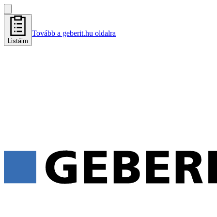
Tovább a geberit.hu oldalra
Listáim