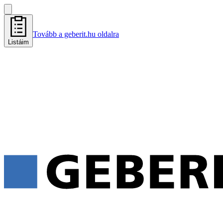
Tovább a geberit.hu oldalra
Listáim