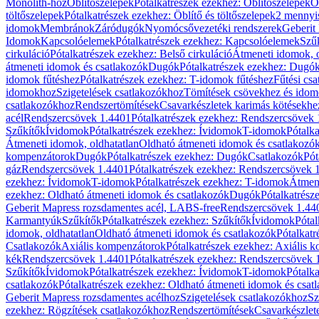
Monolith-hoz
Öblítőszelepek
Pótalkatrészek ezekhez: Öblítőszelepek
Ö
töltőszelepek
Pótalkatrészek ezekhez: Öblítő és töltőszelepek
2 mennyis
idomok
Membránok
Záródugók
Nyomócsővezetéki rendszerek
Geberit
Idomok
Kapcsolóelemek
Pótalkatrészek ezekhez: Kapcsolóelemek
Szű
cirkuláció
Pótalkatrészek ezekhez: Belső cirkuláció
Átmeneti idomok, o
átmeneti idomok és csatlakozók
Dugók
Pótalkatrészek ezekhez: Dugó
idomok fűtéshez
Pótalkatrészek ezekhez: T-idomok fűtéshez
Fűtési cs
idomokhoz
Szigetelések csatlakozókhoz
Tömítések csövekhez és ido
csatlakozókhoz
Rendszertömítések
Csavarkészletek karimás kötésekhe
acél
Rendszercsövek 1.4401
Pótalkatrészek ezekhez: Rendszercsövek
Szűkítők
Ívidomok
Pótalkatrészek ezekhez: Ívidomok
T-idomok
Pótalk
Átmeneti idomok, oldhatatlan
Oldható átmeneti idomok és csatlakozó
kompenzátorok
Dugók
Pótalkatrészek ezekhez: Dugók
Csatlakozók
Pót
gáz
Rendszercsövek 1.4401
Pótalkatrészek ezekhez: Rendszercsövek 
ezekhez: Ívidomok
T-idomok
Pótalkatrészek ezekhez: T-idomok
Átmene
ezekhez: Oldható átmeneti idomok és csatlakozók
Dugók
Pótalkatrész
Geberit Mapress rozsdamentes acél, LABS-free
Rendszercsövek 1.44
Karmantyúk
Szűkítők
Pótalkatrészek ezekhez: Szűkítők
Ívidomok
Pótal
idomok, oldhatatlan
Oldható átmeneti idomok és csatlakozók
Pótalkatr
Csatlakozók
Axiális kompenzátorok
Pótalkatrészek ezekhez: Axiális 
kék
Rendszercsövek 1.4401
Pótalkatrészek ezekhez: Rendszercsövek 
Szűkítők
Ívidomok
Pótalkatrészek ezekhez: Ívidomok
T-idomok
Pótalk
csatlakozók
Pótalkatrészek ezekhez: Oldható átmeneti idomok és csat
Geberit Mapress rozsdamentes acélhoz
Szigetelések csatlakozókhoz
Sz
ezekhez: Rögzítések csatlakozókhoz
Rendszertömítések
Csavarkészlet