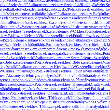
olyókészlet zuhanytálcákhoz, d90
Pótalkatrészek ezekhez: Lefolyókész
nélkül
Szelepfedél
Pótalkatrészek ezekhez: Szelepfedél
Lefolyókészlet Se
él nélkül
Lefolyókészlet fürdőkádakhoz, d52
Pótalkatrészek ezekhez: L
tőkészlet excenteres működtetéshez
Pótalkatrészek ezekhez: Beépítőké
és vízhozzávezetéssel
Beépítőkészlet excenteres működtetéshez és vízh
Control
Pótalkatrészek ezekhez: Excenteres működtetéssel PushControl
őkád lefolyókészleteihez
Csatlakozó készletek
Falsík alatti visszacsapó 
részek ezekhez: Szerelőelemek
Szerelőelemek WC-khez
Pótalkatrészek 
khez: Bidé szerelőelemek
Vizelde szerelőelemek
Pótalkatrészek ezekhez:
vel
Szerelőelemek zuhanyzókhoz és kádakhoz
Pótalkatrészek ezekhez:
mek
Szerelőelemek kiöntőkhöz
Pótalkatrészek ezekhez: Szerelőelemek k
pekhez
Pótalkatrészek ezekhez: Szerelőelemek mosó- és mosogatógépek
részek ezekhez: Szerelőelemek mosogató
Szerelőelemek tárolókhoz
Póta
ombifix
Szerelőelemek
Pótalkatrészek ezekhez: Szerelőelemek
Szerelőe
mek
Bidé szerelőelemek
Pótalkatrészek ezekhez: Bidé szerelőelemek
Vize
iegészítők
Pótalkatrészek ezekhez: Kiegészítők
WC-szerelőelemekhez
Z
ok WC-khez, műanyagból
Pótalkatrészek ezekhez: Falon kívüli öblítőta
hez: Alacsony és félmagas elhelyezésű
Falon kívüli öblítőtartályok WC-
ezekhez: Monoblokk
Öblítőcsövek falon kívüli öblítőtartályokhoz
Pótalka
lhelyezésű
Kiegészítők
Pótalkatrészek ezekhez: Kiegészítők
Csatlakozók
zűkítőidomok, gallérok és duzzasztó elemek
Öblítőszelepek
Falsík alatti
rtályok
Pótalkatrészek ezekhez: Omega falsík alatti öblítőtartályok
Delta f
zelepek
Pótalkatrészek ezekhez: Töltőszelepek
Töltőszelepek falon kívüli
trészek ezekhez: Töltőszelepek falsík alatti öblítőtartályokhoz
Töltőszel
z
Pótalkatrészek ezekhez: Töltőszelepek univerzális öblítőtartályokhoz
T