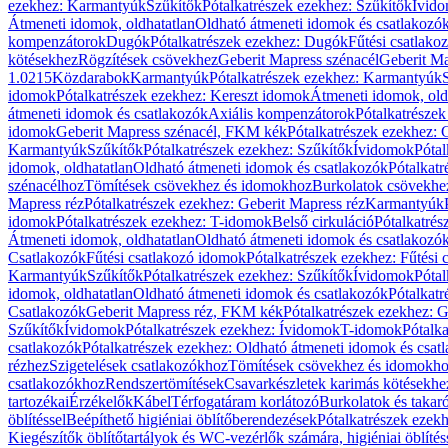
ezekhez: Karmantyúk
Szűkítők
Pótalkatrészek ezekhez: Szűkítők
Ívid
Átmeneti idomok, oldhatatlan
Oldható átmeneti idomok és csatlakozó
kompenzátorok
Dugók
Pótalkatrészek ezekhez: Dugók
Fűtési csatlako
kötésekhez
Rögzítések csövekhez
Geberit Mapress szénacél
Geberit Ma
1.0215
Közdarabok
Karmantyúk
Pótalkatrészek ezekhez: Karmantyúk
idomok
Pótalkatrészek ezekhez: Kereszt idomok
Átmeneti idomok, old
átmeneti idomok és csatlakozók
Axiális kompenzátorok
Pótalkatrésze
idomok
Geberit Mapress szénacél, FKM kék
Pótalkatrészek ezekhez:
Karmantyúk
Szűkítők
Pótalkatrészek ezekhez: Szűkítők
Ívidomok
Pótal
idomok, oldhatatlan
Oldható átmeneti idomok és csatlakozók
Pótalkatr
szénacélhoz
Tömítések csövekhez és idomokhoz
Burkolatok csövekhe
Mapress réz
Pótalkatrészek ezekhez: Geberit Mapress réz
Karmantyúk
idomok
Pótalkatrészek ezekhez: T-idomok
Belső cirkuláció
Pótalkatrés
Átmeneti idomok, oldhatatlan
Oldható átmeneti idomok és csatlakozó
Csatlakozók
Fűtési csatlakozó idomok
Pótalkatrészek ezekhez: Fűtési
Karmantyúk
Szűkítők
Pótalkatrészek ezekhez: Szűkítők
Ívidomok
Pótal
idomok, oldhatatlan
Oldható átmeneti idomok és csatlakozók
Pótalkatr
Csatlakozók
Geberit Mapress réz, FKM kék
Pótalkatrészek ezekhez: 
Szűkítők
Ívidomok
Pótalkatrészek ezekhez: Ívidomok
T-idomok
Pótalk
csatlakozók
Pótalkatrészek ezekhez: Oldható átmeneti idomok és csat
rézhez
Szigetelések csatlakozókhoz
Tömítések csövekhez és idomokh
csatlakozókhoz
Rendszertömítések
Csavarkészletek karimás kötésekhe
tartozékai
Érzékelők
Kábel
Térfogatáram korlátozó
Burkolatok és takar
öblítéssel
Beépíthető higiéniai öblítőberendezések
Pótalkatrészek ezekh
Kiegészítők öblítőtartályok és WC-vezérlők számára, higiéniai öblítés