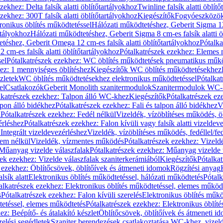
zekhez: Delta falsík alatti öblítőtartályokhoz
Twinline falsík alatti öblít
zekhez: 300T falsík alatti öblítőtartályokhoz
Kiegészítők
Fogyóeszközö
ronikus öblítés működtetéssel
Hálózati működtetéshez, Geberit Sigma 12 
rtályokhoz
Hálózati működtetéshez, Geberit Sigma 8 cm-es falsík alatti ö
téshez, Geberit Omega 12 cm-es falsík alatti öblítőtartályokhoz
Pótalk
cm-es falsík alatti öblítőtartályokhoz
Pótalkatrészek ezekhez: Elemes m
el
Pótalkatrészek ezekhez: WC öblítés működtetések pneumatikus műkö
ez: 1 mennyiséges öblítéshez
Kiegészítők WC öblítés működtetésekhez
zletek
WC öblítés működtetésekhez elektronikus működtetéssel
Pótalka
el
Csatlakozók
Geberit Monolith szanitermodulok
Szanitermodulok WC-
lkatrészek ezekhez: Talpon álló WC-khez
Kiegészítők
Pótalkatrészek ez
alpon álló bidékhez
Pótalkatrészek ezekhez: Fali és talpon álló bidékhez
V
l
Pótalkatrészek ezekhez: Fedél nélkül
Vizeldék, vízöblítéses működés, ö
érléshez
Pótalkatrészek ezekhez: Falon kívüli vagy falsík alatti vizeldev
Integrált vizeldevezérléshez
Vizeldék, vízöblítéses működés, fedéllel/fe
rem nélkül
Vizeldék, vízmentes működés
Pótalkatrészek ezekhez: Vizel
Műanyag vizelde válaszfalak
Pótalkatrészek ezekhez: Műanyag vizelde 
zek ezekhez: Vizelde válaszfalak szaniterkerámiából
Kiegészítők
Pótalka
 ezekhez: Öblítőcsövek, öblítőívek és átmeneti idomok
Rögzítési anyag
lsík alatt
Elektronikus öblítés működtetéssel, hálózati működtetés
Pótalk
alkatrészek ezekhez: Elektronikus öblítés működtetéssel, elemes működ
s
Pótalkatrészek ezekhez: Falon kívüli szerelés
Elektronikus öblítés műkö
tetéssel, elemes működtetés
Pótalkatrészek ezekhez: Elektronikus öblít
z: Beépítő- és átalakító készlet
Öblítőcsövek, öblítőívek és átmeneti i
elési segédletek
Szaniter berendezések csatlakoztatása WC-khez, vizel