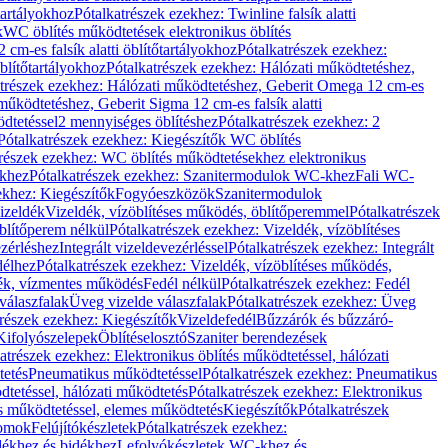
őtartályokhoz
Pótalkatrészek ezekhez: Twinline falsík alatti
k
WC öblítés működtetések elektronikus öblítés
cm-es falsík alatti öblítőtartályokhoz
Pótalkatrészek ezekhez:
blítőtartályokhoz
Pótalkatrészek ezekhez: Hálózati működtetéshez,
atrészek ezekhez: Hálózati működtetéshez, Geberit Omega 12 cm-es
űködtetéshez, Geberit Sigma 12 cm-es falsík alatti
dtetéssel
2 mennyiséges öblítéshez
Pótalkatrészek ezekhez: 2
Pótalkatrészek ezekhez: Kiegészítők WC öblítés
trészek ezekhez: WC öblítés működtetésekhez elektronikus
khez
Pótalkatrészek ezekhez: Szanitermodulok WC-khez
Fali WC-
ekhez: Kiegészítők
Fogyóeszközök
Szanitermodulok
izeldék
Vizeldék, vízöblítéses működés, öblítőperemmel
Pótalkatrészek
blítőperem nélkül
Pótalkatrészek ezekhez: Vizeldék, vízöblítéses
ezérléshez
Integrált vizeldevezérléssel
Pótalkatrészek ezekhez: Integrált
délhez
Pótalkatrészek ezekhez: Vizeldék, vízöblítéses működés,
dék, vízmentes működés
Fedél nélkül
Pótalkatrészek ezekhez: Fedél
válaszfalak
Üveg vizelde válaszfalak
Pótalkatrészek ezekhez: Üveg
trészek ezekhez: Kiegészítők
Vizeldefedél
Bűzzárók és bűzzáró-
Kifolyószelepek
Öblítéselosztó
Szaniter berendezések
atrészek ezekhez: Elektronikus öblítés működtetéssel, hálózati
tetés
Pneumatikus működtetéssel
Pótalkatrészek ezekhez: Pneumatikus
dtetéssel, hálózati működtetés
Pótalkatrészek ezekhez: Elektronikus
és működtetéssel, elemes működtetés
Kiegészítők
Pótalkatrészek
domok
Felújítókészletek
Pótalkatrészek ezekhez:
dékhez és bidékhez
Lefolyókészletek WC-khez és