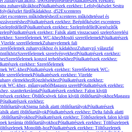
let zuhanytálcákhoz, d90
Szelepfedéllel
Pótalkatrészek ezekhez:
stra zuhanytálcákhoz
Pótalkatrészek ezekhez: Lefolyókészlet Sestra
efolyókészlet fürdőkádakhoz, d52
Excenteres
szlet excenteres működtetéshez
Excenteres működtetéssel és
ozzávezetéshez
Pótalkatrészek ezekhez: Beépítőkészlet excenteres
Szelepfedéllel
Pótalkatrészek ezekhez: Szelepfedéllel
Kiegészítők
szelep
Pótalkatrészek ezekhez: Falsík alatti visszacsapó szelep
Szerelési
ezekhez: Szerelőelemek WC-khez
Mosdó szerelőelemek
Pótalkatrészek
 Vizelde szerelőelemek
Zuhanyelemek fali
 Szerelőelemek zuhanyzókhoz és kádakhoz
Zuhanyzó válaszfal
iöntőkhöz
Szerelőelemek szerelvényekhez
Pótalkatrészek ezekhez:
hez
Szerelőelemek konzol terhelésekhez
Pótalkatrészek ezekhez:
lkatrészek ezekhez: Szerelőelemek
lemek WC-khez
Pótalkatrészek ezekhez: Szerelőelemek WC-
lde szerelőelemek
Pótalkatrészek ezekhez: Vizelde
uhany elemekhez
Rögzítésekhez
Pótalkatrészek ezekhez:
rtályok WC-khez, műanyagból
Magasra szerelt
Pótalkatrészek ezekhez:
khez, szaniterkerámia
Pótalkatrészek ezekhez: Falon kívüli
trészek ezekhez: Öblítőcsövek falon kívüli öblítőtartályokhoz
Magasra
Pótalkatrészek ezekhez:
 öblítőtartályok
Sigma falsík alatti öblítőtartályok
Pótalkatrészek
alsík alatti öblítőtartályok
Pótalkatrészek ezekhez: Delta falsík alatti
 öblítőtartályokhoz
Pótalkatrészek ezekhez: Töltőszelepek falon kívüli
epek kerámia öblítőtartályokhoz
Pótalkatrészek ezekhez: Töltőszelepek
öltőszelepek Monolith-hoz
Pótalkatrészek ezekhez: Töltőszelepek