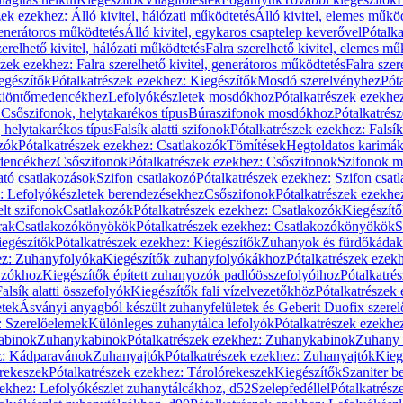
zek ezekhez: Álló kivitel, hálózati működtetés
Álló kivitel, elemes műkö
generátoros működtetés
Álló kivitel, egykaros csaptelep keverővel
Pótalka
erelhető kivitel, hálózati működtetés
Falra szerelhető kivitel, elemes mű
szek ezekhez: Falra szerelhető kivitel, generátoros működtetés
Falra szer
egészítők
Pótalkatrészek ezekhez: Kiegészítők
Mosdó szerelvényhez
Pót
 kiöntőmedencékhez
Lefolyókészletek mosdókhoz
Pótalkatrészek ezekhe
 Csőszifonok, helytakarékos típus
Búraszifonok mosdókhoz
Pótalkatrés
helytakarékos típus
Falsík alatti szifonok
Pótalkatrészek ezekhez: Falsík 
zók
Pótalkatrészek ezekhez: Csatlakozók
Tömítések
Hegtoldatos karimá
edencékhez
Csőszifonok
Pótalkatrészek ezekhez: Csőszifonok
Szifonok m
tó csatlakozások
Szifon csatlakozó
Pótalkatrészek ezekhez: Szifon csat
z: Lefolyókészletek berendezésekhez
Csőszifonok
Pótalkatrészek ezekhe
elt szifonok
Csatlakozók
Pótalkatrészek ezekhez: Csatlakozók
Kiegészít
rak
Csatlakozókönyökök
Pótalkatrészek ezekhez: Csatlakozókönyökök
S
egészítők
Pótalkatrészek ezekhez: Kiegészítők
Zuhanyok és fürdőkádak
ez: Zuhanyfolyóka
Kiegészítők zuhanyfolyókákhoz
Pótalkatrészek ezek
nyzókhoz
Kiegészítők épített zuhanyozók padlóösszefolyóihoz
Pótalkatré
alsík alatti összefolyók
Kiegészítők fali vízelvezetőkhöz
Pótalkatrészek 
etek
Ásványi anyagból készült zuhanyfelületek és Geberit Duofix szere
: Szerelőelemek
Különleges zuhanytálca lefolyók
Pótalkatrészek ezekhe
abinok
Zuhanykabinok
Pótalkatrészek ezekhez: Zuhanykabinok
Zuhany 
ez: Kádparavánok
Zuhanyajtók
Pótalkatrészek ezekhez: Zuhanyajtók
Kieg
rekeszek
Pótalkatrészek ezekhez: Tárolórekeszek
Kiegészítők
Szaniter b
zekhez: Lefolyókészlet zuhanytálcákhoz, d52
Szelepfedéllel
Pótalkatrész