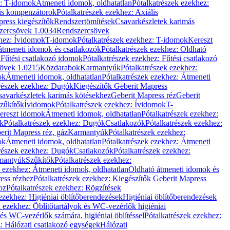
z: T-idomok
Átmeneti idomok, oldhatatlan
Pótalkatrészek ezekhez:
is kompenzátorok
Pótalkatrészek ezekhez: Axiális
ress kiegészítők
Rendszertömítések
Csavarkészletek karimás
zercsövek 1.0034
Rendszercsövek
khez: Ívidomok
T-idomok
Pótalkatrészek ezekhez: T-idomok
Kereszt
átmeneti idomok és csatlakozók
Pótalkatrészek ezekhez: Oldható
k
Fűtési csatlakozó idomok
Pótalkatrészek ezekhez: Fűtési csatlakozó
övek 1.0215
Közdarabok
Karmantyúk
Pótalkatrészek ezekhez:
ok
Átmeneti idomok, oldhatatlan
Pótalkatrészek ezekhez: Átmeneti
részek ezekhez: Dugók
Kiegészítők Geberit Mapress
savarkészletek karimás kötésekhez
Geberit Mapress réz
Geberit
Szűkítők
Ívidomok
Pótalkatrészek ezekhez: Ívidomok
T-
Kereszt idomok
Átmeneti idomok, oldhatatlan
Pótalkatrészek ezekhez:
k
Pótalkatrészek ezekhez: Dugók
Csatlakozók
Pótalkatrészek ezekhez:
erit Mapress réz, gáz
Karmantyúk
Pótalkatrészek ezekhez:
ok
Átmeneti idomok, oldhatatlan
Pótalkatrészek ezekhez: Átmeneti
részek ezekhez: Dugók
Csatlakozók
Pótalkatrészek ezekhez:
rmantyúk
Szűkítők
Pótalkatrészek ezekhez:
k ezekhez: Átmeneti idomok, oldhatatlan
Oldható átmeneti idomok és
ess rézhez
Pótalkatrészek ezekhez: Kiegészítők Geberit Mapress
oz
Pótalkatrészek ezekhez: Rögzítések
ezekhez: Higiéniai öblítőberendezések
Higiéniai öblítőberendezések
k ezekhez: Öblítőtartályok és WC-vezérlők higiéniai
 és WC-vezérlők számára, higiéniai öblítéssel
Pótalkatrészek ezekhez:
: Hálózati csatlakozó egységek
Hálózati