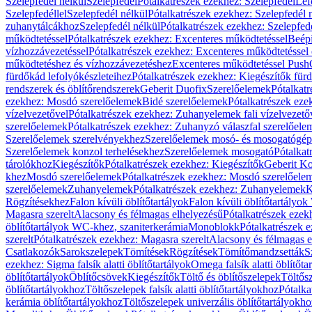
Szelepfedél nélkül
Szelepfedél
Pótalkatrészek ezekhez: Szelepfedél
Lef
Szelepfedéllel
Szelepfedél nélkül
Pótalkatrészek ezekhez: Szelepfedél 
zuhanytálcákhoz
Szelepfedél nélkül
Pótalkatrészek ezekhez: Szelepfed
működtetéssel
Pótalkatrészek ezekhez: Excenteres működtetéssel
Beépí
vízhozzávezetéssel
Pótalkatrészek ezekhez: Excenteres működtetéssel 
működtetéshez és vízhozzávezetéshez
Excenteres működtetéssel Push
fürdőkád lefolyókészleteihez
Pótalkatrészek ezekhez: Kiegészítők fürd
rendszerek és öblítőrendszerek
Geberit Duofix
Szerelőelemek
Pótalkat
ezekhez: Mosdó szerelőelemek
Bidé szerelőelemek
Pótalkatrészek eze
vízelvezetővel
Pótalkatrészek ezekhez: Zuhanyelemek fali vízelvezető
szerelőelemek
Pótalkatrészek ezekhez: Zuhanyzó válaszfal szerelőele
Szerelőelemek szerelvényekhez
Szerelőelemek mosó- és mosogatógé
Szerelőelemek konzol terhelésekhez
Szerelőelemek mosogató
Pótalkat
tárolókhoz
Kiegészítők
Pótalkatrészek ezekhez: Kiegészítők
Geberit K
khez
Mosdó szerelőelemek
Pótalkatrészek ezekhez: Mosdó szerelőele
szerelőelemek
Zuhanyelemek
Pótalkatrészek ezekhez: Zuhanyelemek
K
Rögzítésekhez
Falon kívüli öblítőtartályok
Falon kívüli öblítőtartály
Magasra szerelt
Alacsony és félmagas elhelyezésű
Pótalkatrészek ezek
öblítőtartályok WC-khez, szaniterkerámia
Monoblokk
Pótalkatrészek 
szerelt
Pótalkatrészek ezekhez: Magasra szerelt
Alacsony és félmagas e
Csatlakozók
Sarokszelepek
Tömítések
Rögzítések
Tömítőmandzsetták
S
ezekhez: Sigma falsík alatti öblítőtartályok
Omega falsík alatti öblítőta
öblítőtartályok
Öblítőcsövek
Kiegészítők
Töltő és öblítőszelepek
Töltős
öblítőtartályokhoz
Töltőszelepek falsík alatti öblítőtartályokhoz
Pótalka
kerámia öblítőtartályokhoz
Töltőszelepek univerzális öblítőtartályokho