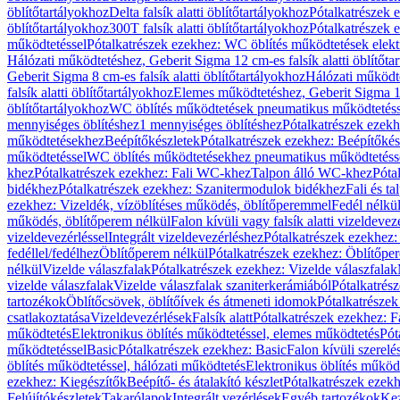
öblítőtartályokhoz
Delta falsík alatti öblítőtartályokhoz
Pótalkatrészek e
öblítőtartályokhoz
300T falsík alatti öblítőtartályokhoz
Pótalkatrészek e
működtetéssel
Pótalkatrészek ezekhez: WC öblítés működtetések elekt
Hálózati működtetéshez, Geberit Sigma 12 cm-es falsík alatti öblítőta
Geberit Sigma 8 cm-es falsík alatti öblítőtartályokhoz
Hálózati működte
falsík alatti öblítőtartályokhoz
Elemes működtetéshez, Geberit Sigma 12 
öblítőtartályokhoz
WC öblítés működtetések pneumatikus működtetéss
mennyiséges öblítéshez
1 mennyiséges öblítéshez
Pótalkatrészek ezekh
működtetésekhez
Beépítőkészletek
Pótalkatrészek ezekhez: Beépítőkés
működtetéssel
WC öblítés működtetésekhez pneumatikus működtetéss
khez
Pótalkatrészek ezekhez: Fali WC-khez
Talpon álló WC-khez
Póta
bidékhez
Pótalkatrészek ezekhez: Szanitermodulok bidékhez
Fali és t
ezekhez: Vizeldék, vízöblítéses működés, öblítőperemmel
Fedél nélkü
működés, öblítőperem nélkül
Falon kívüli vagy falsík alatti vizeldevez
vizeldevezérléssel
Integrált vizeldevezérléshez
Pótalkatrészek ezekhez: 
fedéllel/fedélhez
Öblítőperem nélkül
Pótalkatrészek ezekhez: Öblítőpe
nélkül
Vizelde válaszfalak
Pótalkatrészek ezekhez: Vizelde válaszfalak
vizelde válaszfalak
Vizelde válaszfalak szaniterkerámiából
Pótalkatrés
tartozékok
Öblítőcsövek, öblítőívek és átmeneti idomok
Pótalkatrészek
csatlakoztatása
Vizeldevezérlések
Falsík alatt
Pótalkatrészek ezekhez: Fa
működtetés
Elektronikus öblítés működtetéssel, elemes működtetés
Pót
működtetéssel
Basic
Pótalkatrészek ezekhez: Basic
Falon kívüli szerelé
öblítés működtetéssel, hálózati működtetés
Elektronikus öblítés működ
ezekhez: Kiegészítők
Beépítő- és átalakító készlet
Pótalkatrészek ezekhe
Felújítókészletek
Takarólapok
Integrált vezérlések
Egyéb tartozékok
Kez