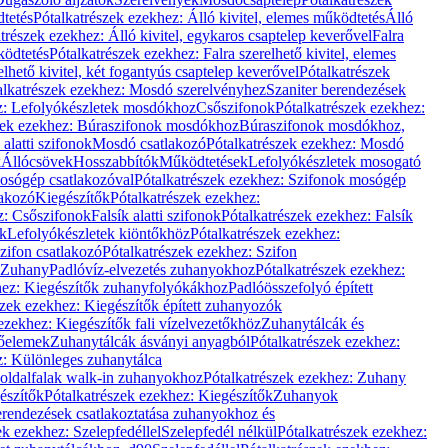
dtetés
Pótalkatrészek ezekhez: Álló kivitel, elemes működtetés
Álló
trészek ezekhez: Álló kivitel, egykaros csaptelep keverővel
Falra
ködtetés
Pótalkatrészek ezekhez: Falra szerelhető kivitel, elemes
elhető kivitel, két fogantyús csaptelep keverővel
Pótalkatrészek
alkatrészek ezekhez: Mosdó szerelvényhez
Szaniter berendezések
z: Lefolyókészletek mosdókhoz
Csőszifonok
Pótalkatrészek ezekhez:
zek ezekhez: Búraszifonok mosdókhoz
Búraszifonok mosdókhoz,
alatti szifonok
Mosdó csatlakozó
Pótalkatrészek ezekhez: Mosdó
k
Állócsövek
Hosszabbítók
Működtetések
Lefolyókészletek mosogató
osógép csatlakozóval
Pótalkatrészek ezekhez: Szifonok mosógép
lakozó
Kiegészítők
Pótalkatrészek ezekhez:
z: Csőszifonok
Falsík alatti szifonok
Pótalkatrészek ezekhez: Falsík
ők
Lefolyókészletek kiöntőkhöz
Pótalkatrészek ezekhez:
zifon csatlakozó
Pótalkatrészek ezekhez: Szifon
Zuhany
Padlóvíz-elvezetés zuhanyokhoz
Pótalkatrészek ezekhez:
hez: Kiegészítők zuhanyfolyókákhoz
Padlóösszefolyó épített
szek ezekhez: Kiegészítők épített zuhanyozók
ezekhez: Kiegészítők fali vízelvezetőkhöz
Zuhanytálcák és
lőelemek
Zuhanytálcák ásványi anyagból
Pótalkatrészek ezekhez:
z: Különleges zuhanytálca
oldalfalak walk-in zuhanyokhoz
Pótalkatrészek ezekhez: Zuhany
észítők
Pótalkatrészek ezekhez: Kiegészítők
Zuhanyok
erendezések csatlakoztatása zuhanyokhoz és
ek ezekhez: Szelepfedéllel
Szelepfedél nélkül
Pótalkatrészek ezekhez: