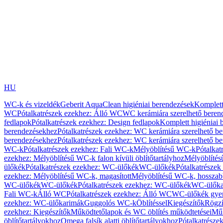
HU
WC-k és vizeldék
Geberit AquaClean higiéniai berendezések
Komplett
WC
Pótalkatrészek ezekhez: Álló WC
WC kerámiára szerelhető beren
fedlapok
Pótalkatrészek ezekhez: Design fedlapok
Komplett higiéniai
berendezésekhez
Pótalkatrészek ezekhez: WC kerámiára szerelhető b
berendezésekhez
Pótalkatrészek ezekhez: WC kerámiára szerelhető b
WC-k
Pótalkatrészek ezekhez: Fali WC-k
Mélyöblítésű WC-k
Pótalkat
ezekhez: Mélyöblítésű WC-k falon kívüli öblítőtartályhoz
Mélyöblíté
ülőkék
Pótalkatrészek ezekhez: WC-ülőkék
WC-ülőkék
Pótalkatrésze
ezekhez: Mélyöblítésű WC-k, magasított
Mélyöblítésű WC-k, hosszabb
WC-ülőkék
WC-ülőkék
Pótalkatrészek ezekhez: WC-ülőkék
WC-ülőka
Fali WC-k
Álló WC
Pótalkatrészek ezekhez: Álló WC
WC-ülőkék gye
ezekhez: WC-ülőkarimák
Guggolós WC-k
Öblítéssel
Kiegészítők
Rögzí
ezekhez: Kiegészítők
Működtetőlapok és WC öblítés működtetései
Műk
öblítőtartályokhoz
Omega falsík alatti öblítőtartályokhoz
Pótalkatrészek