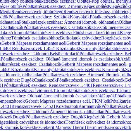
blítés-stop öblítés
Pótalkatrészek ezekhez: Öblítés-stop öblítés
2 mennyis
éges öblítés
Pótalkatrészek ezekhez: 2 mennyiséges öblítés
Kiegészítők
 Mepla
Rendszercsövek, többrétegű
Rendszercsövek fűtéshez, többréteg
kítők
Pótalkatrészek ezekhez: Szűkítők
Könyökök
Pótalkatrészek ezekh
ldhatatlan
Pótalkatrészek ezekhez: Átmeneti idomok, oldhatatlan
Oldhat
k
Csatlakozók
Pótalkatrészek ezekhez: Csatlakozók
Elosztók menetes csa
atlakozó idomok
Pótalkatrészek ezekhez: Fűtési csatlakozó idomok
Kiegé
mokhoz
Tömítések csatlakozókhoz
Burkolatok csövekhez
Rögzítések csö
z
Geberit Mapress rozsdamentes acél
Geberit Mapress rozsdamentes acé
 1.4401
Rendszercsövek 1.4521
Közdarabok
Karmantyúk
Pótalkatrészek
atrészek ezekhez: T-idomok
Belső cirkuláció
Pótalkatrészek ezekhez: Bel
k
Pótalkatrészek ezekhez: Oldható átmeneti idomok és csatlakozók
Axiál
alkatrészek ezekhez: Csatlakozók
Geberit Mapress rozsdamentes acél, 
1.4401
Közdarabok
Karmantyúk
Pótalkatrészek ezekhez: Karmantyúk
Sz
ti idomok, oldhatatlan
Pótalkatrészek ezekhez: Átmeneti idomok, oldha
ek ezekhez: Dugók
Csatlakozók
Pótalkatrészek ezekhez: Csatlakozók
Geb
01
Pótalkatrészek ezekhez: Rendszercsövek 1.4401
Rendszercsövek 1.4
katrészek ezekhez: Ívidomok
T-idomok
Pótalkatrészek ezekhez: T-idom
észek ezekhez: Oldható átmeneti idomok és csatlakozók
Dugók
Pótalkat
kompenzátorok
Geberit Mapress rozsdamentes acél, FKM kék
Pótalkatré
1.4401
Rendszercsövek 1.4521
Közdarabok
Karmantyúk
Pótalkatrészek
atrészek ezekhez: T-idomok
Átmeneti idomok, oldhatatlan
Pótalkatrésze
lakozók
Dugók
Pótalkatrészek ezekhez: Dugók
Kiegészítők Geberit Mapr
igetelések csövekhez és idomokhoz
Tömítések csövekhez és idomokho
ek karimás kötésekhez
Geberit Mapress Therm
Therm rendszercsövek
Id