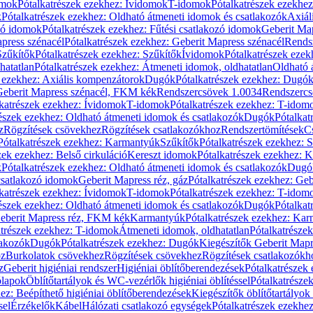
omok
Pótalkatrészek ezekhez: Ívidomok
T-idomok
Pótalkatrészek ezekhe
k
Pótalkatrészek ezekhez: Oldható átmeneti idomok és csatlakozók
Axiál
zó idomok
Pótalkatrészek ezekhez: Fűtési csatlakozó idomok
Geberit Map
press szénacél
Pótalkatrészek ezekhez: Geberit Mapress szénacél
Rends
Szűkítők
Pótalkatrészek ezekhez: Szűkítők
Ívidomok
Pótalkatrészek eze
hatatlan
Pótalkatrészek ezekhez: Átmeneti idomok, oldhatatlan
Oldható 
k ezekhez: Axiális kompenzátorok
Dugók
Pótalkatrészek ezekhez: Dugó
 Geberit Mapress szénacél, FKM kék
Rendszercsövek 1.0034
Rendszercs
katrészek ezekhez: Ívidomok
T-idomok
Pótalkatrészek ezekhez: T-idom
észek ezekhez: Oldható átmeneti idomok és csatlakozók
Dugók
Pótalkat
z
Rögzítések csövekhez
Rögzítések csatlakozókhoz
Rendszertömítések
C
Pótalkatrészek ezekhez: Karmantyúk
Szűkítők
Pótalkatrészek ezekhez: 
zek ezekhez: Belső cirkuláció
Kereszt idomok
Pótalkatrészek ezekhez: 
k
Pótalkatrészek ezekhez: Oldható átmeneti idomok és csatlakozók
Dugó
 csatlakozó idomok
Geberit Mapress réz, gáz
Pótalkatrészek ezekhez: Geb
katrészek ezekhez: Ívidomok
T-idomok
Pótalkatrészek ezekhez: T-idom
észek ezekhez: Oldható átmeneti idomok és csatlakozók
Dugók
Pótalkat
Geberit Mapress réz, FKM kék
Karmantyúk
Pótalkatrészek ezekhez: Ka
atrészek ezekhez: T-idomok
Átmeneti idomok, oldhatatlan
Pótalkatrésze
lakozók
Dugók
Pótalkatrészek ezekhez: Dugók
Kiegészítők Geberit Mapr
oz
Burkolatok csövekhez
Rögzítések csövekhez
Rögzítések csatlakozókh
z
Geberit higiéniai rendszer
Higiéniai öblítőberendezések
Pótalkatrészek 
ólapok
Öblítőtartályok és WC-vezérlők higiéniai öblítéssel
Pótalkatrésze
ez: Beépíthető higiéniai öblítőberendezések
Kiegészítők öblítőtartályok
sel
Érzékelők
Kábel
Hálózati csatlakozó egységek
Pótalkatrészek ezekhez