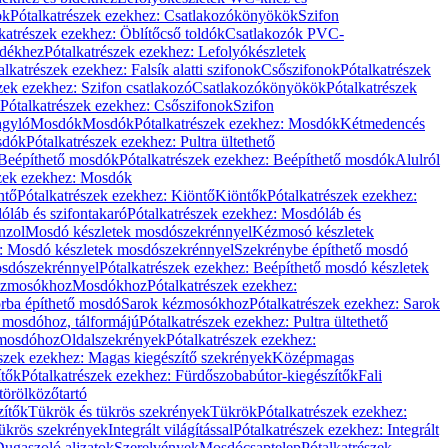
ök
Pótalkatrészek ezekhez: Csatlakozókönyökök
Szifon
katrészek ezekhez: Öblítőcső toldók
Csatlakozók PVC-
ldékhez
Pótalkatrészek ezekhez: Lefolyókészletek
alkatrészek ezekhez: Falsík alatti szifonok
Csőszifonok
Pótalkatrészek
zek ezekhez: Szifon csatlakozó
Csatlakozókönyökök
Pótalkatrészek
Pótalkatrészek ezekhez: Csőszifonok
Szifon
gyló
Mosdók
Mosdók
Pótalkatrészek ezekhez: Mosdók
Kétmedencés
osdók
Pótalkatrészek ezekhez: Pultra ültethető
Beépíthető mosdók
Pótalkatrészek ezekhez: Beépíthető mosdók
Alulról
szek ezekhez: Mosdók
ntő
Pótalkatrészek ezekhez: Kiöntő
Kiöntők
Pótalkatrészek ezekhez:
láb és szifontakaró
Pótalkatrészek ezekhez: Mosdóláb és
nzol
Mosdó készletek mosdószekrénnyel
Kézmosó készletek
z: Mosdó készletek mosdószekrénnyel
Szekrénybe építhető mosdó
osdószekrénnyel
Pótalkatrészek ezekhez: Beépíthető mosdó készletek
Kézmosókhoz
Mosdókhoz
Pótalkatrészek ezekhez:
orba építhető mosdó
Sarok kézmosókhoz
Pótalkatrészek ezekhez: Sarok
ő mosdóhoz, tálformájú
Pótalkatrészek ezekhez: Pultra ültethető
 mosdóhoz
Oldalszekrények
Pótalkatrészek ezekhez:
észek ezekhez: Magas kiegészítő szekrények
Középmagas
ítők
Pótalkatrészek ezekhez: Fürdőszobabútor-kiegészítők
Fali
törölközőtartó
zítők
Tükrök és tükrös szekrények
Tükrök
Pótalkatrészek ezekhez:
Tükrös szekrények
Integrált világítással
Pótalkatrészek ezekhez: Integrált
ugaszoló aljzatok
Szerelvények
Mosdócsaptelep
Pótalkatrészek