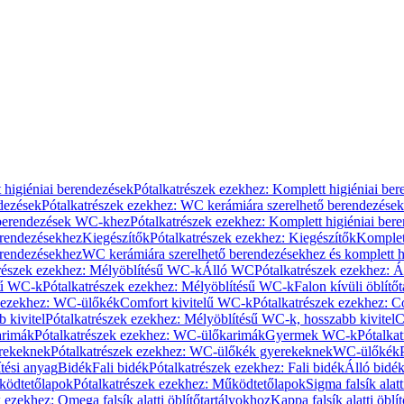
 higiéniai berendezések
Pótalkatrészek ezekhez: Komplett higiéniai be
dezések
Pótalkatrészek ezekhez: WC kerámiára szerelhető berendezések
 berendezések WC-khez
Pótalkatrészek ezekhez: Komplett higiéniai be
erendezésekhez
Kiegészítők
Pótalkatrészek ezekhez: Kiegészítők
Komplet
erendezésekhez
WC kerámiára szerelhető berendezésekhez és komplett h
részek ezekhez: Mélyöblítésű WC-k
Álló WC
Pótalkatrészek ezekhez: 
sű WC-k
Pótalkatrészek ezekhez: Mélyöblítésű WC-k
Falon kívüli öblítő
k ezekhez: WC-ülőkék
Comfort kivitelű WC-k
Pótalkatrészek ezekhez: C
 kivitel
Pótalkatrészek ezekhez: Mélyöblítésű WC-k, hosszabb kivitel
C
rimák
Pótalkatrészek ezekhez: WC-ülőkarimák
Gyermek WC-k
Pótalka
rekeknek
Pótalkatrészek ezekhez: WC-ülőkék gyerekeknek
WC-ülőkék
tési anyag
Bidék
Fali bidék
Pótalkatrészek ezekhez: Fali bidék
Álló bidé
ödtetőlapok
Pótalkatrészek ezekhez: Működtetőlapok
Sigma falsík alatt
 ezekhez: Omega falsík alatti öblítőtartályokhoz
Kappa falsík alatti öblí