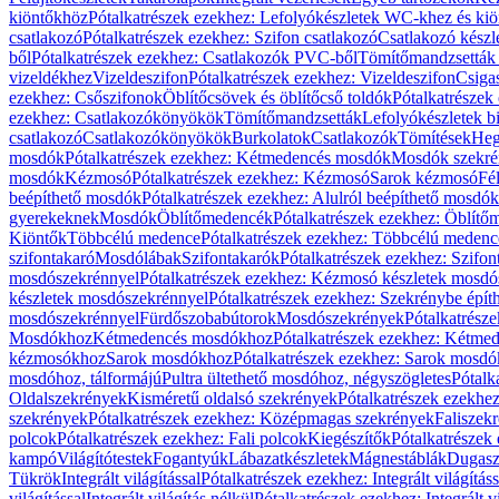
kiöntőkhöz
Pótalkatrészek ezekhez: Lefolyókészletek WC-khez és ki
csatlakozó
Pótalkatrészek ezekhez: Szifon csatlakozó
Csatlakozó készl
ből
Pótalkatrészek ezekhez: Csatlakozók PVC-ből
Tömítőmandzsetták
vizeldékhez
Vizeldeszifon
Pótalkatrészek ezekhez: Vizeldeszifon
Csiga
ezekhez: Csőszifonok
Öblítőcsövek és öblítőcső toldók
Pótalkatrészek
ezekhez: Csatlakozókönyökök
Tömítőmandzsetták
Lefolyókészletek b
csatlakozó
Csatlakozókönyökök
Burkolatok
Csatlakozók
Tömítések
Heg
mosdók
Pótalkatrészek ezekhez: Kétmedencés mosdók
Mosdók szekré
mosdók
Kézmosó
Pótalkatrészek ezekhez: Kézmosó
Sarok kézmosó
Fé
beépíthető mosdók
Pótalkatrészek ezekhez: Alulról beépíthető mosdók
gyerekeknek
Mosdók
Öblítőmedencék
Pótalkatrészek ezekhez: Öblít
Kiöntők
Többcélú medence
Pótalkatrészek ezekhez: Többcélú medenc
szifontakaró
Mosdólábak
Szifontakarók
Pótalkatrészek ezekhez: Szifon
mosdószekrénnyel
Pótalkatrészek ezekhez: Kézmosó készletek mosdó
készletek mosdószekrénnyel
Pótalkatrészek ezekhez: Szekrénybe épí
mosdószekrénnyel
Fürdőszobabútorok
Mosdószekrények
Pótalkatrész
Mosdókhoz
Kétmedencés mosdókhoz
Pótalkatrészek ezekhez: Kétm
kézmosókhoz
Sarok mosdókhoz
Pótalkatrészek ezekhez: Sarok mosd
mosdóhoz, tálformájú
Pultra ültethető mosdóhoz, négyszögletes
Pótalk
Oldalszekrények
Kisméretű oldalsó szekrények
Pótalkatrészek ezekhe
szekrények
Pótalkatrészek ezekhez: Középmagas szekrények
Faliszek
polcok
Pótalkatrészek ezekhez: Fali polcok
Kiegészítők
Pótalkatrészek
kampó
Világítótestek
Fogantyúk
Lábazatkészletek
Mágnestáblák
Dugasz
Tükrök
Integrált világítással
Pótalkatrészek ezekhez: Integrált világításs
világítással
Integrált világítás nélkül
Pótalkatrészek ezekhez: Integrált vi