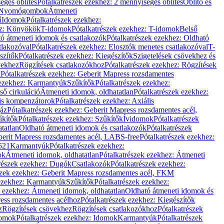
éges öblítés
Pótalkatrészek ezekhez: 2 mennyiséges öblítés
Öblítő és
Nyomógombok
Átmeneti
ű
Idomok
Pótalkatrészek ezekhez:
ez: Könyökök
T-idomok
Pótalkatrészek ezekhez: T-idomok
Belső
ó átmeneti idomok és csatlakozók
Pótalkatrészek ezekhez: Oldható
tlakozóval
Pótalkatrészek ezekhez: Elosztók menetes csatlakozóval
T-
szítők
Pótalkatrészek ezekhez: Kiegészítők
Szigetelések csövekhez és
vekhez
Rögzítések csatlakozókhoz
Pótalkatrészek ezekhez: Rögzítések
l
Pótalkatrészek ezekhez: Geberit Mapress rozsdamentes
 ezekhez: Karmantyúk
Szűkítők
Pótalkatrészek ezekhez:
ső cirkuláció
Átmeneti idomok, oldhatatlan
Pótalkatrészek ezekhez:
is kompenzátorok
Pótalkatrészek ezekhez: Axiális
gáz
Pótalkatrészek ezekhez: Geberit Mapress rozsdamentes acél,
űkítők
Pótalkatrészek ezekhez: Szűkítők
Ívidomok
Pótalkatrészek
tatlan
Oldható átmeneti idomok és csatlakozók
Pótalkatrészek
erit Mapress rozsdamentes acél, LABS-free
Pótalkatrészek ezekhez:
521
Karmantyúk
Pótalkatrészek ezekhez:
ok
Átmeneti idomok, oldhatatlan
Pótalkatrészek ezekhez: Átmeneti
részek ezekhez: Dugók
Csatlakozók
Pótalkatrészek ezekhez:
szek ezekhez: Geberit Mapress rozsdamentes acél, FKM
 ezekhez: Karmantyúk
Szűkítők
Pótalkatrészek ezekhez:
k ezekhez: Átmeneti idomok, oldhatatlan
Oldható átmeneti idomok és
ess rozsdamentes acélhoz
Pótalkatrészek ezekhez: Kiegészítők
z
Rögzítések csövekhez
Rögzítések csatlakozókhoz
Pótalkatrészek
omok
Pótalkatrészek ezekhez: Idomok
Karmantyúk
Pótalkatrészek