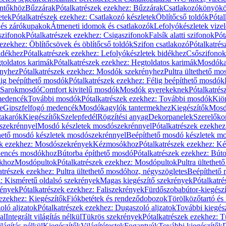
öntőkhöz
Bűzzárak
Pótalkatrészek ezekhez: Bűzzárak
Csatlakozókönyök
etek
Pótalkatrészek ezekhez: Csatlakozó készletek
Öblítőcső toldók
Pótal
 és zárókupakok
Átmeneti idomok és csatlakozók
Lefolyókészletek vize
szifonok
Pótalkatrészek ezekhez: Csigaszifonok
Falsík alatti szifonok
Pót
 ezekhez: Öblítőcsövek és öblítőcső toldók
Szifon csatlakozó
Pótalkatrés
idékhez
Pótalkatrészek ezekhez: Lefolyókészletek bidékhez
Csőszifonok
toldatos karimák
Pótalkatrészek ezekhez: Hegtoldatos karimák
Mosdóka
nyhez
Pótalkatrészek ezekhez: Mosdók szekrényhez
Pultra ültethető m
lig beépíthető mosdók
Pótalkatrészek ezekhez: Félig beépíthető mosdók
Sarokmosdó
Comfort kivitelű mosdók
Mosdók gyerekeknek
Pótalkatré
őmedencék
További mosdók
Pótalkatrészek ezekhez: További mosdók
Kiö
e
Gipszfelfogó medencék
Mosdókagylók tantermekhez
Kiegészítők
Mosdó
takarók
Kiegészítők
Szelepfedél
Rögzítési anyag
Dekorpanelek
Szerelőko
szekrénnyel
Mosdó készletek mosdószekrénnyel
Pótalkatrészek ezekhe
thető mosdó készletek mosdószekrénnyel
Beépíthető mosdó készletek m
ek ezekhez: Mosdószekrények
Kézmosókhoz
Pótalkatrészek ezekhez: 
edencés mosdókhoz
Bútorba építhető mosdó
Pótalkatrészek ezekhez: Bút
ókhoz
Mosdópultok
Pótalkatrészek ezekhez: Mosdópultok
Pultra ültethet
atrészek ezekhez: Pultra ültethető mosdóhoz, négyszögletes
Beépíthető
z: Kisméretű oldalsó szekrények
Magas kiegészítő szekrények
Pótalkatr
rények
Pótalkatrészek ezekhez: Faliszekrények
Fürdőszobabútor-kiegész
 ezekhez: Kiegészítők
Fiókbetétek és rendeződobozok
Törölközőtartó és 
oló aljzatok
Pótalkatrészek ezekhez: Dugaszoló aljzatok
További kiegés
al
Integrált világítás nélkül
Tükrös szekrények
Pótalkatrészek ezekhez: 
lágítás nélkül
Kiegészítők
Világítótestek
Fogantyúk
További kiegészítők
D