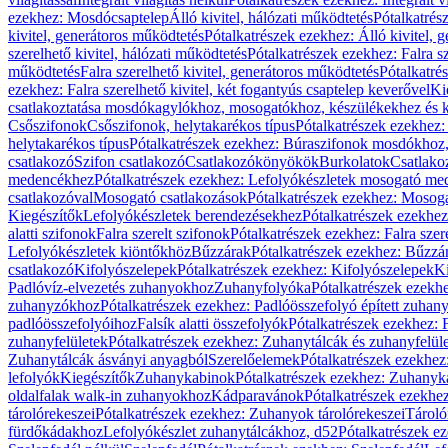
ezekhez: Mosdócsaptelep
Álló kivitel, hálózati működtetés
Pótalkatrés
kivitel, generátoros működtetés
Pótalkatrészek ezekhez: Álló kivitel, 
szerelhető kivitel, hálózati működtetés
Pótalkatrészek ezekhez: Falra sz
működtetés
Falra szerelhető kivitel, generátoros működtetés
Pótalkatré
ezekhez: Falra szerelhető kivitel, két fogantyús csaptelep keverővel
Ki
csatlakoztatása mosdókagylókhoz, mosogatókhoz, készülékekhez és
Csőszifonok
Csőszifonok, helytakarékos típus
Pótalkatrészek ezekhez:
helytakarékos típus
Pótalkatrészek ezekhez: Búraszifonok mosdókhoz, 
csatlakozó
Szifon csatlakozó
Csatlakozókönyökök
Burkolatok
Csatlako
medencékhez
Pótalkatrészek ezekhez: Lefolyókészletek mosogató m
csatlakozóval
Mosogató csatlakozások
Pótalkatrészek ezekhez: Mosoga
Kiegészítők
Lefolyókészletek berendezésekhez
Pótalkatrészek ezekhe
alatti szifonok
Falra szerelt szifonok
Pótalkatrészek ezekhez: Falra szer
Lefolyókészletek kiöntőkhöz
Bűzzárak
Pótalkatrészek ezekhez: Bűzzá
csatlakozó
Kifolyószelepek
Pótalkatrészek ezekhez: Kifolyószelepek
Ki
Padlóvíz-elvezetés zuhanyokhoz
Zuhanyfolyóka
Pótalkatrészek ezekh
zuhanyzókhoz
Pótalkatrészek ezekhez: Padlóösszefolyó épített zuha
padlóösszefolyóihoz
Falsík alatti összefolyók
Pótalkatrészek ezekhez: F
zuhanyfelületek
Pótalkatrészek ezekhez: Zuhanytálcák és zuhanyfelül
Zuhanytálcák ásványi anyagból
Szerelőelemek
Pótalkatrészek ezekhez
lefolyók
Kiegészítők
Zuhanykabinok
Pótalkatrészek ezekhez: Zuhanyk
oldalfalak walk-in zuhanyokhoz
Kádparavánok
Pótalkatrészek ezekh
tárolórekeszei
Pótalkatrészek ezekhez: Zuhanyok tárolórekeszei
Tároló
fürdőkádakhoz
Lefolyókészlet zuhanytálcákhoz, d52
Pótalkatrészek e