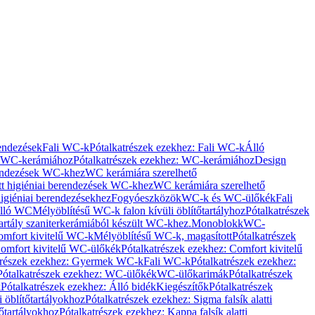
rendezések
Fali WC-k
Pótalkatrészek ezekhez: Fali WC-k
Álló
WC-kerámiához
Pótalkatrészek ezekhez: WC-kerámiához
Design
rendezések WC-khez
WC kerámiára szerelhető
t higiéniai berendezések WC-khez
WC kerámiára szerelhető
igiéniai berendezésekhez
Fogyóeszközök
WC-k és WC-ülőkék
Fali
Álló WC
Mélyöblítésű WC-k falon kívüli öblítőtartályhoz
Pótalkatrészek
tartály szaniterkerámiából készült WC-khez.
Monoblokk
WC-
omfort kivitelű WC-k
Mélyöblítésű WC-k, magasított
Pótalkatrészek
omfort kivitelű WC-ülőkék
Pótalkatrészek ezekhez: Comfort kivitelű
trészek ezekhez: Gyermek WC-k
Fali WC-k
Pótalkatrészek ezekhez:
Pótalkatrészek ezekhez: WC-ülőkék
WC-ülőkarimák
Pótalkatrészek
k
Pótalkatrészek ezekhez: Álló bidék
Kiegészítők
Pótalkatrészek
i öblítőtartályokhoz
Pótalkatrészek ezekhez: Sigma falsík alatti
tőtartályokhoz
Pótalkatrészek ezekhez: Kappa falsík alatti