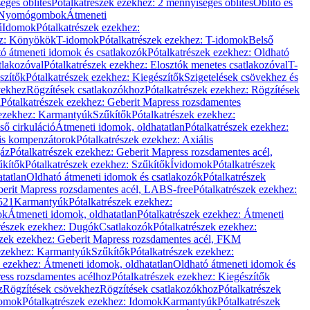
éges öblítés
Pótalkatrészek ezekhez: 2 mennyiséges öblítés
Öblítő és
Nyomógombok
Átmeneti
ű
Idomok
Pótalkatrészek ezekhez:
ez: Könyökök
T-idomok
Pótalkatrészek ezekhez: T-idomok
Belső
ó átmeneti idomok és csatlakozók
Pótalkatrészek ezekhez: Oldható
tlakozóval
Pótalkatrészek ezekhez: Elosztók menetes csatlakozóval
T-
szítők
Pótalkatrészek ezekhez: Kiegészítők
Szigetelések csövekhez és
vekhez
Rögzítések csatlakozókhoz
Pótalkatrészek ezekhez: Rögzítések
l
Pótalkatrészek ezekhez: Geberit Mapress rozsdamentes
 ezekhez: Karmantyúk
Szűkítők
Pótalkatrészek ezekhez:
ső cirkuláció
Átmeneti idomok, oldhatatlan
Pótalkatrészek ezekhez:
is kompenzátorok
Pótalkatrészek ezekhez: Axiális
gáz
Pótalkatrészek ezekhez: Geberit Mapress rozsdamentes acél,
űkítők
Pótalkatrészek ezekhez: Szűkítők
Ívidomok
Pótalkatrészek
tatlan
Oldható átmeneti idomok és csatlakozók
Pótalkatrészek
erit Mapress rozsdamentes acél, LABS-free
Pótalkatrészek ezekhez:
521
Karmantyúk
Pótalkatrészek ezekhez:
ok
Átmeneti idomok, oldhatatlan
Pótalkatrészek ezekhez: Átmeneti
részek ezekhez: Dugók
Csatlakozók
Pótalkatrészek ezekhez:
szek ezekhez: Geberit Mapress rozsdamentes acél, FKM
 ezekhez: Karmantyúk
Szűkítők
Pótalkatrészek ezekhez:
k ezekhez: Átmeneti idomok, oldhatatlan
Oldható átmeneti idomok és
ess rozsdamentes acélhoz
Pótalkatrészek ezekhez: Kiegészítők
z
Rögzítések csövekhez
Rögzítések csatlakozókhoz
Pótalkatrészek
omok
Pótalkatrészek ezekhez: Idomok
Karmantyúk
Pótalkatrészek