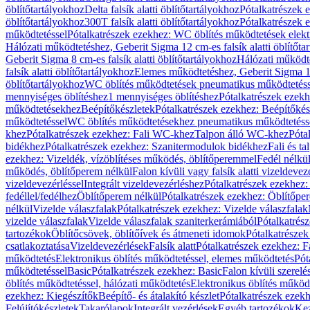
öblítőtartályokhoz
Delta falsík alatti öblítőtartályokhoz
Pótalkatrészek e
öblítőtartályokhoz
300T falsík alatti öblítőtartályokhoz
Pótalkatrészek e
működtetéssel
Pótalkatrészek ezekhez: WC öblítés működtetések elekt
Hálózati működtetéshez, Geberit Sigma 12 cm-es falsík alatti öblítőta
Geberit Sigma 8 cm-es falsík alatti öblítőtartályokhoz
Hálózati működte
falsík alatti öblítőtartályokhoz
Elemes működtetéshez, Geberit Sigma 12 
öblítőtartályokhoz
WC öblítés működtetések pneumatikus működtetéss
mennyiséges öblítéshez
1 mennyiséges öblítéshez
Pótalkatrészek ezekh
működtetésekhez
Beépítőkészletek
Pótalkatrészek ezekhez: Beépítőkés
működtetéssel
WC öblítés működtetésekhez pneumatikus működtetéss
khez
Pótalkatrészek ezekhez: Fali WC-khez
Talpon álló WC-khez
Póta
bidékhez
Pótalkatrészek ezekhez: Szanitermodulok bidékhez
Fali és t
ezekhez: Vizeldék, vízöblítéses működés, öblítőperemmel
Fedél nélkü
működés, öblítőperem nélkül
Falon kívüli vagy falsík alatti vizeldevez
vizeldevezérléssel
Integrált vizeldevezérléshez
Pótalkatrészek ezekhez: 
fedéllel/fedélhez
Öblítőperem nélkül
Pótalkatrészek ezekhez: Öblítőpe
nélkül
Vizelde válaszfalak
Pótalkatrészek ezekhez: Vizelde válaszfalak
vizelde válaszfalak
Vizelde válaszfalak szaniterkerámiából
Pótalkatrés
tartozékok
Öblítőcsövek, öblítőívek és átmeneti idomok
Pótalkatrészek
csatlakoztatása
Vizeldevezérlések
Falsík alatt
Pótalkatrészek ezekhez: Fa
működtetés
Elektronikus öblítés működtetéssel, elemes működtetés
Pót
működtetéssel
Basic
Pótalkatrészek ezekhez: Basic
Falon kívüli szerelé
öblítés működtetéssel, hálózati működtetés
Elektronikus öblítés működ
ezekhez: Kiegészítők
Beépítő- és átalakító készlet
Pótalkatrészek ezekhe
Felújítókészletek
Takarólapok
Integrált vezérlések
Egyéb tartozékok
Kez