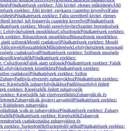
dtetés
Pótalkatrészek ezekhez: Álló kivitel, elemes működtetés
Álló
trészek ezekhez: Álló kivitel, egykaros csaptelep keverővel
Falra
ködtetés
Pótalkatrészek ezekhez: Falra szerelhető kivitel, elemes
elhető kivitel, két fogantyús csaptelep keverővel
Pótalkatrészek
alkatrészek ezekhez: Mosdó szerelvényhez
Szaniter berendezések
z: Lefolyókészletek mosdókhoz
Csőszifonok
Pótalkatrészek ezekhez:
zek ezekhez: Búraszifonok mosdókhoz
Búraszifonok mosdókhoz,
alatti szifonok
Mosdó csatlakozó
Pótalkatrészek ezekhez: Mosdó
k
Állócsövek
Hosszabbítók
Működtetések
Lefolyókészletek mosogató
osógép csatlakozóval
Pótalkatrészek ezekhez: Szifonok mosógép
lakozó
Kiegészítők
Pótalkatrészek ezekhez:
z: Csőszifonok
Falsík alatti szifonok
Pótalkatrészek ezekhez: Falsík
ők
Lefolyókészletek kiöntőkhöz
Pótalkatrészek ezekhez:
zifon csatlakozó
Pótalkatrészek ezekhez: Szifon
Zuhany
Padlóvíz-elvezetés zuhanyokhoz
Pótalkatrészek ezekhez:
hez: Kiegészítők zuhanyfolyókákhoz
Padlóösszefolyó épített
szek ezekhez: Kiegészítők épített zuhanyozók
ezekhez: Kiegészítők fali vízelvezetőkhöz
Zuhanytálcák és
lőelemek
Zuhanytálcák ásványi anyagból
Pótalkatrészek ezekhez:
z: Különleges zuhanytálca
oldalfalak walk-in zuhanyokhoz
Pótalkatrészek ezekhez: Zuhany
észítők
Pótalkatrészek ezekhez: Kiegészítők
Zuhanyok
erendezések csatlakoztatása zuhanyokhoz és
ek ezekhez: Szelepfedéllel
Szelepfedél nélkül
Pótalkatrészek ezekhez: