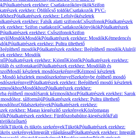
ök
Pótalkatrészek ezekhez: Csatlakozókönyökök
Szifon
katrészek ezekhez: Öblítőcső toldók
Csatlakozók PVC-
ldékhez
Pótalkatrészek ezekhez: Lefolyókészletek
alkatrészek ezekhez: Falsík alatti szifonok
Csőszifonok
Pótalkatrészek
zek ezekhez: Szifon csatlakozó
Csatlakozókönyökök
Pótalkatrészek
Pótalkatrészek ezekhez: Csőszifonok
Szifon
gyló
Mosdók
Mosdók
Pótalkatrészek ezekhez: Mosdók
Kétmedencés
osdók
Pótalkatrészek ezekhez: Pultra ültethető
Beépíthető mosdók
Pótalkatrészek ezekhez: Beépíthető mosdók
Alulról
szek ezekhez: Mosdók
ntő
Pótalkatrészek ezekhez: Kiöntő
Kiöntők
Pótalkatrészek ezekhez:
láb és szifontakaró
Pótalkatrészek ezekhez: Mosdóláb és
nzol
Mosdó készletek mosdószekrénnyel
Kézmosó készletek
z: Mosdó készletek mosdószekrénnyel
Szekrénybe építhető mosdó
osdószekrénnyel
Pótalkatrészek ezekhez: Beépíthető mosdó készletek
Kézmosókhoz
Mosdókhoz
Pótalkatrészek ezekhez:
orba építhető mosdó
Sarok kézmosókhoz
Pótalkatrészek ezekhez: Sarok
ő mosdóhoz, tálformájú
Pótalkatrészek ezekhez: Pultra ültethető
 mosdóhoz
Oldalszekrények
Pótalkatrészek ezekhez:
észek ezekhez: Magas kiegészítő szekrények
Középmagas
ítők
Pótalkatrészek ezekhez: Fürdőszobabútor-kiegészítők
Fali
törölközőtartó
zítők
Tükrök és tükrös szekrények
Tükrök
Pótalkatrészek ezekhez:
Tükrös szekrények
Integrált világítással
Pótalkatrészek ezekhez: Integrált
ugaszoló aljzatok
Szerelvények
Mosdócsaptelep
Pótalkatrészek