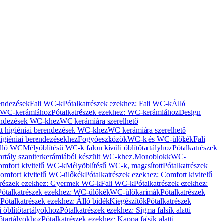
rendezések
Fali WC-k
Pótalkatrészek ezekhez: Fali WC-k
Álló
WC-kerámiához
Pótalkatrészek ezekhez: WC-kerámiához
Design
rendezések WC-khez
WC kerámiára szerelhető
t higiéniai berendezések WC-khez
WC kerámiára szerelhető
igiéniai berendezésekhez
Fogyóeszközök
WC-k és WC-ülőkék
Fali
Álló WC
Mélyöblítésű WC-k falon kívüli öblítőtartályhoz
Pótalkatrészek
tartály szaniterkerámiából készült WC-khez.
Monoblokk
WC-
omfort kivitelű WC-k
Mélyöblítésű WC-k, magasított
Pótalkatrészek
omfort kivitelű WC-ülőkék
Pótalkatrészek ezekhez: Comfort kivitelű
trészek ezekhez: Gyermek WC-k
Fali WC-k
Pótalkatrészek ezekhez:
Pótalkatrészek ezekhez: WC-ülőkék
WC-ülőkarimák
Pótalkatrészek
k
Pótalkatrészek ezekhez: Álló bidék
Kiegészítők
Pótalkatrészek
i öblítőtartályokhoz
Pótalkatrészek ezekhez: Sigma falsík alatti
tőtartályokhoz
Pótalkatrészek ezekhez: Kappa falsík alatti