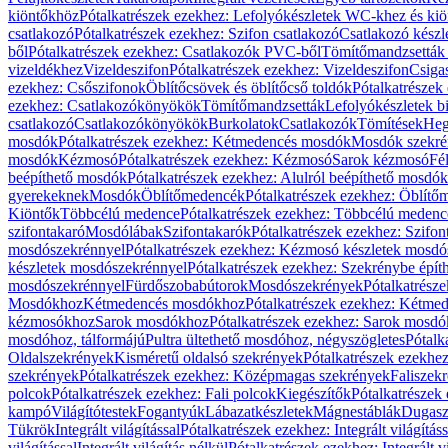
kiöntőkhöz
Pótalkatrészek ezekhez: Lefolyókészletek WC-khez és ki
csatlakozó
Pótalkatrészek ezekhez: Szifon csatlakozó
Csatlakozó készl
ből
Pótalkatrészek ezekhez: Csatlakozók PVC-ből
Tömítőmandzsetták
vizeldékhez
Vizeldeszifon
Pótalkatrészek ezekhez: Vizeldeszifon
Csiga
ezekhez: Csőszifonok
Öblítőcsövek és öblítőcső toldók
Pótalkatrészek
ezekhez: Csatlakozókönyökök
Tömítőmandzsetták
Lefolyókészletek b
csatlakozó
Csatlakozókönyökök
Burkolatok
Csatlakozók
Tömítések
Heg
mosdók
Pótalkatrészek ezekhez: Kétmedencés mosdók
Mosdók szekré
mosdók
Kézmosó
Pótalkatrészek ezekhez: Kézmosó
Sarok kézmosó
Fé
beépíthető mosdók
Pótalkatrészek ezekhez: Alulról beépíthető mosdók
gyerekeknek
Mosdók
Öblítőmedencék
Pótalkatrészek ezekhez: Öblít
Kiöntők
Többcélú medence
Pótalkatrészek ezekhez: Többcélú medenc
szifontakaró
Mosdólábak
Szifontakarók
Pótalkatrészek ezekhez: Szifon
mosdószekrénnyel
Pótalkatrészek ezekhez: Kézmosó készletek mosdó
készletek mosdószekrénnyel
Pótalkatrészek ezekhez: Szekrénybe épí
mosdószekrénnyel
Fürdőszobabútorok
Mosdószekrények
Pótalkatrész
Mosdókhoz
Kétmedencés mosdókhoz
Pótalkatrészek ezekhez: Kétm
kézmosókhoz
Sarok mosdókhoz
Pótalkatrészek ezekhez: Sarok mosd
mosdóhoz, tálformájú
Pultra ültethető mosdóhoz, négyszögletes
Pótalk
Oldalszekrények
Kisméretű oldalsó szekrények
Pótalkatrészek ezekhe
szekrények
Pótalkatrészek ezekhez: Középmagas szekrények
Faliszek
polcok
Pótalkatrészek ezekhez: Fali polcok
Kiegészítők
Pótalkatrészek
kampó
Világítótestek
Fogantyúk
Lábazatkészletek
Mágnestáblák
Dugasz
Tükrök
Integrált világítással
Pótalkatrészek ezekhez: Integrált világításs
világítással
Integrált világítás nélkül
Pótalkatrészek ezekhez: Integrált vi