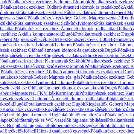
omok
Pótalkatrészek ezekhez: Ívidomok
T-idomok
Pótalkatrészek ezekhe
k
Pótalkatrészek ezekhez: Oldható átmeneti idomok és csatlakozók
Axiál
zó idomok
Pótalkatrészek ezekhez: Fűtési csatlakozó idomok
Geberit Map
press szénacél
Pótalkatrészek ezekhez: Geberit Mapress szénacél
Rends
Szűkítők
Pótalkatrészek ezekhez: Szűkítők
Ívidomok
Pótalkatrészek eze
hatatlan
Pótalkatrészek ezekhez: Átmeneti idomok, oldhatatlan
Oldható 
k ezekhez: Axiális kompenzátorok
Dugók
Pótalkatrészek ezekhez: Dugó
 Geberit Mapress szénacél, FKM kék
Rendszercsövek 1.0034
Rendszercs
katrészek ezekhez: Ívidomok
T-idomok
Pótalkatrészek ezekhez: T-idom
észek ezekhez: Oldható átmeneti idomok és csatlakozók
Dugók
Pótalkat
z
Rögzítések csövekhez
Rögzítések csatlakozókhoz
Rendszertömítések
C
Pótalkatrészek ezekhez: Karmantyúk
Szűkítők
Pótalkatrészek ezekhez: 
zek ezekhez: Belső cirkuláció
Kereszt idomok
Pótalkatrészek ezekhez: 
k
Pótalkatrészek ezekhez: Oldható átmeneti idomok és csatlakozók
Dugó
 csatlakozó idomok
Geberit Mapress réz, gáz
Pótalkatrészek ezekhez: Geb
katrészek ezekhez: Ívidomok
T-idomok
Pótalkatrészek ezekhez: T-idom
észek ezekhez: Oldható átmeneti idomok és csatlakozók
Dugók
Pótalkat
Geberit Mapress réz, FKM kék
Karmantyúk
Pótalkatrészek ezekhez: Ka
atrészek ezekhez: T-idomok
Átmeneti idomok, oldhatatlan
Pótalkatrésze
lakozók
Dugók
Pótalkatrészek ezekhez: Dugók
Kiegészítők Geberit Mapr
oz
Burkolatok csövekhez
Rögzítések csövekhez
Rögzítések csatlakozókh
z
Geberit higiéniai rendszer
Higiéniai öblítőberendezések
Pótalkatrészek 
ólapok
Öblítőtartályok és WC-vezérlők higiéniai öblítéssel
Pótalkatrésze
ez: Beépíthető higiéniai öblítőberendezések
Kiegészítők öblítőtartályok
sel
Érzékelők
Kábel
Hálózati csatlakozó egységek
Pótalkatrészek ezekhez