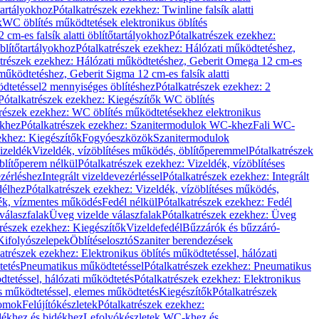
őtartályokhoz
Pótalkatrészek ezekhez: Twinline falsík alatti
k
WC öblítés működtetések elektronikus öblítés
cm-es falsík alatti öblítőtartályokhoz
Pótalkatrészek ezekhez:
blítőtartályokhoz
Pótalkatrészek ezekhez: Hálózati működtetéshez,
atrészek ezekhez: Hálózati működtetéshez, Geberit Omega 12 cm-es
űködtetéshez, Geberit Sigma 12 cm-es falsík alatti
dtetéssel
2 mennyiséges öblítéshez
Pótalkatrészek ezekhez: 2
Pótalkatrészek ezekhez: Kiegészítők WC öblítés
trészek ezekhez: WC öblítés működtetésekhez elektronikus
khez
Pótalkatrészek ezekhez: Szanitermodulok WC-khez
Fali WC-
ekhez: Kiegészítők
Fogyóeszközök
Szanitermodulok
izeldék
Vizeldék, vízöblítéses működés, öblítőperemmel
Pótalkatrészek
blítőperem nélkül
Pótalkatrészek ezekhez: Vizeldék, vízöblítéses
ezérléshez
Integrált vizeldevezérléssel
Pótalkatrészek ezekhez: Integrált
délhez
Pótalkatrészek ezekhez: Vizeldék, vízöblítéses működés,
dék, vízmentes működés
Fedél nélkül
Pótalkatrészek ezekhez: Fedél
válaszfalak
Üveg vizelde válaszfalak
Pótalkatrészek ezekhez: Üveg
trészek ezekhez: Kiegészítők
Vizeldefedél
Bűzzárók és bűzzáró-
Kifolyószelepek
Öblítéselosztó
Szaniter berendezések
atrészek ezekhez: Elektronikus öblítés működtetéssel, hálózati
tetés
Pneumatikus működtetéssel
Pótalkatrészek ezekhez: Pneumatikus
dtetéssel, hálózati működtetés
Pótalkatrészek ezekhez: Elektronikus
és működtetéssel, elemes működtetés
Kiegészítők
Pótalkatrészek
domok
Felújítókészletek
Pótalkatrészek ezekhez:
dékhez és bidékhez
Lefolyókészletek WC-khez és