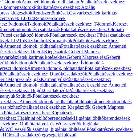
z: T-idomok
Átmeneti idomok, oldhatatlan
Pótalkatrészek ezekhez:
is kompenzátorok
Pótalkatrészek ezekhez: Axiális
ress kiegészítők
Rendszertömítések
Csavarkészletek karimás
zercsövek 1.0034
Rendszercsövek
khez: Ívidomok
T-idomok
Pótalkatrészek ezekhez: T-idomok
Kereszt
átmeneti idomok és csatlakozók
Pótalkatrészek ezekhez: Oldható
k
Fűtési csatlakozó idomok
Pótalkatrészek ezekhez: Fűtési csatlakozó
övek 1.0215
Közdarabok
Karmantyúk
Pótalkatrészek ezekhez:
ok
Átmeneti idomok, oldhatatlan
Pótalkatrészek ezekhez: Átmeneti
részek ezekhez: Dugók
Kiegészítők Geberit Mapress
savarkészletek karimás kötésekhez
Geberit Mapress réz
Geberit
Szűkítők
Ívidomok
Pótalkatrészek ezekhez: Ívidomok
T-
Kereszt idomok
Átmeneti idomok, oldhatatlan
Pótalkatrészek ezekhez:
k
Pótalkatrészek ezekhez: Dugók
Csatlakozók
Pótalkatrészek ezekhez:
erit Mapress réz, gáz
Karmantyúk
Pótalkatrészek ezekhez:
ok
Átmeneti idomok, oldhatatlan
Pótalkatrészek ezekhez: Átmeneti
részek ezekhez: Dugók
Csatlakozók
Pótalkatrészek ezekhez:
rmantyúk
Szűkítők
Pótalkatrészek ezekhez:
k ezekhez: Átmeneti idomok, oldhatatlan
Oldható átmeneti idomok és
ess rézhez
Pótalkatrészek ezekhez: Kiegészítők Geberit Mapress
oz
Pótalkatrészek ezekhez: Rögzítések
ezekhez: Higiéniai öblítőberendezések
Higiéniai öblítőberendezések
k ezekhez: Öblítőtartályok és WC-vezérlők higiéniai
 és WC-vezérlők számára, higiéniai öblítéssel
Pótalkatrészek ezekhez:
: Hálózati csatlakozó egységek
Hálózati