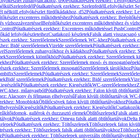
olyókészlet zuhanytálcákhoz, d90
Pótalkatrészek ezekhez: Lefolyókész
nélkül
Szelepfedél
Pótalkatrészek ezekhez: Szelepfedél
Lefolyókészlet Se
él nélkül
Lefolyókészlet fürdőkádakhoz, d52
Pótalkatrészek ezekhez: L
tőkészlet excenteres működtetéshez
Pótalkatrészek ezekhez: Beépítőké
és vízhozzávezetéssel
Beépítőkészlet excenteres működtetéshez és vízh
Control
Pótalkatrészek ezekhez: Excenteres működtetéssel PushControl
őkád lefolyókészleteihez
Csatlakozó készletek
Falsík alatti visszacsapó 
részek ezekhez: Szerelőelemek
Szerelőelemek WC-khez
Pótalkatrészek 
khez: Bidé szerelőelemek
Vizelde szerelőelemek
Pótalkatrészek ezekhez:
vel
Szerelőelemek zuhanyzókhoz és kádakhoz
Pótalkatrészek ezekhez:
mek
Szerelőelemek kiöntőkhöz
Pótalkatrészek ezekhez: Szerelőelemek k
pekhez
Pótalkatrészek ezekhez: Szerelőelemek mosó- és mosogatógépek
részek ezekhez: Szerelőelemek mosogató
Szerelőelemek tárolókhoz
Póta
ombifix
Szerelőelemek
Pótalkatrészek ezekhez: Szerelőelemek
Szerelőe
mek
Bidé szerelőelemek
Pótalkatrészek ezekhez: Bidé szerelőelemek
Vize
iegészítők
Pótalkatrészek ezekhez: Kiegészítők
WC-szerelőelemekhez
Z
ok WC-khez, műanyagból
Pótalkatrészek ezekhez: Falon kívüli öblítőta
hez: Alacsony és félmagas elhelyezésű
Falon kívüli öblítőtartályok WC-
ezekhez: Monoblokk
Öblítőcsövek falon kívüli öblítőtartályokhoz
Pótalka
lhelyezésű
Kiegészítők
Pótalkatrészek ezekhez: Kiegészítők
Csatlakozók
zűkítőidomok, gallérok és duzzasztó elemek
Öblítőszelepek
Falsík alatti
rtályok
Pótalkatrészek ezekhez: Omega falsík alatti öblítőtartályok
Delta f
zelepek
Pótalkatrészek ezekhez: Töltőszelepek
Töltőszelepek falon kívüli
trészek ezekhez: Töltőszelepek falsík alatti öblítőtartályokhoz
Töltőszel
z
Pótalkatrészek ezekhez: Töltőszelepek univerzális öblítőtartályokhoz
T