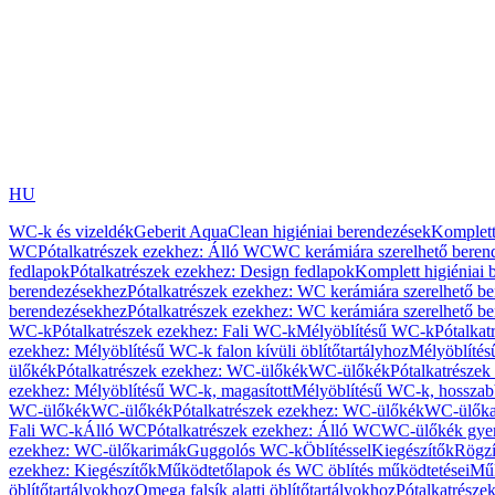
HU
WC-k és vizeldék
Geberit AquaClean higiéniai berendezések
Komplett
WC
Pótalkatrészek ezekhez: Álló WC
WC kerámiára szerelhető beren
fedlapok
Pótalkatrészek ezekhez: Design fedlapok
Komplett higiéniai
berendezésekhez
Pótalkatrészek ezekhez: WC kerámiára szerelhető b
berendezésekhez
Pótalkatrészek ezekhez: WC kerámiára szerelhető b
WC-k
Pótalkatrészek ezekhez: Fali WC-k
Mélyöblítésű WC-k
Pótalkat
ezekhez: Mélyöblítésű WC-k falon kívüli öblítőtartályhoz
Mélyöblíté
ülőkék
Pótalkatrészek ezekhez: WC-ülőkék
WC-ülőkék
Pótalkatrésze
ezekhez: Mélyöblítésű WC-k, magasított
Mélyöblítésű WC-k, hosszabb
WC-ülőkék
WC-ülőkék
Pótalkatrészek ezekhez: WC-ülőkék
WC-ülőka
Fali WC-k
Álló WC
Pótalkatrészek ezekhez: Álló WC
WC-ülőkék gye
ezekhez: WC-ülőkarimák
Guggolós WC-k
Öblítéssel
Kiegészítők
Rögzí
ezekhez: Kiegészítők
Működtetőlapok és WC öblítés működtetései
Műk
öblítőtartályokhoz
Omega falsík alatti öblítőtartályokhoz
Pótalkatrészek