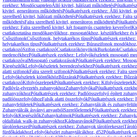
ezekhez: Mosdócsaptelep
Álló kivitel, hálózati működtetés
Pótalkatrés
kivitel, generátoros működtetés
Pótalkatrészek ezekhez: Álló kivitel, 
szerelhető kivitel, hálózati működtetés
Pótalkatrészek ezekhez: Falra sz
működtetés
Falra szerelhető kivitel, generátoros működtetés
Pótalkatré
ezekhez: Falra szerelhető kivitel, két fogantyús csaptelep keverővel
Ki
csatlakoztatása mosdókagylókhoz, mosogatókhoz, készülékekhez és
Csőszifonok
Csőszifonok, helytakarékos típus
Pótalkatrészek ezekhez:
helytakarékos típus
Pótalkatrészek ezekhez: Búraszifonok mosdókhoz, 
csatlakozó
Szifon csatlakozó
Csatlakozókönyökök
Burkolatok
Csatlako
medencékhez
Pótalkatrészek ezekhez: Lefolyókészletek mosogató m
csatlakozóval
Mosogató csatlakozások
Pótalkatrészek ezekhez: Mosoga
Kiegészítők
Lefolyókészletek berendezésekhez
Pótalkatrészek ezekhe
alatti szifonok
Falra szerelt szifonok
Pótalkatrészek ezekhez: Falra szer
Lefolyókészletek kiöntőkhöz
Bűzzárak
Pótalkatrészek ezekhez: Bűzzá
csatlakozó
Kifolyószelepek
Pótalkatrészek ezekhez: Kifolyószelepek
Ki
Padlóvíz-elvezetés zuhanyokhoz
Zuhanyfolyóka
Pótalkatrészek ezekh
zuhanyzókhoz
Pótalkatrészek ezekhez: Padlóösszefolyó épített zuha
padlóösszefolyóihoz
Falsík alatti összefolyók
Pótalkatrészek ezekhez: F
zuhanyfelületek
Pótalkatrészek ezekhez: Zuhanytálcák és zuhanyfelül
Zuhanytálcák ásványi anyagból
Szerelőelemek
Pótalkatrészek ezekhez
lefolyók
Kiegészítők
Zuhanykabinok
Pótalkatrészek ezekhez: Zuhanyk
oldalfalak walk-in zuhanyokhoz
Kádparavánok
Pótalkatrészek ezekh
tárolórekeszei
Pótalkatrészek ezekhez: Zuhanyok tárolórekeszei
Tároló
fürdőkádakhoz
Lefolyókészlet zuhanytálcákhoz, d52
Pótalkatrészek e