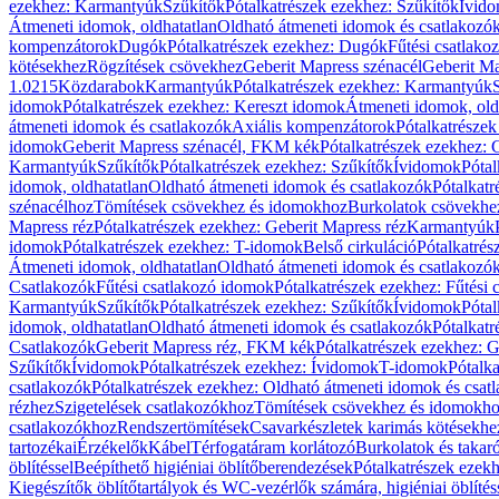
ezekhez: Karmantyúk
Szűkítők
Pótalkatrészek ezekhez: Szűkítők
Ívid
Átmeneti idomok, oldhatatlan
Oldható átmeneti idomok és csatlakozó
kompenzátorok
Dugók
Pótalkatrészek ezekhez: Dugók
Fűtési csatlako
kötésekhez
Rögzítések csövekhez
Geberit Mapress szénacél
Geberit Ma
1.0215
Közdarabok
Karmantyúk
Pótalkatrészek ezekhez: Karmantyúk
idomok
Pótalkatrészek ezekhez: Kereszt idomok
Átmeneti idomok, old
átmeneti idomok és csatlakozók
Axiális kompenzátorok
Pótalkatrésze
idomok
Geberit Mapress szénacél, FKM kék
Pótalkatrészek ezekhez:
Karmantyúk
Szűkítők
Pótalkatrészek ezekhez: Szűkítők
Ívidomok
Pótal
idomok, oldhatatlan
Oldható átmeneti idomok és csatlakozók
Pótalkatr
szénacélhoz
Tömítések csövekhez és idomokhoz
Burkolatok csövekhe
Mapress réz
Pótalkatrészek ezekhez: Geberit Mapress réz
Karmantyúk
idomok
Pótalkatrészek ezekhez: T-idomok
Belső cirkuláció
Pótalkatrés
Átmeneti idomok, oldhatatlan
Oldható átmeneti idomok és csatlakozó
Csatlakozók
Fűtési csatlakozó idomok
Pótalkatrészek ezekhez: Fűtési
Karmantyúk
Szűkítők
Pótalkatrészek ezekhez: Szűkítők
Ívidomok
Pótal
idomok, oldhatatlan
Oldható átmeneti idomok és csatlakozók
Pótalkatr
Csatlakozók
Geberit Mapress réz, FKM kék
Pótalkatrészek ezekhez: 
Szűkítők
Ívidomok
Pótalkatrészek ezekhez: Ívidomok
T-idomok
Pótalk
csatlakozók
Pótalkatrészek ezekhez: Oldható átmeneti idomok és csat
rézhez
Szigetelések csatlakozókhoz
Tömítések csövekhez és idomokh
csatlakozókhoz
Rendszertömítések
Csavarkészletek karimás kötésekhe
tartozékai
Érzékelők
Kábel
Térfogatáram korlátozó
Burkolatok és takar
öblítéssel
Beépíthető higiéniai öblítőberendezések
Pótalkatrészek ezekh
Kiegészítők öblítőtartályok és WC-vezérlők számára, higiéniai öblítés