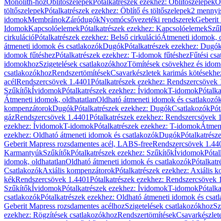
Monolith-hoz
Öblítőszelepek
Pótalkatrészek ezekhez: Öblítőszelepek
Ö
töltőszelepek
Pótalkatrészek ezekhez: Öblítő és töltőszelepek
2 mennyis
idomok
Membránok
Záródugók
Nyomócsővezetéki rendszerek
Geberit
Idomok
Kapcsolóelemek
Pótalkatrészek ezekhez: Kapcsolóelemek
Szű
cirkuláció
Pótalkatrészek ezekhez: Belső cirkuláció
Átmeneti idomok, o
átmeneti idomok és csatlakozók
Dugók
Pótalkatrészek ezekhez: Dugó
idomok fűtéshez
Pótalkatrészek ezekhez: T-idomok fűtéshez
Fűtési cs
idomokhoz
Szigetelések csatlakozókhoz
Tömítések csövekhez és ido
csatlakozókhoz
Rendszertömítések
Csavarkészletek karimás kötésekhe
acél
Rendszercsövek 1.4401
Pótalkatrészek ezekhez: Rendszercsövek
Szűkítők
Ívidomok
Pótalkatrészek ezekhez: Ívidomok
T-idomok
Pótalk
Átmeneti idomok, oldhatatlan
Oldható átmeneti idomok és csatlakozó
kompenzátorok
Dugók
Pótalkatrészek ezekhez: Dugók
Csatlakozók
Pót
gáz
Rendszercsövek 1.4401
Pótalkatrészek ezekhez: Rendszercsövek 
ezekhez: Ívidomok
T-idomok
Pótalkatrészek ezekhez: T-idomok
Átmene
ezekhez: Oldható átmeneti idomok és csatlakozók
Dugók
Pótalkatrész
Geberit Mapress rozsdamentes acél, LABS-free
Rendszercsövek 1.44
Karmantyúk
Szűkítők
Pótalkatrészek ezekhez: Szűkítők
Ívidomok
Pótal
idomok, oldhatatlan
Oldható átmeneti idomok és csatlakozók
Pótalkatr
Csatlakozók
Axiális kompenzátorok
Pótalkatrészek ezekhez: Axiális 
kék
Rendszercsövek 1.4401
Pótalkatrészek ezekhez: Rendszercsövek 
Szűkítők
Ívidomok
Pótalkatrészek ezekhez: Ívidomok
T-idomok
Pótalk
csatlakozók
Pótalkatrészek ezekhez: Oldható átmeneti idomok és csat
Geberit Mapress rozsdamentes acélhoz
Szigetelések csatlakozókhoz
Sz
ezekhez: Rögzítések csatlakozókhoz
Rendszertömítések
Csavarkészlet