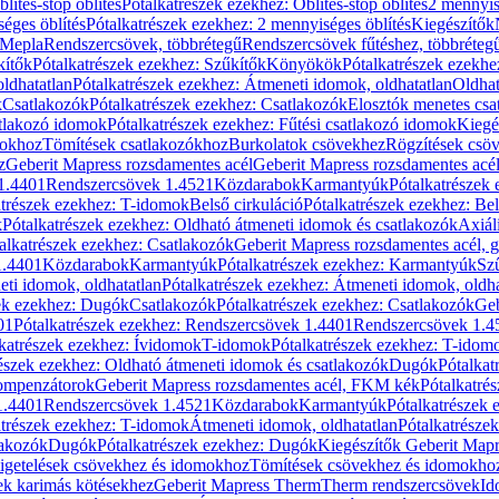
blítés-stop öblítés
Pótalkatrészek ezekhez: Öblítés-stop öblítés
2 mennyis
éges öblítés
Pótalkatrészek ezekhez: 2 mennyiséges öblítés
Kiegészítők
 Mepla
Rendszercsövek, többrétegű
Rendszercsövek fűtéshez, többréteg
kítők
Pótalkatrészek ezekhez: Szűkítők
Könyökök
Pótalkatrészek ezekh
ldhatatlan
Pótalkatrészek ezekhez: Átmeneti idomok, oldhatatlan
Oldhat
k
Csatlakozók
Pótalkatrészek ezekhez: Csatlakozók
Elosztók menetes csa
atlakozó idomok
Pótalkatrészek ezekhez: Fűtési csatlakozó idomok
Kiegé
mokhoz
Tömítések csatlakozókhoz
Burkolatok csövekhez
Rögzítések csö
z
Geberit Mapress rozsdamentes acél
Geberit Mapress rozsdamentes acé
 1.4401
Rendszercsövek 1.4521
Közdarabok
Karmantyúk
Pótalkatrészek
atrészek ezekhez: T-idomok
Belső cirkuláció
Pótalkatrészek ezekhez: Bel
k
Pótalkatrészek ezekhez: Oldható átmeneti idomok és csatlakozók
Axiál
alkatrészek ezekhez: Csatlakozók
Geberit Mapress rozsdamentes acél, 
1.4401
Közdarabok
Karmantyúk
Pótalkatrészek ezekhez: Karmantyúk
Sz
ti idomok, oldhatatlan
Pótalkatrészek ezekhez: Átmeneti idomok, oldha
ek ezekhez: Dugók
Csatlakozók
Pótalkatrészek ezekhez: Csatlakozók
Geb
01
Pótalkatrészek ezekhez: Rendszercsövek 1.4401
Rendszercsövek 1.4
katrészek ezekhez: Ívidomok
T-idomok
Pótalkatrészek ezekhez: T-idom
észek ezekhez: Oldható átmeneti idomok és csatlakozók
Dugók
Pótalkat
kompenzátorok
Geberit Mapress rozsdamentes acél, FKM kék
Pótalkatré
1.4401
Rendszercsövek 1.4521
Közdarabok
Karmantyúk
Pótalkatrészek
atrészek ezekhez: T-idomok
Átmeneti idomok, oldhatatlan
Pótalkatrésze
lakozók
Dugók
Pótalkatrészek ezekhez: Dugók
Kiegészítők Geberit Mapr
igetelések csövekhez és idomokhoz
Tömítések csövekhez és idomokho
ek karimás kötésekhez
Geberit Mapress Therm
Therm rendszercsövek
Id