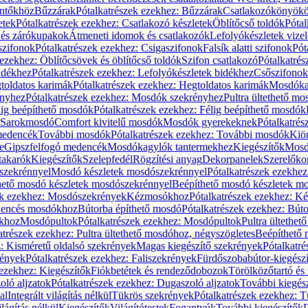
öntőkhöz
Bűzzárak
Pótalkatrészek ezekhez: Bűzzárak
Csatlakozókönyök
etek
Pótalkatrészek ezekhez: Csatlakozó készletek
Öblítőcső toldók
Pótal
 és zárókupakok
Átmeneti idomok és csatlakozók
Lefolyókészletek vize
szifonok
Pótalkatrészek ezekhez: Csigaszifonok
Falsík alatti szifonok
Pót
 ezekhez: Öblítőcsövek és öblítőcső toldók
Szifon csatlakozó
Pótalkatrés
idékhez
Pótalkatrészek ezekhez: Lefolyókészletek bidékhez
Csőszifonok
toldatos karimák
Pótalkatrészek ezekhez: Hegtoldatos karimák
Mosdóka
nyhez
Pótalkatrészek ezekhez: Mosdók szekrényhez
Pultra ültethető m
lig beépíthető mosdók
Pótalkatrészek ezekhez: Félig beépíthető mosdók
Sarokmosdó
Comfort kivitelű mosdók
Mosdók gyerekeknek
Pótalkatré
őmedencék
További mosdók
Pótalkatrészek ezekhez: További mosdók
Kiö
e
Gipszfelfogó medencék
Mosdókagylók tantermekhez
Kiegészítők
Mosdó
takarók
Kiegészítők
Szelepfedél
Rögzítési anyag
Dekorpanelek
Szerelőko
szekrénnyel
Mosdó készletek mosdószekrénnyel
Pótalkatrészek ezekhe
thető mosdó készletek mosdószekrénnyel
Beépíthető mosdó készletek m
ek ezekhez: Mosdószekrények
Kézmosókhoz
Pótalkatrészek ezekhez: 
edencés mosdókhoz
Bútorba építhető mosdó
Pótalkatrészek ezekhez: Bút
ókhoz
Mosdópultok
Pótalkatrészek ezekhez: Mosdópultok
Pultra ültethet
atrészek ezekhez: Pultra ültethető mosdóhoz, négyszögletes
Beépíthető
z: Kisméretű oldalsó szekrények
Magas kiegészítő szekrények
Pótalkatr
rények
Pótalkatrészek ezekhez: Faliszekrények
Fürdőszobabútor-kiegész
 ezekhez: Kiegészítők
Fiókbetétek és rendeződobozok
Törölközőtartó és 
oló aljzatok
Pótalkatrészek ezekhez: Dugaszoló aljzatok
További kiegés
al
Integrált világítás nélkül
Tükrös szekrények
Pótalkatrészek ezekhez: 
lágítás nélkül
Kiegészítők
Világítótestek
Fogantyúk
További kiegészítők
D