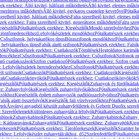
zek ezekhez: Álló kivitel, hálózati működtetés
Álló kivitel, elemes műkö
generátoros működtetés
Álló kivitel, egykaros csaptelep keverővel
Pótalka
erelhető kivitel, hálózati működtetés
Falra szerelhető kivitel, elemes mű
szek ezekhez: Falra szerelhető kivitel, generátoros működtetés
Falra szer
egészítők
Pótalkatrészek ezekhez: Kiegészítők
Mosdó szerelvényhez
Pót
 kiöntőmedencékhez
Lefolyókészletek mosdókhoz
Pótalkatrészek ezekhe
 Csőszifonok, helytakarékos típus
Búraszifonok mosdókhoz
Pótalkatrés
helytakarékos típus
Falsík alatti szifonok
Pótalkatrészek ezekhez: Falsík 
zók
Pótalkatrészek ezekhez: Csatlakozók
Tömítések
Hegtoldatos karimá
edencékhez
Csőszifonok
Pótalkatrészek ezekhez: Csőszifonok
Szifonok m
tó csatlakozások
Szifon csatlakozó
Pótalkatrészek ezekhez: Szifon csat
z: Lefolyókészletek berendezésekhez
Csőszifonok
Pótalkatrészek ezekhe
elt szifonok
Csatlakozók
Pótalkatrészek ezekhez: Csatlakozók
Kiegészít
rak
Csatlakozókönyökök
Pótalkatrészek ezekhez: Csatlakozókönyökök
S
egészítők
Pótalkatrészek ezekhez: Kiegészítők
Zuhanyok és fürdőkádak
ez: Zuhanyfolyóka
Kiegészítők zuhanyfolyókákhoz
Pótalkatrészek ezek
nyzókhoz
Kiegészítők épített zuhanyozók padlóösszefolyóihoz
Pótalkatré
alsík alatti összefolyók
Kiegészítők fali vízelvezetőkhöz
Pótalkatrészek 
etek
Ásványi anyagból készült zuhanyfelületek és Geberit Duofix szere
: Szerelőelemek
Különleges zuhanytálca lefolyók
Pótalkatrészek ezekhe
abinok
Zuhanykabinok
Pótalkatrészek ezekhez: Zuhanykabinok
Zuhany 
ez: Kádparavánok
Zuhanyajtók
Pótalkatrészek ezekhez: Zuhanyajtók
Kieg
rekeszek
Pótalkatrészek ezekhez: Tárolórekeszek
Kiegészítők
Szaniter b
zekhez: Lefolyókészlet zuhanytálcákhoz, d52
Szelepfedéllel
Pótalkatrész