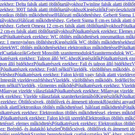
zekhez: Delta falsík alatti öblítőtartályokhoz
Twinline falsík alatti öblít
zekhez: 300T falsík alatti öblítőtartályokhoz
Kiegészítők
Fogyóeszközö
ronikus öblítés működtetéssel
Hálózati működtetéshez, Geberit Sigma 12 
rtályokhoz
Hálózati működtetéshez, Geberit Sigma 8 cm-es falsík alatti ö
téshez, Geberit Omega 12 cm-es falsík alatti öblítőtartályokhoz
Pótalk
cm-es falsík alatti öblítőtartályokhoz
Pótalkatrészek ezekhez: Elemes m
el
Pótalkatrészek ezekhez: WC öblítés működtetések pneumatikus műkö
ez: 1 mennyiséges öblítéshez
Kiegészítők WC öblítés működtetésekhez
zletek
WC öblítés működtetésekhez elektronikus működtetéssel
Pótalka
el
Csatlakozók
Geberit Monolith szanitermodulok
Szanitermodulok WC-
lkatrészek ezekhez: Talpon álló WC-khez
Kiegészítők
Pótalkatrészek ez
alpon álló bidékhez
Pótalkatrészek ezekhez: Fali és talpon álló bidékhez
V
l
Pótalkatrészek ezekhez: Fedél nélkül
Vizeldék, vízöblítéses működés, ö
érléshez
Pótalkatrészek ezekhez: Falon kívüli vagy falsík alatti vizeldev
Integrált vizeldevezérléshez
Vizeldék, vízöblítéses működés, fedéllel/fe
rem nélkül
Vizeldék, vízmentes működés
Pótalkatrészek ezekhez: Vizel
Műanyag vizelde válaszfalak
Pótalkatrészek ezekhez: Műanyag vizelde 
zek ezekhez: Vizelde válaszfalak szaniterkerámiából
Kiegészítők
Pótalka
 ezekhez: Öblítőcsövek, öblítőívek és átmeneti idomok
Rögzítési anyag
lsík alatt
Elektronikus öblítés működtetéssel, hálózati működtetés
Pótalk
alkatrészek ezekhez: Elektronikus öblítés működtetéssel, elemes működ
s
Pótalkatrészek ezekhez: Falon kívüli szerelés
Elektronikus öblítés műkö
tetéssel, elemes működtetés
Pótalkatrészek ezekhez: Elektronikus öblít
z: Beépítő- és átalakító készlet
Öblítőcsövek, öblítőívek és átmeneti i
elési segédletek
Szaniter berendezések csatlakoztatása WC-khez, vizel