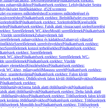
let zuhanytálcákhoz, d90
Szelepfedéllel
Pótalkatrészek ezekhez:
stra zuhanytálcákhoz
Pótalkatrészek ezekhez: Lefolyókészlet Sestra
efolyókészlet fürdőkádakhoz, d52
Excenteres
szlet excenteres működtetéshez
Excenteres működtetéssel és
ozzávezetéshez
Pótalkatrészek ezekhez: Beépítőkészlet excenteres
Szelepfedéllel
Pótalkatrészek ezekhez: Szelepfedéllel
Kiegészítők
szelep
Pótalkatrészek ezekhez: Falsík alatti visszacsapó szelep
Szerelési
ezekhez: Szerelőelemek WC-khez
Mosdó szerelőelemek
Pótalkatrészek
 Vizelde szerelőelemek
Zuhanyelemek fali
 Szerelőelemek zuhanyzókhoz és kádakhoz
Zuhanyzó válaszfal
iöntőkhöz
Szerelőelemek szerelvényekhez
Pótalkatrészek ezekhez:
hez
Szerelőelemek konzol terhelésekhez
Pótalkatrészek ezekhez:
lkatrészek ezekhez: Szerelőelemek
lemek WC-khez
Pótalkatrészek ezekhez: Szerelőelemek WC-
lde szerelőelemek
Pótalkatrészek ezekhez: Vizelde
uhany elemekhez
Rögzítésekhez
Pótalkatrészek ezekhez:
rtályok WC-khez, műanyagból
Magasra szerelt
Pótalkatrészek ezekhez:
khez, szaniterkerámia
Pótalkatrészek ezekhez: Falon kívüli
trészek ezekhez: Öblítőcsövek falon kívüli öblítőtartályokhoz
Magasra
Pótalkatrészek ezekhez:
 öblítőtartályok
Sigma falsík alatti öblítőtartályok
Pótalkatrészek
alsík alatti öblítőtartályok
Pótalkatrészek ezekhez: Delta falsík alatti
 öblítőtartályokhoz
Pótalkatrészek ezekhez: Töltőszelepek falon kívüli
epek kerámia öblítőtartályokhoz
Pótalkatrészek ezekhez: Töltőszelepek
öltőszelepek Monolith-hoz
Pótalkatrészek ezekhez: Töltőszelepek