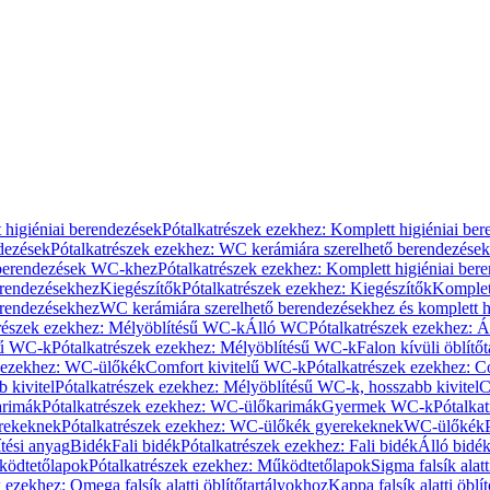
 higiéniai berendezések
Pótalkatrészek ezekhez: Komplett higiéniai be
dezések
Pótalkatrészek ezekhez: WC kerámiára szerelhető berendezések
 berendezések WC-khez
Pótalkatrészek ezekhez: Komplett higiéniai be
erendezésekhez
Kiegészítők
Pótalkatrészek ezekhez: Kiegészítők
Komplet
erendezésekhez
WC kerámiára szerelhető berendezésekhez és komplett h
részek ezekhez: Mélyöblítésű WC-k
Álló WC
Pótalkatrészek ezekhez: 
sű WC-k
Pótalkatrészek ezekhez: Mélyöblítésű WC-k
Falon kívüli öblítő
k ezekhez: WC-ülőkék
Comfort kivitelű WC-k
Pótalkatrészek ezekhez: C
 kivitel
Pótalkatrészek ezekhez: Mélyöblítésű WC-k, hosszabb kivitel
C
rimák
Pótalkatrészek ezekhez: WC-ülőkarimák
Gyermek WC-k
Pótalka
rekeknek
Pótalkatrészek ezekhez: WC-ülőkék gyerekeknek
WC-ülőkék
tési anyag
Bidék
Fali bidék
Pótalkatrészek ezekhez: Fali bidék
Álló bidé
ödtetőlapok
Pótalkatrészek ezekhez: Működtetőlapok
Sigma falsík alatt
 ezekhez: Omega falsík alatti öblítőtartályokhoz
Kappa falsík alatti öblí