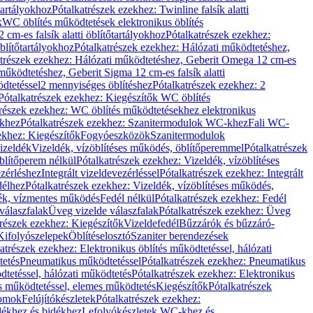
őtartályokhoz
Pótalkatrészek ezekhez: Twinline falsík alatti
k
WC öblítés működtetések elektronikus öblítés
cm-es falsík alatti öblítőtartályokhoz
Pótalkatrészek ezekhez:
blítőtartályokhoz
Pótalkatrészek ezekhez: Hálózati működtetéshez,
atrészek ezekhez: Hálózati működtetéshez, Geberit Omega 12 cm-es
űködtetéshez, Geberit Sigma 12 cm-es falsík alatti
dtetéssel
2 mennyiséges öblítéshez
Pótalkatrészek ezekhez: 2
Pótalkatrészek ezekhez: Kiegészítők WC öblítés
trészek ezekhez: WC öblítés működtetésekhez elektronikus
khez
Pótalkatrészek ezekhez: Szanitermodulok WC-khez
Fali WC-
ekhez: Kiegészítők
Fogyóeszközök
Szanitermodulok
izeldék
Vizeldék, vízöblítéses működés, öblítőperemmel
Pótalkatrészek
blítőperem nélkül
Pótalkatrészek ezekhez: Vizeldék, vízöblítéses
ezérléshez
Integrált vizeldevezérléssel
Pótalkatrészek ezekhez: Integrált
délhez
Pótalkatrészek ezekhez: Vizeldék, vízöblítéses működés,
dék, vízmentes működés
Fedél nélkül
Pótalkatrészek ezekhez: Fedél
válaszfalak
Üveg vizelde válaszfalak
Pótalkatrészek ezekhez: Üveg
trészek ezekhez: Kiegészítők
Vizeldefedél
Bűzzárók és bűzzáró-
Kifolyószelepek
Öblítéselosztó
Szaniter berendezések
atrészek ezekhez: Elektronikus öblítés működtetéssel, hálózati
tetés
Pneumatikus működtetéssel
Pótalkatrészek ezekhez: Pneumatikus
dtetéssel, hálózati működtetés
Pótalkatrészek ezekhez: Elektronikus
és működtetéssel, elemes működtetés
Kiegészítők
Pótalkatrészek
domok
Felújítókészletek
Pótalkatrészek ezekhez:
dékhez és bidékhez
Lefolyókészletek WC-khez és