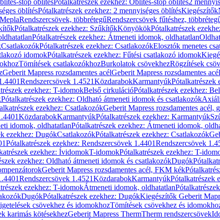
blítés-stop öblítés
Pótalkatrészek ezekhez: Öblítés-stop öblítés
2 mennyis
éges öblítés
Pótalkatrészek ezekhez: 2 mennyiséges öblítés
Kiegészítők
 Mepla
Rendszercsövek, többrétegű
Rendszercsövek fűtéshez, többréteg
kítők
Pótalkatrészek ezekhez: Szűkítők
Könyökök
Pótalkatrészek ezekh
ldhatatlan
Pótalkatrészek ezekhez: Átmeneti idomok, oldhatatlan
Oldhat
k
Csatlakozók
Pótalkatrészek ezekhez: Csatlakozók
Elosztók menetes csa
atlakozó idomok
Pótalkatrészek ezekhez: Fűtési csatlakozó idomok
Kiegé
mokhoz
Tömítések csatlakozókhoz
Burkolatok csövekhez
Rögzítések csö
z
Geberit Mapress rozsdamentes acél
Geberit Mapress rozsdamentes acé
 1.4401
Rendszercsövek 1.4521
Közdarabok
Karmantyúk
Pótalkatrészek
atrészek ezekhez: T-idomok
Belső cirkuláció
Pótalkatrészek ezekhez: Bel
k
Pótalkatrészek ezekhez: Oldható átmeneti idomok és csatlakozók
Axiál
alkatrészek ezekhez: Csatlakozók
Geberit Mapress rozsdamentes acél, 
1.4401
Közdarabok
Karmantyúk
Pótalkatrészek ezekhez: Karmantyúk
Sz
ti idomok, oldhatatlan
Pótalkatrészek ezekhez: Átmeneti idomok, oldha
ek ezekhez: Dugók
Csatlakozók
Pótalkatrészek ezekhez: Csatlakozók
Geb
01
Pótalkatrészek ezekhez: Rendszercsövek 1.4401
Rendszercsövek 1.4
katrészek ezekhez: Ívidomok
T-idomok
Pótalkatrészek ezekhez: T-idom
észek ezekhez: Oldható átmeneti idomok és csatlakozók
Dugók
Pótalkat
kompenzátorok
Geberit Mapress rozsdamentes acél, FKM kék
Pótalkatré
1.4401
Rendszercsövek 1.4521
Közdarabok
Karmantyúk
Pótalkatrészek
atrészek ezekhez: T-idomok
Átmeneti idomok, oldhatatlan
Pótalkatrésze
lakozók
Dugók
Pótalkatrészek ezekhez: Dugók
Kiegészítők Geberit Mapr
igetelések csövekhez és idomokhoz
Tömítések csövekhez és idomokho
ek karimás kötésekhez
Geberit Mapress Therm
Therm rendszercsövek
Id