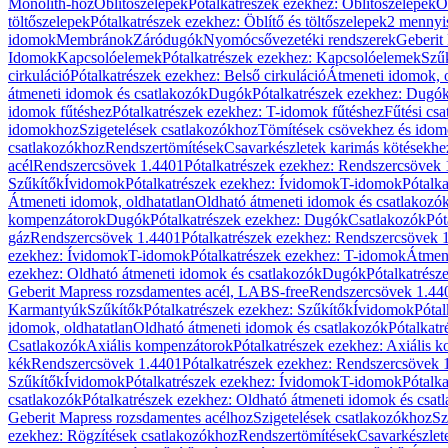
Monolith-hoz
Öblítőszelepek
Pótalkatrészek ezekhez: Öblítőszelepek
Ö
töltőszelepek
Pótalkatrészek ezekhez: Öblítő és töltőszelepek
2 mennyis
idomok
Membránok
Záródugók
Nyomócsővezetéki rendszerek
Geberit
Idomok
Kapcsolóelemek
Pótalkatrészek ezekhez: Kapcsolóelemek
Szű
cirkuláció
Pótalkatrészek ezekhez: Belső cirkuláció
Átmeneti idomok, o
átmeneti idomok és csatlakozók
Dugók
Pótalkatrészek ezekhez: Dugó
idomok fűtéshez
Pótalkatrészek ezekhez: T-idomok fűtéshez
Fűtési cs
idomokhoz
Szigetelések csatlakozókhoz
Tömítések csövekhez és ido
csatlakozókhoz
Rendszertömítések
Csavarkészletek karimás kötésekhe
acél
Rendszercsövek 1.4401
Pótalkatrészek ezekhez: Rendszercsövek
Szűkítők
Ívidomok
Pótalkatrészek ezekhez: Ívidomok
T-idomok
Pótalk
Átmeneti idomok, oldhatatlan
Oldható átmeneti idomok és csatlakozó
kompenzátorok
Dugók
Pótalkatrészek ezekhez: Dugók
Csatlakozók
Pót
gáz
Rendszercsövek 1.4401
Pótalkatrészek ezekhez: Rendszercsövek 
ezekhez: Ívidomok
T-idomok
Pótalkatrészek ezekhez: T-idomok
Átmene
ezekhez: Oldható átmeneti idomok és csatlakozók
Dugók
Pótalkatrész
Geberit Mapress rozsdamentes acél, LABS-free
Rendszercsövek 1.44
Karmantyúk
Szűkítők
Pótalkatrészek ezekhez: Szűkítők
Ívidomok
Pótal
idomok, oldhatatlan
Oldható átmeneti idomok és csatlakozók
Pótalkatr
Csatlakozók
Axiális kompenzátorok
Pótalkatrészek ezekhez: Axiális 
kék
Rendszercsövek 1.4401
Pótalkatrészek ezekhez: Rendszercsövek 
Szűkítők
Ívidomok
Pótalkatrészek ezekhez: Ívidomok
T-idomok
Pótalk
csatlakozók
Pótalkatrészek ezekhez: Oldható átmeneti idomok és csat
Geberit Mapress rozsdamentes acélhoz
Szigetelések csatlakozókhoz
Sz
ezekhez: Rögzítések csatlakozókhoz
Rendszertömítések
Csavarkészlet