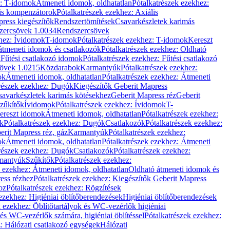
z: T-idomok
Átmeneti idomok, oldhatatlan
Pótalkatrészek ezekhez:
is kompenzátorok
Pótalkatrészek ezekhez: Axiális
ress kiegészítők
Rendszertömítések
Csavarkészletek karimás
zercsövek 1.0034
Rendszercsövek
khez: Ívidomok
T-idomok
Pótalkatrészek ezekhez: T-idomok
Kereszt
átmeneti idomok és csatlakozók
Pótalkatrészek ezekhez: Oldható
k
Fűtési csatlakozó idomok
Pótalkatrészek ezekhez: Fűtési csatlakozó
övek 1.0215
Közdarabok
Karmantyúk
Pótalkatrészek ezekhez:
ok
Átmeneti idomok, oldhatatlan
Pótalkatrészek ezekhez: Átmeneti
részek ezekhez: Dugók
Kiegészítők Geberit Mapress
savarkészletek karimás kötésekhez
Geberit Mapress réz
Geberit
Szűkítők
Ívidomok
Pótalkatrészek ezekhez: Ívidomok
T-
Kereszt idomok
Átmeneti idomok, oldhatatlan
Pótalkatrészek ezekhez:
k
Pótalkatrészek ezekhez: Dugók
Csatlakozók
Pótalkatrészek ezekhez:
erit Mapress réz, gáz
Karmantyúk
Pótalkatrészek ezekhez:
ok
Átmeneti idomok, oldhatatlan
Pótalkatrészek ezekhez: Átmeneti
részek ezekhez: Dugók
Csatlakozók
Pótalkatrészek ezekhez:
rmantyúk
Szűkítők
Pótalkatrészek ezekhez:
k ezekhez: Átmeneti idomok, oldhatatlan
Oldható átmeneti idomok és
ess rézhez
Pótalkatrészek ezekhez: Kiegészítők Geberit Mapress
oz
Pótalkatrészek ezekhez: Rögzítések
ezekhez: Higiéniai öblítőberendezések
Higiéniai öblítőberendezések
k ezekhez: Öblítőtartályok és WC-vezérlők higiéniai
 és WC-vezérlők számára, higiéniai öblítéssel
Pótalkatrészek ezekhez:
: Hálózati csatlakozó egységek
Hálózati