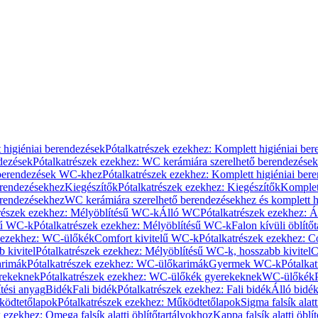
 higiéniai berendezések
Pótalkatrészek ezekhez: Komplett higiéniai be
dezések
Pótalkatrészek ezekhez: WC kerámiára szerelhető berendezések
 berendezések WC-khez
Pótalkatrészek ezekhez: Komplett higiéniai be
erendezésekhez
Kiegészítők
Pótalkatrészek ezekhez: Kiegészítők
Komplet
erendezésekhez
WC kerámiára szerelhető berendezésekhez és komplett h
részek ezekhez: Mélyöblítésű WC-k
Álló WC
Pótalkatrészek ezekhez: 
sű WC-k
Pótalkatrészek ezekhez: Mélyöblítésű WC-k
Falon kívüli öblítő
k ezekhez: WC-ülőkék
Comfort kivitelű WC-k
Pótalkatrészek ezekhez: C
 kivitel
Pótalkatrészek ezekhez: Mélyöblítésű WC-k, hosszabb kivitel
C
rimák
Pótalkatrészek ezekhez: WC-ülőkarimák
Gyermek WC-k
Pótalka
rekeknek
Pótalkatrészek ezekhez: WC-ülőkék gyerekeknek
WC-ülőkék
tési anyag
Bidék
Fali bidék
Pótalkatrészek ezekhez: Fali bidék
Álló bidé
ödtetőlapok
Pótalkatrészek ezekhez: Működtetőlapok
Sigma falsík alatt
 ezekhez: Omega falsík alatti öblítőtartályokhoz
Kappa falsík alatti öblí