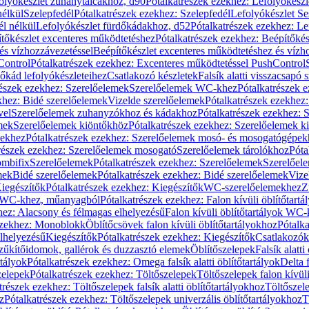
olyókészlet zuhanytálcákhoz, d90
Pótalkatrészek ezekhez: Lefolyókész
nélkül
Szelepfedél
Pótalkatrészek ezekhez: Szelepfedél
Lefolyókészlet Se
él nélkül
Lefolyókészlet fürdőkádakhoz, d52
Pótalkatrészek ezekhez: L
tőkészlet excenteres működtetéshez
Pótalkatrészek ezekhez: Beépítőké
és vízhozzávezetéssel
Beépítőkészlet excenteres működtetéshez és vízh
Control
Pótalkatrészek ezekhez: Excenteres működtetéssel PushControl
őkád lefolyókészleteihez
Csatlakozó készletek
Falsík alatti visszacsapó 
részek ezekhez: Szerelőelemek
Szerelőelemek WC-khez
Pótalkatrészek 
khez: Bidé szerelőelemek
Vizelde szerelőelemek
Pótalkatrészek ezekhez:
vel
Szerelőelemek zuhanyzókhoz és kádakhoz
Pótalkatrészek ezekhez:
mek
Szerelőelemek kiöntőkhöz
Pótalkatrészek ezekhez: Szerelőelemek k
pekhez
Pótalkatrészek ezekhez: Szerelőelemek mosó- és mosogatógépek
részek ezekhez: Szerelőelemek mosogató
Szerelőelemek tárolókhoz
Póta
ombifix
Szerelőelemek
Pótalkatrészek ezekhez: Szerelőelemek
Szerelőe
mek
Bidé szerelőelemek
Pótalkatrészek ezekhez: Bidé szerelőelemek
Vize
iegészítők
Pótalkatrészek ezekhez: Kiegészítők
WC-szerelőelemekhez
Z
ok WC-khez, műanyagból
Pótalkatrészek ezekhez: Falon kívüli öblítőta
hez: Alacsony és félmagas elhelyezésű
Falon kívüli öblítőtartályok WC-
ezekhez: Monoblokk
Öblítőcsövek falon kívüli öblítőtartályokhoz
Pótalka
lhelyezésű
Kiegészítők
Pótalkatrészek ezekhez: Kiegészítők
Csatlakozók
zűkítőidomok, gallérok és duzzasztó elemek
Öblítőszelepek
Falsík alatti
rtályok
Pótalkatrészek ezekhez: Omega falsík alatti öblítőtartályok
Delta f
zelepek
Pótalkatrészek ezekhez: Töltőszelepek
Töltőszelepek falon kívüli
trészek ezekhez: Töltőszelepek falsík alatti öblítőtartályokhoz
Töltőszel
z
Pótalkatrészek ezekhez: Töltőszelepek univerzális öblítőtartályokhoz
T