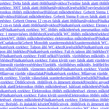
zekhez: Delta falsík alatti öblítőtartályokhoz
Twinline falsík alatti öblít
zekhez: 300T falsík alatti öblítőtartályokhoz
Kiegészítők
Fogyóeszközö
ronikus öblítés működtetéssel
Hálózati működtetéshez, Geberit Sigma 12 
rtályokhoz
Hálózati működtetéshez, Geberit Sigma 8 cm-es falsík alatti ö
téshez, Geberit Omega 12 cm-es falsík alatti öblítőtartályokhoz
Pótalk
cm-es falsík alatti öblítőtartályokhoz
Pótalkatrészek ezekhez: Elemes m
el
Pótalkatrészek ezekhez: WC öblítés működtetések pneumatikus műkö
ez: 1 mennyiséges öblítéshez
Kiegészítők WC öblítés működtetésekhez
zletek
WC öblítés működtetésekhez elektronikus működtetéssel
Pótalka
el
Csatlakozók
Geberit Monolith szanitermodulok
Szanitermodulok WC-
lkatrészek ezekhez: Talpon álló WC-khez
Kiegészítők
Pótalkatrészek ez
alpon álló bidékhez
Pótalkatrészek ezekhez: Fali és talpon álló bidékhez
V
l
Pótalkatrészek ezekhez: Fedél nélkül
Vizeldék, vízöblítéses működés, ö
érléshez
Pótalkatrészek ezekhez: Falon kívüli vagy falsík alatti vizeldev
Integrált vizeldevezérléshez
Vizeldék, vízöblítéses működés, fedéllel/fe
rem nélkül
Vizeldék, vízmentes működés
Pótalkatrészek ezekhez: Vizel
Műanyag vizelde válaszfalak
Pótalkatrészek ezekhez: Műanyag vizelde 
zek ezekhez: Vizelde válaszfalak szaniterkerámiából
Kiegészítők
Pótalka
 ezekhez: Öblítőcsövek, öblítőívek és átmeneti idomok
Rögzítési anyag
lsík alatt
Elektronikus öblítés működtetéssel, hálózati működtetés
Pótalk
alkatrészek ezekhez: Elektronikus öblítés működtetéssel, elemes működ
s
Pótalkatrészek ezekhez: Falon kívüli szerelés
Elektronikus öblítés műkö
tetéssel, elemes működtetés
Pótalkatrészek ezekhez: Elektronikus öblít
z: Beépítő- és átalakító készlet
Öblítőcsövek, öblítőívek és átmeneti i
elési segédletek
Szaniter berendezések csatlakoztatása WC-khez, vizel