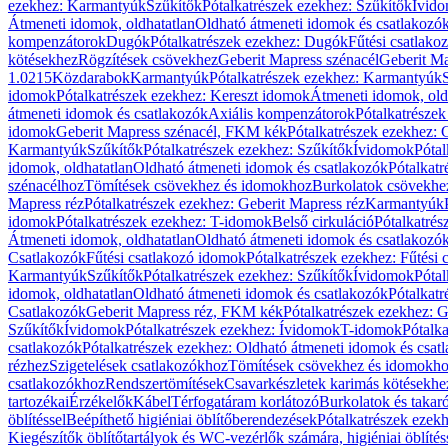
ezekhez: Karmantyúk
Szűkítők
Pótalkatrészek ezekhez: Szűkítők
Ívid
Átmeneti idomok, oldhatatlan
Oldható átmeneti idomok és csatlakozó
kompenzátorok
Dugók
Pótalkatrészek ezekhez: Dugók
Fűtési csatlako
kötésekhez
Rögzítések csövekhez
Geberit Mapress szénacél
Geberit Ma
1.0215
Közdarabok
Karmantyúk
Pótalkatrészek ezekhez: Karmantyúk
idomok
Pótalkatrészek ezekhez: Kereszt idomok
Átmeneti idomok, old
átmeneti idomok és csatlakozók
Axiális kompenzátorok
Pótalkatrésze
idomok
Geberit Mapress szénacél, FKM kék
Pótalkatrészek ezekhez:
Karmantyúk
Szűkítők
Pótalkatrészek ezekhez: Szűkítők
Ívidomok
Pótal
idomok, oldhatatlan
Oldható átmeneti idomok és csatlakozók
Pótalkatr
szénacélhoz
Tömítések csövekhez és idomokhoz
Burkolatok csövekhe
Mapress réz
Pótalkatrészek ezekhez: Geberit Mapress réz
Karmantyúk
idomok
Pótalkatrészek ezekhez: T-idomok
Belső cirkuláció
Pótalkatrés
Átmeneti idomok, oldhatatlan
Oldható átmeneti idomok és csatlakozó
Csatlakozók
Fűtési csatlakozó idomok
Pótalkatrészek ezekhez: Fűtési
Karmantyúk
Szűkítők
Pótalkatrészek ezekhez: Szűkítők
Ívidomok
Pótal
idomok, oldhatatlan
Oldható átmeneti idomok és csatlakozók
Pótalkatr
Csatlakozók
Geberit Mapress réz, FKM kék
Pótalkatrészek ezekhez: 
Szűkítők
Ívidomok
Pótalkatrészek ezekhez: Ívidomok
T-idomok
Pótalk
csatlakozók
Pótalkatrészek ezekhez: Oldható átmeneti idomok és csat
rézhez
Szigetelések csatlakozókhoz
Tömítések csövekhez és idomokh
csatlakozókhoz
Rendszertömítések
Csavarkészletek karimás kötésekhe
tartozékai
Érzékelők
Kábel
Térfogatáram korlátozó
Burkolatok és takar
öblítéssel
Beépíthető higiéniai öblítőberendezések
Pótalkatrészek ezekh
Kiegészítők öblítőtartályok és WC-vezérlők számára, higiéniai öblítés