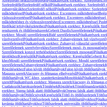
Szelepfedél nélkül
Szelepfedél
Pótalkatrészek ezekhez: Szelepfedél
Lef
Szelepfedéllel
Szelepfedél nélkül
Pótalkatrészek ezekhez: Szelepfedél 
zuhanytálcákhoz
Szelepfedél nélkül
Pótalkatrészek ezekhez: Szelepfed
működtetéssel
Pótalkatrészek ezekhez: Excenteres működtetéssel
Beépí
vízhozzávezetéssel
Pótalkatrészek ezekhez: Excenteres működtetéssel 
működtetéshez és vízhozzávezetéshez
Excenteres működtetéssel Push
fürdőkád lefolyókészleteihez
Pótalkatrészek ezekhez: Kiegészítők fürd
rendszerek és öblítőrendszerek
Geberit Duofix
Szerelőelemek
Pótalkat
ezekhez: Mosdó szerelőelemek
Bidé szerelőelemek
Pótalkatrészek eze
vízelvezetővel
Pótalkatrészek ezekhez: Zuhanyelemek fali vízelvezető
szerelőelemek
Pótalkatrészek ezekhez: Zuhanyzó válaszfal szerelőele
Szerelőelemek szerelvényekhez
Szerelőelemek mosó- és mosogatógé
Szerelőelemek konzol terhelésekhez
Szerelőelemek mosogató
Pótalkat
tárolókhoz
Kiegészítők
Pótalkatrészek ezekhez: Kiegészítők
Geberit K
khez
Mosdó szerelőelemek
Pótalkatrészek ezekhez: Mosdó szerelőele
szerelőelemek
Zuhanyelemek
Pótalkatrészek ezekhez: Zuhanyelemek
K
Rögzítésekhez
Falon kívüli öblítőtartályok
Falon kívüli öblítőtartály
Magasra szerelt
Alacsony és félmagas elhelyezésű
Pótalkatrészek ezek
öblítőtartályok WC-khez, szaniterkerámia
Monoblokk
Pótalkatrészek 
szerelt
Pótalkatrészek ezekhez: Magasra szerelt
Alacsony és félmagas e
Csatlakozók
Sarokszelepek
Tömítések
Rögzítések
Tömítőmandzsetták
S
ezekhez: Sigma falsík alatti öblítőtartályok
Omega falsík alatti öblítőta
öblítőtartályok
Öblítőcsövek
Kiegészítők
Töltő és öblítőszelepek
Töltős
öblítőtartályokhoz
Töltőszelepek falsík alatti öblítőtartályokhoz
Pótalka
kerámia öblítőtartályokhoz
Töltőszelepek univerzális öblítőtartályokho