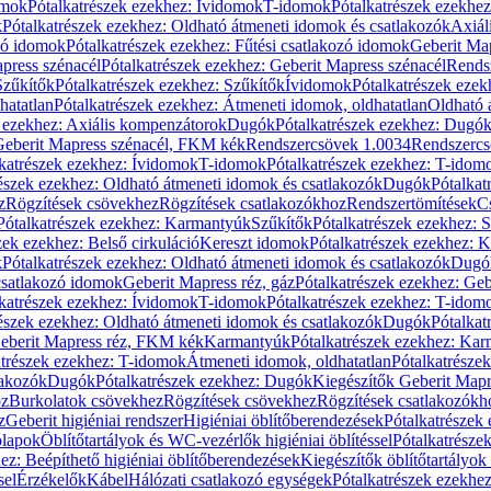
omok
Pótalkatrészek ezekhez: Ívidomok
T-idomok
Pótalkatrészek ezekhe
k
Pótalkatrészek ezekhez: Oldható átmeneti idomok és csatlakozók
Axiál
zó idomok
Pótalkatrészek ezekhez: Fűtési csatlakozó idomok
Geberit Map
press szénacél
Pótalkatrészek ezekhez: Geberit Mapress szénacél
Rends
Szűkítők
Pótalkatrészek ezekhez: Szűkítők
Ívidomok
Pótalkatrészek eze
hatatlan
Pótalkatrészek ezekhez: Átmeneti idomok, oldhatatlan
Oldható 
k ezekhez: Axiális kompenzátorok
Dugók
Pótalkatrészek ezekhez: Dugó
 Geberit Mapress szénacél, FKM kék
Rendszercsövek 1.0034
Rendszercs
katrészek ezekhez: Ívidomok
T-idomok
Pótalkatrészek ezekhez: T-idom
észek ezekhez: Oldható átmeneti idomok és csatlakozók
Dugók
Pótalkat
z
Rögzítések csövekhez
Rögzítések csatlakozókhoz
Rendszertömítések
C
Pótalkatrészek ezekhez: Karmantyúk
Szűkítők
Pótalkatrészek ezekhez: 
zek ezekhez: Belső cirkuláció
Kereszt idomok
Pótalkatrészek ezekhez: 
k
Pótalkatrészek ezekhez: Oldható átmeneti idomok és csatlakozók
Dugó
 csatlakozó idomok
Geberit Mapress réz, gáz
Pótalkatrészek ezekhez: Geb
katrészek ezekhez: Ívidomok
T-idomok
Pótalkatrészek ezekhez: T-idom
észek ezekhez: Oldható átmeneti idomok és csatlakozók
Dugók
Pótalkat
Geberit Mapress réz, FKM kék
Karmantyúk
Pótalkatrészek ezekhez: Ka
atrészek ezekhez: T-idomok
Átmeneti idomok, oldhatatlan
Pótalkatrésze
lakozók
Dugók
Pótalkatrészek ezekhez: Dugók
Kiegészítők Geberit Mapr
oz
Burkolatok csövekhez
Rögzítések csövekhez
Rögzítések csatlakozókh
z
Geberit higiéniai rendszer
Higiéniai öblítőberendezések
Pótalkatrészek 
ólapok
Öblítőtartályok és WC-vezérlők higiéniai öblítéssel
Pótalkatrésze
ez: Beépíthető higiéniai öblítőberendezések
Kiegészítők öblítőtartályok
sel
Érzékelők
Kábel
Hálózati csatlakozó egységek
Pótalkatrészek ezekhez