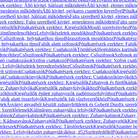
zek ezekhez: Álló kivitel, hálózati működtetés
Álló kivitel, elemes műkö
generátoros működtetés
Álló kivitel, egykaros csaptelep keverővel
Pótalka
erelhető kivitel, hálózati működtetés
Falra szerelhető kivitel, elemes mű
szek ezekhez: Falra szerelhető kivitel, generátoros működtetés
Falra szer
egészítők
Pótalkatrészek ezekhez: Kiegészítők
Mosdó szerelvényhez
Pót
 kiöntőmedencékhez
Lefolyókészletek mosdókhoz
Pótalkatrészek ezekhe
 Csőszifonok, helytakarékos típus
Búraszifonok mosdókhoz
Pótalkatrés
helytakarékos típus
Falsík alatti szifonok
Pótalkatrészek ezekhez: Falsík 
zók
Pótalkatrészek ezekhez: Csatlakozók
Tömítések
Hegtoldatos karimá
edencékhez
Csőszifonok
Pótalkatrészek ezekhez: Csőszifonok
Szifonok m
tó csatlakozások
Szifon csatlakozó
Pótalkatrészek ezekhez: Szifon csat
z: Lefolyókészletek berendezésekhez
Csőszifonok
Pótalkatrészek ezekhe
elt szifonok
Csatlakozók
Pótalkatrészek ezekhez: Csatlakozók
Kiegészít
rak
Csatlakozókönyökök
Pótalkatrészek ezekhez: Csatlakozókönyökök
S
egészítők
Pótalkatrészek ezekhez: Kiegészítők
Zuhanyok és fürdőkádak
ez: Zuhanyfolyóka
Kiegészítők zuhanyfolyókákhoz
Pótalkatrészek ezek
nyzókhoz
Kiegészítők épített zuhanyozók padlóösszefolyóihoz
Pótalkatré
alsík alatti összefolyók
Kiegészítők fali vízelvezetőkhöz
Pótalkatrészek 
etek
Ásványi anyagból készült zuhanyfelületek és Geberit Duofix szere
: Szerelőelemek
Különleges zuhanytálca lefolyók
Pótalkatrészek ezekhe
abinok
Zuhanykabinok
Pótalkatrészek ezekhez: Zuhanykabinok
Zuhany 
ez: Kádparavánok
Zuhanyajtók
Pótalkatrészek ezekhez: Zuhanyajtók
Kieg
rekeszek
Pótalkatrészek ezekhez: Tárolórekeszek
Kiegészítők
Szaniter b
zekhez: Lefolyókészlet zuhanytálcákhoz, d52
Szelepfedéllel
Pótalkatrész