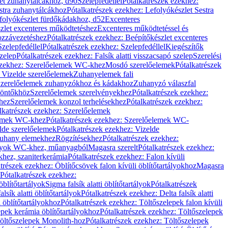
let zuhanytálcákhoz, d90
Szelepfedéllel
Pótalkatrészek ezekhez:
stra zuhanytálcákhoz
Pótalkatrészek ezekhez: Lefolyókészlet Sestra
efolyókészlet fürdőkádakhoz, d52
Excenteres
szlet excenteres működtetéshez
Excenteres működtetéssel és
ozzávezetéshez
Pótalkatrészek ezekhez: Beépítőkészlet excenteres
Szelepfedéllel
Pótalkatrészek ezekhez: Szelepfedéllel
Kiegészítők
szelep
Pótalkatrészek ezekhez: Falsík alatti visszacsapó szelep
Szerelési
ezekhez: Szerelőelemek WC-khez
Mosdó szerelőelemek
Pótalkatrészek
 Vizelde szerelőelemek
Zuhanyelemek fali
 Szerelőelemek zuhanyzókhoz és kádakhoz
Zuhanyzó válaszfal
iöntőkhöz
Szerelőelemek szerelvényekhez
Pótalkatrészek ezekhez:
hez
Szerelőelemek konzol terhelésekhez
Pótalkatrészek ezekhez:
lkatrészek ezekhez: Szerelőelemek
lemek WC-khez
Pótalkatrészek ezekhez: Szerelőelemek WC-
lde szerelőelemek
Pótalkatrészek ezekhez: Vizelde
uhany elemekhez
Rögzítésekhez
Pótalkatrészek ezekhez:
rtályok WC-khez, műanyagból
Magasra szerelt
Pótalkatrészek ezekhez:
khez, szaniterkerámia
Pótalkatrészek ezekhez: Falon kívüli
trészek ezekhez: Öblítőcsövek falon kívüli öblítőtartályokhoz
Magasra
Pótalkatrészek ezekhez:
 öblítőtartályok
Sigma falsík alatti öblítőtartályok
Pótalkatrészek
alsík alatti öblítőtartályok
Pótalkatrészek ezekhez: Delta falsík alatti
 öblítőtartályokhoz
Pótalkatrészek ezekhez: Töltőszelepek falon kívüli
epek kerámia öblítőtartályokhoz
Pótalkatrészek ezekhez: Töltőszelepek
öltőszelepek Monolith-hoz
Pótalkatrészek ezekhez: Töltőszelepek