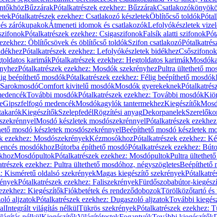
öntőkhöz
Bűzzárak
Pótalkatrészek ezekhez: Bűzzárak
Csatlakozókönyök
etek
Pótalkatrészek ezekhez: Csatlakozó készletek
Öblítőcső toldók
Pótal
 és zárókupakok
Átmeneti idomok és csatlakozók
Lefolyókészletek vize
szifonok
Pótalkatrészek ezekhez: Csigaszifonok
Falsík alatti szifonok
Pót
 ezekhez: Öblítőcsövek és öblítőcső toldók
Szifon csatlakozó
Pótalkatrés
idékhez
Pótalkatrészek ezekhez: Lefolyókészletek bidékhez
Csőszifonok
toldatos karimák
Pótalkatrészek ezekhez: Hegtoldatos karimák
Mosdóka
nyhez
Pótalkatrészek ezekhez: Mosdók szekrényhez
Pultra ültethető m
lig beépíthető mosdók
Pótalkatrészek ezekhez: Félig beépíthető mosdók
Sarokmosdó
Comfort kivitelű mosdók
Mosdók gyerekeknek
Pótalkatré
őmedencék
További mosdók
Pótalkatrészek ezekhez: További mosdók
Kiö
e
Gipszfelfogó medencék
Mosdókagylók tantermekhez
Kiegészítők
Mosdó
takarók
Kiegészítők
Szelepfedél
Rögzítési anyag
Dekorpanelek
Szerelőko
szekrénnyel
Mosdó készletek mosdószekrénnyel
Pótalkatrészek ezekhe
thető mosdó készletek mosdószekrénnyel
Beépíthető mosdó készletek m
ek ezekhez: Mosdószekrények
Kézmosókhoz
Pótalkatrészek ezekhez: 
edencés mosdókhoz
Bútorba építhető mosdó
Pótalkatrészek ezekhez: Bút
ókhoz
Mosdópultok
Pótalkatrészek ezekhez: Mosdópultok
Pultra ültethet
atrészek ezekhez: Pultra ültethető mosdóhoz, négyszögletes
Beépíthető
z: Kisméretű oldalsó szekrények
Magas kiegészítő szekrények
Pótalkatr
rények
Pótalkatrészek ezekhez: Faliszekrények
Fürdőszobabútor-kiegész
 ezekhez: Kiegészítők
Fiókbetétek és rendeződobozok
Törölközőtartó és 
oló aljzatok
Pótalkatrészek ezekhez: Dugaszoló aljzatok
További kiegés
al
Integrált világítás nélkül
Tükrös szekrények
Pótalkatrészek ezekhez: 
lágítás nélkül
Kiegészítők
Világítótestek
Fogantyúk
További kiegészítők
D