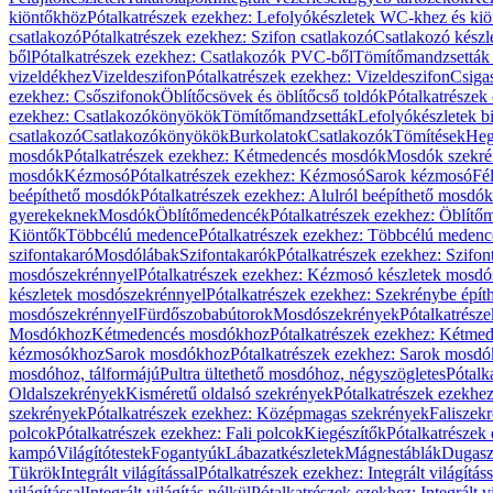
kiöntőkhöz
Pótalkatrészek ezekhez: Lefolyókészletek WC-khez és ki
csatlakozó
Pótalkatrészek ezekhez: Szifon csatlakozó
Csatlakozó készl
ből
Pótalkatrészek ezekhez: Csatlakozók PVC-ből
Tömítőmandzsetták
vizeldékhez
Vizeldeszifon
Pótalkatrészek ezekhez: Vizeldeszifon
Csiga
ezekhez: Csőszifonok
Öblítőcsövek és öblítőcső toldók
Pótalkatrészek
ezekhez: Csatlakozókönyökök
Tömítőmandzsetták
Lefolyókészletek b
csatlakozó
Csatlakozókönyökök
Burkolatok
Csatlakozók
Tömítések
Heg
mosdók
Pótalkatrészek ezekhez: Kétmedencés mosdók
Mosdók szekré
mosdók
Kézmosó
Pótalkatrészek ezekhez: Kézmosó
Sarok kézmosó
Fé
beépíthető mosdók
Pótalkatrészek ezekhez: Alulról beépíthető mosdók
gyerekeknek
Mosdók
Öblítőmedencék
Pótalkatrészek ezekhez: Öblít
Kiöntők
Többcélú medence
Pótalkatrészek ezekhez: Többcélú medenc
szifontakaró
Mosdólábak
Szifontakarók
Pótalkatrészek ezekhez: Szifon
mosdószekrénnyel
Pótalkatrészek ezekhez: Kézmosó készletek mosdó
készletek mosdószekrénnyel
Pótalkatrészek ezekhez: Szekrénybe épí
mosdószekrénnyel
Fürdőszobabútorok
Mosdószekrények
Pótalkatrész
Mosdókhoz
Kétmedencés mosdókhoz
Pótalkatrészek ezekhez: Kétm
kézmosókhoz
Sarok mosdókhoz
Pótalkatrészek ezekhez: Sarok mosd
mosdóhoz, tálformájú
Pultra ültethető mosdóhoz, négyszögletes
Pótalk
Oldalszekrények
Kisméretű oldalsó szekrények
Pótalkatrészek ezekhe
szekrények
Pótalkatrészek ezekhez: Középmagas szekrények
Faliszek
polcok
Pótalkatrészek ezekhez: Fali polcok
Kiegészítők
Pótalkatrészek
kampó
Világítótestek
Fogantyúk
Lábazatkészletek
Mágnestáblák
Dugasz
Tükrök
Integrált világítással
Pótalkatrészek ezekhez: Integrált világításs
világítással
Integrált világítás nélkül
Pótalkatrészek ezekhez: Integrált vi