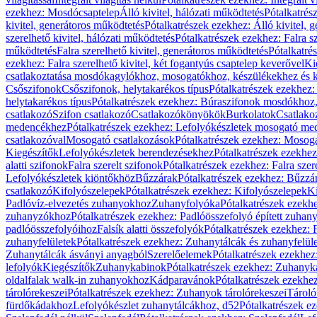
ezekhez: Mosdócsaptelep
Álló kivitel, hálózati működtetés
Pótalkatrés
kivitel, generátoros működtetés
Pótalkatrészek ezekhez: Álló kivitel, 
szerelhető kivitel, hálózati működtetés
Pótalkatrészek ezekhez: Falra sz
működtetés
Falra szerelhető kivitel, generátoros működtetés
Pótalkatré
ezekhez: Falra szerelhető kivitel, két fogantyús csaptelep keverővel
Ki
csatlakoztatása mosdókagylókhoz, mosogatókhoz, készülékekhez és
Csőszifonok
Csőszifonok, helytakarékos típus
Pótalkatrészek ezekhez:
helytakarékos típus
Pótalkatrészek ezekhez: Búraszifonok mosdókhoz, 
csatlakozó
Szifon csatlakozó
Csatlakozókönyökök
Burkolatok
Csatlako
medencékhez
Pótalkatrészek ezekhez: Lefolyókészletek mosogató m
csatlakozóval
Mosogató csatlakozások
Pótalkatrészek ezekhez: Mosoga
Kiegészítők
Lefolyókészletek berendezésekhez
Pótalkatrészek ezekhe
alatti szifonok
Falra szerelt szifonok
Pótalkatrészek ezekhez: Falra szer
Lefolyókészletek kiöntőkhöz
Bűzzárak
Pótalkatrészek ezekhez: Bűzzá
csatlakozó
Kifolyószelepek
Pótalkatrészek ezekhez: Kifolyószelepek
Ki
Padlóvíz-elvezetés zuhanyokhoz
Zuhanyfolyóka
Pótalkatrészek ezekh
zuhanyzókhoz
Pótalkatrészek ezekhez: Padlóösszefolyó épített zuha
padlóösszefolyóihoz
Falsík alatti összefolyók
Pótalkatrészek ezekhez: F
zuhanyfelületek
Pótalkatrészek ezekhez: Zuhanytálcák és zuhanyfelül
Zuhanytálcák ásványi anyagból
Szerelőelemek
Pótalkatrészek ezekhez
lefolyók
Kiegészítők
Zuhanykabinok
Pótalkatrészek ezekhez: Zuhanyk
oldalfalak walk-in zuhanyokhoz
Kádparavánok
Pótalkatrészek ezekh
tárolórekeszei
Pótalkatrészek ezekhez: Zuhanyok tárolórekeszei
Tároló
fürdőkádakhoz
Lefolyókészlet zuhanytálcákhoz, d52
Pótalkatrészek e