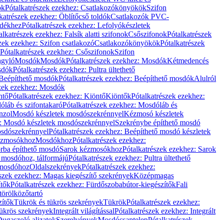
ök
Pótalkatrészek ezekhez: Csatlakozókönyökök
Szifon
katrészek ezekhez: Öblítőcső toldók
Csatlakozók PVC-
ldékhez
Pótalkatrészek ezekhez: Lefolyókészletek
alkatrészek ezekhez: Falsík alatti szifonok
Csőszifonok
Pótalkatrészek
zek ezekhez: Szifon csatlakozó
Csatlakozókönyökök
Pótalkatrészek
Pótalkatrészek ezekhez: Csőszifonok
Szifon
gyló
Mosdók
Mosdók
Pótalkatrészek ezekhez: Mosdók
Kétmedencés
osdók
Pótalkatrészek ezekhez: Pultra ültethető
Beépíthető mosdók
Pótalkatrészek ezekhez: Beépíthető mosdók
Alulról
szek ezekhez: Mosdók
ntő
Pótalkatrészek ezekhez: Kiöntő
Kiöntők
Pótalkatrészek ezekhez:
láb és szifontakaró
Pótalkatrészek ezekhez: Mosdóláb és
nzol
Mosdó készletek mosdószekrénnyel
Kézmosó készletek
z: Mosdó készletek mosdószekrénnyel
Szekrénybe építhető mosdó
osdószekrénnyel
Pótalkatrészek ezekhez: Beépíthető mosdó készletek
Kézmosókhoz
Mosdókhoz
Pótalkatrészek ezekhez:
orba építhető mosdó
Sarok kézmosókhoz
Pótalkatrészek ezekhez: Sarok
ő mosdóhoz, tálformájú
Pótalkatrészek ezekhez: Pultra ültethető
 mosdóhoz
Oldalszekrények
Pótalkatrészek ezekhez:
észek ezekhez: Magas kiegészítő szekrények
Középmagas
ítők
Pótalkatrészek ezekhez: Fürdőszobabútor-kiegészítők
Fali
törölközőtartó
zítők
Tükrök és tükrös szekrények
Tükrök
Pótalkatrészek ezekhez:
Tükrös szekrények
Integrált világítással
Pótalkatrészek ezekhez: Integrált
ugaszoló aljzatok
Szerelvények
Mosdócsaptelep
Pótalkatrészek