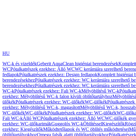
HU
WC-k és vizeldék
Geberit AquaClean higiéniai berendezések
Komplett
WC
Pótalkatrészek ezekhez: Álló WC
WC kerámiára szerelhető beren
fedlapok
Pótalkatrészek ezekhez: Design fedlapok
Komplett higiéniai
berendezésekhez
Pótalkatrészek ezekhez: WC kerámiára szerelhető b
berendezésekhez
Pótalkatrészek ezekhez: WC kerámiára szerelhető b
WC-k
Pótalkatrészek ezekhez: Fali WC-k
Mélyöblítésű WC-k
Pótalkat
ezekhez: Mélyöblítésű WC-k falon kívüli öblítőtartályhoz
Mélyöblíté
ülőkék
Pótalkatrészek ezekhez: WC-ülőkék
WC-ülőkék
Pótalkatrésze
ezekhez: Mélyöblítésű WC-k, magasított
Mélyöblítésű WC-k, hosszabb
WC-ülőkék
WC-ülőkék
Pótalkatrészek ezekhez: WC-ülőkék
WC-ülőka
Fali WC-k
Álló WC
Pótalkatrészek ezekhez: Álló WC
WC-ülőkék gye
ezekhez: WC-ülőkarimák
Guggolós WC-k
Öblítéssel
Kiegészítők
Rögzí
ezekhez: Kiegészítők
Működtetőlapok és WC öblítés működtetései
Műk
öblítőtartályokhoz
Omega falsík alatti öblítőtartályokhoz
Pótalkatrészek