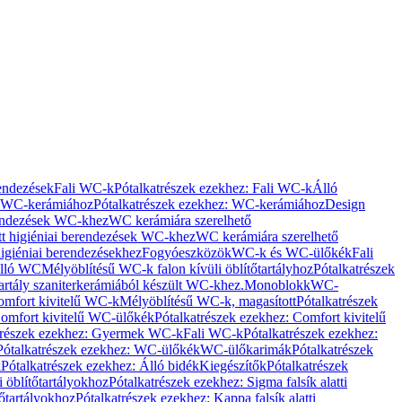
rendezések
Fali WC-k
Pótalkatrészek ezekhez: Fali WC-k
Álló
WC-kerámiához
Pótalkatrészek ezekhez: WC-kerámiához
Design
rendezések WC-khez
WC kerámiára szerelhető
t higiéniai berendezések WC-khez
WC kerámiára szerelhető
igiéniai berendezésekhez
Fogyóeszközök
WC-k és WC-ülőkék
Fali
Álló WC
Mélyöblítésű WC-k falon kívüli öblítőtartályhoz
Pótalkatrészek
tartály szaniterkerámiából készült WC-khez.
Monoblokk
WC-
omfort kivitelű WC-k
Mélyöblítésű WC-k, magasított
Pótalkatrészek
omfort kivitelű WC-ülőkék
Pótalkatrészek ezekhez: Comfort kivitelű
trészek ezekhez: Gyermek WC-k
Fali WC-k
Pótalkatrészek ezekhez:
Pótalkatrészek ezekhez: WC-ülőkék
WC-ülőkarimák
Pótalkatrészek
k
Pótalkatrészek ezekhez: Álló bidék
Kiegészítők
Pótalkatrészek
i öblítőtartályokhoz
Pótalkatrészek ezekhez: Sigma falsík alatti
tőtartályokhoz
Pótalkatrészek ezekhez: Kappa falsík alatti