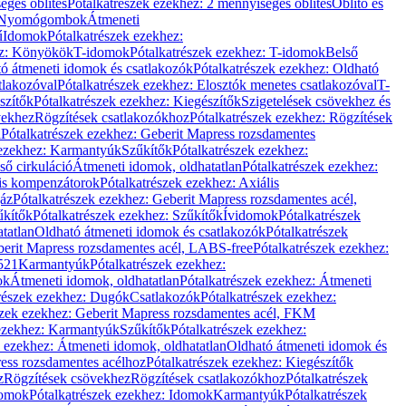
éges öblítés
Pótalkatrészek ezekhez: 2 mennyiséges öblítés
Öblítő és
Nyomógombok
Átmeneti
ű
Idomok
Pótalkatrészek ezekhez:
ez: Könyökök
T-idomok
Pótalkatrészek ezekhez: T-idomok
Belső
ó átmeneti idomok és csatlakozók
Pótalkatrészek ezekhez: Oldható
tlakozóval
Pótalkatrészek ezekhez: Elosztók menetes csatlakozóval
T-
szítők
Pótalkatrészek ezekhez: Kiegészítők
Szigetelések csövekhez és
vekhez
Rögzítések csatlakozókhoz
Pótalkatrészek ezekhez: Rögzítések
l
Pótalkatrészek ezekhez: Geberit Mapress rozsdamentes
 ezekhez: Karmantyúk
Szűkítők
Pótalkatrészek ezekhez:
ső cirkuláció
Átmeneti idomok, oldhatatlan
Pótalkatrészek ezekhez:
is kompenzátorok
Pótalkatrészek ezekhez: Axiális
gáz
Pótalkatrészek ezekhez: Geberit Mapress rozsdamentes acél,
űkítők
Pótalkatrészek ezekhez: Szűkítők
Ívidomok
Pótalkatrészek
tatlan
Oldható átmeneti idomok és csatlakozók
Pótalkatrészek
erit Mapress rozsdamentes acél, LABS-free
Pótalkatrészek ezekhez:
521
Karmantyúk
Pótalkatrészek ezekhez:
ok
Átmeneti idomok, oldhatatlan
Pótalkatrészek ezekhez: Átmeneti
részek ezekhez: Dugók
Csatlakozók
Pótalkatrészek ezekhez:
szek ezekhez: Geberit Mapress rozsdamentes acél, FKM
 ezekhez: Karmantyúk
Szűkítők
Pótalkatrészek ezekhez:
k ezekhez: Átmeneti idomok, oldhatatlan
Oldható átmeneti idomok és
ess rozsdamentes acélhoz
Pótalkatrészek ezekhez: Kiegészítők
z
Rögzítések csövekhez
Rögzítések csatlakozókhoz
Pótalkatrészek
omok
Pótalkatrészek ezekhez: Idomok
Karmantyúk
Pótalkatrészek