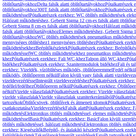
öblítőtartályokhoz
Delta falsík alatti öblítőtartályokhoz
Pótalkatrészek e
öblítőtartályokhoz
300T falsík alatti öblítőtartályokhoz
Pótalkatrészek e
működtetéssel
Pótalkatrészek ezekhez: WC öblítés működtetések elekt
Hálózati működtetéshez, Geberit Sigma 12 cm-es falsík alatti öblítőta
Geberit Sigma 8 cm-es falsík alatti öblítőtartályokhoz
Hálózati működte
falsík alatti öblítőtartályokhoz
Elemes működtetéshez, Geberit Sigma 12 
öblítőtartályokhoz
WC öblítés működtetések pneumatikus működtetéss
mennyiséges öblítéshez
1 mennyiséges öblítéshez
Pótalkatrészek ezekh
működtetésekhez
Beépítőkészletek
Pótalkatrészek ezekhez: Beépítőkés
működtetéssel
WC öblítés működtetésekhez pneumatikus működtetéss
khez
Pótalkatrészek ezekhez: Fali WC-khez
Talpon álló WC-khez
Póta
bidékhez
Pótalkatrészek ezekhez: Szanitermodulok bidékhez
Fali és t
ezekhez: Vizeldék, vízöblítéses működés, öblítőperemmel
Fedél nélkü
működés, öblítőperem nélkül
Falon kívüli vagy falsík alatti vizeldevez
vizeldevezérléssel
Integrált vizeldevezérléshez
Pótalkatrészek ezekhez: 
fedéllel/fedélhez
Öblítőperem nélkül
Pótalkatrészek ezekhez: Öblítőpe
nélkül
Vizelde válaszfalak
Pótalkatrészek ezekhez: Vizelde válaszfalak
vizelde válaszfalak
Vizelde válaszfalak szaniterkerámiából
Pótalkatrés
tartozékok
Öblítőcsövek, öblítőívek és átmeneti idomok
Pótalkatrészek
csatlakoztatása
Vizeldevezérlések
Falsík alatt
Pótalkatrészek ezekhez: Fa
működtetés
Elektronikus öblítés működtetéssel, elemes működtetés
Pót
működtetéssel
Basic
Pótalkatrészek ezekhez: Basic
Falon kívüli szerelé
öblítés működtetéssel, hálózati működtetés
Elektronikus öblítés működ
ezekhez: Kiegészítők
Beépítő- és átalakító készlet
Pótalkatrészek ezekhe
Felújítókészletek
Takarólapok
Integrált vezérlések
Egyéb tartozékok
Kez