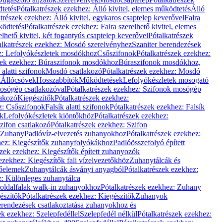
dtetés
Pótalkatrészek ezekhez: Álló kivitel, elemes működtetés
Álló
trészek ezekhez: Álló kivitel, egykaros csaptelep keverővel
Falra
ködtetés
Pótalkatrészek ezekhez: Falra szerelhető kivitel, elemes
elhető kivitel, két fogantyús csaptelep keverővel
Pótalkatrészek
alkatrészek ezekhez: Mosdó szerelvényhez
Szaniter berendezések
z: Lefolyókészletek mosdókhoz
Csőszifonok
Pótalkatrészek ezekhez:
zek ezekhez: Búraszifonok mosdókhoz
Búraszifonok mosdókhoz,
alatti szifonok
Mosdó csatlakozó
Pótalkatrészek ezekhez: Mosdó
k
Állócsövek
Hosszabbítók
Működtetések
Lefolyókészletek mosogató
osógép csatlakozóval
Pótalkatrészek ezekhez: Szifonok mosógép
lakozó
Kiegészítők
Pótalkatrészek ezekhez:
z: Csőszifonok
Falsík alatti szifonok
Pótalkatrészek ezekhez: Falsík
ők
Lefolyókészletek kiöntőkhöz
Pótalkatrészek ezekhez:
zifon csatlakozó
Pótalkatrészek ezekhez: Szifon
Zuhany
Padlóvíz-elvezetés zuhanyokhoz
Pótalkatrészek ezekhez:
hez: Kiegészítők zuhanyfolyókákhoz
Padlóösszefolyó épített
szek ezekhez: Kiegészítők épített zuhanyozók
ezekhez: Kiegészítők fali vízelvezetőkhöz
Zuhanytálcák és
lőelemek
Zuhanytálcák ásványi anyagból
Pótalkatrészek ezekhez:
z: Különleges zuhanytálca
oldalfalak walk-in zuhanyokhoz
Pótalkatrészek ezekhez: Zuhany
észítők
Pótalkatrészek ezekhez: Kiegészítők
Zuhanyok
erendezések csatlakoztatása zuhanyokhoz és
ek ezekhez: Szelepfedéllel
Szelepfedél nélkül
Pótalkatrészek ezekhez: