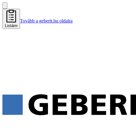
Tovább a geberit.hu oldalra
Listáim