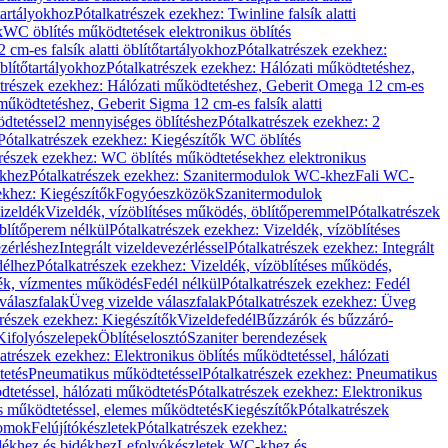
őtartályokhoz
Pótalkatrészek ezekhez: Twinline falsík alatti
k
WC öblítés működtetések elektronikus öblítés
cm-es falsík alatti öblítőtartályokhoz
Pótalkatrészek ezekhez:
blítőtartályokhoz
Pótalkatrészek ezekhez: Hálózati működtetéshez,
atrészek ezekhez: Hálózati működtetéshez, Geberit Omega 12 cm-es
űködtetéshez, Geberit Sigma 12 cm-es falsík alatti
dtetéssel
2 mennyiséges öblítéshez
Pótalkatrészek ezekhez: 2
Pótalkatrészek ezekhez: Kiegészítők WC öblítés
trészek ezekhez: WC öblítés működtetésekhez elektronikus
khez
Pótalkatrészek ezekhez: Szanitermodulok WC-khez
Fali WC-
ekhez: Kiegészítők
Fogyóeszközök
Szanitermodulok
izeldék
Vizeldék, vízöblítéses működés, öblítőperemmel
Pótalkatrészek
blítőperem nélkül
Pótalkatrészek ezekhez: Vizeldék, vízöblítéses
ezérléshez
Integrált vizeldevezérléssel
Pótalkatrészek ezekhez: Integrált
délhez
Pótalkatrészek ezekhez: Vizeldék, vízöblítéses működés,
dék, vízmentes működés
Fedél nélkül
Pótalkatrészek ezekhez: Fedél
válaszfalak
Üveg vizelde válaszfalak
Pótalkatrészek ezekhez: Üveg
trészek ezekhez: Kiegészítők
Vizeldefedél
Bűzzárók és bűzzáró-
Kifolyószelepek
Öblítéselosztó
Szaniter berendezések
atrészek ezekhez: Elektronikus öblítés működtetéssel, hálózati
tetés
Pneumatikus működtetéssel
Pótalkatrészek ezekhez: Pneumatikus
dtetéssel, hálózati működtetés
Pótalkatrészek ezekhez: Elektronikus
és működtetéssel, elemes működtetés
Kiegészítők
Pótalkatrészek
domok
Felújítókészletek
Pótalkatrészek ezekhez:
dékhez és bidékhez
Lefolyókészletek WC-khez és