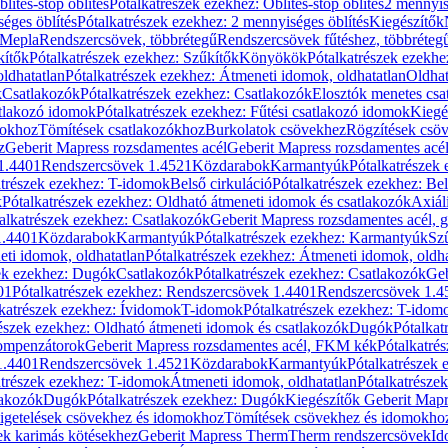
blítés-stop öblítés
Pótalkatrészek ezekhez: Öblítés-stop öblítés
2 mennyis
éges öblítés
Pótalkatrészek ezekhez: 2 mennyiséges öblítés
Kiegészítők
 Mepla
Rendszercsövek, többrétegű
Rendszercsövek fűtéshez, többréteg
kítők
Pótalkatrészek ezekhez: Szűkítők
Könyökök
Pótalkatrészek ezekh
ldhatatlan
Pótalkatrészek ezekhez: Átmeneti idomok, oldhatatlan
Oldhat
k
Csatlakozók
Pótalkatrészek ezekhez: Csatlakozók
Elosztók menetes csa
atlakozó idomok
Pótalkatrészek ezekhez: Fűtési csatlakozó idomok
Kiegé
mokhoz
Tömítések csatlakozókhoz
Burkolatok csövekhez
Rögzítések csö
z
Geberit Mapress rozsdamentes acél
Geberit Mapress rozsdamentes acé
 1.4401
Rendszercsövek 1.4521
Közdarabok
Karmantyúk
Pótalkatrészek
atrészek ezekhez: T-idomok
Belső cirkuláció
Pótalkatrészek ezekhez: Bel
k
Pótalkatrészek ezekhez: Oldható átmeneti idomok és csatlakozók
Axiál
alkatrészek ezekhez: Csatlakozók
Geberit Mapress rozsdamentes acél, 
1.4401
Közdarabok
Karmantyúk
Pótalkatrészek ezekhez: Karmantyúk
Sz
ti idomok, oldhatatlan
Pótalkatrészek ezekhez: Átmeneti idomok, oldha
ek ezekhez: Dugók
Csatlakozók
Pótalkatrészek ezekhez: Csatlakozók
Geb
01
Pótalkatrészek ezekhez: Rendszercsövek 1.4401
Rendszercsövek 1.4
katrészek ezekhez: Ívidomok
T-idomok
Pótalkatrészek ezekhez: T-idom
észek ezekhez: Oldható átmeneti idomok és csatlakozók
Dugók
Pótalkat
kompenzátorok
Geberit Mapress rozsdamentes acél, FKM kék
Pótalkatré
1.4401
Rendszercsövek 1.4521
Közdarabok
Karmantyúk
Pótalkatrészek
atrészek ezekhez: T-idomok
Átmeneti idomok, oldhatatlan
Pótalkatrésze
lakozók
Dugók
Pótalkatrészek ezekhez: Dugók
Kiegészítők Geberit Mapr
igetelések csövekhez és idomokhoz
Tömítések csövekhez és idomokho
ek karimás kötésekhez
Geberit Mapress Therm
Therm rendszercsövek
Id