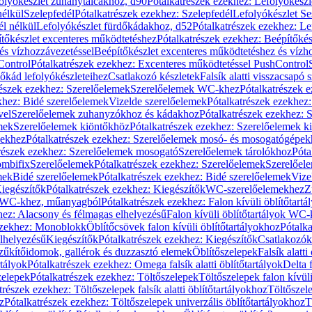
olyókészlet zuhanytálcákhoz, d90
Pótalkatrészek ezekhez: Lefolyókész
nélkül
Szelepfedél
Pótalkatrészek ezekhez: Szelepfedél
Lefolyókészlet Se
él nélkül
Lefolyókészlet fürdőkádakhoz, d52
Pótalkatrészek ezekhez: L
tőkészlet excenteres működtetéshez
Pótalkatrészek ezekhez: Beépítőké
és vízhozzávezetéssel
Beépítőkészlet excenteres működtetéshez és vízh
Control
Pótalkatrészek ezekhez: Excenteres működtetéssel PushControl
őkád lefolyókészleteihez
Csatlakozó készletek
Falsík alatti visszacsapó 
részek ezekhez: Szerelőelemek
Szerelőelemek WC-khez
Pótalkatrészek 
khez: Bidé szerelőelemek
Vizelde szerelőelemek
Pótalkatrészek ezekhez:
vel
Szerelőelemek zuhanyzókhoz és kádakhoz
Pótalkatrészek ezekhez:
mek
Szerelőelemek kiöntőkhöz
Pótalkatrészek ezekhez: Szerelőelemek k
pekhez
Pótalkatrészek ezekhez: Szerelőelemek mosó- és mosogatógépek
részek ezekhez: Szerelőelemek mosogató
Szerelőelemek tárolókhoz
Póta
ombifix
Szerelőelemek
Pótalkatrészek ezekhez: Szerelőelemek
Szerelőe
mek
Bidé szerelőelemek
Pótalkatrészek ezekhez: Bidé szerelőelemek
Vize
iegészítők
Pótalkatrészek ezekhez: Kiegészítők
WC-szerelőelemekhez
Z
ok WC-khez, műanyagból
Pótalkatrészek ezekhez: Falon kívüli öblítőta
hez: Alacsony és félmagas elhelyezésű
Falon kívüli öblítőtartályok WC-
ezekhez: Monoblokk
Öblítőcsövek falon kívüli öblítőtartályokhoz
Pótalka
lhelyezésű
Kiegészítők
Pótalkatrészek ezekhez: Kiegészítők
Csatlakozók
zűkítőidomok, gallérok és duzzasztó elemek
Öblítőszelepek
Falsík alatti
rtályok
Pótalkatrészek ezekhez: Omega falsík alatti öblítőtartályok
Delta f
zelepek
Pótalkatrészek ezekhez: Töltőszelepek
Töltőszelepek falon kívüli
trészek ezekhez: Töltőszelepek falsík alatti öblítőtartályokhoz
Töltőszel
z
Pótalkatrészek ezekhez: Töltőszelepek univerzális öblítőtartályokhoz
T