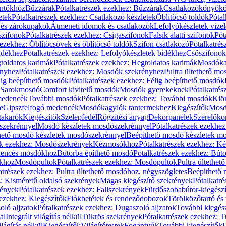
öntőkhöz
Bűzzárak
Pótalkatrészek ezekhez: Bűzzárak
Csatlakozókönyök
etek
Pótalkatrészek ezekhez: Csatlakozó készletek
Öblítőcső toldók
Pótal
 és zárókupakok
Átmeneti idomok és csatlakozók
Lefolyókészletek vize
szifonok
Pótalkatrészek ezekhez: Csigaszifonok
Falsík alatti szifonok
Pót
 ezekhez: Öblítőcsövek és öblítőcső toldók
Szifon csatlakozó
Pótalkatrés
idékhez
Pótalkatrészek ezekhez: Lefolyókészletek bidékhez
Csőszifonok
toldatos karimák
Pótalkatrészek ezekhez: Hegtoldatos karimák
Mosdóka
nyhez
Pótalkatrészek ezekhez: Mosdók szekrényhez
Pultra ültethető m
lig beépíthető mosdók
Pótalkatrészek ezekhez: Félig beépíthető mosdók
Sarokmosdó
Comfort kivitelű mosdók
Mosdók gyerekeknek
Pótalkatré
őmedencék
További mosdók
Pótalkatrészek ezekhez: További mosdók
Kiö
e
Gipszfelfogó medencék
Mosdókagylók tantermekhez
Kiegészítők
Mosdó
takarók
Kiegészítők
Szelepfedél
Rögzítési anyag
Dekorpanelek
Szerelőko
szekrénnyel
Mosdó készletek mosdószekrénnyel
Pótalkatrészek ezekhe
thető mosdó készletek mosdószekrénnyel
Beépíthető mosdó készletek m
ek ezekhez: Mosdószekrények
Kézmosókhoz
Pótalkatrészek ezekhez: 
edencés mosdókhoz
Bútorba építhető mosdó
Pótalkatrészek ezekhez: Bút
ókhoz
Mosdópultok
Pótalkatrészek ezekhez: Mosdópultok
Pultra ültethet
atrészek ezekhez: Pultra ültethető mosdóhoz, négyszögletes
Beépíthető
z: Kisméretű oldalsó szekrények
Magas kiegészítő szekrények
Pótalkatr
rények
Pótalkatrészek ezekhez: Faliszekrények
Fürdőszobabútor-kiegész
 ezekhez: Kiegészítők
Fiókbetétek és rendeződobozok
Törölközőtartó és 
oló aljzatok
Pótalkatrészek ezekhez: Dugaszoló aljzatok
További kiegés
al
Integrált világítás nélkül
Tükrös szekrények
Pótalkatrészek ezekhez: 
lágítás nélkül
Kiegészítők
Világítótestek
Fogantyúk
További kiegészítők
D