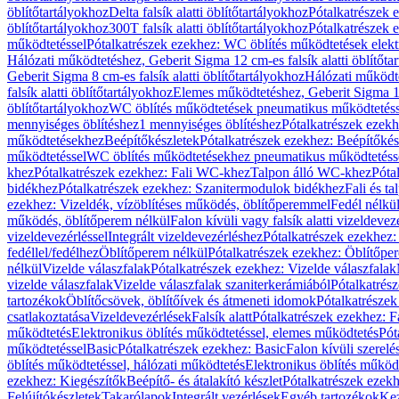
öblítőtartályokhoz
Delta falsík alatti öblítőtartályokhoz
Pótalkatrészek e
öblítőtartályokhoz
300T falsík alatti öblítőtartályokhoz
Pótalkatrészek e
működtetéssel
Pótalkatrészek ezekhez: WC öblítés működtetések elekt
Hálózati működtetéshez, Geberit Sigma 12 cm-es falsík alatti öblítőta
Geberit Sigma 8 cm-es falsík alatti öblítőtartályokhoz
Hálózati működte
falsík alatti öblítőtartályokhoz
Elemes működtetéshez, Geberit Sigma 12 
öblítőtartályokhoz
WC öblítés működtetések pneumatikus működtetéss
mennyiséges öblítéshez
1 mennyiséges öblítéshez
Pótalkatrészek ezekh
működtetésekhez
Beépítőkészletek
Pótalkatrészek ezekhez: Beépítőkés
működtetéssel
WC öblítés működtetésekhez pneumatikus működtetéss
khez
Pótalkatrészek ezekhez: Fali WC-khez
Talpon álló WC-khez
Póta
bidékhez
Pótalkatrészek ezekhez: Szanitermodulok bidékhez
Fali és t
ezekhez: Vizeldék, vízöblítéses működés, öblítőperemmel
Fedél nélkü
működés, öblítőperem nélkül
Falon kívüli vagy falsík alatti vizeldevez
vizeldevezérléssel
Integrált vizeldevezérléshez
Pótalkatrészek ezekhez: 
fedéllel/fedélhez
Öblítőperem nélkül
Pótalkatrészek ezekhez: Öblítőpe
nélkül
Vizelde válaszfalak
Pótalkatrészek ezekhez: Vizelde válaszfalak
vizelde válaszfalak
Vizelde válaszfalak szaniterkerámiából
Pótalkatrés
tartozékok
Öblítőcsövek, öblítőívek és átmeneti idomok
Pótalkatrészek
csatlakoztatása
Vizeldevezérlések
Falsík alatt
Pótalkatrészek ezekhez: Fa
működtetés
Elektronikus öblítés működtetéssel, elemes működtetés
Pót
működtetéssel
Basic
Pótalkatrészek ezekhez: Basic
Falon kívüli szerelé
öblítés működtetéssel, hálózati működtetés
Elektronikus öblítés működ
ezekhez: Kiegészítők
Beépítő- és átalakító készlet
Pótalkatrészek ezekhe
Felújítókészletek
Takarólapok
Integrált vezérlések
Egyéb tartozékok
Kez