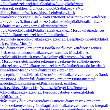
ök
Pótalkatrészek ezekhez: Csatlakozókönyökök
Szifon
katrészek ezekhez: Öblítőcső toldók
Csatlakozók PVC-
ldékhez
Pótalkatrészek ezekhez: Lefolyókészletek
alkatrészek ezekhez: Falsík alatti szifonok
Csőszifonok
Pótalkatrészek
zek ezekhez: Szifon csatlakozó
Csatlakozókönyökök
Pótalkatrészek
Pótalkatrészek ezekhez: Csőszifonok
Szifon
gyló
Mosdók
Mosdók
Pótalkatrészek ezekhez: Mosdók
Kétmedencés
osdók
Pótalkatrészek ezekhez: Pultra ültethető
Beépíthető mosdók
Pótalkatrészek ezekhez: Beépíthető mosdók
Alulról
szek ezekhez: Mosdók
ntő
Pótalkatrészek ezekhez: Kiöntő
Kiöntők
Pótalkatrészek ezekhez:
láb és szifontakaró
Pótalkatrészek ezekhez: Mosdóláb és
nzol
Mosdó készletek mosdószekrénnyel
Kézmosó készletek
z: Mosdó készletek mosdószekrénnyel
Szekrénybe építhető mosdó
osdószekrénnyel
Pótalkatrészek ezekhez: Beépíthető mosdó készletek
Kézmosókhoz
Mosdókhoz
Pótalkatrészek ezekhez:
orba építhető mosdó
Sarok kézmosókhoz
Pótalkatrészek ezekhez: Sarok
ő mosdóhoz, tálformájú
Pótalkatrészek ezekhez: Pultra ültethető
 mosdóhoz
Oldalszekrények
Pótalkatrészek ezekhez:
észek ezekhez: Magas kiegészítő szekrények
Középmagas
ítők
Pótalkatrészek ezekhez: Fürdőszobabútor-kiegészítők
Fali
törölközőtartó
zítők
Tükrök és tükrös szekrények
Tükrök
Pótalkatrészek ezekhez:
Tükrös szekrények
Integrált világítással
Pótalkatrészek ezekhez: Integrált
ugaszoló aljzatok
Szerelvények
Mosdócsaptelep
Pótalkatrészek