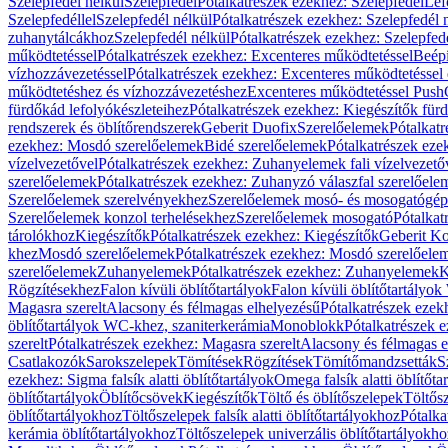
Szelepfedél nélkül
Szelepfedél
Pótalkatrészek ezekhez: Szelepfedél
Lef
Szelepfedéllel
Szelepfedél nélkül
Pótalkatrészek ezekhez: Szelepfedél 
zuhanytálcákhoz
Szelepfedél nélkül
Pótalkatrészek ezekhez: Szelepfed
működtetéssel
Pótalkatrészek ezekhez: Excenteres működtetéssel
Beépí
vízhozzávezetéssel
Pótalkatrészek ezekhez: Excenteres működtetéssel 
működtetéshez és vízhozzávezetéshez
Excenteres működtetéssel Push
fürdőkád lefolyókészleteihez
Pótalkatrészek ezekhez: Kiegészítők fürd
rendszerek és öblítőrendszerek
Geberit Duofix
Szerelőelemek
Pótalkat
ezekhez: Mosdó szerelőelemek
Bidé szerelőelemek
Pótalkatrészek eze
vízelvezetővel
Pótalkatrészek ezekhez: Zuhanyelemek fali vízelvezető
szerelőelemek
Pótalkatrészek ezekhez: Zuhanyzó válaszfal szerelőele
Szerelőelemek szerelvényekhez
Szerelőelemek mosó- és mosogatógé
Szerelőelemek konzol terhelésekhez
Szerelőelemek mosogató
Pótalkat
tárolókhoz
Kiegészítők
Pótalkatrészek ezekhez: Kiegészítők
Geberit K
khez
Mosdó szerelőelemek
Pótalkatrészek ezekhez: Mosdó szerelőele
szerelőelemek
Zuhanyelemek
Pótalkatrészek ezekhez: Zuhanyelemek
K
Rögzítésekhez
Falon kívüli öblítőtartályok
Falon kívüli öblítőtartály
Magasra szerelt
Alacsony és félmagas elhelyezésű
Pótalkatrészek ezek
öblítőtartályok WC-khez, szaniterkerámia
Monoblokk
Pótalkatrészek 
szerelt
Pótalkatrészek ezekhez: Magasra szerelt
Alacsony és félmagas e
Csatlakozók
Sarokszelepek
Tömítések
Rögzítések
Tömítőmandzsetták
S
ezekhez: Sigma falsík alatti öblítőtartályok
Omega falsík alatti öblítőta
öblítőtartályok
Öblítőcsövek
Kiegészítők
Töltő és öblítőszelepek
Töltős
öblítőtartályokhoz
Töltőszelepek falsík alatti öblítőtartályokhoz
Pótalka
kerámia öblítőtartályokhoz
Töltőszelepek univerzális öblítőtartályokho