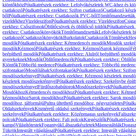
kiöntőkhöz
Pótalkatrészek ezekhez: Lefolyókészletek WC-khez és ki
csatlakozó
Pótalkatrészek ezekhez: Szifon csatlakozó
Csatlakozó készl
ből
Pótalkatrészek ezekhez: Csatlakozók PVC-ből
Tömítőmandzsetták
vizeldékhez
Vizeldeszifon
Pótalkatrészek ezekhez: Vizeldeszifon
Csiga
ezekhez: Csőszifonok
Öblítőcsövek és öblítőcső toldók
Pótalkatrészek
ezekhez: Csatlakozókönyökök
Tömítőmandzsetták
Lefolyókészletek b
csatlakozó
Csatlakozókönyökök
Burkolatok
Csatlakozók
Tömítések
Heg
mosdók
Pótalkatrészek ezekhez: Kétmedencés mosdók
Mosdók szekré
mosdók
Kézmosó
Pótalkatrészek ezekhez: Kézmosó
Sarok kézmosó
Fé
beépíthető mosdók
Pótalkatrészek ezekhez: Alulról beépíthető mosdók
gyerekeknek
Mosdók
Öblítőmedencék
Pótalkatrészek ezekhez: Öblít
Kiöntők
Többcélú medence
Pótalkatrészek ezekhez: Többcélú medenc
szifontakaró
Mosdólábak
Szifontakarók
Pótalkatrészek ezekhez: Szifon
mosdószekrénnyel
Pótalkatrészek ezekhez: Kézmosó készletek mosdó
készletek mosdószekrénnyel
Pótalkatrészek ezekhez: Szekrénybe épí
mosdószekrénnyel
Fürdőszobabútorok
Mosdószekrények
Pótalkatrész
Mosdókhoz
Kétmedencés mosdókhoz
Pótalkatrészek ezekhez: Kétm
kézmosókhoz
Sarok mosdókhoz
Pótalkatrészek ezekhez: Sarok mosd
mosdóhoz, tálformájú
Pultra ültethető mosdóhoz, négyszögletes
Pótalk
Oldalszekrények
Kisméretű oldalsó szekrények
Pótalkatrészek ezekhe
szekrények
Pótalkatrészek ezekhez: Középmagas szekrények
Faliszek
polcok
Pótalkatrészek ezekhez: Fali polcok
Kiegészítők
Pótalkatrészek
kampó
Világítótestek
Fogantyúk
Lábazatkészletek
Mágnestáblák
Dugasz
Tükrök
Integrált világítással
Pótalkatrészek ezekhez: Integrált világításs
világítással
Integrált világítás nélkül
Pótalkatrészek ezekhez: Integrált vi