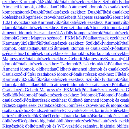
ezekhez: Karmantyúk
Szűkítők
Pótalkatrészek ezekhez: Szűkítők
Ívid
Átmeneti idomok, oldhatatlan
Oldható átmeneti idomok és csatlakozó
kompenzátorok
Dugók
Pótalkatrészek ezekhez: Dugók
Fűtési csatlako
kötésekhez
Rögzítések csövekhez
Geberit Mapress szénacél
Geberit Ma
1.0215
Közdarabok
Karmantyúk
Pótalkatrészek ezekhez: Karmantyúk
idomok
Pótalkatrészek ezekhez: Kereszt idomok
Átmeneti idomok, old
átmeneti idomok és csatlakozók
Axiális kompenzátorok
Pótalkatrésze
idomok
Geberit Mapress szénacél, FKM kék
Pótalkatrészek ezekhez:
Karmantyúk
Szűkítők
Pótalkatrészek ezekhez: Szűkítők
Ívidomok
Pótal
idomok, oldhatatlan
Oldható átmeneti idomok és csatlakozók
Pótalkatr
szénacélhoz
Tömítések csövekhez és idomokhoz
Burkolatok csövekhe
Mapress réz
Pótalkatrészek ezekhez: Geberit Mapress réz
Karmantyúk
idomok
Pótalkatrészek ezekhez: T-idomok
Belső cirkuláció
Pótalkatrés
Átmeneti idomok, oldhatatlan
Oldható átmeneti idomok és csatlakozó
Csatlakozók
Fűtési csatlakozó idomok
Pótalkatrészek ezekhez: Fűtési
Karmantyúk
Szűkítők
Pótalkatrészek ezekhez: Szűkítők
Ívidomok
Pótal
idomok, oldhatatlan
Oldható átmeneti idomok és csatlakozók
Pótalkatr
Csatlakozók
Geberit Mapress réz, FKM kék
Pótalkatrészek ezekhez: 
Szűkítők
Ívidomok
Pótalkatrészek ezekhez: Ívidomok
T-idomok
Pótalk
csatlakozók
Pótalkatrészek ezekhez: Oldható átmeneti idomok és csat
rézhez
Szigetelések csatlakozókhoz
Tömítések csövekhez és idomokh
csatlakozókhoz
Rendszertömítések
Csavarkészletek karimás kötésekhe
tartozékai
Érzékelők
Kábel
Térfogatáram korlátozó
Burkolatok és takar
öblítéssel
Beépíthető higiéniai öblítőberendezések
Pótalkatrészek ezekh
Kiegészítők öblítőtartályok és WC-vezérlők számára, higiéniai öblítés