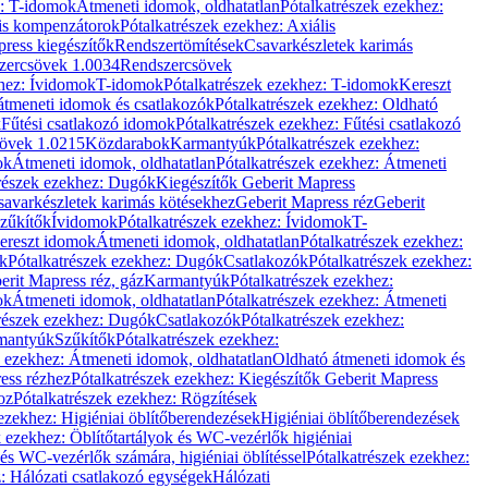
z: T-idomok
Átmeneti idomok, oldhatatlan
Pótalkatrészek ezekhez:
is kompenzátorok
Pótalkatrészek ezekhez: Axiális
ress kiegészítők
Rendszertömítések
Csavarkészletek karimás
zercsövek 1.0034
Rendszercsövek
khez: Ívidomok
T-idomok
Pótalkatrészek ezekhez: T-idomok
Kereszt
átmeneti idomok és csatlakozók
Pótalkatrészek ezekhez: Oldható
k
Fűtési csatlakozó idomok
Pótalkatrészek ezekhez: Fűtési csatlakozó
övek 1.0215
Közdarabok
Karmantyúk
Pótalkatrészek ezekhez:
ok
Átmeneti idomok, oldhatatlan
Pótalkatrészek ezekhez: Átmeneti
részek ezekhez: Dugók
Kiegészítők Geberit Mapress
savarkészletek karimás kötésekhez
Geberit Mapress réz
Geberit
Szűkítők
Ívidomok
Pótalkatrészek ezekhez: Ívidomok
T-
Kereszt idomok
Átmeneti idomok, oldhatatlan
Pótalkatrészek ezekhez:
k
Pótalkatrészek ezekhez: Dugók
Csatlakozók
Pótalkatrészek ezekhez:
erit Mapress réz, gáz
Karmantyúk
Pótalkatrészek ezekhez:
ok
Átmeneti idomok, oldhatatlan
Pótalkatrészek ezekhez: Átmeneti
részek ezekhez: Dugók
Csatlakozók
Pótalkatrészek ezekhez:
rmantyúk
Szűkítők
Pótalkatrészek ezekhez:
k ezekhez: Átmeneti idomok, oldhatatlan
Oldható átmeneti idomok és
ess rézhez
Pótalkatrészek ezekhez: Kiegészítők Geberit Mapress
oz
Pótalkatrészek ezekhez: Rögzítések
ezekhez: Higiéniai öblítőberendezések
Higiéniai öblítőberendezések
k ezekhez: Öblítőtartályok és WC-vezérlők higiéniai
 és WC-vezérlők számára, higiéniai öblítéssel
Pótalkatrészek ezekhez:
: Hálózati csatlakozó egységek
Hálózati