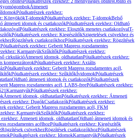
éges öblítés
Pótalkatrészek ezekhez: 2 mennyiséges öblítés
Öblítő és
Nyomógombok
Átmeneti
ű
Idomok
Pótalkatrészek ezekhez:
ez: Könyökök
T-idomok
Pótalkatrészek ezekhez: T-idomok
Belső
ó átmeneti idomok és csatlakozók
Pótalkatrészek ezekhez: Oldható
tlakozóval
Pótalkatrészek ezekhez: Elosztók menetes csatlakozóval
T-
szítők
Pótalkatrészek ezekhez: Kiegészítők
Szigetelések csövekhez és
vekhez
Rögzítések csatlakozókhoz
Pótalkatrészek ezekhez: Rögzítések
l
Pótalkatrészek ezekhez: Geberit Mapress rozsdamentes
 ezekhez: Karmantyúk
Szűkítők
Pótalkatrészek ezekhez:
ső cirkuláció
Átmeneti idomok, oldhatatlan
Pótalkatrészek ezekhez:
is kompenzátorok
Pótalkatrészek ezekhez: Axiális
gáz
Pótalkatrészek ezekhez: Geberit Mapress rozsdamentes acél,
űkítők
Pótalkatrészek ezekhez: Szűkítők
Ívidomok
Pótalkatrészek
tatlan
Oldható átmeneti idomok és csatlakozók
Pótalkatrészek
erit Mapress rozsdamentes acél, LABS-free
Pótalkatrészek ezekhez:
521
Karmantyúk
Pótalkatrészek ezekhez:
ok
Átmeneti idomok, oldhatatlan
Pótalkatrészek ezekhez: Átmeneti
részek ezekhez: Dugók
Csatlakozók
Pótalkatrészek ezekhez:
szek ezekhez: Geberit Mapress rozsdamentes acél, FKM
 ezekhez: Karmantyúk
Szűkítők
Pótalkatrészek ezekhez:
k ezekhez: Átmeneti idomok, oldhatatlan
Oldható átmeneti idomok és
ess rozsdamentes acélhoz
Pótalkatrészek ezekhez: Kiegészítők
z
Rögzítések csövekhez
Rögzítések csatlakozókhoz
Pótalkatrészek
omok
Pótalkatrészek ezekhez: Idomok
Karmantyúk
Pótalkatrészek