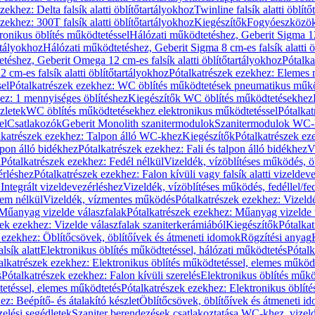
zekhez: Delta falsík alatti öblítőtartályokhoz
Twinline falsík alatti öblít
zekhez: 300T falsík alatti öblítőtartályokhoz
Kiegészítők
Fogyóeszközö
ronikus öblítés működtetéssel
Hálózati működtetéshez, Geberit Sigma 12 
rtályokhoz
Hálózati működtetéshez, Geberit Sigma 8 cm-es falsík alatti ö
téshez, Geberit Omega 12 cm-es falsík alatti öblítőtartályokhoz
Pótalk
cm-es falsík alatti öblítőtartályokhoz
Pótalkatrészek ezekhez: Elemes m
el
Pótalkatrészek ezekhez: WC öblítés működtetések pneumatikus műkö
ez: 1 mennyiséges öblítéshez
Kiegészítők WC öblítés működtetésekhez
zletek
WC öblítés működtetésekhez elektronikus működtetéssel
Pótalka
el
Csatlakozók
Geberit Monolith szanitermodulok
Szanitermodulok WC-
lkatrészek ezekhez: Talpon álló WC-khez
Kiegészítők
Pótalkatrészek ez
alpon álló bidékhez
Pótalkatrészek ezekhez: Fali és talpon álló bidékhez
V
l
Pótalkatrészek ezekhez: Fedél nélkül
Vizeldék, vízöblítéses működés, ö
érléshez
Pótalkatrészek ezekhez: Falon kívüli vagy falsík alatti vizeldev
Integrált vizeldevezérléshez
Vizeldék, vízöblítéses működés, fedéllel/fe
rem nélkül
Vizeldék, vízmentes működés
Pótalkatrészek ezekhez: Vizel
Műanyag vizelde válaszfalak
Pótalkatrészek ezekhez: Műanyag vizelde 
zek ezekhez: Vizelde válaszfalak szaniterkerámiából
Kiegészítők
Pótalka
 ezekhez: Öblítőcsövek, öblítőívek és átmeneti idomok
Rögzítési anyag
lsík alatt
Elektronikus öblítés működtetéssel, hálózati működtetés
Pótalk
alkatrészek ezekhez: Elektronikus öblítés működtetéssel, elemes működ
s
Pótalkatrészek ezekhez: Falon kívüli szerelés
Elektronikus öblítés műkö
tetéssel, elemes működtetés
Pótalkatrészek ezekhez: Elektronikus öblít
z: Beépítő- és átalakító készlet
Öblítőcsövek, öblítőívek és átmeneti i
elési segédletek
Szaniter berendezések csatlakoztatása WC-khez, vizel