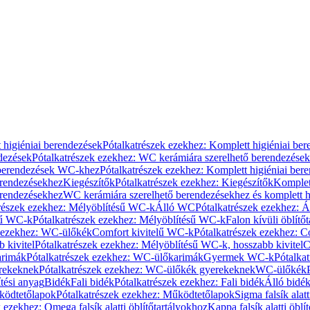
 higiéniai berendezések
Pótalkatrészek ezekhez: Komplett higiéniai be
dezések
Pótalkatrészek ezekhez: WC kerámiára szerelhető berendezések
 berendezések WC-khez
Pótalkatrészek ezekhez: Komplett higiéniai be
erendezésekhez
Kiegészítők
Pótalkatrészek ezekhez: Kiegészítők
Komplet
erendezésekhez
WC kerámiára szerelhető berendezésekhez és komplett h
részek ezekhez: Mélyöblítésű WC-k
Álló WC
Pótalkatrészek ezekhez: 
sű WC-k
Pótalkatrészek ezekhez: Mélyöblítésű WC-k
Falon kívüli öblítő
k ezekhez: WC-ülőkék
Comfort kivitelű WC-k
Pótalkatrészek ezekhez: C
 kivitel
Pótalkatrészek ezekhez: Mélyöblítésű WC-k, hosszabb kivitel
C
rimák
Pótalkatrészek ezekhez: WC-ülőkarimák
Gyermek WC-k
Pótalka
rekeknek
Pótalkatrészek ezekhez: WC-ülőkék gyerekeknek
WC-ülőkék
tési anyag
Bidék
Fali bidék
Pótalkatrészek ezekhez: Fali bidék
Álló bidé
ödtetőlapok
Pótalkatrészek ezekhez: Működtetőlapok
Sigma falsík alatt
 ezekhez: Omega falsík alatti öblítőtartályokhoz
Kappa falsík alatti öblí