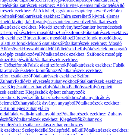
dtetés
Pótalkatrészek ezekhez: Álló kivitel, elemes működtetés
Álló
trészek ezekhez: Álló kivitel, egykaros csaptelep keverővel
Falra
ködtetés
Pótalkatrészek ezekhez: Falra szerelhető kivitel, elemes
elhető kivitel, két fogantyús csaptelep keverővel
Pótalkatrészek
alkatrészek ezekhez: Mosdó szerelvényhez
Szaniter berendezések
z: Lefolyókészletek mosdókhoz
Csőszifonok
Pótalkatrészek ezekhez:
zek ezekhez: Búraszifonok mosdókhoz
Búraszifonok mosdókhoz,
alatti szifonok
Mosdó csatlakozó
Pótalkatrészek ezekhez: Mosdó
k
Állócsövek
Hosszabbítók
Működtetések
Lefolyókészletek mosogató
osógép csatlakozóval
Pótalkatrészek ezekhez: Szifonok mosógép
lakozó
Kiegészítők
Pótalkatrészek ezekhez:
z: Csőszifonok
Falsík alatti szifonok
Pótalkatrészek ezekhez: Falsík
ők
Lefolyókészletek kiöntőkhöz
Pótalkatrészek ezekhez:
zifon csatlakozó
Pótalkatrészek ezekhez: Szifon
Zuhany
Padlóvíz-elvezetés zuhanyokhoz
Pótalkatrészek ezekhez:
hez: Kiegészítők zuhanyfolyókákhoz
Padlóösszefolyó épített
szek ezekhez: Kiegészítők épített zuhanyozók
ezekhez: Kiegészítők fali vízelvezetőkhöz
Zuhanytálcák és
lőelemek
Zuhanytálcák ásványi anyagból
Pótalkatrészek ezekhez:
z: Különleges zuhanytálca
oldalfalak walk-in zuhanyokhoz
Pótalkatrészek ezekhez: Zuhany
észítők
Pótalkatrészek ezekhez: Kiegészítők
Zuhanyok
erendezések csatlakoztatása zuhanyokhoz és
ek ezekhez: Szelepfedéllel
Szelepfedél nélkül
Pótalkatrészek ezekhez: