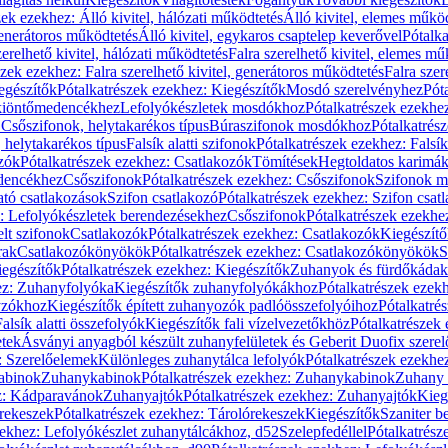
zek ezekhez: Álló kivitel, hálózati működtetés
Álló kivitel, elemes műkö
generátoros működtetés
Álló kivitel, egykaros csaptelep keverővel
Pótalka
erelhető kivitel, hálózati működtetés
Falra szerelhető kivitel, elemes mű
szek ezekhez: Falra szerelhető kivitel, generátoros működtetés
Falra szer
egészítők
Pótalkatrészek ezekhez: Kiegészítők
Mosdó szerelvényhez
Pót
 kiöntőmedencékhez
Lefolyókészletek mosdókhoz
Pótalkatrészek ezekhe
 Csőszifonok, helytakarékos típus
Búraszifonok mosdókhoz
Pótalkatrés
helytakarékos típus
Falsík alatti szifonok
Pótalkatrészek ezekhez: Falsík 
zók
Pótalkatrészek ezekhez: Csatlakozók
Tömítések
Hegtoldatos karimá
edencékhez
Csőszifonok
Pótalkatrészek ezekhez: Csőszifonok
Szifonok m
tó csatlakozások
Szifon csatlakozó
Pótalkatrészek ezekhez: Szifon csat
z: Lefolyókészletek berendezésekhez
Csőszifonok
Pótalkatrészek ezekhe
elt szifonok
Csatlakozók
Pótalkatrészek ezekhez: Csatlakozók
Kiegészít
rak
Csatlakozókönyökök
Pótalkatrészek ezekhez: Csatlakozókönyökök
S
egészítők
Pótalkatrészek ezekhez: Kiegészítők
Zuhanyok és fürdőkádak
ez: Zuhanyfolyóka
Kiegészítők zuhanyfolyókákhoz
Pótalkatrészek ezek
nyzókhoz
Kiegészítők épített zuhanyozók padlóösszefolyóihoz
Pótalkatré
alsík alatti összefolyók
Kiegészítők fali vízelvezetőkhöz
Pótalkatrészek 
etek
Ásványi anyagból készült zuhanyfelületek és Geberit Duofix szere
: Szerelőelemek
Különleges zuhanytálca lefolyók
Pótalkatrészek ezekhe
abinok
Zuhanykabinok
Pótalkatrészek ezekhez: Zuhanykabinok
Zuhany 
ez: Kádparavánok
Zuhanyajtók
Pótalkatrészek ezekhez: Zuhanyajtók
Kieg
rekeszek
Pótalkatrészek ezekhez: Tárolórekeszek
Kiegészítők
Szaniter b
zekhez: Lefolyókészlet zuhanytálcákhoz, d52
Szelepfedéllel
Pótalkatrész