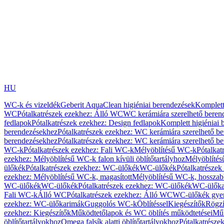
HU
WC-k és vizeldék
Geberit AquaClean higiéniai berendezések
Komplett
WC
Pótalkatrészek ezekhez: Álló WC
WC kerámiára szerelhető beren
fedlapok
Pótalkatrészek ezekhez: Design fedlapok
Komplett higiéniai
berendezésekhez
Pótalkatrészek ezekhez: WC kerámiára szerelhető b
berendezésekhez
Pótalkatrészek ezekhez: WC kerámiára szerelhető b
WC-k
Pótalkatrészek ezekhez: Fali WC-k
Mélyöblítésű WC-k
Pótalkat
ezekhez: Mélyöblítésű WC-k falon kívüli öblítőtartályhoz
Mélyöblíté
ülőkék
Pótalkatrészek ezekhez: WC-ülőkék
WC-ülőkék
Pótalkatrésze
ezekhez: Mélyöblítésű WC-k, magasított
Mélyöblítésű WC-k, hosszabb
WC-ülőkék
WC-ülőkék
Pótalkatrészek ezekhez: WC-ülőkék
WC-ülőka
Fali WC-k
Álló WC
Pótalkatrészek ezekhez: Álló WC
WC-ülőkék gye
ezekhez: WC-ülőkarimák
Guggolós WC-k
Öblítéssel
Kiegészítők
Rögzí
ezekhez: Kiegészítők
Működtetőlapok és WC öblítés működtetései
Műk
öblítőtartályokhoz
Omega falsík alatti öblítőtartályokhoz
Pótalkatrészek