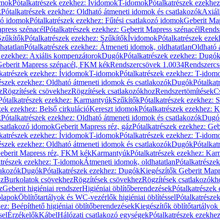
omok
Pótalkatrészek ezekhez: Ívidomok
T-idomok
Pótalkatrészek ezekhe
k
Pótalkatrészek ezekhez: Oldható átmeneti idomok és csatlakozók
Axiál
zó idomok
Pótalkatrészek ezekhez: Fűtési csatlakozó idomok
Geberit Map
press szénacél
Pótalkatrészek ezekhez: Geberit Mapress szénacél
Rends
Szűkítők
Pótalkatrészek ezekhez: Szűkítők
Ívidomok
Pótalkatrészek eze
hatatlan
Pótalkatrészek ezekhez: Átmeneti idomok, oldhatatlan
Oldható 
k ezekhez: Axiális kompenzátorok
Dugók
Pótalkatrészek ezekhez: Dugó
 Geberit Mapress szénacél, FKM kék
Rendszercsövek 1.0034
Rendszercs
katrészek ezekhez: Ívidomok
T-idomok
Pótalkatrészek ezekhez: T-idom
észek ezekhez: Oldható átmeneti idomok és csatlakozók
Dugók
Pótalkat
z
Rögzítések csövekhez
Rögzítések csatlakozókhoz
Rendszertömítések
C
Pótalkatrészek ezekhez: Karmantyúk
Szűkítők
Pótalkatrészek ezekhez: 
zek ezekhez: Belső cirkuláció
Kereszt idomok
Pótalkatrészek ezekhez: 
k
Pótalkatrészek ezekhez: Oldható átmeneti idomok és csatlakozók
Dugó
 csatlakozó idomok
Geberit Mapress réz, gáz
Pótalkatrészek ezekhez: Geb
katrészek ezekhez: Ívidomok
T-idomok
Pótalkatrészek ezekhez: T-idom
észek ezekhez: Oldható átmeneti idomok és csatlakozók
Dugók
Pótalkat
Geberit Mapress réz, FKM kék
Karmantyúk
Pótalkatrészek ezekhez: Ka
atrészek ezekhez: T-idomok
Átmeneti idomok, oldhatatlan
Pótalkatrésze
lakozók
Dugók
Pótalkatrészek ezekhez: Dugók
Kiegészítők Geberit Mapr
oz
Burkolatok csövekhez
Rögzítések csövekhez
Rögzítések csatlakozókh
z
Geberit higiéniai rendszer
Higiéniai öblítőberendezések
Pótalkatrészek 
ólapok
Öblítőtartályok és WC-vezérlők higiéniai öblítéssel
Pótalkatrésze
ez: Beépíthető higiéniai öblítőberendezések
Kiegészítők öblítőtartályok
sel
Érzékelők
Kábel
Hálózati csatlakozó egységek
Pótalkatrészek ezekhez