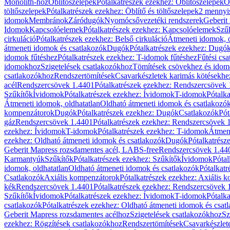
Monolith-hoz
Öblítőszelepek
Pótalkatrészek ezekhez: Öblítőszelepek
Ö
töltőszelepek
Pótalkatrészek ezekhez: Öblítő és töltőszelepek
2 mennyis
idomok
Membránok
Záródugók
Nyomócsővezetéki rendszerek
Geberit
Idomok
Kapcsolóelemek
Pótalkatrészek ezekhez: Kapcsolóelemek
Szű
cirkuláció
Pótalkatrészek ezekhez: Belső cirkuláció
Átmeneti idomok, o
átmeneti idomok és csatlakozók
Dugók
Pótalkatrészek ezekhez: Dugó
idomok fűtéshez
Pótalkatrészek ezekhez: T-idomok fűtéshez
Fűtési cs
idomokhoz
Szigetelések csatlakozókhoz
Tömítések csövekhez és ido
csatlakozókhoz
Rendszertömítések
Csavarkészletek karimás kötésekhe
acél
Rendszercsövek 1.4401
Pótalkatrészek ezekhez: Rendszercsövek
Szűkítők
Ívidomok
Pótalkatrészek ezekhez: Ívidomok
T-idomok
Pótalk
Átmeneti idomok, oldhatatlan
Oldható átmeneti idomok és csatlakozó
kompenzátorok
Dugók
Pótalkatrészek ezekhez: Dugók
Csatlakozók
Pót
gáz
Rendszercsövek 1.4401
Pótalkatrészek ezekhez: Rendszercsövek 
ezekhez: Ívidomok
T-idomok
Pótalkatrészek ezekhez: T-idomok
Átmene
ezekhez: Oldható átmeneti idomok és csatlakozók
Dugók
Pótalkatrész
Geberit Mapress rozsdamentes acél, LABS-free
Rendszercsövek 1.44
Karmantyúk
Szűkítők
Pótalkatrészek ezekhez: Szűkítők
Ívidomok
Pótal
idomok, oldhatatlan
Oldható átmeneti idomok és csatlakozók
Pótalkatr
Csatlakozók
Axiális kompenzátorok
Pótalkatrészek ezekhez: Axiális 
kék
Rendszercsövek 1.4401
Pótalkatrészek ezekhez: Rendszercsövek 
Szűkítők
Ívidomok
Pótalkatrészek ezekhez: Ívidomok
T-idomok
Pótalk
csatlakozók
Pótalkatrészek ezekhez: Oldható átmeneti idomok és csat
Geberit Mapress rozsdamentes acélhoz
Szigetelések csatlakozókhoz
Sz
ezekhez: Rögzítések csatlakozókhoz
Rendszertömítések
Csavarkészlet