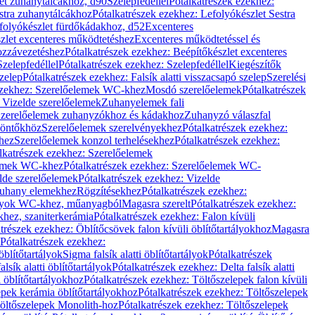
let zuhanytálcákhoz, d90
Szelepfedéllel
Pótalkatrészek ezekhez:
stra zuhanytálcákhoz
Pótalkatrészek ezekhez: Lefolyókészlet Sestra
efolyókészlet fürdőkádakhoz, d52
Excenteres
szlet excenteres működtetéshez
Excenteres működtetéssel és
ozzávezetéshez
Pótalkatrészek ezekhez: Beépítőkészlet excenteres
Szelepfedéllel
Pótalkatrészek ezekhez: Szelepfedéllel
Kiegészítők
szelep
Pótalkatrészek ezekhez: Falsík alatti visszacsapó szelep
Szerelési
ezekhez: Szerelőelemek WC-khez
Mosdó szerelőelemek
Pótalkatrészek
 Vizelde szerelőelemek
Zuhanyelemek fali
 Szerelőelemek zuhanyzókhoz és kádakhoz
Zuhanyzó válaszfal
iöntőkhöz
Szerelőelemek szerelvényekhez
Pótalkatrészek ezekhez:
hez
Szerelőelemek konzol terhelésekhez
Pótalkatrészek ezekhez:
lkatrészek ezekhez: Szerelőelemek
lemek WC-khez
Pótalkatrészek ezekhez: Szerelőelemek WC-
lde szerelőelemek
Pótalkatrészek ezekhez: Vizelde
uhany elemekhez
Rögzítésekhez
Pótalkatrészek ezekhez:
rtályok WC-khez, műanyagból
Magasra szerelt
Pótalkatrészek ezekhez:
khez, szaniterkerámia
Pótalkatrészek ezekhez: Falon kívüli
trészek ezekhez: Öblítőcsövek falon kívüli öblítőtartályokhoz
Magasra
Pótalkatrészek ezekhez:
 öblítőtartályok
Sigma falsík alatti öblítőtartályok
Pótalkatrészek
alsík alatti öblítőtartályok
Pótalkatrészek ezekhez: Delta falsík alatti
 öblítőtartályokhoz
Pótalkatrészek ezekhez: Töltőszelepek falon kívüli
epek kerámia öblítőtartályokhoz
Pótalkatrészek ezekhez: Töltőszelepek
öltőszelepek Monolith-hoz
Pótalkatrészek ezekhez: Töltőszelepek