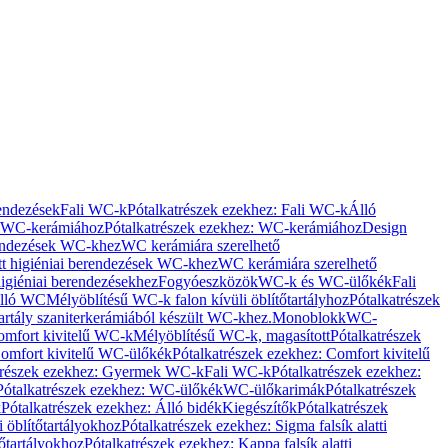
rendezések
Fali WC-k
Pótalkatrészek ezekhez: Fali WC-k
Álló
WC-kerámiához
Pótalkatrészek ezekhez: WC-kerámiához
Design
rendezések WC-khez
WC kerámiára szerelhető
t higiéniai berendezések WC-khez
WC kerámiára szerelhető
igiéniai berendezésekhez
Fogyóeszközök
WC-k és WC-ülőkék
Fali
Álló WC
Mélyöblítésű WC-k falon kívüli öblítőtartályhoz
Pótalkatrészek
tartály szaniterkerámiából készült WC-khez.
Monoblokk
WC-
omfort kivitelű WC-k
Mélyöblítésű WC-k, magasított
Pótalkatrészek
omfort kivitelű WC-ülőkék
Pótalkatrészek ezekhez: Comfort kivitelű
trészek ezekhez: Gyermek WC-k
Fali WC-k
Pótalkatrészek ezekhez:
Pótalkatrészek ezekhez: WC-ülőkék
WC-ülőkarimák
Pótalkatrészek
k
Pótalkatrészek ezekhez: Álló bidék
Kiegészítők
Pótalkatrészek
i öblítőtartályokhoz
Pótalkatrészek ezekhez: Sigma falsík alatti
tőtartályokhoz
Pótalkatrészek ezekhez: Kappa falsík alatti