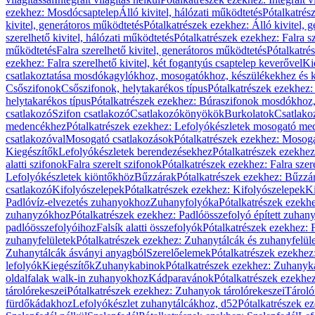
ezekhez: Mosdócsaptelep
Álló kivitel, hálózati működtetés
Pótalkatrés
kivitel, generátoros működtetés
Pótalkatrészek ezekhez: Álló kivitel, 
szerelhető kivitel, hálózati működtetés
Pótalkatrészek ezekhez: Falra sz
működtetés
Falra szerelhető kivitel, generátoros működtetés
Pótalkatré
ezekhez: Falra szerelhető kivitel, két fogantyús csaptelep keverővel
Ki
csatlakoztatása mosdókagylókhoz, mosogatókhoz, készülékekhez és
Csőszifonok
Csőszifonok, helytakarékos típus
Pótalkatrészek ezekhez:
helytakarékos típus
Pótalkatrészek ezekhez: Búraszifonok mosdókhoz, 
csatlakozó
Szifon csatlakozó
Csatlakozókönyökök
Burkolatok
Csatlako
medencékhez
Pótalkatrészek ezekhez: Lefolyókészletek mosogató m
csatlakozóval
Mosogató csatlakozások
Pótalkatrészek ezekhez: Mosoga
Kiegészítők
Lefolyókészletek berendezésekhez
Pótalkatrészek ezekhe
alatti szifonok
Falra szerelt szifonok
Pótalkatrészek ezekhez: Falra szer
Lefolyókészletek kiöntőkhöz
Bűzzárak
Pótalkatrészek ezekhez: Bűzzá
csatlakozó
Kifolyószelepek
Pótalkatrészek ezekhez: Kifolyószelepek
Ki
Padlóvíz-elvezetés zuhanyokhoz
Zuhanyfolyóka
Pótalkatrészek ezekh
zuhanyzókhoz
Pótalkatrészek ezekhez: Padlóösszefolyó épített zuha
padlóösszefolyóihoz
Falsík alatti összefolyók
Pótalkatrészek ezekhez: F
zuhanyfelületek
Pótalkatrészek ezekhez: Zuhanytálcák és zuhanyfelül
Zuhanytálcák ásványi anyagból
Szerelőelemek
Pótalkatrészek ezekhez
lefolyók
Kiegészítők
Zuhanykabinok
Pótalkatrészek ezekhez: Zuhanyk
oldalfalak walk-in zuhanyokhoz
Kádparavánok
Pótalkatrészek ezekh
tárolórekeszei
Pótalkatrészek ezekhez: Zuhanyok tárolórekeszei
Tároló
fürdőkádakhoz
Lefolyókészlet zuhanytálcákhoz, d52
Pótalkatrészek e