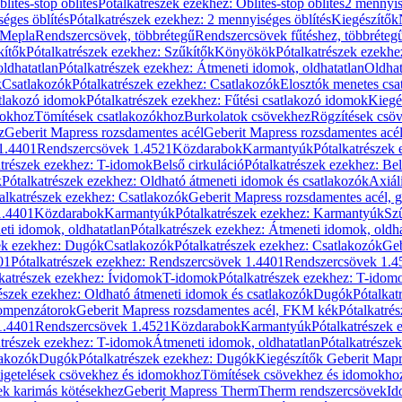
blítés-stop öblítés
Pótalkatrészek ezekhez: Öblítés-stop öblítés
2 mennyis
éges öblítés
Pótalkatrészek ezekhez: 2 mennyiséges öblítés
Kiegészítők
 Mepla
Rendszercsövek, többrétegű
Rendszercsövek fűtéshez, többréteg
kítők
Pótalkatrészek ezekhez: Szűkítők
Könyökök
Pótalkatrészek ezekh
ldhatatlan
Pótalkatrészek ezekhez: Átmeneti idomok, oldhatatlan
Oldhat
k
Csatlakozók
Pótalkatrészek ezekhez: Csatlakozók
Elosztók menetes csa
atlakozó idomok
Pótalkatrészek ezekhez: Fűtési csatlakozó idomok
Kiegé
mokhoz
Tömítések csatlakozókhoz
Burkolatok csövekhez
Rögzítések csö
z
Geberit Mapress rozsdamentes acél
Geberit Mapress rozsdamentes acé
 1.4401
Rendszercsövek 1.4521
Közdarabok
Karmantyúk
Pótalkatrészek
atrészek ezekhez: T-idomok
Belső cirkuláció
Pótalkatrészek ezekhez: Bel
k
Pótalkatrészek ezekhez: Oldható átmeneti idomok és csatlakozók
Axiál
alkatrészek ezekhez: Csatlakozók
Geberit Mapress rozsdamentes acél, 
1.4401
Közdarabok
Karmantyúk
Pótalkatrészek ezekhez: Karmantyúk
Sz
ti idomok, oldhatatlan
Pótalkatrészek ezekhez: Átmeneti idomok, oldha
ek ezekhez: Dugók
Csatlakozók
Pótalkatrészek ezekhez: Csatlakozók
Geb
01
Pótalkatrészek ezekhez: Rendszercsövek 1.4401
Rendszercsövek 1.4
katrészek ezekhez: Ívidomok
T-idomok
Pótalkatrészek ezekhez: T-idom
észek ezekhez: Oldható átmeneti idomok és csatlakozók
Dugók
Pótalkat
kompenzátorok
Geberit Mapress rozsdamentes acél, FKM kék
Pótalkatré
1.4401
Rendszercsövek 1.4521
Közdarabok
Karmantyúk
Pótalkatrészek
atrészek ezekhez: T-idomok
Átmeneti idomok, oldhatatlan
Pótalkatrésze
lakozók
Dugók
Pótalkatrészek ezekhez: Dugók
Kiegészítők Geberit Mapr
igetelések csövekhez és idomokhoz
Tömítések csövekhez és idomokho
ek karimás kötésekhez
Geberit Mapress Therm
Therm rendszercsövek
Id