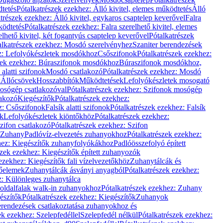
dtetés
Pótalkatrészek ezekhez: Álló kivitel, elemes működtetés
Álló
trészek ezekhez: Álló kivitel, egykaros csaptelep keverővel
Falra
ködtetés
Pótalkatrészek ezekhez: Falra szerelhető kivitel, elemes
elhető kivitel, két fogantyús csaptelep keverővel
Pótalkatrészek
alkatrészek ezekhez: Mosdó szerelvényhez
Szaniter berendezések
z: Lefolyókészletek mosdókhoz
Csőszifonok
Pótalkatrészek ezekhez:
zek ezekhez: Búraszifonok mosdókhoz
Búraszifonok mosdókhoz,
alatti szifonok
Mosdó csatlakozó
Pótalkatrészek ezekhez: Mosdó
k
Állócsövek
Hosszabbítók
Működtetések
Lefolyókészletek mosogató
osógép csatlakozóval
Pótalkatrészek ezekhez: Szifonok mosógép
lakozó
Kiegészítők
Pótalkatrészek ezekhez:
z: Csőszifonok
Falsík alatti szifonok
Pótalkatrészek ezekhez: Falsík
ők
Lefolyókészletek kiöntőkhöz
Pótalkatrészek ezekhez:
zifon csatlakozó
Pótalkatrészek ezekhez: Szifon
Zuhany
Padlóvíz-elvezetés zuhanyokhoz
Pótalkatrészek ezekhez:
hez: Kiegészítők zuhanyfolyókákhoz
Padlóösszefolyó épített
szek ezekhez: Kiegészítők épített zuhanyozók
ezekhez: Kiegészítők fali vízelvezetőkhöz
Zuhanytálcák és
lőelemek
Zuhanytálcák ásványi anyagból
Pótalkatrészek ezekhez:
z: Különleges zuhanytálca
oldalfalak walk-in zuhanyokhoz
Pótalkatrészek ezekhez: Zuhany
észítők
Pótalkatrészek ezekhez: Kiegészítők
Zuhanyok
erendezések csatlakoztatása zuhanyokhoz és
ek ezekhez: Szelepfedéllel
Szelepfedél nélkül
Pótalkatrészek ezekhez: