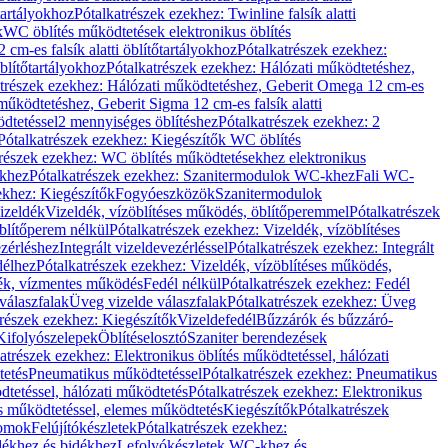
őtartályokhoz
Pótalkatrészek ezekhez: Twinline falsík alatti
k
WC öblítés működtetések elektronikus öblítés
cm-es falsík alatti öblítőtartályokhoz
Pótalkatrészek ezekhez:
blítőtartályokhoz
Pótalkatrészek ezekhez: Hálózati működtetéshez,
atrészek ezekhez: Hálózati működtetéshez, Geberit Omega 12 cm-es
űködtetéshez, Geberit Sigma 12 cm-es falsík alatti
dtetéssel
2 mennyiséges öblítéshez
Pótalkatrészek ezekhez: 2
Pótalkatrészek ezekhez: Kiegészítők WC öblítés
trészek ezekhez: WC öblítés működtetésekhez elektronikus
khez
Pótalkatrészek ezekhez: Szanitermodulok WC-khez
Fali WC-
ekhez: Kiegészítők
Fogyóeszközök
Szanitermodulok
izeldék
Vizeldék, vízöblítéses működés, öblítőperemmel
Pótalkatrészek
blítőperem nélkül
Pótalkatrészek ezekhez: Vizeldék, vízöblítéses
ezérléshez
Integrált vizeldevezérléssel
Pótalkatrészek ezekhez: Integrált
délhez
Pótalkatrészek ezekhez: Vizeldék, vízöblítéses működés,
dék, vízmentes működés
Fedél nélkül
Pótalkatrészek ezekhez: Fedél
válaszfalak
Üveg vizelde válaszfalak
Pótalkatrészek ezekhez: Üveg
trészek ezekhez: Kiegészítők
Vizeldefedél
Bűzzárók és bűzzáró-
Kifolyószelepek
Öblítéselosztó
Szaniter berendezések
atrészek ezekhez: Elektronikus öblítés működtetéssel, hálózati
tetés
Pneumatikus működtetéssel
Pótalkatrészek ezekhez: Pneumatikus
dtetéssel, hálózati működtetés
Pótalkatrészek ezekhez: Elektronikus
és működtetéssel, elemes működtetés
Kiegészítők
Pótalkatrészek
domok
Felújítókészletek
Pótalkatrészek ezekhez:
dékhez és bidékhez
Lefolyókészletek WC-khez és