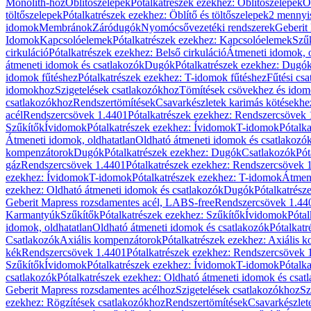
Monolith-hoz
Öblítőszelepek
Pótalkatrészek ezekhez: Öblítőszelepek
Ö
töltőszelepek
Pótalkatrészek ezekhez: Öblítő és töltőszelepek
2 mennyis
idomok
Membránok
Záródugók
Nyomócsővezetéki rendszerek
Geberit
Idomok
Kapcsolóelemek
Pótalkatrészek ezekhez: Kapcsolóelemek
Szű
cirkuláció
Pótalkatrészek ezekhez: Belső cirkuláció
Átmeneti idomok, o
átmeneti idomok és csatlakozók
Dugók
Pótalkatrészek ezekhez: Dugó
idomok fűtéshez
Pótalkatrészek ezekhez: T-idomok fűtéshez
Fűtési cs
idomokhoz
Szigetelések csatlakozókhoz
Tömítések csövekhez és ido
csatlakozókhoz
Rendszertömítések
Csavarkészletek karimás kötésekhe
acél
Rendszercsövek 1.4401
Pótalkatrészek ezekhez: Rendszercsövek
Szűkítők
Ívidomok
Pótalkatrészek ezekhez: Ívidomok
T-idomok
Pótalk
Átmeneti idomok, oldhatatlan
Oldható átmeneti idomok és csatlakozó
kompenzátorok
Dugók
Pótalkatrészek ezekhez: Dugók
Csatlakozók
Pót
gáz
Rendszercsövek 1.4401
Pótalkatrészek ezekhez: Rendszercsövek 
ezekhez: Ívidomok
T-idomok
Pótalkatrészek ezekhez: T-idomok
Átmene
ezekhez: Oldható átmeneti idomok és csatlakozók
Dugók
Pótalkatrész
Geberit Mapress rozsdamentes acél, LABS-free
Rendszercsövek 1.44
Karmantyúk
Szűkítők
Pótalkatrészek ezekhez: Szűkítők
Ívidomok
Pótal
idomok, oldhatatlan
Oldható átmeneti idomok és csatlakozók
Pótalkatr
Csatlakozók
Axiális kompenzátorok
Pótalkatrészek ezekhez: Axiális 
kék
Rendszercsövek 1.4401
Pótalkatrészek ezekhez: Rendszercsövek 
Szűkítők
Ívidomok
Pótalkatrészek ezekhez: Ívidomok
T-idomok
Pótalk
csatlakozók
Pótalkatrészek ezekhez: Oldható átmeneti idomok és csat
Geberit Mapress rozsdamentes acélhoz
Szigetelések csatlakozókhoz
Sz
ezekhez: Rögzítések csatlakozókhoz
Rendszertömítések
Csavarkészlet