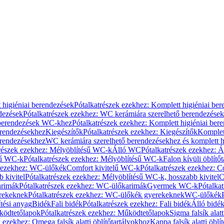
 higiéniai berendezések
Pótalkatrészek ezekhez: Komplett higiéniai be
dezések
Pótalkatrészek ezekhez: WC kerámiára szerelhető berendezések
 berendezések WC-khez
Pótalkatrészek ezekhez: Komplett higiéniai be
erendezésekhez
Kiegészítők
Pótalkatrészek ezekhez: Kiegészítők
Komplet
erendezésekhez
WC kerámiára szerelhető berendezésekhez és komplett h
részek ezekhez: Mélyöblítésű WC-k
Álló WC
Pótalkatrészek ezekhez: 
sű WC-k
Pótalkatrészek ezekhez: Mélyöblítésű WC-k
Falon kívüli öblítő
k ezekhez: WC-ülőkék
Comfort kivitelű WC-k
Pótalkatrészek ezekhez: C
 kivitel
Pótalkatrészek ezekhez: Mélyöblítésű WC-k, hosszabb kivitel
C
rimák
Pótalkatrészek ezekhez: WC-ülőkarimák
Gyermek WC-k
Pótalka
rekeknek
Pótalkatrészek ezekhez: WC-ülőkék gyerekeknek
WC-ülőkék
tési anyag
Bidék
Fali bidék
Pótalkatrészek ezekhez: Fali bidék
Álló bidé
ödtetőlapok
Pótalkatrészek ezekhez: Működtetőlapok
Sigma falsík alatt
 ezekhez: Omega falsík alatti öblítőtartályokhoz
Kappa falsík alatti öblí