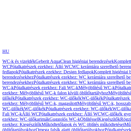
HU
WC-k és vizeldék
Geberit AquaClean higiéniai berendezések
Komplett
WC
Pótalkatrészek ezekhez: Álló WC
WC kerámiára szerelhető beren
fedlapok
Pótalkatrészek ezekhez: Design fedlapok
Komplett higiéniai
berendezésekhez
Pótalkatrészek ezekhez: WC kerámiára szerelhető b
berendezésekhez
Pótalkatrészek ezekhez: WC kerámiára szerelhető b
WC-k
Pótalkatrészek ezekhez: Fali WC-k
Mélyöblítésű WC-k
Pótalkat
ezekhez: Mélyöblítésű WC-k falon kívüli öblítőtartályhoz
Mélyöblíté
ülőkék
Pótalkatrészek ezekhez: WC-ülőkék
WC-ülőkék
Pótalkatrésze
ezekhez: Mélyöblítésű WC-k, magasított
Mélyöblítésű WC-k, hosszabb
WC-ülőkék
WC-ülőkék
Pótalkatrészek ezekhez: WC-ülőkék
WC-ülőka
Fali WC-k
Álló WC
Pótalkatrészek ezekhez: Álló WC
WC-ülőkék gye
ezekhez: WC-ülőkarimák
Guggolós WC-k
Öblítéssel
Kiegészítők
Rögzí
ezekhez: Kiegészítők
Működtetőlapok és WC öblítés működtetései
Műk
öblítőtartályokhoz
Omega falsík alatti öblítőtartályokhoz
Pótalkatrészek