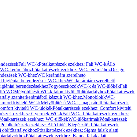
rendezések
Fali WC-k
Pótalkatrészek ezekhez: Fali WC-k
Álló
WC-kerámiához
Pótalkatrészek ezekhez: WC-kerámiához
Design
rendezések WC-khez
WC kerámiára szerelhető
t higiéniai berendezések WC-khez
WC kerámiára szerelhető
igiéniai berendezésekhez
Fogyóeszközök
WC-k és WC-ülőkék
Fali
Álló WC
Mélyöblítésű WC-k falon kívüli öblítőtartályhoz
Pótalkatrészek
tartály szaniterkerámiából készült WC-khez.
Monoblokk
WC-
omfort kivitelű WC-k
Mélyöblítésű WC-k, magasított
Pótalkatrészek
omfort kivitelű WC-ülőkék
Pótalkatrészek ezekhez: Comfort kivitelű
trészek ezekhez: Gyermek WC-k
Fali WC-k
Pótalkatrészek ezekhez:
Pótalkatrészek ezekhez: WC-ülőkék
WC-ülőkarimák
Pótalkatrészek
k
Pótalkatrészek ezekhez: Álló bidék
Kiegészítők
Pótalkatrészek
i öblítőtartályokhoz
Pótalkatrészek ezekhez: Sigma falsík alatti
tőtartályokhoz
Pótalkatrészek ezekhez: Kappa falsík alatti