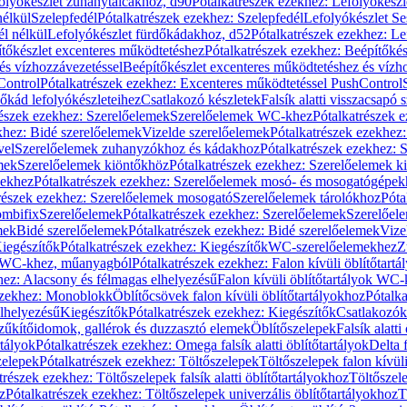
olyókészlet zuhanytálcákhoz, d90
Pótalkatrészek ezekhez: Lefolyókész
nélkül
Szelepfedél
Pótalkatrészek ezekhez: Szelepfedél
Lefolyókészlet Se
él nélkül
Lefolyókészlet fürdőkádakhoz, d52
Pótalkatrészek ezekhez: L
tőkészlet excenteres működtetéshez
Pótalkatrészek ezekhez: Beépítőké
és vízhozzávezetéssel
Beépítőkészlet excenteres működtetéshez és vízh
Control
Pótalkatrészek ezekhez: Excenteres működtetéssel PushControl
őkád lefolyókészleteihez
Csatlakozó készletek
Falsík alatti visszacsapó 
részek ezekhez: Szerelőelemek
Szerelőelemek WC-khez
Pótalkatrészek 
khez: Bidé szerelőelemek
Vizelde szerelőelemek
Pótalkatrészek ezekhez:
vel
Szerelőelemek zuhanyzókhoz és kádakhoz
Pótalkatrészek ezekhez:
mek
Szerelőelemek kiöntőkhöz
Pótalkatrészek ezekhez: Szerelőelemek k
pekhez
Pótalkatrészek ezekhez: Szerelőelemek mosó- és mosogatógépek
részek ezekhez: Szerelőelemek mosogató
Szerelőelemek tárolókhoz
Póta
ombifix
Szerelőelemek
Pótalkatrészek ezekhez: Szerelőelemek
Szerelőe
mek
Bidé szerelőelemek
Pótalkatrészek ezekhez: Bidé szerelőelemek
Vize
iegészítők
Pótalkatrészek ezekhez: Kiegészítők
WC-szerelőelemekhez
Z
ok WC-khez, műanyagból
Pótalkatrészek ezekhez: Falon kívüli öblítőta
hez: Alacsony és félmagas elhelyezésű
Falon kívüli öblítőtartályok WC-
ezekhez: Monoblokk
Öblítőcsövek falon kívüli öblítőtartályokhoz
Pótalka
lhelyezésű
Kiegészítők
Pótalkatrészek ezekhez: Kiegészítők
Csatlakozók
zűkítőidomok, gallérok és duzzasztó elemek
Öblítőszelepek
Falsík alatti
rtályok
Pótalkatrészek ezekhez: Omega falsík alatti öblítőtartályok
Delta f
zelepek
Pótalkatrészek ezekhez: Töltőszelepek
Töltőszelepek falon kívüli
trészek ezekhez: Töltőszelepek falsík alatti öblítőtartályokhoz
Töltőszel
z
Pótalkatrészek ezekhez: Töltőszelepek univerzális öblítőtartályokhoz
T