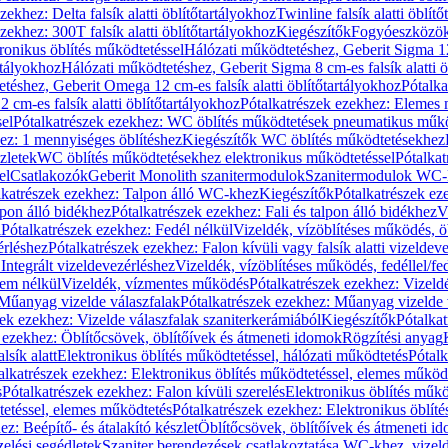
zekhez: Delta falsík alatti öblítőtartályokhoz
Twinline falsík alatti öblít
zekhez: 300T falsík alatti öblítőtartályokhoz
Kiegészítők
Fogyóeszközö
ronikus öblítés működtetéssel
Hálózati működtetéshez, Geberit Sigma 12 
rtályokhoz
Hálózati működtetéshez, Geberit Sigma 8 cm-es falsík alatti ö
téshez, Geberit Omega 12 cm-es falsík alatti öblítőtartályokhoz
Pótalk
cm-es falsík alatti öblítőtartályokhoz
Pótalkatrészek ezekhez: Elemes m
el
Pótalkatrészek ezekhez: WC öblítés működtetések pneumatikus műkö
ez: 1 mennyiséges öblítéshez
Kiegészítők WC öblítés működtetésekhez
zletek
WC öblítés működtetésekhez elektronikus működtetéssel
Pótalka
el
Csatlakozók
Geberit Monolith szanitermodulok
Szanitermodulok WC-
lkatrészek ezekhez: Talpon álló WC-khez
Kiegészítők
Pótalkatrészek ez
alpon álló bidékhez
Pótalkatrészek ezekhez: Fali és talpon álló bidékhez
V
l
Pótalkatrészek ezekhez: Fedél nélkül
Vizeldék, vízöblítéses működés, ö
érléshez
Pótalkatrészek ezekhez: Falon kívüli vagy falsík alatti vizeldev
Integrált vizeldevezérléshez
Vizeldék, vízöblítéses működés, fedéllel/fe
rem nélkül
Vizeldék, vízmentes működés
Pótalkatrészek ezekhez: Vizel
Műanyag vizelde válaszfalak
Pótalkatrészek ezekhez: Műanyag vizelde 
zek ezekhez: Vizelde válaszfalak szaniterkerámiából
Kiegészítők
Pótalka
 ezekhez: Öblítőcsövek, öblítőívek és átmeneti idomok
Rögzítési anyag
lsík alatt
Elektronikus öblítés működtetéssel, hálózati működtetés
Pótalk
alkatrészek ezekhez: Elektronikus öblítés működtetéssel, elemes működ
s
Pótalkatrészek ezekhez: Falon kívüli szerelés
Elektronikus öblítés műkö
tetéssel, elemes működtetés
Pótalkatrészek ezekhez: Elektronikus öblít
z: Beépítő- és átalakító készlet
Öblítőcsövek, öblítőívek és átmeneti i
elési segédletek
Szaniter berendezések csatlakoztatása WC-khez, vizel