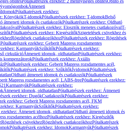
éges öblítés
Pótalkatrészek ezekhez: 2 mennyiséges öblítés
Öblítő és
Nyomógombok
Átmeneti
ű
Idomok
Pótalkatrészek ezekhez:
ez: Könyökök
T-idomok
Pótalkatrészek ezekhez: T-idomok
Belső
ó átmeneti idomok és csatlakozók
Pótalkatrészek ezekhez: Oldható
tlakozóval
Pótalkatrészek ezekhez: Elosztók menetes csatlakozóval
T-
szítők
Pótalkatrészek ezekhez: Kiegészítők
Szigetelések csövekhez és
vekhez
Rögzítések csatlakozókhoz
Pótalkatrészek ezekhez: Rögzítések
l
Pótalkatrészek ezekhez: Geberit Mapress rozsdamentes
 ezekhez: Karmantyúk
Szűkítők
Pótalkatrészek ezekhez:
ső cirkuláció
Átmeneti idomok, oldhatatlan
Pótalkatrészek ezekhez:
is kompenzátorok
Pótalkatrészek ezekhez: Axiális
gáz
Pótalkatrészek ezekhez: Geberit Mapress rozsdamentes acél,
űkítők
Pótalkatrészek ezekhez: Szűkítők
Ívidomok
Pótalkatrészek
tatlan
Oldható átmeneti idomok és csatlakozók
Pótalkatrészek
erit Mapress rozsdamentes acél, LABS-free
Pótalkatrészek ezekhez:
521
Karmantyúk
Pótalkatrészek ezekhez:
ok
Átmeneti idomok, oldhatatlan
Pótalkatrészek ezekhez: Átmeneti
részek ezekhez: Dugók
Csatlakozók
Pótalkatrészek ezekhez:
szek ezekhez: Geberit Mapress rozsdamentes acél, FKM
 ezekhez: Karmantyúk
Szűkítők
Pótalkatrészek ezekhez:
k ezekhez: Átmeneti idomok, oldhatatlan
Oldható átmeneti idomok és
ess rozsdamentes acélhoz
Pótalkatrészek ezekhez: Kiegészítők
z
Rögzítések csövekhez
Rögzítések csatlakozókhoz
Pótalkatrészek
omok
Pótalkatrészek ezekhez: Idomok
Karmantyúk
Pótalkatrészek