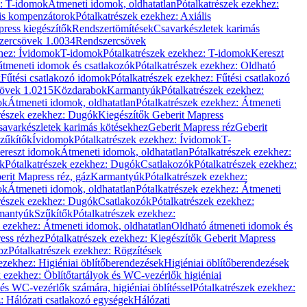
z: T-idomok
Átmeneti idomok, oldhatatlan
Pótalkatrészek ezekhez:
is kompenzátorok
Pótalkatrészek ezekhez: Axiális
ress kiegészítők
Rendszertömítések
Csavarkészletek karimás
zercsövek 1.0034
Rendszercsövek
khez: Ívidomok
T-idomok
Pótalkatrészek ezekhez: T-idomok
Kereszt
átmeneti idomok és csatlakozók
Pótalkatrészek ezekhez: Oldható
k
Fűtési csatlakozó idomok
Pótalkatrészek ezekhez: Fűtési csatlakozó
övek 1.0215
Közdarabok
Karmantyúk
Pótalkatrészek ezekhez:
ok
Átmeneti idomok, oldhatatlan
Pótalkatrészek ezekhez: Átmeneti
részek ezekhez: Dugók
Kiegészítők Geberit Mapress
savarkészletek karimás kötésekhez
Geberit Mapress réz
Geberit
Szűkítők
Ívidomok
Pótalkatrészek ezekhez: Ívidomok
T-
Kereszt idomok
Átmeneti idomok, oldhatatlan
Pótalkatrészek ezekhez:
k
Pótalkatrészek ezekhez: Dugók
Csatlakozók
Pótalkatrészek ezekhez:
erit Mapress réz, gáz
Karmantyúk
Pótalkatrészek ezekhez:
ok
Átmeneti idomok, oldhatatlan
Pótalkatrészek ezekhez: Átmeneti
részek ezekhez: Dugók
Csatlakozók
Pótalkatrészek ezekhez:
rmantyúk
Szűkítők
Pótalkatrészek ezekhez:
k ezekhez: Átmeneti idomok, oldhatatlan
Oldható átmeneti idomok és
ess rézhez
Pótalkatrészek ezekhez: Kiegészítők Geberit Mapress
oz
Pótalkatrészek ezekhez: Rögzítések
ezekhez: Higiéniai öblítőberendezések
Higiéniai öblítőberendezések
k ezekhez: Öblítőtartályok és WC-vezérlők higiéniai
 és WC-vezérlők számára, higiéniai öblítéssel
Pótalkatrészek ezekhez:
: Hálózati csatlakozó egységek
Hálózati