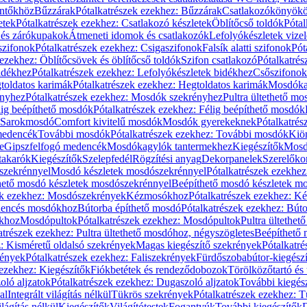
öntőkhöz
Bűzzárak
Pótalkatrészek ezekhez: Bűzzárak
Csatlakozókönyök
etek
Pótalkatrészek ezekhez: Csatlakozó készletek
Öblítőcső toldók
Pótal
 és zárókupakok
Átmeneti idomok és csatlakozók
Lefolyókészletek vize
szifonok
Pótalkatrészek ezekhez: Csigaszifonok
Falsík alatti szifonok
Pót
 ezekhez: Öblítőcsövek és öblítőcső toldók
Szifon csatlakozó
Pótalkatrés
idékhez
Pótalkatrészek ezekhez: Lefolyókészletek bidékhez
Csőszifonok
toldatos karimák
Pótalkatrészek ezekhez: Hegtoldatos karimák
Mosdóka
nyhez
Pótalkatrészek ezekhez: Mosdók szekrényhez
Pultra ültethető m
lig beépíthető mosdók
Pótalkatrészek ezekhez: Félig beépíthető mosdók
Sarokmosdó
Comfort kivitelű mosdók
Mosdók gyerekeknek
Pótalkatré
őmedencék
További mosdók
Pótalkatrészek ezekhez: További mosdók
Kiö
e
Gipszfelfogó medencék
Mosdókagylók tantermekhez
Kiegészítők
Mosdó
takarók
Kiegészítők
Szelepfedél
Rögzítési anyag
Dekorpanelek
Szerelőko
szekrénnyel
Mosdó készletek mosdószekrénnyel
Pótalkatrészek ezekhe
thető mosdó készletek mosdószekrénnyel
Beépíthető mosdó készletek m
ek ezekhez: Mosdószekrények
Kézmosókhoz
Pótalkatrészek ezekhez: 
edencés mosdókhoz
Bútorba építhető mosdó
Pótalkatrészek ezekhez: Bút
ókhoz
Mosdópultok
Pótalkatrészek ezekhez: Mosdópultok
Pultra ültethet
atrészek ezekhez: Pultra ültethető mosdóhoz, négyszögletes
Beépíthető
z: Kisméretű oldalsó szekrények
Magas kiegészítő szekrények
Pótalkatr
rények
Pótalkatrészek ezekhez: Faliszekrények
Fürdőszobabútor-kiegész
 ezekhez: Kiegészítők
Fiókbetétek és rendeződobozok
Törölközőtartó és 
oló aljzatok
Pótalkatrészek ezekhez: Dugaszoló aljzatok
További kiegés
al
Integrált világítás nélkül
Tükrös szekrények
Pótalkatrészek ezekhez: 
lágítás nélkül
Kiegészítők
Világítótestek
Fogantyúk
További kiegészítők
D