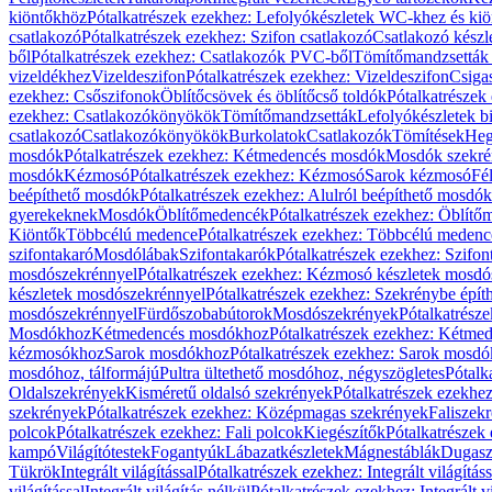
kiöntőkhöz
Pótalkatrészek ezekhez: Lefolyókészletek WC-khez és ki
csatlakozó
Pótalkatrészek ezekhez: Szifon csatlakozó
Csatlakozó készl
ből
Pótalkatrészek ezekhez: Csatlakozók PVC-ből
Tömítőmandzsetták
vizeldékhez
Vizeldeszifon
Pótalkatrészek ezekhez: Vizeldeszifon
Csiga
ezekhez: Csőszifonok
Öblítőcsövek és öblítőcső toldók
Pótalkatrészek
ezekhez: Csatlakozókönyökök
Tömítőmandzsetták
Lefolyókészletek b
csatlakozó
Csatlakozókönyökök
Burkolatok
Csatlakozók
Tömítések
Heg
mosdók
Pótalkatrészek ezekhez: Kétmedencés mosdók
Mosdók szekré
mosdók
Kézmosó
Pótalkatrészek ezekhez: Kézmosó
Sarok kézmosó
Fé
beépíthető mosdók
Pótalkatrészek ezekhez: Alulról beépíthető mosdók
gyerekeknek
Mosdók
Öblítőmedencék
Pótalkatrészek ezekhez: Öblít
Kiöntők
Többcélú medence
Pótalkatrészek ezekhez: Többcélú medenc
szifontakaró
Mosdólábak
Szifontakarók
Pótalkatrészek ezekhez: Szifon
mosdószekrénnyel
Pótalkatrészek ezekhez: Kézmosó készletek mosdó
készletek mosdószekrénnyel
Pótalkatrészek ezekhez: Szekrénybe épí
mosdószekrénnyel
Fürdőszobabútorok
Mosdószekrények
Pótalkatrész
Mosdókhoz
Kétmedencés mosdókhoz
Pótalkatrészek ezekhez: Kétm
kézmosókhoz
Sarok mosdókhoz
Pótalkatrészek ezekhez: Sarok mosd
mosdóhoz, tálformájú
Pultra ültethető mosdóhoz, négyszögletes
Pótalk
Oldalszekrények
Kisméretű oldalsó szekrények
Pótalkatrészek ezekhe
szekrények
Pótalkatrészek ezekhez: Középmagas szekrények
Faliszek
polcok
Pótalkatrészek ezekhez: Fali polcok
Kiegészítők
Pótalkatrészek
kampó
Világítótestek
Fogantyúk
Lábazatkészletek
Mágnestáblák
Dugasz
Tükrök
Integrált világítással
Pótalkatrészek ezekhez: Integrált világításs
világítással
Integrált világítás nélkül
Pótalkatrészek ezekhez: Integrált vi