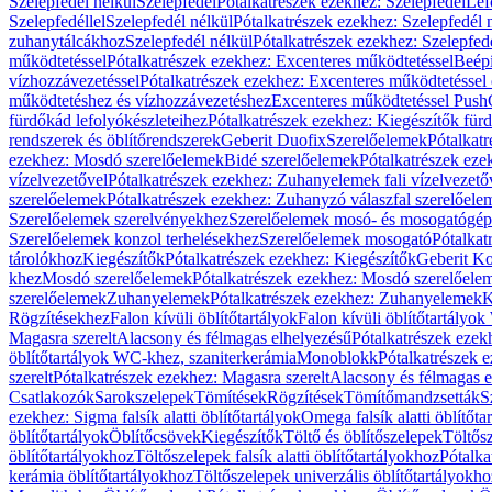
Szelepfedél nélkül
Szelepfedél
Pótalkatrészek ezekhez: Szelepfedél
Lef
Szelepfedéllel
Szelepfedél nélkül
Pótalkatrészek ezekhez: Szelepfedél 
zuhanytálcákhoz
Szelepfedél nélkül
Pótalkatrészek ezekhez: Szelepfed
működtetéssel
Pótalkatrészek ezekhez: Excenteres működtetéssel
Beépí
vízhozzávezetéssel
Pótalkatrészek ezekhez: Excenteres működtetéssel 
működtetéshez és vízhozzávezetéshez
Excenteres működtetéssel Push
fürdőkád lefolyókészleteihez
Pótalkatrészek ezekhez: Kiegészítők fürd
rendszerek és öblítőrendszerek
Geberit Duofix
Szerelőelemek
Pótalkat
ezekhez: Mosdó szerelőelemek
Bidé szerelőelemek
Pótalkatrészek eze
vízelvezetővel
Pótalkatrészek ezekhez: Zuhanyelemek fali vízelvezető
szerelőelemek
Pótalkatrészek ezekhez: Zuhanyzó válaszfal szerelőele
Szerelőelemek szerelvényekhez
Szerelőelemek mosó- és mosogatógé
Szerelőelemek konzol terhelésekhez
Szerelőelemek mosogató
Pótalkat
tárolókhoz
Kiegészítők
Pótalkatrészek ezekhez: Kiegészítők
Geberit K
khez
Mosdó szerelőelemek
Pótalkatrészek ezekhez: Mosdó szerelőele
szerelőelemek
Zuhanyelemek
Pótalkatrészek ezekhez: Zuhanyelemek
K
Rögzítésekhez
Falon kívüli öblítőtartályok
Falon kívüli öblítőtartály
Magasra szerelt
Alacsony és félmagas elhelyezésű
Pótalkatrészek ezek
öblítőtartályok WC-khez, szaniterkerámia
Monoblokk
Pótalkatrészek 
szerelt
Pótalkatrészek ezekhez: Magasra szerelt
Alacsony és félmagas e
Csatlakozók
Sarokszelepek
Tömítések
Rögzítések
Tömítőmandzsetták
S
ezekhez: Sigma falsík alatti öblítőtartályok
Omega falsík alatti öblítőta
öblítőtartályok
Öblítőcsövek
Kiegészítők
Töltő és öblítőszelepek
Töltős
öblítőtartályokhoz
Töltőszelepek falsík alatti öblítőtartályokhoz
Pótalka
kerámia öblítőtartályokhoz
Töltőszelepek univerzális öblítőtartályokho