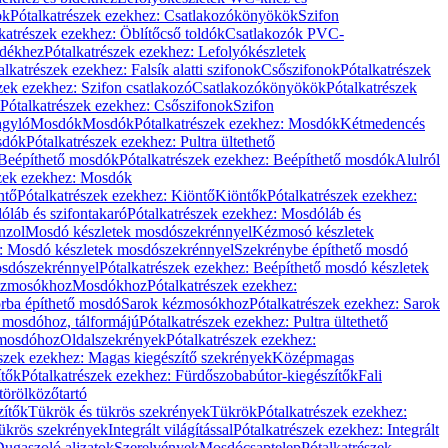
ök
Pótalkatrészek ezekhez: Csatlakozókönyökök
Szifon
katrészek ezekhez: Öblítőcső toldók
Csatlakozók PVC-
ldékhez
Pótalkatrészek ezekhez: Lefolyókészletek
alkatrészek ezekhez: Falsík alatti szifonok
Csőszifonok
Pótalkatrészek
zek ezekhez: Szifon csatlakozó
Csatlakozókönyökök
Pótalkatrészek
Pótalkatrészek ezekhez: Csőszifonok
Szifon
gyló
Mosdók
Mosdók
Pótalkatrészek ezekhez: Mosdók
Kétmedencés
osdók
Pótalkatrészek ezekhez: Pultra ültethető
Beépíthető mosdók
Pótalkatrészek ezekhez: Beépíthető mosdók
Alulról
szek ezekhez: Mosdók
ntő
Pótalkatrészek ezekhez: Kiöntő
Kiöntők
Pótalkatrészek ezekhez:
láb és szifontakaró
Pótalkatrészek ezekhez: Mosdóláb és
nzol
Mosdó készletek mosdószekrénnyel
Kézmosó készletek
z: Mosdó készletek mosdószekrénnyel
Szekrénybe építhető mosdó
osdószekrénnyel
Pótalkatrészek ezekhez: Beépíthető mosdó készletek
Kézmosókhoz
Mosdókhoz
Pótalkatrészek ezekhez:
orba építhető mosdó
Sarok kézmosókhoz
Pótalkatrészek ezekhez: Sarok
ő mosdóhoz, tálformájú
Pótalkatrészek ezekhez: Pultra ültethető
 mosdóhoz
Oldalszekrények
Pótalkatrészek ezekhez:
észek ezekhez: Magas kiegészítő szekrények
Középmagas
ítők
Pótalkatrészek ezekhez: Fürdőszobabútor-kiegészítők
Fali
törölközőtartó
zítők
Tükrök és tükrös szekrények
Tükrök
Pótalkatrészek ezekhez:
Tükrös szekrények
Integrált világítással
Pótalkatrészek ezekhez: Integrált
ugaszoló aljzatok
Szerelvények
Mosdócsaptelep
Pótalkatrészek