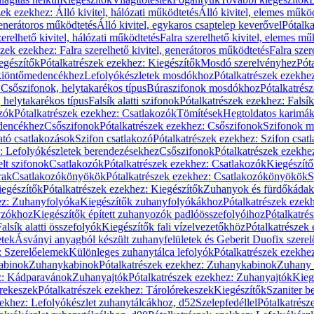
zek ezekhez: Álló kivitel, hálózati működtetés
Álló kivitel, elemes műkö
generátoros működtetés
Álló kivitel, egykaros csaptelep keverővel
Pótalka
erelhető kivitel, hálózati működtetés
Falra szerelhető kivitel, elemes mű
szek ezekhez: Falra szerelhető kivitel, generátoros működtetés
Falra szer
egészítők
Pótalkatrészek ezekhez: Kiegészítők
Mosdó szerelvényhez
Pót
 kiöntőmedencékhez
Lefolyókészletek mosdókhoz
Pótalkatrészek ezekhe
 Csőszifonok, helytakarékos típus
Búraszifonok mosdókhoz
Pótalkatrés
helytakarékos típus
Falsík alatti szifonok
Pótalkatrészek ezekhez: Falsík 
zók
Pótalkatrészek ezekhez: Csatlakozók
Tömítések
Hegtoldatos karimá
edencékhez
Csőszifonok
Pótalkatrészek ezekhez: Csőszifonok
Szifonok m
tó csatlakozások
Szifon csatlakozó
Pótalkatrészek ezekhez: Szifon csat
z: Lefolyókészletek berendezésekhez
Csőszifonok
Pótalkatrészek ezekhe
elt szifonok
Csatlakozók
Pótalkatrészek ezekhez: Csatlakozók
Kiegészít
rak
Csatlakozókönyökök
Pótalkatrészek ezekhez: Csatlakozókönyökök
S
egészítők
Pótalkatrészek ezekhez: Kiegészítők
Zuhanyok és fürdőkádak
ez: Zuhanyfolyóka
Kiegészítők zuhanyfolyókákhoz
Pótalkatrészek ezek
nyzókhoz
Kiegészítők épített zuhanyozók padlóösszefolyóihoz
Pótalkatré
alsík alatti összefolyók
Kiegészítők fali vízelvezetőkhöz
Pótalkatrészek 
etek
Ásványi anyagból készült zuhanyfelületek és Geberit Duofix szere
: Szerelőelemek
Különleges zuhanytálca lefolyók
Pótalkatrészek ezekhe
abinok
Zuhanykabinok
Pótalkatrészek ezekhez: Zuhanykabinok
Zuhany 
ez: Kádparavánok
Zuhanyajtók
Pótalkatrészek ezekhez: Zuhanyajtók
Kieg
rekeszek
Pótalkatrészek ezekhez: Tárolórekeszek
Kiegészítők
Szaniter b
zekhez: Lefolyókészlet zuhanytálcákhoz, d52
Szelepfedéllel
Pótalkatrész