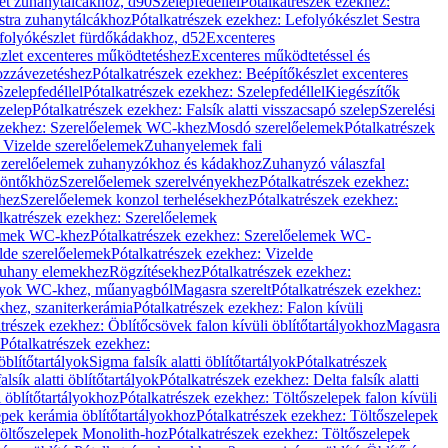
let zuhanytálcákhoz, d90
Szelepfedéllel
Pótalkatrészek ezekhez:
stra zuhanytálcákhoz
Pótalkatrészek ezekhez: Lefolyókészlet Sestra
efolyókészlet fürdőkádakhoz, d52
Excenteres
szlet excenteres működtetéshez
Excenteres működtetéssel és
ozzávezetéshez
Pótalkatrészek ezekhez: Beépítőkészlet excenteres
Szelepfedéllel
Pótalkatrészek ezekhez: Szelepfedéllel
Kiegészítők
szelep
Pótalkatrészek ezekhez: Falsík alatti visszacsapó szelep
Szerelési
ezekhez: Szerelőelemek WC-khez
Mosdó szerelőelemek
Pótalkatrészek
 Vizelde szerelőelemek
Zuhanyelemek fali
 Szerelőelemek zuhanyzókhoz és kádakhoz
Zuhanyzó válaszfal
iöntőkhöz
Szerelőelemek szerelvényekhez
Pótalkatrészek ezekhez:
hez
Szerelőelemek konzol terhelésekhez
Pótalkatrészek ezekhez:
lkatrészek ezekhez: Szerelőelemek
lemek WC-khez
Pótalkatrészek ezekhez: Szerelőelemek WC-
lde szerelőelemek
Pótalkatrészek ezekhez: Vizelde
uhany elemekhez
Rögzítésekhez
Pótalkatrészek ezekhez:
rtályok WC-khez, műanyagból
Magasra szerelt
Pótalkatrészek ezekhez:
khez, szaniterkerámia
Pótalkatrészek ezekhez: Falon kívüli
trészek ezekhez: Öblítőcsövek falon kívüli öblítőtartályokhoz
Magasra
Pótalkatrészek ezekhez:
 öblítőtartályok
Sigma falsík alatti öblítőtartályok
Pótalkatrészek
alsík alatti öblítőtartályok
Pótalkatrészek ezekhez: Delta falsík alatti
 öblítőtartályokhoz
Pótalkatrészek ezekhez: Töltőszelepek falon kívüli
epek kerámia öblítőtartályokhoz
Pótalkatrészek ezekhez: Töltőszelepek
öltőszelepek Monolith-hoz
Pótalkatrészek ezekhez: Töltőszelepek