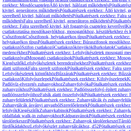
ezekhez: Mosdócsaptelep
Álló kivitel, hálózati működtetés
Pótalkatrés
kivitel, generátoros működtetés
Pótalkatrészek ezekhez: Álló kivitel, 
szerelhető kivitel, hálózati működtetés
Pótalkatrészek ezekhez: Falra sz
működtetés
Falra szerelhető kivitel, generátoros működtetés
Pótalkatré
ezekhez: Falra szerelhető kivitel, két fogantyús csaptelep keverővel
Ki
csatlakoztatása mosdókagylókhoz, mosogatókhoz, készülékekhez és
Csőszifonok
Csőszifonok, helytakarékos típus
Pótalkatrészek ezekhez:
helytakarékos típus
Pótalkatrészek ezekhez: Búraszifonok mosdókhoz, 
csatlakozó
Szifon csatlakozó
Csatlakozókönyökök
Burkolatok
Csatlako
medencékhez
Pótalkatrészek ezekhez: Lefolyókészletek mosogató m
csatlakozóval
Mosogató csatlakozások
Pótalkatrészek ezekhez: Mosoga
Kiegészítők
Lefolyókészletek berendezésekhez
Pótalkatrészek ezekhe
alatti szifonok
Falra szerelt szifonok
Pótalkatrészek ezekhez: Falra szer
Lefolyókészletek kiöntőkhöz
Bűzzárak
Pótalkatrészek ezekhez: Bűzzá
csatlakozó
Kifolyószelepek
Pótalkatrészek ezekhez: Kifolyószelepek
Ki
Padlóvíz-elvezetés zuhanyokhoz
Zuhanyfolyóka
Pótalkatrészek ezekh
zuhanyzókhoz
Pótalkatrészek ezekhez: Padlóösszefolyó épített zuha
padlóösszefolyóihoz
Falsík alatti összefolyók
Pótalkatrészek ezekhez: F
zuhanyfelületek
Pótalkatrészek ezekhez: Zuhanytálcák és zuhanyfelül
Zuhanytálcák ásványi anyagból
Szerelőelemek
Pótalkatrészek ezekhez
lefolyók
Kiegészítők
Zuhanykabinok
Pótalkatrészek ezekhez: Zuhanyk
oldalfalak walk-in zuhanyokhoz
Kádparavánok
Pótalkatrészek ezekh
tárolórekeszei
Pótalkatrészek ezekhez: Zuhanyok tárolórekeszei
Tároló
fürdőkádakhoz
Lefolyókészlet zuhanytálcákhoz, d52
Pótalkatrészek e