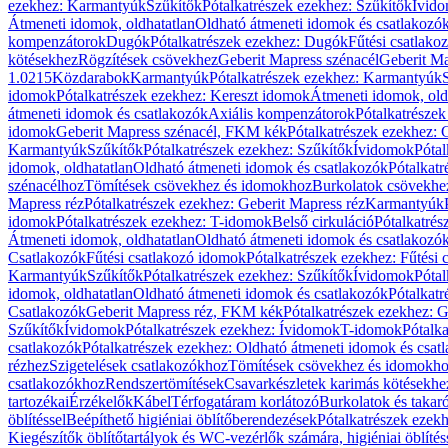
ezekhez: Karmantyúk
Szűkítők
Pótalkatrészek ezekhez: Szűkítők
Ívid
Átmeneti idomok, oldhatatlan
Oldható átmeneti idomok és csatlakozó
kompenzátorok
Dugók
Pótalkatrészek ezekhez: Dugók
Fűtési csatlako
kötésekhez
Rögzítések csövekhez
Geberit Mapress szénacél
Geberit Ma
1.0215
Közdarabok
Karmantyúk
Pótalkatrészek ezekhez: Karmantyúk
idomok
Pótalkatrészek ezekhez: Kereszt idomok
Átmeneti idomok, old
átmeneti idomok és csatlakozók
Axiális kompenzátorok
Pótalkatrésze
idomok
Geberit Mapress szénacél, FKM kék
Pótalkatrészek ezekhez:
Karmantyúk
Szűkítők
Pótalkatrészek ezekhez: Szűkítők
Ívidomok
Pótal
idomok, oldhatatlan
Oldható átmeneti idomok és csatlakozók
Pótalkatr
szénacélhoz
Tömítések csövekhez és idomokhoz
Burkolatok csövekhe
Mapress réz
Pótalkatrészek ezekhez: Geberit Mapress réz
Karmantyúk
idomok
Pótalkatrészek ezekhez: T-idomok
Belső cirkuláció
Pótalkatrés
Átmeneti idomok, oldhatatlan
Oldható átmeneti idomok és csatlakozó
Csatlakozók
Fűtési csatlakozó idomok
Pótalkatrészek ezekhez: Fűtési
Karmantyúk
Szűkítők
Pótalkatrészek ezekhez: Szűkítők
Ívidomok
Pótal
idomok, oldhatatlan
Oldható átmeneti idomok és csatlakozók
Pótalkatr
Csatlakozók
Geberit Mapress réz, FKM kék
Pótalkatrészek ezekhez: 
Szűkítők
Ívidomok
Pótalkatrészek ezekhez: Ívidomok
T-idomok
Pótalk
csatlakozók
Pótalkatrészek ezekhez: Oldható átmeneti idomok és csat
rézhez
Szigetelések csatlakozókhoz
Tömítések csövekhez és idomokh
csatlakozókhoz
Rendszertömítések
Csavarkészletek karimás kötésekhe
tartozékai
Érzékelők
Kábel
Térfogatáram korlátozó
Burkolatok és takar
öblítéssel
Beépíthető higiéniai öblítőberendezések
Pótalkatrészek ezekh
Kiegészítők öblítőtartályok és WC-vezérlők számára, higiéniai öblítés