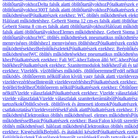
öblítőtartályokhoz
Delta falsík alatti öblítőtartályokhoz
Pótalkatrészek e
öblítőtartályokhoz
300T falsík alatti öblítőtartályokhoz
Pótalkatrészek e
működtetéssel
Pótalkatrészek ezekhez: WC öblítés működtetések elekt
Hálózati működtetéshez, Geberit Sigma 12 cm-es falsík alatti öblítőta
Geberit Sigma 8 cm-es falsík alatti öblítőtartályokhoz
Hálózati működte
falsík alatti öblítőtartályokhoz
Elemes működtetéshez, Geberit Sigma 12 
öblítőtartályokhoz
WC öblítés működtetések pneumatikus működtetéss
mennyiséges öblítéshez
1 mennyiséges öblítéshez
Pótalkatrészek ezekh
működtetésekhez
Beépítőkészletek
Pótalkatrészek ezekhez: Beépítőkés
működtetéssel
WC öblítés működtetésekhez pneumatikus működtetéss
khez
Pótalkatrészek ezekhez: Fali WC-khez
Talpon álló WC-khez
Póta
bidékhez
Pótalkatrészek ezekhez: Szanitermodulok bidékhez
Fali és t
ezekhez: Vizeldék, vízöblítéses működés, öblítőperemmel
Fedél nélkü
működés, öblítőperem nélkül
Falon kívüli vagy falsík alatti vizeldevez
vizeldevezérléssel
Integrált vizeldevezérléshez
Pótalkatrészek ezekhez: 
fedéllel/fedélhez
Öblítőperem nélkül
Pótalkatrészek ezekhez: Öblítőpe
nélkül
Vizelde válaszfalak
Pótalkatrészek ezekhez: Vizelde válaszfalak
vizelde válaszfalak
Vizelde válaszfalak szaniterkerámiából
Pótalkatrés
tartozékok
Öblítőcsövek, öblítőívek és átmeneti idomok
Pótalkatrészek
csatlakoztatása
Vizeldevezérlések
Falsík alatt
Pótalkatrészek ezekhez: Fa
működtetés
Elektronikus öblítés működtetéssel, elemes működtetés
Pót
működtetéssel
Basic
Pótalkatrészek ezekhez: Basic
Falon kívüli szerelé
öblítés működtetéssel, hálózati működtetés
Elektronikus öblítés működ
ezekhez: Kiegészítők
Beépítő- és átalakító készlet
Pótalkatrészek ezekhe
Felújítókészletek
Takarólapok
Integrált vezérlések
Egyéb tartozékok
Kez