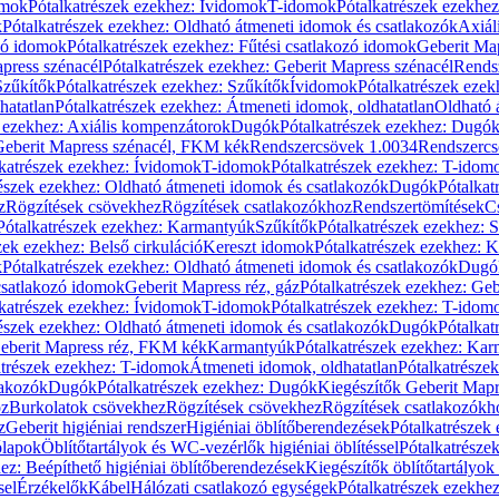
omok
Pótalkatrészek ezekhez: Ívidomok
T-idomok
Pótalkatrészek ezekhe
k
Pótalkatrészek ezekhez: Oldható átmeneti idomok és csatlakozók
Axiál
zó idomok
Pótalkatrészek ezekhez: Fűtési csatlakozó idomok
Geberit Map
press szénacél
Pótalkatrészek ezekhez: Geberit Mapress szénacél
Rends
Szűkítők
Pótalkatrészek ezekhez: Szűkítők
Ívidomok
Pótalkatrészek eze
hatatlan
Pótalkatrészek ezekhez: Átmeneti idomok, oldhatatlan
Oldható 
k ezekhez: Axiális kompenzátorok
Dugók
Pótalkatrészek ezekhez: Dugó
 Geberit Mapress szénacél, FKM kék
Rendszercsövek 1.0034
Rendszercs
katrészek ezekhez: Ívidomok
T-idomok
Pótalkatrészek ezekhez: T-idom
észek ezekhez: Oldható átmeneti idomok és csatlakozók
Dugók
Pótalkat
z
Rögzítések csövekhez
Rögzítések csatlakozókhoz
Rendszertömítések
C
Pótalkatrészek ezekhez: Karmantyúk
Szűkítők
Pótalkatrészek ezekhez: 
zek ezekhez: Belső cirkuláció
Kereszt idomok
Pótalkatrészek ezekhez: 
k
Pótalkatrészek ezekhez: Oldható átmeneti idomok és csatlakozók
Dugó
 csatlakozó idomok
Geberit Mapress réz, gáz
Pótalkatrészek ezekhez: Geb
katrészek ezekhez: Ívidomok
T-idomok
Pótalkatrészek ezekhez: T-idom
észek ezekhez: Oldható átmeneti idomok és csatlakozók
Dugók
Pótalkat
Geberit Mapress réz, FKM kék
Karmantyúk
Pótalkatrészek ezekhez: Ka
atrészek ezekhez: T-idomok
Átmeneti idomok, oldhatatlan
Pótalkatrésze
lakozók
Dugók
Pótalkatrészek ezekhez: Dugók
Kiegészítők Geberit Mapr
oz
Burkolatok csövekhez
Rögzítések csövekhez
Rögzítések csatlakozókh
z
Geberit higiéniai rendszer
Higiéniai öblítőberendezések
Pótalkatrészek 
ólapok
Öblítőtartályok és WC-vezérlők higiéniai öblítéssel
Pótalkatrésze
ez: Beépíthető higiéniai öblítőberendezések
Kiegészítők öblítőtartályok
sel
Érzékelők
Kábel
Hálózati csatlakozó egységek
Pótalkatrészek ezekhez