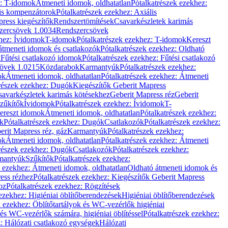
z: T-idomok
Átmeneti idomok, oldhatatlan
Pótalkatrészek ezekhez:
is kompenzátorok
Pótalkatrészek ezekhez: Axiális
ress kiegészítők
Rendszertömítések
Csavarkészletek karimás
zercsövek 1.0034
Rendszercsövek
khez: Ívidomok
T-idomok
Pótalkatrészek ezekhez: T-idomok
Kereszt
átmeneti idomok és csatlakozók
Pótalkatrészek ezekhez: Oldható
k
Fűtési csatlakozó idomok
Pótalkatrészek ezekhez: Fűtési csatlakozó
övek 1.0215
Közdarabok
Karmantyúk
Pótalkatrészek ezekhez:
ok
Átmeneti idomok, oldhatatlan
Pótalkatrészek ezekhez: Átmeneti
részek ezekhez: Dugók
Kiegészítők Geberit Mapress
savarkészletek karimás kötésekhez
Geberit Mapress réz
Geberit
Szűkítők
Ívidomok
Pótalkatrészek ezekhez: Ívidomok
T-
Kereszt idomok
Átmeneti idomok, oldhatatlan
Pótalkatrészek ezekhez:
k
Pótalkatrészek ezekhez: Dugók
Csatlakozók
Pótalkatrészek ezekhez:
erit Mapress réz, gáz
Karmantyúk
Pótalkatrészek ezekhez:
ok
Átmeneti idomok, oldhatatlan
Pótalkatrészek ezekhez: Átmeneti
részek ezekhez: Dugók
Csatlakozók
Pótalkatrészek ezekhez:
rmantyúk
Szűkítők
Pótalkatrészek ezekhez:
k ezekhez: Átmeneti idomok, oldhatatlan
Oldható átmeneti idomok és
ess rézhez
Pótalkatrészek ezekhez: Kiegészítők Geberit Mapress
oz
Pótalkatrészek ezekhez: Rögzítések
ezekhez: Higiéniai öblítőberendezések
Higiéniai öblítőberendezések
k ezekhez: Öblítőtartályok és WC-vezérlők higiéniai
 és WC-vezérlők számára, higiéniai öblítéssel
Pótalkatrészek ezekhez:
: Hálózati csatlakozó egységek
Hálózati