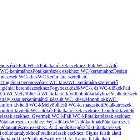
rendezések
Fali WC-k
Pótalkatrészek ezekhez: Fali WC-k
Álló
WC-kerámiához
Pótalkatrészek ezekhez: WC-kerámiához
Design
rendezések WC-khez
WC kerámiára szerelhető
t higiéniai berendezések WC-khez
WC kerámiára szerelhető
igiéniai berendezésekhez
Fogyóeszközök
WC-k és WC-ülőkék
Fali
Álló WC
Mélyöblítésű WC-k falon kívüli öblítőtartályhoz
Pótalkatrészek
tartály szaniterkerámiából készült WC-khez.
Monoblokk
WC-
omfort kivitelű WC-k
Mélyöblítésű WC-k, magasított
Pótalkatrészek
omfort kivitelű WC-ülőkék
Pótalkatrészek ezekhez: Comfort kivitelű
trészek ezekhez: Gyermek WC-k
Fali WC-k
Pótalkatrészek ezekhez:
Pótalkatrészek ezekhez: WC-ülőkék
WC-ülőkarimák
Pótalkatrészek
k
Pótalkatrészek ezekhez: Álló bidék
Kiegészítők
Pótalkatrészek
i öblítőtartályokhoz
Pótalkatrészek ezekhez: Sigma falsík alatti
tőtartályokhoz
Pótalkatrészek ezekhez: Kappa falsík alatti