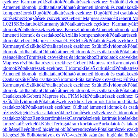
ezekhez: Karmantyúk
Szűkítők
Pótalkatrészek ezekhez: Szűkítők
Ívid
Átmeneti idomok, oldhatatlan
Oldható átmeneti idomok és csatlakozó
kompenzátorok
Dugók
Pótalkatrészek ezekhez: Dugók
Fűtési csatlako
kötésekhez
Rögzítések csövekhez
Geberit Mapress szénacél
Geberit Ma
1.0215
Közdarabok
Karmantyúk
Pótalkatrészek ezekhez: Karmantyúk
idomok
Pótalkatrészek ezekhez: Kereszt idomok
Átmeneti idomok, old
átmeneti idomok és csatlakozók
Axiális kompenzátorok
Pótalkatrésze
idomok
Geberit Mapress szénacél, FKM kék
Pótalkatrészek ezekhez:
Karmantyúk
Szűkítők
Pótalkatrészek ezekhez: Szűkítők
Ívidomok
Pótal
idomok, oldhatatlan
Oldható átmeneti idomok és csatlakozók
Pótalkatr
szénacélhoz
Tömítések csövekhez és idomokhoz
Burkolatok csövekhe
Mapress réz
Pótalkatrészek ezekhez: Geberit Mapress réz
Karmantyúk
idomok
Pótalkatrészek ezekhez: T-idomok
Belső cirkuláció
Pótalkatrés
Átmeneti idomok, oldhatatlan
Oldható átmeneti idomok és csatlakozó
Csatlakozók
Fűtési csatlakozó idomok
Pótalkatrészek ezekhez: Fűtési
Karmantyúk
Szűkítők
Pótalkatrészek ezekhez: Szűkítők
Ívidomok
Pótal
idomok, oldhatatlan
Oldható átmeneti idomok és csatlakozók
Pótalkatr
Csatlakozók
Geberit Mapress réz, FKM kék
Pótalkatrészek ezekhez: 
Szűkítők
Ívidomok
Pótalkatrészek ezekhez: Ívidomok
T-idomok
Pótalk
csatlakozók
Pótalkatrészek ezekhez: Oldható átmeneti idomok és csat
rézhez
Szigetelések csatlakozókhoz
Tömítések csövekhez és idomokh
csatlakozókhoz
Rendszertömítések
Csavarkészletek karimás kötésekhe
tartozékai
Érzékelők
Kábel
Térfogatáram korlátozó
Burkolatok és takar
öblítéssel
Beépíthető higiéniai öblítőberendezések
Pótalkatrészek ezekh
Kiegészítők öblítőtartályok és WC-vezérlők számára, higiéniai öblítés