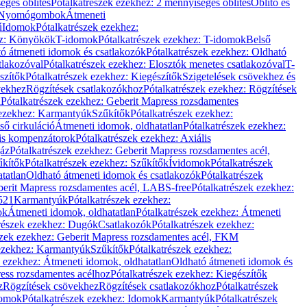
éges öblítés
Pótalkatrészek ezekhez: 2 mennyiséges öblítés
Öblítő és
Nyomógombok
Átmeneti
ű
Idomok
Pótalkatrészek ezekhez:
ez: Könyökök
T-idomok
Pótalkatrészek ezekhez: T-idomok
Belső
ó átmeneti idomok és csatlakozók
Pótalkatrészek ezekhez: Oldható
tlakozóval
Pótalkatrészek ezekhez: Elosztók menetes csatlakozóval
T-
szítők
Pótalkatrészek ezekhez: Kiegészítők
Szigetelések csövekhez és
vekhez
Rögzítések csatlakozókhoz
Pótalkatrészek ezekhez: Rögzítések
l
Pótalkatrészek ezekhez: Geberit Mapress rozsdamentes
 ezekhez: Karmantyúk
Szűkítők
Pótalkatrészek ezekhez:
ső cirkuláció
Átmeneti idomok, oldhatatlan
Pótalkatrészek ezekhez:
is kompenzátorok
Pótalkatrészek ezekhez: Axiális
gáz
Pótalkatrészek ezekhez: Geberit Mapress rozsdamentes acél,
űkítők
Pótalkatrészek ezekhez: Szűkítők
Ívidomok
Pótalkatrészek
tatlan
Oldható átmeneti idomok és csatlakozók
Pótalkatrészek
erit Mapress rozsdamentes acél, LABS-free
Pótalkatrészek ezekhez:
521
Karmantyúk
Pótalkatrészek ezekhez:
ok
Átmeneti idomok, oldhatatlan
Pótalkatrészek ezekhez: Átmeneti
részek ezekhez: Dugók
Csatlakozók
Pótalkatrészek ezekhez:
szek ezekhez: Geberit Mapress rozsdamentes acél, FKM
 ezekhez: Karmantyúk
Szűkítők
Pótalkatrészek ezekhez:
k ezekhez: Átmeneti idomok, oldhatatlan
Oldható átmeneti idomok és
ess rozsdamentes acélhoz
Pótalkatrészek ezekhez: Kiegészítők
z
Rögzítések csövekhez
Rögzítések csatlakozókhoz
Pótalkatrészek
omok
Pótalkatrészek ezekhez: Idomok
Karmantyúk
Pótalkatrészek