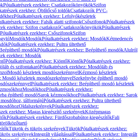
ök
Pótalkatrészek ezekhez: Csatlakozókönyökök
Szifon
katrészek ezekhez: Öblítőcső toldók
Csatlakozók PVC-
ldékhez
Pótalkatrészek ezekhez: Lefolyókészletek
alkatrészek ezekhez: Falsík alatti szifonok
Csőszifonok
Pótalkatrészek
zek ezekhez: Szifon csatlakozó
Csatlakozókönyökök
Pótalkatrészek
Pótalkatrészek ezekhez: Csőszifonok
Szifon
gyló
Mosdók
Mosdók
Pótalkatrészek ezekhez: Mosdók
Kétmedencés
osdók
Pótalkatrészek ezekhez: Pultra ültethető
Beépíthető mosdók
Pótalkatrészek ezekhez: Beépíthető mosdók
Alulról
szek ezekhez: Mosdók
ntő
Pótalkatrészek ezekhez: Kiöntő
Kiöntők
Pótalkatrészek ezekhez:
láb és szifontakaró
Pótalkatrészek ezekhez: Mosdóláb és
nzol
Mosdó készletek mosdószekrénnyel
Kézmosó készletek
z: Mosdó készletek mosdószekrénnyel
Szekrénybe építhető mosdó
osdószekrénnyel
Pótalkatrészek ezekhez: Beépíthető mosdó készletek
Kézmosókhoz
Mosdókhoz
Pótalkatrészek ezekhez:
orba építhető mosdó
Sarok kézmosókhoz
Pótalkatrészek ezekhez: Sarok
ő mosdóhoz, tálformájú
Pótalkatrészek ezekhez: Pultra ültethető
 mosdóhoz
Oldalszekrények
Pótalkatrészek ezekhez:
észek ezekhez: Magas kiegészítő szekrények
Középmagas
ítők
Pótalkatrészek ezekhez: Fürdőszobabútor-kiegészítők
Fali
törölközőtartó
zítők
Tükrök és tükrös szekrények
Tükrök
Pótalkatrészek ezekhez:
Tükrös szekrények
Integrált világítással
Pótalkatrészek ezekhez: Integrált
ugaszoló aljzatok
Szerelvények
Mosdócsaptelep
Pótalkatrészek