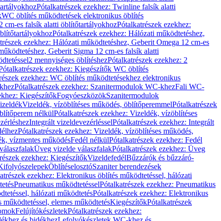
őtartályokhoz
Pótalkatrészek ezekhez: Twinline falsík alatti
k
WC öblítés működtetések elektronikus öblítés
cm-es falsík alatti öblítőtartályokhoz
Pótalkatrészek ezekhez:
blítőtartályokhoz
Pótalkatrészek ezekhez: Hálózati működtetéshez,
atrészek ezekhez: Hálózati működtetéshez, Geberit Omega 12 cm-es
űködtetéshez, Geberit Sigma 12 cm-es falsík alatti
dtetéssel
2 mennyiséges öblítéshez
Pótalkatrészek ezekhez: 2
Pótalkatrészek ezekhez: Kiegészítők WC öblítés
trészek ezekhez: WC öblítés működtetésekhez elektronikus
khez
Pótalkatrészek ezekhez: Szanitermodulok WC-khez
Fali WC-
ekhez: Kiegészítők
Fogyóeszközök
Szanitermodulok
izeldék
Vizeldék, vízöblítéses működés, öblítőperemmel
Pótalkatrészek
blítőperem nélkül
Pótalkatrészek ezekhez: Vizeldék, vízöblítéses
ezérléshez
Integrált vizeldevezérléssel
Pótalkatrészek ezekhez: Integrált
délhez
Pótalkatrészek ezekhez: Vizeldék, vízöblítéses működés,
dék, vízmentes működés
Fedél nélkül
Pótalkatrészek ezekhez: Fedél
válaszfalak
Üveg vizelde válaszfalak
Pótalkatrészek ezekhez: Üveg
trészek ezekhez: Kiegészítők
Vizeldefedél
Bűzzárók és bűzzáró-
Kifolyószelepek
Öblítéselosztó
Szaniter berendezések
atrészek ezekhez: Elektronikus öblítés működtetéssel, hálózati
tetés
Pneumatikus működtetéssel
Pótalkatrészek ezekhez: Pneumatikus
dtetéssel, hálózati működtetés
Pótalkatrészek ezekhez: Elektronikus
és működtetéssel, elemes működtetés
Kiegészítők
Pótalkatrészek
domok
Felújítókészletek
Pótalkatrészek ezekhez:
dékhez és bidékhez
Lefolyókészletek WC-khez és