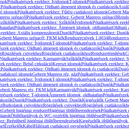
omok
Pótalkatrészek ezekhez: Ívidomok
T-idomok
Pótalkatrészek ezekhe
k
Pótalkatrészek ezekhez: Oldható átmeneti idomok és csatlakozók
Axiál
zó idomok
Pótalkatrészek ezekhez: Fűtési csatlakozó idomok
Geberit Map
press szénacél
Pótalkatrészek ezekhez: Geberit Mapress szénacél
Rends
Szűkítők
Pótalkatrészek ezekhez: Szűkítők
Ívidomok
Pótalkatrészek eze
hatatlan
Pótalkatrészek ezekhez: Átmeneti idomok, oldhatatlan
Oldható 
k ezekhez: Axiális kompenzátorok
Dugók
Pótalkatrészek ezekhez: Dugó
 Geberit Mapress szénacél, FKM kék
Rendszercsövek 1.0034
Rendszercs
katrészek ezekhez: Ívidomok
T-idomok
Pótalkatrészek ezekhez: T-idom
észek ezekhez: Oldható átmeneti idomok és csatlakozók
Dugók
Pótalkat
z
Rögzítések csövekhez
Rögzítések csatlakozókhoz
Rendszertömítések
C
Pótalkatrészek ezekhez: Karmantyúk
Szűkítők
Pótalkatrészek ezekhez: 
zek ezekhez: Belső cirkuláció
Kereszt idomok
Pótalkatrészek ezekhez: 
k
Pótalkatrészek ezekhez: Oldható átmeneti idomok és csatlakozók
Dugó
 csatlakozó idomok
Geberit Mapress réz, gáz
Pótalkatrészek ezekhez: Geb
katrészek ezekhez: Ívidomok
T-idomok
Pótalkatrészek ezekhez: T-idom
észek ezekhez: Oldható átmeneti idomok és csatlakozók
Dugók
Pótalkat
Geberit Mapress réz, FKM kék
Karmantyúk
Pótalkatrészek ezekhez: Ka
atrészek ezekhez: T-idomok
Átmeneti idomok, oldhatatlan
Pótalkatrésze
lakozók
Dugók
Pótalkatrészek ezekhez: Dugók
Kiegészítők Geberit Mapr
oz
Burkolatok csövekhez
Rögzítések csövekhez
Rögzítések csatlakozókh
z
Geberit higiéniai rendszer
Higiéniai öblítőberendezések
Pótalkatrészek 
ólapok
Öblítőtartályok és WC-vezérlők higiéniai öblítéssel
Pótalkatrésze
ez: Beépíthető higiéniai öblítőberendezések
Kiegészítők öblítőtartályok
sel
Érzékelők
Kábel
Hálózati csatlakozó egységek
Pótalkatrészek ezekhez