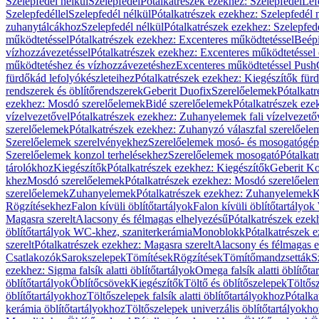
Szelepfedél nélkül
Szelepfedél
Pótalkatrészek ezekhez: Szelepfedél
Lef
Szelepfedéllel
Szelepfedél nélkül
Pótalkatrészek ezekhez: Szelepfedél 
zuhanytálcákhoz
Szelepfedél nélkül
Pótalkatrészek ezekhez: Szelepfed
működtetéssel
Pótalkatrészek ezekhez: Excenteres működtetéssel
Beépí
vízhozzávezetéssel
Pótalkatrészek ezekhez: Excenteres működtetéssel 
működtetéshez és vízhozzávezetéshez
Excenteres működtetéssel Push
fürdőkád lefolyókészleteihez
Pótalkatrészek ezekhez: Kiegészítők fürd
rendszerek és öblítőrendszerek
Geberit Duofix
Szerelőelemek
Pótalkat
ezekhez: Mosdó szerelőelemek
Bidé szerelőelemek
Pótalkatrészek eze
vízelvezetővel
Pótalkatrészek ezekhez: Zuhanyelemek fali vízelvezető
szerelőelemek
Pótalkatrészek ezekhez: Zuhanyzó válaszfal szerelőele
Szerelőelemek szerelvényekhez
Szerelőelemek mosó- és mosogatógé
Szerelőelemek konzol terhelésekhez
Szerelőelemek mosogató
Pótalkat
tárolókhoz
Kiegészítők
Pótalkatrészek ezekhez: Kiegészítők
Geberit K
khez
Mosdó szerelőelemek
Pótalkatrészek ezekhez: Mosdó szerelőele
szerelőelemek
Zuhanyelemek
Pótalkatrészek ezekhez: Zuhanyelemek
K
Rögzítésekhez
Falon kívüli öblítőtartályok
Falon kívüli öblítőtartály
Magasra szerelt
Alacsony és félmagas elhelyezésű
Pótalkatrészek ezek
öblítőtartályok WC-khez, szaniterkerámia
Monoblokk
Pótalkatrészek 
szerelt
Pótalkatrészek ezekhez: Magasra szerelt
Alacsony és félmagas e
Csatlakozók
Sarokszelepek
Tömítések
Rögzítések
Tömítőmandzsetták
S
ezekhez: Sigma falsík alatti öblítőtartályok
Omega falsík alatti öblítőta
öblítőtartályok
Öblítőcsövek
Kiegészítők
Töltő és öblítőszelepek
Töltős
öblítőtartályokhoz
Töltőszelepek falsík alatti öblítőtartályokhoz
Pótalka
kerámia öblítőtartályokhoz
Töltőszelepek univerzális öblítőtartályokho