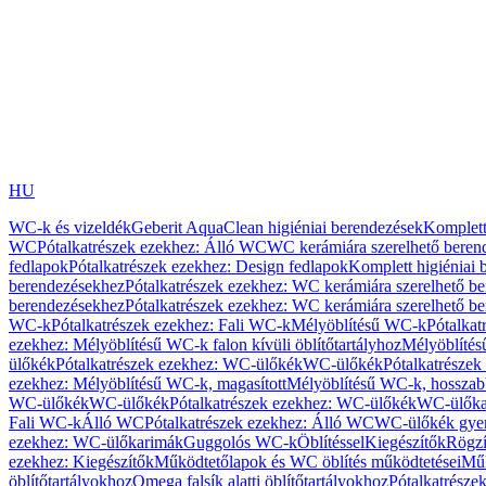
HU
WC-k és vizeldék
Geberit AquaClean higiéniai berendezések
Komplett
WC
Pótalkatrészek ezekhez: Álló WC
WC kerámiára szerelhető beren
fedlapok
Pótalkatrészek ezekhez: Design fedlapok
Komplett higiéniai
berendezésekhez
Pótalkatrészek ezekhez: WC kerámiára szerelhető b
berendezésekhez
Pótalkatrészek ezekhez: WC kerámiára szerelhető b
WC-k
Pótalkatrészek ezekhez: Fali WC-k
Mélyöblítésű WC-k
Pótalkat
ezekhez: Mélyöblítésű WC-k falon kívüli öblítőtartályhoz
Mélyöblíté
ülőkék
Pótalkatrészek ezekhez: WC-ülőkék
WC-ülőkék
Pótalkatrésze
ezekhez: Mélyöblítésű WC-k, magasított
Mélyöblítésű WC-k, hosszabb
WC-ülőkék
WC-ülőkék
Pótalkatrészek ezekhez: WC-ülőkék
WC-ülőka
Fali WC-k
Álló WC
Pótalkatrészek ezekhez: Álló WC
WC-ülőkék gye
ezekhez: WC-ülőkarimák
Guggolós WC-k
Öblítéssel
Kiegészítők
Rögzí
ezekhez: Kiegészítők
Működtetőlapok és WC öblítés működtetései
Műk
öblítőtartályokhoz
Omega falsík alatti öblítőtartályokhoz
Pótalkatrészek