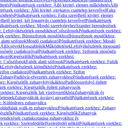
dtetés
Pótalkatrészek ezekhez: Álló kivitel, elemes működtetés
Álló
trészek ezekhez: Álló kivitel, egykaros csaptelep keverővel
Falra
ködtetés
Pótalkatrészek ezekhez: Falra szerelhető kivitel, elemes
elhető kivitel, két fogantyús csaptelep keverővel
Pótalkatrészek
alkatrészek ezekhez: Mosdó szerelvényhez
Szaniter berendezések
z: Lefolyókészletek mosdókhoz
Csőszifonok
Pótalkatrészek ezekhez:
zek ezekhez: Búraszifonok mosdókhoz
Búraszifonok mosdókhoz,
alatti szifonok
Mosdó csatlakozó
Pótalkatrészek ezekhez: Mosdó
k
Állócsövek
Hosszabbítók
Működtetések
Lefolyókészletek mosogató
osógép csatlakozóval
Pótalkatrészek ezekhez: Szifonok mosógép
lakozó
Kiegészítők
Pótalkatrészek ezekhez:
z: Csőszifonok
Falsík alatti szifonok
Pótalkatrészek ezekhez: Falsík
ők
Lefolyókészletek kiöntőkhöz
Pótalkatrészek ezekhez:
zifon csatlakozó
Pótalkatrészek ezekhez: Szifon
Zuhany
Padlóvíz-elvezetés zuhanyokhoz
Pótalkatrészek ezekhez:
hez: Kiegészítők zuhanyfolyókákhoz
Padlóösszefolyó épített
szek ezekhez: Kiegészítők épített zuhanyozók
ezekhez: Kiegészítők fali vízelvezetőkhöz
Zuhanytálcák és
lőelemek
Zuhanytálcák ásványi anyagból
Pótalkatrészek ezekhez:
z: Különleges zuhanytálca
oldalfalak walk-in zuhanyokhoz
Pótalkatrészek ezekhez: Zuhany
észítők
Pótalkatrészek ezekhez: Kiegészítők
Zuhanyok
erendezések csatlakoztatása zuhanyokhoz és
ek ezekhez: Szelepfedéllel
Szelepfedél nélkül
Pótalkatrészek ezekhez: