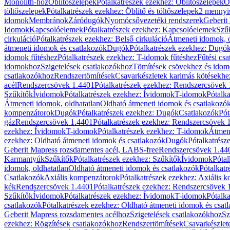
Monolith-hoz
Öblítőszelepek
Pótalkatrészek ezekhez: Öblítőszelepek
Ö
töltőszelepek
Pótalkatrészek ezekhez: Öblítő és töltőszelepek
2 mennyis
idomok
Membránok
Záródugók
Nyomócsővezetéki rendszerek
Geberit
Idomok
Kapcsolóelemek
Pótalkatrészek ezekhez: Kapcsolóelemek
Szű
cirkuláció
Pótalkatrészek ezekhez: Belső cirkuláció
Átmeneti idomok, o
átmeneti idomok és csatlakozók
Dugók
Pótalkatrészek ezekhez: Dugó
idomok fűtéshez
Pótalkatrészek ezekhez: T-idomok fűtéshez
Fűtési cs
idomokhoz
Szigetelések csatlakozókhoz
Tömítések csövekhez és ido
csatlakozókhoz
Rendszertömítések
Csavarkészletek karimás kötésekhe
acél
Rendszercsövek 1.4401
Pótalkatrészek ezekhez: Rendszercsövek
Szűkítők
Ívidomok
Pótalkatrészek ezekhez: Ívidomok
T-idomok
Pótalk
Átmeneti idomok, oldhatatlan
Oldható átmeneti idomok és csatlakozó
kompenzátorok
Dugók
Pótalkatrészek ezekhez: Dugók
Csatlakozók
Pót
gáz
Rendszercsövek 1.4401
Pótalkatrészek ezekhez: Rendszercsövek 
ezekhez: Ívidomok
T-idomok
Pótalkatrészek ezekhez: T-idomok
Átmene
ezekhez: Oldható átmeneti idomok és csatlakozók
Dugók
Pótalkatrész
Geberit Mapress rozsdamentes acél, LABS-free
Rendszercsövek 1.44
Karmantyúk
Szűkítők
Pótalkatrészek ezekhez: Szűkítők
Ívidomok
Pótal
idomok, oldhatatlan
Oldható átmeneti idomok és csatlakozók
Pótalkatr
Csatlakozók
Axiális kompenzátorok
Pótalkatrészek ezekhez: Axiális 
kék
Rendszercsövek 1.4401
Pótalkatrészek ezekhez: Rendszercsövek 
Szűkítők
Ívidomok
Pótalkatrészek ezekhez: Ívidomok
T-idomok
Pótalk
csatlakozók
Pótalkatrészek ezekhez: Oldható átmeneti idomok és csat
Geberit Mapress rozsdamentes acélhoz
Szigetelések csatlakozókhoz
Sz
ezekhez: Rögzítések csatlakozókhoz
Rendszertömítések
Csavarkészlet