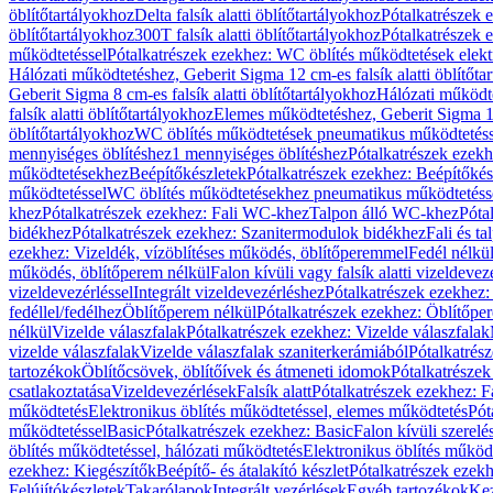
öblítőtartályokhoz
Delta falsík alatti öblítőtartályokhoz
Pótalkatrészek e
öblítőtartályokhoz
300T falsík alatti öblítőtartályokhoz
Pótalkatrészek e
működtetéssel
Pótalkatrészek ezekhez: WC öblítés működtetések elekt
Hálózati működtetéshez, Geberit Sigma 12 cm-es falsík alatti öblítőta
Geberit Sigma 8 cm-es falsík alatti öblítőtartályokhoz
Hálózati működte
falsík alatti öblítőtartályokhoz
Elemes működtetéshez, Geberit Sigma 12 
öblítőtartályokhoz
WC öblítés működtetések pneumatikus működtetéss
mennyiséges öblítéshez
1 mennyiséges öblítéshez
Pótalkatrészek ezekh
működtetésekhez
Beépítőkészletek
Pótalkatrészek ezekhez: Beépítőkés
működtetéssel
WC öblítés működtetésekhez pneumatikus működtetéss
khez
Pótalkatrészek ezekhez: Fali WC-khez
Talpon álló WC-khez
Póta
bidékhez
Pótalkatrészek ezekhez: Szanitermodulok bidékhez
Fali és t
ezekhez: Vizeldék, vízöblítéses működés, öblítőperemmel
Fedél nélkü
működés, öblítőperem nélkül
Falon kívüli vagy falsík alatti vizeldevez
vizeldevezérléssel
Integrált vizeldevezérléshez
Pótalkatrészek ezekhez: 
fedéllel/fedélhez
Öblítőperem nélkül
Pótalkatrészek ezekhez: Öblítőpe
nélkül
Vizelde válaszfalak
Pótalkatrészek ezekhez: Vizelde válaszfalak
vizelde válaszfalak
Vizelde válaszfalak szaniterkerámiából
Pótalkatrés
tartozékok
Öblítőcsövek, öblítőívek és átmeneti idomok
Pótalkatrészek
csatlakoztatása
Vizeldevezérlések
Falsík alatt
Pótalkatrészek ezekhez: Fa
működtetés
Elektronikus öblítés működtetéssel, elemes működtetés
Pót
működtetéssel
Basic
Pótalkatrészek ezekhez: Basic
Falon kívüli szerelé
öblítés működtetéssel, hálózati működtetés
Elektronikus öblítés működ
ezekhez: Kiegészítők
Beépítő- és átalakító készlet
Pótalkatrészek ezekhe
Felújítókészletek
Takarólapok
Integrált vezérlések
Egyéb tartozékok
Kez