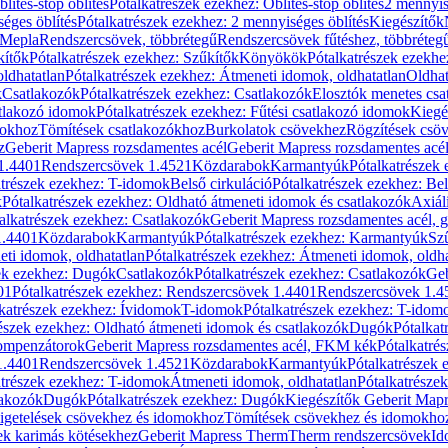
blítés-stop öblítés
Pótalkatrészek ezekhez: Öblítés-stop öblítés
2 mennyis
éges öblítés
Pótalkatrészek ezekhez: 2 mennyiséges öblítés
Kiegészítők
 Mepla
Rendszercsövek, többrétegű
Rendszercsövek fűtéshez, többréteg
kítők
Pótalkatrészek ezekhez: Szűkítők
Könyökök
Pótalkatrészek ezekh
ldhatatlan
Pótalkatrészek ezekhez: Átmeneti idomok, oldhatatlan
Oldhat
k
Csatlakozók
Pótalkatrészek ezekhez: Csatlakozók
Elosztók menetes csa
atlakozó idomok
Pótalkatrészek ezekhez: Fűtési csatlakozó idomok
Kiegé
mokhoz
Tömítések csatlakozókhoz
Burkolatok csövekhez
Rögzítések csö
z
Geberit Mapress rozsdamentes acél
Geberit Mapress rozsdamentes acé
 1.4401
Rendszercsövek 1.4521
Közdarabok
Karmantyúk
Pótalkatrészek
atrészek ezekhez: T-idomok
Belső cirkuláció
Pótalkatrészek ezekhez: Bel
k
Pótalkatrészek ezekhez: Oldható átmeneti idomok és csatlakozók
Axiál
alkatrészek ezekhez: Csatlakozók
Geberit Mapress rozsdamentes acél, 
1.4401
Közdarabok
Karmantyúk
Pótalkatrészek ezekhez: Karmantyúk
Sz
ti idomok, oldhatatlan
Pótalkatrészek ezekhez: Átmeneti idomok, oldha
ek ezekhez: Dugók
Csatlakozók
Pótalkatrészek ezekhez: Csatlakozók
Geb
01
Pótalkatrészek ezekhez: Rendszercsövek 1.4401
Rendszercsövek 1.4
katrészek ezekhez: Ívidomok
T-idomok
Pótalkatrészek ezekhez: T-idom
észek ezekhez: Oldható átmeneti idomok és csatlakozók
Dugók
Pótalkat
kompenzátorok
Geberit Mapress rozsdamentes acél, FKM kék
Pótalkatré
1.4401
Rendszercsövek 1.4521
Közdarabok
Karmantyúk
Pótalkatrészek
atrészek ezekhez: T-idomok
Átmeneti idomok, oldhatatlan
Pótalkatrésze
lakozók
Dugók
Pótalkatrészek ezekhez: Dugók
Kiegészítők Geberit Mapr
igetelések csövekhez és idomokhoz
Tömítések csövekhez és idomokho
ek karimás kötésekhez
Geberit Mapress Therm
Therm rendszercsövek
Id