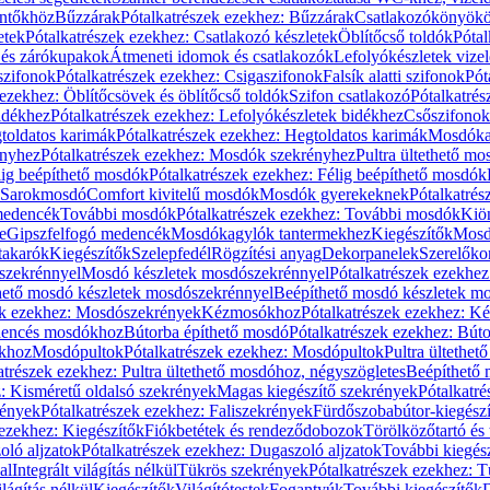
öntőkhöz
Bűzzárak
Pótalkatrészek ezekhez: Bűzzárak
Csatlakozókönyök
etek
Pótalkatrészek ezekhez: Csatlakozó készletek
Öblítőcső toldók
Pótal
 és zárókupakok
Átmeneti idomok és csatlakozók
Lefolyókészletek vize
szifonok
Pótalkatrészek ezekhez: Csigaszifonok
Falsík alatti szifonok
Pót
 ezekhez: Öblítőcsövek és öblítőcső toldók
Szifon csatlakozó
Pótalkatrés
idékhez
Pótalkatrészek ezekhez: Lefolyókészletek bidékhez
Csőszifonok
toldatos karimák
Pótalkatrészek ezekhez: Hegtoldatos karimák
Mosdóka
nyhez
Pótalkatrészek ezekhez: Mosdók szekrényhez
Pultra ültethető m
lig beépíthető mosdók
Pótalkatrészek ezekhez: Félig beépíthető mosdók
Sarokmosdó
Comfort kivitelű mosdók
Mosdók gyerekeknek
Pótalkatré
őmedencék
További mosdók
Pótalkatrészek ezekhez: További mosdók
Kiö
e
Gipszfelfogó medencék
Mosdókagylók tantermekhez
Kiegészítők
Mosdó
takarók
Kiegészítők
Szelepfedél
Rögzítési anyag
Dekorpanelek
Szerelőko
szekrénnyel
Mosdó készletek mosdószekrénnyel
Pótalkatrészek ezekhe
thető mosdó készletek mosdószekrénnyel
Beépíthető mosdó készletek m
ek ezekhez: Mosdószekrények
Kézmosókhoz
Pótalkatrészek ezekhez: 
edencés mosdókhoz
Bútorba építhető mosdó
Pótalkatrészek ezekhez: Bút
ókhoz
Mosdópultok
Pótalkatrészek ezekhez: Mosdópultok
Pultra ültethet
atrészek ezekhez: Pultra ültethető mosdóhoz, négyszögletes
Beépíthető
z: Kisméretű oldalsó szekrények
Magas kiegészítő szekrények
Pótalkatr
rények
Pótalkatrészek ezekhez: Faliszekrények
Fürdőszobabútor-kiegész
 ezekhez: Kiegészítők
Fiókbetétek és rendeződobozok
Törölközőtartó és 
oló aljzatok
Pótalkatrészek ezekhez: Dugaszoló aljzatok
További kiegés
al
Integrált világítás nélkül
Tükrös szekrények
Pótalkatrészek ezekhez: 
lágítás nélkül
Kiegészítők
Világítótestek
Fogantyúk
További kiegészítők
D