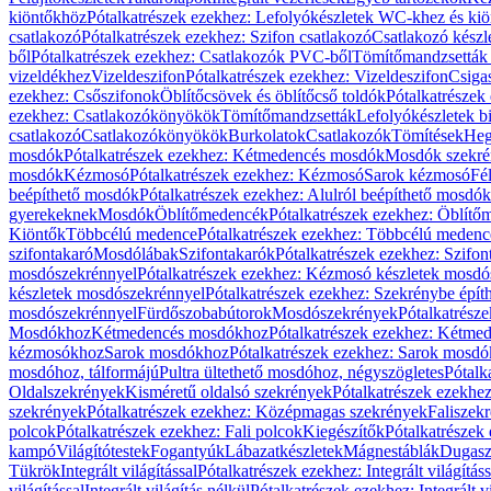
kiöntőkhöz
Pótalkatrészek ezekhez: Lefolyókészletek WC-khez és ki
csatlakozó
Pótalkatrészek ezekhez: Szifon csatlakozó
Csatlakozó készl
ből
Pótalkatrészek ezekhez: Csatlakozók PVC-ből
Tömítőmandzsetták
vizeldékhez
Vizeldeszifon
Pótalkatrészek ezekhez: Vizeldeszifon
Csiga
ezekhez: Csőszifonok
Öblítőcsövek és öblítőcső toldók
Pótalkatrészek
ezekhez: Csatlakozókönyökök
Tömítőmandzsetták
Lefolyókészletek b
csatlakozó
Csatlakozókönyökök
Burkolatok
Csatlakozók
Tömítések
Heg
mosdók
Pótalkatrészek ezekhez: Kétmedencés mosdók
Mosdók szekré
mosdók
Kézmosó
Pótalkatrészek ezekhez: Kézmosó
Sarok kézmosó
Fé
beépíthető mosdók
Pótalkatrészek ezekhez: Alulról beépíthető mosdók
gyerekeknek
Mosdók
Öblítőmedencék
Pótalkatrészek ezekhez: Öblít
Kiöntők
Többcélú medence
Pótalkatrészek ezekhez: Többcélú medenc
szifontakaró
Mosdólábak
Szifontakarók
Pótalkatrészek ezekhez: Szifon
mosdószekrénnyel
Pótalkatrészek ezekhez: Kézmosó készletek mosdó
készletek mosdószekrénnyel
Pótalkatrészek ezekhez: Szekrénybe épí
mosdószekrénnyel
Fürdőszobabútorok
Mosdószekrények
Pótalkatrész
Mosdókhoz
Kétmedencés mosdókhoz
Pótalkatrészek ezekhez: Kétm
kézmosókhoz
Sarok mosdókhoz
Pótalkatrészek ezekhez: Sarok mosd
mosdóhoz, tálformájú
Pultra ültethető mosdóhoz, négyszögletes
Pótalk
Oldalszekrények
Kisméretű oldalsó szekrények
Pótalkatrészek ezekhe
szekrények
Pótalkatrészek ezekhez: Középmagas szekrények
Faliszek
polcok
Pótalkatrészek ezekhez: Fali polcok
Kiegészítők
Pótalkatrészek
kampó
Világítótestek
Fogantyúk
Lábazatkészletek
Mágnestáblák
Dugasz
Tükrök
Integrált világítással
Pótalkatrészek ezekhez: Integrált világításs
világítással
Integrált világítás nélkül
Pótalkatrészek ezekhez: Integrált vi