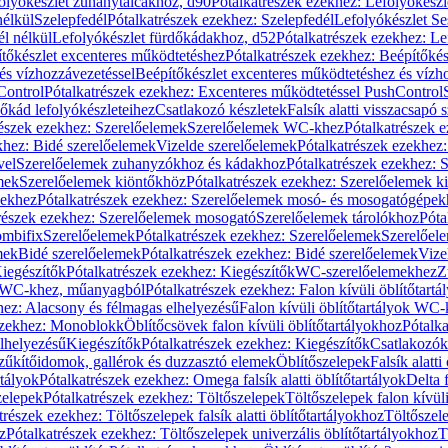
olyókészlet zuhanytálcákhoz, d90
Pótalkatrészek ezekhez: Lefolyókész
nélkül
Szelepfedél
Pótalkatrészek ezekhez: Szelepfedél
Lefolyókészlet Se
él nélkül
Lefolyókészlet fürdőkádakhoz, d52
Pótalkatrészek ezekhez: L
tőkészlet excenteres működtetéshez
Pótalkatrészek ezekhez: Beépítőké
és vízhozzávezetéssel
Beépítőkészlet excenteres működtetéshez és vízh
Control
Pótalkatrészek ezekhez: Excenteres működtetéssel PushControl
őkád lefolyókészleteihez
Csatlakozó készletek
Falsík alatti visszacsapó 
részek ezekhez: Szerelőelemek
Szerelőelemek WC-khez
Pótalkatrészek 
khez: Bidé szerelőelemek
Vizelde szerelőelemek
Pótalkatrészek ezekhez:
vel
Szerelőelemek zuhanyzókhoz és kádakhoz
Pótalkatrészek ezekhez:
mek
Szerelőelemek kiöntőkhöz
Pótalkatrészek ezekhez: Szerelőelemek k
pekhez
Pótalkatrészek ezekhez: Szerelőelemek mosó- és mosogatógépek
részek ezekhez: Szerelőelemek mosogató
Szerelőelemek tárolókhoz
Póta
ombifix
Szerelőelemek
Pótalkatrészek ezekhez: Szerelőelemek
Szerelőe
mek
Bidé szerelőelemek
Pótalkatrészek ezekhez: Bidé szerelőelemek
Vize
iegészítők
Pótalkatrészek ezekhez: Kiegészítők
WC-szerelőelemekhez
Z
ok WC-khez, műanyagból
Pótalkatrészek ezekhez: Falon kívüli öblítőta
hez: Alacsony és félmagas elhelyezésű
Falon kívüli öblítőtartályok WC-
ezekhez: Monoblokk
Öblítőcsövek falon kívüli öblítőtartályokhoz
Pótalka
lhelyezésű
Kiegészítők
Pótalkatrészek ezekhez: Kiegészítők
Csatlakozók
zűkítőidomok, gallérok és duzzasztó elemek
Öblítőszelepek
Falsík alatti
rtályok
Pótalkatrészek ezekhez: Omega falsík alatti öblítőtartályok
Delta f
zelepek
Pótalkatrészek ezekhez: Töltőszelepek
Töltőszelepek falon kívüli
trészek ezekhez: Töltőszelepek falsík alatti öblítőtartályokhoz
Töltőszel
z
Pótalkatrészek ezekhez: Töltőszelepek univerzális öblítőtartályokhoz
T