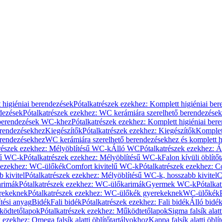
 higiéniai berendezések
Pótalkatrészek ezekhez: Komplett higiéniai be
dezések
Pótalkatrészek ezekhez: WC kerámiára szerelhető berendezések
 berendezések WC-khez
Pótalkatrészek ezekhez: Komplett higiéniai be
erendezésekhez
Kiegészítők
Pótalkatrészek ezekhez: Kiegészítők
Komplet
erendezésekhez
WC kerámiára szerelhető berendezésekhez és komplett h
részek ezekhez: Mélyöblítésű WC-k
Álló WC
Pótalkatrészek ezekhez: 
sű WC-k
Pótalkatrészek ezekhez: Mélyöblítésű WC-k
Falon kívüli öblítő
k ezekhez: WC-ülőkék
Comfort kivitelű WC-k
Pótalkatrészek ezekhez: C
 kivitel
Pótalkatrészek ezekhez: Mélyöblítésű WC-k, hosszabb kivitel
C
rimák
Pótalkatrészek ezekhez: WC-ülőkarimák
Gyermek WC-k
Pótalka
rekeknek
Pótalkatrészek ezekhez: WC-ülőkék gyerekeknek
WC-ülőkék
tési anyag
Bidék
Fali bidék
Pótalkatrészek ezekhez: Fali bidék
Álló bidé
ödtetőlapok
Pótalkatrészek ezekhez: Működtetőlapok
Sigma falsík alatt
 ezekhez: Omega falsík alatti öblítőtartályokhoz
Kappa falsík alatti öblí