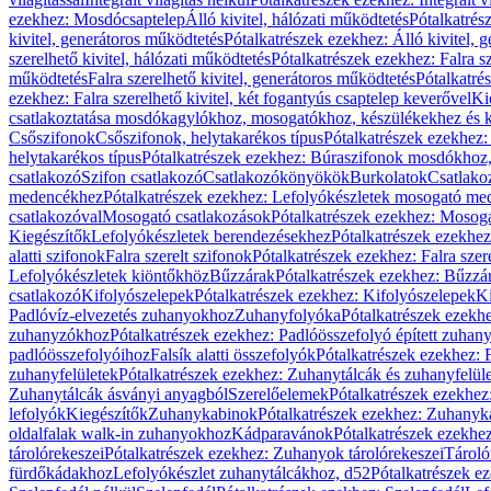
ezekhez: Mosdócsaptelep
Álló kivitel, hálózati működtetés
Pótalkatrés
kivitel, generátoros működtetés
Pótalkatrészek ezekhez: Álló kivitel, 
szerelhető kivitel, hálózati működtetés
Pótalkatrészek ezekhez: Falra sz
működtetés
Falra szerelhető kivitel, generátoros működtetés
Pótalkatré
ezekhez: Falra szerelhető kivitel, két fogantyús csaptelep keverővel
Ki
csatlakoztatása mosdókagylókhoz, mosogatókhoz, készülékekhez és
Csőszifonok
Csőszifonok, helytakarékos típus
Pótalkatrészek ezekhez:
helytakarékos típus
Pótalkatrészek ezekhez: Búraszifonok mosdókhoz, 
csatlakozó
Szifon csatlakozó
Csatlakozókönyökök
Burkolatok
Csatlako
medencékhez
Pótalkatrészek ezekhez: Lefolyókészletek mosogató m
csatlakozóval
Mosogató csatlakozások
Pótalkatrészek ezekhez: Mosoga
Kiegészítők
Lefolyókészletek berendezésekhez
Pótalkatrészek ezekhe
alatti szifonok
Falra szerelt szifonok
Pótalkatrészek ezekhez: Falra szer
Lefolyókészletek kiöntőkhöz
Bűzzárak
Pótalkatrészek ezekhez: Bűzzá
csatlakozó
Kifolyószelepek
Pótalkatrészek ezekhez: Kifolyószelepek
Ki
Padlóvíz-elvezetés zuhanyokhoz
Zuhanyfolyóka
Pótalkatrészek ezekh
zuhanyzókhoz
Pótalkatrészek ezekhez: Padlóösszefolyó épített zuha
padlóösszefolyóihoz
Falsík alatti összefolyók
Pótalkatrészek ezekhez: F
zuhanyfelületek
Pótalkatrészek ezekhez: Zuhanytálcák és zuhanyfelül
Zuhanytálcák ásványi anyagból
Szerelőelemek
Pótalkatrészek ezekhez
lefolyók
Kiegészítők
Zuhanykabinok
Pótalkatrészek ezekhez: Zuhanyk
oldalfalak walk-in zuhanyokhoz
Kádparavánok
Pótalkatrészek ezekh
tárolórekeszei
Pótalkatrészek ezekhez: Zuhanyok tárolórekeszei
Tároló
fürdőkádakhoz
Lefolyókészlet zuhanytálcákhoz, d52
Pótalkatrészek e