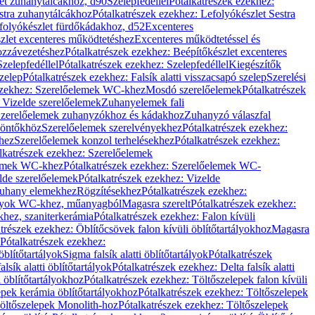
let zuhanytálcákhoz, d90
Szelepfedéllel
Pótalkatrészek ezekhez:
stra zuhanytálcákhoz
Pótalkatrészek ezekhez: Lefolyókészlet Sestra
efolyókészlet fürdőkádakhoz, d52
Excenteres
szlet excenteres működtetéshez
Excenteres működtetéssel és
ozzávezetéshez
Pótalkatrészek ezekhez: Beépítőkészlet excenteres
Szelepfedéllel
Pótalkatrészek ezekhez: Szelepfedéllel
Kiegészítők
szelep
Pótalkatrészek ezekhez: Falsík alatti visszacsapó szelep
Szerelési
ezekhez: Szerelőelemek WC-khez
Mosdó szerelőelemek
Pótalkatrészek
 Vizelde szerelőelemek
Zuhanyelemek fali
 Szerelőelemek zuhanyzókhoz és kádakhoz
Zuhanyzó válaszfal
iöntőkhöz
Szerelőelemek szerelvényekhez
Pótalkatrészek ezekhez:
hez
Szerelőelemek konzol terhelésekhez
Pótalkatrészek ezekhez:
lkatrészek ezekhez: Szerelőelemek
lemek WC-khez
Pótalkatrészek ezekhez: Szerelőelemek WC-
lde szerelőelemek
Pótalkatrészek ezekhez: Vizelde
uhany elemekhez
Rögzítésekhez
Pótalkatrészek ezekhez:
rtályok WC-khez, műanyagból
Magasra szerelt
Pótalkatrészek ezekhez:
khez, szaniterkerámia
Pótalkatrészek ezekhez: Falon kívüli
trészek ezekhez: Öblítőcsövek falon kívüli öblítőtartályokhoz
Magasra
Pótalkatrészek ezekhez:
 öblítőtartályok
Sigma falsík alatti öblítőtartályok
Pótalkatrészek
alsík alatti öblítőtartályok
Pótalkatrészek ezekhez: Delta falsík alatti
 öblítőtartályokhoz
Pótalkatrészek ezekhez: Töltőszelepek falon kívüli
epek kerámia öblítőtartályokhoz
Pótalkatrészek ezekhez: Töltőszelepek
öltőszelepek Monolith-hoz
Pótalkatrészek ezekhez: Töltőszelepek