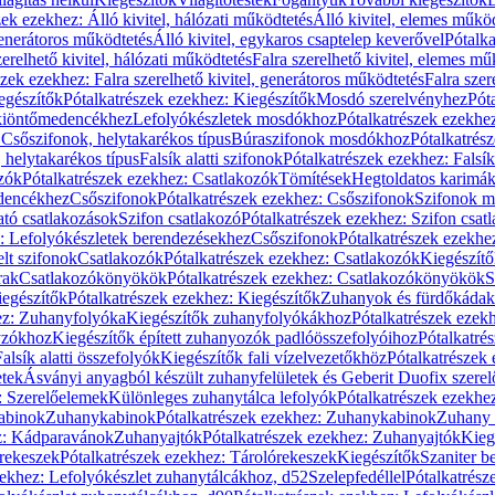
zek ezekhez: Álló kivitel, hálózati működtetés
Álló kivitel, elemes műkö
generátoros működtetés
Álló kivitel, egykaros csaptelep keverővel
Pótalka
erelhető kivitel, hálózati működtetés
Falra szerelhető kivitel, elemes mű
szek ezekhez: Falra szerelhető kivitel, generátoros működtetés
Falra szer
egészítők
Pótalkatrészek ezekhez: Kiegészítők
Mosdó szerelvényhez
Pót
 kiöntőmedencékhez
Lefolyókészletek mosdókhoz
Pótalkatrészek ezekhe
 Csőszifonok, helytakarékos típus
Búraszifonok mosdókhoz
Pótalkatrés
helytakarékos típus
Falsík alatti szifonok
Pótalkatrészek ezekhez: Falsík 
zók
Pótalkatrészek ezekhez: Csatlakozók
Tömítések
Hegtoldatos karimá
edencékhez
Csőszifonok
Pótalkatrészek ezekhez: Csőszifonok
Szifonok m
tó csatlakozások
Szifon csatlakozó
Pótalkatrészek ezekhez: Szifon csat
z: Lefolyókészletek berendezésekhez
Csőszifonok
Pótalkatrészek ezekhe
elt szifonok
Csatlakozók
Pótalkatrészek ezekhez: Csatlakozók
Kiegészít
rak
Csatlakozókönyökök
Pótalkatrészek ezekhez: Csatlakozókönyökök
S
egészítők
Pótalkatrészek ezekhez: Kiegészítők
Zuhanyok és fürdőkádak
ez: Zuhanyfolyóka
Kiegészítők zuhanyfolyókákhoz
Pótalkatrészek ezek
nyzókhoz
Kiegészítők épített zuhanyozók padlóösszefolyóihoz
Pótalkatré
alsík alatti összefolyók
Kiegészítők fali vízelvezetőkhöz
Pótalkatrészek 
etek
Ásványi anyagból készült zuhanyfelületek és Geberit Duofix szere
: Szerelőelemek
Különleges zuhanytálca lefolyók
Pótalkatrészek ezekhe
abinok
Zuhanykabinok
Pótalkatrészek ezekhez: Zuhanykabinok
Zuhany 
ez: Kádparavánok
Zuhanyajtók
Pótalkatrészek ezekhez: Zuhanyajtók
Kieg
rekeszek
Pótalkatrészek ezekhez: Tárolórekeszek
Kiegészítők
Szaniter b
zekhez: Lefolyókészlet zuhanytálcákhoz, d52
Szelepfedéllel
Pótalkatrész