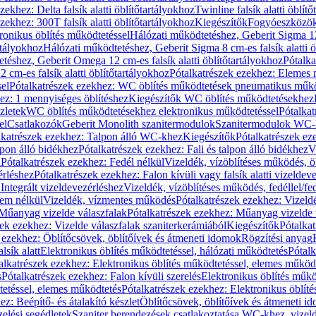
zekhez: Delta falsík alatti öblítőtartályokhoz
Twinline falsík alatti öblít
zekhez: 300T falsík alatti öblítőtartályokhoz
Kiegészítők
Fogyóeszközö
ronikus öblítés működtetéssel
Hálózati működtetéshez, Geberit Sigma 12 
rtályokhoz
Hálózati működtetéshez, Geberit Sigma 8 cm-es falsík alatti ö
téshez, Geberit Omega 12 cm-es falsík alatti öblítőtartályokhoz
Pótalk
cm-es falsík alatti öblítőtartályokhoz
Pótalkatrészek ezekhez: Elemes m
el
Pótalkatrészek ezekhez: WC öblítés működtetések pneumatikus műkö
ez: 1 mennyiséges öblítéshez
Kiegészítők WC öblítés működtetésekhez
zletek
WC öblítés működtetésekhez elektronikus működtetéssel
Pótalka
el
Csatlakozók
Geberit Monolith szanitermodulok
Szanitermodulok WC-
lkatrészek ezekhez: Talpon álló WC-khez
Kiegészítők
Pótalkatrészek ez
alpon álló bidékhez
Pótalkatrészek ezekhez: Fali és talpon álló bidékhez
V
l
Pótalkatrészek ezekhez: Fedél nélkül
Vizeldék, vízöblítéses működés, ö
érléshez
Pótalkatrészek ezekhez: Falon kívüli vagy falsík alatti vizeldev
Integrált vizeldevezérléshez
Vizeldék, vízöblítéses működés, fedéllel/fe
rem nélkül
Vizeldék, vízmentes működés
Pótalkatrészek ezekhez: Vizel
Műanyag vizelde válaszfalak
Pótalkatrészek ezekhez: Műanyag vizelde 
zek ezekhez: Vizelde válaszfalak szaniterkerámiából
Kiegészítők
Pótalka
 ezekhez: Öblítőcsövek, öblítőívek és átmeneti idomok
Rögzítési anyag
lsík alatt
Elektronikus öblítés működtetéssel, hálózati működtetés
Pótalk
alkatrészek ezekhez: Elektronikus öblítés működtetéssel, elemes működ
s
Pótalkatrészek ezekhez: Falon kívüli szerelés
Elektronikus öblítés műkö
tetéssel, elemes működtetés
Pótalkatrészek ezekhez: Elektronikus öblít
z: Beépítő- és átalakító készlet
Öblítőcsövek, öblítőívek és átmeneti i
elési segédletek
Szaniter berendezések csatlakoztatása WC-khez, vizel