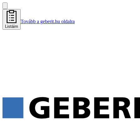
Tovább a geberit.hu oldalra
Listáim