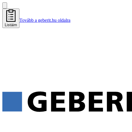
Tovább a geberit.hu oldalra
Listáim