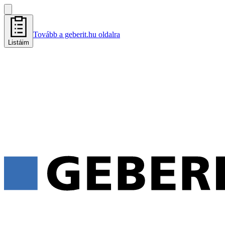
Tovább a geberit.hu oldalra
Listáim