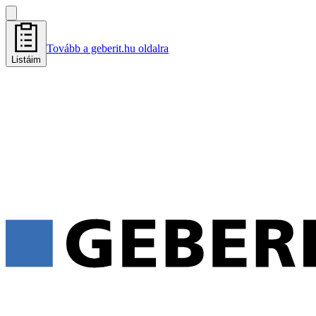
Tovább a geberit.hu oldalra
Listáim