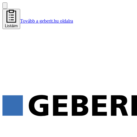
Tovább a geberit.hu oldalra
Listáim