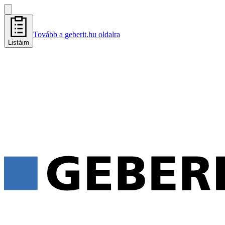
Tovább a geberit.hu oldalra
Listáim