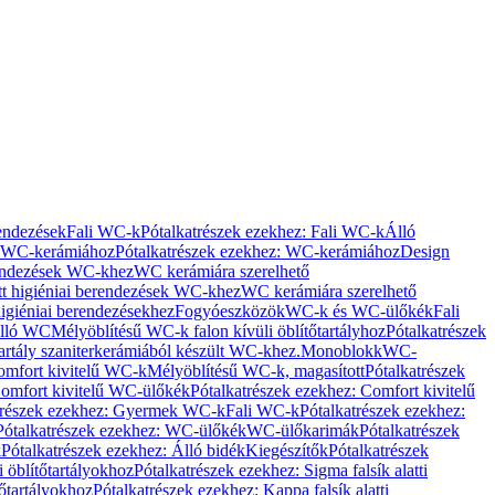
rendezések
Fali WC-k
Pótalkatrészek ezekhez: Fali WC-k
Álló
WC-kerámiához
Pótalkatrészek ezekhez: WC-kerámiához
Design
rendezések WC-khez
WC kerámiára szerelhető
t higiéniai berendezések WC-khez
WC kerámiára szerelhető
igiéniai berendezésekhez
Fogyóeszközök
WC-k és WC-ülőkék
Fali
Álló WC
Mélyöblítésű WC-k falon kívüli öblítőtartályhoz
Pótalkatrészek
tartály szaniterkerámiából készült WC-khez.
Monoblokk
WC-
omfort kivitelű WC-k
Mélyöblítésű WC-k, magasított
Pótalkatrészek
omfort kivitelű WC-ülőkék
Pótalkatrészek ezekhez: Comfort kivitelű
trészek ezekhez: Gyermek WC-k
Fali WC-k
Pótalkatrészek ezekhez:
Pótalkatrészek ezekhez: WC-ülőkék
WC-ülőkarimák
Pótalkatrészek
k
Pótalkatrészek ezekhez: Álló bidék
Kiegészítők
Pótalkatrészek
i öblítőtartályokhoz
Pótalkatrészek ezekhez: Sigma falsík alatti
tőtartályokhoz
Pótalkatrészek ezekhez: Kappa falsík alatti