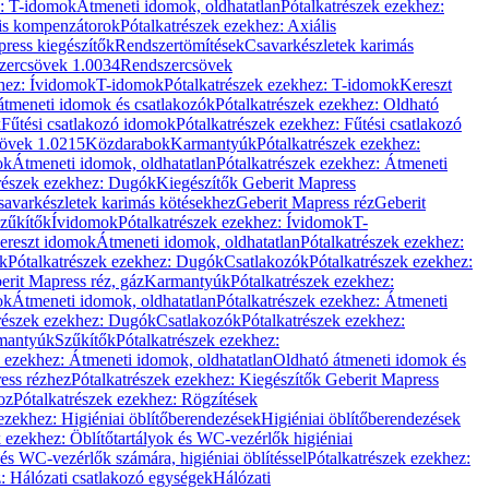
z: T-idomok
Átmeneti idomok, oldhatatlan
Pótalkatrészek ezekhez:
is kompenzátorok
Pótalkatrészek ezekhez: Axiális
ress kiegészítők
Rendszertömítések
Csavarkészletek karimás
zercsövek 1.0034
Rendszercsövek
khez: Ívidomok
T-idomok
Pótalkatrészek ezekhez: T-idomok
Kereszt
átmeneti idomok és csatlakozók
Pótalkatrészek ezekhez: Oldható
k
Fűtési csatlakozó idomok
Pótalkatrészek ezekhez: Fűtési csatlakozó
övek 1.0215
Közdarabok
Karmantyúk
Pótalkatrészek ezekhez:
ok
Átmeneti idomok, oldhatatlan
Pótalkatrészek ezekhez: Átmeneti
részek ezekhez: Dugók
Kiegészítők Geberit Mapress
savarkészletek karimás kötésekhez
Geberit Mapress réz
Geberit
Szűkítők
Ívidomok
Pótalkatrészek ezekhez: Ívidomok
T-
Kereszt idomok
Átmeneti idomok, oldhatatlan
Pótalkatrészek ezekhez:
k
Pótalkatrészek ezekhez: Dugók
Csatlakozók
Pótalkatrészek ezekhez:
erit Mapress réz, gáz
Karmantyúk
Pótalkatrészek ezekhez:
ok
Átmeneti idomok, oldhatatlan
Pótalkatrészek ezekhez: Átmeneti
részek ezekhez: Dugók
Csatlakozók
Pótalkatrészek ezekhez:
rmantyúk
Szűkítők
Pótalkatrészek ezekhez:
k ezekhez: Átmeneti idomok, oldhatatlan
Oldható átmeneti idomok és
ess rézhez
Pótalkatrészek ezekhez: Kiegészítők Geberit Mapress
oz
Pótalkatrészek ezekhez: Rögzítések
ezekhez: Higiéniai öblítőberendezések
Higiéniai öblítőberendezések
k ezekhez: Öblítőtartályok és WC-vezérlők higiéniai
 és WC-vezérlők számára, higiéniai öblítéssel
Pótalkatrészek ezekhez:
: Hálózati csatlakozó egységek
Hálózati