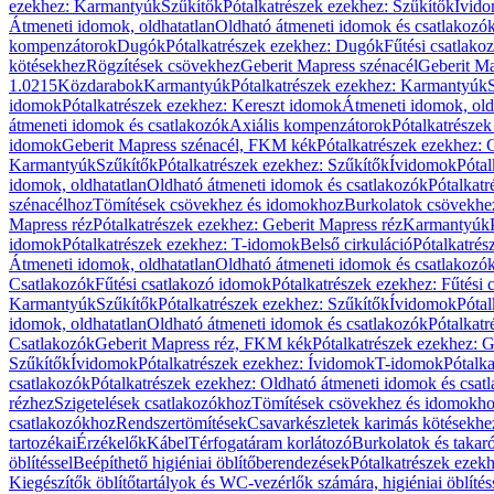
ezekhez: Karmantyúk
Szűkítők
Pótalkatrészek ezekhez: Szűkítők
Ívid
Átmeneti idomok, oldhatatlan
Oldható átmeneti idomok és csatlakozó
kompenzátorok
Dugók
Pótalkatrészek ezekhez: Dugók
Fűtési csatlako
kötésekhez
Rögzítések csövekhez
Geberit Mapress szénacél
Geberit Ma
1.0215
Közdarabok
Karmantyúk
Pótalkatrészek ezekhez: Karmantyúk
idomok
Pótalkatrészek ezekhez: Kereszt idomok
Átmeneti idomok, old
átmeneti idomok és csatlakozók
Axiális kompenzátorok
Pótalkatrésze
idomok
Geberit Mapress szénacél, FKM kék
Pótalkatrészek ezekhez:
Karmantyúk
Szűkítők
Pótalkatrészek ezekhez: Szűkítők
Ívidomok
Pótal
idomok, oldhatatlan
Oldható átmeneti idomok és csatlakozók
Pótalkatr
szénacélhoz
Tömítések csövekhez és idomokhoz
Burkolatok csövekhe
Mapress réz
Pótalkatrészek ezekhez: Geberit Mapress réz
Karmantyúk
idomok
Pótalkatrészek ezekhez: T-idomok
Belső cirkuláció
Pótalkatrés
Átmeneti idomok, oldhatatlan
Oldható átmeneti idomok és csatlakozó
Csatlakozók
Fűtési csatlakozó idomok
Pótalkatrészek ezekhez: Fűtési
Karmantyúk
Szűkítők
Pótalkatrészek ezekhez: Szűkítők
Ívidomok
Pótal
idomok, oldhatatlan
Oldható átmeneti idomok és csatlakozók
Pótalkatr
Csatlakozók
Geberit Mapress réz, FKM kék
Pótalkatrészek ezekhez: 
Szűkítők
Ívidomok
Pótalkatrészek ezekhez: Ívidomok
T-idomok
Pótalk
csatlakozók
Pótalkatrészek ezekhez: Oldható átmeneti idomok és csat
rézhez
Szigetelések csatlakozókhoz
Tömítések csövekhez és idomokh
csatlakozókhoz
Rendszertömítések
Csavarkészletek karimás kötésekhe
tartozékai
Érzékelők
Kábel
Térfogatáram korlátozó
Burkolatok és takar
öblítéssel
Beépíthető higiéniai öblítőberendezések
Pótalkatrészek ezekh
Kiegészítők öblítőtartályok és WC-vezérlők számára, higiéniai öblítés