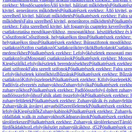
ezekhez: Mosdócsaptelep
Álló kivitel, hálózati működtetés
Pótalkatrés
kivitel, generátoros működtetés
Pótalkatrészek ezekhez: Álló kivitel, 
szerelhető kivitel, hálózati működtetés
Pótalkatrészek ezekhez: Falra sz
működtetés
Falra szerelhető kivitel, generátoros működtetés
Pótalkatré
ezekhez: Falra szerelhető kivitel, két fogantyús csaptelep keverővel
Ki
csatlakoztatása mosdókagylókhoz, mosogatókhoz, készülékekhez és
Csőszifonok
Csőszifonok, helytakarékos típus
Pótalkatrészek ezekhez:
helytakarékos típus
Pótalkatrészek ezekhez: Búraszifonok mosdókhoz, 
csatlakozó
Szifon csatlakozó
Csatlakozókönyökök
Burkolatok
Csatlako
medencékhez
Pótalkatrészek ezekhez: Lefolyókészletek mosogató m
csatlakozóval
Mosogató csatlakozások
Pótalkatrészek ezekhez: Mosoga
Kiegészítők
Lefolyókészletek berendezésekhez
Pótalkatrészek ezekhe
alatti szifonok
Falra szerelt szifonok
Pótalkatrészek ezekhez: Falra szer
Lefolyókészletek kiöntőkhöz
Bűzzárak
Pótalkatrészek ezekhez: Bűzzá
csatlakozó
Kifolyószelepek
Pótalkatrészek ezekhez: Kifolyószelepek
Ki
Padlóvíz-elvezetés zuhanyokhoz
Zuhanyfolyóka
Pótalkatrészek ezekh
zuhanyzókhoz
Pótalkatrészek ezekhez: Padlóösszefolyó épített zuha
padlóösszefolyóihoz
Falsík alatti összefolyók
Pótalkatrészek ezekhez: F
zuhanyfelületek
Pótalkatrészek ezekhez: Zuhanytálcák és zuhanyfelül
Zuhanytálcák ásványi anyagból
Szerelőelemek
Pótalkatrészek ezekhez
lefolyók
Kiegészítők
Zuhanykabinok
Pótalkatrészek ezekhez: Zuhanyk
oldalfalak walk-in zuhanyokhoz
Kádparavánok
Pótalkatrészek ezekh
tárolórekeszei
Pótalkatrészek ezekhez: Zuhanyok tárolórekeszei
Tároló
fürdőkádakhoz
Lefolyókészlet zuhanytálcákhoz, d52
Pótalkatrészek e