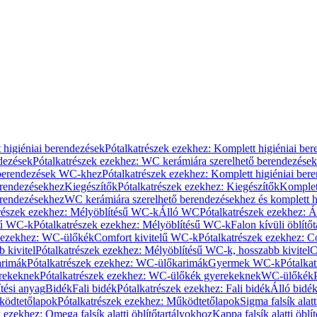
 higiéniai berendezések
Pótalkatrészek ezekhez: Komplett higiéniai be
dezések
Pótalkatrészek ezekhez: WC kerámiára szerelhető berendezések
 berendezések WC-khez
Pótalkatrészek ezekhez: Komplett higiéniai be
erendezésekhez
Kiegészítők
Pótalkatrészek ezekhez: Kiegészítők
Komplet
erendezésekhez
WC kerámiára szerelhető berendezésekhez és komplett h
részek ezekhez: Mélyöblítésű WC-k
Álló WC
Pótalkatrészek ezekhez: 
sű WC-k
Pótalkatrészek ezekhez: Mélyöblítésű WC-k
Falon kívüli öblítő
k ezekhez: WC-ülőkék
Comfort kivitelű WC-k
Pótalkatrészek ezekhez: C
 kivitel
Pótalkatrészek ezekhez: Mélyöblítésű WC-k, hosszabb kivitel
C
rimák
Pótalkatrészek ezekhez: WC-ülőkarimák
Gyermek WC-k
Pótalka
rekeknek
Pótalkatrészek ezekhez: WC-ülőkék gyerekeknek
WC-ülőkék
tési anyag
Bidék
Fali bidék
Pótalkatrészek ezekhez: Fali bidék
Álló bidé
ödtetőlapok
Pótalkatrészek ezekhez: Működtetőlapok
Sigma falsík alatt
 ezekhez: Omega falsík alatti öblítőtartályokhoz
Kappa falsík alatti öblí