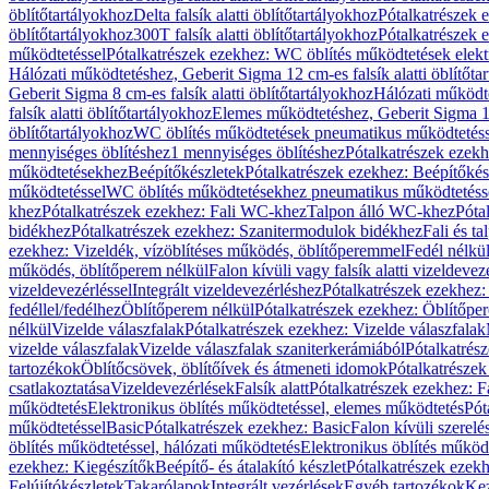
öblítőtartályokhoz
Delta falsík alatti öblítőtartályokhoz
Pótalkatrészek e
öblítőtartályokhoz
300T falsík alatti öblítőtartályokhoz
Pótalkatrészek e
működtetéssel
Pótalkatrészek ezekhez: WC öblítés működtetések elekt
Hálózati működtetéshez, Geberit Sigma 12 cm-es falsík alatti öblítőta
Geberit Sigma 8 cm-es falsík alatti öblítőtartályokhoz
Hálózati működte
falsík alatti öblítőtartályokhoz
Elemes működtetéshez, Geberit Sigma 12 
öblítőtartályokhoz
WC öblítés működtetések pneumatikus működtetéss
mennyiséges öblítéshez
1 mennyiséges öblítéshez
Pótalkatrészek ezekh
működtetésekhez
Beépítőkészletek
Pótalkatrészek ezekhez: Beépítőkés
működtetéssel
WC öblítés működtetésekhez pneumatikus működtetéss
khez
Pótalkatrészek ezekhez: Fali WC-khez
Talpon álló WC-khez
Póta
bidékhez
Pótalkatrészek ezekhez: Szanitermodulok bidékhez
Fali és t
ezekhez: Vizeldék, vízöblítéses működés, öblítőperemmel
Fedél nélkü
működés, öblítőperem nélkül
Falon kívüli vagy falsík alatti vizeldevez
vizeldevezérléssel
Integrált vizeldevezérléshez
Pótalkatrészek ezekhez: 
fedéllel/fedélhez
Öblítőperem nélkül
Pótalkatrészek ezekhez: Öblítőpe
nélkül
Vizelde válaszfalak
Pótalkatrészek ezekhez: Vizelde válaszfalak
vizelde válaszfalak
Vizelde válaszfalak szaniterkerámiából
Pótalkatrés
tartozékok
Öblítőcsövek, öblítőívek és átmeneti idomok
Pótalkatrészek
csatlakoztatása
Vizeldevezérlések
Falsík alatt
Pótalkatrészek ezekhez: Fa
működtetés
Elektronikus öblítés működtetéssel, elemes működtetés
Pót
működtetéssel
Basic
Pótalkatrészek ezekhez: Basic
Falon kívüli szerelé
öblítés működtetéssel, hálózati működtetés
Elektronikus öblítés működ
ezekhez: Kiegészítők
Beépítő- és átalakító készlet
Pótalkatrészek ezekhe
Felújítókészletek
Takarólapok
Integrált vezérlések
Egyéb tartozékok
Kez