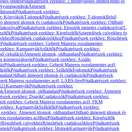
éges öblítés
Pótalkatrészek ezekhez: 2 mennyiséges öblítés
Öblítő és
Nyomógombok
Átmeneti
ű
Idomok
Pótalkatrészek ezekhez:
ez: Könyökök
T-idomok
Pótalkatrészek ezekhez: T-idomok
Belső
ó átmeneti idomok és csatlakozók
Pótalkatrészek ezekhez: Oldható
tlakozóval
Pótalkatrészek ezekhez: Elosztók menetes csatlakozóval
T-
szítők
Pótalkatrészek ezekhez: Kiegészítők
Szigetelések csövekhez és
vekhez
Rögzítések csatlakozókhoz
Pótalkatrészek ezekhez: Rögzítések
l
Pótalkatrészek ezekhez: Geberit Mapress rozsdamentes
 ezekhez: Karmantyúk
Szűkítők
Pótalkatrészek ezekhez:
ső cirkuláció
Átmeneti idomok, oldhatatlan
Pótalkatrészek ezekhez:
is kompenzátorok
Pótalkatrészek ezekhez: Axiális
gáz
Pótalkatrészek ezekhez: Geberit Mapress rozsdamentes acél,
űkítők
Pótalkatrészek ezekhez: Szűkítők
Ívidomok
Pótalkatrészek
tatlan
Oldható átmeneti idomok és csatlakozók
Pótalkatrészek
erit Mapress rozsdamentes acél, LABS-free
Pótalkatrészek ezekhez:
521
Karmantyúk
Pótalkatrészek ezekhez:
ok
Átmeneti idomok, oldhatatlan
Pótalkatrészek ezekhez: Átmeneti
részek ezekhez: Dugók
Csatlakozók
Pótalkatrészek ezekhez:
szek ezekhez: Geberit Mapress rozsdamentes acél, FKM
 ezekhez: Karmantyúk
Szűkítők
Pótalkatrészek ezekhez:
k ezekhez: Átmeneti idomok, oldhatatlan
Oldható átmeneti idomok és
ess rozsdamentes acélhoz
Pótalkatrészek ezekhez: Kiegészítők
z
Rögzítések csövekhez
Rögzítések csatlakozókhoz
Pótalkatrészek
omok
Pótalkatrészek ezekhez: Idomok
Karmantyúk
Pótalkatrészek