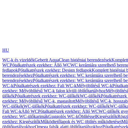
HU
WC-k és vizeldék
Geberit AquaClean higiéniai berendezések
Komplett
WC
Pótalkatrészek ezekhez: Álló WC
WC kerámiára szerelhető beren
fedlapok
Pótalkatrészek ezekhez: Design fedlapok
Komplett higiéniai
berendezésekhez
Pótalkatrészek ezekhez: WC kerámiára szerelhető b
berendezésekhez
Pótalkatrészek ezekhez: WC kerámiára szerelhető b
WC-k
Pótalkatrészek ezekhez: Fali WC-k
Mélyöblítésű WC-k
Pótalkat
ezekhez: Mélyöblítésű WC-k falon kívüli öblítőtartályhoz
Mélyöblíté
ülőkék
Pótalkatrészek ezekhez: WC-ülőkék
WC-ülőkék
Pótalkatrésze
ezekhez: Mélyöblítésű WC-k, magasított
Mélyöblítésű WC-k, hosszabb
WC-ülőkék
WC-ülőkék
Pótalkatrészek ezekhez: WC-ülőkék
WC-ülőka
Fali WC-k
Álló WC
Pótalkatrészek ezekhez: Álló WC
WC-ülőkék gye
ezekhez: WC-ülőkarimák
Guggolós WC-k
Öblítéssel
Kiegészítők
Rögzí
ezekhez: Kiegészítők
Működtetőlapok és WC öblítés működtetései
Műk
öblítőtartályokhoz
Omega falsík alatti öblítőtartályokhoz
Pótalkatrészek