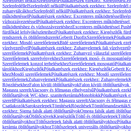
Szelepfedél nélkül
Szelepfedél
Pótalkatrészek ezekhez: Szelepfedél
Lef
Szelepfedéllel
Szelepfedél nélkül
Pótalkatrészek ezekhez: Szelepfedél 
zuhanytálcákhoz
Szelepfedél nélkül
Pótalkatrészek ezekhez: Szelepfed
működtetéssel
Pótalkatrészek ezekhez: Excenteres működtetéssel
Beépí
vízhozzávezetéssel
Pótalkatrészek ezekhez: Excenteres működtetéssel 
működtetéshez és vízhozzávezetéshez
Excenteres működtetéssel Push
fürdőkád lefolyókészleteihez
Pótalkatrészek ezekhez: Kiegészítők fürd
rendszerek és öblítőrendszerek
Geberit Duofix
Szerelőelemek
Pótalkat
ezekhez: Mosdó szerelőelemek
Bidé szerelőelemek
Pótalkatrészek eze
vízelvezetővel
Pótalkatrészek ezekhez: Zuhanyelemek fali vízelvezető
szerelőelemek
Pótalkatrészek ezekhez: Zuhanyzó válaszfal szerelőele
Szerelőelemek szerelvényekhez
Szerelőelemek mosó- és mosogatógé
Szerelőelemek konzol terhelésekhez
Szerelőelemek mosogató
Pótalkat
tárolókhoz
Kiegészítők
Pótalkatrészek ezekhez: Kiegészítők
Geberit K
khez
Mosdó szerelőelemek
Pótalkatrészek ezekhez: Mosdó szerelőele
szerelőelemek
Zuhanyelemek
Pótalkatrészek ezekhez: Zuhanyelemek
K
Rögzítésekhez
Falon kívüli öblítőtartályok
Falon kívüli öblítőtartály
Magasra szerelt
Alacsony és félmagas elhelyezésű
Pótalkatrészek ezek
öblítőtartályok WC-khez, szaniterkerámia
Monoblokk
Pótalkatrészek 
szerelt
Pótalkatrészek ezekhez: Magasra szerelt
Alacsony és félmagas e
Csatlakozók
Sarokszelepek
Tömítések
Rögzítések
Tömítőmandzsetták
S
ezekhez: Sigma falsík alatti öblítőtartályok
Omega falsík alatti öblítőta
öblítőtartályok
Öblítőcsövek
Kiegészítők
Töltő és öblítőszelepek
Töltős
öblítőtartályokhoz
Töltőszelepek falsík alatti öblítőtartályokhoz
Pótalka
kerámia öblítőtartályokhoz
Töltőszelepek univerzális öblítőtartályokho