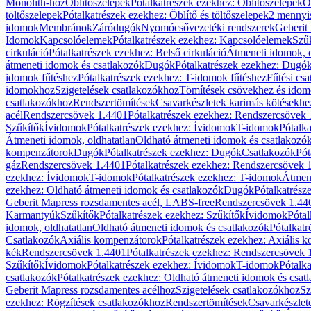
Monolith-hoz
Öblítőszelepek
Pótalkatrészek ezekhez: Öblítőszelepek
Ö
töltőszelepek
Pótalkatrészek ezekhez: Öblítő és töltőszelepek
2 mennyis
idomok
Membránok
Záródugók
Nyomócsővezetéki rendszerek
Geberit
Idomok
Kapcsolóelemek
Pótalkatrészek ezekhez: Kapcsolóelemek
Szű
cirkuláció
Pótalkatrészek ezekhez: Belső cirkuláció
Átmeneti idomok, o
átmeneti idomok és csatlakozók
Dugók
Pótalkatrészek ezekhez: Dugó
idomok fűtéshez
Pótalkatrészek ezekhez: T-idomok fűtéshez
Fűtési cs
idomokhoz
Szigetelések csatlakozókhoz
Tömítések csövekhez és ido
csatlakozókhoz
Rendszertömítések
Csavarkészletek karimás kötésekhe
acél
Rendszercsövek 1.4401
Pótalkatrészek ezekhez: Rendszercsövek
Szűkítők
Ívidomok
Pótalkatrészek ezekhez: Ívidomok
T-idomok
Pótalk
Átmeneti idomok, oldhatatlan
Oldható átmeneti idomok és csatlakozó
kompenzátorok
Dugók
Pótalkatrészek ezekhez: Dugók
Csatlakozók
Pót
gáz
Rendszercsövek 1.4401
Pótalkatrészek ezekhez: Rendszercsövek 
ezekhez: Ívidomok
T-idomok
Pótalkatrészek ezekhez: T-idomok
Átmene
ezekhez: Oldható átmeneti idomok és csatlakozók
Dugók
Pótalkatrész
Geberit Mapress rozsdamentes acél, LABS-free
Rendszercsövek 1.44
Karmantyúk
Szűkítők
Pótalkatrészek ezekhez: Szűkítők
Ívidomok
Pótal
idomok, oldhatatlan
Oldható átmeneti idomok és csatlakozók
Pótalkatr
Csatlakozók
Axiális kompenzátorok
Pótalkatrészek ezekhez: Axiális 
kék
Rendszercsövek 1.4401
Pótalkatrészek ezekhez: Rendszercsövek 
Szűkítők
Ívidomok
Pótalkatrészek ezekhez: Ívidomok
T-idomok
Pótalk
csatlakozók
Pótalkatrészek ezekhez: Oldható átmeneti idomok és csat
Geberit Mapress rozsdamentes acélhoz
Szigetelések csatlakozókhoz
Sz
ezekhez: Rögzítések csatlakozókhoz
Rendszertömítések
Csavarkészlet