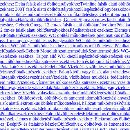
zekhez: Delta falsík alatti öblítőtartályokhoz
Twinline falsík alatti öblít
zekhez: 300T falsík alatti öblítőtartályokhoz
Kiegészítők
Fogyóeszközö
ronikus öblítés működtetéssel
Hálózati működtetéshez, Geberit Sigma 12 
rtályokhoz
Hálózati működtetéshez, Geberit Sigma 8 cm-es falsík alatti ö
téshez, Geberit Omega 12 cm-es falsík alatti öblítőtartályokhoz
Pótalk
cm-es falsík alatti öblítőtartályokhoz
Pótalkatrészek ezekhez: Elemes m
el
Pótalkatrészek ezekhez: WC öblítés működtetések pneumatikus műkö
ez: 1 mennyiséges öblítéshez
Kiegészítők WC öblítés működtetésekhez
zletek
WC öblítés működtetésekhez elektronikus működtetéssel
Pótalka
el
Csatlakozók
Geberit Monolith szanitermodulok
Szanitermodulok WC-
lkatrészek ezekhez: Talpon álló WC-khez
Kiegészítők
Pótalkatrészek ez
alpon álló bidékhez
Pótalkatrészek ezekhez: Fali és talpon álló bidékhez
V
l
Pótalkatrészek ezekhez: Fedél nélkül
Vizeldék, vízöblítéses működés, ö
érléshez
Pótalkatrészek ezekhez: Falon kívüli vagy falsík alatti vizeldev
Integrált vizeldevezérléshez
Vizeldék, vízöblítéses működés, fedéllel/fe
rem nélkül
Vizeldék, vízmentes működés
Pótalkatrészek ezekhez: Vizel
Műanyag vizelde válaszfalak
Pótalkatrészek ezekhez: Műanyag vizelde 
zek ezekhez: Vizelde válaszfalak szaniterkerámiából
Kiegészítők
Pótalka
 ezekhez: Öblítőcsövek, öblítőívek és átmeneti idomok
Rögzítési anyag
lsík alatt
Elektronikus öblítés működtetéssel, hálózati működtetés
Pótalk
alkatrészek ezekhez: Elektronikus öblítés működtetéssel, elemes működ
s
Pótalkatrészek ezekhez: Falon kívüli szerelés
Elektronikus öblítés műkö
tetéssel, elemes működtetés
Pótalkatrészek ezekhez: Elektronikus öblít
z: Beépítő- és átalakító készlet
Öblítőcsövek, öblítőívek és átmeneti i
elési segédletek
Szaniter berendezések csatlakoztatása WC-khez, vizel