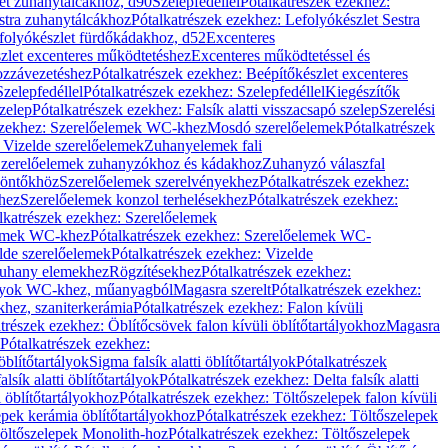
let zuhanytálcákhoz, d90
Szelepfedéllel
Pótalkatrészek ezekhez:
stra zuhanytálcákhoz
Pótalkatrészek ezekhez: Lefolyókészlet Sestra
efolyókészlet fürdőkádakhoz, d52
Excenteres
szlet excenteres működtetéshez
Excenteres működtetéssel és
ozzávezetéshez
Pótalkatrészek ezekhez: Beépítőkészlet excenteres
Szelepfedéllel
Pótalkatrészek ezekhez: Szelepfedéllel
Kiegészítők
szelep
Pótalkatrészek ezekhez: Falsík alatti visszacsapó szelep
Szerelési
ezekhez: Szerelőelemek WC-khez
Mosdó szerelőelemek
Pótalkatrészek
 Vizelde szerelőelemek
Zuhanyelemek fali
 Szerelőelemek zuhanyzókhoz és kádakhoz
Zuhanyzó válaszfal
iöntőkhöz
Szerelőelemek szerelvényekhez
Pótalkatrészek ezekhez:
hez
Szerelőelemek konzol terhelésekhez
Pótalkatrészek ezekhez:
lkatrészek ezekhez: Szerelőelemek
lemek WC-khez
Pótalkatrészek ezekhez: Szerelőelemek WC-
lde szerelőelemek
Pótalkatrészek ezekhez: Vizelde
uhany elemekhez
Rögzítésekhez
Pótalkatrészek ezekhez:
rtályok WC-khez, műanyagból
Magasra szerelt
Pótalkatrészek ezekhez:
khez, szaniterkerámia
Pótalkatrészek ezekhez: Falon kívüli
trészek ezekhez: Öblítőcsövek falon kívüli öblítőtartályokhoz
Magasra
Pótalkatrészek ezekhez:
 öblítőtartályok
Sigma falsík alatti öblítőtartályok
Pótalkatrészek
alsík alatti öblítőtartályok
Pótalkatrészek ezekhez: Delta falsík alatti
 öblítőtartályokhoz
Pótalkatrészek ezekhez: Töltőszelepek falon kívüli
epek kerámia öblítőtartályokhoz
Pótalkatrészek ezekhez: Töltőszelepek
öltőszelepek Monolith-hoz
Pótalkatrészek ezekhez: Töltőszelepek