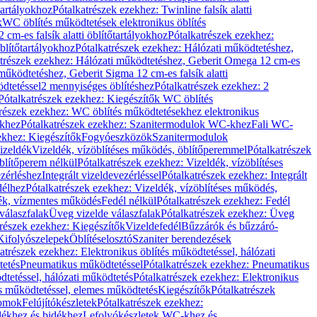
őtartályokhoz
Pótalkatrészek ezekhez: Twinline falsík alatti
k
WC öblítés működtetések elektronikus öblítés
cm-es falsík alatti öblítőtartályokhoz
Pótalkatrészek ezekhez:
blítőtartályokhoz
Pótalkatrészek ezekhez: Hálózati működtetéshez,
atrészek ezekhez: Hálózati működtetéshez, Geberit Omega 12 cm-es
űködtetéshez, Geberit Sigma 12 cm-es falsík alatti
dtetéssel
2 mennyiséges öblítéshez
Pótalkatrészek ezekhez: 2
Pótalkatrészek ezekhez: Kiegészítők WC öblítés
trészek ezekhez: WC öblítés működtetésekhez elektronikus
khez
Pótalkatrészek ezekhez: Szanitermodulok WC-khez
Fali WC-
ekhez: Kiegészítők
Fogyóeszközök
Szanitermodulok
izeldék
Vizeldék, vízöblítéses működés, öblítőperemmel
Pótalkatrészek
blítőperem nélkül
Pótalkatrészek ezekhez: Vizeldék, vízöblítéses
ezérléshez
Integrált vizeldevezérléssel
Pótalkatrészek ezekhez: Integrált
délhez
Pótalkatrészek ezekhez: Vizeldék, vízöblítéses működés,
dék, vízmentes működés
Fedél nélkül
Pótalkatrészek ezekhez: Fedél
válaszfalak
Üveg vizelde válaszfalak
Pótalkatrészek ezekhez: Üveg
trészek ezekhez: Kiegészítők
Vizeldefedél
Bűzzárók és bűzzáró-
Kifolyószelepek
Öblítéselosztó
Szaniter berendezések
atrészek ezekhez: Elektronikus öblítés működtetéssel, hálózati
tetés
Pneumatikus működtetéssel
Pótalkatrészek ezekhez: Pneumatikus
dtetéssel, hálózati működtetés
Pótalkatrészek ezekhez: Elektronikus
és működtetéssel, elemes működtetés
Kiegészítők
Pótalkatrészek
domok
Felújítókészletek
Pótalkatrészek ezekhez:
dékhez és bidékhez
Lefolyókészletek WC-khez és