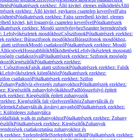
dtetés
Pótalkatrészek ezekhez: Álló kivitel, elemes működtetés
Álló
trészek ezekhez: Álló kivitel, egykaros csaptelep keverővel
Falra
ködtetés
Pótalkatrészek ezekhez: Falra szerelhető kivitel, elemes
elhető kivitel, két fogantyús csaptelep keverővel
Pótalkatrészek
alkatrészek ezekhez: Mosdó szerelvényhez
Szaniter berendezések
z: Lefolyókészletek mosdókhoz
Csőszifonok
Pótalkatrészek ezekhez:
zek ezekhez: Búraszifonok mosdókhoz
Búraszifonok mosdókhoz,
alatti szifonok
Mosdó csatlakozó
Pótalkatrészek ezekhez: Mosdó
k
Állócsövek
Hosszabbítók
Működtetések
Lefolyókészletek mosogató
osógép csatlakozóval
Pótalkatrészek ezekhez: Szifonok mosógép
lakozó
Kiegészítők
Pótalkatrészek ezekhez:
z: Csőszifonok
Falsík alatti szifonok
Pótalkatrészek ezekhez: Falsík
ők
Lefolyókészletek kiöntőkhöz
Pótalkatrészek ezekhez:
zifon csatlakozó
Pótalkatrészek ezekhez: Szifon
Zuhany
Padlóvíz-elvezetés zuhanyokhoz
Pótalkatrészek ezekhez:
hez: Kiegészítők zuhanyfolyókákhoz
Padlóösszefolyó épített
szek ezekhez: Kiegészítők épített zuhanyozók
ezekhez: Kiegészítők fali vízelvezetőkhöz
Zuhanytálcák és
lőelemek
Zuhanytálcák ásványi anyagból
Pótalkatrészek ezekhez:
z: Különleges zuhanytálca
oldalfalak walk-in zuhanyokhoz
Pótalkatrészek ezekhez: Zuhany
észítők
Pótalkatrészek ezekhez: Kiegészítők
Zuhanyok
erendezések csatlakoztatása zuhanyokhoz és
ek ezekhez: Szelepfedéllel
Szelepfedél nélkül
Pótalkatrészek ezekhez: