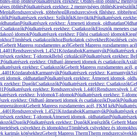
blítés-stop öblítés
Pótalkatrészek ezekhez: Öblítés-stop öblítés
2 mennyis
éges öblítés
Pótalkatrészek ezekhez: 2 mennyiséges öblítés
Kiegészítők
 Mepla
Rendszercsövek, többrétegű
Rendszercsövek fűtéshez, többréteg
kítők
Pótalkatrészek ezekhez: Szűkítők
Könyökök
Pótalkatrészek ezekh
ldhatatlan
Pótalkatrészek ezekhez: Átmeneti idomok, oldhatatlan
Oldhat
k
Csatlakozók
Pótalkatrészek ezekhez: Csatlakozók
Elosztók menetes csa
atlakozó idomok
Pótalkatrészek ezekhez: Fűtési csatlakozó idomok
Kiegé
mokhoz
Tömítések csatlakozókhoz
Burkolatok csövekhez
Rögzítések csö
z
Geberit Mapress rozsdamentes acél
Geberit Mapress rozsdamentes acé
 1.4401
Rendszercsövek 1.4521
Közdarabok
Karmantyúk
Pótalkatrészek
atrészek ezekhez: T-idomok
Belső cirkuláció
Pótalkatrészek ezekhez: Bel
k
Pótalkatrészek ezekhez: Oldható átmeneti idomok és csatlakozók
Axiál
alkatrészek ezekhez: Csatlakozók
Geberit Mapress rozsdamentes acél, 
1.4401
Közdarabok
Karmantyúk
Pótalkatrészek ezekhez: Karmantyúk
Sz
ti idomok, oldhatatlan
Pótalkatrészek ezekhez: Átmeneti idomok, oldha
ek ezekhez: Dugók
Csatlakozók
Pótalkatrészek ezekhez: Csatlakozók
Geb
01
Pótalkatrészek ezekhez: Rendszercsövek 1.4401
Rendszercsövek 1.4
katrészek ezekhez: Ívidomok
T-idomok
Pótalkatrészek ezekhez: T-idom
észek ezekhez: Oldható átmeneti idomok és csatlakozók
Dugók
Pótalkat
kompenzátorok
Geberit Mapress rozsdamentes acél, FKM kék
Pótalkatré
1.4401
Rendszercsövek 1.4521
Közdarabok
Karmantyúk
Pótalkatrészek
atrészek ezekhez: T-idomok
Átmeneti idomok, oldhatatlan
Pótalkatrésze
lakozók
Dugók
Pótalkatrészek ezekhez: Dugók
Kiegészítők Geberit Mapr
igetelések csövekhez és idomokhoz
Tömítések csövekhez és idomokho
ek karimás kötésekhez
Geberit Mapress Therm
Therm rendszercsövek
Id