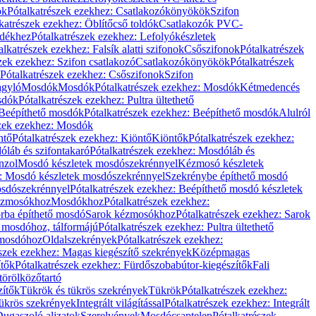
ök
Pótalkatrészek ezekhez: Csatlakozókönyökök
Szifon
katrészek ezekhez: Öblítőcső toldók
Csatlakozók PVC-
ldékhez
Pótalkatrészek ezekhez: Lefolyókészletek
alkatrészek ezekhez: Falsík alatti szifonok
Csőszifonok
Pótalkatrészek
zek ezekhez: Szifon csatlakozó
Csatlakozókönyökök
Pótalkatrészek
Pótalkatrészek ezekhez: Csőszifonok
Szifon
gyló
Mosdók
Mosdók
Pótalkatrészek ezekhez: Mosdók
Kétmedencés
osdók
Pótalkatrészek ezekhez: Pultra ültethető
Beépíthető mosdók
Pótalkatrészek ezekhez: Beépíthető mosdók
Alulról
szek ezekhez: Mosdók
ntő
Pótalkatrészek ezekhez: Kiöntő
Kiöntők
Pótalkatrészek ezekhez:
láb és szifontakaró
Pótalkatrészek ezekhez: Mosdóláb és
nzol
Mosdó készletek mosdószekrénnyel
Kézmosó készletek
z: Mosdó készletek mosdószekrénnyel
Szekrénybe építhető mosdó
osdószekrénnyel
Pótalkatrészek ezekhez: Beépíthető mosdó készletek
Kézmosókhoz
Mosdókhoz
Pótalkatrészek ezekhez:
orba építhető mosdó
Sarok kézmosókhoz
Pótalkatrészek ezekhez: Sarok
ő mosdóhoz, tálformájú
Pótalkatrészek ezekhez: Pultra ültethető
 mosdóhoz
Oldalszekrények
Pótalkatrészek ezekhez:
észek ezekhez: Magas kiegészítő szekrények
Középmagas
ítők
Pótalkatrészek ezekhez: Fürdőszobabútor-kiegészítők
Fali
törölközőtartó
zítők
Tükrök és tükrös szekrények
Tükrök
Pótalkatrészek ezekhez:
Tükrös szekrények
Integrált világítással
Pótalkatrészek ezekhez: Integrált
ugaszoló aljzatok
Szerelvények
Mosdócsaptelep
Pótalkatrészek