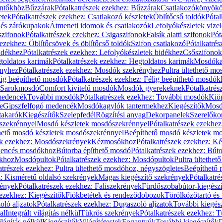
öntőkhöz
Bűzzárak
Pótalkatrészek ezekhez: Bűzzárak
Csatlakozókönyök
etek
Pótalkatrészek ezekhez: Csatlakozó készletek
Öblítőcső toldók
Pótal
 és zárókupakok
Átmeneti idomok és csatlakozók
Lefolyókészletek vize
szifonok
Pótalkatrészek ezekhez: Csigaszifonok
Falsík alatti szifonok
Pót
 ezekhez: Öblítőcsövek és öblítőcső toldók
Szifon csatlakozó
Pótalkatrés
idékhez
Pótalkatrészek ezekhez: Lefolyókészletek bidékhez
Csőszifonok
toldatos karimák
Pótalkatrészek ezekhez: Hegtoldatos karimák
Mosdóka
nyhez
Pótalkatrészek ezekhez: Mosdók szekrényhez
Pultra ültethető m
lig beépíthető mosdók
Pótalkatrészek ezekhez: Félig beépíthető mosdók
Sarokmosdó
Comfort kivitelű mosdók
Mosdók gyerekeknek
Pótalkatré
őmedencék
További mosdók
Pótalkatrészek ezekhez: További mosdók
Kiö
e
Gipszfelfogó medencék
Mosdókagylók tantermekhez
Kiegészítők
Mosdó
takarók
Kiegészítők
Szelepfedél
Rögzítési anyag
Dekorpanelek
Szerelőko
szekrénnyel
Mosdó készletek mosdószekrénnyel
Pótalkatrészek ezekhe
thető mosdó készletek mosdószekrénnyel
Beépíthető mosdó készletek m
ek ezekhez: Mosdószekrények
Kézmosókhoz
Pótalkatrészek ezekhez: 
edencés mosdókhoz
Bútorba építhető mosdó
Pótalkatrészek ezekhez: Bút
ókhoz
Mosdópultok
Pótalkatrészek ezekhez: Mosdópultok
Pultra ültethet
atrészek ezekhez: Pultra ültethető mosdóhoz, négyszögletes
Beépíthető
z: Kisméretű oldalsó szekrények
Magas kiegészítő szekrények
Pótalkatr
rények
Pótalkatrészek ezekhez: Faliszekrények
Fürdőszobabútor-kiegész
 ezekhez: Kiegészítők
Fiókbetétek és rendeződobozok
Törölközőtartó és 
oló aljzatok
Pótalkatrészek ezekhez: Dugaszoló aljzatok
További kiegés
al
Integrált világítás nélkül
Tükrös szekrények
Pótalkatrészek ezekhez: 
lágítás nélkül
Kiegészítők
Világítótestek
Fogantyúk
További kiegészítők
D