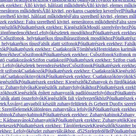
zek ezekhez: Álló kivitel, hálózati működtetés
Álló kivitel, elemes műkö
generátoros működtetés
Álló kivitel, egykaros csaptelep keverővel
Pótalka
erelhető kivitel, hálózati működtetés
Falra szerelhető kivitel, elemes mű
szek ezekhez: Falra szerelhető kivitel, generátoros működtetés
Falra szer
egészítők
Pótalkatrészek ezekhez: Kiegészítők
Mosdó szerelvényhez
Pót
 kiöntőmedencékhez
Lefolyókészletek mosdókhoz
Pótalkatrészek ezekhe
 Csőszifonok, helytakarékos típus
Búraszifonok mosdókhoz
Pótalkatrés
helytakarékos típus
Falsík alatti szifonok
Pótalkatrészek ezekhez: Falsík 
zók
Pótalkatrészek ezekhez: Csatlakozók
Tömítések
Hegtoldatos karimá
edencékhez
Csőszifonok
Pótalkatrészek ezekhez: Csőszifonok
Szifonok m
tó csatlakozások
Szifon csatlakozó
Pótalkatrészek ezekhez: Szifon csat
z: Lefolyókészletek berendezésekhez
Csőszifonok
Pótalkatrészek ezekhe
elt szifonok
Csatlakozók
Pótalkatrészek ezekhez: Csatlakozók
Kiegészít
rak
Csatlakozókönyökök
Pótalkatrészek ezekhez: Csatlakozókönyökök
S
egészítők
Pótalkatrészek ezekhez: Kiegészítők
Zuhanyok és fürdőkádak
ez: Zuhanyfolyóka
Kiegészítők zuhanyfolyókákhoz
Pótalkatrészek ezek
nyzókhoz
Kiegészítők épített zuhanyozók padlóösszefolyóihoz
Pótalkatré
alsík alatti összefolyók
Kiegészítők fali vízelvezetőkhöz
Pótalkatrészek 
etek
Ásványi anyagból készült zuhanyfelületek és Geberit Duofix szere
: Szerelőelemek
Különleges zuhanytálca lefolyók
Pótalkatrészek ezekhe
abinok
Zuhanykabinok
Pótalkatrészek ezekhez: Zuhanykabinok
Zuhany 
ez: Kádparavánok
Zuhanyajtók
Pótalkatrészek ezekhez: Zuhanyajtók
Kieg
rekeszek
Pótalkatrészek ezekhez: Tárolórekeszek
Kiegészítők
Szaniter b
zekhez: Lefolyókészlet zuhanytálcákhoz, d52
Szelepfedéllel
Pótalkatrész