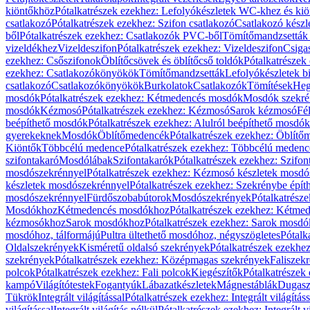
kiöntőkhöz
Pótalkatrészek ezekhez: Lefolyókészletek WC-khez és ki
csatlakozó
Pótalkatrészek ezekhez: Szifon csatlakozó
Csatlakozó készl
ből
Pótalkatrészek ezekhez: Csatlakozók PVC-ből
Tömítőmandzsetták
vizeldékhez
Vizeldeszifon
Pótalkatrészek ezekhez: Vizeldeszifon
Csiga
ezekhez: Csőszifonok
Öblítőcsövek és öblítőcső toldók
Pótalkatrészek
ezekhez: Csatlakozókönyökök
Tömítőmandzsetták
Lefolyókészletek b
csatlakozó
Csatlakozókönyökök
Burkolatok
Csatlakozók
Tömítések
Heg
mosdók
Pótalkatrészek ezekhez: Kétmedencés mosdók
Mosdók szekré
mosdók
Kézmosó
Pótalkatrészek ezekhez: Kézmosó
Sarok kézmosó
Fé
beépíthető mosdók
Pótalkatrészek ezekhez: Alulról beépíthető mosdók
gyerekeknek
Mosdók
Öblítőmedencék
Pótalkatrészek ezekhez: Öblít
Kiöntők
Többcélú medence
Pótalkatrészek ezekhez: Többcélú medenc
szifontakaró
Mosdólábak
Szifontakarók
Pótalkatrészek ezekhez: Szifon
mosdószekrénnyel
Pótalkatrészek ezekhez: Kézmosó készletek mosdó
készletek mosdószekrénnyel
Pótalkatrészek ezekhez: Szekrénybe épí
mosdószekrénnyel
Fürdőszobabútorok
Mosdószekrények
Pótalkatrész
Mosdókhoz
Kétmedencés mosdókhoz
Pótalkatrészek ezekhez: Kétm
kézmosókhoz
Sarok mosdókhoz
Pótalkatrészek ezekhez: Sarok mosd
mosdóhoz, tálformájú
Pultra ültethető mosdóhoz, négyszögletes
Pótalk
Oldalszekrények
Kisméretű oldalsó szekrények
Pótalkatrészek ezekhe
szekrények
Pótalkatrészek ezekhez: Középmagas szekrények
Faliszek
polcok
Pótalkatrészek ezekhez: Fali polcok
Kiegészítők
Pótalkatrészek
kampó
Világítótestek
Fogantyúk
Lábazatkészletek
Mágnestáblák
Dugasz
Tükrök
Integrált világítással
Pótalkatrészek ezekhez: Integrált világításs
világítással
Integrált világítás nélkül
Pótalkatrészek ezekhez: Integrált vi