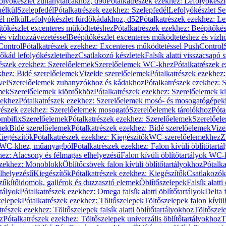
olyókészlet zuhanytálcákhoz, d90
Pótalkatrészek ezekhez: Lefolyókész
nélkül
Szelepfedél
Pótalkatrészek ezekhez: Szelepfedél
Lefolyókészlet Se
él nélkül
Lefolyókészlet fürdőkádakhoz, d52
Pótalkatrészek ezekhez: L
tőkészlet excenteres működtetéshez
Pótalkatrészek ezekhez: Beépítőké
és vízhozzávezetéssel
Beépítőkészlet excenteres működtetéshez és vízh
Control
Pótalkatrészek ezekhez: Excenteres működtetéssel PushControl
őkád lefolyókészleteihez
Csatlakozó készletek
Falsík alatti visszacsapó 
részek ezekhez: Szerelőelemek
Szerelőelemek WC-khez
Pótalkatrészek 
khez: Bidé szerelőelemek
Vizelde szerelőelemek
Pótalkatrészek ezekhez:
vel
Szerelőelemek zuhanyzókhoz és kádakhoz
Pótalkatrészek ezekhez:
mek
Szerelőelemek kiöntőkhöz
Pótalkatrészek ezekhez: Szerelőelemek k
pekhez
Pótalkatrészek ezekhez: Szerelőelemek mosó- és mosogatógépek
részek ezekhez: Szerelőelemek mosogató
Szerelőelemek tárolókhoz
Póta
ombifix
Szerelőelemek
Pótalkatrészek ezekhez: Szerelőelemek
Szerelőe
mek
Bidé szerelőelemek
Pótalkatrészek ezekhez: Bidé szerelőelemek
Vize
iegészítők
Pótalkatrészek ezekhez: Kiegészítők
WC-szerelőelemekhez
Z
ok WC-khez, műanyagból
Pótalkatrészek ezekhez: Falon kívüli öblítőta
hez: Alacsony és félmagas elhelyezésű
Falon kívüli öblítőtartályok WC-
ezekhez: Monoblokk
Öblítőcsövek falon kívüli öblítőtartályokhoz
Pótalka
lhelyezésű
Kiegészítők
Pótalkatrészek ezekhez: Kiegészítők
Csatlakozók
zűkítőidomok, gallérok és duzzasztó elemek
Öblítőszelepek
Falsík alatti
rtályok
Pótalkatrészek ezekhez: Omega falsík alatti öblítőtartályok
Delta f
zelepek
Pótalkatrészek ezekhez: Töltőszelepek
Töltőszelepek falon kívüli
trészek ezekhez: Töltőszelepek falsík alatti öblítőtartályokhoz
Töltőszel
z
Pótalkatrészek ezekhez: Töltőszelepek univerzális öblítőtartályokhoz
T