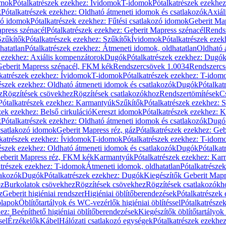
omok
Pótalkatrészek ezekhez: Ívidomok
T-idomok
Pótalkatrészek ezekhe
k
Pótalkatrészek ezekhez: Oldható átmeneti idomok és csatlakozók
Axiál
zó idomok
Pótalkatrészek ezekhez: Fűtési csatlakozó idomok
Geberit Map
press szénacél
Pótalkatrészek ezekhez: Geberit Mapress szénacél
Rends
Szűkítők
Pótalkatrészek ezekhez: Szűkítők
Ívidomok
Pótalkatrészek eze
hatatlan
Pótalkatrészek ezekhez: Átmeneti idomok, oldhatatlan
Oldható 
k ezekhez: Axiális kompenzátorok
Dugók
Pótalkatrészek ezekhez: Dugó
 Geberit Mapress szénacél, FKM kék
Rendszercsövek 1.0034
Rendszercs
katrészek ezekhez: Ívidomok
T-idomok
Pótalkatrészek ezekhez: T-idom
észek ezekhez: Oldható átmeneti idomok és csatlakozók
Dugók
Pótalkat
z
Rögzítések csövekhez
Rögzítések csatlakozókhoz
Rendszertömítések
C
Pótalkatrészek ezekhez: Karmantyúk
Szűkítők
Pótalkatrészek ezekhez: 
zek ezekhez: Belső cirkuláció
Kereszt idomok
Pótalkatrészek ezekhez: 
k
Pótalkatrészek ezekhez: Oldható átmeneti idomok és csatlakozók
Dugó
 csatlakozó idomok
Geberit Mapress réz, gáz
Pótalkatrészek ezekhez: Geb
katrészek ezekhez: Ívidomok
T-idomok
Pótalkatrészek ezekhez: T-idom
észek ezekhez: Oldható átmeneti idomok és csatlakozók
Dugók
Pótalkat
Geberit Mapress réz, FKM kék
Karmantyúk
Pótalkatrészek ezekhez: Ka
atrészek ezekhez: T-idomok
Átmeneti idomok, oldhatatlan
Pótalkatrésze
lakozók
Dugók
Pótalkatrészek ezekhez: Dugók
Kiegészítők Geberit Mapr
oz
Burkolatok csövekhez
Rögzítések csövekhez
Rögzítések csatlakozókh
z
Geberit higiéniai rendszer
Higiéniai öblítőberendezések
Pótalkatrészek 
ólapok
Öblítőtartályok és WC-vezérlők higiéniai öblítéssel
Pótalkatrésze
ez: Beépíthető higiéniai öblítőberendezések
Kiegészítők öblítőtartályok
sel
Érzékelők
Kábel
Hálózati csatlakozó egységek
Pótalkatrészek ezekhez