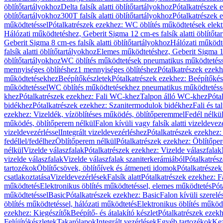
öblítőtartályokhoz
Delta falsík alatti öblítőtartályokhoz
Pótalkatrészek e
öblítőtartályokhoz
300T falsík alatti öblítőtartályokhoz
Pótalkatrészek e
működtetéssel
Pótalkatrészek ezekhez: WC öblítés működtetések elekt
Hálózati működtetéshez, Geberit Sigma 12 cm-es falsík alatti öblítőta
Geberit Sigma 8 cm-es falsík alatti öblítőtartályokhoz
Hálózati működte
falsík alatti öblítőtartályokhoz
Elemes működtetéshez, Geberit Sigma 12 
öblítőtartályokhoz
WC öblítés működtetések pneumatikus működtetéss
mennyiséges öblítéshez
1 mennyiséges öblítéshez
Pótalkatrészek ezekh
működtetésekhez
Beépítőkészletek
Pótalkatrészek ezekhez: Beépítőkés
működtetéssel
WC öblítés működtetésekhez pneumatikus működtetéss
khez
Pótalkatrészek ezekhez: Fali WC-khez
Talpon álló WC-khez
Póta
bidékhez
Pótalkatrészek ezekhez: Szanitermodulok bidékhez
Fali és t
ezekhez: Vizeldék, vízöblítéses működés, öblítőperemmel
Fedél nélkü
működés, öblítőperem nélkül
Falon kívüli vagy falsík alatti vizeldevez
vizeldevezérléssel
Integrált vizeldevezérléshez
Pótalkatrészek ezekhez: 
fedéllel/fedélhez
Öblítőperem nélkül
Pótalkatrészek ezekhez: Öblítőpe
nélkül
Vizelde válaszfalak
Pótalkatrészek ezekhez: Vizelde válaszfalak
vizelde válaszfalak
Vizelde válaszfalak szaniterkerámiából
Pótalkatrés
tartozékok
Öblítőcsövek, öblítőívek és átmeneti idomok
Pótalkatrészek
csatlakoztatása
Vizeldevezérlések
Falsík alatt
Pótalkatrészek ezekhez: Fa
működtetés
Elektronikus öblítés működtetéssel, elemes működtetés
Pót
működtetéssel
Basic
Pótalkatrészek ezekhez: Basic
Falon kívüli szerelé
öblítés működtetéssel, hálózati működtetés
Elektronikus öblítés működ
ezekhez: Kiegészítők
Beépítő- és átalakító készlet
Pótalkatrészek ezekhe
Felújítókészletek
Takarólapok
Integrált vezérlések
Egyéb tartozékok
Kez