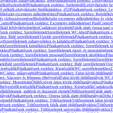
olyókészlet zuhanytálcákhoz, d90
Pótalkatrészek ezekhez: Lefolyókész
nélkül
Szelepfedél
Pótalkatrészek ezekhez: Szelepfedél
Lefolyókészlet Se
él nélkül
Lefolyókészlet fürdőkádakhoz, d52
Pótalkatrészek ezekhez: L
tőkészlet excenteres működtetéshez
Pótalkatrészek ezekhez: Beépítőké
és vízhozzávezetéssel
Beépítőkészlet excenteres működtetéshez és vízh
Control
Pótalkatrészek ezekhez: Excenteres működtetéssel PushControl
őkád lefolyókészleteihez
Csatlakozó készletek
Falsík alatti visszacsapó 
részek ezekhez: Szerelőelemek
Szerelőelemek WC-khez
Pótalkatrészek 
khez: Bidé szerelőelemek
Vizelde szerelőelemek
Pótalkatrészek ezekhez:
vel
Szerelőelemek zuhanyzókhoz és kádakhoz
Pótalkatrészek ezekhez:
mek
Szerelőelemek kiöntőkhöz
Pótalkatrészek ezekhez: Szerelőelemek k
pekhez
Pótalkatrészek ezekhez: Szerelőelemek mosó- és mosogatógépek
részek ezekhez: Szerelőelemek mosogató
Szerelőelemek tárolókhoz
Póta
ombifix
Szerelőelemek
Pótalkatrészek ezekhez: Szerelőelemek
Szerelőe
mek
Bidé szerelőelemek
Pótalkatrészek ezekhez: Bidé szerelőelemek
Vize
iegészítők
Pótalkatrészek ezekhez: Kiegészítők
WC-szerelőelemekhez
Z
ok WC-khez, műanyagból
Pótalkatrészek ezekhez: Falon kívüli öblítőta
hez: Alacsony és félmagas elhelyezésű
Falon kívüli öblítőtartályok WC-
ezekhez: Monoblokk
Öblítőcsövek falon kívüli öblítőtartályokhoz
Pótalka
lhelyezésű
Kiegészítők
Pótalkatrészek ezekhez: Kiegészítők
Csatlakozók
zűkítőidomok, gallérok és duzzasztó elemek
Öblítőszelepek
Falsík alatti
rtályok
Pótalkatrészek ezekhez: Omega falsík alatti öblítőtartályok
Delta f
zelepek
Pótalkatrészek ezekhez: Töltőszelepek
Töltőszelepek falon kívüli
trészek ezekhez: Töltőszelepek falsík alatti öblítőtartályokhoz
Töltőszel
z
Pótalkatrészek ezekhez: Töltőszelepek univerzális öblítőtartályokhoz
T