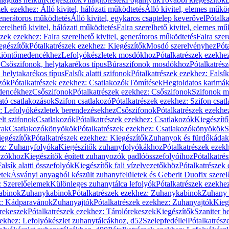
zek ezekhez: Álló kivitel, hálózati működtetés
Álló kivitel, elemes műkö
generátoros működtetés
Álló kivitel, egykaros csaptelep keverővel
Pótalka
erelhető kivitel, hálózati működtetés
Falra szerelhető kivitel, elemes mű
szek ezekhez: Falra szerelhető kivitel, generátoros működtetés
Falra szer
egészítők
Pótalkatrészek ezekhez: Kiegészítők
Mosdó szerelvényhez
Pót
 kiöntőmedencékhez
Lefolyókészletek mosdókhoz
Pótalkatrészek ezekhe
 Csőszifonok, helytakarékos típus
Búraszifonok mosdókhoz
Pótalkatrés
helytakarékos típus
Falsík alatti szifonok
Pótalkatrészek ezekhez: Falsík 
zók
Pótalkatrészek ezekhez: Csatlakozók
Tömítések
Hegtoldatos karimá
edencékhez
Csőszifonok
Pótalkatrészek ezekhez: Csőszifonok
Szifonok m
tó csatlakozások
Szifon csatlakozó
Pótalkatrészek ezekhez: Szifon csat
z: Lefolyókészletek berendezésekhez
Csőszifonok
Pótalkatrészek ezekhe
elt szifonok
Csatlakozók
Pótalkatrészek ezekhez: Csatlakozók
Kiegészít
rak
Csatlakozókönyökök
Pótalkatrészek ezekhez: Csatlakozókönyökök
S
egészítők
Pótalkatrészek ezekhez: Kiegészítők
Zuhanyok és fürdőkádak
ez: Zuhanyfolyóka
Kiegészítők zuhanyfolyókákhoz
Pótalkatrészek ezek
nyzókhoz
Kiegészítők épített zuhanyozók padlóösszefolyóihoz
Pótalkatré
alsík alatti összefolyók
Kiegészítők fali vízelvezetőkhöz
Pótalkatrészek 
etek
Ásványi anyagból készült zuhanyfelületek és Geberit Duofix szere
: Szerelőelemek
Különleges zuhanytálca lefolyók
Pótalkatrészek ezekhe
abinok
Zuhanykabinok
Pótalkatrészek ezekhez: Zuhanykabinok
Zuhany 
ez: Kádparavánok
Zuhanyajtók
Pótalkatrészek ezekhez: Zuhanyajtók
Kieg
rekeszek
Pótalkatrészek ezekhez: Tárolórekeszek
Kiegészítők
Szaniter b
zekhez: Lefolyókészlet zuhanytálcákhoz, d52
Szelepfedéllel
Pótalkatrész