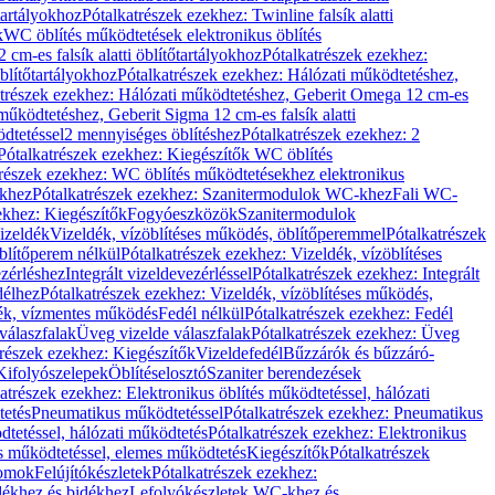
őtartályokhoz
Pótalkatrészek ezekhez: Twinline falsík alatti
k
WC öblítés működtetések elektronikus öblítés
cm-es falsík alatti öblítőtartályokhoz
Pótalkatrészek ezekhez:
blítőtartályokhoz
Pótalkatrészek ezekhez: Hálózati működtetéshez,
atrészek ezekhez: Hálózati működtetéshez, Geberit Omega 12 cm-es
űködtetéshez, Geberit Sigma 12 cm-es falsík alatti
dtetéssel
2 mennyiséges öblítéshez
Pótalkatrészek ezekhez: 2
Pótalkatrészek ezekhez: Kiegészítők WC öblítés
trészek ezekhez: WC öblítés működtetésekhez elektronikus
khez
Pótalkatrészek ezekhez: Szanitermodulok WC-khez
Fali WC-
ekhez: Kiegészítők
Fogyóeszközök
Szanitermodulok
izeldék
Vizeldék, vízöblítéses működés, öblítőperemmel
Pótalkatrészek
blítőperem nélkül
Pótalkatrészek ezekhez: Vizeldék, vízöblítéses
ezérléshez
Integrált vizeldevezérléssel
Pótalkatrészek ezekhez: Integrált
délhez
Pótalkatrészek ezekhez: Vizeldék, vízöblítéses működés,
dék, vízmentes működés
Fedél nélkül
Pótalkatrészek ezekhez: Fedél
válaszfalak
Üveg vizelde válaszfalak
Pótalkatrészek ezekhez: Üveg
trészek ezekhez: Kiegészítők
Vizeldefedél
Bűzzárók és bűzzáró-
Kifolyószelepek
Öblítéselosztó
Szaniter berendezések
atrészek ezekhez: Elektronikus öblítés működtetéssel, hálózati
tetés
Pneumatikus működtetéssel
Pótalkatrészek ezekhez: Pneumatikus
dtetéssel, hálózati működtetés
Pótalkatrészek ezekhez: Elektronikus
és működtetéssel, elemes működtetés
Kiegészítők
Pótalkatrészek
domok
Felújítókészletek
Pótalkatrészek ezekhez:
dékhez és bidékhez
Lefolyókészletek WC-khez és