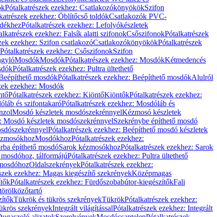
ök
Pótalkatrészek ezekhez: Csatlakozókönyökök
Szifon
katrészek ezekhez: Öblítőcső toldók
Csatlakozók PVC-
ldékhez
Pótalkatrészek ezekhez: Lefolyókészletek
alkatrészek ezekhez: Falsík alatti szifonok
Csőszifonok
Pótalkatrészek
zek ezekhez: Szifon csatlakozó
Csatlakozókönyökök
Pótalkatrészek
Pótalkatrészek ezekhez: Csőszifonok
Szifon
gyló
Mosdók
Mosdók
Pótalkatrészek ezekhez: Mosdók
Kétmedencés
osdók
Pótalkatrészek ezekhez: Pultra ültethető
Beépíthető mosdók
Pótalkatrészek ezekhez: Beépíthető mosdók
Alulról
szek ezekhez: Mosdók
ntő
Pótalkatrészek ezekhez: Kiöntő
Kiöntők
Pótalkatrészek ezekhez:
láb és szifontakaró
Pótalkatrészek ezekhez: Mosdóláb és
nzol
Mosdó készletek mosdószekrénnyel
Kézmosó készletek
z: Mosdó készletek mosdószekrénnyel
Szekrénybe építhető mosdó
osdószekrénnyel
Pótalkatrészek ezekhez: Beépíthető mosdó készletek
Kézmosókhoz
Mosdókhoz
Pótalkatrészek ezekhez:
orba építhető mosdó
Sarok kézmosókhoz
Pótalkatrészek ezekhez: Sarok
ő mosdóhoz, tálformájú
Pótalkatrészek ezekhez: Pultra ültethető
 mosdóhoz
Oldalszekrények
Pótalkatrészek ezekhez:
észek ezekhez: Magas kiegészítő szekrények
Középmagas
ítők
Pótalkatrészek ezekhez: Fürdőszobabútor-kiegészítők
Fali
törölközőtartó
zítők
Tükrök és tükrös szekrények
Tükrök
Pótalkatrészek ezekhez:
Tükrös szekrények
Integrált világítással
Pótalkatrészek ezekhez: Integrált
ugaszoló aljzatok
Szerelvények
Mosdócsaptelep
Pótalkatrészek