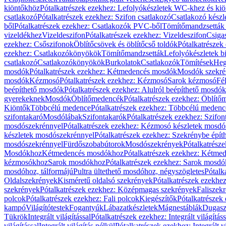
kiöntőkhöz
Pótalkatrészek ezekhez: Lefolyókészletek WC-khez és ki
csatlakozó
Pótalkatrészek ezekhez: Szifon csatlakozó
Csatlakozó készl
ből
Pótalkatrészek ezekhez: Csatlakozók PVC-ből
Tömítőmandzsetták
vizeldékhez
Vizeldeszifon
Pótalkatrészek ezekhez: Vizeldeszifon
Csiga
ezekhez: Csőszifonok
Öblítőcsövek és öblítőcső toldók
Pótalkatrészek
ezekhez: Csatlakozókönyökök
Tömítőmandzsetták
Lefolyókészletek b
csatlakozó
Csatlakozókönyökök
Burkolatok
Csatlakozók
Tömítések
Heg
mosdók
Pótalkatrészek ezekhez: Kétmedencés mosdók
Mosdók szekré
mosdók
Kézmosó
Pótalkatrészek ezekhez: Kézmosó
Sarok kézmosó
Fé
beépíthető mosdók
Pótalkatrészek ezekhez: Alulról beépíthető mosdók
gyerekeknek
Mosdók
Öblítőmedencék
Pótalkatrészek ezekhez: Öblít
Kiöntők
Többcélú medence
Pótalkatrészek ezekhez: Többcélú medenc
szifontakaró
Mosdólábak
Szifontakarók
Pótalkatrészek ezekhez: Szifon
mosdószekrénnyel
Pótalkatrészek ezekhez: Kézmosó készletek mosdó
készletek mosdószekrénnyel
Pótalkatrészek ezekhez: Szekrénybe épí
mosdószekrénnyel
Fürdőszobabútorok
Mosdószekrények
Pótalkatrész
Mosdókhoz
Kétmedencés mosdókhoz
Pótalkatrészek ezekhez: Kétm
kézmosókhoz
Sarok mosdókhoz
Pótalkatrészek ezekhez: Sarok mosd
mosdóhoz, tálformájú
Pultra ültethető mosdóhoz, négyszögletes
Pótalk
Oldalszekrények
Kisméretű oldalsó szekrények
Pótalkatrészek ezekhe
szekrények
Pótalkatrészek ezekhez: Középmagas szekrények
Faliszek
polcok
Pótalkatrészek ezekhez: Fali polcok
Kiegészítők
Pótalkatrészek
kampó
Világítótestek
Fogantyúk
Lábazatkészletek
Mágnestáblák
Dugasz
Tükrök
Integrált világítással
Pótalkatrészek ezekhez: Integrált világításs
világítással
Integrált világítás nélkül
Pótalkatrészek ezekhez: Integrált vi