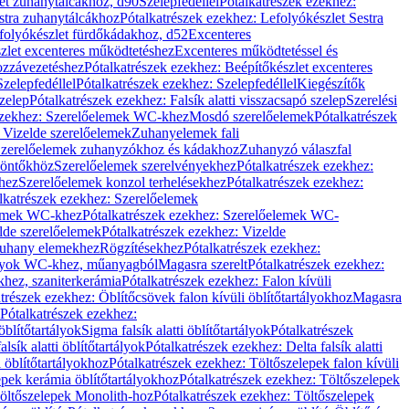
let zuhanytálcákhoz, d90
Szelepfedéllel
Pótalkatrészek ezekhez:
stra zuhanytálcákhoz
Pótalkatrészek ezekhez: Lefolyókészlet Sestra
efolyókészlet fürdőkádakhoz, d52
Excenteres
szlet excenteres működtetéshez
Excenteres működtetéssel és
ozzávezetéshez
Pótalkatrészek ezekhez: Beépítőkészlet excenteres
Szelepfedéllel
Pótalkatrészek ezekhez: Szelepfedéllel
Kiegészítők
szelep
Pótalkatrészek ezekhez: Falsík alatti visszacsapó szelep
Szerelési
ezekhez: Szerelőelemek WC-khez
Mosdó szerelőelemek
Pótalkatrészek
 Vizelde szerelőelemek
Zuhanyelemek fali
 Szerelőelemek zuhanyzókhoz és kádakhoz
Zuhanyzó válaszfal
iöntőkhöz
Szerelőelemek szerelvényekhez
Pótalkatrészek ezekhez:
hez
Szerelőelemek konzol terhelésekhez
Pótalkatrészek ezekhez:
lkatrészek ezekhez: Szerelőelemek
lemek WC-khez
Pótalkatrészek ezekhez: Szerelőelemek WC-
lde szerelőelemek
Pótalkatrészek ezekhez: Vizelde
uhany elemekhez
Rögzítésekhez
Pótalkatrészek ezekhez:
rtályok WC-khez, műanyagból
Magasra szerelt
Pótalkatrészek ezekhez:
khez, szaniterkerámia
Pótalkatrészek ezekhez: Falon kívüli
trészek ezekhez: Öblítőcsövek falon kívüli öblítőtartályokhoz
Magasra
Pótalkatrészek ezekhez:
 öblítőtartályok
Sigma falsík alatti öblítőtartályok
Pótalkatrészek
alsík alatti öblítőtartályok
Pótalkatrészek ezekhez: Delta falsík alatti
 öblítőtartályokhoz
Pótalkatrészek ezekhez: Töltőszelepek falon kívüli
epek kerámia öblítőtartályokhoz
Pótalkatrészek ezekhez: Töltőszelepek
öltőszelepek Monolith-hoz
Pótalkatrészek ezekhez: Töltőszelepek