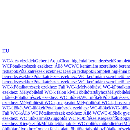
HU
WC-k és vizeldék
Geberit AquaClean higiéniai berendezések
Komplett
WC
Pótalkatrészek ezekhez: Álló WC
WC kerámiára szerelhető beren
fedlapok
Pótalkatrészek ezekhez: Design fedlapok
Komplett higiéniai
berendezésekhez
Pótalkatrészek ezekhez: WC kerámiára szerelhető b
berendezésekhez
Pótalkatrészek ezekhez: WC kerámiára szerelhető b
WC-k
Pótalkatrészek ezekhez: Fali WC-k
Mélyöblítésű WC-k
Pótalkat
ezekhez: Mélyöblítésű WC-k falon kívüli öblítőtartályhoz
Mélyöblíté
ülőkék
Pótalkatrészek ezekhez: WC-ülőkék
WC-ülőkék
Pótalkatrésze
ezekhez: Mélyöblítésű WC-k, magasított
Mélyöblítésű WC-k, hosszabb
WC-ülőkék
WC-ülőkék
Pótalkatrészek ezekhez: WC-ülőkék
WC-ülőka
Fali WC-k
Álló WC
Pótalkatrészek ezekhez: Álló WC
WC-ülőkék gye
ezekhez: WC-ülőkarimák
Guggolós WC-k
Öblítéssel
Kiegészítők
Rögzí
ezekhez: Kiegészítők
Működtetőlapok és WC öblítés működtetései
Műk
öblítőtartályokhoz
Omega falsík alatti öblítőtartályokhoz
Pótalkatrészek