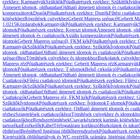
ezekhez: Karmantyúk
Szűkítők
Pótalkatrészek ezekhez: Szűkítők
Ívid
Átmeneti idomok, oldhatatlan
Oldható átmeneti idomok és csatlakozó
kompenzátorok
Dugók
Pótalkatrészek ezekhez: Dugók
Fűtési csatlako
kötésekhez
Rögzítések csövekhez
Geberit Mapress szénacél
Geberit Ma
1.0215
Közdarabok
Karmantyúk
Pótalkatrészek ezekhez: Karmantyúk
idomok
Pótalkatrészek ezekhez: Kereszt idomok
Átmeneti idomok, old
átmeneti idomok és csatlakozók
Axiális kompenzátorok
Pótalkatrésze
idomok
Geberit Mapress szénacél, FKM kék
Pótalkatrészek ezekhez:
Karmantyúk
Szűkítők
Pótalkatrészek ezekhez: Szűkítők
Ívidomok
Pótal
idomok, oldhatatlan
Oldható átmeneti idomok és csatlakozók
Pótalkatr
szénacélhoz
Tömítések csövekhez és idomokhoz
Burkolatok csövekhe
Mapress réz
Pótalkatrészek ezekhez: Geberit Mapress réz
Karmantyúk
idomok
Pótalkatrészek ezekhez: T-idomok
Belső cirkuláció
Pótalkatrés
Átmeneti idomok, oldhatatlan
Oldható átmeneti idomok és csatlakozó
Csatlakozók
Fűtési csatlakozó idomok
Pótalkatrészek ezekhez: Fűtési
Karmantyúk
Szűkítők
Pótalkatrészek ezekhez: Szűkítők
Ívidomok
Pótal
idomok, oldhatatlan
Oldható átmeneti idomok és csatlakozók
Pótalkatr
Csatlakozók
Geberit Mapress réz, FKM kék
Pótalkatrészek ezekhez: 
Szűkítők
Ívidomok
Pótalkatrészek ezekhez: Ívidomok
T-idomok
Pótalk
csatlakozók
Pótalkatrészek ezekhez: Oldható átmeneti idomok és csat
rézhez
Szigetelések csatlakozókhoz
Tömítések csövekhez és idomokh
csatlakozókhoz
Rendszertömítések
Csavarkészletek karimás kötésekhe
tartozékai
Érzékelők
Kábel
Térfogatáram korlátozó
Burkolatok és takar
öblítéssel
Beépíthető higiéniai öblítőberendezések
Pótalkatrészek ezekh
Kiegészítők öblítőtartályok és WC-vezérlők számára, higiéniai öblítés