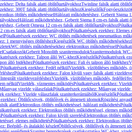
zekhez: Delta falsík alatti öblítőtartályokhoz
Twinline falsík alatti öblít
zekhez: 300T falsík alatti öblítőtartályokhoz
Kiegészítők
Fogyóeszközö
ronikus öblítés működtetéssel
Hálózati működtetéshez, Geberit Sigma 12 
rtályokhoz
Hálózati működtetéshez, Geberit Sigma 8 cm-es falsík alatti ö
téshez, Geberit Omega 12 cm-es falsík alatti öblítőtartályokhoz
Pótalk
cm-es falsík alatti öblítőtartályokhoz
Pótalkatrészek ezekhez: Elemes m
el
Pótalkatrészek ezekhez: WC öblítés működtetések pneumatikus műkö
ez: 1 mennyiséges öblítéshez
Kiegészítők WC öblítés működtetésekhez
zletek
WC öblítés működtetésekhez elektronikus működtetéssel
Pótalka
el
Csatlakozók
Geberit Monolith szanitermodulok
Szanitermodulok WC-
lkatrészek ezekhez: Talpon álló WC-khez
Kiegészítők
Pótalkatrészek ez
alpon álló bidékhez
Pótalkatrészek ezekhez: Fali és talpon álló bidékhez
V
l
Pótalkatrészek ezekhez: Fedél nélkül
Vizeldék, vízöblítéses működés, ö
érléshez
Pótalkatrészek ezekhez: Falon kívüli vagy falsík alatti vizeldev
Integrált vizeldevezérléshez
Vizeldék, vízöblítéses működés, fedéllel/fe
rem nélkül
Vizeldék, vízmentes működés
Pótalkatrészek ezekhez: Vizel
Műanyag vizelde válaszfalak
Pótalkatrészek ezekhez: Műanyag vizelde 
zek ezekhez: Vizelde válaszfalak szaniterkerámiából
Kiegészítők
Pótalka
 ezekhez: Öblítőcsövek, öblítőívek és átmeneti idomok
Rögzítési anyag
lsík alatt
Elektronikus öblítés működtetéssel, hálózati működtetés
Pótalk
alkatrészek ezekhez: Elektronikus öblítés működtetéssel, elemes működ
s
Pótalkatrészek ezekhez: Falon kívüli szerelés
Elektronikus öblítés műkö
tetéssel, elemes működtetés
Pótalkatrészek ezekhez: Elektronikus öblít
z: Beépítő- és átalakító készlet
Öblítőcsövek, öblítőívek és átmeneti i
elési segédletek
Szaniter berendezések csatlakoztatása WC-khez, vizel