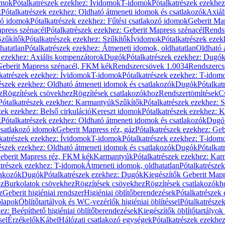
omok
Pótalkatrészek ezekhez: Ívidomok
T-idomok
Pótalkatrészek ezekhe
k
Pótalkatrészek ezekhez: Oldható átmeneti idomok és csatlakozók
Axiál
zó idomok
Pótalkatrészek ezekhez: Fűtési csatlakozó idomok
Geberit Map
press szénacél
Pótalkatrészek ezekhez: Geberit Mapress szénacél
Rends
Szűkítők
Pótalkatrészek ezekhez: Szűkítők
Ívidomok
Pótalkatrészek eze
hatatlan
Pótalkatrészek ezekhez: Átmeneti idomok, oldhatatlan
Oldható 
k ezekhez: Axiális kompenzátorok
Dugók
Pótalkatrészek ezekhez: Dugó
 Geberit Mapress szénacél, FKM kék
Rendszercsövek 1.0034
Rendszercs
katrészek ezekhez: Ívidomok
T-idomok
Pótalkatrészek ezekhez: T-idom
észek ezekhez: Oldható átmeneti idomok és csatlakozók
Dugók
Pótalkat
z
Rögzítések csövekhez
Rögzítések csatlakozókhoz
Rendszertömítések
C
Pótalkatrészek ezekhez: Karmantyúk
Szűkítők
Pótalkatrészek ezekhez: 
zek ezekhez: Belső cirkuláció
Kereszt idomok
Pótalkatrészek ezekhez: 
k
Pótalkatrészek ezekhez: Oldható átmeneti idomok és csatlakozók
Dugó
 csatlakozó idomok
Geberit Mapress réz, gáz
Pótalkatrészek ezekhez: Geb
katrészek ezekhez: Ívidomok
T-idomok
Pótalkatrészek ezekhez: T-idom
észek ezekhez: Oldható átmeneti idomok és csatlakozók
Dugók
Pótalkat
Geberit Mapress réz, FKM kék
Karmantyúk
Pótalkatrészek ezekhez: Ka
atrészek ezekhez: T-idomok
Átmeneti idomok, oldhatatlan
Pótalkatrésze
lakozók
Dugók
Pótalkatrészek ezekhez: Dugók
Kiegészítők Geberit Mapr
oz
Burkolatok csövekhez
Rögzítések csövekhez
Rögzítések csatlakozókh
z
Geberit higiéniai rendszer
Higiéniai öblítőberendezések
Pótalkatrészek 
ólapok
Öblítőtartályok és WC-vezérlők higiéniai öblítéssel
Pótalkatrésze
ez: Beépíthető higiéniai öblítőberendezések
Kiegészítők öblítőtartályok
sel
Érzékelők
Kábel
Hálózati csatlakozó egységek
Pótalkatrészek ezekhez