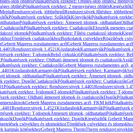
blítés-stop öblítés
Pótalkatrészek ezekhez: Öblítés-stop öblítés
2 mennyis
éges öblítés
Pótalkatrészek ezekhez: 2 mennyiséges öblítés
Kiegészítők
 Mepla
Rendszercsövek, többrétegű
Rendszercsövek fűtéshez, többréteg
kítők
Pótalkatrészek ezekhez: Szűkítők
Könyökök
Pótalkatrészek ezekh
ldhatatlan
Pótalkatrészek ezekhez: Átmeneti idomok, oldhatatlan
Oldhat
k
Csatlakozók
Pótalkatrészek ezekhez: Csatlakozók
Elosztók menetes csa
atlakozó idomok
Pótalkatrészek ezekhez: Fűtési csatlakozó idomok
Kiegé
mokhoz
Tömítések csatlakozókhoz
Burkolatok csövekhez
Rögzítések csö
z
Geberit Mapress rozsdamentes acél
Geberit Mapress rozsdamentes acé
 1.4401
Rendszercsövek 1.4521
Közdarabok
Karmantyúk
Pótalkatrészek
atrészek ezekhez: T-idomok
Belső cirkuláció
Pótalkatrészek ezekhez: Bel
k
Pótalkatrészek ezekhez: Oldható átmeneti idomok és csatlakozók
Axiál
alkatrészek ezekhez: Csatlakozók
Geberit Mapress rozsdamentes acél, 
1.4401
Közdarabok
Karmantyúk
Pótalkatrészek ezekhez: Karmantyúk
Sz
ti idomok, oldhatatlan
Pótalkatrészek ezekhez: Átmeneti idomok, oldha
ek ezekhez: Dugók
Csatlakozók
Pótalkatrészek ezekhez: Csatlakozók
Geb
01
Pótalkatrészek ezekhez: Rendszercsövek 1.4401
Rendszercsövek 1.4
katrészek ezekhez: Ívidomok
T-idomok
Pótalkatrészek ezekhez: T-idom
észek ezekhez: Oldható átmeneti idomok és csatlakozók
Dugók
Pótalkat
kompenzátorok
Geberit Mapress rozsdamentes acél, FKM kék
Pótalkatré
1.4401
Rendszercsövek 1.4521
Közdarabok
Karmantyúk
Pótalkatrészek
atrészek ezekhez: T-idomok
Átmeneti idomok, oldhatatlan
Pótalkatrésze
lakozók
Dugók
Pótalkatrészek ezekhez: Dugók
Kiegészítők Geberit Mapr
igetelések csövekhez és idomokhoz
Tömítések csövekhez és idomokho
ek karimás kötésekhez
Geberit Mapress Therm
Therm rendszercsövek
Id