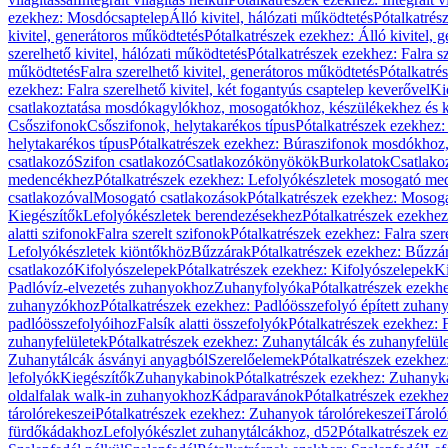
ezekhez: Mosdócsaptelep
Álló kivitel, hálózati működtetés
Pótalkatrés
kivitel, generátoros működtetés
Pótalkatrészek ezekhez: Álló kivitel, 
szerelhető kivitel, hálózati működtetés
Pótalkatrészek ezekhez: Falra sz
működtetés
Falra szerelhető kivitel, generátoros működtetés
Pótalkatré
ezekhez: Falra szerelhető kivitel, két fogantyús csaptelep keverővel
Ki
csatlakoztatása mosdókagylókhoz, mosogatókhoz, készülékekhez és
Csőszifonok
Csőszifonok, helytakarékos típus
Pótalkatrészek ezekhez:
helytakarékos típus
Pótalkatrészek ezekhez: Búraszifonok mosdókhoz, 
csatlakozó
Szifon csatlakozó
Csatlakozókönyökök
Burkolatok
Csatlako
medencékhez
Pótalkatrészek ezekhez: Lefolyókészletek mosogató m
csatlakozóval
Mosogató csatlakozások
Pótalkatrészek ezekhez: Mosoga
Kiegészítők
Lefolyókészletek berendezésekhez
Pótalkatrészek ezekhe
alatti szifonok
Falra szerelt szifonok
Pótalkatrészek ezekhez: Falra szer
Lefolyókészletek kiöntőkhöz
Bűzzárak
Pótalkatrészek ezekhez: Bűzzá
csatlakozó
Kifolyószelepek
Pótalkatrészek ezekhez: Kifolyószelepek
Ki
Padlóvíz-elvezetés zuhanyokhoz
Zuhanyfolyóka
Pótalkatrészek ezekh
zuhanyzókhoz
Pótalkatrészek ezekhez: Padlóösszefolyó épített zuha
padlóösszefolyóihoz
Falsík alatti összefolyók
Pótalkatrészek ezekhez: F
zuhanyfelületek
Pótalkatrészek ezekhez: Zuhanytálcák és zuhanyfelül
Zuhanytálcák ásványi anyagból
Szerelőelemek
Pótalkatrészek ezekhez
lefolyók
Kiegészítők
Zuhanykabinok
Pótalkatrészek ezekhez: Zuhanyk
oldalfalak walk-in zuhanyokhoz
Kádparavánok
Pótalkatrészek ezekh
tárolórekeszei
Pótalkatrészek ezekhez: Zuhanyok tárolórekeszei
Tároló
fürdőkádakhoz
Lefolyókészlet zuhanytálcákhoz, d52
Pótalkatrészek e