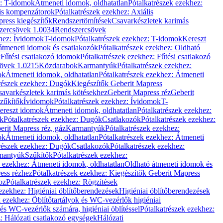
z: T-idomok
Átmeneti idomok, oldhatatlan
Pótalkatrészek ezekhez:
is kompenzátorok
Pótalkatrészek ezekhez: Axiális
ress kiegészítők
Rendszertömítések
Csavarkészletek karimás
zercsövek 1.0034
Rendszercsövek
khez: Ívidomok
T-idomok
Pótalkatrészek ezekhez: T-idomok
Kereszt
átmeneti idomok és csatlakozók
Pótalkatrészek ezekhez: Oldható
k
Fűtési csatlakozó idomok
Pótalkatrészek ezekhez: Fűtési csatlakozó
övek 1.0215
Közdarabok
Karmantyúk
Pótalkatrészek ezekhez:
ok
Átmeneti idomok, oldhatatlan
Pótalkatrészek ezekhez: Átmeneti
részek ezekhez: Dugók
Kiegészítők Geberit Mapress
savarkészletek karimás kötésekhez
Geberit Mapress réz
Geberit
Szűkítők
Ívidomok
Pótalkatrészek ezekhez: Ívidomok
T-
Kereszt idomok
Átmeneti idomok, oldhatatlan
Pótalkatrészek ezekhez:
k
Pótalkatrészek ezekhez: Dugók
Csatlakozók
Pótalkatrészek ezekhez:
erit Mapress réz, gáz
Karmantyúk
Pótalkatrészek ezekhez:
ok
Átmeneti idomok, oldhatatlan
Pótalkatrészek ezekhez: Átmeneti
részek ezekhez: Dugók
Csatlakozók
Pótalkatrészek ezekhez:
rmantyúk
Szűkítők
Pótalkatrészek ezekhez:
k ezekhez: Átmeneti idomok, oldhatatlan
Oldható átmeneti idomok és
ess rézhez
Pótalkatrészek ezekhez: Kiegészítők Geberit Mapress
oz
Pótalkatrészek ezekhez: Rögzítések
ezekhez: Higiéniai öblítőberendezések
Higiéniai öblítőberendezések
k ezekhez: Öblítőtartályok és WC-vezérlők higiéniai
 és WC-vezérlők számára, higiéniai öblítéssel
Pótalkatrészek ezekhez:
: Hálózati csatlakozó egységek
Hálózati