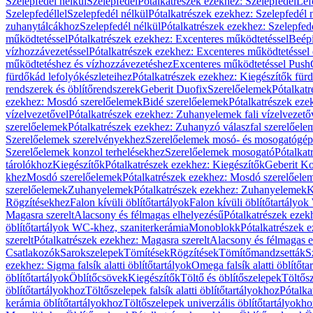
Szelepfedél nélkül
Szelepfedél
Pótalkatrészek ezekhez: Szelepfedél
Lef
Szelepfedéllel
Szelepfedél nélkül
Pótalkatrészek ezekhez: Szelepfedél 
zuhanytálcákhoz
Szelepfedél nélkül
Pótalkatrészek ezekhez: Szelepfed
működtetéssel
Pótalkatrészek ezekhez: Excenteres működtetéssel
Beépí
vízhozzávezetéssel
Pótalkatrészek ezekhez: Excenteres működtetéssel 
működtetéshez és vízhozzávezetéshez
Excenteres működtetéssel Push
fürdőkád lefolyókészleteihez
Pótalkatrészek ezekhez: Kiegészítők fürd
rendszerek és öblítőrendszerek
Geberit Duofix
Szerelőelemek
Pótalkat
ezekhez: Mosdó szerelőelemek
Bidé szerelőelemek
Pótalkatrészek eze
vízelvezetővel
Pótalkatrészek ezekhez: Zuhanyelemek fali vízelvezető
szerelőelemek
Pótalkatrészek ezekhez: Zuhanyzó válaszfal szerelőele
Szerelőelemek szerelvényekhez
Szerelőelemek mosó- és mosogatógé
Szerelőelemek konzol terhelésekhez
Szerelőelemek mosogató
Pótalkat
tárolókhoz
Kiegészítők
Pótalkatrészek ezekhez: Kiegészítők
Geberit K
khez
Mosdó szerelőelemek
Pótalkatrészek ezekhez: Mosdó szerelőele
szerelőelemek
Zuhanyelemek
Pótalkatrészek ezekhez: Zuhanyelemek
K
Rögzítésekhez
Falon kívüli öblítőtartályok
Falon kívüli öblítőtartály
Magasra szerelt
Alacsony és félmagas elhelyezésű
Pótalkatrészek ezek
öblítőtartályok WC-khez, szaniterkerámia
Monoblokk
Pótalkatrészek 
szerelt
Pótalkatrészek ezekhez: Magasra szerelt
Alacsony és félmagas e
Csatlakozók
Sarokszelepek
Tömítések
Rögzítések
Tömítőmandzsetták
S
ezekhez: Sigma falsík alatti öblítőtartályok
Omega falsík alatti öblítőta
öblítőtartályok
Öblítőcsövek
Kiegészítők
Töltő és öblítőszelepek
Töltős
öblítőtartályokhoz
Töltőszelepek falsík alatti öblítőtartályokhoz
Pótalka
kerámia öblítőtartályokhoz
Töltőszelepek univerzális öblítőtartályokho