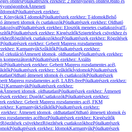
éges öblítés
Pótalkatrészek ezekhez: 2 mennyiséges öblítés
Öblítő és
Nyomógombok
Átmeneti
ű
Idomok
Pótalkatrészek ezekhez:
ez: Könyökök
T-idomok
Pótalkatrészek ezekhez: T-idomok
Belső
ó átmeneti idomok és csatlakozók
Pótalkatrészek ezekhez: Oldható
tlakozóval
Pótalkatrészek ezekhez: Elosztók menetes csatlakozóval
T-
szítők
Pótalkatrészek ezekhez: Kiegészítők
Szigetelések csövekhez és
vekhez
Rögzítések csatlakozókhoz
Pótalkatrészek ezekhez: Rögzítések
l
Pótalkatrészek ezekhez: Geberit Mapress rozsdamentes
 ezekhez: Karmantyúk
Szűkítők
Pótalkatrészek ezekhez:
ső cirkuláció
Átmeneti idomok, oldhatatlan
Pótalkatrészek ezekhez:
is kompenzátorok
Pótalkatrészek ezekhez: Axiális
gáz
Pótalkatrészek ezekhez: Geberit Mapress rozsdamentes acél,
űkítők
Pótalkatrészek ezekhez: Szűkítők
Ívidomok
Pótalkatrészek
tatlan
Oldható átmeneti idomok és csatlakozók
Pótalkatrészek
erit Mapress rozsdamentes acél, LABS-free
Pótalkatrészek ezekhez:
521
Karmantyúk
Pótalkatrészek ezekhez:
ok
Átmeneti idomok, oldhatatlan
Pótalkatrészek ezekhez: Átmeneti
részek ezekhez: Dugók
Csatlakozók
Pótalkatrészek ezekhez:
szek ezekhez: Geberit Mapress rozsdamentes acél, FKM
 ezekhez: Karmantyúk
Szűkítők
Pótalkatrészek ezekhez:
k ezekhez: Átmeneti idomok, oldhatatlan
Oldható átmeneti idomok és
ess rozsdamentes acélhoz
Pótalkatrészek ezekhez: Kiegészítők
z
Rögzítések csövekhez
Rögzítések csatlakozókhoz
Pótalkatrészek
omok
Pótalkatrészek ezekhez: Idomok
Karmantyúk
Pótalkatrészek