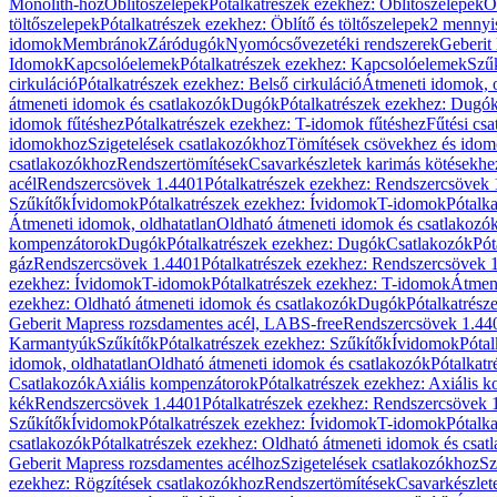
Monolith-hoz
Öblítőszelepek
Pótalkatrészek ezekhez: Öblítőszelepek
Ö
töltőszelepek
Pótalkatrészek ezekhez: Öblítő és töltőszelepek
2 mennyis
idomok
Membránok
Záródugók
Nyomócsővezetéki rendszerek
Geberit
Idomok
Kapcsolóelemek
Pótalkatrészek ezekhez: Kapcsolóelemek
Szű
cirkuláció
Pótalkatrészek ezekhez: Belső cirkuláció
Átmeneti idomok, o
átmeneti idomok és csatlakozók
Dugók
Pótalkatrészek ezekhez: Dugó
idomok fűtéshez
Pótalkatrészek ezekhez: T-idomok fűtéshez
Fűtési cs
idomokhoz
Szigetelések csatlakozókhoz
Tömítések csövekhez és ido
csatlakozókhoz
Rendszertömítések
Csavarkészletek karimás kötésekhe
acél
Rendszercsövek 1.4401
Pótalkatrészek ezekhez: Rendszercsövek
Szűkítők
Ívidomok
Pótalkatrészek ezekhez: Ívidomok
T-idomok
Pótalk
Átmeneti idomok, oldhatatlan
Oldható átmeneti idomok és csatlakozó
kompenzátorok
Dugók
Pótalkatrészek ezekhez: Dugók
Csatlakozók
Pót
gáz
Rendszercsövek 1.4401
Pótalkatrészek ezekhez: Rendszercsövek 
ezekhez: Ívidomok
T-idomok
Pótalkatrészek ezekhez: T-idomok
Átmene
ezekhez: Oldható átmeneti idomok és csatlakozók
Dugók
Pótalkatrész
Geberit Mapress rozsdamentes acél, LABS-free
Rendszercsövek 1.44
Karmantyúk
Szűkítők
Pótalkatrészek ezekhez: Szűkítők
Ívidomok
Pótal
idomok, oldhatatlan
Oldható átmeneti idomok és csatlakozók
Pótalkatr
Csatlakozók
Axiális kompenzátorok
Pótalkatrészek ezekhez: Axiális 
kék
Rendszercsövek 1.4401
Pótalkatrészek ezekhez: Rendszercsövek 
Szűkítők
Ívidomok
Pótalkatrészek ezekhez: Ívidomok
T-idomok
Pótalk
csatlakozók
Pótalkatrészek ezekhez: Oldható átmeneti idomok és csat
Geberit Mapress rozsdamentes acélhoz
Szigetelések csatlakozókhoz
Sz
ezekhez: Rögzítések csatlakozókhoz
Rendszertömítések
Csavarkészlet