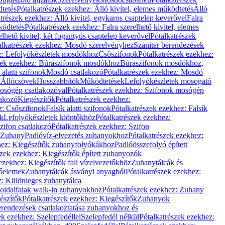
dtetés
Pótalkatrészek ezekhez: Álló kivitel, elemes működtetés
Álló
trészek ezekhez: Álló kivitel, egykaros csaptelep keverővel
Falra
ködtetés
Pótalkatrészek ezekhez: Falra szerelhető kivitel, elemes
elhető kivitel, két fogantyús csaptelep keverővel
Pótalkatrészek
alkatrészek ezekhez: Mosdó szerelvényhez
Szaniter berendezések
z: Lefolyókészletek mosdókhoz
Csőszifonok
Pótalkatrészek ezekhez:
zek ezekhez: Búraszifonok mosdókhoz
Búraszifonok mosdókhoz,
alatti szifonok
Mosdó csatlakozó
Pótalkatrészek ezekhez: Mosdó
k
Állócsövek
Hosszabbítók
Működtetések
Lefolyókészletek mosogató
osógép csatlakozóval
Pótalkatrészek ezekhez: Szifonok mosógép
lakozó
Kiegészítők
Pótalkatrészek ezekhez:
z: Csőszifonok
Falsík alatti szifonok
Pótalkatrészek ezekhez: Falsík
ők
Lefolyókészletek kiöntőkhöz
Pótalkatrészek ezekhez:
zifon csatlakozó
Pótalkatrészek ezekhez: Szifon
Zuhany
Padlóvíz-elvezetés zuhanyokhoz
Pótalkatrészek ezekhez:
hez: Kiegészítők zuhanyfolyókákhoz
Padlóösszefolyó épített
szek ezekhez: Kiegészítők épített zuhanyozók
ezekhez: Kiegészítők fali vízelvezetőkhöz
Zuhanytálcák és
lőelemek
Zuhanytálcák ásványi anyagból
Pótalkatrészek ezekhez:
z: Különleges zuhanytálca
oldalfalak walk-in zuhanyokhoz
Pótalkatrészek ezekhez: Zuhany
észítők
Pótalkatrészek ezekhez: Kiegészítők
Zuhanyok
erendezések csatlakoztatása zuhanyokhoz és
ek ezekhez: Szelepfedéllel
Szelepfedél nélkül
Pótalkatrészek ezekhez: