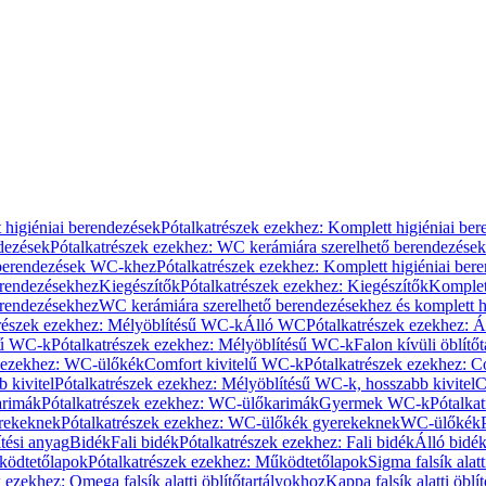
 higiéniai berendezések
Pótalkatrészek ezekhez: Komplett higiéniai be
dezések
Pótalkatrészek ezekhez: WC kerámiára szerelhető berendezések
 berendezések WC-khez
Pótalkatrészek ezekhez: Komplett higiéniai be
erendezésekhez
Kiegészítők
Pótalkatrészek ezekhez: Kiegészítők
Komplet
erendezésekhez
WC kerámiára szerelhető berendezésekhez és komplett h
részek ezekhez: Mélyöblítésű WC-k
Álló WC
Pótalkatrészek ezekhez: 
sű WC-k
Pótalkatrészek ezekhez: Mélyöblítésű WC-k
Falon kívüli öblítő
k ezekhez: WC-ülőkék
Comfort kivitelű WC-k
Pótalkatrészek ezekhez: C
 kivitel
Pótalkatrészek ezekhez: Mélyöblítésű WC-k, hosszabb kivitel
C
rimák
Pótalkatrészek ezekhez: WC-ülőkarimák
Gyermek WC-k
Pótalka
rekeknek
Pótalkatrészek ezekhez: WC-ülőkék gyerekeknek
WC-ülőkék
tési anyag
Bidék
Fali bidék
Pótalkatrészek ezekhez: Fali bidék
Álló bidé
ödtetőlapok
Pótalkatrészek ezekhez: Működtetőlapok
Sigma falsík alatt
 ezekhez: Omega falsík alatti öblítőtartályokhoz
Kappa falsík alatti öblí