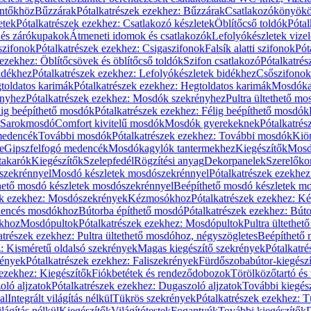
öntőkhöz
Bűzzárak
Pótalkatrészek ezekhez: Bűzzárak
Csatlakozókönyök
etek
Pótalkatrészek ezekhez: Csatlakozó készletek
Öblítőcső toldók
Pótal
 és zárókupakok
Átmeneti idomok és csatlakozók
Lefolyókészletek vize
szifonok
Pótalkatrészek ezekhez: Csigaszifonok
Falsík alatti szifonok
Pót
 ezekhez: Öblítőcsövek és öblítőcső toldók
Szifon csatlakozó
Pótalkatrés
idékhez
Pótalkatrészek ezekhez: Lefolyókészletek bidékhez
Csőszifonok
toldatos karimák
Pótalkatrészek ezekhez: Hegtoldatos karimák
Mosdóka
nyhez
Pótalkatrészek ezekhez: Mosdók szekrényhez
Pultra ültethető m
lig beépíthető mosdók
Pótalkatrészek ezekhez: Félig beépíthető mosdók
Sarokmosdó
Comfort kivitelű mosdók
Mosdók gyerekeknek
Pótalkatré
őmedencék
További mosdók
Pótalkatrészek ezekhez: További mosdók
Kiö
e
Gipszfelfogó medencék
Mosdókagylók tantermekhez
Kiegészítők
Mosdó
takarók
Kiegészítők
Szelepfedél
Rögzítési anyag
Dekorpanelek
Szerelőko
szekrénnyel
Mosdó készletek mosdószekrénnyel
Pótalkatrészek ezekhe
thető mosdó készletek mosdószekrénnyel
Beépíthető mosdó készletek m
ek ezekhez: Mosdószekrények
Kézmosókhoz
Pótalkatrészek ezekhez: 
edencés mosdókhoz
Bútorba építhető mosdó
Pótalkatrészek ezekhez: Bút
ókhoz
Mosdópultok
Pótalkatrészek ezekhez: Mosdópultok
Pultra ültethet
atrészek ezekhez: Pultra ültethető mosdóhoz, négyszögletes
Beépíthető
z: Kisméretű oldalsó szekrények
Magas kiegészítő szekrények
Pótalkatr
rények
Pótalkatrészek ezekhez: Faliszekrények
Fürdőszobabútor-kiegész
 ezekhez: Kiegészítők
Fiókbetétek és rendeződobozok
Törölközőtartó és 
oló aljzatok
Pótalkatrészek ezekhez: Dugaszoló aljzatok
További kiegés
al
Integrált világítás nélkül
Tükrös szekrények
Pótalkatrészek ezekhez: 
lágítás nélkül
Kiegészítők
Világítótestek
Fogantyúk
További kiegészítők
D