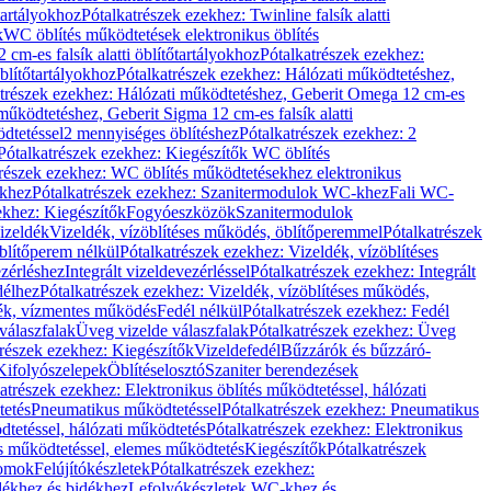
őtartályokhoz
Pótalkatrészek ezekhez: Twinline falsík alatti
k
WC öblítés működtetések elektronikus öblítés
cm-es falsík alatti öblítőtartályokhoz
Pótalkatrészek ezekhez:
blítőtartályokhoz
Pótalkatrészek ezekhez: Hálózati működtetéshez,
atrészek ezekhez: Hálózati működtetéshez, Geberit Omega 12 cm-es
űködtetéshez, Geberit Sigma 12 cm-es falsík alatti
dtetéssel
2 mennyiséges öblítéshez
Pótalkatrészek ezekhez: 2
Pótalkatrészek ezekhez: Kiegészítők WC öblítés
trészek ezekhez: WC öblítés működtetésekhez elektronikus
khez
Pótalkatrészek ezekhez: Szanitermodulok WC-khez
Fali WC-
ekhez: Kiegészítők
Fogyóeszközök
Szanitermodulok
izeldék
Vizeldék, vízöblítéses működés, öblítőperemmel
Pótalkatrészek
blítőperem nélkül
Pótalkatrészek ezekhez: Vizeldék, vízöblítéses
ezérléshez
Integrált vizeldevezérléssel
Pótalkatrészek ezekhez: Integrált
délhez
Pótalkatrészek ezekhez: Vizeldék, vízöblítéses működés,
dék, vízmentes működés
Fedél nélkül
Pótalkatrészek ezekhez: Fedél
válaszfalak
Üveg vizelde válaszfalak
Pótalkatrészek ezekhez: Üveg
trészek ezekhez: Kiegészítők
Vizeldefedél
Bűzzárók és bűzzáró-
Kifolyószelepek
Öblítéselosztó
Szaniter berendezések
atrészek ezekhez: Elektronikus öblítés működtetéssel, hálózati
tetés
Pneumatikus működtetéssel
Pótalkatrészek ezekhez: Pneumatikus
dtetéssel, hálózati működtetés
Pótalkatrészek ezekhez: Elektronikus
és működtetéssel, elemes működtetés
Kiegészítők
Pótalkatrészek
domok
Felújítókészletek
Pótalkatrészek ezekhez:
dékhez és bidékhez
Lefolyókészletek WC-khez és