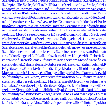
Szelepfedél nélkül
Szelepfedél
Pótalkatrészek ezekhez: Szelepfedél
Lef
Szelepfedéllel
Szelepfedél nélkül
Pótalkatrészek ezekhez: Szelepfedél 
zuhanytálcákhoz
Szelepfedél nélkül
Pótalkatrészek ezekhez: Szelepfed
működtetéssel
Pótalkatrészek ezekhez: Excenteres működtetéssel
Beépí
vízhozzávezetéssel
Pótalkatrészek ezekhez: Excenteres működtetéssel 
működtetéshez és vízhozzávezetéshez
Excenteres működtetéssel Push
fürdőkád lefolyókészleteihez
Pótalkatrészek ezekhez: Kiegészítők fürd
rendszerek és öblítőrendszerek
Geberit Duofix
Szerelőelemek
Pótalkat
ezekhez: Mosdó szerelőelemek
Bidé szerelőelemek
Pótalkatrészek eze
vízelvezetővel
Pótalkatrészek ezekhez: Zuhanyelemek fali vízelvezető
szerelőelemek
Pótalkatrészek ezekhez: Zuhanyzó válaszfal szerelőele
Szerelőelemek szerelvényekhez
Szerelőelemek mosó- és mosogatógé
Szerelőelemek konzol terhelésekhez
Szerelőelemek mosogató
Pótalkat
tárolókhoz
Kiegészítők
Pótalkatrészek ezekhez: Kiegészítők
Geberit K
khez
Mosdó szerelőelemek
Pótalkatrészek ezekhez: Mosdó szerelőele
szerelőelemek
Zuhanyelemek
Pótalkatrészek ezekhez: Zuhanyelemek
K
Rögzítésekhez
Falon kívüli öblítőtartályok
Falon kívüli öblítőtartály
Magasra szerelt
Alacsony és félmagas elhelyezésű
Pótalkatrészek ezek
öblítőtartályok WC-khez, szaniterkerámia
Monoblokk
Pótalkatrészek 
szerelt
Pótalkatrészek ezekhez: Magasra szerelt
Alacsony és félmagas e
Csatlakozók
Sarokszelepek
Tömítések
Rögzítések
Tömítőmandzsetták
S
ezekhez: Sigma falsík alatti öblítőtartályok
Omega falsík alatti öblítőta
öblítőtartályok
Öblítőcsövek
Kiegészítők
Töltő és öblítőszelepek
Töltős
öblítőtartályokhoz
Töltőszelepek falsík alatti öblítőtartályokhoz
Pótalka
kerámia öblítőtartályokhoz
Töltőszelepek univerzális öblítőtartályokho