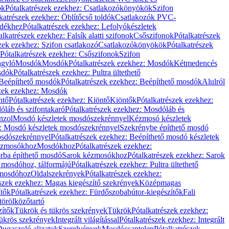
ök
Pótalkatrészek ezekhez: Csatlakozókönyökök
Szifon
katrészek ezekhez: Öblítőcső toldók
Csatlakozók PVC-
ldékhez
Pótalkatrészek ezekhez: Lefolyókészletek
alkatrészek ezekhez: Falsík alatti szifonok
Csőszifonok
Pótalkatrészek
zek ezekhez: Szifon csatlakozó
Csatlakozókönyökök
Pótalkatrészek
Pótalkatrészek ezekhez: Csőszifonok
Szifon
gyló
Mosdók
Mosdók
Pótalkatrészek ezekhez: Mosdók
Kétmedencés
osdók
Pótalkatrészek ezekhez: Pultra ültethető
Beépíthető mosdók
Pótalkatrészek ezekhez: Beépíthető mosdók
Alulról
szek ezekhez: Mosdók
ntő
Pótalkatrészek ezekhez: Kiöntő
Kiöntők
Pótalkatrészek ezekhez:
láb és szifontakaró
Pótalkatrészek ezekhez: Mosdóláb és
nzol
Mosdó készletek mosdószekrénnyel
Kézmosó készletek
z: Mosdó készletek mosdószekrénnyel
Szekrénybe építhető mosdó
osdószekrénnyel
Pótalkatrészek ezekhez: Beépíthető mosdó készletek
Kézmosókhoz
Mosdókhoz
Pótalkatrészek ezekhez:
orba építhető mosdó
Sarok kézmosókhoz
Pótalkatrészek ezekhez: Sarok
ő mosdóhoz, tálformájú
Pótalkatrészek ezekhez: Pultra ültethető
 mosdóhoz
Oldalszekrények
Pótalkatrészek ezekhez:
észek ezekhez: Magas kiegészítő szekrények
Középmagas
ítők
Pótalkatrészek ezekhez: Fürdőszobabútor-kiegészítők
Fali
törölközőtartó
zítők
Tükrök és tükrös szekrények
Tükrök
Pótalkatrészek ezekhez:
Tükrös szekrények
Integrált világítással
Pótalkatrészek ezekhez: Integrált
ugaszoló aljzatok
Szerelvények
Mosdócsaptelep
Pótalkatrészek