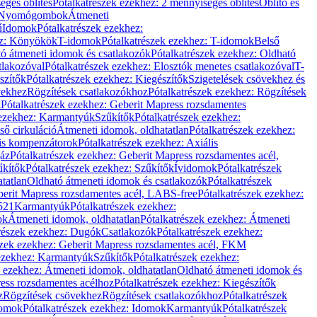
éges öblítés
Pótalkatrészek ezekhez: 2 mennyiséges öblítés
Öblítő és
Nyomógombok
Átmeneti
ű
Idomok
Pótalkatrészek ezekhez:
ez: Könyökök
T-idomok
Pótalkatrészek ezekhez: T-idomok
Belső
ó átmeneti idomok és csatlakozók
Pótalkatrészek ezekhez: Oldható
tlakozóval
Pótalkatrészek ezekhez: Elosztók menetes csatlakozóval
T-
szítők
Pótalkatrészek ezekhez: Kiegészítők
Szigetelések csövekhez és
vekhez
Rögzítések csatlakozókhoz
Pótalkatrészek ezekhez: Rögzítések
l
Pótalkatrészek ezekhez: Geberit Mapress rozsdamentes
 ezekhez: Karmantyúk
Szűkítők
Pótalkatrészek ezekhez:
ső cirkuláció
Átmeneti idomok, oldhatatlan
Pótalkatrészek ezekhez:
is kompenzátorok
Pótalkatrészek ezekhez: Axiális
gáz
Pótalkatrészek ezekhez: Geberit Mapress rozsdamentes acél,
űkítők
Pótalkatrészek ezekhez: Szűkítők
Ívidomok
Pótalkatrészek
tatlan
Oldható átmeneti idomok és csatlakozók
Pótalkatrészek
erit Mapress rozsdamentes acél, LABS-free
Pótalkatrészek ezekhez:
521
Karmantyúk
Pótalkatrészek ezekhez:
ok
Átmeneti idomok, oldhatatlan
Pótalkatrészek ezekhez: Átmeneti
részek ezekhez: Dugók
Csatlakozók
Pótalkatrészek ezekhez:
szek ezekhez: Geberit Mapress rozsdamentes acél, FKM
 ezekhez: Karmantyúk
Szűkítők
Pótalkatrészek ezekhez:
k ezekhez: Átmeneti idomok, oldhatatlan
Oldható átmeneti idomok és
ess rozsdamentes acélhoz
Pótalkatrészek ezekhez: Kiegészítők
z
Rögzítések csövekhez
Rögzítések csatlakozókhoz
Pótalkatrészek
omok
Pótalkatrészek ezekhez: Idomok
Karmantyúk
Pótalkatrészek