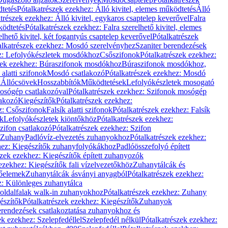
dtetés
Pótalkatrészek ezekhez: Álló kivitel, elemes működtetés
Álló
trészek ezekhez: Álló kivitel, egykaros csaptelep keverővel
Falra
ködtetés
Pótalkatrészek ezekhez: Falra szerelhető kivitel, elemes
elhető kivitel, két fogantyús csaptelep keverővel
Pótalkatrészek
alkatrészek ezekhez: Mosdó szerelvényhez
Szaniter berendezések
z: Lefolyókészletek mosdókhoz
Csőszifonok
Pótalkatrészek ezekhez:
zek ezekhez: Búraszifonok mosdókhoz
Búraszifonok mosdókhoz,
alatti szifonok
Mosdó csatlakozó
Pótalkatrészek ezekhez: Mosdó
k
Állócsövek
Hosszabbítók
Működtetések
Lefolyókészletek mosogató
osógép csatlakozóval
Pótalkatrészek ezekhez: Szifonok mosógép
lakozó
Kiegészítők
Pótalkatrészek ezekhez:
z: Csőszifonok
Falsík alatti szifonok
Pótalkatrészek ezekhez: Falsík
ők
Lefolyókészletek kiöntőkhöz
Pótalkatrészek ezekhez:
zifon csatlakozó
Pótalkatrészek ezekhez: Szifon
Zuhany
Padlóvíz-elvezetés zuhanyokhoz
Pótalkatrészek ezekhez:
hez: Kiegészítők zuhanyfolyókákhoz
Padlóösszefolyó épített
szek ezekhez: Kiegészítők épített zuhanyozók
ezekhez: Kiegészítők fali vízelvezetőkhöz
Zuhanytálcák és
lőelemek
Zuhanytálcák ásványi anyagból
Pótalkatrészek ezekhez:
z: Különleges zuhanytálca
oldalfalak walk-in zuhanyokhoz
Pótalkatrészek ezekhez: Zuhany
észítők
Pótalkatrészek ezekhez: Kiegészítők
Zuhanyok
erendezések csatlakoztatása zuhanyokhoz és
ek ezekhez: Szelepfedéllel
Szelepfedél nélkül
Pótalkatrészek ezekhez: