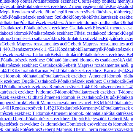
blítés-stop öblítés
Pótalkatrészek ezekhez: Öblítés-stop öblítés
2 mennyis
éges öblítés
Pótalkatrészek ezekhez: 2 mennyiséges öblítés
Kiegészítők
 Mepla
Rendszercsövek, többrétegű
Rendszercsövek fűtéshez, többréteg
kítők
Pótalkatrészek ezekhez: Szűkítők
Könyökök
Pótalkatrészek ezekh
ldhatatlan
Pótalkatrészek ezekhez: Átmeneti idomok, oldhatatlan
Oldhat
k
Csatlakozók
Pótalkatrészek ezekhez: Csatlakozók
Elosztók menetes csa
atlakozó idomok
Pótalkatrészek ezekhez: Fűtési csatlakozó idomok
Kiegé
mokhoz
Tömítések csatlakozókhoz
Burkolatok csövekhez
Rögzítések csö
z
Geberit Mapress rozsdamentes acél
Geberit Mapress rozsdamentes acé
 1.4401
Rendszercsövek 1.4521
Közdarabok
Karmantyúk
Pótalkatrészek
atrészek ezekhez: T-idomok
Belső cirkuláció
Pótalkatrészek ezekhez: Bel
k
Pótalkatrészek ezekhez: Oldható átmeneti idomok és csatlakozók
Axiál
alkatrészek ezekhez: Csatlakozók
Geberit Mapress rozsdamentes acél, 
1.4401
Közdarabok
Karmantyúk
Pótalkatrészek ezekhez: Karmantyúk
Sz
ti idomok, oldhatatlan
Pótalkatrészek ezekhez: Átmeneti idomok, oldha
ek ezekhez: Dugók
Csatlakozók
Pótalkatrészek ezekhez: Csatlakozók
Geb
01
Pótalkatrészek ezekhez: Rendszercsövek 1.4401
Rendszercsövek 1.4
katrészek ezekhez: Ívidomok
T-idomok
Pótalkatrészek ezekhez: T-idom
észek ezekhez: Oldható átmeneti idomok és csatlakozók
Dugók
Pótalkat
kompenzátorok
Geberit Mapress rozsdamentes acél, FKM kék
Pótalkatré
1.4401
Rendszercsövek 1.4521
Közdarabok
Karmantyúk
Pótalkatrészek
atrészek ezekhez: T-idomok
Átmeneti idomok, oldhatatlan
Pótalkatrésze
lakozók
Dugók
Pótalkatrészek ezekhez: Dugók
Kiegészítők Geberit Mapr
igetelések csövekhez és idomokhoz
Tömítések csövekhez és idomokho
ek karimás kötésekhez
Geberit Mapress Therm
Therm rendszercsövek
Id