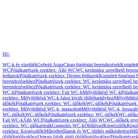
HU
WC-k és vizeldék
Geberit AquaClean higiéniai berendezések
Komplett
WC
Pótalkatrészek ezekhez: Álló WC
WC kerámiára szerelhető beren
fedlapok
Pótalkatrészek ezekhez: Design fedlapok
Komplett higiéniai
berendezésekhez
Pótalkatrészek ezekhez: WC kerámiára szerelhető b
berendezésekhez
Pótalkatrészek ezekhez: WC kerámiára szerelhető b
WC-k
Pótalkatrészek ezekhez: Fali WC-k
Mélyöblítésű WC-k
Pótalkat
ezekhez: Mélyöblítésű WC-k falon kívüli öblítőtartályhoz
Mélyöblíté
ülőkék
Pótalkatrészek ezekhez: WC-ülőkék
WC-ülőkék
Pótalkatrésze
ezekhez: Mélyöblítésű WC-k, magasított
Mélyöblítésű WC-k, hosszabb
WC-ülőkék
WC-ülőkék
Pótalkatrészek ezekhez: WC-ülőkék
WC-ülőka
Fali WC-k
Álló WC
Pótalkatrészek ezekhez: Álló WC
WC-ülőkék gye
ezekhez: WC-ülőkarimák
Guggolós WC-k
Öblítéssel
Kiegészítők
Rögzí
ezekhez: Kiegészítők
Működtetőlapok és WC öblítés működtetései
Műk
öblítőtartályokhoz
Omega falsík alatti öblítőtartályokhoz
Pótalkatrészek