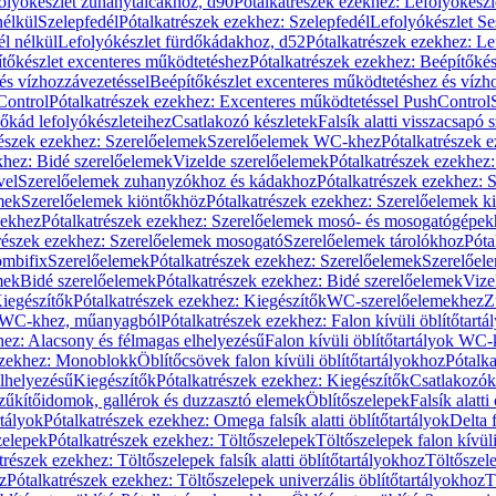
olyókészlet zuhanytálcákhoz, d90
Pótalkatrészek ezekhez: Lefolyókész
nélkül
Szelepfedél
Pótalkatrészek ezekhez: Szelepfedél
Lefolyókészlet Se
él nélkül
Lefolyókészlet fürdőkádakhoz, d52
Pótalkatrészek ezekhez: L
tőkészlet excenteres működtetéshez
Pótalkatrészek ezekhez: Beépítőké
és vízhozzávezetéssel
Beépítőkészlet excenteres működtetéshez és vízh
Control
Pótalkatrészek ezekhez: Excenteres működtetéssel PushControl
őkád lefolyókészleteihez
Csatlakozó készletek
Falsík alatti visszacsapó 
részek ezekhez: Szerelőelemek
Szerelőelemek WC-khez
Pótalkatrészek 
khez: Bidé szerelőelemek
Vizelde szerelőelemek
Pótalkatrészek ezekhez:
vel
Szerelőelemek zuhanyzókhoz és kádakhoz
Pótalkatrészek ezekhez:
mek
Szerelőelemek kiöntőkhöz
Pótalkatrészek ezekhez: Szerelőelemek k
pekhez
Pótalkatrészek ezekhez: Szerelőelemek mosó- és mosogatógépek
részek ezekhez: Szerelőelemek mosogató
Szerelőelemek tárolókhoz
Póta
ombifix
Szerelőelemek
Pótalkatrészek ezekhez: Szerelőelemek
Szerelőe
mek
Bidé szerelőelemek
Pótalkatrészek ezekhez: Bidé szerelőelemek
Vize
iegészítők
Pótalkatrészek ezekhez: Kiegészítők
WC-szerelőelemekhez
Z
ok WC-khez, műanyagból
Pótalkatrészek ezekhez: Falon kívüli öblítőta
hez: Alacsony és félmagas elhelyezésű
Falon kívüli öblítőtartályok WC-
ezekhez: Monoblokk
Öblítőcsövek falon kívüli öblítőtartályokhoz
Pótalka
lhelyezésű
Kiegészítők
Pótalkatrészek ezekhez: Kiegészítők
Csatlakozók
zűkítőidomok, gallérok és duzzasztó elemek
Öblítőszelepek
Falsík alatti
rtályok
Pótalkatrészek ezekhez: Omega falsík alatti öblítőtartályok
Delta f
zelepek
Pótalkatrészek ezekhez: Töltőszelepek
Töltőszelepek falon kívüli
trészek ezekhez: Töltőszelepek falsík alatti öblítőtartályokhoz
Töltőszel
z
Pótalkatrészek ezekhez: Töltőszelepek univerzális öblítőtartályokhoz
T