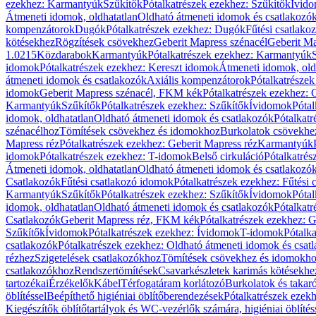
ezekhez: Karmantyúk
Szűkítők
Pótalkatrészek ezekhez: Szűkítők
Ívid
Átmeneti idomok, oldhatatlan
Oldható átmeneti idomok és csatlakozó
kompenzátorok
Dugók
Pótalkatrészek ezekhez: Dugók
Fűtési csatlako
kötésekhez
Rögzítések csövekhez
Geberit Mapress szénacél
Geberit Ma
1.0215
Közdarabok
Karmantyúk
Pótalkatrészek ezekhez: Karmantyúk
idomok
Pótalkatrészek ezekhez: Kereszt idomok
Átmeneti idomok, old
átmeneti idomok és csatlakozók
Axiális kompenzátorok
Pótalkatrésze
idomok
Geberit Mapress szénacél, FKM kék
Pótalkatrészek ezekhez:
Karmantyúk
Szűkítők
Pótalkatrészek ezekhez: Szűkítők
Ívidomok
Pótal
idomok, oldhatatlan
Oldható átmeneti idomok és csatlakozók
Pótalkatr
szénacélhoz
Tömítések csövekhez és idomokhoz
Burkolatok csövekhe
Mapress réz
Pótalkatrészek ezekhez: Geberit Mapress réz
Karmantyúk
idomok
Pótalkatrészek ezekhez: T-idomok
Belső cirkuláció
Pótalkatrés
Átmeneti idomok, oldhatatlan
Oldható átmeneti idomok és csatlakozó
Csatlakozók
Fűtési csatlakozó idomok
Pótalkatrészek ezekhez: Fűtési
Karmantyúk
Szűkítők
Pótalkatrészek ezekhez: Szűkítők
Ívidomok
Pótal
idomok, oldhatatlan
Oldható átmeneti idomok és csatlakozók
Pótalkatr
Csatlakozók
Geberit Mapress réz, FKM kék
Pótalkatrészek ezekhez: 
Szűkítők
Ívidomok
Pótalkatrészek ezekhez: Ívidomok
T-idomok
Pótalk
csatlakozók
Pótalkatrészek ezekhez: Oldható átmeneti idomok és csat
rézhez
Szigetelések csatlakozókhoz
Tömítések csövekhez és idomokh
csatlakozókhoz
Rendszertömítések
Csavarkészletek karimás kötésekhe
tartozékai
Érzékelők
Kábel
Térfogatáram korlátozó
Burkolatok és takar
öblítéssel
Beépíthető higiéniai öblítőberendezések
Pótalkatrészek ezekh
Kiegészítők öblítőtartályok és WC-vezérlők számára, higiéniai öblítés