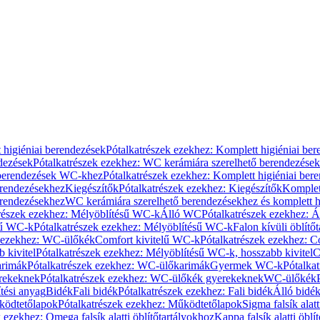
 higiéniai berendezések
Pótalkatrészek ezekhez: Komplett higiéniai be
dezések
Pótalkatrészek ezekhez: WC kerámiára szerelhető berendezések
 berendezések WC-khez
Pótalkatrészek ezekhez: Komplett higiéniai be
erendezésekhez
Kiegészítők
Pótalkatrészek ezekhez: Kiegészítők
Komplet
erendezésekhez
WC kerámiára szerelhető berendezésekhez és komplett h
részek ezekhez: Mélyöblítésű WC-k
Álló WC
Pótalkatrészek ezekhez: 
sű WC-k
Pótalkatrészek ezekhez: Mélyöblítésű WC-k
Falon kívüli öblítő
k ezekhez: WC-ülőkék
Comfort kivitelű WC-k
Pótalkatrészek ezekhez: C
 kivitel
Pótalkatrészek ezekhez: Mélyöblítésű WC-k, hosszabb kivitel
C
rimák
Pótalkatrészek ezekhez: WC-ülőkarimák
Gyermek WC-k
Pótalka
rekeknek
Pótalkatrészek ezekhez: WC-ülőkék gyerekeknek
WC-ülőkék
tési anyag
Bidék
Fali bidék
Pótalkatrészek ezekhez: Fali bidék
Álló bidé
ödtetőlapok
Pótalkatrészek ezekhez: Működtetőlapok
Sigma falsík alatt
 ezekhez: Omega falsík alatti öblítőtartályokhoz
Kappa falsík alatti öblí