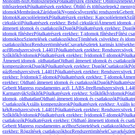
Monolith-hoz
Öblítőszelepek
Pótalkatrészek ezekhez: Öblítőszelepek
Ö
töltőszelepek
Pótalkatrészek ezekhez: Öblítő és töltőszelepek
2 mennyis
idomok
Membránok
Záródugók
Nyomócsővezetéki rendszerek
Geberit
Idomok
Kapcsolóelemek
Pótalkatrészek ezekhez: Kapcsolóelemek
Szű
cirkuláció
Pótalkatrészek ezekhez: Belső cirkuláció
Átmeneti idomok, o
átmeneti idomok és csatlakozók
Dugók
Pótalkatrészek ezekhez: Dugó
idomok fűtéshez
Pótalkatrészek ezekhez: T-idomok fűtéshez
Fűtési cs
idomokhoz
Szigetelések csatlakozókhoz
Tömítések csövekhez és ido
csatlakozókhoz
Rendszertömítések
Csavarkészletek karimás kötésekhe
acél
Rendszercsövek 1.4401
Pótalkatrészek ezekhez: Rendszercsövek
Szűkítők
Ívidomok
Pótalkatrészek ezekhez: Ívidomok
T-idomok
Pótalk
Átmeneti idomok, oldhatatlan
Oldható átmeneti idomok és csatlakozó
kompenzátorok
Dugók
Pótalkatrészek ezekhez: Dugók
Csatlakozók
Pót
gáz
Rendszercsövek 1.4401
Pótalkatrészek ezekhez: Rendszercsövek 
ezekhez: Ívidomok
T-idomok
Pótalkatrészek ezekhez: T-idomok
Átmene
ezekhez: Oldható átmeneti idomok és csatlakozók
Dugók
Pótalkatrész
Geberit Mapress rozsdamentes acél, LABS-free
Rendszercsövek 1.44
Karmantyúk
Szűkítők
Pótalkatrészek ezekhez: Szűkítők
Ívidomok
Pótal
idomok, oldhatatlan
Oldható átmeneti idomok és csatlakozók
Pótalkatr
Csatlakozók
Axiális kompenzátorok
Pótalkatrészek ezekhez: Axiális 
kék
Rendszercsövek 1.4401
Pótalkatrészek ezekhez: Rendszercsövek 
Szűkítők
Ívidomok
Pótalkatrészek ezekhez: Ívidomok
T-idomok
Pótalk
csatlakozók
Pótalkatrészek ezekhez: Oldható átmeneti idomok és csat
Geberit Mapress rozsdamentes acélhoz
Szigetelések csatlakozókhoz
Sz
ezekhez: Rögzítések csatlakozókhoz
Rendszertömítések
Csavarkészlet