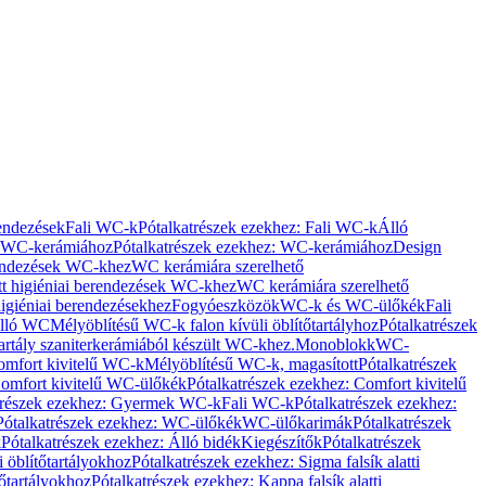
rendezések
Fali WC-k
Pótalkatrészek ezekhez: Fali WC-k
Álló
WC-kerámiához
Pótalkatrészek ezekhez: WC-kerámiához
Design
rendezések WC-khez
WC kerámiára szerelhető
t higiéniai berendezések WC-khez
WC kerámiára szerelhető
igiéniai berendezésekhez
Fogyóeszközök
WC-k és WC-ülőkék
Fali
Álló WC
Mélyöblítésű WC-k falon kívüli öblítőtartályhoz
Pótalkatrészek
tartály szaniterkerámiából készült WC-khez.
Monoblokk
WC-
omfort kivitelű WC-k
Mélyöblítésű WC-k, magasított
Pótalkatrészek
omfort kivitelű WC-ülőkék
Pótalkatrészek ezekhez: Comfort kivitelű
trészek ezekhez: Gyermek WC-k
Fali WC-k
Pótalkatrészek ezekhez:
Pótalkatrészek ezekhez: WC-ülőkék
WC-ülőkarimák
Pótalkatrészek
k
Pótalkatrészek ezekhez: Álló bidék
Kiegészítők
Pótalkatrészek
i öblítőtartályokhoz
Pótalkatrészek ezekhez: Sigma falsík alatti
tőtartályokhoz
Pótalkatrészek ezekhez: Kappa falsík alatti