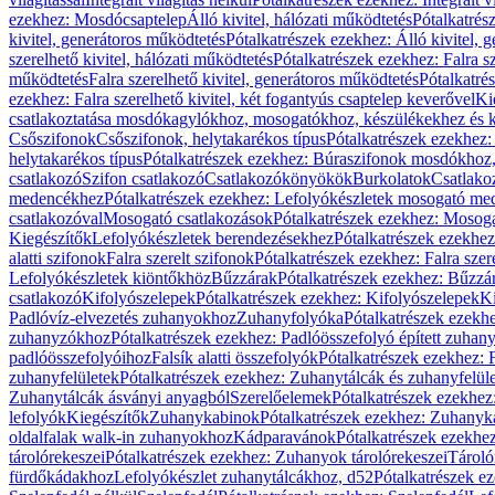
ezekhez: Mosdócsaptelep
Álló kivitel, hálózati működtetés
Pótalkatrés
kivitel, generátoros működtetés
Pótalkatrészek ezekhez: Álló kivitel, 
szerelhető kivitel, hálózati működtetés
Pótalkatrészek ezekhez: Falra sz
működtetés
Falra szerelhető kivitel, generátoros működtetés
Pótalkatré
ezekhez: Falra szerelhető kivitel, két fogantyús csaptelep keverővel
Ki
csatlakoztatása mosdókagylókhoz, mosogatókhoz, készülékekhez és
Csőszifonok
Csőszifonok, helytakarékos típus
Pótalkatrészek ezekhez:
helytakarékos típus
Pótalkatrészek ezekhez: Búraszifonok mosdókhoz, 
csatlakozó
Szifon csatlakozó
Csatlakozókönyökök
Burkolatok
Csatlako
medencékhez
Pótalkatrészek ezekhez: Lefolyókészletek mosogató m
csatlakozóval
Mosogató csatlakozások
Pótalkatrészek ezekhez: Mosoga
Kiegészítők
Lefolyókészletek berendezésekhez
Pótalkatrészek ezekhe
alatti szifonok
Falra szerelt szifonok
Pótalkatrészek ezekhez: Falra szer
Lefolyókészletek kiöntőkhöz
Bűzzárak
Pótalkatrészek ezekhez: Bűzzá
csatlakozó
Kifolyószelepek
Pótalkatrészek ezekhez: Kifolyószelepek
Ki
Padlóvíz-elvezetés zuhanyokhoz
Zuhanyfolyóka
Pótalkatrészek ezekh
zuhanyzókhoz
Pótalkatrészek ezekhez: Padlóösszefolyó épített zuha
padlóösszefolyóihoz
Falsík alatti összefolyók
Pótalkatrészek ezekhez: F
zuhanyfelületek
Pótalkatrészek ezekhez: Zuhanytálcák és zuhanyfelül
Zuhanytálcák ásványi anyagból
Szerelőelemek
Pótalkatrészek ezekhez
lefolyók
Kiegészítők
Zuhanykabinok
Pótalkatrészek ezekhez: Zuhanyk
oldalfalak walk-in zuhanyokhoz
Kádparavánok
Pótalkatrészek ezekh
tárolórekeszei
Pótalkatrészek ezekhez: Zuhanyok tárolórekeszei
Tároló
fürdőkádakhoz
Lefolyókészlet zuhanytálcákhoz, d52
Pótalkatrészek e