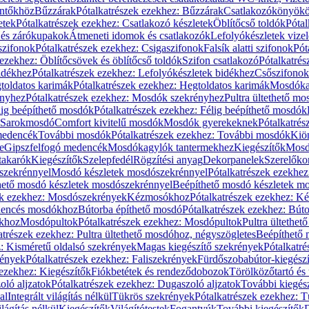
öntőkhöz
Bűzzárak
Pótalkatrészek ezekhez: Bűzzárak
Csatlakozókönyök
etek
Pótalkatrészek ezekhez: Csatlakozó készletek
Öblítőcső toldók
Pótal
 és zárókupakok
Átmeneti idomok és csatlakozók
Lefolyókészletek vize
szifonok
Pótalkatrészek ezekhez: Csigaszifonok
Falsík alatti szifonok
Pót
 ezekhez: Öblítőcsövek és öblítőcső toldók
Szifon csatlakozó
Pótalkatrés
idékhez
Pótalkatrészek ezekhez: Lefolyókészletek bidékhez
Csőszifonok
toldatos karimák
Pótalkatrészek ezekhez: Hegtoldatos karimák
Mosdóka
nyhez
Pótalkatrészek ezekhez: Mosdók szekrényhez
Pultra ültethető m
lig beépíthető mosdók
Pótalkatrészek ezekhez: Félig beépíthető mosdók
Sarokmosdó
Comfort kivitelű mosdók
Mosdók gyerekeknek
Pótalkatré
őmedencék
További mosdók
Pótalkatrészek ezekhez: További mosdók
Kiö
e
Gipszfelfogó medencék
Mosdókagylók tantermekhez
Kiegészítők
Mosdó
takarók
Kiegészítők
Szelepfedél
Rögzítési anyag
Dekorpanelek
Szerelőko
szekrénnyel
Mosdó készletek mosdószekrénnyel
Pótalkatrészek ezekhe
thető mosdó készletek mosdószekrénnyel
Beépíthető mosdó készletek m
ek ezekhez: Mosdószekrények
Kézmosókhoz
Pótalkatrészek ezekhez: 
edencés mosdókhoz
Bútorba építhető mosdó
Pótalkatrészek ezekhez: Bút
ókhoz
Mosdópultok
Pótalkatrészek ezekhez: Mosdópultok
Pultra ültethet
atrészek ezekhez: Pultra ültethető mosdóhoz, négyszögletes
Beépíthető
z: Kisméretű oldalsó szekrények
Magas kiegészítő szekrények
Pótalkatr
rények
Pótalkatrészek ezekhez: Faliszekrények
Fürdőszobabútor-kiegész
 ezekhez: Kiegészítők
Fiókbetétek és rendeződobozok
Törölközőtartó és 
oló aljzatok
Pótalkatrészek ezekhez: Dugaszoló aljzatok
További kiegés
al
Integrált világítás nélkül
Tükrös szekrények
Pótalkatrészek ezekhez: 
lágítás nélkül
Kiegészítők
Világítótestek
Fogantyúk
További kiegészítők
D