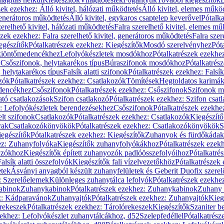
zek ezekhez: Álló kivitel, hálózati működtetés
Álló kivitel, elemes műkö
generátoros működtetés
Álló kivitel, egykaros csaptelep keverővel
Pótalka
erelhető kivitel, hálózati működtetés
Falra szerelhető kivitel, elemes mű
szek ezekhez: Falra szerelhető kivitel, generátoros működtetés
Falra szer
egészítők
Pótalkatrészek ezekhez: Kiegészítők
Mosdó szerelvényhez
Pót
 kiöntőmedencékhez
Lefolyókészletek mosdókhoz
Pótalkatrészek ezekhe
 Csőszifonok, helytakarékos típus
Búraszifonok mosdókhoz
Pótalkatrés
helytakarékos típus
Falsík alatti szifonok
Pótalkatrészek ezekhez: Falsík 
zók
Pótalkatrészek ezekhez: Csatlakozók
Tömítések
Hegtoldatos karimá
edencékhez
Csőszifonok
Pótalkatrészek ezekhez: Csőszifonok
Szifonok m
tó csatlakozások
Szifon csatlakozó
Pótalkatrészek ezekhez: Szifon csat
z: Lefolyókészletek berendezésekhez
Csőszifonok
Pótalkatrészek ezekhe
elt szifonok
Csatlakozók
Pótalkatrészek ezekhez: Csatlakozók
Kiegészít
rak
Csatlakozókönyökök
Pótalkatrészek ezekhez: Csatlakozókönyökök
S
egészítők
Pótalkatrészek ezekhez: Kiegészítők
Zuhanyok és fürdőkádak
ez: Zuhanyfolyóka
Kiegészítők zuhanyfolyókákhoz
Pótalkatrészek ezek
nyzókhoz
Kiegészítők épített zuhanyozók padlóösszefolyóihoz
Pótalkatré
alsík alatti összefolyók
Kiegészítők fali vízelvezetőkhöz
Pótalkatrészek 
etek
Ásványi anyagból készült zuhanyfelületek és Geberit Duofix szere
: Szerelőelemek
Különleges zuhanytálca lefolyók
Pótalkatrészek ezekhe
abinok
Zuhanykabinok
Pótalkatrészek ezekhez: Zuhanykabinok
Zuhany 
ez: Kádparavánok
Zuhanyajtók
Pótalkatrészek ezekhez: Zuhanyajtók
Kieg
rekeszek
Pótalkatrészek ezekhez: Tárolórekeszek
Kiegészítők
Szaniter b
zekhez: Lefolyókészlet zuhanytálcákhoz, d52
Szelepfedéllel
Pótalkatrész