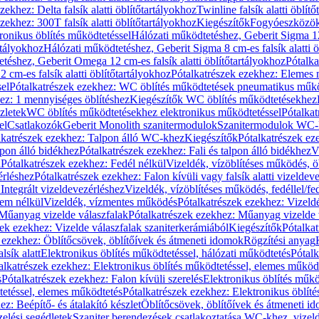
zekhez: Delta falsík alatti öblítőtartályokhoz
Twinline falsík alatti öblít
zekhez: 300T falsík alatti öblítőtartályokhoz
Kiegészítők
Fogyóeszközö
ronikus öblítés működtetéssel
Hálózati működtetéshez, Geberit Sigma 12 
rtályokhoz
Hálózati működtetéshez, Geberit Sigma 8 cm-es falsík alatti ö
téshez, Geberit Omega 12 cm-es falsík alatti öblítőtartályokhoz
Pótalk
cm-es falsík alatti öblítőtartályokhoz
Pótalkatrészek ezekhez: Elemes m
el
Pótalkatrészek ezekhez: WC öblítés működtetések pneumatikus műkö
ez: 1 mennyiséges öblítéshez
Kiegészítők WC öblítés működtetésekhez
zletek
WC öblítés működtetésekhez elektronikus működtetéssel
Pótalka
el
Csatlakozók
Geberit Monolith szanitermodulok
Szanitermodulok WC-
lkatrészek ezekhez: Talpon álló WC-khez
Kiegészítők
Pótalkatrészek ez
alpon álló bidékhez
Pótalkatrészek ezekhez: Fali és talpon álló bidékhez
V
l
Pótalkatrészek ezekhez: Fedél nélkül
Vizeldék, vízöblítéses működés, ö
érléshez
Pótalkatrészek ezekhez: Falon kívüli vagy falsík alatti vizeldev
Integrált vizeldevezérléshez
Vizeldék, vízöblítéses működés, fedéllel/fe
rem nélkül
Vizeldék, vízmentes működés
Pótalkatrészek ezekhez: Vizel
Műanyag vizelde válaszfalak
Pótalkatrészek ezekhez: Műanyag vizelde 
zek ezekhez: Vizelde válaszfalak szaniterkerámiából
Kiegészítők
Pótalka
 ezekhez: Öblítőcsövek, öblítőívek és átmeneti idomok
Rögzítési anyag
lsík alatt
Elektronikus öblítés működtetéssel, hálózati működtetés
Pótalk
alkatrészek ezekhez: Elektronikus öblítés működtetéssel, elemes működ
s
Pótalkatrészek ezekhez: Falon kívüli szerelés
Elektronikus öblítés műkö
tetéssel, elemes működtetés
Pótalkatrészek ezekhez: Elektronikus öblít
z: Beépítő- és átalakító készlet
Öblítőcsövek, öblítőívek és átmeneti i
elési segédletek
Szaniter berendezések csatlakoztatása WC-khez, vizel