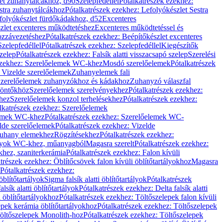
let zuhanytálcákhoz, d90
Szelepfedéllel
Pótalkatrészek ezekhez:
stra zuhanytálcákhoz
Pótalkatrészek ezekhez: Lefolyókészlet Sestra
efolyókészlet fürdőkádakhoz, d52
Excenteres
szlet excenteres működtetéshez
Excenteres működtetéssel és
ozzávezetéshez
Pótalkatrészek ezekhez: Beépítőkészlet excenteres
Szelepfedéllel
Pótalkatrészek ezekhez: Szelepfedéllel
Kiegészítők
szelep
Pótalkatrészek ezekhez: Falsík alatti visszacsapó szelep
Szerelési
ezekhez: Szerelőelemek WC-khez
Mosdó szerelőelemek
Pótalkatrészek
 Vizelde szerelőelemek
Zuhanyelemek fali
 Szerelőelemek zuhanyzókhoz és kádakhoz
Zuhanyzó válaszfal
iöntőkhöz
Szerelőelemek szerelvényekhez
Pótalkatrészek ezekhez:
hez
Szerelőelemek konzol terhelésekhez
Pótalkatrészek ezekhez:
lkatrészek ezekhez: Szerelőelemek
lemek WC-khez
Pótalkatrészek ezekhez: Szerelőelemek WC-
lde szerelőelemek
Pótalkatrészek ezekhez: Vizelde
uhany elemekhez
Rögzítésekhez
Pótalkatrészek ezekhez:
rtályok WC-khez, műanyagból
Magasra szerelt
Pótalkatrészek ezekhez:
khez, szaniterkerámia
Pótalkatrészek ezekhez: Falon kívüli
trészek ezekhez: Öblítőcsövek falon kívüli öblítőtartályokhoz
Magasra
Pótalkatrészek ezekhez:
 öblítőtartályok
Sigma falsík alatti öblítőtartályok
Pótalkatrészek
alsík alatti öblítőtartályok
Pótalkatrészek ezekhez: Delta falsík alatti
 öblítőtartályokhoz
Pótalkatrészek ezekhez: Töltőszelepek falon kívüli
epek kerámia öblítőtartályokhoz
Pótalkatrészek ezekhez: Töltőszelepek
öltőszelepek Monolith-hoz
Pótalkatrészek ezekhez: Töltőszelepek