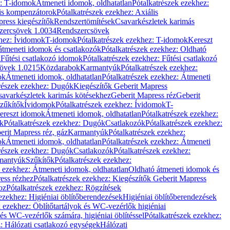
z: T-idomok
Átmeneti idomok, oldhatatlan
Pótalkatrészek ezekhez:
is kompenzátorok
Pótalkatrészek ezekhez: Axiális
ress kiegészítők
Rendszertömítések
Csavarkészletek karimás
zercsövek 1.0034
Rendszercsövek
khez: Ívidomok
T-idomok
Pótalkatrészek ezekhez: T-idomok
Kereszt
átmeneti idomok és csatlakozók
Pótalkatrészek ezekhez: Oldható
k
Fűtési csatlakozó idomok
Pótalkatrészek ezekhez: Fűtési csatlakozó
övek 1.0215
Közdarabok
Karmantyúk
Pótalkatrészek ezekhez:
ok
Átmeneti idomok, oldhatatlan
Pótalkatrészek ezekhez: Átmeneti
részek ezekhez: Dugók
Kiegészítők Geberit Mapress
savarkészletek karimás kötésekhez
Geberit Mapress réz
Geberit
Szűkítők
Ívidomok
Pótalkatrészek ezekhez: Ívidomok
T-
Kereszt idomok
Átmeneti idomok, oldhatatlan
Pótalkatrészek ezekhez:
k
Pótalkatrészek ezekhez: Dugók
Csatlakozók
Pótalkatrészek ezekhez:
erit Mapress réz, gáz
Karmantyúk
Pótalkatrészek ezekhez:
ok
Átmeneti idomok, oldhatatlan
Pótalkatrészek ezekhez: Átmeneti
részek ezekhez: Dugók
Csatlakozók
Pótalkatrészek ezekhez:
rmantyúk
Szűkítők
Pótalkatrészek ezekhez:
k ezekhez: Átmeneti idomok, oldhatatlan
Oldható átmeneti idomok és
ess rézhez
Pótalkatrészek ezekhez: Kiegészítők Geberit Mapress
oz
Pótalkatrészek ezekhez: Rögzítések
ezekhez: Higiéniai öblítőberendezések
Higiéniai öblítőberendezések
k ezekhez: Öblítőtartályok és WC-vezérlők higiéniai
 és WC-vezérlők számára, higiéniai öblítéssel
Pótalkatrészek ezekhez:
: Hálózati csatlakozó egységek
Hálózati