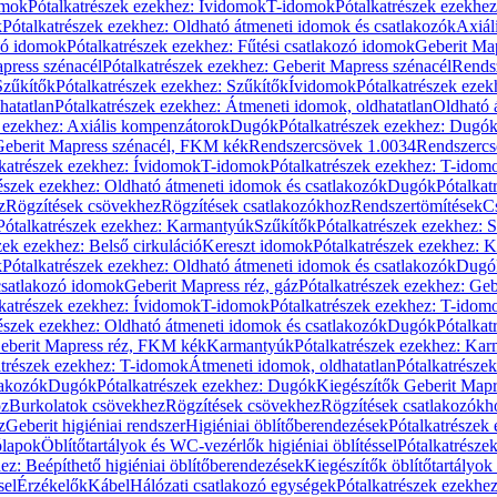
omok
Pótalkatrészek ezekhez: Ívidomok
T-idomok
Pótalkatrészek ezekhe
k
Pótalkatrészek ezekhez: Oldható átmeneti idomok és csatlakozók
Axiál
zó idomok
Pótalkatrészek ezekhez: Fűtési csatlakozó idomok
Geberit Map
press szénacél
Pótalkatrészek ezekhez: Geberit Mapress szénacél
Rends
Szűkítők
Pótalkatrészek ezekhez: Szűkítők
Ívidomok
Pótalkatrészek eze
hatatlan
Pótalkatrészek ezekhez: Átmeneti idomok, oldhatatlan
Oldható 
k ezekhez: Axiális kompenzátorok
Dugók
Pótalkatrészek ezekhez: Dugó
 Geberit Mapress szénacél, FKM kék
Rendszercsövek 1.0034
Rendszercs
katrészek ezekhez: Ívidomok
T-idomok
Pótalkatrészek ezekhez: T-idom
észek ezekhez: Oldható átmeneti idomok és csatlakozók
Dugók
Pótalkat
z
Rögzítések csövekhez
Rögzítések csatlakozókhoz
Rendszertömítések
C
Pótalkatrészek ezekhez: Karmantyúk
Szűkítők
Pótalkatrészek ezekhez: 
zek ezekhez: Belső cirkuláció
Kereszt idomok
Pótalkatrészek ezekhez: 
k
Pótalkatrészek ezekhez: Oldható átmeneti idomok és csatlakozók
Dugó
 csatlakozó idomok
Geberit Mapress réz, gáz
Pótalkatrészek ezekhez: Geb
katrészek ezekhez: Ívidomok
T-idomok
Pótalkatrészek ezekhez: T-idom
észek ezekhez: Oldható átmeneti idomok és csatlakozók
Dugók
Pótalkat
Geberit Mapress réz, FKM kék
Karmantyúk
Pótalkatrészek ezekhez: Ka
atrészek ezekhez: T-idomok
Átmeneti idomok, oldhatatlan
Pótalkatrésze
lakozók
Dugók
Pótalkatrészek ezekhez: Dugók
Kiegészítők Geberit Mapr
oz
Burkolatok csövekhez
Rögzítések csövekhez
Rögzítések csatlakozókh
z
Geberit higiéniai rendszer
Higiéniai öblítőberendezések
Pótalkatrészek 
ólapok
Öblítőtartályok és WC-vezérlők higiéniai öblítéssel
Pótalkatrésze
ez: Beépíthető higiéniai öblítőberendezések
Kiegészítők öblítőtartályok
sel
Érzékelők
Kábel
Hálózati csatlakozó egységek
Pótalkatrészek ezekhez