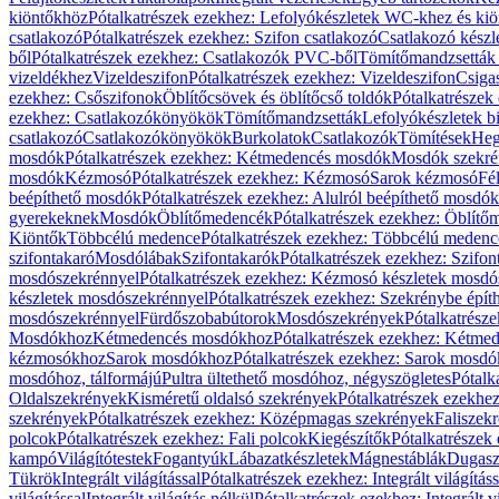
kiöntőkhöz
Pótalkatrészek ezekhez: Lefolyókészletek WC-khez és ki
csatlakozó
Pótalkatrészek ezekhez: Szifon csatlakozó
Csatlakozó készl
ből
Pótalkatrészek ezekhez: Csatlakozók PVC-ből
Tömítőmandzsetták
vizeldékhez
Vizeldeszifon
Pótalkatrészek ezekhez: Vizeldeszifon
Csiga
ezekhez: Csőszifonok
Öblítőcsövek és öblítőcső toldók
Pótalkatrészek
ezekhez: Csatlakozókönyökök
Tömítőmandzsetták
Lefolyókészletek b
csatlakozó
Csatlakozókönyökök
Burkolatok
Csatlakozók
Tömítések
Heg
mosdók
Pótalkatrészek ezekhez: Kétmedencés mosdók
Mosdók szekré
mosdók
Kézmosó
Pótalkatrészek ezekhez: Kézmosó
Sarok kézmosó
Fé
beépíthető mosdók
Pótalkatrészek ezekhez: Alulról beépíthető mosdók
gyerekeknek
Mosdók
Öblítőmedencék
Pótalkatrészek ezekhez: Öblít
Kiöntők
Többcélú medence
Pótalkatrészek ezekhez: Többcélú medenc
szifontakaró
Mosdólábak
Szifontakarók
Pótalkatrészek ezekhez: Szifon
mosdószekrénnyel
Pótalkatrészek ezekhez: Kézmosó készletek mosdó
készletek mosdószekrénnyel
Pótalkatrészek ezekhez: Szekrénybe épí
mosdószekrénnyel
Fürdőszobabútorok
Mosdószekrények
Pótalkatrész
Mosdókhoz
Kétmedencés mosdókhoz
Pótalkatrészek ezekhez: Kétm
kézmosókhoz
Sarok mosdókhoz
Pótalkatrészek ezekhez: Sarok mosd
mosdóhoz, tálformájú
Pultra ültethető mosdóhoz, négyszögletes
Pótalk
Oldalszekrények
Kisméretű oldalsó szekrények
Pótalkatrészek ezekhe
szekrények
Pótalkatrészek ezekhez: Középmagas szekrények
Faliszek
polcok
Pótalkatrészek ezekhez: Fali polcok
Kiegészítők
Pótalkatrészek
kampó
Világítótestek
Fogantyúk
Lábazatkészletek
Mágnestáblák
Dugasz
Tükrök
Integrált világítással
Pótalkatrészek ezekhez: Integrált világításs
világítással
Integrált világítás nélkül
Pótalkatrészek ezekhez: Integrált vi