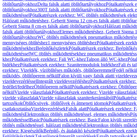
öblítőtartályokhoz
Delta falsík alatti öblítőtartályokhoz
Pótalkatrészek e
öblítőtartályokhoz
300T falsík alatti öblítőtartályokhoz
Pótalkatrészek e
működtetéssel
Pótalkatrészek ezekhez: WC öblítés működtetések elekt
Hálózati működtetéshez, Geberit Sigma 12 cm-es falsík alatti öblítőta
Geberit Sigma 8 cm-es falsík alatti öblítőtartályokhoz
Hálózati működte
falsík alatti öblítőtartályokhoz
Elemes működtetéshez, Geberit Sigma 12 
öblítőtartályokhoz
WC öblítés működtetések pneumatikus működtetéss
mennyiséges öblítéshez
1 mennyiséges öblítéshez
Pótalkatrészek ezekh
működtetésekhez
Beépítőkészletek
Pótalkatrészek ezekhez: Beépítőkés
működtetéssel
WC öblítés működtetésekhez pneumatikus működtetéss
khez
Pótalkatrészek ezekhez: Fali WC-khez
Talpon álló WC-khez
Póta
bidékhez
Pótalkatrészek ezekhez: Szanitermodulok bidékhez
Fali és t
ezekhez: Vizeldék, vízöblítéses működés, öblítőperemmel
Fedél nélkü
működés, öblítőperem nélkül
Falon kívüli vagy falsík alatti vizeldevez
vizeldevezérléssel
Integrált vizeldevezérléshez
Pótalkatrészek ezekhez: 
fedéllel/fedélhez
Öblítőperem nélkül
Pótalkatrészek ezekhez: Öblítőpe
nélkül
Vizelde válaszfalak
Pótalkatrészek ezekhez: Vizelde válaszfalak
vizelde válaszfalak
Vizelde válaszfalak szaniterkerámiából
Pótalkatrés
tartozékok
Öblítőcsövek, öblítőívek és átmeneti idomok
Pótalkatrészek
csatlakoztatása
Vizeldevezérlések
Falsík alatt
Pótalkatrészek ezekhez: Fa
működtetés
Elektronikus öblítés működtetéssel, elemes működtetés
Pót
működtetéssel
Basic
Pótalkatrészek ezekhez: Basic
Falon kívüli szerelé
öblítés működtetéssel, hálózati működtetés
Elektronikus öblítés működ
ezekhez: Kiegészítők
Beépítő- és átalakító készlet
Pótalkatrészek ezekhe
Felújítókészletek
Takarólapok
Integrált vezérlések
Egyéb tartozékok
Kez