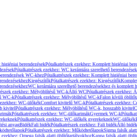
 higiéniai berendezések
Pótalkatrészek ezekhez: Komplett higiéniai be
dezések
Pótalkatrészek ezekhez: WC kerámiára szerelhető berendezések
 berendezések WC-khez
Pótalkatrészek ezekhez: Komplett higiéniai be
erendezésekhez
Kiegészítők
Pótalkatrészek ezekhez: Kiegészítők
Komplet
erendezésekhez
WC kerámiára szerelhető berendezésekhez és komplett h
részek ezekhez: Mélyöblítésű WC-k
Álló WC
Pótalkatrészek ezekhez: 
sű WC-k
Pótalkatrészek ezekhez: Mélyöblítésű WC-k
Falon kívüli öblítő
k ezekhez: WC-ülőkék
Comfort kivitelű WC-k
Pótalkatrészek ezekhez: C
 kivitel
Pótalkatrészek ezekhez: Mélyöblítésű WC-k, hosszabb kivitel
C
rimák
Pótalkatrészek ezekhez: WC-ülőkarimák
Gyermek WC-k
Pótalka
rekeknek
Pótalkatrészek ezekhez: WC-ülőkék gyerekeknek
WC-ülőkék
tési anyag
Bidék
Fali bidék
Pótalkatrészek ezekhez: Fali bidék
Álló bidé
ödtetőlapok
Pótalkatrészek ezekhez: Működtetőlapok
Sigma falsík alatt
 ezekhez: Omega falsík alatti öblítőtartályokhoz
Kappa falsík alatti öblí