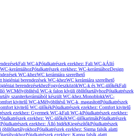
rendezések
Fali WC-k
Pótalkatrészek ezekhez: Fali WC-k
Álló
WC-kerámiához
Pótalkatrészek ezekhez: WC-kerámiához
Design
rendezések WC-khez
WC kerámiára szerelhető
t higiéniai berendezések WC-khez
WC kerámiára szerelhető
igiéniai berendezésekhez
Fogyóeszközök
WC-k és WC-ülőkék
Fali
Álló WC
Mélyöblítésű WC-k falon kívüli öblítőtartályhoz
Pótalkatrészek
tartály szaniterkerámiából készült WC-khez.
Monoblokk
WC-
omfort kivitelű WC-k
Mélyöblítésű WC-k, magasított
Pótalkatrészek
omfort kivitelű WC-ülőkék
Pótalkatrészek ezekhez: Comfort kivitelű
trészek ezekhez: Gyermek WC-k
Fali WC-k
Pótalkatrészek ezekhez:
Pótalkatrészek ezekhez: WC-ülőkék
WC-ülőkarimák
Pótalkatrészek
k
Pótalkatrészek ezekhez: Álló bidék
Kiegészítők
Pótalkatrészek
i öblítőtartályokhoz
Pótalkatrészek ezekhez: Sigma falsík alatti
tőtartályokhoz
Pótalkatrészek ezekhez: Kappa falsík alatti