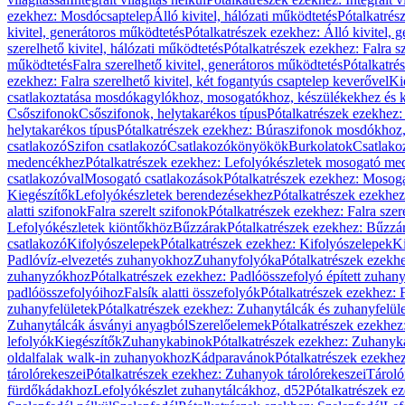
ezekhez: Mosdócsaptelep
Álló kivitel, hálózati működtetés
Pótalkatrés
kivitel, generátoros működtetés
Pótalkatrészek ezekhez: Álló kivitel, 
szerelhető kivitel, hálózati működtetés
Pótalkatrészek ezekhez: Falra sz
működtetés
Falra szerelhető kivitel, generátoros működtetés
Pótalkatré
ezekhez: Falra szerelhető kivitel, két fogantyús csaptelep keverővel
Ki
csatlakoztatása mosdókagylókhoz, mosogatókhoz, készülékekhez és
Csőszifonok
Csőszifonok, helytakarékos típus
Pótalkatrészek ezekhez:
helytakarékos típus
Pótalkatrészek ezekhez: Búraszifonok mosdókhoz, 
csatlakozó
Szifon csatlakozó
Csatlakozókönyökök
Burkolatok
Csatlako
medencékhez
Pótalkatrészek ezekhez: Lefolyókészletek mosogató m
csatlakozóval
Mosogató csatlakozások
Pótalkatrészek ezekhez: Mosoga
Kiegészítők
Lefolyókészletek berendezésekhez
Pótalkatrészek ezekhe
alatti szifonok
Falra szerelt szifonok
Pótalkatrészek ezekhez: Falra szer
Lefolyókészletek kiöntőkhöz
Bűzzárak
Pótalkatrészek ezekhez: Bűzzá
csatlakozó
Kifolyószelepek
Pótalkatrészek ezekhez: Kifolyószelepek
Ki
Padlóvíz-elvezetés zuhanyokhoz
Zuhanyfolyóka
Pótalkatrészek ezekh
zuhanyzókhoz
Pótalkatrészek ezekhez: Padlóösszefolyó épített zuha
padlóösszefolyóihoz
Falsík alatti összefolyók
Pótalkatrészek ezekhez: F
zuhanyfelületek
Pótalkatrészek ezekhez: Zuhanytálcák és zuhanyfelül
Zuhanytálcák ásványi anyagból
Szerelőelemek
Pótalkatrészek ezekhez
lefolyók
Kiegészítők
Zuhanykabinok
Pótalkatrészek ezekhez: Zuhanyk
oldalfalak walk-in zuhanyokhoz
Kádparavánok
Pótalkatrészek ezekh
tárolórekeszei
Pótalkatrészek ezekhez: Zuhanyok tárolórekeszei
Tároló
fürdőkádakhoz
Lefolyókészlet zuhanytálcákhoz, d52
Pótalkatrészek e