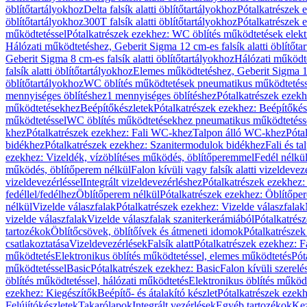
öblítőtartályokhoz
Delta falsík alatti öblítőtartályokhoz
Pótalkatrészek e
öblítőtartályokhoz
300T falsík alatti öblítőtartályokhoz
Pótalkatrészek e
működtetéssel
Pótalkatrészek ezekhez: WC öblítés működtetések elekt
Hálózati működtetéshez, Geberit Sigma 12 cm-es falsík alatti öblítőta
Geberit Sigma 8 cm-es falsík alatti öblítőtartályokhoz
Hálózati működte
falsík alatti öblítőtartályokhoz
Elemes működtetéshez, Geberit Sigma 12 
öblítőtartályokhoz
WC öblítés működtetések pneumatikus működtetéss
mennyiséges öblítéshez
1 mennyiséges öblítéshez
Pótalkatrészek ezekh
működtetésekhez
Beépítőkészletek
Pótalkatrészek ezekhez: Beépítőkés
működtetéssel
WC öblítés működtetésekhez pneumatikus működtetéss
khez
Pótalkatrészek ezekhez: Fali WC-khez
Talpon álló WC-khez
Póta
bidékhez
Pótalkatrészek ezekhez: Szanitermodulok bidékhez
Fali és t
ezekhez: Vizeldék, vízöblítéses működés, öblítőperemmel
Fedél nélkü
működés, öblítőperem nélkül
Falon kívüli vagy falsík alatti vizeldevez
vizeldevezérléssel
Integrált vizeldevezérléshez
Pótalkatrészek ezekhez: 
fedéllel/fedélhez
Öblítőperem nélkül
Pótalkatrészek ezekhez: Öblítőpe
nélkül
Vizelde válaszfalak
Pótalkatrészek ezekhez: Vizelde válaszfalak
vizelde válaszfalak
Vizelde válaszfalak szaniterkerámiából
Pótalkatrés
tartozékok
Öblítőcsövek, öblítőívek és átmeneti idomok
Pótalkatrészek
csatlakoztatása
Vizeldevezérlések
Falsík alatt
Pótalkatrészek ezekhez: Fa
működtetés
Elektronikus öblítés működtetéssel, elemes működtetés
Pót
működtetéssel
Basic
Pótalkatrészek ezekhez: Basic
Falon kívüli szerelé
öblítés működtetéssel, hálózati működtetés
Elektronikus öblítés működ
ezekhez: Kiegészítők
Beépítő- és átalakító készlet
Pótalkatrészek ezekhe
Felújítókészletek
Takarólapok
Integrált vezérlések
Egyéb tartozékok
Kez