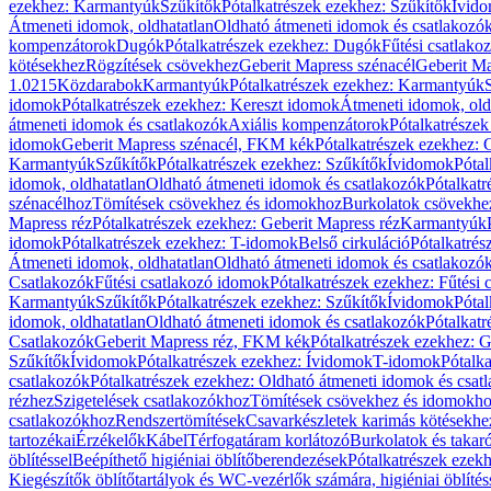
ezekhez: Karmantyúk
Szűkítők
Pótalkatrészek ezekhez: Szűkítők
Ívid
Átmeneti idomok, oldhatatlan
Oldható átmeneti idomok és csatlakozó
kompenzátorok
Dugók
Pótalkatrészek ezekhez: Dugók
Fűtési csatlako
kötésekhez
Rögzítések csövekhez
Geberit Mapress szénacél
Geberit Ma
1.0215
Közdarabok
Karmantyúk
Pótalkatrészek ezekhez: Karmantyúk
idomok
Pótalkatrészek ezekhez: Kereszt idomok
Átmeneti idomok, old
átmeneti idomok és csatlakozók
Axiális kompenzátorok
Pótalkatrésze
idomok
Geberit Mapress szénacél, FKM kék
Pótalkatrészek ezekhez:
Karmantyúk
Szűkítők
Pótalkatrészek ezekhez: Szűkítők
Ívidomok
Pótal
idomok, oldhatatlan
Oldható átmeneti idomok és csatlakozók
Pótalkatr
szénacélhoz
Tömítések csövekhez és idomokhoz
Burkolatok csövekhe
Mapress réz
Pótalkatrészek ezekhez: Geberit Mapress réz
Karmantyúk
idomok
Pótalkatrészek ezekhez: T-idomok
Belső cirkuláció
Pótalkatrés
Átmeneti idomok, oldhatatlan
Oldható átmeneti idomok és csatlakozó
Csatlakozók
Fűtési csatlakozó idomok
Pótalkatrészek ezekhez: Fűtési
Karmantyúk
Szűkítők
Pótalkatrészek ezekhez: Szűkítők
Ívidomok
Pótal
idomok, oldhatatlan
Oldható átmeneti idomok és csatlakozók
Pótalkatr
Csatlakozók
Geberit Mapress réz, FKM kék
Pótalkatrészek ezekhez: 
Szűkítők
Ívidomok
Pótalkatrészek ezekhez: Ívidomok
T-idomok
Pótalk
csatlakozók
Pótalkatrészek ezekhez: Oldható átmeneti idomok és csat
rézhez
Szigetelések csatlakozókhoz
Tömítések csövekhez és idomokh
csatlakozókhoz
Rendszertömítések
Csavarkészletek karimás kötésekhe
tartozékai
Érzékelők
Kábel
Térfogatáram korlátozó
Burkolatok és takar
öblítéssel
Beépíthető higiéniai öblítőberendezések
Pótalkatrészek ezekh
Kiegészítők öblítőtartályok és WC-vezérlők számára, higiéniai öblítés