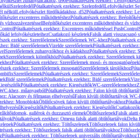
olyókészlet zuhanytálcákhoz, d90
Pótalkatrészek ezekhez: Lefolyókész
nélkül
Szelepfedél
Pótalkatrészek ezekhez: Szelepfedél
Lefolyókészlet Se
él nélkül
Lefolyókészlet fürdőkádakhoz, d52
Pótalkatrészek ezekhez: L
tőkészlet excenteres működtetéshez
Pótalkatrészek ezekhez: Beépítőké
és vízhozzávezetéssel
Beépítőkészlet excenteres működtetéshez és vízh
Control
Pótalkatrészek ezekhez: Excenteres működtetéssel PushControl
őkád lefolyókészleteihez
Csatlakozó készletek
Falsík alatti visszacsapó 
részek ezekhez: Szerelőelemek
Szerelőelemek WC-khez
Pótalkatrészek 
khez: Bidé szerelőelemek
Vizelde szerelőelemek
Pótalkatrészek ezekhez:
vel
Szerelőelemek zuhanyzókhoz és kádakhoz
Pótalkatrészek ezekhez:
mek
Szerelőelemek kiöntőkhöz
Pótalkatrészek ezekhez: Szerelőelemek k
pekhez
Pótalkatrészek ezekhez: Szerelőelemek mosó- és mosogatógépek
részek ezekhez: Szerelőelemek mosogató
Szerelőelemek tárolókhoz
Póta
ombifix
Szerelőelemek
Pótalkatrészek ezekhez: Szerelőelemek
Szerelőe
mek
Bidé szerelőelemek
Pótalkatrészek ezekhez: Bidé szerelőelemek
Vize
iegészítők
Pótalkatrészek ezekhez: Kiegészítők
WC-szerelőelemekhez
Z
ok WC-khez, műanyagból
Pótalkatrészek ezekhez: Falon kívüli öblítőta
hez: Alacsony és félmagas elhelyezésű
Falon kívüli öblítőtartályok WC-
ezekhez: Monoblokk
Öblítőcsövek falon kívüli öblítőtartályokhoz
Pótalka
lhelyezésű
Kiegészítők
Pótalkatrészek ezekhez: Kiegészítők
Csatlakozók
zűkítőidomok, gallérok és duzzasztó elemek
Öblítőszelepek
Falsík alatti
rtályok
Pótalkatrészek ezekhez: Omega falsík alatti öblítőtartályok
Delta f
zelepek
Pótalkatrészek ezekhez: Töltőszelepek
Töltőszelepek falon kívüli
trészek ezekhez: Töltőszelepek falsík alatti öblítőtartályokhoz
Töltőszel
z
Pótalkatrészek ezekhez: Töltőszelepek univerzális öblítőtartályokhoz
T