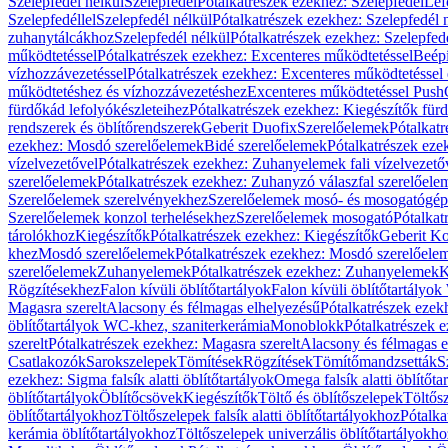
Szelepfedél nélkül
Szelepfedél
Pótalkatrészek ezekhez: Szelepfedél
Lef
Szelepfedéllel
Szelepfedél nélkül
Pótalkatrészek ezekhez: Szelepfedél 
zuhanytálcákhoz
Szelepfedél nélkül
Pótalkatrészek ezekhez: Szelepfed
működtetéssel
Pótalkatrészek ezekhez: Excenteres működtetéssel
Beépí
vízhozzávezetéssel
Pótalkatrészek ezekhez: Excenteres működtetéssel 
működtetéshez és vízhozzávezetéshez
Excenteres működtetéssel Push
fürdőkád lefolyókészleteihez
Pótalkatrészek ezekhez: Kiegészítők fürd
rendszerek és öblítőrendszerek
Geberit Duofix
Szerelőelemek
Pótalkat
ezekhez: Mosdó szerelőelemek
Bidé szerelőelemek
Pótalkatrészek eze
vízelvezetővel
Pótalkatrészek ezekhez: Zuhanyelemek fali vízelvezető
szerelőelemek
Pótalkatrészek ezekhez: Zuhanyzó válaszfal szerelőele
Szerelőelemek szerelvényekhez
Szerelőelemek mosó- és mosogatógé
Szerelőelemek konzol terhelésekhez
Szerelőelemek mosogató
Pótalkat
tárolókhoz
Kiegészítők
Pótalkatrészek ezekhez: Kiegészítők
Geberit K
khez
Mosdó szerelőelemek
Pótalkatrészek ezekhez: Mosdó szerelőele
szerelőelemek
Zuhanyelemek
Pótalkatrészek ezekhez: Zuhanyelemek
K
Rögzítésekhez
Falon kívüli öblítőtartályok
Falon kívüli öblítőtartály
Magasra szerelt
Alacsony és félmagas elhelyezésű
Pótalkatrészek ezek
öblítőtartályok WC-khez, szaniterkerámia
Monoblokk
Pótalkatrészek 
szerelt
Pótalkatrészek ezekhez: Magasra szerelt
Alacsony és félmagas e
Csatlakozók
Sarokszelepek
Tömítések
Rögzítések
Tömítőmandzsetták
S
ezekhez: Sigma falsík alatti öblítőtartályok
Omega falsík alatti öblítőta
öblítőtartályok
Öblítőcsövek
Kiegészítők
Töltő és öblítőszelepek
Töltős
öblítőtartályokhoz
Töltőszelepek falsík alatti öblítőtartályokhoz
Pótalka
kerámia öblítőtartályokhoz
Töltőszelepek univerzális öblítőtartályokho