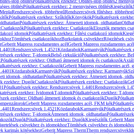
blítés-stop öblítés
Pótalkatrészek ezekhez: Öblítés-stop öblítés
2 mennyis
éges öblítés
Pótalkatrészek ezekhez: 2 mennyiséges öblítés
Kiegészítők
 Mepla
Rendszercsövek, többrétegű
Rendszercsövek fűtéshez, többréteg
kítők
Pótalkatrészek ezekhez: Szűkítők
Könyökök
Pótalkatrészek ezekh
ldhatatlan
Pótalkatrészek ezekhez: Átmeneti idomok, oldhatatlan
Oldhat
k
Csatlakozók
Pótalkatrészek ezekhez: Csatlakozók
Elosztók menetes csa
atlakozó idomok
Pótalkatrészek ezekhez: Fűtési csatlakozó idomok
Kiegé
mokhoz
Tömítések csatlakozókhoz
Burkolatok csövekhez
Rögzítések csö
z
Geberit Mapress rozsdamentes acél
Geberit Mapress rozsdamentes acé
 1.4401
Rendszercsövek 1.4521
Közdarabok
Karmantyúk
Pótalkatrészek
atrészek ezekhez: T-idomok
Belső cirkuláció
Pótalkatrészek ezekhez: Bel
k
Pótalkatrészek ezekhez: Oldható átmeneti idomok és csatlakozók
Axiál
alkatrészek ezekhez: Csatlakozók
Geberit Mapress rozsdamentes acél, 
1.4401
Közdarabok
Karmantyúk
Pótalkatrészek ezekhez: Karmantyúk
Sz
ti idomok, oldhatatlan
Pótalkatrészek ezekhez: Átmeneti idomok, oldha
ek ezekhez: Dugók
Csatlakozók
Pótalkatrészek ezekhez: Csatlakozók
Geb
01
Pótalkatrészek ezekhez: Rendszercsövek 1.4401
Rendszercsövek 1.4
katrészek ezekhez: Ívidomok
T-idomok
Pótalkatrészek ezekhez: T-idom
észek ezekhez: Oldható átmeneti idomok és csatlakozók
Dugók
Pótalkat
kompenzátorok
Geberit Mapress rozsdamentes acél, FKM kék
Pótalkatré
1.4401
Rendszercsövek 1.4521
Közdarabok
Karmantyúk
Pótalkatrészek
atrészek ezekhez: T-idomok
Átmeneti idomok, oldhatatlan
Pótalkatrésze
lakozók
Dugók
Pótalkatrészek ezekhez: Dugók
Kiegészítők Geberit Mapr
igetelések csövekhez és idomokhoz
Tömítések csövekhez és idomokho
ek karimás kötésekhez
Geberit Mapress Therm
Therm rendszercsövek
Id