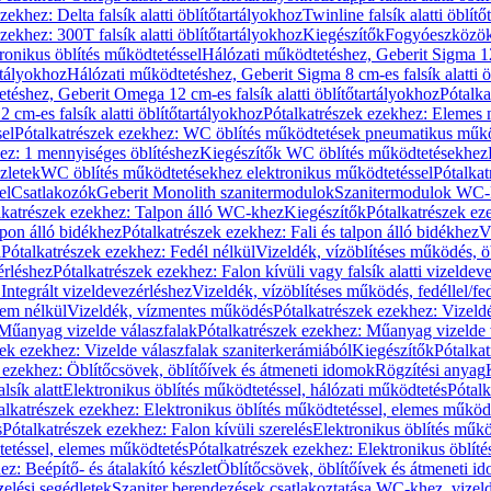
zekhez: Delta falsík alatti öblítőtartályokhoz
Twinline falsík alatti öblít
zekhez: 300T falsík alatti öblítőtartályokhoz
Kiegészítők
Fogyóeszközö
ronikus öblítés működtetéssel
Hálózati működtetéshez, Geberit Sigma 12 
rtályokhoz
Hálózati működtetéshez, Geberit Sigma 8 cm-es falsík alatti ö
téshez, Geberit Omega 12 cm-es falsík alatti öblítőtartályokhoz
Pótalk
cm-es falsík alatti öblítőtartályokhoz
Pótalkatrészek ezekhez: Elemes m
el
Pótalkatrészek ezekhez: WC öblítés működtetések pneumatikus műkö
ez: 1 mennyiséges öblítéshez
Kiegészítők WC öblítés működtetésekhez
zletek
WC öblítés működtetésekhez elektronikus működtetéssel
Pótalka
el
Csatlakozók
Geberit Monolith szanitermodulok
Szanitermodulok WC-
lkatrészek ezekhez: Talpon álló WC-khez
Kiegészítők
Pótalkatrészek ez
alpon álló bidékhez
Pótalkatrészek ezekhez: Fali és talpon álló bidékhez
V
l
Pótalkatrészek ezekhez: Fedél nélkül
Vizeldék, vízöblítéses működés, ö
érléshez
Pótalkatrészek ezekhez: Falon kívüli vagy falsík alatti vizeldev
Integrált vizeldevezérléshez
Vizeldék, vízöblítéses működés, fedéllel/fe
rem nélkül
Vizeldék, vízmentes működés
Pótalkatrészek ezekhez: Vizel
Műanyag vizelde válaszfalak
Pótalkatrészek ezekhez: Műanyag vizelde 
zek ezekhez: Vizelde válaszfalak szaniterkerámiából
Kiegészítők
Pótalka
 ezekhez: Öblítőcsövek, öblítőívek és átmeneti idomok
Rögzítési anyag
lsík alatt
Elektronikus öblítés működtetéssel, hálózati működtetés
Pótalk
alkatrészek ezekhez: Elektronikus öblítés működtetéssel, elemes működ
s
Pótalkatrészek ezekhez: Falon kívüli szerelés
Elektronikus öblítés műkö
tetéssel, elemes működtetés
Pótalkatrészek ezekhez: Elektronikus öblít
z: Beépítő- és átalakító készlet
Öblítőcsövek, öblítőívek és átmeneti i
elési segédletek
Szaniter berendezések csatlakoztatása WC-khez, vizel