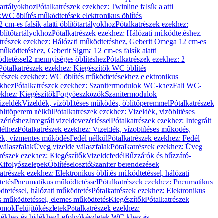
őtartályokhoz
Pótalkatrészek ezekhez: Twinline falsík alatti
k
WC öblítés működtetések elektronikus öblítés
cm-es falsík alatti öblítőtartályokhoz
Pótalkatrészek ezekhez:
blítőtartályokhoz
Pótalkatrészek ezekhez: Hálózati működtetéshez,
atrészek ezekhez: Hálózati működtetéshez, Geberit Omega 12 cm-es
űködtetéshez, Geberit Sigma 12 cm-es falsík alatti
dtetéssel
2 mennyiséges öblítéshez
Pótalkatrészek ezekhez: 2
Pótalkatrészek ezekhez: Kiegészítők WC öblítés
trészek ezekhez: WC öblítés működtetésekhez elektronikus
khez
Pótalkatrészek ezekhez: Szanitermodulok WC-khez
Fali WC-
ekhez: Kiegészítők
Fogyóeszközök
Szanitermodulok
izeldék
Vizeldék, vízöblítéses működés, öblítőperemmel
Pótalkatrészek
blítőperem nélkül
Pótalkatrészek ezekhez: Vizeldék, vízöblítéses
ezérléshez
Integrált vizeldevezérléssel
Pótalkatrészek ezekhez: Integrált
délhez
Pótalkatrészek ezekhez: Vizeldék, vízöblítéses működés,
dék, vízmentes működés
Fedél nélkül
Pótalkatrészek ezekhez: Fedél
válaszfalak
Üveg vizelde válaszfalak
Pótalkatrészek ezekhez: Üveg
trészek ezekhez: Kiegészítők
Vizeldefedél
Bűzzárók és bűzzáró-
Kifolyószelepek
Öblítéselosztó
Szaniter berendezések
atrészek ezekhez: Elektronikus öblítés működtetéssel, hálózati
tetés
Pneumatikus működtetéssel
Pótalkatrészek ezekhez: Pneumatikus
dtetéssel, hálózati működtetés
Pótalkatrészek ezekhez: Elektronikus
és működtetéssel, elemes működtetés
Kiegészítők
Pótalkatrészek
domok
Felújítókészletek
Pótalkatrészek ezekhez:
dékhez és bidékhez
Lefolyókészletek WC-khez és