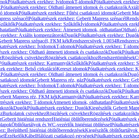
omok
Pótalkatrészek ezekhez: Ívidomok
T-idomok
Pótalkatrészek ezekhe
k
Pótalkatrészek ezekhez: Oldható átmeneti idomok és csatlakozók
Axiál
zó idomok
Pótalkatrészek ezekhez: Fűtési csatlakozó idomok
Geberit Map
press szénacél
Pótalkatrészek ezekhez: Geberit Mapress szénacél
Rends
Szűkítők
Pótalkatrészek ezekhez: Szűkítők
Ívidomok
Pótalkatrészek eze
hatatlan
Pótalkatrészek ezekhez: Átmeneti idomok, oldhatatlan
Oldható 
k ezekhez: Axiális kompenzátorok
Dugók
Pótalkatrészek ezekhez: Dugó
 Geberit Mapress szénacél, FKM kék
Rendszercsövek 1.0034
Rendszercs
katrészek ezekhez: Ívidomok
T-idomok
Pótalkatrészek ezekhez: T-idom
észek ezekhez: Oldható átmeneti idomok és csatlakozók
Dugók
Pótalkat
z
Rögzítések csövekhez
Rögzítések csatlakozókhoz
Rendszertömítések
C
Pótalkatrészek ezekhez: Karmantyúk
Szűkítők
Pótalkatrészek ezekhez: 
zek ezekhez: Belső cirkuláció
Kereszt idomok
Pótalkatrészek ezekhez: 
k
Pótalkatrészek ezekhez: Oldható átmeneti idomok és csatlakozók
Dugó
 csatlakozó idomok
Geberit Mapress réz, gáz
Pótalkatrészek ezekhez: Geb
katrészek ezekhez: Ívidomok
T-idomok
Pótalkatrészek ezekhez: T-idom
észek ezekhez: Oldható átmeneti idomok és csatlakozók
Dugók
Pótalkat
Geberit Mapress réz, FKM kék
Karmantyúk
Pótalkatrészek ezekhez: Ka
atrészek ezekhez: T-idomok
Átmeneti idomok, oldhatatlan
Pótalkatrésze
lakozók
Dugók
Pótalkatrészek ezekhez: Dugók
Kiegészítők Geberit Mapr
oz
Burkolatok csövekhez
Rögzítések csövekhez
Rögzítések csatlakozókh
z
Geberit higiéniai rendszer
Higiéniai öblítőberendezések
Pótalkatrészek 
ólapok
Öblítőtartályok és WC-vezérlők higiéniai öblítéssel
Pótalkatrésze
ez: Beépíthető higiéniai öblítőberendezések
Kiegészítők öblítőtartályok
sel
Érzékelők
Kábel
Hálózati csatlakozó egységek
Pótalkatrészek ezekhez