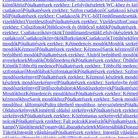
kiöntőkhöz
Pótalkatrészek ezekhez: Lefolyókészletek WC-khez és ki
csatlakozó
Pótalkatrészek ezekhez: Szifon csatlakozó
Csatlakozó készl
ből
Pótalkatrészek ezekhez: Csatlakozók PVC-ből
Tömítőmandzsetták
vizeldékhez
Vizeldeszifon
Pótalkatrészek ezekhez: Vizeldeszifon
Csiga
ezekhez: Csőszifonok
Öblítőcsövek és öblítőcső toldók
Pótalkatrészek
ezekhez: Csatlakozókönyökök
Tömítőmandzsetták
Lefolyókészletek b
csatlakozó
Csatlakozókönyökök
Burkolatok
Csatlakozók
Tömítések
Heg
mosdók
Pótalkatrészek ezekhez: Kétmedencés mosdók
Mosdók szekré
mosdók
Kézmosó
Pótalkatrészek ezekhez: Kézmosó
Sarok kézmosó
Fé
beépíthető mosdók
Pótalkatrészek ezekhez: Alulról beépíthető mosdók
gyerekeknek
Mosdók
Öblítőmedencék
Pótalkatrészek ezekhez: Öblít
Kiöntők
Többcélú medence
Pótalkatrészek ezekhez: Többcélú medenc
szifontakaró
Mosdólábak
Szifontakarók
Pótalkatrészek ezekhez: Szifon
mosdószekrénnyel
Pótalkatrészek ezekhez: Kézmosó készletek mosdó
készletek mosdószekrénnyel
Pótalkatrészek ezekhez: Szekrénybe épí
mosdószekrénnyel
Fürdőszobabútorok
Mosdószekrények
Pótalkatrész
Mosdókhoz
Kétmedencés mosdókhoz
Pótalkatrészek ezekhez: Kétm
kézmosókhoz
Sarok mosdókhoz
Pótalkatrészek ezekhez: Sarok mosd
mosdóhoz, tálformájú
Pultra ültethető mosdóhoz, négyszögletes
Pótalk
Oldalszekrények
Kisméretű oldalsó szekrények
Pótalkatrészek ezekhe
szekrények
Pótalkatrészek ezekhez: Középmagas szekrények
Faliszek
polcok
Pótalkatrészek ezekhez: Fali polcok
Kiegészítők
Pótalkatrészek
kampó
Világítótestek
Fogantyúk
Lábazatkészletek
Mágnestáblák
Dugasz
Tükrök
Integrált világítással
Pótalkatrészek ezekhez: Integrált világításs
világítással
Integrált világítás nélkül
Pótalkatrészek ezekhez: Integrált vi