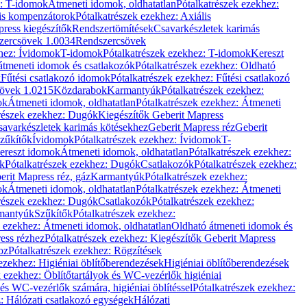
z: T-idomok
Átmeneti idomok, oldhatatlan
Pótalkatrészek ezekhez:
is kompenzátorok
Pótalkatrészek ezekhez: Axiális
ress kiegészítők
Rendszertömítések
Csavarkészletek karimás
zercsövek 1.0034
Rendszercsövek
khez: Ívidomok
T-idomok
Pótalkatrészek ezekhez: T-idomok
Kereszt
átmeneti idomok és csatlakozók
Pótalkatrészek ezekhez: Oldható
k
Fűtési csatlakozó idomok
Pótalkatrészek ezekhez: Fűtési csatlakozó
övek 1.0215
Közdarabok
Karmantyúk
Pótalkatrészek ezekhez:
ok
Átmeneti idomok, oldhatatlan
Pótalkatrészek ezekhez: Átmeneti
részek ezekhez: Dugók
Kiegészítők Geberit Mapress
savarkészletek karimás kötésekhez
Geberit Mapress réz
Geberit
Szűkítők
Ívidomok
Pótalkatrészek ezekhez: Ívidomok
T-
Kereszt idomok
Átmeneti idomok, oldhatatlan
Pótalkatrészek ezekhez:
k
Pótalkatrészek ezekhez: Dugók
Csatlakozók
Pótalkatrészek ezekhez:
erit Mapress réz, gáz
Karmantyúk
Pótalkatrészek ezekhez:
ok
Átmeneti idomok, oldhatatlan
Pótalkatrészek ezekhez: Átmeneti
részek ezekhez: Dugók
Csatlakozók
Pótalkatrészek ezekhez:
rmantyúk
Szűkítők
Pótalkatrészek ezekhez:
k ezekhez: Átmeneti idomok, oldhatatlan
Oldható átmeneti idomok és
ess rézhez
Pótalkatrészek ezekhez: Kiegészítők Geberit Mapress
oz
Pótalkatrészek ezekhez: Rögzítések
ezekhez: Higiéniai öblítőberendezések
Higiéniai öblítőberendezések
k ezekhez: Öblítőtartályok és WC-vezérlők higiéniai
 és WC-vezérlők számára, higiéniai öblítéssel
Pótalkatrészek ezekhez:
: Hálózati csatlakozó egységek
Hálózati