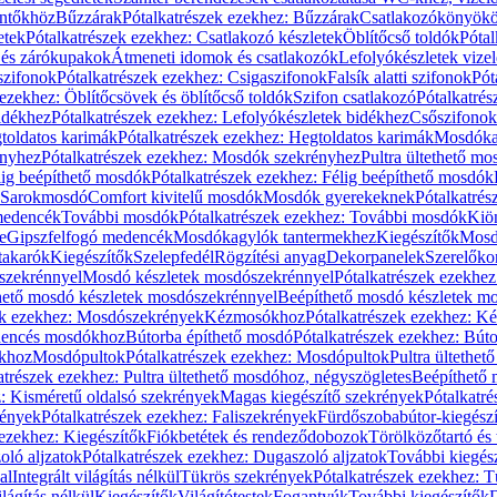
öntőkhöz
Bűzzárak
Pótalkatrészek ezekhez: Bűzzárak
Csatlakozókönyök
etek
Pótalkatrészek ezekhez: Csatlakozó készletek
Öblítőcső toldók
Pótal
 és zárókupakok
Átmeneti idomok és csatlakozók
Lefolyókészletek vize
szifonok
Pótalkatrészek ezekhez: Csigaszifonok
Falsík alatti szifonok
Pót
 ezekhez: Öblítőcsövek és öblítőcső toldók
Szifon csatlakozó
Pótalkatrés
idékhez
Pótalkatrészek ezekhez: Lefolyókészletek bidékhez
Csőszifonok
toldatos karimák
Pótalkatrészek ezekhez: Hegtoldatos karimák
Mosdóka
nyhez
Pótalkatrészek ezekhez: Mosdók szekrényhez
Pultra ültethető m
lig beépíthető mosdók
Pótalkatrészek ezekhez: Félig beépíthető mosdók
Sarokmosdó
Comfort kivitelű mosdók
Mosdók gyerekeknek
Pótalkatré
őmedencék
További mosdók
Pótalkatrészek ezekhez: További mosdók
Kiö
e
Gipszfelfogó medencék
Mosdókagylók tantermekhez
Kiegészítők
Mosdó
takarók
Kiegészítők
Szelepfedél
Rögzítési anyag
Dekorpanelek
Szerelőko
szekrénnyel
Mosdó készletek mosdószekrénnyel
Pótalkatrészek ezekhe
thető mosdó készletek mosdószekrénnyel
Beépíthető mosdó készletek m
ek ezekhez: Mosdószekrények
Kézmosókhoz
Pótalkatrészek ezekhez: 
edencés mosdókhoz
Bútorba építhető mosdó
Pótalkatrészek ezekhez: Bút
ókhoz
Mosdópultok
Pótalkatrészek ezekhez: Mosdópultok
Pultra ültethet
atrészek ezekhez: Pultra ültethető mosdóhoz, négyszögletes
Beépíthető
z: Kisméretű oldalsó szekrények
Magas kiegészítő szekrények
Pótalkatr
rények
Pótalkatrészek ezekhez: Faliszekrények
Fürdőszobabútor-kiegész
 ezekhez: Kiegészítők
Fiókbetétek és rendeződobozok
Törölközőtartó és 
oló aljzatok
Pótalkatrészek ezekhez: Dugaszoló aljzatok
További kiegés
al
Integrált világítás nélkül
Tükrös szekrények
Pótalkatrészek ezekhez: 
lágítás nélkül
Kiegészítők
Világítótestek
Fogantyúk
További kiegészítők
D