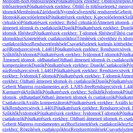
Monolith-hoz
Öblítőszelepek
Pótalkatrészek ezekhez: Öblítőszelepek
Ö
töltőszelepek
Pótalkatrészek ezekhez: Öblítő és töltőszelepek
2 mennyis
idomok
Membránok
Záródugók
Nyomócsővezetéki rendszerek
Geberit
Idomok
Kapcsolóelemek
Pótalkatrészek ezekhez: Kapcsolóelemek
Szű
cirkuláció
Pótalkatrészek ezekhez: Belső cirkuláció
Átmeneti idomok, o
átmeneti idomok és csatlakozók
Dugók
Pótalkatrészek ezekhez: Dugó
idomok fűtéshez
Pótalkatrészek ezekhez: T-idomok fűtéshez
Fűtési cs
idomokhoz
Szigetelések csatlakozókhoz
Tömítések csövekhez és ido
csatlakozókhoz
Rendszertömítések
Csavarkészletek karimás kötésekhe
acél
Rendszercsövek 1.4401
Pótalkatrészek ezekhez: Rendszercsövek
Szűkítők
Ívidomok
Pótalkatrészek ezekhez: Ívidomok
T-idomok
Pótalk
Átmeneti idomok, oldhatatlan
Oldható átmeneti idomok és csatlakozó
kompenzátorok
Dugók
Pótalkatrészek ezekhez: Dugók
Csatlakozók
Pót
gáz
Rendszercsövek 1.4401
Pótalkatrészek ezekhez: Rendszercsövek 
ezekhez: Ívidomok
T-idomok
Pótalkatrészek ezekhez: T-idomok
Átmene
ezekhez: Oldható átmeneti idomok és csatlakozók
Dugók
Pótalkatrész
Geberit Mapress rozsdamentes acél, LABS-free
Rendszercsövek 1.44
Karmantyúk
Szűkítők
Pótalkatrészek ezekhez: Szűkítők
Ívidomok
Pótal
idomok, oldhatatlan
Oldható átmeneti idomok és csatlakozók
Pótalkatr
Csatlakozók
Axiális kompenzátorok
Pótalkatrészek ezekhez: Axiális 
kék
Rendszercsövek 1.4401
Pótalkatrészek ezekhez: Rendszercsövek 
Szűkítők
Ívidomok
Pótalkatrészek ezekhez: Ívidomok
T-idomok
Pótalk
csatlakozók
Pótalkatrészek ezekhez: Oldható átmeneti idomok és csat
Geberit Mapress rozsdamentes acélhoz
Szigetelések csatlakozókhoz
Sz
ezekhez: Rögzítések csatlakozókhoz
Rendszertömítések
Csavarkészlet