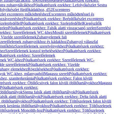
let zuhanytálcákhoz, d90
Szelepfedéllel
Pótalkatrészek ezekhez:
stra zuhanytálcákhoz
Pótalkatrészek ezekhez: Lefolyókészlet Sestra
efolyókészlet fürdőkádakhoz, d52
Excenteres
szlet excenteres működtetéshez
Excenteres működtetéssel és
ozzávezetéshez
Pótalkatrészek ezekhez: Beépítőkészlet excenteres
Szelepfedéllel
Pótalkatrészek ezekhez: Szelepfedéllel
Kiegészítők
szelep
Pótalkatrészek ezekhez: Falsík alatti visszacsapó szelep
Szerelési
ezekhez: Szerelőelemek WC-khez
Mosdó szerelőelemek
Pótalkatrészek
 Vizelde szerelőelemek
Zuhanyelemek fali
 Szerelőelemek zuhanyzókhoz és kádakhoz
Zuhanyzó válaszfal
iöntőkhöz
Szerelőelemek szerelvényekhez
Pótalkatrészek ezekhez:
hez
Szerelőelemek konzol terhelésekhez
Pótalkatrészek ezekhez:
lkatrészek ezekhez: Szerelőelemek
lemek WC-khez
Pótalkatrészek ezekhez: Szerelőelemek WC-
lde szerelőelemek
Pótalkatrészek ezekhez: Vizelde
uhany elemekhez
Rögzítésekhez
Pótalkatrészek ezekhez:
rtályok WC-khez, műanyagból
Magasra szerelt
Pótalkatrészek ezekhez:
khez, szaniterkerámia
Pótalkatrészek ezekhez: Falon kívüli
trészek ezekhez: Öblítőcsövek falon kívüli öblítőtartályokhoz
Magasra
Pótalkatrészek ezekhez:
 öblítőtartályok
Sigma falsík alatti öblítőtartályok
Pótalkatrészek
alsík alatti öblítőtartályok
Pótalkatrészek ezekhez: Delta falsík alatti
 öblítőtartályokhoz
Pótalkatrészek ezekhez: Töltőszelepek falon kívüli
epek kerámia öblítőtartályokhoz
Pótalkatrészek ezekhez: Töltőszelepek
öltőszelepek Monolith-hoz
Pótalkatrészek ezekhez: Töltőszelepek