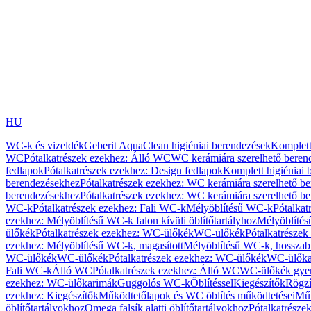
HU
WC-k és vizeldék
Geberit AquaClean higiéniai berendezések
Komplett
WC
Pótalkatrészek ezekhez: Álló WC
WC kerámiára szerelhető beren
fedlapok
Pótalkatrészek ezekhez: Design fedlapok
Komplett higiéniai
berendezésekhez
Pótalkatrészek ezekhez: WC kerámiára szerelhető b
berendezésekhez
Pótalkatrészek ezekhez: WC kerámiára szerelhető b
WC-k
Pótalkatrészek ezekhez: Fali WC-k
Mélyöblítésű WC-k
Pótalkat
ezekhez: Mélyöblítésű WC-k falon kívüli öblítőtartályhoz
Mélyöblíté
ülőkék
Pótalkatrészek ezekhez: WC-ülőkék
WC-ülőkék
Pótalkatrésze
ezekhez: Mélyöblítésű WC-k, magasított
Mélyöblítésű WC-k, hosszabb
WC-ülőkék
WC-ülőkék
Pótalkatrészek ezekhez: WC-ülőkék
WC-ülőka
Fali WC-k
Álló WC
Pótalkatrészek ezekhez: Álló WC
WC-ülőkék gye
ezekhez: WC-ülőkarimák
Guggolós WC-k
Öblítéssel
Kiegészítők
Rögzí
ezekhez: Kiegészítők
Működtetőlapok és WC öblítés működtetései
Műk
öblítőtartályokhoz
Omega falsík alatti öblítőtartályokhoz
Pótalkatrészek