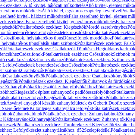
zek ezekhez: Álló kivitel, hálózati működtetés
Álló kivitel, elemes műkö
generátoros működtetés
Álló kivitel, egykaros csaptelep keverővel
Pótalka
erelhető kivitel, hálózati működtetés
Falra szerelhető kivitel, elemes mű
szek ezekhez: Falra szerelhető kivitel, generátoros működtetés
Falra szer
egészítők
Pótalkatrészek ezekhez: Kiegészítők
Mosdó szerelvényhez
Pót
 kiöntőmedencékhez
Lefolyókészletek mosdókhoz
Pótalkatrészek ezekhe
 Csőszifonok, helytakarékos típus
Búraszifonok mosdókhoz
Pótalkatrés
helytakarékos típus
Falsík alatti szifonok
Pótalkatrészek ezekhez: Falsík 
zók
Pótalkatrészek ezekhez: Csatlakozók
Tömítések
Hegtoldatos karimá
edencékhez
Csőszifonok
Pótalkatrészek ezekhez: Csőszifonok
Szifonok m
tó csatlakozások
Szifon csatlakozó
Pótalkatrészek ezekhez: Szifon csat
z: Lefolyókészletek berendezésekhez
Csőszifonok
Pótalkatrészek ezekhe
elt szifonok
Csatlakozók
Pótalkatrészek ezekhez: Csatlakozók
Kiegészít
rak
Csatlakozókönyökök
Pótalkatrészek ezekhez: Csatlakozókönyökök
S
egészítők
Pótalkatrészek ezekhez: Kiegészítők
Zuhanyok és fürdőkádak
ez: Zuhanyfolyóka
Kiegészítők zuhanyfolyókákhoz
Pótalkatrészek ezek
nyzókhoz
Kiegészítők épített zuhanyozók padlóösszefolyóihoz
Pótalkatré
alsík alatti összefolyók
Kiegészítők fali vízelvezetőkhöz
Pótalkatrészek 
etek
Ásványi anyagból készült zuhanyfelületek és Geberit Duofix szere
: Szerelőelemek
Különleges zuhanytálca lefolyók
Pótalkatrészek ezekhe
abinok
Zuhanykabinok
Pótalkatrészek ezekhez: Zuhanykabinok
Zuhany 
ez: Kádparavánok
Zuhanyajtók
Pótalkatrészek ezekhez: Zuhanyajtók
Kieg
rekeszek
Pótalkatrészek ezekhez: Tárolórekeszek
Kiegészítők
Szaniter b
zekhez: Lefolyókészlet zuhanytálcákhoz, d52
Szelepfedéllel
Pótalkatrész