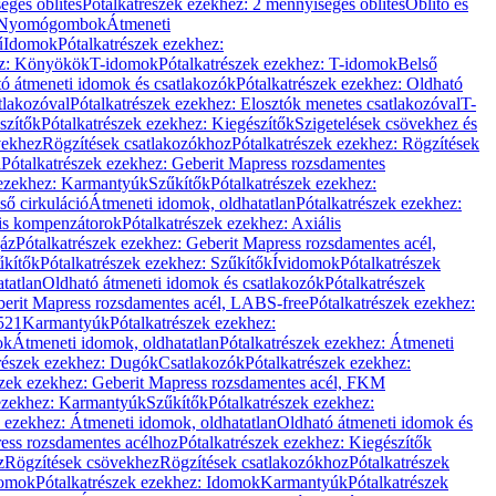
éges öblítés
Pótalkatrészek ezekhez: 2 mennyiséges öblítés
Öblítő és
Nyomógombok
Átmeneti
ű
Idomok
Pótalkatrészek ezekhez:
ez: Könyökök
T-idomok
Pótalkatrészek ezekhez: T-idomok
Belső
ó átmeneti idomok és csatlakozók
Pótalkatrészek ezekhez: Oldható
tlakozóval
Pótalkatrészek ezekhez: Elosztók menetes csatlakozóval
T-
szítők
Pótalkatrészek ezekhez: Kiegészítők
Szigetelések csövekhez és
vekhez
Rögzítések csatlakozókhoz
Pótalkatrészek ezekhez: Rögzítések
l
Pótalkatrészek ezekhez: Geberit Mapress rozsdamentes
 ezekhez: Karmantyúk
Szűkítők
Pótalkatrészek ezekhez:
ső cirkuláció
Átmeneti idomok, oldhatatlan
Pótalkatrészek ezekhez:
is kompenzátorok
Pótalkatrészek ezekhez: Axiális
gáz
Pótalkatrészek ezekhez: Geberit Mapress rozsdamentes acél,
űkítők
Pótalkatrészek ezekhez: Szűkítők
Ívidomok
Pótalkatrészek
tatlan
Oldható átmeneti idomok és csatlakozók
Pótalkatrészek
erit Mapress rozsdamentes acél, LABS-free
Pótalkatrészek ezekhez:
521
Karmantyúk
Pótalkatrészek ezekhez:
ok
Átmeneti idomok, oldhatatlan
Pótalkatrészek ezekhez: Átmeneti
részek ezekhez: Dugók
Csatlakozók
Pótalkatrészek ezekhez:
szek ezekhez: Geberit Mapress rozsdamentes acél, FKM
 ezekhez: Karmantyúk
Szűkítők
Pótalkatrészek ezekhez:
k ezekhez: Átmeneti idomok, oldhatatlan
Oldható átmeneti idomok és
ess rozsdamentes acélhoz
Pótalkatrészek ezekhez: Kiegészítők
z
Rögzítések csövekhez
Rögzítések csatlakozókhoz
Pótalkatrészek
omok
Pótalkatrészek ezekhez: Idomok
Karmantyúk
Pótalkatrészek