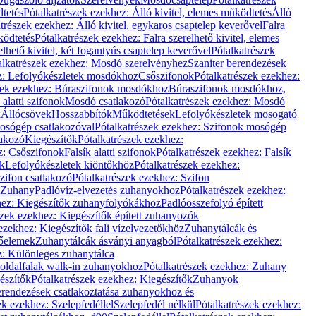
dtetés
Pótalkatrészek ezekhez: Álló kivitel, elemes működtetés
Álló
trészek ezekhez: Álló kivitel, egykaros csaptelep keverővel
Falra
ködtetés
Pótalkatrészek ezekhez: Falra szerelhető kivitel, elemes
elhető kivitel, két fogantyús csaptelep keverővel
Pótalkatrészek
alkatrészek ezekhez: Mosdó szerelvényhez
Szaniter berendezések
z: Lefolyókészletek mosdókhoz
Csőszifonok
Pótalkatrészek ezekhez:
zek ezekhez: Búraszifonok mosdókhoz
Búraszifonok mosdókhoz,
alatti szifonok
Mosdó csatlakozó
Pótalkatrészek ezekhez: Mosdó
k
Állócsövek
Hosszabbítók
Működtetések
Lefolyókészletek mosogató
osógép csatlakozóval
Pótalkatrészek ezekhez: Szifonok mosógép
lakozó
Kiegészítők
Pótalkatrészek ezekhez:
z: Csőszifonok
Falsík alatti szifonok
Pótalkatrészek ezekhez: Falsík
ők
Lefolyókészletek kiöntőkhöz
Pótalkatrészek ezekhez:
zifon csatlakozó
Pótalkatrészek ezekhez: Szifon
Zuhany
Padlóvíz-elvezetés zuhanyokhoz
Pótalkatrészek ezekhez:
hez: Kiegészítők zuhanyfolyókákhoz
Padlóösszefolyó épített
szek ezekhez: Kiegészítők épített zuhanyozók
ezekhez: Kiegészítők fali vízelvezetőkhöz
Zuhanytálcák és
lőelemek
Zuhanytálcák ásványi anyagból
Pótalkatrészek ezekhez:
z: Különleges zuhanytálca
oldalfalak walk-in zuhanyokhoz
Pótalkatrészek ezekhez: Zuhany
észítők
Pótalkatrészek ezekhez: Kiegészítők
Zuhanyok
erendezések csatlakoztatása zuhanyokhoz és
ek ezekhez: Szelepfedéllel
Szelepfedél nélkül
Pótalkatrészek ezekhez: