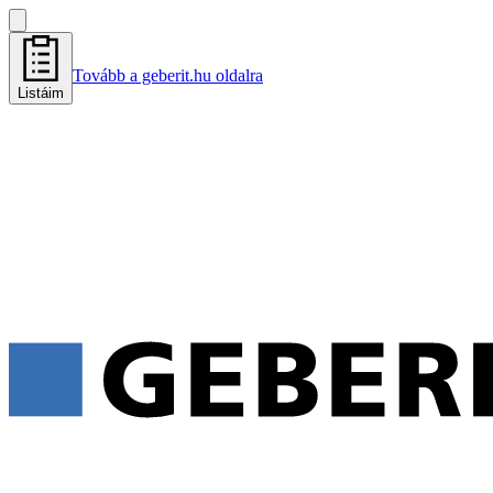
Tovább a geberit.hu oldalra
Listáim