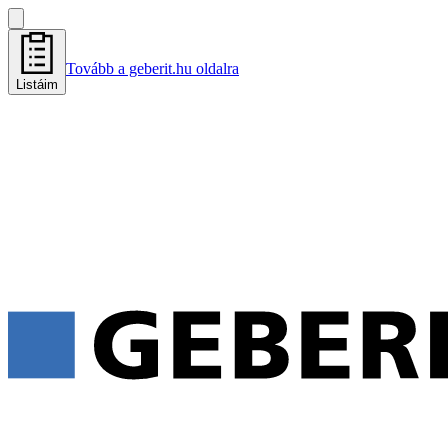
Tovább a geberit.hu oldalra
Listáim