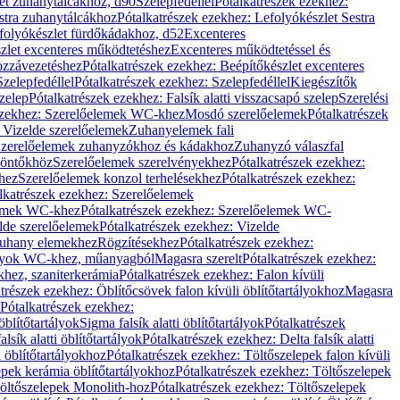
let zuhanytálcákhoz, d90
Szelepfedéllel
Pótalkatrészek ezekhez:
stra zuhanytálcákhoz
Pótalkatrészek ezekhez: Lefolyókészlet Sestra
efolyókészlet fürdőkádakhoz, d52
Excenteres
szlet excenteres működtetéshez
Excenteres működtetéssel és
ozzávezetéshez
Pótalkatrészek ezekhez: Beépítőkészlet excenteres
Szelepfedéllel
Pótalkatrészek ezekhez: Szelepfedéllel
Kiegészítők
szelep
Pótalkatrészek ezekhez: Falsík alatti visszacsapó szelep
Szerelési
ezekhez: Szerelőelemek WC-khez
Mosdó szerelőelemek
Pótalkatrészek
 Vizelde szerelőelemek
Zuhanyelemek fali
 Szerelőelemek zuhanyzókhoz és kádakhoz
Zuhanyzó válaszfal
iöntőkhöz
Szerelőelemek szerelvényekhez
Pótalkatrészek ezekhez:
hez
Szerelőelemek konzol terhelésekhez
Pótalkatrészek ezekhez:
lkatrészek ezekhez: Szerelőelemek
lemek WC-khez
Pótalkatrészek ezekhez: Szerelőelemek WC-
lde szerelőelemek
Pótalkatrészek ezekhez: Vizelde
uhany elemekhez
Rögzítésekhez
Pótalkatrészek ezekhez:
rtályok WC-khez, műanyagból
Magasra szerelt
Pótalkatrészek ezekhez:
khez, szaniterkerámia
Pótalkatrészek ezekhez: Falon kívüli
trészek ezekhez: Öblítőcsövek falon kívüli öblítőtartályokhoz
Magasra
Pótalkatrészek ezekhez:
 öblítőtartályok
Sigma falsík alatti öblítőtartályok
Pótalkatrészek
alsík alatti öblítőtartályok
Pótalkatrészek ezekhez: Delta falsík alatti
 öblítőtartályokhoz
Pótalkatrészek ezekhez: Töltőszelepek falon kívüli
epek kerámia öblítőtartályokhoz
Pótalkatrészek ezekhez: Töltőszelepek
öltőszelepek Monolith-hoz
Pótalkatrészek ezekhez: Töltőszelepek