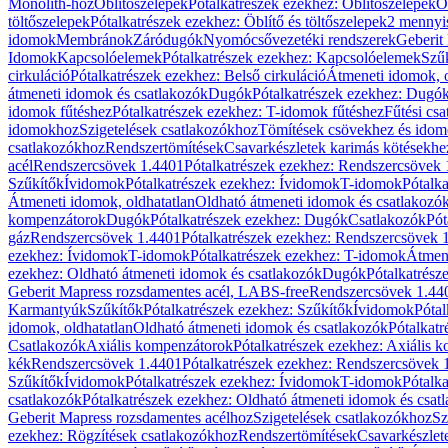
Monolith-hoz
Öblítőszelepek
Pótalkatrészek ezekhez: Öblítőszelepek
Ö
töltőszelepek
Pótalkatrészek ezekhez: Öblítő és töltőszelepek
2 mennyis
idomok
Membránok
Záródugók
Nyomócsővezetéki rendszerek
Geberit
Idomok
Kapcsolóelemek
Pótalkatrészek ezekhez: Kapcsolóelemek
Szű
cirkuláció
Pótalkatrészek ezekhez: Belső cirkuláció
Átmeneti idomok, o
átmeneti idomok és csatlakozók
Dugók
Pótalkatrészek ezekhez: Dugó
idomok fűtéshez
Pótalkatrészek ezekhez: T-idomok fűtéshez
Fűtési cs
idomokhoz
Szigetelések csatlakozókhoz
Tömítések csövekhez és ido
csatlakozókhoz
Rendszertömítések
Csavarkészletek karimás kötésekhe
acél
Rendszercsövek 1.4401
Pótalkatrészek ezekhez: Rendszercsövek
Szűkítők
Ívidomok
Pótalkatrészek ezekhez: Ívidomok
T-idomok
Pótalk
Átmeneti idomok, oldhatatlan
Oldható átmeneti idomok és csatlakozó
kompenzátorok
Dugók
Pótalkatrészek ezekhez: Dugók
Csatlakozók
Pót
gáz
Rendszercsövek 1.4401
Pótalkatrészek ezekhez: Rendszercsövek 
ezekhez: Ívidomok
T-idomok
Pótalkatrészek ezekhez: T-idomok
Átmene
ezekhez: Oldható átmeneti idomok és csatlakozók
Dugók
Pótalkatrész
Geberit Mapress rozsdamentes acél, LABS-free
Rendszercsövek 1.44
Karmantyúk
Szűkítők
Pótalkatrészek ezekhez: Szűkítők
Ívidomok
Pótal
idomok, oldhatatlan
Oldható átmeneti idomok és csatlakozók
Pótalkatr
Csatlakozók
Axiális kompenzátorok
Pótalkatrészek ezekhez: Axiális 
kék
Rendszercsövek 1.4401
Pótalkatrészek ezekhez: Rendszercsövek 
Szűkítők
Ívidomok
Pótalkatrészek ezekhez: Ívidomok
T-idomok
Pótalk
csatlakozók
Pótalkatrészek ezekhez: Oldható átmeneti idomok és csat
Geberit Mapress rozsdamentes acélhoz
Szigetelések csatlakozókhoz
Sz
ezekhez: Rögzítések csatlakozókhoz
Rendszertömítések
Csavarkészlet