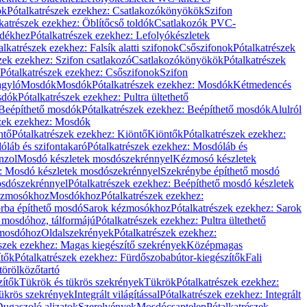
ök
Pótalkatrészek ezekhez: Csatlakozókönyökök
Szifon
katrészek ezekhez: Öblítőcső toldók
Csatlakozók PVC-
ldékhez
Pótalkatrészek ezekhez: Lefolyókészletek
alkatrészek ezekhez: Falsík alatti szifonok
Csőszifonok
Pótalkatrészek
zek ezekhez: Szifon csatlakozó
Csatlakozókönyökök
Pótalkatrészek
Pótalkatrészek ezekhez: Csőszifonok
Szifon
gyló
Mosdók
Mosdók
Pótalkatrészek ezekhez: Mosdók
Kétmedencés
osdók
Pótalkatrészek ezekhez: Pultra ültethető
Beépíthető mosdók
Pótalkatrészek ezekhez: Beépíthető mosdók
Alulról
szek ezekhez: Mosdók
ntő
Pótalkatrészek ezekhez: Kiöntő
Kiöntők
Pótalkatrészek ezekhez:
láb és szifontakaró
Pótalkatrészek ezekhez: Mosdóláb és
nzol
Mosdó készletek mosdószekrénnyel
Kézmosó készletek
z: Mosdó készletek mosdószekrénnyel
Szekrénybe építhető mosdó
osdószekrénnyel
Pótalkatrészek ezekhez: Beépíthető mosdó készletek
Kézmosókhoz
Mosdókhoz
Pótalkatrészek ezekhez:
orba építhető mosdó
Sarok kézmosókhoz
Pótalkatrészek ezekhez: Sarok
ő mosdóhoz, tálformájú
Pótalkatrészek ezekhez: Pultra ültethető
 mosdóhoz
Oldalszekrények
Pótalkatrészek ezekhez:
észek ezekhez: Magas kiegészítő szekrények
Középmagas
ítők
Pótalkatrészek ezekhez: Fürdőszobabútor-kiegészítők
Fali
törölközőtartó
zítők
Tükrök és tükrös szekrények
Tükrök
Pótalkatrészek ezekhez:
Tükrös szekrények
Integrált világítással
Pótalkatrészek ezekhez: Integrált
ugaszoló aljzatok
Szerelvények
Mosdócsaptelep
Pótalkatrészek