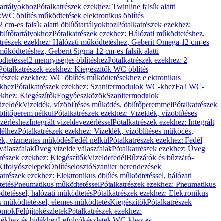
őtartályokhoz
Pótalkatrészek ezekhez: Twinline falsík alatti
k
WC öblítés működtetések elektronikus öblítés
cm-es falsík alatti öblítőtartályokhoz
Pótalkatrészek ezekhez:
blítőtartályokhoz
Pótalkatrészek ezekhez: Hálózati működtetéshez,
atrészek ezekhez: Hálózati működtetéshez, Geberit Omega 12 cm-es
űködtetéshez, Geberit Sigma 12 cm-es falsík alatti
dtetéssel
2 mennyiséges öblítéshez
Pótalkatrészek ezekhez: 2
Pótalkatrészek ezekhez: Kiegészítők WC öblítés
trészek ezekhez: WC öblítés működtetésekhez elektronikus
khez
Pótalkatrészek ezekhez: Szanitermodulok WC-khez
Fali WC-
ekhez: Kiegészítők
Fogyóeszközök
Szanitermodulok
izeldék
Vizeldék, vízöblítéses működés, öblítőperemmel
Pótalkatrészek
blítőperem nélkül
Pótalkatrészek ezekhez: Vizeldék, vízöblítéses
ezérléshez
Integrált vizeldevezérléssel
Pótalkatrészek ezekhez: Integrált
délhez
Pótalkatrészek ezekhez: Vizeldék, vízöblítéses működés,
dék, vízmentes működés
Fedél nélkül
Pótalkatrészek ezekhez: Fedél
válaszfalak
Üveg vizelde válaszfalak
Pótalkatrészek ezekhez: Üveg
trészek ezekhez: Kiegészítők
Vizeldefedél
Bűzzárók és bűzzáró-
Kifolyószelepek
Öblítéselosztó
Szaniter berendezések
atrészek ezekhez: Elektronikus öblítés működtetéssel, hálózati
tetés
Pneumatikus működtetéssel
Pótalkatrészek ezekhez: Pneumatikus
dtetéssel, hálózati működtetés
Pótalkatrészek ezekhez: Elektronikus
és működtetéssel, elemes működtetés
Kiegészítők
Pótalkatrészek
domok
Felújítókészletek
Pótalkatrészek ezekhez:
dékhez és bidékhez
Lefolyókészletek WC-khez és