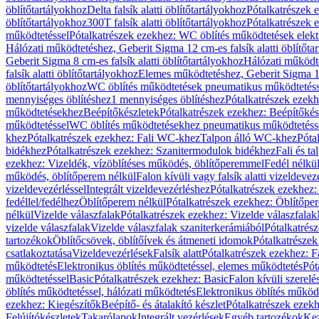
öblítőtartályokhoz
Delta falsík alatti öblítőtartályokhoz
Pótalkatrészek e
öblítőtartályokhoz
300T falsík alatti öblítőtartályokhoz
Pótalkatrészek e
működtetéssel
Pótalkatrészek ezekhez: WC öblítés működtetések elekt
Hálózati működtetéshez, Geberit Sigma 12 cm-es falsík alatti öblítőta
Geberit Sigma 8 cm-es falsík alatti öblítőtartályokhoz
Hálózati működte
falsík alatti öblítőtartályokhoz
Elemes működtetéshez, Geberit Sigma 12 
öblítőtartályokhoz
WC öblítés működtetések pneumatikus működtetéss
mennyiséges öblítéshez
1 mennyiséges öblítéshez
Pótalkatrészek ezekh
működtetésekhez
Beépítőkészletek
Pótalkatrészek ezekhez: Beépítőkés
működtetéssel
WC öblítés működtetésekhez pneumatikus működtetéss
khez
Pótalkatrészek ezekhez: Fali WC-khez
Talpon álló WC-khez
Póta
bidékhez
Pótalkatrészek ezekhez: Szanitermodulok bidékhez
Fali és t
ezekhez: Vizeldék, vízöblítéses működés, öblítőperemmel
Fedél nélkü
működés, öblítőperem nélkül
Falon kívüli vagy falsík alatti vizeldevez
vizeldevezérléssel
Integrált vizeldevezérléshez
Pótalkatrészek ezekhez: 
fedéllel/fedélhez
Öblítőperem nélkül
Pótalkatrészek ezekhez: Öblítőpe
nélkül
Vizelde válaszfalak
Pótalkatrészek ezekhez: Vizelde válaszfalak
vizelde válaszfalak
Vizelde válaszfalak szaniterkerámiából
Pótalkatrés
tartozékok
Öblítőcsövek, öblítőívek és átmeneti idomok
Pótalkatrészek
csatlakoztatása
Vizeldevezérlések
Falsík alatt
Pótalkatrészek ezekhez: Fa
működtetés
Elektronikus öblítés működtetéssel, elemes működtetés
Pót
működtetéssel
Basic
Pótalkatrészek ezekhez: Basic
Falon kívüli szerelé
öblítés működtetéssel, hálózati működtetés
Elektronikus öblítés működ
ezekhez: Kiegészítők
Beépítő- és átalakító készlet
Pótalkatrészek ezekhe
Felújítókészletek
Takarólapok
Integrált vezérlések
Egyéb tartozékok
Kez