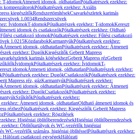
z: T-idomok
Átmeneti idomok, oldhatatlan
Pótalkatrészek ezekhez:
is kompenzátorok
Pótalkatrészek ezekhez: Axiális
ress kiegészítők
Rendszertömítések
Csavarkészletek karimás
zercsövek 1.0034
Rendszercsövek
khez: Ívidomok
T-idomok
Pótalkatrészek ezekhez: T-idomok
Kereszt
átmeneti idomok és csatlakozók
Pótalkatrészek ezekhez: Oldható
k
Fűtési csatlakozó idomok
Pótalkatrészek ezekhez: Fűtési csatlakozó
övek 1.0215
Közdarabok
Karmantyúk
Pótalkatrészek ezekhez:
ok
Átmeneti idomok, oldhatatlan
Pótalkatrészek ezekhez: Átmeneti
részek ezekhez: Dugók
Kiegészítők Geberit Mapress
savarkészletek karimás kötésekhez
Geberit Mapress réz
Geberit
Szűkítők
Ívidomok
Pótalkatrészek ezekhez: Ívidomok
T-
Kereszt idomok
Átmeneti idomok, oldhatatlan
Pótalkatrészek ezekhez:
k
Pótalkatrészek ezekhez: Dugók
Csatlakozók
Pótalkatrészek ezekhez:
erit Mapress réz, gáz
Karmantyúk
Pótalkatrészek ezekhez:
ok
Átmeneti idomok, oldhatatlan
Pótalkatrészek ezekhez: Átmeneti
részek ezekhez: Dugók
Csatlakozók
Pótalkatrészek ezekhez:
rmantyúk
Szűkítők
Pótalkatrészek ezekhez:
k ezekhez: Átmeneti idomok, oldhatatlan
Oldható átmeneti idomok és
ess rézhez
Pótalkatrészek ezekhez: Kiegészítők Geberit Mapress
oz
Pótalkatrészek ezekhez: Rögzítések
ezekhez: Higiéniai öblítőberendezések
Higiéniai öblítőberendezések
k ezekhez: Öblítőtartályok és WC-vezérlők higiéniai
 és WC-vezérlők számára, higiéniai öblítéssel
Pótalkatrészek ezekhez:
: Hálózati csatlakozó egységek
Hálózati