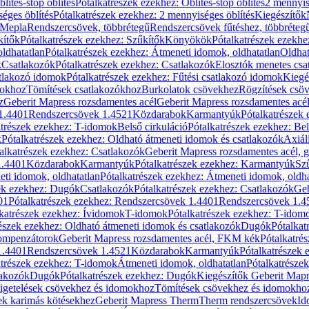
blítés-stop öblítés
Pótalkatrészek ezekhez: Öblítés-stop öblítés
2 mennyis
éges öblítés
Pótalkatrészek ezekhez: 2 mennyiséges öblítés
Kiegészítők
 Mepla
Rendszercsövek, többrétegű
Rendszercsövek fűtéshez, többréteg
kítők
Pótalkatrészek ezekhez: Szűkítők
Könyökök
Pótalkatrészek ezekh
ldhatatlan
Pótalkatrészek ezekhez: Átmeneti idomok, oldhatatlan
Oldhat
k
Csatlakozók
Pótalkatrészek ezekhez: Csatlakozók
Elosztók menetes csa
atlakozó idomok
Pótalkatrészek ezekhez: Fűtési csatlakozó idomok
Kiegé
mokhoz
Tömítések csatlakozókhoz
Burkolatok csövekhez
Rögzítések csö
z
Geberit Mapress rozsdamentes acél
Geberit Mapress rozsdamentes acé
 1.4401
Rendszercsövek 1.4521
Közdarabok
Karmantyúk
Pótalkatrészek
atrészek ezekhez: T-idomok
Belső cirkuláció
Pótalkatrészek ezekhez: Bel
k
Pótalkatrészek ezekhez: Oldható átmeneti idomok és csatlakozók
Axiál
alkatrészek ezekhez: Csatlakozók
Geberit Mapress rozsdamentes acél, 
1.4401
Közdarabok
Karmantyúk
Pótalkatrészek ezekhez: Karmantyúk
Sz
ti idomok, oldhatatlan
Pótalkatrészek ezekhez: Átmeneti idomok, oldha
ek ezekhez: Dugók
Csatlakozók
Pótalkatrészek ezekhez: Csatlakozók
Geb
01
Pótalkatrészek ezekhez: Rendszercsövek 1.4401
Rendszercsövek 1.4
katrészek ezekhez: Ívidomok
T-idomok
Pótalkatrészek ezekhez: T-idom
észek ezekhez: Oldható átmeneti idomok és csatlakozók
Dugók
Pótalkat
kompenzátorok
Geberit Mapress rozsdamentes acél, FKM kék
Pótalkatré
1.4401
Rendszercsövek 1.4521
Közdarabok
Karmantyúk
Pótalkatrészek
atrészek ezekhez: T-idomok
Átmeneti idomok, oldhatatlan
Pótalkatrésze
lakozók
Dugók
Pótalkatrészek ezekhez: Dugók
Kiegészítők Geberit Mapr
igetelések csövekhez és idomokhoz
Tömítések csövekhez és idomokho
ek karimás kötésekhez
Geberit Mapress Therm
Therm rendszercsövek
Id