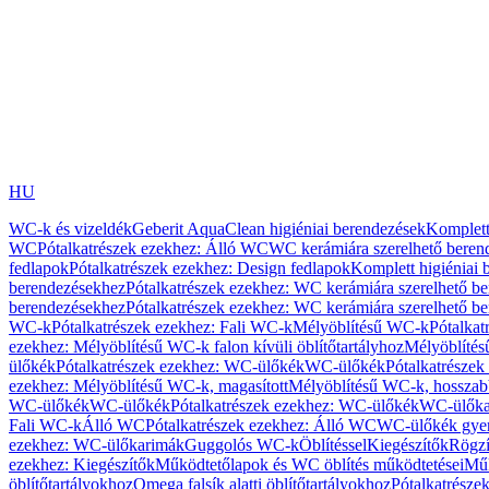
HU
WC-k és vizeldék
Geberit AquaClean higiéniai berendezések
Komplett
WC
Pótalkatrészek ezekhez: Álló WC
WC kerámiára szerelhető beren
fedlapok
Pótalkatrészek ezekhez: Design fedlapok
Komplett higiéniai
berendezésekhez
Pótalkatrészek ezekhez: WC kerámiára szerelhető b
berendezésekhez
Pótalkatrészek ezekhez: WC kerámiára szerelhető b
WC-k
Pótalkatrészek ezekhez: Fali WC-k
Mélyöblítésű WC-k
Pótalkat
ezekhez: Mélyöblítésű WC-k falon kívüli öblítőtartályhoz
Mélyöblíté
ülőkék
Pótalkatrészek ezekhez: WC-ülőkék
WC-ülőkék
Pótalkatrésze
ezekhez: Mélyöblítésű WC-k, magasított
Mélyöblítésű WC-k, hosszabb
WC-ülőkék
WC-ülőkék
Pótalkatrészek ezekhez: WC-ülőkék
WC-ülőka
Fali WC-k
Álló WC
Pótalkatrészek ezekhez: Álló WC
WC-ülőkék gye
ezekhez: WC-ülőkarimák
Guggolós WC-k
Öblítéssel
Kiegészítők
Rögzí
ezekhez: Kiegészítők
Működtetőlapok és WC öblítés működtetései
Műk
öblítőtartályokhoz
Omega falsík alatti öblítőtartályokhoz
Pótalkatrészek