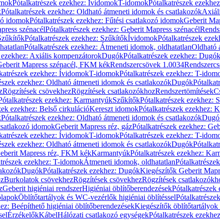
omok
Pótalkatrészek ezekhez: Ívidomok
T-idomok
Pótalkatrészek ezekhe
k
Pótalkatrészek ezekhez: Oldható átmeneti idomok és csatlakozók
Axiál
zó idomok
Pótalkatrészek ezekhez: Fűtési csatlakozó idomok
Geberit Map
press szénacél
Pótalkatrészek ezekhez: Geberit Mapress szénacél
Rends
Szűkítők
Pótalkatrészek ezekhez: Szűkítők
Ívidomok
Pótalkatrészek eze
hatatlan
Pótalkatrészek ezekhez: Átmeneti idomok, oldhatatlan
Oldható 
k ezekhez: Axiális kompenzátorok
Dugók
Pótalkatrészek ezekhez: Dugó
 Geberit Mapress szénacél, FKM kék
Rendszercsövek 1.0034
Rendszercs
katrészek ezekhez: Ívidomok
T-idomok
Pótalkatrészek ezekhez: T-idom
észek ezekhez: Oldható átmeneti idomok és csatlakozók
Dugók
Pótalkat
z
Rögzítések csövekhez
Rögzítések csatlakozókhoz
Rendszertömítések
C
Pótalkatrészek ezekhez: Karmantyúk
Szűkítők
Pótalkatrészek ezekhez: 
zek ezekhez: Belső cirkuláció
Kereszt idomok
Pótalkatrészek ezekhez: 
k
Pótalkatrészek ezekhez: Oldható átmeneti idomok és csatlakozók
Dugó
 csatlakozó idomok
Geberit Mapress réz, gáz
Pótalkatrészek ezekhez: Geb
katrészek ezekhez: Ívidomok
T-idomok
Pótalkatrészek ezekhez: T-idom
észek ezekhez: Oldható átmeneti idomok és csatlakozók
Dugók
Pótalkat
Geberit Mapress réz, FKM kék
Karmantyúk
Pótalkatrészek ezekhez: Ka
atrészek ezekhez: T-idomok
Átmeneti idomok, oldhatatlan
Pótalkatrésze
lakozók
Dugók
Pótalkatrészek ezekhez: Dugók
Kiegészítők Geberit Mapr
oz
Burkolatok csövekhez
Rögzítések csövekhez
Rögzítések csatlakozókh
z
Geberit higiéniai rendszer
Higiéniai öblítőberendezések
Pótalkatrészek 
ólapok
Öblítőtartályok és WC-vezérlők higiéniai öblítéssel
Pótalkatrésze
ez: Beépíthető higiéniai öblítőberendezések
Kiegészítők öblítőtartályok
sel
Érzékelők
Kábel
Hálózati csatlakozó egységek
Pótalkatrészek ezekhez