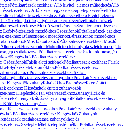
dtetés
Pótalkatrészek ezekhez: Álló kivitel, elemes működtetés
Álló
trészek ezekhez: Álló kivitel, egykaros csaptelep keverővel
Falra
ködtetés
Pótalkatrészek ezekhez: Falra szerelhető kivitel, elemes
elhető kivitel, két fogantyús csaptelep keverővel
Pótalkatrészek
alkatrészek ezekhez: Mosdó szerelvényhez
Szaniter berendezések
z: Lefolyókészletek mosdókhoz
Csőszifonok
Pótalkatrészek ezekhez:
zek ezekhez: Búraszifonok mosdókhoz
Búraszifonok mosdókhoz,
alatti szifonok
Mosdó csatlakozó
Pótalkatrészek ezekhez: Mosdó
k
Állócsövek
Hosszabbítók
Működtetések
Lefolyókészletek mosogató
osógép csatlakozóval
Pótalkatrészek ezekhez: Szifonok mosógép
lakozó
Kiegészítők
Pótalkatrészek ezekhez:
z: Csőszifonok
Falsík alatti szifonok
Pótalkatrészek ezekhez: Falsík
ők
Lefolyókészletek kiöntőkhöz
Pótalkatrészek ezekhez:
zifon csatlakozó
Pótalkatrészek ezekhez: Szifon
Zuhany
Padlóvíz-elvezetés zuhanyokhoz
Pótalkatrészek ezekhez:
hez: Kiegészítők zuhanyfolyókákhoz
Padlóösszefolyó épített
szek ezekhez: Kiegészítők épített zuhanyozók
ezekhez: Kiegészítők fali vízelvezetőkhöz
Zuhanytálcák és
lőelemek
Zuhanytálcák ásványi anyagból
Pótalkatrészek ezekhez:
z: Különleges zuhanytálca
oldalfalak walk-in zuhanyokhoz
Pótalkatrészek ezekhez: Zuhany
észítők
Pótalkatrészek ezekhez: Kiegészítők
Zuhanyok
erendezések csatlakoztatása zuhanyokhoz és
ek ezekhez: Szelepfedéllel
Szelepfedél nélkül
Pótalkatrészek ezekhez: