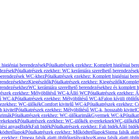
 higiéniai berendezések
Pótalkatrészek ezekhez: Komplett higiéniai be
dezések
Pótalkatrészek ezekhez: WC kerámiára szerelhető berendezések
 berendezések WC-khez
Pótalkatrészek ezekhez: Komplett higiéniai be
erendezésekhez
Kiegészítők
Pótalkatrészek ezekhez: Kiegészítők
Komplet
erendezésekhez
WC kerámiára szerelhető berendezésekhez és komplett h
részek ezekhez: Mélyöblítésű WC-k
Álló WC
Pótalkatrészek ezekhez: 
sű WC-k
Pótalkatrészek ezekhez: Mélyöblítésű WC-k
Falon kívüli öblítő
k ezekhez: WC-ülőkék
Comfort kivitelű WC-k
Pótalkatrészek ezekhez: C
 kivitel
Pótalkatrészek ezekhez: Mélyöblítésű WC-k, hosszabb kivitel
C
rimák
Pótalkatrészek ezekhez: WC-ülőkarimák
Gyermek WC-k
Pótalka
rekeknek
Pótalkatrészek ezekhez: WC-ülőkék gyerekeknek
WC-ülőkék
tési anyag
Bidék
Fali bidék
Pótalkatrészek ezekhez: Fali bidék
Álló bidé
ödtetőlapok
Pótalkatrészek ezekhez: Működtetőlapok
Sigma falsík alatt
 ezekhez: Omega falsík alatti öblítőtartályokhoz
Kappa falsík alatti öblí