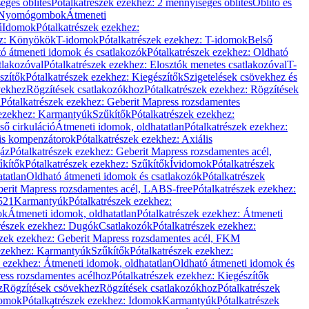
éges öblítés
Pótalkatrészek ezekhez: 2 mennyiséges öblítés
Öblítő és
Nyomógombok
Átmeneti
ű
Idomok
Pótalkatrészek ezekhez:
ez: Könyökök
T-idomok
Pótalkatrészek ezekhez: T-idomok
Belső
ó átmeneti idomok és csatlakozók
Pótalkatrészek ezekhez: Oldható
tlakozóval
Pótalkatrészek ezekhez: Elosztók menetes csatlakozóval
T-
szítők
Pótalkatrészek ezekhez: Kiegészítők
Szigetelések csövekhez és
vekhez
Rögzítések csatlakozókhoz
Pótalkatrészek ezekhez: Rögzítések
l
Pótalkatrészek ezekhez: Geberit Mapress rozsdamentes
 ezekhez: Karmantyúk
Szűkítők
Pótalkatrészek ezekhez:
ső cirkuláció
Átmeneti idomok, oldhatatlan
Pótalkatrészek ezekhez:
is kompenzátorok
Pótalkatrészek ezekhez: Axiális
gáz
Pótalkatrészek ezekhez: Geberit Mapress rozsdamentes acél,
űkítők
Pótalkatrészek ezekhez: Szűkítők
Ívidomok
Pótalkatrészek
tatlan
Oldható átmeneti idomok és csatlakozók
Pótalkatrészek
erit Mapress rozsdamentes acél, LABS-free
Pótalkatrészek ezekhez:
521
Karmantyúk
Pótalkatrészek ezekhez:
ok
Átmeneti idomok, oldhatatlan
Pótalkatrészek ezekhez: Átmeneti
részek ezekhez: Dugók
Csatlakozók
Pótalkatrészek ezekhez:
szek ezekhez: Geberit Mapress rozsdamentes acél, FKM
 ezekhez: Karmantyúk
Szűkítők
Pótalkatrészek ezekhez:
k ezekhez: Átmeneti idomok, oldhatatlan
Oldható átmeneti idomok és
ess rozsdamentes acélhoz
Pótalkatrészek ezekhez: Kiegészítők
z
Rögzítések csövekhez
Rögzítések csatlakozókhoz
Pótalkatrészek
omok
Pótalkatrészek ezekhez: Idomok
Karmantyúk
Pótalkatrészek