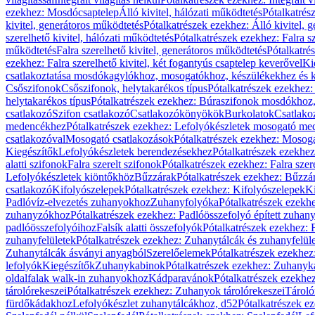
ezekhez: Mosdócsaptelep
Álló kivitel, hálózati működtetés
Pótalkatrés
kivitel, generátoros működtetés
Pótalkatrészek ezekhez: Álló kivitel, 
szerelhető kivitel, hálózati működtetés
Pótalkatrészek ezekhez: Falra sz
működtetés
Falra szerelhető kivitel, generátoros működtetés
Pótalkatré
ezekhez: Falra szerelhető kivitel, két fogantyús csaptelep keverővel
Ki
csatlakoztatása mosdókagylókhoz, mosogatókhoz, készülékekhez és
Csőszifonok
Csőszifonok, helytakarékos típus
Pótalkatrészek ezekhez:
helytakarékos típus
Pótalkatrészek ezekhez: Búraszifonok mosdókhoz, 
csatlakozó
Szifon csatlakozó
Csatlakozókönyökök
Burkolatok
Csatlako
medencékhez
Pótalkatrészek ezekhez: Lefolyókészletek mosogató m
csatlakozóval
Mosogató csatlakozások
Pótalkatrészek ezekhez: Mosoga
Kiegészítők
Lefolyókészletek berendezésekhez
Pótalkatrészek ezekhe
alatti szifonok
Falra szerelt szifonok
Pótalkatrészek ezekhez: Falra szer
Lefolyókészletek kiöntőkhöz
Bűzzárak
Pótalkatrészek ezekhez: Bűzzá
csatlakozó
Kifolyószelepek
Pótalkatrészek ezekhez: Kifolyószelepek
Ki
Padlóvíz-elvezetés zuhanyokhoz
Zuhanyfolyóka
Pótalkatrészek ezekh
zuhanyzókhoz
Pótalkatrészek ezekhez: Padlóösszefolyó épített zuha
padlóösszefolyóihoz
Falsík alatti összefolyók
Pótalkatrészek ezekhez: F
zuhanyfelületek
Pótalkatrészek ezekhez: Zuhanytálcák és zuhanyfelül
Zuhanytálcák ásványi anyagból
Szerelőelemek
Pótalkatrészek ezekhez
lefolyók
Kiegészítők
Zuhanykabinok
Pótalkatrészek ezekhez: Zuhanyk
oldalfalak walk-in zuhanyokhoz
Kádparavánok
Pótalkatrészek ezekh
tárolórekeszei
Pótalkatrészek ezekhez: Zuhanyok tárolórekeszei
Tároló
fürdőkádakhoz
Lefolyókészlet zuhanytálcákhoz, d52
Pótalkatrészek e