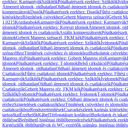
ezekhez: Karmantyúk
Szűkítők
Pótalkatrészek ezekhez: Szűkítők
Ívid
Átmeneti idomok, oldhatatlan
Oldható átmeneti idomok és csatlakozó
kompenzátorok
Dugók
Pótalkatrészek ezekhez: Dugók
Fűtési csatlako
kötésekhez
Rögzítések csövekhez
Geberit Mapress szénacél
Geberit Ma
1.0215
Közdarabok
Karmantyúk
Pótalkatrészek ezekhez: Karmantyúk
idomok
Pótalkatrészek ezekhez: Kereszt idomok
Átmeneti idomok, old
átmeneti idomok és csatlakozók
Axiális kompenzátorok
Pótalkatrésze
idomok
Geberit Mapress szénacél, FKM kék
Pótalkatrészek ezekhez:
Karmantyúk
Szűkítők
Pótalkatrészek ezekhez: Szűkítők
Ívidomok
Pótal
idomok, oldhatatlan
Oldható átmeneti idomok és csatlakozók
Pótalkatr
szénacélhoz
Tömítések csövekhez és idomokhoz
Burkolatok csövekhe
Mapress réz
Pótalkatrészek ezekhez: Geberit Mapress réz
Karmantyúk
idomok
Pótalkatrészek ezekhez: T-idomok
Belső cirkuláció
Pótalkatrés
Átmeneti idomok, oldhatatlan
Oldható átmeneti idomok és csatlakozó
Csatlakozók
Fűtési csatlakozó idomok
Pótalkatrészek ezekhez: Fűtési
Karmantyúk
Szűkítők
Pótalkatrészek ezekhez: Szűkítők
Ívidomok
Pótal
idomok, oldhatatlan
Oldható átmeneti idomok és csatlakozók
Pótalkatr
Csatlakozók
Geberit Mapress réz, FKM kék
Pótalkatrészek ezekhez: 
Szűkítők
Ívidomok
Pótalkatrészek ezekhez: Ívidomok
T-idomok
Pótalk
csatlakozók
Pótalkatrészek ezekhez: Oldható átmeneti idomok és csat
rézhez
Szigetelések csatlakozókhoz
Tömítések csövekhez és idomokh
csatlakozókhoz
Rendszertömítések
Csavarkészletek karimás kötésekhe
tartozékai
Érzékelők
Kábel
Térfogatáram korlátozó
Burkolatok és takar
öblítéssel
Beépíthető higiéniai öblítőberendezések
Pótalkatrészek ezekh
Kiegészítők öblítőtartályok és WC-vezérlők számára, higiéniai öblítés