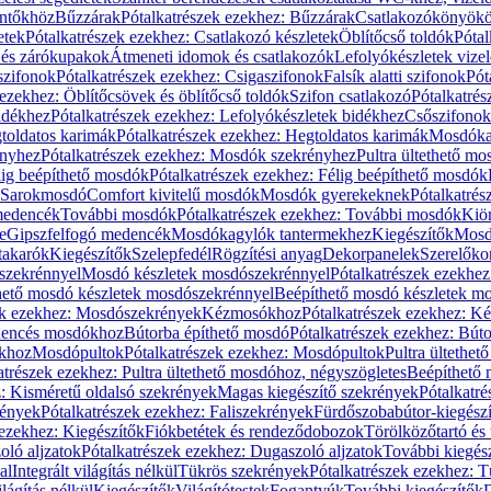
öntőkhöz
Bűzzárak
Pótalkatrészek ezekhez: Bűzzárak
Csatlakozókönyök
etek
Pótalkatrészek ezekhez: Csatlakozó készletek
Öblítőcső toldók
Pótal
 és zárókupakok
Átmeneti idomok és csatlakozók
Lefolyókészletek vize
szifonok
Pótalkatrészek ezekhez: Csigaszifonok
Falsík alatti szifonok
Pót
 ezekhez: Öblítőcsövek és öblítőcső toldók
Szifon csatlakozó
Pótalkatrés
idékhez
Pótalkatrészek ezekhez: Lefolyókészletek bidékhez
Csőszifonok
toldatos karimák
Pótalkatrészek ezekhez: Hegtoldatos karimák
Mosdóka
nyhez
Pótalkatrészek ezekhez: Mosdók szekrényhez
Pultra ültethető m
lig beépíthető mosdók
Pótalkatrészek ezekhez: Félig beépíthető mosdók
Sarokmosdó
Comfort kivitelű mosdók
Mosdók gyerekeknek
Pótalkatré
őmedencék
További mosdók
Pótalkatrészek ezekhez: További mosdók
Kiö
e
Gipszfelfogó medencék
Mosdókagylók tantermekhez
Kiegészítők
Mosdó
takarók
Kiegészítők
Szelepfedél
Rögzítési anyag
Dekorpanelek
Szerelőko
szekrénnyel
Mosdó készletek mosdószekrénnyel
Pótalkatrészek ezekhe
thető mosdó készletek mosdószekrénnyel
Beépíthető mosdó készletek m
ek ezekhez: Mosdószekrények
Kézmosókhoz
Pótalkatrészek ezekhez: 
edencés mosdókhoz
Bútorba építhető mosdó
Pótalkatrészek ezekhez: Bút
ókhoz
Mosdópultok
Pótalkatrészek ezekhez: Mosdópultok
Pultra ültethet
atrészek ezekhez: Pultra ültethető mosdóhoz, négyszögletes
Beépíthető
z: Kisméretű oldalsó szekrények
Magas kiegészítő szekrények
Pótalkatr
rények
Pótalkatrészek ezekhez: Faliszekrények
Fürdőszobabútor-kiegész
 ezekhez: Kiegészítők
Fiókbetétek és rendeződobozok
Törölközőtartó és 
oló aljzatok
Pótalkatrészek ezekhez: Dugaszoló aljzatok
További kiegés
al
Integrált világítás nélkül
Tükrös szekrények
Pótalkatrészek ezekhez: 
lágítás nélkül
Kiegészítők
Világítótestek
Fogantyúk
További kiegészítők
D