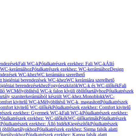
rendezések
Fali WC-k
Pótalkatrészek ezekhez: Fali WC-k
Álló
WC-kerámiához
Pótalkatrészek ezekhez: WC-kerámiához
Design
rendezések WC-khez
WC kerámiára szerelhető
t higiéniai berendezések WC-khez
WC kerámiára szerelhető
igiéniai berendezésekhez
Fogyóeszközök
WC-k és WC-ülőkék
Fali
Álló WC
Mélyöblítésű WC-k falon kívüli öblítőtartályhoz
Pótalkatrészek
tartály szaniterkerámiából készült WC-khez.
Monoblokk
WC-
omfort kivitelű WC-k
Mélyöblítésű WC-k, magasított
Pótalkatrészek
omfort kivitelű WC-ülőkék
Pótalkatrészek ezekhez: Comfort kivitelű
trészek ezekhez: Gyermek WC-k
Fali WC-k
Pótalkatrészek ezekhez:
Pótalkatrészek ezekhez: WC-ülőkék
WC-ülőkarimák
Pótalkatrészek
k
Pótalkatrészek ezekhez: Álló bidék
Kiegészítők
Pótalkatrészek
i öblítőtartályokhoz
Pótalkatrészek ezekhez: Sigma falsík alatti
tőtartályokhoz
Pótalkatrészek ezekhez: Kappa falsík alatti