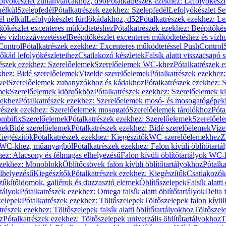
olyókészlet zuhanytálcákhoz, d90
Pótalkatrészek ezekhez: Lefolyókész
nélkül
Szelepfedél
Pótalkatrészek ezekhez: Szelepfedél
Lefolyókészlet Se
él nélkül
Lefolyókészlet fürdőkádakhoz, d52
Pótalkatrészek ezekhez: L
tőkészlet excenteres működtetéshez
Pótalkatrészek ezekhez: Beépítőké
és vízhozzávezetéssel
Beépítőkészlet excenteres működtetéshez és vízh
Control
Pótalkatrészek ezekhez: Excenteres működtetéssel PushControl
őkád lefolyókészleteihez
Csatlakozó készletek
Falsík alatti visszacsapó 
részek ezekhez: Szerelőelemek
Szerelőelemek WC-khez
Pótalkatrészek 
khez: Bidé szerelőelemek
Vizelde szerelőelemek
Pótalkatrészek ezekhez:
vel
Szerelőelemek zuhanyzókhoz és kádakhoz
Pótalkatrészek ezekhez:
mek
Szerelőelemek kiöntőkhöz
Pótalkatrészek ezekhez: Szerelőelemek k
pekhez
Pótalkatrészek ezekhez: Szerelőelemek mosó- és mosogatógépek
részek ezekhez: Szerelőelemek mosogató
Szerelőelemek tárolókhoz
Póta
ombifix
Szerelőelemek
Pótalkatrészek ezekhez: Szerelőelemek
Szerelőe
mek
Bidé szerelőelemek
Pótalkatrészek ezekhez: Bidé szerelőelemek
Vize
iegészítők
Pótalkatrészek ezekhez: Kiegészítők
WC-szerelőelemekhez
Z
ok WC-khez, műanyagból
Pótalkatrészek ezekhez: Falon kívüli öblítőta
hez: Alacsony és félmagas elhelyezésű
Falon kívüli öblítőtartályok WC-
ezekhez: Monoblokk
Öblítőcsövek falon kívüli öblítőtartályokhoz
Pótalka
lhelyezésű
Kiegészítők
Pótalkatrészek ezekhez: Kiegészítők
Csatlakozók
zűkítőidomok, gallérok és duzzasztó elemek
Öblítőszelepek
Falsík alatti
rtályok
Pótalkatrészek ezekhez: Omega falsík alatti öblítőtartályok
Delta f
zelepek
Pótalkatrészek ezekhez: Töltőszelepek
Töltőszelepek falon kívüli
trészek ezekhez: Töltőszelepek falsík alatti öblítőtartályokhoz
Töltőszel
z
Pótalkatrészek ezekhez: Töltőszelepek univerzális öblítőtartályokhoz
T