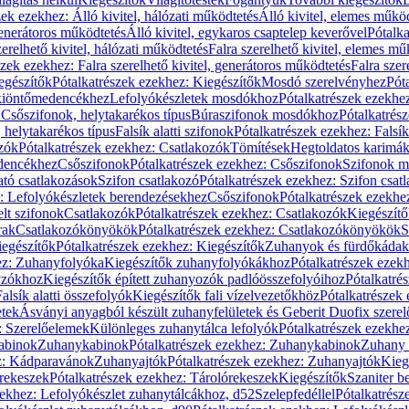
zek ezekhez: Álló kivitel, hálózati működtetés
Álló kivitel, elemes műkö
generátoros működtetés
Álló kivitel, egykaros csaptelep keverővel
Pótalka
erelhető kivitel, hálózati működtetés
Falra szerelhető kivitel, elemes mű
szek ezekhez: Falra szerelhető kivitel, generátoros működtetés
Falra szer
egészítők
Pótalkatrészek ezekhez: Kiegészítők
Mosdó szerelvényhez
Pót
 kiöntőmedencékhez
Lefolyókészletek mosdókhoz
Pótalkatrészek ezekhe
 Csőszifonok, helytakarékos típus
Búraszifonok mosdókhoz
Pótalkatrés
helytakarékos típus
Falsík alatti szifonok
Pótalkatrészek ezekhez: Falsík 
zók
Pótalkatrészek ezekhez: Csatlakozók
Tömítések
Hegtoldatos karimá
edencékhez
Csőszifonok
Pótalkatrészek ezekhez: Csőszifonok
Szifonok m
tó csatlakozások
Szifon csatlakozó
Pótalkatrészek ezekhez: Szifon csat
z: Lefolyókészletek berendezésekhez
Csőszifonok
Pótalkatrészek ezekhe
elt szifonok
Csatlakozók
Pótalkatrészek ezekhez: Csatlakozók
Kiegészít
rak
Csatlakozókönyökök
Pótalkatrészek ezekhez: Csatlakozókönyökök
S
egészítők
Pótalkatrészek ezekhez: Kiegészítők
Zuhanyok és fürdőkádak
ez: Zuhanyfolyóka
Kiegészítők zuhanyfolyókákhoz
Pótalkatrészek ezek
nyzókhoz
Kiegészítők épített zuhanyozók padlóösszefolyóihoz
Pótalkatré
alsík alatti összefolyók
Kiegészítők fali vízelvezetőkhöz
Pótalkatrészek 
etek
Ásványi anyagból készült zuhanyfelületek és Geberit Duofix szere
: Szerelőelemek
Különleges zuhanytálca lefolyók
Pótalkatrészek ezekhe
abinok
Zuhanykabinok
Pótalkatrészek ezekhez: Zuhanykabinok
Zuhany 
ez: Kádparavánok
Zuhanyajtók
Pótalkatrészek ezekhez: Zuhanyajtók
Kieg
rekeszek
Pótalkatrészek ezekhez: Tárolórekeszek
Kiegészítők
Szaniter b
zekhez: Lefolyókészlet zuhanytálcákhoz, d52
Szelepfedéllel
Pótalkatrész