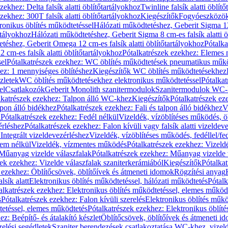
zekhez: Delta falsík alatti öblítőtartályokhoz
Twinline falsík alatti öblít
zekhez: 300T falsík alatti öblítőtartályokhoz
Kiegészítők
Fogyóeszközö
ronikus öblítés működtetéssel
Hálózati működtetéshez, Geberit Sigma 12 
rtályokhoz
Hálózati működtetéshez, Geberit Sigma 8 cm-es falsík alatti ö
téshez, Geberit Omega 12 cm-es falsík alatti öblítőtartályokhoz
Pótalk
cm-es falsík alatti öblítőtartályokhoz
Pótalkatrészek ezekhez: Elemes m
el
Pótalkatrészek ezekhez: WC öblítés működtetések pneumatikus műkö
ez: 1 mennyiséges öblítéshez
Kiegészítők WC öblítés működtetésekhez
zletek
WC öblítés működtetésekhez elektronikus működtetéssel
Pótalka
el
Csatlakozók
Geberit Monolith szanitermodulok
Szanitermodulok WC-
lkatrészek ezekhez: Talpon álló WC-khez
Kiegészítők
Pótalkatrészek ez
alpon álló bidékhez
Pótalkatrészek ezekhez: Fali és talpon álló bidékhez
V
l
Pótalkatrészek ezekhez: Fedél nélkül
Vizeldék, vízöblítéses működés, ö
érléshez
Pótalkatrészek ezekhez: Falon kívüli vagy falsík alatti vizeldev
Integrált vizeldevezérléshez
Vizeldék, vízöblítéses működés, fedéllel/fe
rem nélkül
Vizeldék, vízmentes működés
Pótalkatrészek ezekhez: Vizel
Műanyag vizelde válaszfalak
Pótalkatrészek ezekhez: Műanyag vizelde 
zek ezekhez: Vizelde válaszfalak szaniterkerámiából
Kiegészítők
Pótalka
 ezekhez: Öblítőcsövek, öblítőívek és átmeneti idomok
Rögzítési anyag
lsík alatt
Elektronikus öblítés működtetéssel, hálózati működtetés
Pótalk
alkatrészek ezekhez: Elektronikus öblítés működtetéssel, elemes működ
s
Pótalkatrészek ezekhez: Falon kívüli szerelés
Elektronikus öblítés műkö
tetéssel, elemes működtetés
Pótalkatrészek ezekhez: Elektronikus öblít
z: Beépítő- és átalakító készlet
Öblítőcsövek, öblítőívek és átmeneti i
elési segédletek
Szaniter berendezések csatlakoztatása WC-khez, vizel