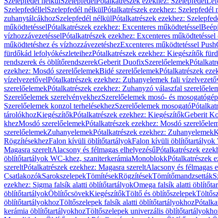
Szelepfedél nélkül
Szelepfedél
Pótalkatrészek ezekhez: Szelepfedél
Lef
Szelepfedéllel
Szelepfedél nélkül
Pótalkatrészek ezekhez: Szelepfedél 
zuhanytálcákhoz
Szelepfedél nélkül
Pótalkatrészek ezekhez: Szelepfed
működtetéssel
Pótalkatrészek ezekhez: Excenteres működtetéssel
Beépí
vízhozzávezetéssel
Pótalkatrészek ezekhez: Excenteres működtetéssel 
működtetéshez és vízhozzávezetéshez
Excenteres működtetéssel Push
fürdőkád lefolyókészleteihez
Pótalkatrészek ezekhez: Kiegészítők fürd
rendszerek és öblítőrendszerek
Geberit Duofix
Szerelőelemek
Pótalkat
ezekhez: Mosdó szerelőelemek
Bidé szerelőelemek
Pótalkatrészek eze
vízelvezetővel
Pótalkatrészek ezekhez: Zuhanyelemek fali vízelvezető
szerelőelemek
Pótalkatrészek ezekhez: Zuhanyzó válaszfal szerelőele
Szerelőelemek szerelvényekhez
Szerelőelemek mosó- és mosogatógé
Szerelőelemek konzol terhelésekhez
Szerelőelemek mosogató
Pótalkat
tárolókhoz
Kiegészítők
Pótalkatrészek ezekhez: Kiegészítők
Geberit K
khez
Mosdó szerelőelemek
Pótalkatrészek ezekhez: Mosdó szerelőele
szerelőelemek
Zuhanyelemek
Pótalkatrészek ezekhez: Zuhanyelemek
K
Rögzítésekhez
Falon kívüli öblítőtartályok
Falon kívüli öblítőtartály
Magasra szerelt
Alacsony és félmagas elhelyezésű
Pótalkatrészek ezek
öblítőtartályok WC-khez, szaniterkerámia
Monoblokk
Pótalkatrészek 
szerelt
Pótalkatrészek ezekhez: Magasra szerelt
Alacsony és félmagas e
Csatlakozók
Sarokszelepek
Tömítések
Rögzítések
Tömítőmandzsetták
S
ezekhez: Sigma falsík alatti öblítőtartályok
Omega falsík alatti öblítőta
öblítőtartályok
Öblítőcsövek
Kiegészítők
Töltő és öblítőszelepek
Töltős
öblítőtartályokhoz
Töltőszelepek falsík alatti öblítőtartályokhoz
Pótalka
kerámia öblítőtartályokhoz
Töltőszelepek univerzális öblítőtartályokho