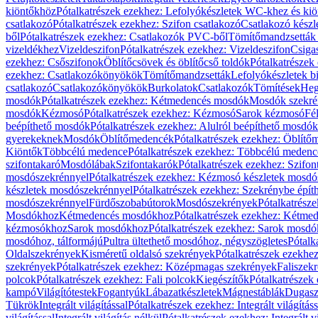
kiöntőkhöz
Pótalkatrészek ezekhez: Lefolyókészletek WC-khez és ki
csatlakozó
Pótalkatrészek ezekhez: Szifon csatlakozó
Csatlakozó készl
ből
Pótalkatrészek ezekhez: Csatlakozók PVC-ből
Tömítőmandzsetták
vizeldékhez
Vizeldeszifon
Pótalkatrészek ezekhez: Vizeldeszifon
Csiga
ezekhez: Csőszifonok
Öblítőcsövek és öblítőcső toldók
Pótalkatrészek
ezekhez: Csatlakozókönyökök
Tömítőmandzsetták
Lefolyókészletek b
csatlakozó
Csatlakozókönyökök
Burkolatok
Csatlakozók
Tömítések
Heg
mosdók
Pótalkatrészek ezekhez: Kétmedencés mosdók
Mosdók szekré
mosdók
Kézmosó
Pótalkatrészek ezekhez: Kézmosó
Sarok kézmosó
Fé
beépíthető mosdók
Pótalkatrészek ezekhez: Alulról beépíthető mosdók
gyerekeknek
Mosdók
Öblítőmedencék
Pótalkatrészek ezekhez: Öblít
Kiöntők
Többcélú medence
Pótalkatrészek ezekhez: Többcélú medenc
szifontakaró
Mosdólábak
Szifontakarók
Pótalkatrészek ezekhez: Szifon
mosdószekrénnyel
Pótalkatrészek ezekhez: Kézmosó készletek mosdó
készletek mosdószekrénnyel
Pótalkatrészek ezekhez: Szekrénybe épí
mosdószekrénnyel
Fürdőszobabútorok
Mosdószekrények
Pótalkatrész
Mosdókhoz
Kétmedencés mosdókhoz
Pótalkatrészek ezekhez: Kétm
kézmosókhoz
Sarok mosdókhoz
Pótalkatrészek ezekhez: Sarok mosd
mosdóhoz, tálformájú
Pultra ültethető mosdóhoz, négyszögletes
Pótalk
Oldalszekrények
Kisméretű oldalsó szekrények
Pótalkatrészek ezekhe
szekrények
Pótalkatrészek ezekhez: Középmagas szekrények
Faliszek
polcok
Pótalkatrészek ezekhez: Fali polcok
Kiegészítők
Pótalkatrészek
kampó
Világítótestek
Fogantyúk
Lábazatkészletek
Mágnestáblák
Dugasz
Tükrök
Integrált világítással
Pótalkatrészek ezekhez: Integrált világításs
világítással
Integrált világítás nélkül
Pótalkatrészek ezekhez: Integrált vi