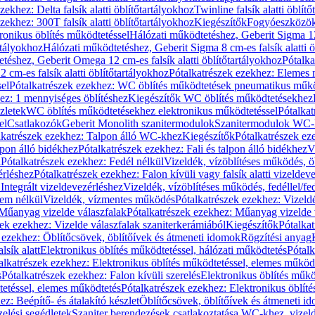
zekhez: Delta falsík alatti öblítőtartályokhoz
Twinline falsík alatti öblít
zekhez: 300T falsík alatti öblítőtartályokhoz
Kiegészítők
Fogyóeszközö
ronikus öblítés működtetéssel
Hálózati működtetéshez, Geberit Sigma 12 
rtályokhoz
Hálózati működtetéshez, Geberit Sigma 8 cm-es falsík alatti ö
téshez, Geberit Omega 12 cm-es falsík alatti öblítőtartályokhoz
Pótalk
cm-es falsík alatti öblítőtartályokhoz
Pótalkatrészek ezekhez: Elemes m
el
Pótalkatrészek ezekhez: WC öblítés működtetések pneumatikus műkö
ez: 1 mennyiséges öblítéshez
Kiegészítők WC öblítés működtetésekhez
zletek
WC öblítés működtetésekhez elektronikus működtetéssel
Pótalka
el
Csatlakozók
Geberit Monolith szanitermodulok
Szanitermodulok WC-
lkatrészek ezekhez: Talpon álló WC-khez
Kiegészítők
Pótalkatrészek ez
alpon álló bidékhez
Pótalkatrészek ezekhez: Fali és talpon álló bidékhez
V
l
Pótalkatrészek ezekhez: Fedél nélkül
Vizeldék, vízöblítéses működés, ö
érléshez
Pótalkatrészek ezekhez: Falon kívüli vagy falsík alatti vizeldev
Integrált vizeldevezérléshez
Vizeldék, vízöblítéses működés, fedéllel/fe
rem nélkül
Vizeldék, vízmentes működés
Pótalkatrészek ezekhez: Vizel
Műanyag vizelde válaszfalak
Pótalkatrészek ezekhez: Műanyag vizelde 
zek ezekhez: Vizelde válaszfalak szaniterkerámiából
Kiegészítők
Pótalka
 ezekhez: Öblítőcsövek, öblítőívek és átmeneti idomok
Rögzítési anyag
lsík alatt
Elektronikus öblítés működtetéssel, hálózati működtetés
Pótalk
alkatrészek ezekhez: Elektronikus öblítés működtetéssel, elemes működ
s
Pótalkatrészek ezekhez: Falon kívüli szerelés
Elektronikus öblítés műkö
tetéssel, elemes működtetés
Pótalkatrészek ezekhez: Elektronikus öblít
z: Beépítő- és átalakító készlet
Öblítőcsövek, öblítőívek és átmeneti i
elési segédletek
Szaniter berendezések csatlakoztatása WC-khez, vizel