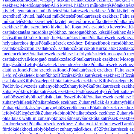
ezekhez: Mosdócsaptelep
Álló kivitel, hálózati működtetés
Pótalkatrés
kivitel, generátoros működtetés
Pótalkatrészek ezekhez: Álló kivitel, 
szerelhető kivitel, hálózati működtetés
Pótalkatrészek ezekhez: Falra sz
működtetés
Falra szerelhető kivitel, generátoros működtetés
Pótalkatré
ezekhez: Falra szerelhető kivitel, két fogantyús csaptelep keverővel
Ki
csatlakoztatása mosdókagylókhoz, mosogatókhoz, készülékekhez és
Csőszifonok
Csőszifonok, helytakarékos típus
Pótalkatrészek ezekhez:
helytakarékos típus
Pótalkatrészek ezekhez: Búraszifonok mosdókhoz, 
csatlakozó
Szifon csatlakozó
Csatlakozókönyökök
Burkolatok
Csatlako
medencékhez
Pótalkatrészek ezekhez: Lefolyókészletek mosogató m
csatlakozóval
Mosogató csatlakozások
Pótalkatrészek ezekhez: Mosoga
Kiegészítők
Lefolyókészletek berendezésekhez
Pótalkatrészek ezekhe
alatti szifonok
Falra szerelt szifonok
Pótalkatrészek ezekhez: Falra szer
Lefolyókészletek kiöntőkhöz
Bűzzárak
Pótalkatrészek ezekhez: Bűzzá
csatlakozó
Kifolyószelepek
Pótalkatrészek ezekhez: Kifolyószelepek
Ki
Padlóvíz-elvezetés zuhanyokhoz
Zuhanyfolyóka
Pótalkatrészek ezekh
zuhanyzókhoz
Pótalkatrészek ezekhez: Padlóösszefolyó épített zuha
padlóösszefolyóihoz
Falsík alatti összefolyók
Pótalkatrészek ezekhez: F
zuhanyfelületek
Pótalkatrészek ezekhez: Zuhanytálcák és zuhanyfelül
Zuhanytálcák ásványi anyagból
Szerelőelemek
Pótalkatrészek ezekhez
lefolyók
Kiegészítők
Zuhanykabinok
Pótalkatrészek ezekhez: Zuhanyk
oldalfalak walk-in zuhanyokhoz
Kádparavánok
Pótalkatrészek ezekh
tárolórekeszei
Pótalkatrészek ezekhez: Zuhanyok tárolórekeszei
Tároló
fürdőkádakhoz
Lefolyókészlet zuhanytálcákhoz, d52
Pótalkatrészek e