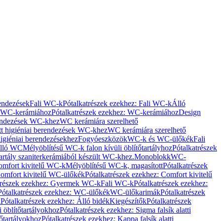
rendezések
Fali WC-k
Pótalkatrészek ezekhez: Fali WC-k
Álló
WC-kerámiához
Pótalkatrészek ezekhez: WC-kerámiához
Design
rendezések WC-khez
WC kerámiára szerelhető
t higiéniai berendezések WC-khez
WC kerámiára szerelhető
igiéniai berendezésekhez
Fogyóeszközök
WC-k és WC-ülőkék
Fali
Álló WC
Mélyöblítésű WC-k falon kívüli öblítőtartályhoz
Pótalkatrészek
tartály szaniterkerámiából készült WC-khez.
Monoblokk
WC-
omfort kivitelű WC-k
Mélyöblítésű WC-k, magasított
Pótalkatrészek
omfort kivitelű WC-ülőkék
Pótalkatrészek ezekhez: Comfort kivitelű
trészek ezekhez: Gyermek WC-k
Fali WC-k
Pótalkatrészek ezekhez:
Pótalkatrészek ezekhez: WC-ülőkék
WC-ülőkarimák
Pótalkatrészek
k
Pótalkatrészek ezekhez: Álló bidék
Kiegészítők
Pótalkatrészek
i öblítőtartályokhoz
Pótalkatrészek ezekhez: Sigma falsík alatti
tőtartályokhoz
Pótalkatrészek ezekhez: Kappa falsík alatti