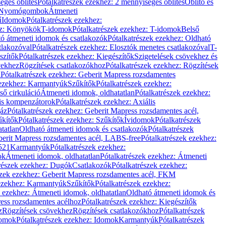
éges öblítés
Pótalkatrészek ezekhez: 2 mennyiséges öblítés
Öblítő és
Nyomógombok
Átmeneti
ű
Idomok
Pótalkatrészek ezekhez:
ez: Könyökök
T-idomok
Pótalkatrészek ezekhez: T-idomok
Belső
ó átmeneti idomok és csatlakozók
Pótalkatrészek ezekhez: Oldható
tlakozóval
Pótalkatrészek ezekhez: Elosztók menetes csatlakozóval
T-
szítők
Pótalkatrészek ezekhez: Kiegészítők
Szigetelések csövekhez és
vekhez
Rögzítések csatlakozókhoz
Pótalkatrészek ezekhez: Rögzítések
l
Pótalkatrészek ezekhez: Geberit Mapress rozsdamentes
 ezekhez: Karmantyúk
Szűkítők
Pótalkatrészek ezekhez:
ső cirkuláció
Átmeneti idomok, oldhatatlan
Pótalkatrészek ezekhez:
is kompenzátorok
Pótalkatrészek ezekhez: Axiális
gáz
Pótalkatrészek ezekhez: Geberit Mapress rozsdamentes acél,
űkítők
Pótalkatrészek ezekhez: Szűkítők
Ívidomok
Pótalkatrészek
tatlan
Oldható átmeneti idomok és csatlakozók
Pótalkatrészek
erit Mapress rozsdamentes acél, LABS-free
Pótalkatrészek ezekhez:
521
Karmantyúk
Pótalkatrészek ezekhez:
ok
Átmeneti idomok, oldhatatlan
Pótalkatrészek ezekhez: Átmeneti
részek ezekhez: Dugók
Csatlakozók
Pótalkatrészek ezekhez:
szek ezekhez: Geberit Mapress rozsdamentes acél, FKM
 ezekhez: Karmantyúk
Szűkítők
Pótalkatrészek ezekhez:
k ezekhez: Átmeneti idomok, oldhatatlan
Oldható átmeneti idomok és
ess rozsdamentes acélhoz
Pótalkatrészek ezekhez: Kiegészítők
z
Rögzítések csövekhez
Rögzítések csatlakozókhoz
Pótalkatrészek
omok
Pótalkatrészek ezekhez: Idomok
Karmantyúk
Pótalkatrészek