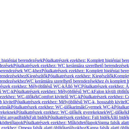
 higiéniai berendezések
Pótalkatrészek ezekhez: Komplett higiéniai be
dezések
Pótalkatrészek ezekhez: WC kerámiára szerelhető berendezések
 berendezések WC-khez
Pótalkatrészek ezekhez: Komplett higiéniai be
erendezésekhez
Kiegészítők
Pótalkatrészek ezekhez: Kiegészítők
Komplet
erendezésekhez
WC kerámiára szerelhető berendezésekhez és komplett h
részek ezekhez: Mélyöblítésű WC-k
Álló WC
Pótalkatrészek ezekhez: 
sű WC-k
Pótalkatrészek ezekhez: Mélyöblítésű WC-k
Falon kívüli öblítő
k ezekhez: WC-ülőkék
Comfort kivitelű WC-k
Pótalkatrészek ezekhez: C
 kivitel
Pótalkatrészek ezekhez: Mélyöblítésű WC-k, hosszabb kivitel
C
rimák
Pótalkatrészek ezekhez: WC-ülőkarimák
Gyermek WC-k
Pótalka
rekeknek
Pótalkatrészek ezekhez: WC-ülőkék gyerekeknek
WC-ülőkék
tési anyag
Bidék
Fali bidék
Pótalkatrészek ezekhez: Fali bidék
Álló bidé
ödtetőlapok
Pótalkatrészek ezekhez: Működtetőlapok
Sigma falsík alatt
 ezekhez: Omega falsík alatti öblítőtartályokhoz
Kappa falsík alatti öblí