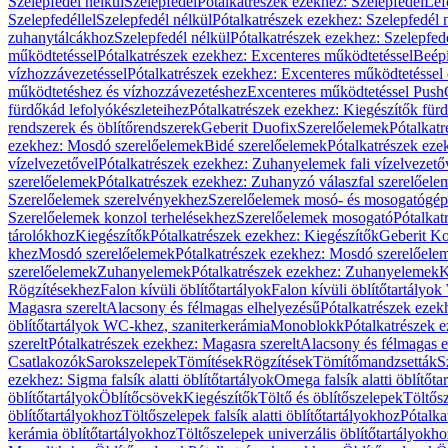
Szelepfedél nélkül
Szelepfedél
Pótalkatrészek ezekhez: Szelepfedél
Lef
Szelepfedéllel
Szelepfedél nélkül
Pótalkatrészek ezekhez: Szelepfedél 
zuhanytálcákhoz
Szelepfedél nélkül
Pótalkatrészek ezekhez: Szelepfed
működtetéssel
Pótalkatrészek ezekhez: Excenteres működtetéssel
Beépí
vízhozzávezetéssel
Pótalkatrészek ezekhez: Excenteres működtetéssel 
működtetéshez és vízhozzávezetéshez
Excenteres működtetéssel Push
fürdőkád lefolyókészleteihez
Pótalkatrészek ezekhez: Kiegészítők fürd
rendszerek és öblítőrendszerek
Geberit Duofix
Szerelőelemek
Pótalkat
ezekhez: Mosdó szerelőelemek
Bidé szerelőelemek
Pótalkatrészek eze
vízelvezetővel
Pótalkatrészek ezekhez: Zuhanyelemek fali vízelvezető
szerelőelemek
Pótalkatrészek ezekhez: Zuhanyzó válaszfal szerelőele
Szerelőelemek szerelvényekhez
Szerelőelemek mosó- és mosogatógé
Szerelőelemek konzol terhelésekhez
Szerelőelemek mosogató
Pótalkat
tárolókhoz
Kiegészítők
Pótalkatrészek ezekhez: Kiegészítők
Geberit K
khez
Mosdó szerelőelemek
Pótalkatrészek ezekhez: Mosdó szerelőele
szerelőelemek
Zuhanyelemek
Pótalkatrészek ezekhez: Zuhanyelemek
K
Rögzítésekhez
Falon kívüli öblítőtartályok
Falon kívüli öblítőtartály
Magasra szerelt
Alacsony és félmagas elhelyezésű
Pótalkatrészek ezek
öblítőtartályok WC-khez, szaniterkerámia
Monoblokk
Pótalkatrészek 
szerelt
Pótalkatrészek ezekhez: Magasra szerelt
Alacsony és félmagas e
Csatlakozók
Sarokszelepek
Tömítések
Rögzítések
Tömítőmandzsetták
S
ezekhez: Sigma falsík alatti öblítőtartályok
Omega falsík alatti öblítőta
öblítőtartályok
Öblítőcsövek
Kiegészítők
Töltő és öblítőszelepek
Töltős
öblítőtartályokhoz
Töltőszelepek falsík alatti öblítőtartályokhoz
Pótalka
kerámia öblítőtartályokhoz
Töltőszelepek univerzális öblítőtartályokho