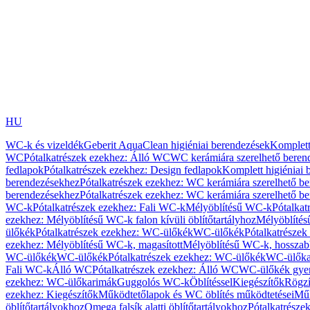
HU
WC-k és vizeldék
Geberit AquaClean higiéniai berendezések
Komplett
WC
Pótalkatrészek ezekhez: Álló WC
WC kerámiára szerelhető beren
fedlapok
Pótalkatrészek ezekhez: Design fedlapok
Komplett higiéniai
berendezésekhez
Pótalkatrészek ezekhez: WC kerámiára szerelhető b
berendezésekhez
Pótalkatrészek ezekhez: WC kerámiára szerelhető b
WC-k
Pótalkatrészek ezekhez: Fali WC-k
Mélyöblítésű WC-k
Pótalkat
ezekhez: Mélyöblítésű WC-k falon kívüli öblítőtartályhoz
Mélyöblíté
ülőkék
Pótalkatrészek ezekhez: WC-ülőkék
WC-ülőkék
Pótalkatrésze
ezekhez: Mélyöblítésű WC-k, magasított
Mélyöblítésű WC-k, hosszabb
WC-ülőkék
WC-ülőkék
Pótalkatrészek ezekhez: WC-ülőkék
WC-ülőka
Fali WC-k
Álló WC
Pótalkatrészek ezekhez: Álló WC
WC-ülőkék gye
ezekhez: WC-ülőkarimák
Guggolós WC-k
Öblítéssel
Kiegészítők
Rögzí
ezekhez: Kiegészítők
Működtetőlapok és WC öblítés működtetései
Műk
öblítőtartályokhoz
Omega falsík alatti öblítőtartályokhoz
Pótalkatrészek