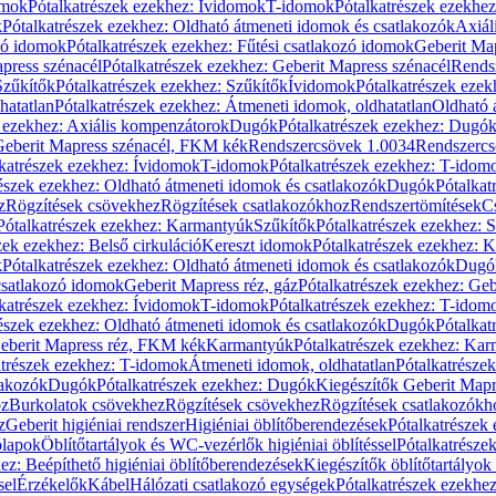
omok
Pótalkatrészek ezekhez: Ívidomok
T-idomok
Pótalkatrészek ezekhe
k
Pótalkatrészek ezekhez: Oldható átmeneti idomok és csatlakozók
Axiál
zó idomok
Pótalkatrészek ezekhez: Fűtési csatlakozó idomok
Geberit Map
press szénacél
Pótalkatrészek ezekhez: Geberit Mapress szénacél
Rends
Szűkítők
Pótalkatrészek ezekhez: Szűkítők
Ívidomok
Pótalkatrészek eze
hatatlan
Pótalkatrészek ezekhez: Átmeneti idomok, oldhatatlan
Oldható 
k ezekhez: Axiális kompenzátorok
Dugók
Pótalkatrészek ezekhez: Dugó
 Geberit Mapress szénacél, FKM kék
Rendszercsövek 1.0034
Rendszercs
katrészek ezekhez: Ívidomok
T-idomok
Pótalkatrészek ezekhez: T-idom
észek ezekhez: Oldható átmeneti idomok és csatlakozók
Dugók
Pótalkat
z
Rögzítések csövekhez
Rögzítések csatlakozókhoz
Rendszertömítések
C
Pótalkatrészek ezekhez: Karmantyúk
Szűkítők
Pótalkatrészek ezekhez: 
zek ezekhez: Belső cirkuláció
Kereszt idomok
Pótalkatrészek ezekhez: 
k
Pótalkatrészek ezekhez: Oldható átmeneti idomok és csatlakozók
Dugó
 csatlakozó idomok
Geberit Mapress réz, gáz
Pótalkatrészek ezekhez: Geb
katrészek ezekhez: Ívidomok
T-idomok
Pótalkatrészek ezekhez: T-idom
észek ezekhez: Oldható átmeneti idomok és csatlakozók
Dugók
Pótalkat
Geberit Mapress réz, FKM kék
Karmantyúk
Pótalkatrészek ezekhez: Ka
atrészek ezekhez: T-idomok
Átmeneti idomok, oldhatatlan
Pótalkatrésze
lakozók
Dugók
Pótalkatrészek ezekhez: Dugók
Kiegészítők Geberit Mapr
oz
Burkolatok csövekhez
Rögzítések csövekhez
Rögzítések csatlakozókh
z
Geberit higiéniai rendszer
Higiéniai öblítőberendezések
Pótalkatrészek 
ólapok
Öblítőtartályok és WC-vezérlők higiéniai öblítéssel
Pótalkatrésze
ez: Beépíthető higiéniai öblítőberendezések
Kiegészítők öblítőtartályok
sel
Érzékelők
Kábel
Hálózati csatlakozó egységek
Pótalkatrészek ezekhez