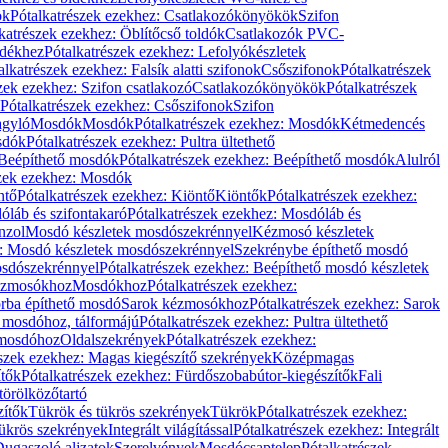
ök
Pótalkatrészek ezekhez: Csatlakozókönyökök
Szifon
katrészek ezekhez: Öblítőcső toldók
Csatlakozók PVC-
ldékhez
Pótalkatrészek ezekhez: Lefolyókészletek
alkatrészek ezekhez: Falsík alatti szifonok
Csőszifonok
Pótalkatrészek
zek ezekhez: Szifon csatlakozó
Csatlakozókönyökök
Pótalkatrészek
Pótalkatrészek ezekhez: Csőszifonok
Szifon
gyló
Mosdók
Mosdók
Pótalkatrészek ezekhez: Mosdók
Kétmedencés
osdók
Pótalkatrészek ezekhez: Pultra ültethető
Beépíthető mosdók
Pótalkatrészek ezekhez: Beépíthető mosdók
Alulról
szek ezekhez: Mosdók
ntő
Pótalkatrészek ezekhez: Kiöntő
Kiöntők
Pótalkatrészek ezekhez:
láb és szifontakaró
Pótalkatrészek ezekhez: Mosdóláb és
nzol
Mosdó készletek mosdószekrénnyel
Kézmosó készletek
z: Mosdó készletek mosdószekrénnyel
Szekrénybe építhető mosdó
osdószekrénnyel
Pótalkatrészek ezekhez: Beépíthető mosdó készletek
Kézmosókhoz
Mosdókhoz
Pótalkatrészek ezekhez:
orba építhető mosdó
Sarok kézmosókhoz
Pótalkatrészek ezekhez: Sarok
ő mosdóhoz, tálformájú
Pótalkatrészek ezekhez: Pultra ültethető
 mosdóhoz
Oldalszekrények
Pótalkatrészek ezekhez:
észek ezekhez: Magas kiegészítő szekrények
Középmagas
ítők
Pótalkatrészek ezekhez: Fürdőszobabútor-kiegészítők
Fali
törölközőtartó
zítők
Tükrök és tükrös szekrények
Tükrök
Pótalkatrészek ezekhez:
Tükrös szekrények
Integrált világítással
Pótalkatrészek ezekhez: Integrált
ugaszoló aljzatok
Szerelvények
Mosdócsaptelep
Pótalkatrészek