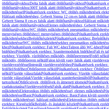
öblítőtartályokhoz
Delta falsík alatti öblítőtartályokhoz
Pótalkatrészek e
öblítőtartályokhoz
300T falsík alatti öblítőtartályokhoz
Pótalkatrészek e
működtetéssel
Pótalkatrészek ezekhez: WC öblítés működtetések elekt
Hálózati működtetéshez, Geberit Sigma 12 cm-es falsík alatti öblítőta
Geberit Sigma 8 cm-es falsík alatti öblítőtartályokhoz
Hálózati működte
falsík alatti öblítőtartályokhoz
Elemes működtetéshez, Geberit Sigma 12 
öblítőtartályokhoz
WC öblítés működtetések pneumatikus működtetéss
mennyiséges öblítéshez
1 mennyiséges öblítéshez
Pótalkatrészek ezekh
működtetésekhez
Beépítőkészletek
Pótalkatrészek ezekhez: Beépítőkés
működtetéssel
WC öblítés működtetésekhez pneumatikus működtetéss
khez
Pótalkatrészek ezekhez: Fali WC-khez
Talpon álló WC-khez
Póta
bidékhez
Pótalkatrészek ezekhez: Szanitermodulok bidékhez
Fali és t
ezekhez: Vizeldék, vízöblítéses működés, öblítőperemmel
Fedél nélkü
működés, öblítőperem nélkül
Falon kívüli vagy falsík alatti vizeldevez
vizeldevezérléssel
Integrált vizeldevezérléshez
Pótalkatrészek ezekhez: 
fedéllel/fedélhez
Öblítőperem nélkül
Pótalkatrészek ezekhez: Öblítőpe
nélkül
Vizelde válaszfalak
Pótalkatrészek ezekhez: Vizelde válaszfalak
vizelde válaszfalak
Vizelde válaszfalak szaniterkerámiából
Pótalkatrés
tartozékok
Öblítőcsövek, öblítőívek és átmeneti idomok
Pótalkatrészek
csatlakoztatása
Vizeldevezérlések
Falsík alatt
Pótalkatrészek ezekhez: Fa
működtetés
Elektronikus öblítés működtetéssel, elemes működtetés
Pót
működtetéssel
Basic
Pótalkatrészek ezekhez: Basic
Falon kívüli szerelé
öblítés működtetéssel, hálózati működtetés
Elektronikus öblítés működ
ezekhez: Kiegészítők
Beépítő- és átalakító készlet
Pótalkatrészek ezekhe
Felújítókészletek
Takarólapok
Integrált vezérlések
Egyéb tartozékok
Kez