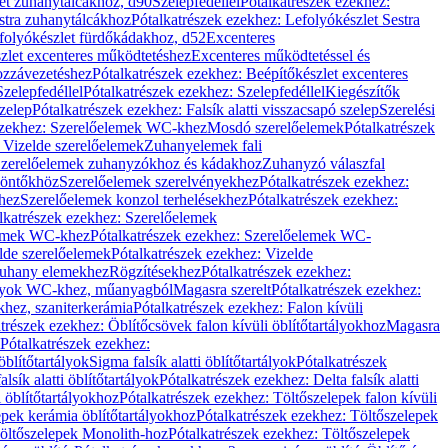
let zuhanytálcákhoz, d90
Szelepfedéllel
Pótalkatrészek ezekhez:
stra zuhanytálcákhoz
Pótalkatrészek ezekhez: Lefolyókészlet Sestra
efolyókészlet fürdőkádakhoz, d52
Excenteres
szlet excenteres működtetéshez
Excenteres működtetéssel és
ozzávezetéshez
Pótalkatrészek ezekhez: Beépítőkészlet excenteres
Szelepfedéllel
Pótalkatrészek ezekhez: Szelepfedéllel
Kiegészítők
szelep
Pótalkatrészek ezekhez: Falsík alatti visszacsapó szelep
Szerelési
ezekhez: Szerelőelemek WC-khez
Mosdó szerelőelemek
Pótalkatrészek
 Vizelde szerelőelemek
Zuhanyelemek fali
 Szerelőelemek zuhanyzókhoz és kádakhoz
Zuhanyzó válaszfal
iöntőkhöz
Szerelőelemek szerelvényekhez
Pótalkatrészek ezekhez:
hez
Szerelőelemek konzol terhelésekhez
Pótalkatrészek ezekhez:
lkatrészek ezekhez: Szerelőelemek
lemek WC-khez
Pótalkatrészek ezekhez: Szerelőelemek WC-
lde szerelőelemek
Pótalkatrészek ezekhez: Vizelde
uhany elemekhez
Rögzítésekhez
Pótalkatrészek ezekhez:
rtályok WC-khez, műanyagból
Magasra szerelt
Pótalkatrészek ezekhez:
khez, szaniterkerámia
Pótalkatrészek ezekhez: Falon kívüli
trészek ezekhez: Öblítőcsövek falon kívüli öblítőtartályokhoz
Magasra
Pótalkatrészek ezekhez:
 öblítőtartályok
Sigma falsík alatti öblítőtartályok
Pótalkatrészek
alsík alatti öblítőtartályok
Pótalkatrészek ezekhez: Delta falsík alatti
 öblítőtartályokhoz
Pótalkatrészek ezekhez: Töltőszelepek falon kívüli
epek kerámia öblítőtartályokhoz
Pótalkatrészek ezekhez: Töltőszelepek
öltőszelepek Monolith-hoz
Pótalkatrészek ezekhez: Töltőszelepek