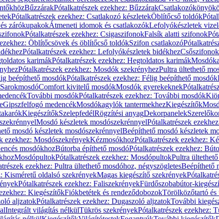
öntőkhöz
Bűzzárak
Pótalkatrészek ezekhez: Bűzzárak
Csatlakozókönyök
etek
Pótalkatrészek ezekhez: Csatlakozó készletek
Öblítőcső toldók
Pótal
 és zárókupakok
Átmeneti idomok és csatlakozók
Lefolyókészletek vize
szifonok
Pótalkatrészek ezekhez: Csigaszifonok
Falsík alatti szifonok
Pót
 ezekhez: Öblítőcsövek és öblítőcső toldók
Szifon csatlakozó
Pótalkatrés
idékhez
Pótalkatrészek ezekhez: Lefolyókészletek bidékhez
Csőszifonok
toldatos karimák
Pótalkatrészek ezekhez: Hegtoldatos karimák
Mosdóka
nyhez
Pótalkatrészek ezekhez: Mosdók szekrényhez
Pultra ültethető m
lig beépíthető mosdók
Pótalkatrészek ezekhez: Félig beépíthető mosdók
Sarokmosdó
Comfort kivitelű mosdók
Mosdók gyerekeknek
Pótalkatré
őmedencék
További mosdók
Pótalkatrészek ezekhez: További mosdók
Kiö
e
Gipszfelfogó medencék
Mosdókagylók tantermekhez
Kiegészítők
Mosdó
takarók
Kiegészítők
Szelepfedél
Rögzítési anyag
Dekorpanelek
Szerelőko
szekrénnyel
Mosdó készletek mosdószekrénnyel
Pótalkatrészek ezekhe
thető mosdó készletek mosdószekrénnyel
Beépíthető mosdó készletek m
ek ezekhez: Mosdószekrények
Kézmosókhoz
Pótalkatrészek ezekhez: 
edencés mosdókhoz
Bútorba építhető mosdó
Pótalkatrészek ezekhez: Bút
ókhoz
Mosdópultok
Pótalkatrészek ezekhez: Mosdópultok
Pultra ültethet
atrészek ezekhez: Pultra ültethető mosdóhoz, négyszögletes
Beépíthető
z: Kisméretű oldalsó szekrények
Magas kiegészítő szekrények
Pótalkatr
rények
Pótalkatrészek ezekhez: Faliszekrények
Fürdőszobabútor-kiegész
 ezekhez: Kiegészítők
Fiókbetétek és rendeződobozok
Törölközőtartó és 
oló aljzatok
Pótalkatrészek ezekhez: Dugaszoló aljzatok
További kiegés
al
Integrált világítás nélkül
Tükrös szekrények
Pótalkatrészek ezekhez: 
lágítás nélkül
Kiegészítők
Világítótestek
Fogantyúk
További kiegészítők
D