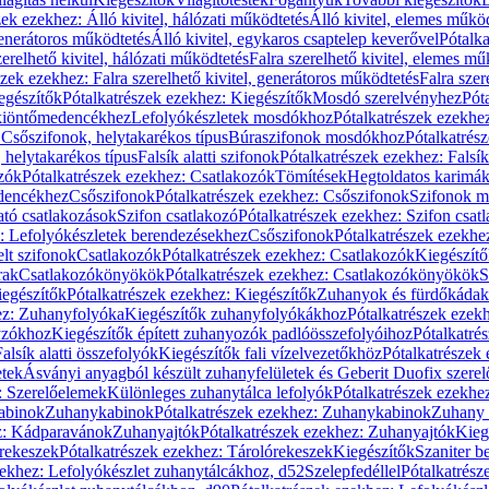
zek ezekhez: Álló kivitel, hálózati működtetés
Álló kivitel, elemes műkö
generátoros működtetés
Álló kivitel, egykaros csaptelep keverővel
Pótalka
erelhető kivitel, hálózati működtetés
Falra szerelhető kivitel, elemes mű
szek ezekhez: Falra szerelhető kivitel, generátoros működtetés
Falra szer
egészítők
Pótalkatrészek ezekhez: Kiegészítők
Mosdó szerelvényhez
Pót
 kiöntőmedencékhez
Lefolyókészletek mosdókhoz
Pótalkatrészek ezekhe
 Csőszifonok, helytakarékos típus
Búraszifonok mosdókhoz
Pótalkatrés
helytakarékos típus
Falsík alatti szifonok
Pótalkatrészek ezekhez: Falsík 
zók
Pótalkatrészek ezekhez: Csatlakozók
Tömítések
Hegtoldatos karimá
edencékhez
Csőszifonok
Pótalkatrészek ezekhez: Csőszifonok
Szifonok m
tó csatlakozások
Szifon csatlakozó
Pótalkatrészek ezekhez: Szifon csat
z: Lefolyókészletek berendezésekhez
Csőszifonok
Pótalkatrészek ezekhe
elt szifonok
Csatlakozók
Pótalkatrészek ezekhez: Csatlakozók
Kiegészít
rak
Csatlakozókönyökök
Pótalkatrészek ezekhez: Csatlakozókönyökök
S
egészítők
Pótalkatrészek ezekhez: Kiegészítők
Zuhanyok és fürdőkádak
ez: Zuhanyfolyóka
Kiegészítők zuhanyfolyókákhoz
Pótalkatrészek ezek
nyzókhoz
Kiegészítők épített zuhanyozók padlóösszefolyóihoz
Pótalkatré
alsík alatti összefolyók
Kiegészítők fali vízelvezetőkhöz
Pótalkatrészek 
etek
Ásványi anyagból készült zuhanyfelületek és Geberit Duofix szere
: Szerelőelemek
Különleges zuhanytálca lefolyók
Pótalkatrészek ezekhe
abinok
Zuhanykabinok
Pótalkatrészek ezekhez: Zuhanykabinok
Zuhany 
ez: Kádparavánok
Zuhanyajtók
Pótalkatrészek ezekhez: Zuhanyajtók
Kieg
rekeszek
Pótalkatrészek ezekhez: Tárolórekeszek
Kiegészítők
Szaniter b
zekhez: Lefolyókészlet zuhanytálcákhoz, d52
Szelepfedéllel
Pótalkatrész