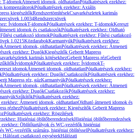
z: T-idomok
Átmeneti idomok, oldhatatlan
Pótalkatrészek ezekhez:
is kompenzátorok
Pótalkatrészek ezekhez: Axiális
ress kiegészítők
Rendszertömítések
Csavarkészletek karimás
zercsövek 1.0034
Rendszercsövek
khez: Ívidomok
T-idomok
Pótalkatrészek ezekhez: T-idomok
Kereszt
átmeneti idomok és csatlakozók
Pótalkatrészek ezekhez: Oldható
k
Fűtési csatlakozó idomok
Pótalkatrészek ezekhez: Fűtési csatlakozó
övek 1.0215
Közdarabok
Karmantyúk
Pótalkatrészek ezekhez:
ok
Átmeneti idomok, oldhatatlan
Pótalkatrészek ezekhez: Átmeneti
részek ezekhez: Dugók
Kiegészítők Geberit Mapress
savarkészletek karimás kötésekhez
Geberit Mapress réz
Geberit
Szűkítők
Ívidomok
Pótalkatrészek ezekhez: Ívidomok
T-
Kereszt idomok
Átmeneti idomok, oldhatatlan
Pótalkatrészek ezekhez:
k
Pótalkatrészek ezekhez: Dugók
Csatlakozók
Pótalkatrészek ezekhez:
erit Mapress réz, gáz
Karmantyúk
Pótalkatrészek ezekhez:
ok
Átmeneti idomok, oldhatatlan
Pótalkatrészek ezekhez: Átmeneti
részek ezekhez: Dugók
Csatlakozók
Pótalkatrészek ezekhez:
rmantyúk
Szűkítők
Pótalkatrészek ezekhez:
k ezekhez: Átmeneti idomok, oldhatatlan
Oldható átmeneti idomok és
ess rézhez
Pótalkatrészek ezekhez: Kiegészítők Geberit Mapress
oz
Pótalkatrészek ezekhez: Rögzítések
ezekhez: Higiéniai öblítőberendezések
Higiéniai öblítőberendezések
k ezekhez: Öblítőtartályok és WC-vezérlők higiéniai
 és WC-vezérlők számára, higiéniai öblítéssel
Pótalkatrészek ezekhez:
: Hálózati csatlakozó egységek
Hálózati