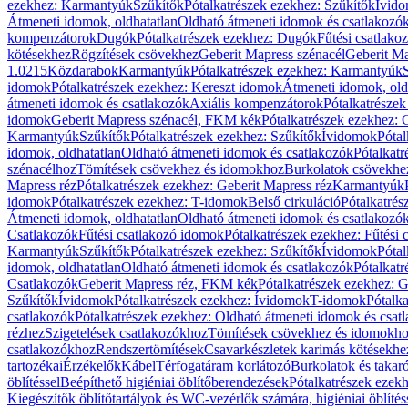
ezekhez: Karmantyúk
Szűkítők
Pótalkatrészek ezekhez: Szűkítők
Ívid
Átmeneti idomok, oldhatatlan
Oldható átmeneti idomok és csatlakozó
kompenzátorok
Dugók
Pótalkatrészek ezekhez: Dugók
Fűtési csatlako
kötésekhez
Rögzítések csövekhez
Geberit Mapress szénacél
Geberit Ma
1.0215
Közdarabok
Karmantyúk
Pótalkatrészek ezekhez: Karmantyúk
idomok
Pótalkatrészek ezekhez: Kereszt idomok
Átmeneti idomok, old
átmeneti idomok és csatlakozók
Axiális kompenzátorok
Pótalkatrésze
idomok
Geberit Mapress szénacél, FKM kék
Pótalkatrészek ezekhez:
Karmantyúk
Szűkítők
Pótalkatrészek ezekhez: Szűkítők
Ívidomok
Pótal
idomok, oldhatatlan
Oldható átmeneti idomok és csatlakozók
Pótalkatr
szénacélhoz
Tömítések csövekhez és idomokhoz
Burkolatok csövekhe
Mapress réz
Pótalkatrészek ezekhez: Geberit Mapress réz
Karmantyúk
idomok
Pótalkatrészek ezekhez: T-idomok
Belső cirkuláció
Pótalkatrés
Átmeneti idomok, oldhatatlan
Oldható átmeneti idomok és csatlakozó
Csatlakozók
Fűtési csatlakozó idomok
Pótalkatrészek ezekhez: Fűtési
Karmantyúk
Szűkítők
Pótalkatrészek ezekhez: Szűkítők
Ívidomok
Pótal
idomok, oldhatatlan
Oldható átmeneti idomok és csatlakozók
Pótalkatr
Csatlakozók
Geberit Mapress réz, FKM kék
Pótalkatrészek ezekhez: 
Szűkítők
Ívidomok
Pótalkatrészek ezekhez: Ívidomok
T-idomok
Pótalk
csatlakozók
Pótalkatrészek ezekhez: Oldható átmeneti idomok és csat
rézhez
Szigetelések csatlakozókhoz
Tömítések csövekhez és idomokh
csatlakozókhoz
Rendszertömítések
Csavarkészletek karimás kötésekhe
tartozékai
Érzékelők
Kábel
Térfogatáram korlátozó
Burkolatok és takar
öblítéssel
Beépíthető higiéniai öblítőberendezések
Pótalkatrészek ezekh
Kiegészítők öblítőtartályok és WC-vezérlők számára, higiéniai öblítés