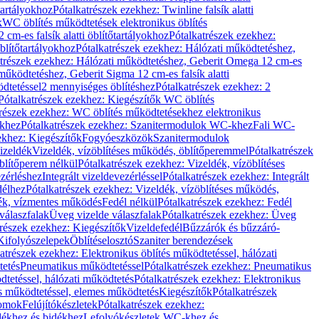
őtartályokhoz
Pótalkatrészek ezekhez: Twinline falsík alatti
k
WC öblítés működtetések elektronikus öblítés
cm-es falsík alatti öblítőtartályokhoz
Pótalkatrészek ezekhez:
blítőtartályokhoz
Pótalkatrészek ezekhez: Hálózati működtetéshez,
atrészek ezekhez: Hálózati működtetéshez, Geberit Omega 12 cm-es
űködtetéshez, Geberit Sigma 12 cm-es falsík alatti
dtetéssel
2 mennyiséges öblítéshez
Pótalkatrészek ezekhez: 2
Pótalkatrészek ezekhez: Kiegészítők WC öblítés
trészek ezekhez: WC öblítés működtetésekhez elektronikus
khez
Pótalkatrészek ezekhez: Szanitermodulok WC-khez
Fali WC-
ekhez: Kiegészítők
Fogyóeszközök
Szanitermodulok
izeldék
Vizeldék, vízöblítéses működés, öblítőperemmel
Pótalkatrészek
blítőperem nélkül
Pótalkatrészek ezekhez: Vizeldék, vízöblítéses
ezérléshez
Integrált vizeldevezérléssel
Pótalkatrészek ezekhez: Integrált
délhez
Pótalkatrészek ezekhez: Vizeldék, vízöblítéses működés,
dék, vízmentes működés
Fedél nélkül
Pótalkatrészek ezekhez: Fedél
válaszfalak
Üveg vizelde válaszfalak
Pótalkatrészek ezekhez: Üveg
trészek ezekhez: Kiegészítők
Vizeldefedél
Bűzzárók és bűzzáró-
Kifolyószelepek
Öblítéselosztó
Szaniter berendezések
atrészek ezekhez: Elektronikus öblítés működtetéssel, hálózati
tetés
Pneumatikus működtetéssel
Pótalkatrészek ezekhez: Pneumatikus
dtetéssel, hálózati működtetés
Pótalkatrészek ezekhez: Elektronikus
és működtetéssel, elemes működtetés
Kiegészítők
Pótalkatrészek
domok
Felújítókészletek
Pótalkatrészek ezekhez:
dékhez és bidékhez
Lefolyókészletek WC-khez és