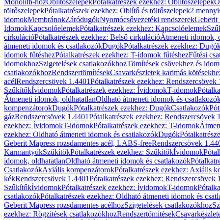
Monolith-hoz
Öblítőszelepek
Pótalkatrészek ezekhez: Öblítőszelepek
Ö
töltőszelepek
Pótalkatrészek ezekhez: Öblítő és töltőszelepek
2 mennyis
idomok
Membránok
Záródugók
Nyomócsővezetéki rendszerek
Geberit
Idomok
Kapcsolóelemek
Pótalkatrészek ezekhez: Kapcsolóelemek
Szű
cirkuláció
Pótalkatrészek ezekhez: Belső cirkuláció
Átmeneti idomok, o
átmeneti idomok és csatlakozók
Dugók
Pótalkatrészek ezekhez: Dugó
idomok fűtéshez
Pótalkatrészek ezekhez: T-idomok fűtéshez
Fűtési cs
idomokhoz
Szigetelések csatlakozókhoz
Tömítések csövekhez és ido
csatlakozókhoz
Rendszertömítések
Csavarkészletek karimás kötésekhe
acél
Rendszercsövek 1.4401
Pótalkatrészek ezekhez: Rendszercsövek
Szűkítők
Ívidomok
Pótalkatrészek ezekhez: Ívidomok
T-idomok
Pótalk
Átmeneti idomok, oldhatatlan
Oldható átmeneti idomok és csatlakozó
kompenzátorok
Dugók
Pótalkatrészek ezekhez: Dugók
Csatlakozók
Pót
gáz
Rendszercsövek 1.4401
Pótalkatrészek ezekhez: Rendszercsövek 
ezekhez: Ívidomok
T-idomok
Pótalkatrészek ezekhez: T-idomok
Átmene
ezekhez: Oldható átmeneti idomok és csatlakozók
Dugók
Pótalkatrész
Geberit Mapress rozsdamentes acél, LABS-free
Rendszercsövek 1.44
Karmantyúk
Szűkítők
Pótalkatrészek ezekhez: Szűkítők
Ívidomok
Pótal
idomok, oldhatatlan
Oldható átmeneti idomok és csatlakozók
Pótalkatr
Csatlakozók
Axiális kompenzátorok
Pótalkatrészek ezekhez: Axiális 
kék
Rendszercsövek 1.4401
Pótalkatrészek ezekhez: Rendszercsövek 
Szűkítők
Ívidomok
Pótalkatrészek ezekhez: Ívidomok
T-idomok
Pótalk
csatlakozók
Pótalkatrészek ezekhez: Oldható átmeneti idomok és csat
Geberit Mapress rozsdamentes acélhoz
Szigetelések csatlakozókhoz
Sz
ezekhez: Rögzítések csatlakozókhoz
Rendszertömítések
Csavarkészlet