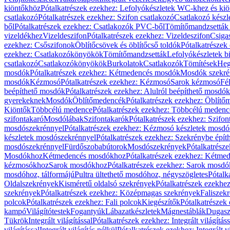
kiöntőkhöz
Pótalkatrészek ezekhez: Lefolyókészletek WC-khez és ki
csatlakozó
Pótalkatrészek ezekhez: Szifon csatlakozó
Csatlakozó készl
ből
Pótalkatrészek ezekhez: Csatlakozók PVC-ből
Tömítőmandzsetták
vizeldékhez
Vizeldeszifon
Pótalkatrészek ezekhez: Vizeldeszifon
Csiga
ezekhez: Csőszifonok
Öblítőcsövek és öblítőcső toldók
Pótalkatrészek
ezekhez: Csatlakozókönyökök
Tömítőmandzsetták
Lefolyókészletek b
csatlakozó
Csatlakozókönyökök
Burkolatok
Csatlakozók
Tömítések
Heg
mosdók
Pótalkatrészek ezekhez: Kétmedencés mosdók
Mosdók szekré
mosdók
Kézmosó
Pótalkatrészek ezekhez: Kézmosó
Sarok kézmosó
Fé
beépíthető mosdók
Pótalkatrészek ezekhez: Alulról beépíthető mosdók
gyerekeknek
Mosdók
Öblítőmedencék
Pótalkatrészek ezekhez: Öblít
Kiöntők
Többcélú medence
Pótalkatrészek ezekhez: Többcélú medenc
szifontakaró
Mosdólábak
Szifontakarók
Pótalkatrészek ezekhez: Szifon
mosdószekrénnyel
Pótalkatrészek ezekhez: Kézmosó készletek mosdó
készletek mosdószekrénnyel
Pótalkatrészek ezekhez: Szekrénybe épí
mosdószekrénnyel
Fürdőszobabútorok
Mosdószekrények
Pótalkatrész
Mosdókhoz
Kétmedencés mosdókhoz
Pótalkatrészek ezekhez: Kétm
kézmosókhoz
Sarok mosdókhoz
Pótalkatrészek ezekhez: Sarok mosd
mosdóhoz, tálformájú
Pultra ültethető mosdóhoz, négyszögletes
Pótalk
Oldalszekrények
Kisméretű oldalsó szekrények
Pótalkatrészek ezekhe
szekrények
Pótalkatrészek ezekhez: Középmagas szekrények
Faliszek
polcok
Pótalkatrészek ezekhez: Fali polcok
Kiegészítők
Pótalkatrészek
kampó
Világítótestek
Fogantyúk
Lábazatkészletek
Mágnestáblák
Dugasz
Tükrök
Integrált világítással
Pótalkatrészek ezekhez: Integrált világításs
világítással
Integrált világítás nélkül
Pótalkatrészek ezekhez: Integrált vi