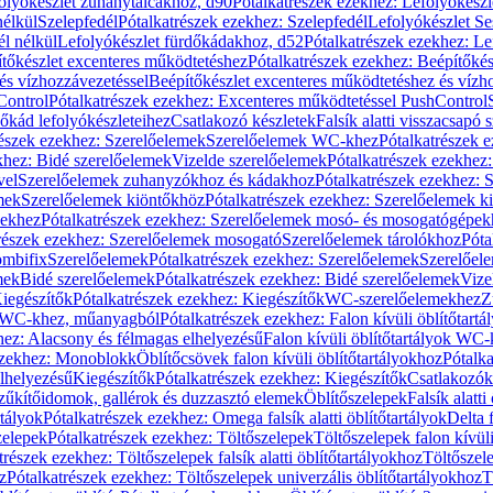
olyókészlet zuhanytálcákhoz, d90
Pótalkatrészek ezekhez: Lefolyókész
nélkül
Szelepfedél
Pótalkatrészek ezekhez: Szelepfedél
Lefolyókészlet Se
él nélkül
Lefolyókészlet fürdőkádakhoz, d52
Pótalkatrészek ezekhez: L
tőkészlet excenteres működtetéshez
Pótalkatrészek ezekhez: Beépítőké
és vízhozzávezetéssel
Beépítőkészlet excenteres működtetéshez és vízh
Control
Pótalkatrészek ezekhez: Excenteres működtetéssel PushControl
őkád lefolyókészleteihez
Csatlakozó készletek
Falsík alatti visszacsapó 
részek ezekhez: Szerelőelemek
Szerelőelemek WC-khez
Pótalkatrészek 
khez: Bidé szerelőelemek
Vizelde szerelőelemek
Pótalkatrészek ezekhez:
vel
Szerelőelemek zuhanyzókhoz és kádakhoz
Pótalkatrészek ezekhez:
mek
Szerelőelemek kiöntőkhöz
Pótalkatrészek ezekhez: Szerelőelemek k
pekhez
Pótalkatrészek ezekhez: Szerelőelemek mosó- és mosogatógépek
részek ezekhez: Szerelőelemek mosogató
Szerelőelemek tárolókhoz
Póta
ombifix
Szerelőelemek
Pótalkatrészek ezekhez: Szerelőelemek
Szerelőe
mek
Bidé szerelőelemek
Pótalkatrészek ezekhez: Bidé szerelőelemek
Vize
iegészítők
Pótalkatrészek ezekhez: Kiegészítők
WC-szerelőelemekhez
Z
ok WC-khez, műanyagból
Pótalkatrészek ezekhez: Falon kívüli öblítőta
hez: Alacsony és félmagas elhelyezésű
Falon kívüli öblítőtartályok WC-
ezekhez: Monoblokk
Öblítőcsövek falon kívüli öblítőtartályokhoz
Pótalka
lhelyezésű
Kiegészítők
Pótalkatrészek ezekhez: Kiegészítők
Csatlakozók
zűkítőidomok, gallérok és duzzasztó elemek
Öblítőszelepek
Falsík alatti
rtályok
Pótalkatrészek ezekhez: Omega falsík alatti öblítőtartályok
Delta f
zelepek
Pótalkatrészek ezekhez: Töltőszelepek
Töltőszelepek falon kívüli
trészek ezekhez: Töltőszelepek falsík alatti öblítőtartályokhoz
Töltőszel
z
Pótalkatrészek ezekhez: Töltőszelepek univerzális öblítőtartályokhoz
T