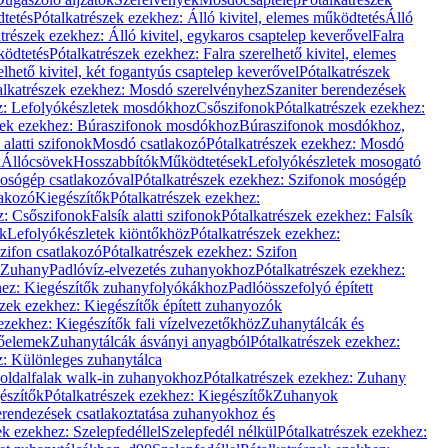
dtetés
Pótalkatrészek ezekhez: Álló kivitel, elemes működtetés
Álló
trészek ezekhez: Álló kivitel, egykaros csaptelep keverővel
Falra
ködtetés
Pótalkatrészek ezekhez: Falra szerelhető kivitel, elemes
elhető kivitel, két fogantyús csaptelep keverővel
Pótalkatrészek
alkatrészek ezekhez: Mosdó szerelvényhez
Szaniter berendezések
z: Lefolyókészletek mosdókhoz
Csőszifonok
Pótalkatrészek ezekhez:
zek ezekhez: Búraszifonok mosdókhoz
Búraszifonok mosdókhoz,
alatti szifonok
Mosdó csatlakozó
Pótalkatrészek ezekhez: Mosdó
k
Állócsövek
Hosszabbítók
Működtetések
Lefolyókészletek mosogató
osógép csatlakozóval
Pótalkatrészek ezekhez: Szifonok mosógép
lakozó
Kiegészítők
Pótalkatrészek ezekhez:
z: Csőszifonok
Falsík alatti szifonok
Pótalkatrészek ezekhez: Falsík
ők
Lefolyókészletek kiöntőkhöz
Pótalkatrészek ezekhez:
zifon csatlakozó
Pótalkatrészek ezekhez: Szifon
Zuhany
Padlóvíz-elvezetés zuhanyokhoz
Pótalkatrészek ezekhez:
hez: Kiegészítők zuhanyfolyókákhoz
Padlóösszefolyó épített
szek ezekhez: Kiegészítők épített zuhanyozók
ezekhez: Kiegészítők fali vízelvezetőkhöz
Zuhanytálcák és
lőelemek
Zuhanytálcák ásványi anyagból
Pótalkatrészek ezekhez:
z: Különleges zuhanytálca
oldalfalak walk-in zuhanyokhoz
Pótalkatrészek ezekhez: Zuhany
észítők
Pótalkatrészek ezekhez: Kiegészítők
Zuhanyok
erendezések csatlakoztatása zuhanyokhoz és
ek ezekhez: Szelepfedéllel
Szelepfedél nélkül
Pótalkatrészek ezekhez: