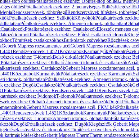
blítés-stop öblítés
Pótalkatrészek ezekhez: Öblítés-stop öblítés
2 mennyis
éges öblítés
Pótalkatrészek ezekhez: 2 mennyiséges öblítés
Kiegészítők
 Mepla
Rendszercsövek, többrétegű
Rendszercsövek fűtéshez, többréteg
kítők
Pótalkatrészek ezekhez: Szűkítők
Könyökök
Pótalkatrészek ezekh
ldhatatlan
Pótalkatrészek ezekhez: Átmeneti idomok, oldhatatlan
Oldhat
k
Csatlakozók
Pótalkatrészek ezekhez: Csatlakozók
Elosztók menetes csa
atlakozó idomok
Pótalkatrészek ezekhez: Fűtési csatlakozó idomok
Kiegé
mokhoz
Tömítések csatlakozókhoz
Burkolatok csövekhez
Rögzítések csö
z
Geberit Mapress rozsdamentes acél
Geberit Mapress rozsdamentes acé
 1.4401
Rendszercsövek 1.4521
Közdarabok
Karmantyúk
Pótalkatrészek
atrészek ezekhez: T-idomok
Belső cirkuláció
Pótalkatrészek ezekhez: Bel
k
Pótalkatrészek ezekhez: Oldható átmeneti idomok és csatlakozók
Axiál
alkatrészek ezekhez: Csatlakozók
Geberit Mapress rozsdamentes acél, 
1.4401
Közdarabok
Karmantyúk
Pótalkatrészek ezekhez: Karmantyúk
Sz
ti idomok, oldhatatlan
Pótalkatrészek ezekhez: Átmeneti idomok, oldha
ek ezekhez: Dugók
Csatlakozók
Pótalkatrészek ezekhez: Csatlakozók
Geb
01
Pótalkatrészek ezekhez: Rendszercsövek 1.4401
Rendszercsövek 1.4
katrészek ezekhez: Ívidomok
T-idomok
Pótalkatrészek ezekhez: T-idom
észek ezekhez: Oldható átmeneti idomok és csatlakozók
Dugók
Pótalkat
kompenzátorok
Geberit Mapress rozsdamentes acél, FKM kék
Pótalkatré
1.4401
Rendszercsövek 1.4521
Közdarabok
Karmantyúk
Pótalkatrészek
atrészek ezekhez: T-idomok
Átmeneti idomok, oldhatatlan
Pótalkatrésze
lakozók
Dugók
Pótalkatrészek ezekhez: Dugók
Kiegészítők Geberit Mapr
igetelések csövekhez és idomokhoz
Tömítések csövekhez és idomokho
ek karimás kötésekhez
Geberit Mapress Therm
Therm rendszercsövek
Id