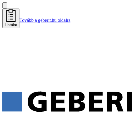
Tovább a geberit.hu oldalra
Listáim