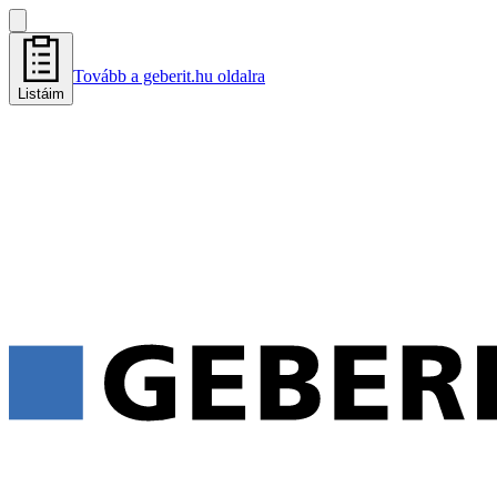
Tovább a geberit.hu oldalra
Listáim