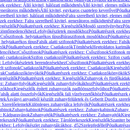
zek ezekhez: Álló kivitel, hálózati működtetés
Álló kivitel, elemes műkö
generátoros működtetés
Álló kivitel, egykaros csaptelep keverővel
Pótalka
erelhető kivitel, hálózati működtetés
Falra szerelhető kivitel, elemes mű
szek ezekhez: Falra szerelhető kivitel, generátoros működtetés
Falra szer
egészítők
Pótalkatrészek ezekhez: Kiegészítők
Mosdó szerelvényhez
Pót
 kiöntőmedencékhez
Lefolyókészletek mosdókhoz
Pótalkatrészek ezekhe
 Csőszifonok, helytakarékos típus
Búraszifonok mosdókhoz
Pótalkatrés
helytakarékos típus
Falsík alatti szifonok
Pótalkatrészek ezekhez: Falsík 
zók
Pótalkatrészek ezekhez: Csatlakozók
Tömítések
Hegtoldatos karimá
edencékhez
Csőszifonok
Pótalkatrészek ezekhez: Csőszifonok
Szifonok m
tó csatlakozások
Szifon csatlakozó
Pótalkatrészek ezekhez: Szifon csat
z: Lefolyókészletek berendezésekhez
Csőszifonok
Pótalkatrészek ezekhe
elt szifonok
Csatlakozók
Pótalkatrészek ezekhez: Csatlakozók
Kiegészít
rak
Csatlakozókönyökök
Pótalkatrészek ezekhez: Csatlakozókönyökök
S
egészítők
Pótalkatrészek ezekhez: Kiegészítők
Zuhanyok és fürdőkádak
ez: Zuhanyfolyóka
Kiegészítők zuhanyfolyókákhoz
Pótalkatrészek ezek
nyzókhoz
Kiegészítők épített zuhanyozók padlóösszefolyóihoz
Pótalkatré
alsík alatti összefolyók
Kiegészítők fali vízelvezetőkhöz
Pótalkatrészek 
etek
Ásványi anyagból készült zuhanyfelületek és Geberit Duofix szere
: Szerelőelemek
Különleges zuhanytálca lefolyók
Pótalkatrészek ezekhe
abinok
Zuhanykabinok
Pótalkatrészek ezekhez: Zuhanykabinok
Zuhany 
ez: Kádparavánok
Zuhanyajtók
Pótalkatrészek ezekhez: Zuhanyajtók
Kieg
rekeszek
Pótalkatrészek ezekhez: Tárolórekeszek
Kiegészítők
Szaniter b
zekhez: Lefolyókészlet zuhanytálcákhoz, d52
Szelepfedéllel
Pótalkatrész