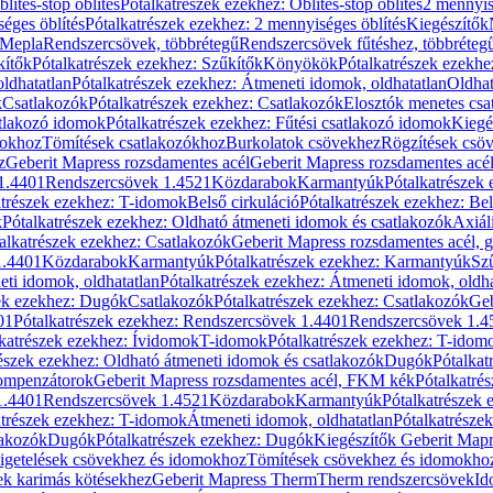
blítés-stop öblítés
Pótalkatrészek ezekhez: Öblítés-stop öblítés
2 mennyis
éges öblítés
Pótalkatrészek ezekhez: 2 mennyiséges öblítés
Kiegészítők
 Mepla
Rendszercsövek, többrétegű
Rendszercsövek fűtéshez, többréteg
kítők
Pótalkatrészek ezekhez: Szűkítők
Könyökök
Pótalkatrészek ezekh
ldhatatlan
Pótalkatrészek ezekhez: Átmeneti idomok, oldhatatlan
Oldhat
k
Csatlakozók
Pótalkatrészek ezekhez: Csatlakozók
Elosztók menetes csa
atlakozó idomok
Pótalkatrészek ezekhez: Fűtési csatlakozó idomok
Kiegé
mokhoz
Tömítések csatlakozókhoz
Burkolatok csövekhez
Rögzítések csö
z
Geberit Mapress rozsdamentes acél
Geberit Mapress rozsdamentes acé
 1.4401
Rendszercsövek 1.4521
Közdarabok
Karmantyúk
Pótalkatrészek
atrészek ezekhez: T-idomok
Belső cirkuláció
Pótalkatrészek ezekhez: Bel
k
Pótalkatrészek ezekhez: Oldható átmeneti idomok és csatlakozók
Axiál
alkatrészek ezekhez: Csatlakozók
Geberit Mapress rozsdamentes acél, 
1.4401
Közdarabok
Karmantyúk
Pótalkatrészek ezekhez: Karmantyúk
Sz
ti idomok, oldhatatlan
Pótalkatrészek ezekhez: Átmeneti idomok, oldha
ek ezekhez: Dugók
Csatlakozók
Pótalkatrészek ezekhez: Csatlakozók
Geb
01
Pótalkatrészek ezekhez: Rendszercsövek 1.4401
Rendszercsövek 1.4
katrészek ezekhez: Ívidomok
T-idomok
Pótalkatrészek ezekhez: T-idom
észek ezekhez: Oldható átmeneti idomok és csatlakozók
Dugók
Pótalkat
kompenzátorok
Geberit Mapress rozsdamentes acél, FKM kék
Pótalkatré
1.4401
Rendszercsövek 1.4521
Közdarabok
Karmantyúk
Pótalkatrészek
atrészek ezekhez: T-idomok
Átmeneti idomok, oldhatatlan
Pótalkatrésze
lakozók
Dugók
Pótalkatrészek ezekhez: Dugók
Kiegészítők Geberit Mapr
igetelések csövekhez és idomokhoz
Tömítések csövekhez és idomokho
ek karimás kötésekhez
Geberit Mapress Therm
Therm rendszercsövek
Id