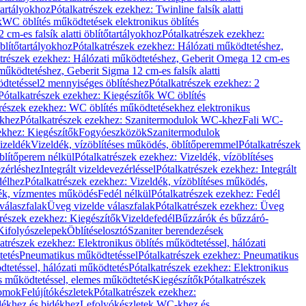
őtartályokhoz
Pótalkatrészek ezekhez: Twinline falsík alatti
k
WC öblítés működtetések elektronikus öblítés
cm-es falsík alatti öblítőtartályokhoz
Pótalkatrészek ezekhez:
blítőtartályokhoz
Pótalkatrészek ezekhez: Hálózati működtetéshez,
atrészek ezekhez: Hálózati működtetéshez, Geberit Omega 12 cm-es
űködtetéshez, Geberit Sigma 12 cm-es falsík alatti
dtetéssel
2 mennyiséges öblítéshez
Pótalkatrészek ezekhez: 2
Pótalkatrészek ezekhez: Kiegészítők WC öblítés
trészek ezekhez: WC öblítés működtetésekhez elektronikus
khez
Pótalkatrészek ezekhez: Szanitermodulok WC-khez
Fali WC-
ekhez: Kiegészítők
Fogyóeszközök
Szanitermodulok
izeldék
Vizeldék, vízöblítéses működés, öblítőperemmel
Pótalkatrészek
blítőperem nélkül
Pótalkatrészek ezekhez: Vizeldék, vízöblítéses
ezérléshez
Integrált vizeldevezérléssel
Pótalkatrészek ezekhez: Integrált
délhez
Pótalkatrészek ezekhez: Vizeldék, vízöblítéses működés,
dék, vízmentes működés
Fedél nélkül
Pótalkatrészek ezekhez: Fedél
válaszfalak
Üveg vizelde válaszfalak
Pótalkatrészek ezekhez: Üveg
trészek ezekhez: Kiegészítők
Vizeldefedél
Bűzzárók és bűzzáró-
Kifolyószelepek
Öblítéselosztó
Szaniter berendezések
atrészek ezekhez: Elektronikus öblítés működtetéssel, hálózati
tetés
Pneumatikus működtetéssel
Pótalkatrészek ezekhez: Pneumatikus
dtetéssel, hálózati működtetés
Pótalkatrészek ezekhez: Elektronikus
és működtetéssel, elemes működtetés
Kiegészítők
Pótalkatrészek
domok
Felújítókészletek
Pótalkatrészek ezekhez:
dékhez és bidékhez
Lefolyókészletek WC-khez és