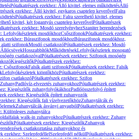
dtetés
Pótalkatrészek ezekhez: Álló kivitel, elemes működtetés
Álló
trészek ezekhez: Álló kivitel, egykaros csaptelep keverővel
Falra
ködtetés
Pótalkatrészek ezekhez: Falra szerelhető kivitel, elemes
elhető kivitel, két fogantyús csaptelep keverővel
Pótalkatrészek
alkatrészek ezekhez: Mosdó szerelvényhez
Szaniter berendezések
z: Lefolyókészletek mosdókhoz
Csőszifonok
Pótalkatrészek ezekhez:
zek ezekhez: Búraszifonok mosdókhoz
Búraszifonok mosdókhoz,
alatti szifonok
Mosdó csatlakozó
Pótalkatrészek ezekhez: Mosdó
k
Állócsövek
Hosszabbítók
Működtetések
Lefolyókészletek mosogató
osógép csatlakozóval
Pótalkatrészek ezekhez: Szifonok mosógép
lakozó
Kiegészítők
Pótalkatrészek ezekhez:
z: Csőszifonok
Falsík alatti szifonok
Pótalkatrészek ezekhez: Falsík
ők
Lefolyókészletek kiöntőkhöz
Pótalkatrészek ezekhez:
zifon csatlakozó
Pótalkatrészek ezekhez: Szifon
Zuhany
Padlóvíz-elvezetés zuhanyokhoz
Pótalkatrészek ezekhez:
hez: Kiegészítők zuhanyfolyókákhoz
Padlóösszefolyó épített
szek ezekhez: Kiegészítők épített zuhanyozók
ezekhez: Kiegészítők fali vízelvezetőkhöz
Zuhanytálcák és
lőelemek
Zuhanytálcák ásványi anyagból
Pótalkatrészek ezekhez:
z: Különleges zuhanytálca
oldalfalak walk-in zuhanyokhoz
Pótalkatrészek ezekhez: Zuhany
észítők
Pótalkatrészek ezekhez: Kiegészítők
Zuhanyok
erendezések csatlakoztatása zuhanyokhoz és
ek ezekhez: Szelepfedéllel
Szelepfedél nélkül
Pótalkatrészek ezekhez: