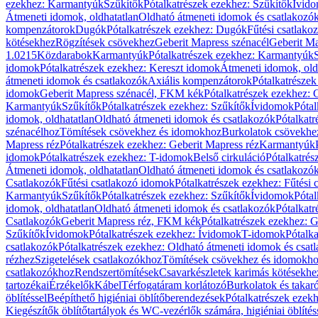
ezekhez: Karmantyúk
Szűkítők
Pótalkatrészek ezekhez: Szűkítők
Ívid
Átmeneti idomok, oldhatatlan
Oldható átmeneti idomok és csatlakozó
kompenzátorok
Dugók
Pótalkatrészek ezekhez: Dugók
Fűtési csatlako
kötésekhez
Rögzítések csövekhez
Geberit Mapress szénacél
Geberit Ma
1.0215
Közdarabok
Karmantyúk
Pótalkatrészek ezekhez: Karmantyúk
idomok
Pótalkatrészek ezekhez: Kereszt idomok
Átmeneti idomok, old
átmeneti idomok és csatlakozók
Axiális kompenzátorok
Pótalkatrésze
idomok
Geberit Mapress szénacél, FKM kék
Pótalkatrészek ezekhez:
Karmantyúk
Szűkítők
Pótalkatrészek ezekhez: Szűkítők
Ívidomok
Pótal
idomok, oldhatatlan
Oldható átmeneti idomok és csatlakozók
Pótalkatr
szénacélhoz
Tömítések csövekhez és idomokhoz
Burkolatok csövekhe
Mapress réz
Pótalkatrészek ezekhez: Geberit Mapress réz
Karmantyúk
idomok
Pótalkatrészek ezekhez: T-idomok
Belső cirkuláció
Pótalkatrés
Átmeneti idomok, oldhatatlan
Oldható átmeneti idomok és csatlakozó
Csatlakozók
Fűtési csatlakozó idomok
Pótalkatrészek ezekhez: Fűtési
Karmantyúk
Szűkítők
Pótalkatrészek ezekhez: Szűkítők
Ívidomok
Pótal
idomok, oldhatatlan
Oldható átmeneti idomok és csatlakozók
Pótalkatr
Csatlakozók
Geberit Mapress réz, FKM kék
Pótalkatrészek ezekhez: 
Szűkítők
Ívidomok
Pótalkatrészek ezekhez: Ívidomok
T-idomok
Pótalk
csatlakozók
Pótalkatrészek ezekhez: Oldható átmeneti idomok és csat
rézhez
Szigetelések csatlakozókhoz
Tömítések csövekhez és idomokh
csatlakozókhoz
Rendszertömítések
Csavarkészletek karimás kötésekhe
tartozékai
Érzékelők
Kábel
Térfogatáram korlátozó
Burkolatok és takar
öblítéssel
Beépíthető higiéniai öblítőberendezések
Pótalkatrészek ezekh
Kiegészítők öblítőtartályok és WC-vezérlők számára, higiéniai öblítés