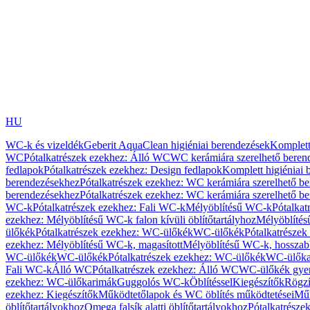
HU
WC-k és vizeldék
Geberit AquaClean higiéniai berendezések
Komplett
WC
Pótalkatrészek ezekhez: Álló WC
WC kerámiára szerelhető beren
fedlapok
Pótalkatrészek ezekhez: Design fedlapok
Komplett higiéniai
berendezésekhez
Pótalkatrészek ezekhez: WC kerámiára szerelhető b
berendezésekhez
Pótalkatrészek ezekhez: WC kerámiára szerelhető b
WC-k
Pótalkatrészek ezekhez: Fali WC-k
Mélyöblítésű WC-k
Pótalkat
ezekhez: Mélyöblítésű WC-k falon kívüli öblítőtartályhoz
Mélyöblíté
ülőkék
Pótalkatrészek ezekhez: WC-ülőkék
WC-ülőkék
Pótalkatrésze
ezekhez: Mélyöblítésű WC-k, magasított
Mélyöblítésű WC-k, hosszabb
WC-ülőkék
WC-ülőkék
Pótalkatrészek ezekhez: WC-ülőkék
WC-ülőka
Fali WC-k
Álló WC
Pótalkatrészek ezekhez: Álló WC
WC-ülőkék gye
ezekhez: WC-ülőkarimák
Guggolós WC-k
Öblítéssel
Kiegészítők
Rögzí
ezekhez: Kiegészítők
Működtetőlapok és WC öblítés működtetései
Műk
öblítőtartályokhoz
Omega falsík alatti öblítőtartályokhoz
Pótalkatrészek