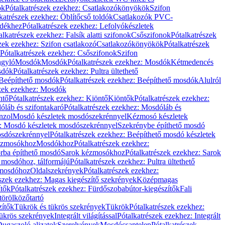
ök
Pótalkatrészek ezekhez: Csatlakozókönyökök
Szifon
katrészek ezekhez: Öblítőcső toldók
Csatlakozók PVC-
ldékhez
Pótalkatrészek ezekhez: Lefolyókészletek
alkatrészek ezekhez: Falsík alatti szifonok
Csőszifonok
Pótalkatrészek
zek ezekhez: Szifon csatlakozó
Csatlakozókönyökök
Pótalkatrészek
Pótalkatrészek ezekhez: Csőszifonok
Szifon
gyló
Mosdók
Mosdók
Pótalkatrészek ezekhez: Mosdók
Kétmedencés
osdók
Pótalkatrészek ezekhez: Pultra ültethető
Beépíthető mosdók
Pótalkatrészek ezekhez: Beépíthető mosdók
Alulról
szek ezekhez: Mosdók
ntő
Pótalkatrészek ezekhez: Kiöntő
Kiöntők
Pótalkatrészek ezekhez:
láb és szifontakaró
Pótalkatrészek ezekhez: Mosdóláb és
nzol
Mosdó készletek mosdószekrénnyel
Kézmosó készletek
z: Mosdó készletek mosdószekrénnyel
Szekrénybe építhető mosdó
osdószekrénnyel
Pótalkatrészek ezekhez: Beépíthető mosdó készletek
Kézmosókhoz
Mosdókhoz
Pótalkatrészek ezekhez:
orba építhető mosdó
Sarok kézmosókhoz
Pótalkatrészek ezekhez: Sarok
ő mosdóhoz, tálformájú
Pótalkatrészek ezekhez: Pultra ültethető
 mosdóhoz
Oldalszekrények
Pótalkatrészek ezekhez:
észek ezekhez: Magas kiegészítő szekrények
Középmagas
ítők
Pótalkatrészek ezekhez: Fürdőszobabútor-kiegészítők
Fali
törölközőtartó
zítők
Tükrök és tükrös szekrények
Tükrök
Pótalkatrészek ezekhez:
Tükrös szekrények
Integrált világítással
Pótalkatrészek ezekhez: Integrált
ugaszoló aljzatok
Szerelvények
Mosdócsaptelep
Pótalkatrészek