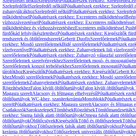
Szelepfedél nélkül
Szelepfedél
Pótalkatrészek ezekhez: Szelepfedél
Lef
Szelepfedéllel
Szelepfedél nélkül
Pótalkatrészek ezekhez: Szelepfedél 
zuhanytálcákhoz
Szelepfedél nélkül
Pótalkatrészek ezekhez: Szelepfed
működtetéssel
Pótalkatrészek ezekhez: Excenteres működtetéssel
Beépí
vízhozzávezetéssel
Pótalkatrészek ezekhez: Excenteres működtetéssel 
működtetéshez és vízhozzávezetéshez
Excenteres működtetéssel Push
fürdőkád lefolyókészleteihez
Pótalkatrészek ezekhez: Kiegészítők fürd
rendszerek és öblítőrendszerek
Geberit Duofix
Szerelőelemek
Pótalkat
ezekhez: Mosdó szerelőelemek
Bidé szerelőelemek
Pótalkatrészek eze
vízelvezetővel
Pótalkatrészek ezekhez: Zuhanyelemek fali vízelvezető
szerelőelemek
Pótalkatrészek ezekhez: Zuhanyzó válaszfal szerelőele
Szerelőelemek szerelvényekhez
Szerelőelemek mosó- és mosogatógé
Szerelőelemek konzol terhelésekhez
Szerelőelemek mosogató
Pótalkat
tárolókhoz
Kiegészítők
Pótalkatrészek ezekhez: Kiegészítők
Geberit K
khez
Mosdó szerelőelemek
Pótalkatrészek ezekhez: Mosdó szerelőele
szerelőelemek
Zuhanyelemek
Pótalkatrészek ezekhez: Zuhanyelemek
K
Rögzítésekhez
Falon kívüli öblítőtartályok
Falon kívüli öblítőtartály
Magasra szerelt
Alacsony és félmagas elhelyezésű
Pótalkatrészek ezek
öblítőtartályok WC-khez, szaniterkerámia
Monoblokk
Pótalkatrészek 
szerelt
Pótalkatrészek ezekhez: Magasra szerelt
Alacsony és félmagas e
Csatlakozók
Sarokszelepek
Tömítések
Rögzítések
Tömítőmandzsetták
S
ezekhez: Sigma falsík alatti öblítőtartályok
Omega falsík alatti öblítőta
öblítőtartályok
Öblítőcsövek
Kiegészítők
Töltő és öblítőszelepek
Töltős
öblítőtartályokhoz
Töltőszelepek falsík alatti öblítőtartályokhoz
Pótalka
kerámia öblítőtartályokhoz
Töltőszelepek univerzális öblítőtartályokho