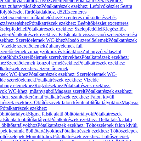
let zuhanytálcákhoz, d90
Szelepfedéllel
Pótalkatrészek ezekhez:
stra zuhanytálcákhoz
Pótalkatrészek ezekhez: Lefolyókészlet Sestra
efolyókészlet fürdőkádakhoz, d52
Excenteres
szlet excenteres működtetéshez
Excenteres működtetéssel és
ozzávezetéshez
Pótalkatrészek ezekhez: Beépítőkészlet excenteres
Szelepfedéllel
Pótalkatrészek ezekhez: Szelepfedéllel
Kiegészítők
szelep
Pótalkatrészek ezekhez: Falsík alatti visszacsapó szelep
Szerelési
ezekhez: Szerelőelemek WC-khez
Mosdó szerelőelemek
Pótalkatrészek
 Vizelde szerelőelemek
Zuhanyelemek fali
 Szerelőelemek zuhanyzókhoz és kádakhoz
Zuhanyzó válaszfal
iöntőkhöz
Szerelőelemek szerelvényekhez
Pótalkatrészek ezekhez:
hez
Szerelőelemek konzol terhelésekhez
Pótalkatrészek ezekhez:
lkatrészek ezekhez: Szerelőelemek
lemek WC-khez
Pótalkatrészek ezekhez: Szerelőelemek WC-
lde szerelőelemek
Pótalkatrészek ezekhez: Vizelde
uhany elemekhez
Rögzítésekhez
Pótalkatrészek ezekhez:
rtályok WC-khez, műanyagból
Magasra szerelt
Pótalkatrészek ezekhez:
khez, szaniterkerámia
Pótalkatrészek ezekhez: Falon kívüli
trészek ezekhez: Öblítőcsövek falon kívüli öblítőtartályokhoz
Magasra
Pótalkatrészek ezekhez:
 öblítőtartályok
Sigma falsík alatti öblítőtartályok
Pótalkatrészek
alsík alatti öblítőtartályok
Pótalkatrészek ezekhez: Delta falsík alatti
 öblítőtartályokhoz
Pótalkatrészek ezekhez: Töltőszelepek falon kívüli
epek kerámia öblítőtartályokhoz
Pótalkatrészek ezekhez: Töltőszelepek
öltőszelepek Monolith-hoz
Pótalkatrészek ezekhez: Töltőszelepek