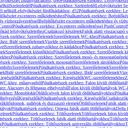
olyókészlet zuhanytálcákhoz, d90
Pótalkatrészek ezekhez: Lefolyókész
nélkül
Szelepfedél
Pótalkatrészek ezekhez: Szelepfedél
Lefolyókészlet Se
él nélkül
Lefolyókészlet fürdőkádakhoz, d52
Pótalkatrészek ezekhez: L
tőkészlet excenteres működtetéshez
Pótalkatrészek ezekhez: Beépítőké
és vízhozzávezetéssel
Beépítőkészlet excenteres működtetéshez és vízh
Control
Pótalkatrészek ezekhez: Excenteres működtetéssel PushControl
őkád lefolyókészleteihez
Csatlakozó készletek
Falsík alatti visszacsapó 
részek ezekhez: Szerelőelemek
Szerelőelemek WC-khez
Pótalkatrészek 
khez: Bidé szerelőelemek
Vizelde szerelőelemek
Pótalkatrészek ezekhez:
vel
Szerelőelemek zuhanyzókhoz és kádakhoz
Pótalkatrészek ezekhez:
mek
Szerelőelemek kiöntőkhöz
Pótalkatrészek ezekhez: Szerelőelemek k
pekhez
Pótalkatrészek ezekhez: Szerelőelemek mosó- és mosogatógépek
részek ezekhez: Szerelőelemek mosogató
Szerelőelemek tárolókhoz
Póta
ombifix
Szerelőelemek
Pótalkatrészek ezekhez: Szerelőelemek
Szerelőe
mek
Bidé szerelőelemek
Pótalkatrészek ezekhez: Bidé szerelőelemek
Vize
iegészítők
Pótalkatrészek ezekhez: Kiegészítők
WC-szerelőelemekhez
Z
ok WC-khez, műanyagból
Pótalkatrészek ezekhez: Falon kívüli öblítőta
hez: Alacsony és félmagas elhelyezésű
Falon kívüli öblítőtartályok WC-
ezekhez: Monoblokk
Öblítőcsövek falon kívüli öblítőtartályokhoz
Pótalka
lhelyezésű
Kiegészítők
Pótalkatrészek ezekhez: Kiegészítők
Csatlakozók
zűkítőidomok, gallérok és duzzasztó elemek
Öblítőszelepek
Falsík alatti
rtályok
Pótalkatrészek ezekhez: Omega falsík alatti öblítőtartályok
Delta f
zelepek
Pótalkatrészek ezekhez: Töltőszelepek
Töltőszelepek falon kívüli
trészek ezekhez: Töltőszelepek falsík alatti öblítőtartályokhoz
Töltőszel
z
Pótalkatrészek ezekhez: Töltőszelepek univerzális öblítőtartályokhoz
T