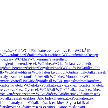
rendezések
Fali WC-k
Pótalkatrészek ezekhez: Fali WC-k
Álló
WC-kerámiához
Pótalkatrészek ezekhez: WC-kerámiához
Design
rendezések WC-khez
WC kerámiára szerelhető
t higiéniai berendezések WC-khez
WC kerámiára szerelhető
igiéniai berendezésekhez
Fogyóeszközök
WC-k és WC-ülőkék
Fali
Álló WC
Mélyöblítésű WC-k falon kívüli öblítőtartályhoz
Pótalkatrészek
tartály szaniterkerámiából készült WC-khez.
Monoblokk
WC-
omfort kivitelű WC-k
Mélyöblítésű WC-k, magasított
Pótalkatrészek
omfort kivitelű WC-ülőkék
Pótalkatrészek ezekhez: Comfort kivitelű
trészek ezekhez: Gyermek WC-k
Fali WC-k
Pótalkatrészek ezekhez:
Pótalkatrészek ezekhez: WC-ülőkék
WC-ülőkarimák
Pótalkatrészek
k
Pótalkatrészek ezekhez: Álló bidék
Kiegészítők
Pótalkatrészek
i öblítőtartályokhoz
Pótalkatrészek ezekhez: Sigma falsík alatti
tőtartályokhoz
Pótalkatrészek ezekhez: Kappa falsík alatti