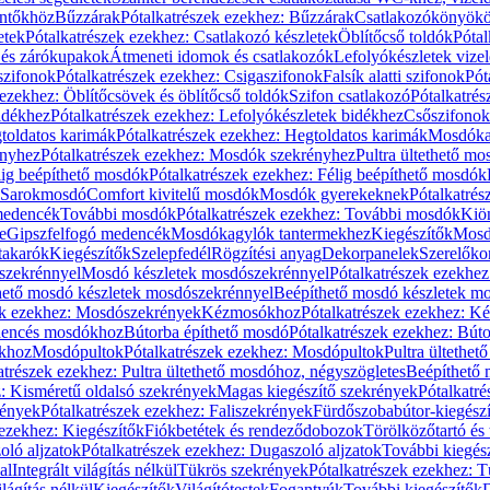
öntőkhöz
Bűzzárak
Pótalkatrészek ezekhez: Bűzzárak
Csatlakozókönyök
etek
Pótalkatrészek ezekhez: Csatlakozó készletek
Öblítőcső toldók
Pótal
 és zárókupakok
Átmeneti idomok és csatlakozók
Lefolyókészletek vize
szifonok
Pótalkatrészek ezekhez: Csigaszifonok
Falsík alatti szifonok
Pót
 ezekhez: Öblítőcsövek és öblítőcső toldók
Szifon csatlakozó
Pótalkatrés
idékhez
Pótalkatrészek ezekhez: Lefolyókészletek bidékhez
Csőszifonok
toldatos karimák
Pótalkatrészek ezekhez: Hegtoldatos karimák
Mosdóka
nyhez
Pótalkatrészek ezekhez: Mosdók szekrényhez
Pultra ültethető m
lig beépíthető mosdók
Pótalkatrészek ezekhez: Félig beépíthető mosdók
Sarokmosdó
Comfort kivitelű mosdók
Mosdók gyerekeknek
Pótalkatré
őmedencék
További mosdók
Pótalkatrészek ezekhez: További mosdók
Kiö
e
Gipszfelfogó medencék
Mosdókagylók tantermekhez
Kiegészítők
Mosdó
takarók
Kiegészítők
Szelepfedél
Rögzítési anyag
Dekorpanelek
Szerelőko
szekrénnyel
Mosdó készletek mosdószekrénnyel
Pótalkatrészek ezekhe
thető mosdó készletek mosdószekrénnyel
Beépíthető mosdó készletek m
ek ezekhez: Mosdószekrények
Kézmosókhoz
Pótalkatrészek ezekhez: 
edencés mosdókhoz
Bútorba építhető mosdó
Pótalkatrészek ezekhez: Bút
ókhoz
Mosdópultok
Pótalkatrészek ezekhez: Mosdópultok
Pultra ültethet
atrészek ezekhez: Pultra ültethető mosdóhoz, négyszögletes
Beépíthető
z: Kisméretű oldalsó szekrények
Magas kiegészítő szekrények
Pótalkatr
rények
Pótalkatrészek ezekhez: Faliszekrények
Fürdőszobabútor-kiegész
 ezekhez: Kiegészítők
Fiókbetétek és rendeződobozok
Törölközőtartó és 
oló aljzatok
Pótalkatrészek ezekhez: Dugaszoló aljzatok
További kiegés
al
Integrált világítás nélkül
Tükrös szekrények
Pótalkatrészek ezekhez: 
lágítás nélkül
Kiegészítők
Világítótestek
Fogantyúk
További kiegészítők
D