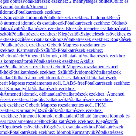
éges öblítés
Pótalkatrészek ezekhez: 2 mennyiséges öblítés
Öblítő és
Nyomógombok
Átmeneti
ű
Idomok
Pótalkatrészek ezekhez:
ez: Könyökök
T-idomok
Pótalkatrészek ezekhez: T-idomok
Belső
ó átmeneti idomok és csatlakozók
Pótalkatrészek ezekhez: Oldható
tlakozóval
Pótalkatrészek ezekhez: Elosztók menetes csatlakozóval
T-
szítők
Pótalkatrészek ezekhez: Kiegészítők
Szigetelések csövekhez és
vekhez
Rögzítések csatlakozókhoz
Pótalkatrészek ezekhez: Rögzítések
l
Pótalkatrészek ezekhez: Geberit Mapress rozsdamentes
 ezekhez: Karmantyúk
Szűkítők
Pótalkatrészek ezekhez:
ső cirkuláció
Átmeneti idomok, oldhatatlan
Pótalkatrészek ezekhez:
is kompenzátorok
Pótalkatrészek ezekhez: Axiális
gáz
Pótalkatrészek ezekhez: Geberit Mapress rozsdamentes acél,
űkítők
Pótalkatrészek ezekhez: Szűkítők
Ívidomok
Pótalkatrészek
tatlan
Oldható átmeneti idomok és csatlakozók
Pótalkatrészek
erit Mapress rozsdamentes acél, LABS-free
Pótalkatrészek ezekhez:
521
Karmantyúk
Pótalkatrészek ezekhez:
ok
Átmeneti idomok, oldhatatlan
Pótalkatrészek ezekhez: Átmeneti
részek ezekhez: Dugók
Csatlakozók
Pótalkatrészek ezekhez:
szek ezekhez: Geberit Mapress rozsdamentes acél, FKM
 ezekhez: Karmantyúk
Szűkítők
Pótalkatrészek ezekhez:
k ezekhez: Átmeneti idomok, oldhatatlan
Oldható átmeneti idomok és
ess rozsdamentes acélhoz
Pótalkatrészek ezekhez: Kiegészítők
z
Rögzítések csövekhez
Rögzítések csatlakozókhoz
Pótalkatrészek
omok
Pótalkatrészek ezekhez: Idomok
Karmantyúk
Pótalkatrészek