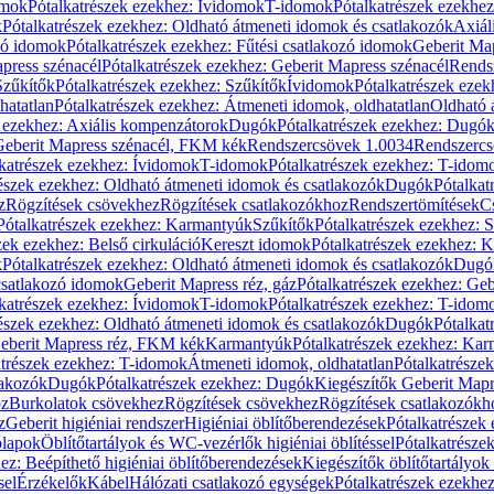
omok
Pótalkatrészek ezekhez: Ívidomok
T-idomok
Pótalkatrészek ezekhe
k
Pótalkatrészek ezekhez: Oldható átmeneti idomok és csatlakozók
Axiál
zó idomok
Pótalkatrészek ezekhez: Fűtési csatlakozó idomok
Geberit Map
press szénacél
Pótalkatrészek ezekhez: Geberit Mapress szénacél
Rends
Szűkítők
Pótalkatrészek ezekhez: Szűkítők
Ívidomok
Pótalkatrészek eze
hatatlan
Pótalkatrészek ezekhez: Átmeneti idomok, oldhatatlan
Oldható 
k ezekhez: Axiális kompenzátorok
Dugók
Pótalkatrészek ezekhez: Dugó
 Geberit Mapress szénacél, FKM kék
Rendszercsövek 1.0034
Rendszercs
katrészek ezekhez: Ívidomok
T-idomok
Pótalkatrészek ezekhez: T-idom
észek ezekhez: Oldható átmeneti idomok és csatlakozók
Dugók
Pótalkat
z
Rögzítések csövekhez
Rögzítések csatlakozókhoz
Rendszertömítések
C
Pótalkatrészek ezekhez: Karmantyúk
Szűkítők
Pótalkatrészek ezekhez: 
zek ezekhez: Belső cirkuláció
Kereszt idomok
Pótalkatrészek ezekhez: 
k
Pótalkatrészek ezekhez: Oldható átmeneti idomok és csatlakozók
Dugó
 csatlakozó idomok
Geberit Mapress réz, gáz
Pótalkatrészek ezekhez: Geb
katrészek ezekhez: Ívidomok
T-idomok
Pótalkatrészek ezekhez: T-idom
észek ezekhez: Oldható átmeneti idomok és csatlakozók
Dugók
Pótalkat
Geberit Mapress réz, FKM kék
Karmantyúk
Pótalkatrészek ezekhez: Ka
atrészek ezekhez: T-idomok
Átmeneti idomok, oldhatatlan
Pótalkatrésze
lakozók
Dugók
Pótalkatrészek ezekhez: Dugók
Kiegészítők Geberit Mapr
oz
Burkolatok csövekhez
Rögzítések csövekhez
Rögzítések csatlakozókh
z
Geberit higiéniai rendszer
Higiéniai öblítőberendezések
Pótalkatrészek 
ólapok
Öblítőtartályok és WC-vezérlők higiéniai öblítéssel
Pótalkatrésze
ez: Beépíthető higiéniai öblítőberendezések
Kiegészítők öblítőtartályok
sel
Érzékelők
Kábel
Hálózati csatlakozó egységek
Pótalkatrészek ezekhez