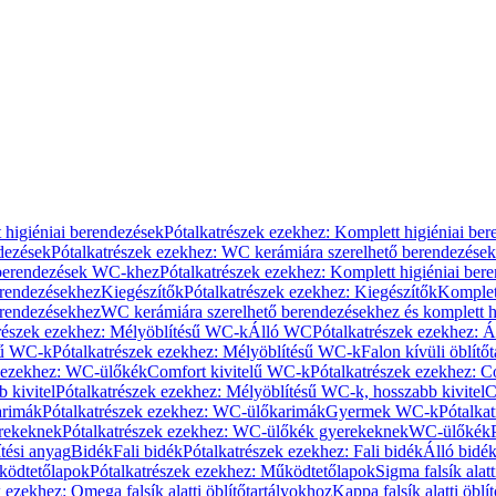
 higiéniai berendezések
Pótalkatrészek ezekhez: Komplett higiéniai be
dezések
Pótalkatrészek ezekhez: WC kerámiára szerelhető berendezések
 berendezések WC-khez
Pótalkatrészek ezekhez: Komplett higiéniai be
erendezésekhez
Kiegészítők
Pótalkatrészek ezekhez: Kiegészítők
Komplet
erendezésekhez
WC kerámiára szerelhető berendezésekhez és komplett h
részek ezekhez: Mélyöblítésű WC-k
Álló WC
Pótalkatrészek ezekhez: 
sű WC-k
Pótalkatrészek ezekhez: Mélyöblítésű WC-k
Falon kívüli öblítő
k ezekhez: WC-ülőkék
Comfort kivitelű WC-k
Pótalkatrészek ezekhez: C
 kivitel
Pótalkatrészek ezekhez: Mélyöblítésű WC-k, hosszabb kivitel
C
rimák
Pótalkatrészek ezekhez: WC-ülőkarimák
Gyermek WC-k
Pótalka
rekeknek
Pótalkatrészek ezekhez: WC-ülőkék gyerekeknek
WC-ülőkék
tési anyag
Bidék
Fali bidék
Pótalkatrészek ezekhez: Fali bidék
Álló bidé
ödtetőlapok
Pótalkatrészek ezekhez: Működtetőlapok
Sigma falsík alatt
 ezekhez: Omega falsík alatti öblítőtartályokhoz
Kappa falsík alatti öblí