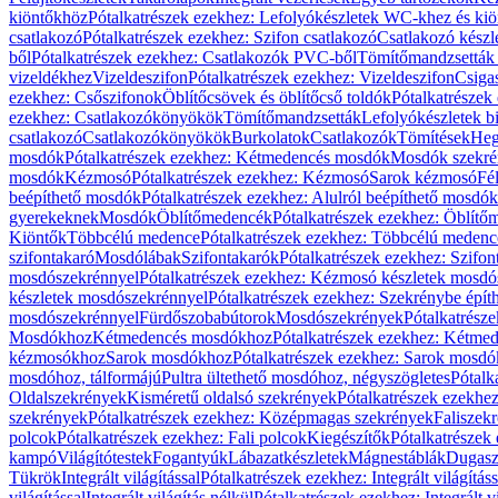
kiöntőkhöz
Pótalkatrészek ezekhez: Lefolyókészletek WC-khez és ki
csatlakozó
Pótalkatrészek ezekhez: Szifon csatlakozó
Csatlakozó készl
ből
Pótalkatrészek ezekhez: Csatlakozók PVC-ből
Tömítőmandzsetták
vizeldékhez
Vizeldeszifon
Pótalkatrészek ezekhez: Vizeldeszifon
Csiga
ezekhez: Csőszifonok
Öblítőcsövek és öblítőcső toldók
Pótalkatrészek
ezekhez: Csatlakozókönyökök
Tömítőmandzsetták
Lefolyókészletek b
csatlakozó
Csatlakozókönyökök
Burkolatok
Csatlakozók
Tömítések
Heg
mosdók
Pótalkatrészek ezekhez: Kétmedencés mosdók
Mosdók szekré
mosdók
Kézmosó
Pótalkatrészek ezekhez: Kézmosó
Sarok kézmosó
Fé
beépíthető mosdók
Pótalkatrészek ezekhez: Alulról beépíthető mosdók
gyerekeknek
Mosdók
Öblítőmedencék
Pótalkatrészek ezekhez: Öblít
Kiöntők
Többcélú medence
Pótalkatrészek ezekhez: Többcélú medenc
szifontakaró
Mosdólábak
Szifontakarók
Pótalkatrészek ezekhez: Szifon
mosdószekrénnyel
Pótalkatrészek ezekhez: Kézmosó készletek mosdó
készletek mosdószekrénnyel
Pótalkatrészek ezekhez: Szekrénybe épí
mosdószekrénnyel
Fürdőszobabútorok
Mosdószekrények
Pótalkatrész
Mosdókhoz
Kétmedencés mosdókhoz
Pótalkatrészek ezekhez: Kétm
kézmosókhoz
Sarok mosdókhoz
Pótalkatrészek ezekhez: Sarok mosd
mosdóhoz, tálformájú
Pultra ültethető mosdóhoz, négyszögletes
Pótalk
Oldalszekrények
Kisméretű oldalsó szekrények
Pótalkatrészek ezekhe
szekrények
Pótalkatrészek ezekhez: Középmagas szekrények
Faliszek
polcok
Pótalkatrészek ezekhez: Fali polcok
Kiegészítők
Pótalkatrészek
kampó
Világítótestek
Fogantyúk
Lábazatkészletek
Mágnestáblák
Dugasz
Tükrök
Integrált világítással
Pótalkatrészek ezekhez: Integrált világításs
világítással
Integrált világítás nélkül
Pótalkatrészek ezekhez: Integrált vi