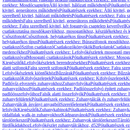
ezekhez: Mosdócsaptelep
Álló kivitel, hálózati működtetés
Pótalkatrés
kivitel, generátoros működtetés
Pótalkatrészek ezekhez: Álló kivitel, 
szerelhető kivitel, hálózati működtetés
Pótalkatrészek ezekhez: Falra sz
működtetés
Falra szerelhető kivitel, generátoros működtetés
Pótalkatré
ezekhez: Falra szerelhető kivitel, két fogantyús csaptelep keverővel
Ki
csatlakoztatása mosdókagylókhoz, mosogatókhoz, készülékekhez és
Csőszifonok
Csőszifonok, helytakarékos típus
Pótalkatrészek ezekhez:
helytakarékos típus
Pótalkatrészek ezekhez: Búraszifonok mosdókhoz, 
csatlakozó
Szifon csatlakozó
Csatlakozókönyökök
Burkolatok
Csatlako
medencékhez
Pótalkatrészek ezekhez: Lefolyókészletek mosogató m
csatlakozóval
Mosogató csatlakozások
Pótalkatrészek ezekhez: Mosoga
Kiegészítők
Lefolyókészletek berendezésekhez
Pótalkatrészek ezekhe
alatti szifonok
Falra szerelt szifonok
Pótalkatrészek ezekhez: Falra szer
Lefolyókészletek kiöntőkhöz
Bűzzárak
Pótalkatrészek ezekhez: Bűzzá
csatlakozó
Kifolyószelepek
Pótalkatrészek ezekhez: Kifolyószelepek
Ki
Padlóvíz-elvezetés zuhanyokhoz
Zuhanyfolyóka
Pótalkatrészek ezekh
zuhanyzókhoz
Pótalkatrészek ezekhez: Padlóösszefolyó épített zuha
padlóösszefolyóihoz
Falsík alatti összefolyók
Pótalkatrészek ezekhez: F
zuhanyfelületek
Pótalkatrészek ezekhez: Zuhanytálcák és zuhanyfelül
Zuhanytálcák ásványi anyagból
Szerelőelemek
Pótalkatrészek ezekhez
lefolyók
Kiegészítők
Zuhanykabinok
Pótalkatrészek ezekhez: Zuhanyk
oldalfalak walk-in zuhanyokhoz
Kádparavánok
Pótalkatrészek ezekh
tárolórekeszei
Pótalkatrészek ezekhez: Zuhanyok tárolórekeszei
Tároló
fürdőkádakhoz
Lefolyókészlet zuhanytálcákhoz, d52
Pótalkatrészek e