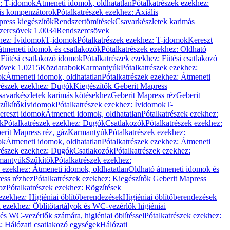
z: T-idomok
Átmeneti idomok, oldhatatlan
Pótalkatrészek ezekhez:
is kompenzátorok
Pótalkatrészek ezekhez: Axiális
ress kiegészítők
Rendszertömítések
Csavarkészletek karimás
zercsövek 1.0034
Rendszercsövek
khez: Ívidomok
T-idomok
Pótalkatrészek ezekhez: T-idomok
Kereszt
átmeneti idomok és csatlakozók
Pótalkatrészek ezekhez: Oldható
k
Fűtési csatlakozó idomok
Pótalkatrészek ezekhez: Fűtési csatlakozó
övek 1.0215
Közdarabok
Karmantyúk
Pótalkatrészek ezekhez:
ok
Átmeneti idomok, oldhatatlan
Pótalkatrészek ezekhez: Átmeneti
részek ezekhez: Dugók
Kiegészítők Geberit Mapress
savarkészletek karimás kötésekhez
Geberit Mapress réz
Geberit
Szűkítők
Ívidomok
Pótalkatrészek ezekhez: Ívidomok
T-
Kereszt idomok
Átmeneti idomok, oldhatatlan
Pótalkatrészek ezekhez:
k
Pótalkatrészek ezekhez: Dugók
Csatlakozók
Pótalkatrészek ezekhez:
erit Mapress réz, gáz
Karmantyúk
Pótalkatrészek ezekhez:
ok
Átmeneti idomok, oldhatatlan
Pótalkatrészek ezekhez: Átmeneti
részek ezekhez: Dugók
Csatlakozók
Pótalkatrészek ezekhez:
rmantyúk
Szűkítők
Pótalkatrészek ezekhez:
k ezekhez: Átmeneti idomok, oldhatatlan
Oldható átmeneti idomok és
ess rézhez
Pótalkatrészek ezekhez: Kiegészítők Geberit Mapress
oz
Pótalkatrészek ezekhez: Rögzítések
ezekhez: Higiéniai öblítőberendezések
Higiéniai öblítőberendezések
k ezekhez: Öblítőtartályok és WC-vezérlők higiéniai
 és WC-vezérlők számára, higiéniai öblítéssel
Pótalkatrészek ezekhez:
: Hálózati csatlakozó egységek
Hálózati