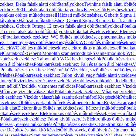
zekhez: Delta falsík alatti öblítőtartályokhoz
Twinline falsík alatti öblít
zekhez: 300T falsík alatti öblítőtartályokhoz
Kiegészítők
Fogyóeszközö
ronikus öblítés működtetéssel
Hálózati működtetéshez, Geberit Sigma 12 
rtályokhoz
Hálózati működtetéshez, Geberit Sigma 8 cm-es falsík alatti ö
téshez, Geberit Omega 12 cm-es falsík alatti öblítőtartályokhoz
Pótalk
cm-es falsík alatti öblítőtartályokhoz
Pótalkatrészek ezekhez: Elemes m
el
Pótalkatrészek ezekhez: WC öblítés működtetések pneumatikus műkö
ez: 1 mennyiséges öblítéshez
Kiegészítők WC öblítés működtetésekhez
zletek
WC öblítés működtetésekhez elektronikus működtetéssel
Pótalka
el
Csatlakozók
Geberit Monolith szanitermodulok
Szanitermodulok WC-
lkatrészek ezekhez: Talpon álló WC-khez
Kiegészítők
Pótalkatrészek ez
alpon álló bidékhez
Pótalkatrészek ezekhez: Fali és talpon álló bidékhez
V
l
Pótalkatrészek ezekhez: Fedél nélkül
Vizeldék, vízöblítéses működés, ö
érléshez
Pótalkatrészek ezekhez: Falon kívüli vagy falsík alatti vizeldev
Integrált vizeldevezérléshez
Vizeldék, vízöblítéses működés, fedéllel/fe
rem nélkül
Vizeldék, vízmentes működés
Pótalkatrészek ezekhez: Vizel
Műanyag vizelde válaszfalak
Pótalkatrészek ezekhez: Műanyag vizelde 
zek ezekhez: Vizelde válaszfalak szaniterkerámiából
Kiegészítők
Pótalka
 ezekhez: Öblítőcsövek, öblítőívek és átmeneti idomok
Rögzítési anyag
lsík alatt
Elektronikus öblítés működtetéssel, hálózati működtetés
Pótalk
alkatrészek ezekhez: Elektronikus öblítés működtetéssel, elemes működ
s
Pótalkatrészek ezekhez: Falon kívüli szerelés
Elektronikus öblítés műkö
tetéssel, elemes működtetés
Pótalkatrészek ezekhez: Elektronikus öblít
z: Beépítő- és átalakító készlet
Öblítőcsövek, öblítőívek és átmeneti i
elési segédletek
Szaniter berendezések csatlakoztatása WC-khez, vizel