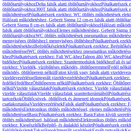
öblítőtartályokhoz
Delta falsík alatti öblítőtartályokhoz
Pótalkatrészek e
öblítőtartályokhoz
300T falsík alatti öblítőtartályokhoz
Pótalkatrészek e
működtetéssel
Pótalkatrészek ezekhez: WC öblítés működtetések elekt
Hálózati működtetéshez, Geberit Sigma 12 cm-es falsík alatti öblítőta
Geberit Sigma 8 cm-es falsík alatti öblítőtartályokhoz
Hálózati működte
falsík alatti öblítőtartályokhoz
Elemes működtetéshez, Geberit Sigma 12 
öblítőtartályokhoz
WC öblítés működtetések pneumatikus működtetéss
mennyiséges öblítéshez
1 mennyiséges öblítéshez
Pótalkatrészek ezekh
működtetésekhez
Beépítőkészletek
Pótalkatrészek ezekhez: Beépítőkés
működtetéssel
WC öblítés működtetésekhez pneumatikus működtetéss
khez
Pótalkatrészek ezekhez: Fali WC-khez
Talpon álló WC-khez
Póta
bidékhez
Pótalkatrészek ezekhez: Szanitermodulok bidékhez
Fali és t
ezekhez: Vizeldék, vízöblítéses működés, öblítőperemmel
Fedél nélkü
működés, öblítőperem nélkül
Falon kívüli vagy falsík alatti vizeldevez
vizeldevezérléssel
Integrált vizeldevezérléshez
Pótalkatrészek ezekhez: 
fedéllel/fedélhez
Öblítőperem nélkül
Pótalkatrészek ezekhez: Öblítőpe
nélkül
Vizelde válaszfalak
Pótalkatrészek ezekhez: Vizelde válaszfalak
vizelde válaszfalak
Vizelde válaszfalak szaniterkerámiából
Pótalkatrés
tartozékok
Öblítőcsövek, öblítőívek és átmeneti idomok
Pótalkatrészek
csatlakoztatása
Vizeldevezérlések
Falsík alatt
Pótalkatrészek ezekhez: Fa
működtetés
Elektronikus öblítés működtetéssel, elemes működtetés
Pót
működtetéssel
Basic
Pótalkatrészek ezekhez: Basic
Falon kívüli szerelé
öblítés működtetéssel, hálózati működtetés
Elektronikus öblítés működ
ezekhez: Kiegészítők
Beépítő- és átalakító készlet
Pótalkatrészek ezekhe
Felújítókészletek
Takarólapok
Integrált vezérlések
Egyéb tartozékok
Kez