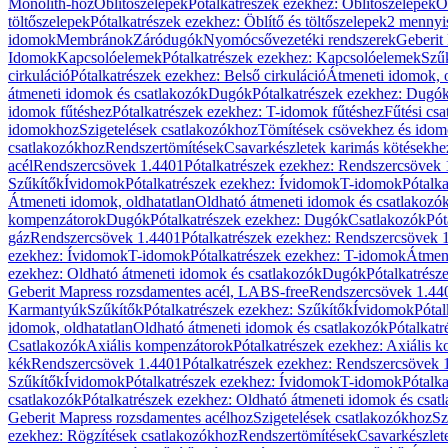
Monolith-hoz
Öblítőszelepek
Pótalkatrészek ezekhez: Öblítőszelepek
Ö
töltőszelepek
Pótalkatrészek ezekhez: Öblítő és töltőszelepek
2 mennyis
idomok
Membránok
Záródugók
Nyomócsővezetéki rendszerek
Geberit
Idomok
Kapcsolóelemek
Pótalkatrészek ezekhez: Kapcsolóelemek
Szű
cirkuláció
Pótalkatrészek ezekhez: Belső cirkuláció
Átmeneti idomok, o
átmeneti idomok és csatlakozók
Dugók
Pótalkatrészek ezekhez: Dugó
idomok fűtéshez
Pótalkatrészek ezekhez: T-idomok fűtéshez
Fűtési cs
idomokhoz
Szigetelések csatlakozókhoz
Tömítések csövekhez és ido
csatlakozókhoz
Rendszertömítések
Csavarkészletek karimás kötésekhe
acél
Rendszercsövek 1.4401
Pótalkatrészek ezekhez: Rendszercsövek
Szűkítők
Ívidomok
Pótalkatrészek ezekhez: Ívidomok
T-idomok
Pótalk
Átmeneti idomok, oldhatatlan
Oldható átmeneti idomok és csatlakozó
kompenzátorok
Dugók
Pótalkatrészek ezekhez: Dugók
Csatlakozók
Pót
gáz
Rendszercsövek 1.4401
Pótalkatrészek ezekhez: Rendszercsövek 
ezekhez: Ívidomok
T-idomok
Pótalkatrészek ezekhez: T-idomok
Átmene
ezekhez: Oldható átmeneti idomok és csatlakozók
Dugók
Pótalkatrész
Geberit Mapress rozsdamentes acél, LABS-free
Rendszercsövek 1.44
Karmantyúk
Szűkítők
Pótalkatrészek ezekhez: Szűkítők
Ívidomok
Pótal
idomok, oldhatatlan
Oldható átmeneti idomok és csatlakozók
Pótalkatr
Csatlakozók
Axiális kompenzátorok
Pótalkatrészek ezekhez: Axiális 
kék
Rendszercsövek 1.4401
Pótalkatrészek ezekhez: Rendszercsövek 
Szűkítők
Ívidomok
Pótalkatrészek ezekhez: Ívidomok
T-idomok
Pótalk
csatlakozók
Pótalkatrészek ezekhez: Oldható átmeneti idomok és csat
Geberit Mapress rozsdamentes acélhoz
Szigetelések csatlakozókhoz
Sz
ezekhez: Rögzítések csatlakozókhoz
Rendszertömítések
Csavarkészlet