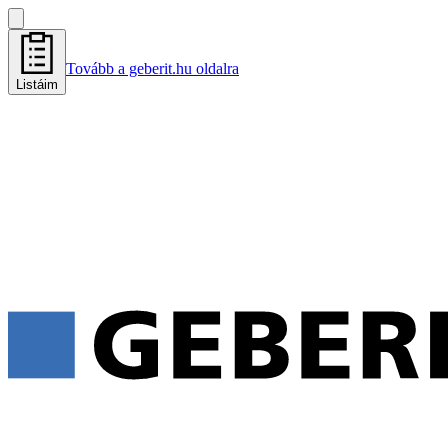
Tovább a geberit.hu oldalra
Listáim