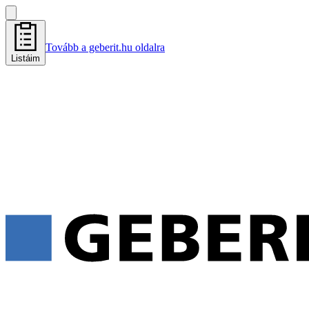
Tovább a geberit.hu oldalra
Listáim