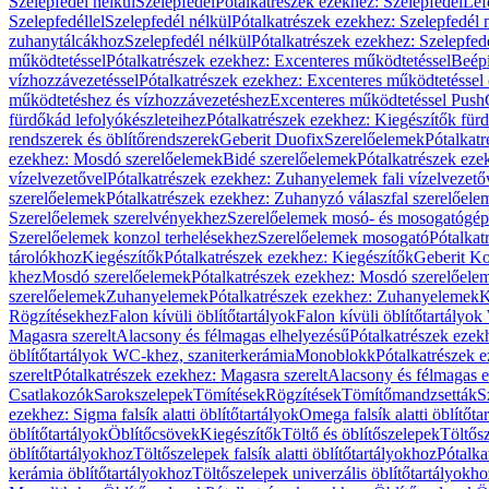
Szelepfedél nélkül
Szelepfedél
Pótalkatrészek ezekhez: Szelepfedél
Lef
Szelepfedéllel
Szelepfedél nélkül
Pótalkatrészek ezekhez: Szelepfedél 
zuhanytálcákhoz
Szelepfedél nélkül
Pótalkatrészek ezekhez: Szelepfed
működtetéssel
Pótalkatrészek ezekhez: Excenteres működtetéssel
Beépí
vízhozzávezetéssel
Pótalkatrészek ezekhez: Excenteres működtetéssel 
működtetéshez és vízhozzávezetéshez
Excenteres működtetéssel Push
fürdőkád lefolyókészleteihez
Pótalkatrészek ezekhez: Kiegészítők fürd
rendszerek és öblítőrendszerek
Geberit Duofix
Szerelőelemek
Pótalkat
ezekhez: Mosdó szerelőelemek
Bidé szerelőelemek
Pótalkatrészek eze
vízelvezetővel
Pótalkatrészek ezekhez: Zuhanyelemek fali vízelvezető
szerelőelemek
Pótalkatrészek ezekhez: Zuhanyzó válaszfal szerelőele
Szerelőelemek szerelvényekhez
Szerelőelemek mosó- és mosogatógé
Szerelőelemek konzol terhelésekhez
Szerelőelemek mosogató
Pótalkat
tárolókhoz
Kiegészítők
Pótalkatrészek ezekhez: Kiegészítők
Geberit K
khez
Mosdó szerelőelemek
Pótalkatrészek ezekhez: Mosdó szerelőele
szerelőelemek
Zuhanyelemek
Pótalkatrészek ezekhez: Zuhanyelemek
K
Rögzítésekhez
Falon kívüli öblítőtartályok
Falon kívüli öblítőtartály
Magasra szerelt
Alacsony és félmagas elhelyezésű
Pótalkatrészek ezek
öblítőtartályok WC-khez, szaniterkerámia
Monoblokk
Pótalkatrészek 
szerelt
Pótalkatrészek ezekhez: Magasra szerelt
Alacsony és félmagas e
Csatlakozók
Sarokszelepek
Tömítések
Rögzítések
Tömítőmandzsetták
S
ezekhez: Sigma falsík alatti öblítőtartályok
Omega falsík alatti öblítőta
öblítőtartályok
Öblítőcsövek
Kiegészítők
Töltő és öblítőszelepek
Töltős
öblítőtartályokhoz
Töltőszelepek falsík alatti öblítőtartályokhoz
Pótalka
kerámia öblítőtartályokhoz
Töltőszelepek univerzális öblítőtartályokho