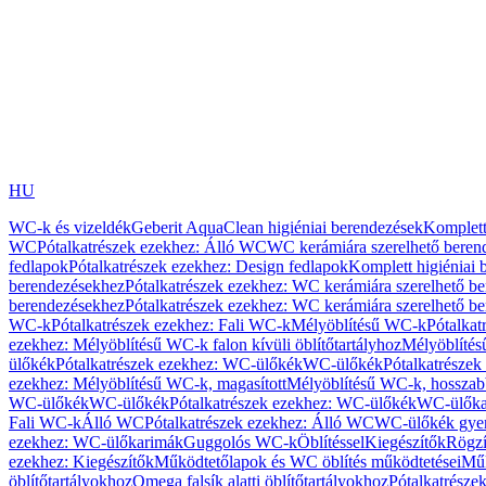
HU
WC-k és vizeldék
Geberit AquaClean higiéniai berendezések
Komplett
WC
Pótalkatrészek ezekhez: Álló WC
WC kerámiára szerelhető beren
fedlapok
Pótalkatrészek ezekhez: Design fedlapok
Komplett higiéniai
berendezésekhez
Pótalkatrészek ezekhez: WC kerámiára szerelhető b
berendezésekhez
Pótalkatrészek ezekhez: WC kerámiára szerelhető b
WC-k
Pótalkatrészek ezekhez: Fali WC-k
Mélyöblítésű WC-k
Pótalkat
ezekhez: Mélyöblítésű WC-k falon kívüli öblítőtartályhoz
Mélyöblíté
ülőkék
Pótalkatrészek ezekhez: WC-ülőkék
WC-ülőkék
Pótalkatrésze
ezekhez: Mélyöblítésű WC-k, magasított
Mélyöblítésű WC-k, hosszabb
WC-ülőkék
WC-ülőkék
Pótalkatrészek ezekhez: WC-ülőkék
WC-ülőka
Fali WC-k
Álló WC
Pótalkatrészek ezekhez: Álló WC
WC-ülőkék gye
ezekhez: WC-ülőkarimák
Guggolós WC-k
Öblítéssel
Kiegészítők
Rögzí
ezekhez: Kiegészítők
Működtetőlapok és WC öblítés működtetései
Műk
öblítőtartályokhoz
Omega falsík alatti öblítőtartályokhoz
Pótalkatrészek