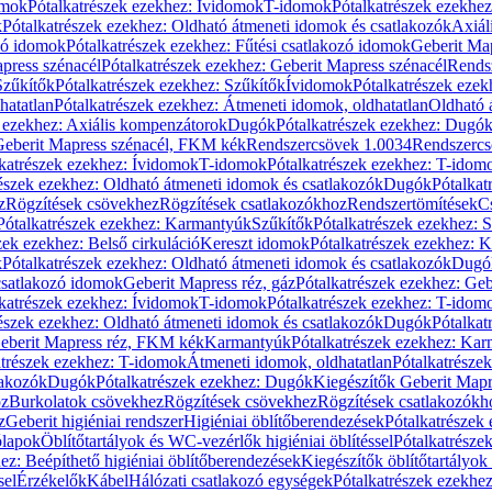
omok
Pótalkatrészek ezekhez: Ívidomok
T-idomok
Pótalkatrészek ezekhe
k
Pótalkatrészek ezekhez: Oldható átmeneti idomok és csatlakozók
Axiál
zó idomok
Pótalkatrészek ezekhez: Fűtési csatlakozó idomok
Geberit Map
press szénacél
Pótalkatrészek ezekhez: Geberit Mapress szénacél
Rends
Szűkítők
Pótalkatrészek ezekhez: Szűkítők
Ívidomok
Pótalkatrészek eze
hatatlan
Pótalkatrészek ezekhez: Átmeneti idomok, oldhatatlan
Oldható 
k ezekhez: Axiális kompenzátorok
Dugók
Pótalkatrészek ezekhez: Dugó
 Geberit Mapress szénacél, FKM kék
Rendszercsövek 1.0034
Rendszercs
katrészek ezekhez: Ívidomok
T-idomok
Pótalkatrészek ezekhez: T-idom
észek ezekhez: Oldható átmeneti idomok és csatlakozók
Dugók
Pótalkat
z
Rögzítések csövekhez
Rögzítések csatlakozókhoz
Rendszertömítések
C
Pótalkatrészek ezekhez: Karmantyúk
Szűkítők
Pótalkatrészek ezekhez: 
zek ezekhez: Belső cirkuláció
Kereszt idomok
Pótalkatrészek ezekhez: 
k
Pótalkatrészek ezekhez: Oldható átmeneti idomok és csatlakozók
Dugó
 csatlakozó idomok
Geberit Mapress réz, gáz
Pótalkatrészek ezekhez: Geb
katrészek ezekhez: Ívidomok
T-idomok
Pótalkatrészek ezekhez: T-idom
észek ezekhez: Oldható átmeneti idomok és csatlakozók
Dugók
Pótalkat
Geberit Mapress réz, FKM kék
Karmantyúk
Pótalkatrészek ezekhez: Ka
atrészek ezekhez: T-idomok
Átmeneti idomok, oldhatatlan
Pótalkatrésze
lakozók
Dugók
Pótalkatrészek ezekhez: Dugók
Kiegészítők Geberit Mapr
oz
Burkolatok csövekhez
Rögzítések csövekhez
Rögzítések csatlakozókh
z
Geberit higiéniai rendszer
Higiéniai öblítőberendezések
Pótalkatrészek 
ólapok
Öblítőtartályok és WC-vezérlők higiéniai öblítéssel
Pótalkatrésze
ez: Beépíthető higiéniai öblítőberendezések
Kiegészítők öblítőtartályok
sel
Érzékelők
Kábel
Hálózati csatlakozó egységek
Pótalkatrészek ezekhez