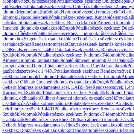
Monolith-hoz
Öblítőszelepek
Pótalkatrészek ezekhez: Öblítőszelepek
Ö
töltőszelepek
Pótalkatrészek ezekhez: Öblítő és töltőszelepek
2 mennyis
idomok
Membránok
Záródugók
Nyomócsővezetéki rendszerek
Geberit
Idomok
Kapcsolóelemek
Pótalkatrészek ezekhez: Kapcsolóelemek
Szű
cirkuláció
Pótalkatrészek ezekhez: Belső cirkuláció
Átmeneti idomok, o
átmeneti idomok és csatlakozók
Dugók
Pótalkatrészek ezekhez: Dugó
idomok fűtéshez
Pótalkatrészek ezekhez: T-idomok fűtéshez
Fűtési cs
idomokhoz
Szigetelések csatlakozókhoz
Tömítések csövekhez és ido
csatlakozókhoz
Rendszertömítések
Csavarkészletek karimás kötésekhe
acél
Rendszercsövek 1.4401
Pótalkatrészek ezekhez: Rendszercsövek
Szűkítők
Ívidomok
Pótalkatrészek ezekhez: Ívidomok
T-idomok
Pótalk
Átmeneti idomok, oldhatatlan
Oldható átmeneti idomok és csatlakozó
kompenzátorok
Dugók
Pótalkatrészek ezekhez: Dugók
Csatlakozók
Pót
gáz
Rendszercsövek 1.4401
Pótalkatrészek ezekhez: Rendszercsövek 
ezekhez: Ívidomok
T-idomok
Pótalkatrészek ezekhez: T-idomok
Átmene
ezekhez: Oldható átmeneti idomok és csatlakozók
Dugók
Pótalkatrész
Geberit Mapress rozsdamentes acél, LABS-free
Rendszercsövek 1.44
Karmantyúk
Szűkítők
Pótalkatrészek ezekhez: Szűkítők
Ívidomok
Pótal
idomok, oldhatatlan
Oldható átmeneti idomok és csatlakozók
Pótalkatr
Csatlakozók
Axiális kompenzátorok
Pótalkatrészek ezekhez: Axiális 
kék
Rendszercsövek 1.4401
Pótalkatrészek ezekhez: Rendszercsövek 
Szűkítők
Ívidomok
Pótalkatrészek ezekhez: Ívidomok
T-idomok
Pótalk
csatlakozók
Pótalkatrészek ezekhez: Oldható átmeneti idomok és csat
Geberit Mapress rozsdamentes acélhoz
Szigetelések csatlakozókhoz
Sz
ezekhez: Rögzítések csatlakozókhoz
Rendszertömítések
Csavarkészlet