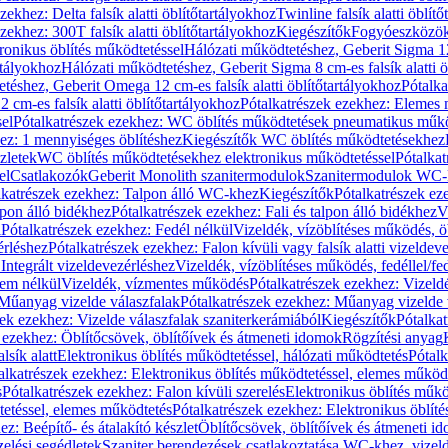
zekhez: Delta falsík alatti öblítőtartályokhoz
Twinline falsík alatti öblít
zekhez: 300T falsík alatti öblítőtartályokhoz
Kiegészítők
Fogyóeszközö
ronikus öblítés működtetéssel
Hálózati működtetéshez, Geberit Sigma 12 
rtályokhoz
Hálózati működtetéshez, Geberit Sigma 8 cm-es falsík alatti ö
téshez, Geberit Omega 12 cm-es falsík alatti öblítőtartályokhoz
Pótalk
cm-es falsík alatti öblítőtartályokhoz
Pótalkatrészek ezekhez: Elemes m
el
Pótalkatrészek ezekhez: WC öblítés működtetések pneumatikus műkö
ez: 1 mennyiséges öblítéshez
Kiegészítők WC öblítés működtetésekhez
zletek
WC öblítés működtetésekhez elektronikus működtetéssel
Pótalka
el
Csatlakozók
Geberit Monolith szanitermodulok
Szanitermodulok WC-
lkatrészek ezekhez: Talpon álló WC-khez
Kiegészítők
Pótalkatrészek ez
alpon álló bidékhez
Pótalkatrészek ezekhez: Fali és talpon álló bidékhez
V
l
Pótalkatrészek ezekhez: Fedél nélkül
Vizeldék, vízöblítéses működés, ö
érléshez
Pótalkatrészek ezekhez: Falon kívüli vagy falsík alatti vizeldev
Integrált vizeldevezérléshez
Vizeldék, vízöblítéses működés, fedéllel/fe
rem nélkül
Vizeldék, vízmentes működés
Pótalkatrészek ezekhez: Vizel
Műanyag vizelde válaszfalak
Pótalkatrészek ezekhez: Műanyag vizelde 
zek ezekhez: Vizelde válaszfalak szaniterkerámiából
Kiegészítők
Pótalka
 ezekhez: Öblítőcsövek, öblítőívek és átmeneti idomok
Rögzítési anyag
lsík alatt
Elektronikus öblítés működtetéssel, hálózati működtetés
Pótalk
alkatrészek ezekhez: Elektronikus öblítés működtetéssel, elemes működ
s
Pótalkatrészek ezekhez: Falon kívüli szerelés
Elektronikus öblítés műkö
tetéssel, elemes működtetés
Pótalkatrészek ezekhez: Elektronikus öblít
z: Beépítő- és átalakító készlet
Öblítőcsövek, öblítőívek és átmeneti i
elési segédletek
Szaniter berendezések csatlakoztatása WC-khez, vizel