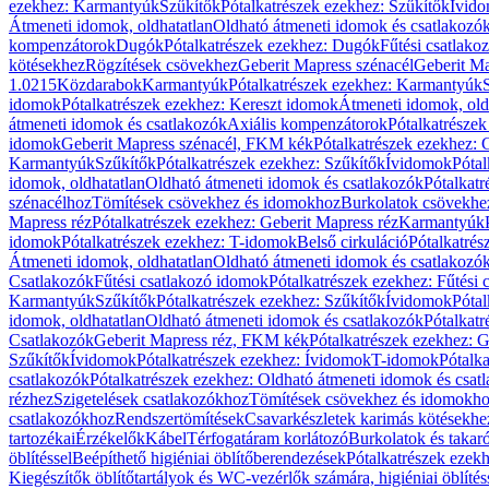
ezekhez: Karmantyúk
Szűkítők
Pótalkatrészek ezekhez: Szűkítők
Ívid
Átmeneti idomok, oldhatatlan
Oldható átmeneti idomok és csatlakozó
kompenzátorok
Dugók
Pótalkatrészek ezekhez: Dugók
Fűtési csatlako
kötésekhez
Rögzítések csövekhez
Geberit Mapress szénacél
Geberit Ma
1.0215
Közdarabok
Karmantyúk
Pótalkatrészek ezekhez: Karmantyúk
idomok
Pótalkatrészek ezekhez: Kereszt idomok
Átmeneti idomok, old
átmeneti idomok és csatlakozók
Axiális kompenzátorok
Pótalkatrésze
idomok
Geberit Mapress szénacél, FKM kék
Pótalkatrészek ezekhez:
Karmantyúk
Szűkítők
Pótalkatrészek ezekhez: Szűkítők
Ívidomok
Pótal
idomok, oldhatatlan
Oldható átmeneti idomok és csatlakozók
Pótalkatr
szénacélhoz
Tömítések csövekhez és idomokhoz
Burkolatok csövekhe
Mapress réz
Pótalkatrészek ezekhez: Geberit Mapress réz
Karmantyúk
idomok
Pótalkatrészek ezekhez: T-idomok
Belső cirkuláció
Pótalkatrés
Átmeneti idomok, oldhatatlan
Oldható átmeneti idomok és csatlakozó
Csatlakozók
Fűtési csatlakozó idomok
Pótalkatrészek ezekhez: Fűtési
Karmantyúk
Szűkítők
Pótalkatrészek ezekhez: Szűkítők
Ívidomok
Pótal
idomok, oldhatatlan
Oldható átmeneti idomok és csatlakozók
Pótalkatr
Csatlakozók
Geberit Mapress réz, FKM kék
Pótalkatrészek ezekhez: 
Szűkítők
Ívidomok
Pótalkatrészek ezekhez: Ívidomok
T-idomok
Pótalk
csatlakozók
Pótalkatrészek ezekhez: Oldható átmeneti idomok és csat
rézhez
Szigetelések csatlakozókhoz
Tömítések csövekhez és idomokh
csatlakozókhoz
Rendszertömítések
Csavarkészletek karimás kötésekhe
tartozékai
Érzékelők
Kábel
Térfogatáram korlátozó
Burkolatok és takar
öblítéssel
Beépíthető higiéniai öblítőberendezések
Pótalkatrészek ezekh
Kiegészítők öblítőtartályok és WC-vezérlők számára, higiéniai öblítés