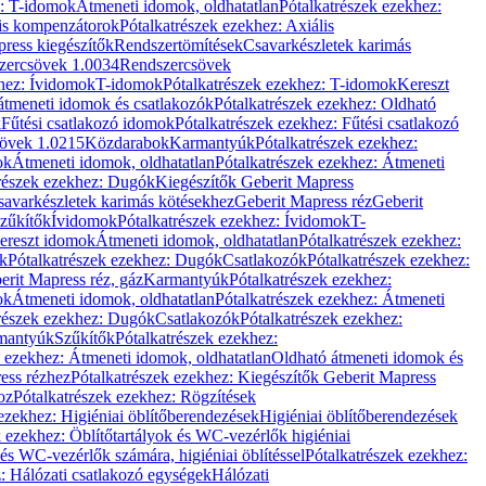
z: T-idomok
Átmeneti idomok, oldhatatlan
Pótalkatrészek ezekhez:
is kompenzátorok
Pótalkatrészek ezekhez: Axiális
ress kiegészítők
Rendszertömítések
Csavarkészletek karimás
zercsövek 1.0034
Rendszercsövek
khez: Ívidomok
T-idomok
Pótalkatrészek ezekhez: T-idomok
Kereszt
átmeneti idomok és csatlakozók
Pótalkatrészek ezekhez: Oldható
k
Fűtési csatlakozó idomok
Pótalkatrészek ezekhez: Fűtési csatlakozó
övek 1.0215
Közdarabok
Karmantyúk
Pótalkatrészek ezekhez:
ok
Átmeneti idomok, oldhatatlan
Pótalkatrészek ezekhez: Átmeneti
részek ezekhez: Dugók
Kiegészítők Geberit Mapress
savarkészletek karimás kötésekhez
Geberit Mapress réz
Geberit
Szűkítők
Ívidomok
Pótalkatrészek ezekhez: Ívidomok
T-
Kereszt idomok
Átmeneti idomok, oldhatatlan
Pótalkatrészek ezekhez:
k
Pótalkatrészek ezekhez: Dugók
Csatlakozók
Pótalkatrészek ezekhez:
erit Mapress réz, gáz
Karmantyúk
Pótalkatrészek ezekhez:
ok
Átmeneti idomok, oldhatatlan
Pótalkatrészek ezekhez: Átmeneti
részek ezekhez: Dugók
Csatlakozók
Pótalkatrészek ezekhez:
rmantyúk
Szűkítők
Pótalkatrészek ezekhez:
k ezekhez: Átmeneti idomok, oldhatatlan
Oldható átmeneti idomok és
ess rézhez
Pótalkatrészek ezekhez: Kiegészítők Geberit Mapress
oz
Pótalkatrészek ezekhez: Rögzítések
ezekhez: Higiéniai öblítőberendezések
Higiéniai öblítőberendezések
k ezekhez: Öblítőtartályok és WC-vezérlők higiéniai
 és WC-vezérlők számára, higiéniai öblítéssel
Pótalkatrészek ezekhez:
: Hálózati csatlakozó egységek
Hálózati