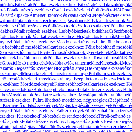
öntőkhöz
Bűzzárak
Pótalkatrészek ezekhez: Bűzzárak
Csatlakozókönyök
etek
Pótalkatrészek ezekhez: Csatlakozó készletek
Öblítőcső toldók
Pótal
 és zárókupakok
Átmeneti idomok és csatlakozók
Lefolyókészletek vize
szifonok
Pótalkatrészek ezekhez: Csigaszifonok
Falsík alatti szifonok
Pót
 ezekhez: Öblítőcsövek és öblítőcső toldók
Szifon csatlakozó
Pótalkatrés
idékhez
Pótalkatrészek ezekhez: Lefolyókészletek bidékhez
Csőszifonok
toldatos karimák
Pótalkatrészek ezekhez: Hegtoldatos karimák
Mosdóka
nyhez
Pótalkatrészek ezekhez: Mosdók szekrényhez
Pultra ültethető m
lig beépíthető mosdók
Pótalkatrészek ezekhez: Félig beépíthető mosdók
Sarokmosdó
Comfort kivitelű mosdók
Mosdók gyerekeknek
Pótalkatré
őmedencék
További mosdók
Pótalkatrészek ezekhez: További mosdók
Kiö
e
Gipszfelfogó medencék
Mosdókagylók tantermekhez
Kiegészítők
Mosdó
takarók
Kiegészítők
Szelepfedél
Rögzítési anyag
Dekorpanelek
Szerelőko
szekrénnyel
Mosdó készletek mosdószekrénnyel
Pótalkatrészek ezekhe
thető mosdó készletek mosdószekrénnyel
Beépíthető mosdó készletek m
ek ezekhez: Mosdószekrények
Kézmosókhoz
Pótalkatrészek ezekhez: 
edencés mosdókhoz
Bútorba építhető mosdó
Pótalkatrészek ezekhez: Bút
ókhoz
Mosdópultok
Pótalkatrészek ezekhez: Mosdópultok
Pultra ültethet
atrészek ezekhez: Pultra ültethető mosdóhoz, négyszögletes
Beépíthető
z: Kisméretű oldalsó szekrények
Magas kiegészítő szekrények
Pótalkatr
rények
Pótalkatrészek ezekhez: Faliszekrények
Fürdőszobabútor-kiegész
 ezekhez: Kiegészítők
Fiókbetétek és rendeződobozok
Törölközőtartó és 
oló aljzatok
Pótalkatrészek ezekhez: Dugaszoló aljzatok
További kiegés
al
Integrált világítás nélkül
Tükrös szekrények
Pótalkatrészek ezekhez: 
lágítás nélkül
Kiegészítők
Világítótestek
Fogantyúk
További kiegészítők
D