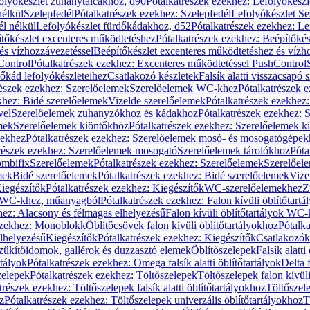
olyókészlet zuhanytálcákhoz, d90
Pótalkatrészek ezekhez: Lefolyókész
nélkül
Szelepfedél
Pótalkatrészek ezekhez: Szelepfedél
Lefolyókészlet Se
él nélkül
Lefolyókészlet fürdőkádakhoz, d52
Pótalkatrészek ezekhez: L
tőkészlet excenteres működtetéshez
Pótalkatrészek ezekhez: Beépítőké
és vízhozzávezetéssel
Beépítőkészlet excenteres működtetéshez és vízh
Control
Pótalkatrészek ezekhez: Excenteres működtetéssel PushControl
őkád lefolyókészleteihez
Csatlakozó készletek
Falsík alatti visszacsapó 
részek ezekhez: Szerelőelemek
Szerelőelemek WC-khez
Pótalkatrészek 
khez: Bidé szerelőelemek
Vizelde szerelőelemek
Pótalkatrészek ezekhez:
vel
Szerelőelemek zuhanyzókhoz és kádakhoz
Pótalkatrészek ezekhez:
mek
Szerelőelemek kiöntőkhöz
Pótalkatrészek ezekhez: Szerelőelemek k
pekhez
Pótalkatrészek ezekhez: Szerelőelemek mosó- és mosogatógépek
részek ezekhez: Szerelőelemek mosogató
Szerelőelemek tárolókhoz
Póta
ombifix
Szerelőelemek
Pótalkatrészek ezekhez: Szerelőelemek
Szerelőe
mek
Bidé szerelőelemek
Pótalkatrészek ezekhez: Bidé szerelőelemek
Vize
iegészítők
Pótalkatrészek ezekhez: Kiegészítők
WC-szerelőelemekhez
Z
ok WC-khez, műanyagból
Pótalkatrészek ezekhez: Falon kívüli öblítőta
hez: Alacsony és félmagas elhelyezésű
Falon kívüli öblítőtartályok WC-
ezekhez: Monoblokk
Öblítőcsövek falon kívüli öblítőtartályokhoz
Pótalka
lhelyezésű
Kiegészítők
Pótalkatrészek ezekhez: Kiegészítők
Csatlakozók
zűkítőidomok, gallérok és duzzasztó elemek
Öblítőszelepek
Falsík alatti
rtályok
Pótalkatrészek ezekhez: Omega falsík alatti öblítőtartályok
Delta f
zelepek
Pótalkatrészek ezekhez: Töltőszelepek
Töltőszelepek falon kívüli
trészek ezekhez: Töltőszelepek falsík alatti öblítőtartályokhoz
Töltőszel
z
Pótalkatrészek ezekhez: Töltőszelepek univerzális öblítőtartályokhoz
T