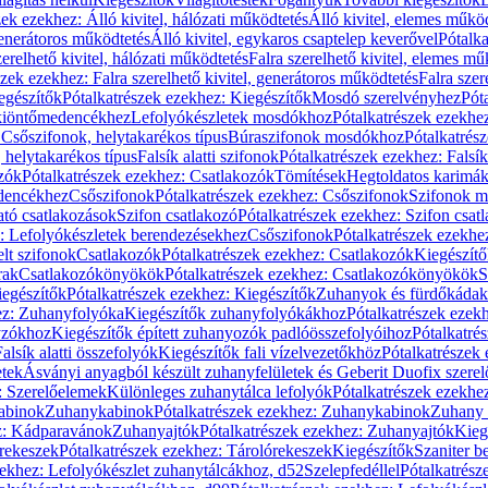
zek ezekhez: Álló kivitel, hálózati működtetés
Álló kivitel, elemes műkö
generátoros működtetés
Álló kivitel, egykaros csaptelep keverővel
Pótalka
erelhető kivitel, hálózati működtetés
Falra szerelhető kivitel, elemes mű
szek ezekhez: Falra szerelhető kivitel, generátoros működtetés
Falra szer
egészítők
Pótalkatrészek ezekhez: Kiegészítők
Mosdó szerelvényhez
Pót
 kiöntőmedencékhez
Lefolyókészletek mosdókhoz
Pótalkatrészek ezekhe
 Csőszifonok, helytakarékos típus
Búraszifonok mosdókhoz
Pótalkatrés
helytakarékos típus
Falsík alatti szifonok
Pótalkatrészek ezekhez: Falsík 
zók
Pótalkatrészek ezekhez: Csatlakozók
Tömítések
Hegtoldatos karimá
edencékhez
Csőszifonok
Pótalkatrészek ezekhez: Csőszifonok
Szifonok m
tó csatlakozások
Szifon csatlakozó
Pótalkatrészek ezekhez: Szifon csat
z: Lefolyókészletek berendezésekhez
Csőszifonok
Pótalkatrészek ezekhe
elt szifonok
Csatlakozók
Pótalkatrészek ezekhez: Csatlakozók
Kiegészít
rak
Csatlakozókönyökök
Pótalkatrészek ezekhez: Csatlakozókönyökök
S
egészítők
Pótalkatrészek ezekhez: Kiegészítők
Zuhanyok és fürdőkádak
ez: Zuhanyfolyóka
Kiegészítők zuhanyfolyókákhoz
Pótalkatrészek ezek
nyzókhoz
Kiegészítők épített zuhanyozók padlóösszefolyóihoz
Pótalkatré
alsík alatti összefolyók
Kiegészítők fali vízelvezetőkhöz
Pótalkatrészek 
etek
Ásványi anyagból készült zuhanyfelületek és Geberit Duofix szere
: Szerelőelemek
Különleges zuhanytálca lefolyók
Pótalkatrészek ezekhe
abinok
Zuhanykabinok
Pótalkatrészek ezekhez: Zuhanykabinok
Zuhany 
ez: Kádparavánok
Zuhanyajtók
Pótalkatrészek ezekhez: Zuhanyajtók
Kieg
rekeszek
Pótalkatrészek ezekhez: Tárolórekeszek
Kiegészítők
Szaniter b
zekhez: Lefolyókészlet zuhanytálcákhoz, d52
Szelepfedéllel
Pótalkatrész