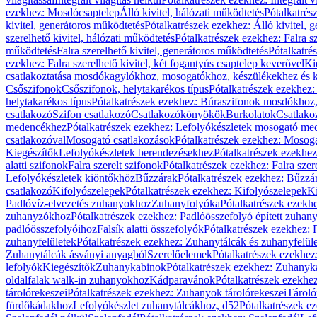
ezekhez: Mosdócsaptelep
Álló kivitel, hálózati működtetés
Pótalkatrés
kivitel, generátoros működtetés
Pótalkatrészek ezekhez: Álló kivitel, 
szerelhető kivitel, hálózati működtetés
Pótalkatrészek ezekhez: Falra sz
működtetés
Falra szerelhető kivitel, generátoros működtetés
Pótalkatré
ezekhez: Falra szerelhető kivitel, két fogantyús csaptelep keverővel
Ki
csatlakoztatása mosdókagylókhoz, mosogatókhoz, készülékekhez és
Csőszifonok
Csőszifonok, helytakarékos típus
Pótalkatrészek ezekhez:
helytakarékos típus
Pótalkatrészek ezekhez: Búraszifonok mosdókhoz, 
csatlakozó
Szifon csatlakozó
Csatlakozókönyökök
Burkolatok
Csatlako
medencékhez
Pótalkatrészek ezekhez: Lefolyókészletek mosogató m
csatlakozóval
Mosogató csatlakozások
Pótalkatrészek ezekhez: Mosoga
Kiegészítők
Lefolyókészletek berendezésekhez
Pótalkatrészek ezekhe
alatti szifonok
Falra szerelt szifonok
Pótalkatrészek ezekhez: Falra szer
Lefolyókészletek kiöntőkhöz
Bűzzárak
Pótalkatrészek ezekhez: Bűzzá
csatlakozó
Kifolyószelepek
Pótalkatrészek ezekhez: Kifolyószelepek
Ki
Padlóvíz-elvezetés zuhanyokhoz
Zuhanyfolyóka
Pótalkatrészek ezekh
zuhanyzókhoz
Pótalkatrészek ezekhez: Padlóösszefolyó épített zuha
padlóösszefolyóihoz
Falsík alatti összefolyók
Pótalkatrészek ezekhez: F
zuhanyfelületek
Pótalkatrészek ezekhez: Zuhanytálcák és zuhanyfelül
Zuhanytálcák ásványi anyagból
Szerelőelemek
Pótalkatrészek ezekhez
lefolyók
Kiegészítők
Zuhanykabinok
Pótalkatrészek ezekhez: Zuhanyk
oldalfalak walk-in zuhanyokhoz
Kádparavánok
Pótalkatrészek ezekh
tárolórekeszei
Pótalkatrészek ezekhez: Zuhanyok tárolórekeszei
Tároló
fürdőkádakhoz
Lefolyókészlet zuhanytálcákhoz, d52
Pótalkatrészek e