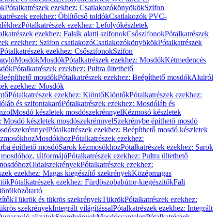
ök
Pótalkatrészek ezekhez: Csatlakozókönyökök
Szifon
katrészek ezekhez: Öblítőcső toldók
Csatlakozók PVC-
ldékhez
Pótalkatrészek ezekhez: Lefolyókészletek
alkatrészek ezekhez: Falsík alatti szifonok
Csőszifonok
Pótalkatrészek
zek ezekhez: Szifon csatlakozó
Csatlakozókönyökök
Pótalkatrészek
Pótalkatrészek ezekhez: Csőszifonok
Szifon
gyló
Mosdók
Mosdók
Pótalkatrészek ezekhez: Mosdók
Kétmedencés
osdók
Pótalkatrészek ezekhez: Pultra ültethető
Beépíthető mosdók
Pótalkatrészek ezekhez: Beépíthető mosdók
Alulról
szek ezekhez: Mosdók
ntő
Pótalkatrészek ezekhez: Kiöntő
Kiöntők
Pótalkatrészek ezekhez:
láb és szifontakaró
Pótalkatrészek ezekhez: Mosdóláb és
nzol
Mosdó készletek mosdószekrénnyel
Kézmosó készletek
z: Mosdó készletek mosdószekrénnyel
Szekrénybe építhető mosdó
osdószekrénnyel
Pótalkatrészek ezekhez: Beépíthető mosdó készletek
Kézmosókhoz
Mosdókhoz
Pótalkatrészek ezekhez:
orba építhető mosdó
Sarok kézmosókhoz
Pótalkatrészek ezekhez: Sarok
ő mosdóhoz, tálformájú
Pótalkatrészek ezekhez: Pultra ültethető
 mosdóhoz
Oldalszekrények
Pótalkatrészek ezekhez:
észek ezekhez: Magas kiegészítő szekrények
Középmagas
ítők
Pótalkatrészek ezekhez: Fürdőszobabútor-kiegészítők
Fali
törölközőtartó
zítők
Tükrök és tükrös szekrények
Tükrök
Pótalkatrészek ezekhez:
Tükrös szekrények
Integrált világítással
Pótalkatrészek ezekhez: Integrált
ugaszoló aljzatok
Szerelvények
Mosdócsaptelep
Pótalkatrészek