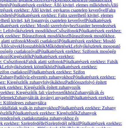
dtetés
Pótalkatrészek ezekhez: Álló kivitel, elemes működtetés
Álló
trészek ezekhez: Álló kivitel, egykaros csaptelep keverővel
Falra
ködtetés
Pótalkatrészek ezekhez: Falra szerelhető kivitel, elemes
elhető kivitel, két fogantyús csaptelep keverővel
Pótalkatrészek
alkatrészek ezekhez: Mosdó szerelvényhez
Szaniter berendezések
z: Lefolyókészletek mosdókhoz
Csőszifonok
Pótalkatrészek ezekhez:
zek ezekhez: Búraszifonok mosdókhoz
Búraszifonok mosdókhoz,
alatti szifonok
Mosdó csatlakozó
Pótalkatrészek ezekhez: Mosdó
k
Állócsövek
Hosszabbítók
Működtetések
Lefolyókészletek mosogató
osógép csatlakozóval
Pótalkatrészek ezekhez: Szifonok mosógép
lakozó
Kiegészítők
Pótalkatrészek ezekhez:
z: Csőszifonok
Falsík alatti szifonok
Pótalkatrészek ezekhez: Falsík
ők
Lefolyókészletek kiöntőkhöz
Pótalkatrészek ezekhez:
zifon csatlakozó
Pótalkatrészek ezekhez: Szifon
Zuhany
Padlóvíz-elvezetés zuhanyokhoz
Pótalkatrészek ezekhez:
hez: Kiegészítők zuhanyfolyókákhoz
Padlóösszefolyó épített
szek ezekhez: Kiegészítők épített zuhanyozók
ezekhez: Kiegészítők fali vízelvezetőkhöz
Zuhanytálcák és
lőelemek
Zuhanytálcák ásványi anyagból
Pótalkatrészek ezekhez:
z: Különleges zuhanytálca
oldalfalak walk-in zuhanyokhoz
Pótalkatrészek ezekhez: Zuhany
észítők
Pótalkatrészek ezekhez: Kiegészítők
Zuhanyok
erendezések csatlakoztatása zuhanyokhoz és
ek ezekhez: Szelepfedéllel
Szelepfedél nélkül
Pótalkatrészek ezekhez: