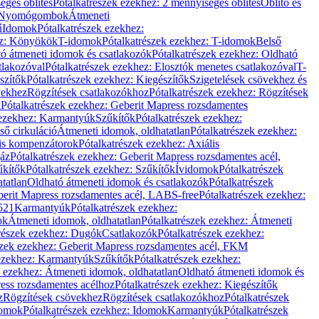
éges öblítés
Pótalkatrészek ezekhez: 2 mennyiséges öblítés
Öblítő és
Nyomógombok
Átmeneti
ű
Idomok
Pótalkatrészek ezekhez:
ez: Könyökök
T-idomok
Pótalkatrészek ezekhez: T-idomok
Belső
ó átmeneti idomok és csatlakozók
Pótalkatrészek ezekhez: Oldható
tlakozóval
Pótalkatrészek ezekhez: Elosztók menetes csatlakozóval
T-
szítők
Pótalkatrészek ezekhez: Kiegészítők
Szigetelések csövekhez és
vekhez
Rögzítések csatlakozókhoz
Pótalkatrészek ezekhez: Rögzítések
l
Pótalkatrészek ezekhez: Geberit Mapress rozsdamentes
 ezekhez: Karmantyúk
Szűkítők
Pótalkatrészek ezekhez:
ső cirkuláció
Átmeneti idomok, oldhatatlan
Pótalkatrészek ezekhez:
is kompenzátorok
Pótalkatrészek ezekhez: Axiális
gáz
Pótalkatrészek ezekhez: Geberit Mapress rozsdamentes acél,
űkítők
Pótalkatrészek ezekhez: Szűkítők
Ívidomok
Pótalkatrészek
tatlan
Oldható átmeneti idomok és csatlakozók
Pótalkatrészek
erit Mapress rozsdamentes acél, LABS-free
Pótalkatrészek ezekhez:
521
Karmantyúk
Pótalkatrészek ezekhez:
ok
Átmeneti idomok, oldhatatlan
Pótalkatrészek ezekhez: Átmeneti
részek ezekhez: Dugók
Csatlakozók
Pótalkatrészek ezekhez:
szek ezekhez: Geberit Mapress rozsdamentes acél, FKM
 ezekhez: Karmantyúk
Szűkítők
Pótalkatrészek ezekhez:
k ezekhez: Átmeneti idomok, oldhatatlan
Oldható átmeneti idomok és
ess rozsdamentes acélhoz
Pótalkatrészek ezekhez: Kiegészítők
z
Rögzítések csövekhez
Rögzítések csatlakozókhoz
Pótalkatrészek
omok
Pótalkatrészek ezekhez: Idomok
Karmantyúk
Pótalkatrészek