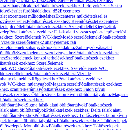
let zuhanytálcákhoz, d90
Szelepfedéllel
Pótalkatrészek ezekhez:
stra zuhanytálcákhoz
Pótalkatrészek ezekhez: Lefolyókészlet Sestra
efolyókészlet fürdőkádakhoz, d52
Excenteres
szlet excenteres működtetéshez
Excenteres működtetéssel és
ozzávezetéshez
Pótalkatrészek ezekhez: Beépítőkészlet excenteres
Szelepfedéllel
Pótalkatrészek ezekhez: Szelepfedéllel
Kiegészítők
szelep
Pótalkatrészek ezekhez: Falsík alatti visszacsapó szelep
Szerelési
ezekhez: Szerelőelemek WC-khez
Mosdó szerelőelemek
Pótalkatrészek
 Vizelde szerelőelemek
Zuhanyelemek fali
 Szerelőelemek zuhanyzókhoz és kádakhoz
Zuhanyzó válaszfal
iöntőkhöz
Szerelőelemek szerelvényekhez
Pótalkatrészek ezekhez:
hez
Szerelőelemek konzol terhelésekhez
Pótalkatrészek ezekhez:
lkatrészek ezekhez: Szerelőelemek
lemek WC-khez
Pótalkatrészek ezekhez: Szerelőelemek WC-
lde szerelőelemek
Pótalkatrészek ezekhez: Vizelde
uhany elemekhez
Rögzítésekhez
Pótalkatrészek ezekhez:
rtályok WC-khez, műanyagból
Magasra szerelt
Pótalkatrészek ezekhez:
khez, szaniterkerámia
Pótalkatrészek ezekhez: Falon kívüli
trészek ezekhez: Öblítőcsövek falon kívüli öblítőtartályokhoz
Magasra
Pótalkatrészek ezekhez:
 öblítőtartályok
Sigma falsík alatti öblítőtartályok
Pótalkatrészek
alsík alatti öblítőtartályok
Pótalkatrészek ezekhez: Delta falsík alatti
 öblítőtartályokhoz
Pótalkatrészek ezekhez: Töltőszelepek falon kívüli
epek kerámia öblítőtartályokhoz
Pótalkatrészek ezekhez: Töltőszelepek
öltőszelepek Monolith-hoz
Pótalkatrészek ezekhez: Töltőszelepek