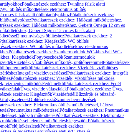
őtartályokhoz
Pótalkatrészek ezekhez: Twinline falsík alatti
k
WC öblítés működtetések elektronikus öblítés
cm-es falsík alatti öblítőtartályokhoz
Pótalkatrészek ezekhez:
blítőtartályokhoz
Pótalkatrészek ezekhez: Hálózati működtetéshez,
atrészek ezekhez: Hálózati működtetéshez, Geberit Omega 12 cm-es
űködtetéshez, Geberit Sigma 12 cm-es falsík alatti
dtetéssel
2 mennyiséges öblítéshez
Pótalkatrészek ezekhez: 2
Pótalkatrészek ezekhez: Kiegészítők WC öblítés
trészek ezekhez: WC öblítés működtetésekhez elektronikus
khez
Pótalkatrészek ezekhez: Szanitermodulok WC-khez
Fali WC-
ekhez: Kiegészítők
Fogyóeszközök
Szanitermodulok
izeldék
Vizeldék, vízöblítéses működés, öblítőperemmel
Pótalkatrészek
blítőperem nélkül
Pótalkatrészek ezekhez: Vizeldék, vízöblítéses
ezérléshez
Integrált vizeldevezérléssel
Pótalkatrészek ezekhez: Integrált
délhez
Pótalkatrészek ezekhez: Vizeldék, vízöblítéses működés,
dék, vízmentes működés
Fedél nélkül
Pótalkatrészek ezekhez: Fedél
válaszfalak
Üveg vizelde válaszfalak
Pótalkatrészek ezekhez: Üveg
trészek ezekhez: Kiegészítők
Vizeldefedél
Bűzzárók és bűzzáró-
Kifolyószelepek
Öblítéselosztó
Szaniter berendezések
atrészek ezekhez: Elektronikus öblítés működtetéssel, hálózati
tetés
Pneumatikus működtetéssel
Pótalkatrészek ezekhez: Pneumatikus
dtetéssel, hálózati működtetés
Pótalkatrészek ezekhez: Elektronikus
és működtetéssel, elemes működtetés
Kiegészítők
Pótalkatrészek
domok
Felújítókészletek
Pótalkatrészek ezekhez:
dékhez és bidékhez
Lefolyókészletek WC-khez és