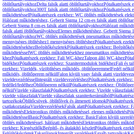
öblítőtartályokhoz
Delta falsík alatti öblítőtartályokhoz
Pótalkatrészek e
öblítőtartályokhoz
300T falsík alatti öblítőtartályokhoz
Pótalkatrészek e
működtetéssel
Pótalkatrészek ezekhez: WC öblítés működtetések elekt
Hálózati működtetéshez, Geberit Sigma 12 cm-es falsík alatti öblítőta
Geberit Sigma 8 cm-es falsík alatti öblítőtartályokhoz
Hálózati működte
falsík alatti öblítőtartályokhoz
Elemes működtetéshez, Geberit Sigma 12 
öblítőtartályokhoz
WC öblítés működtetések pneumatikus működtetéss
mennyiséges öblítéshez
1 mennyiséges öblítéshez
Pótalkatrészek ezekh
működtetésekhez
Beépítőkészletek
Pótalkatrészek ezekhez: Beépítőkés
működtetéssel
WC öblítés működtetésekhez pneumatikus működtetéss
khez
Pótalkatrészek ezekhez: Fali WC-khez
Talpon álló WC-khez
Póta
bidékhez
Pótalkatrészek ezekhez: Szanitermodulok bidékhez
Fali és t
ezekhez: Vizeldék, vízöblítéses működés, öblítőperemmel
Fedél nélkü
működés, öblítőperem nélkül
Falon kívüli vagy falsík alatti vizeldevez
vizeldevezérléssel
Integrált vizeldevezérléshez
Pótalkatrészek ezekhez: 
fedéllel/fedélhez
Öblítőperem nélkül
Pótalkatrészek ezekhez: Öblítőpe
nélkül
Vizelde válaszfalak
Pótalkatrészek ezekhez: Vizelde válaszfalak
vizelde válaszfalak
Vizelde válaszfalak szaniterkerámiából
Pótalkatrés
tartozékok
Öblítőcsövek, öblítőívek és átmeneti idomok
Pótalkatrészek
csatlakoztatása
Vizeldevezérlések
Falsík alatt
Pótalkatrészek ezekhez: Fa
működtetés
Elektronikus öblítés működtetéssel, elemes működtetés
Pót
működtetéssel
Basic
Pótalkatrészek ezekhez: Basic
Falon kívüli szerelé
öblítés működtetéssel, hálózati működtetés
Elektronikus öblítés működ
ezekhez: Kiegészítők
Beépítő- és átalakító készlet
Pótalkatrészek ezekhe
Felújítókészletek
Takarólapok
Integrált vezérlések
Egyéb tartozékok
Kez