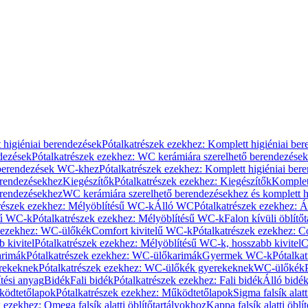
 higiéniai berendezések
Pótalkatrészek ezekhez: Komplett higiéniai be
dezések
Pótalkatrészek ezekhez: WC kerámiára szerelhető berendezések
 berendezések WC-khez
Pótalkatrészek ezekhez: Komplett higiéniai be
erendezésekhez
Kiegészítők
Pótalkatrészek ezekhez: Kiegészítők
Komplet
erendezésekhez
WC kerámiára szerelhető berendezésekhez és komplett h
részek ezekhez: Mélyöblítésű WC-k
Álló WC
Pótalkatrészek ezekhez: 
sű WC-k
Pótalkatrészek ezekhez: Mélyöblítésű WC-k
Falon kívüli öblítő
k ezekhez: WC-ülőkék
Comfort kivitelű WC-k
Pótalkatrészek ezekhez: C
 kivitel
Pótalkatrészek ezekhez: Mélyöblítésű WC-k, hosszabb kivitel
C
rimák
Pótalkatrészek ezekhez: WC-ülőkarimák
Gyermek WC-k
Pótalka
rekeknek
Pótalkatrészek ezekhez: WC-ülőkék gyerekeknek
WC-ülőkék
tési anyag
Bidék
Fali bidék
Pótalkatrészek ezekhez: Fali bidék
Álló bidé
ödtetőlapok
Pótalkatrészek ezekhez: Működtetőlapok
Sigma falsík alatt
 ezekhez: Omega falsík alatti öblítőtartályokhoz
Kappa falsík alatti öblí