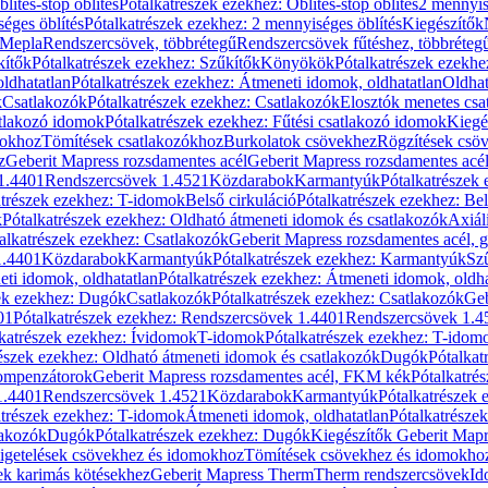
blítés-stop öblítés
Pótalkatrészek ezekhez: Öblítés-stop öblítés
2 mennyis
éges öblítés
Pótalkatrészek ezekhez: 2 mennyiséges öblítés
Kiegészítők
 Mepla
Rendszercsövek, többrétegű
Rendszercsövek fűtéshez, többréteg
kítők
Pótalkatrészek ezekhez: Szűkítők
Könyökök
Pótalkatrészek ezekh
ldhatatlan
Pótalkatrészek ezekhez: Átmeneti idomok, oldhatatlan
Oldhat
k
Csatlakozók
Pótalkatrészek ezekhez: Csatlakozók
Elosztók menetes csa
atlakozó idomok
Pótalkatrészek ezekhez: Fűtési csatlakozó idomok
Kiegé
mokhoz
Tömítések csatlakozókhoz
Burkolatok csövekhez
Rögzítések csö
z
Geberit Mapress rozsdamentes acél
Geberit Mapress rozsdamentes acé
 1.4401
Rendszercsövek 1.4521
Közdarabok
Karmantyúk
Pótalkatrészek
atrészek ezekhez: T-idomok
Belső cirkuláció
Pótalkatrészek ezekhez: Bel
k
Pótalkatrészek ezekhez: Oldható átmeneti idomok és csatlakozók
Axiál
alkatrészek ezekhez: Csatlakozók
Geberit Mapress rozsdamentes acél, 
1.4401
Közdarabok
Karmantyúk
Pótalkatrészek ezekhez: Karmantyúk
Sz
ti idomok, oldhatatlan
Pótalkatrészek ezekhez: Átmeneti idomok, oldha
ek ezekhez: Dugók
Csatlakozók
Pótalkatrészek ezekhez: Csatlakozók
Geb
01
Pótalkatrészek ezekhez: Rendszercsövek 1.4401
Rendszercsövek 1.4
katrészek ezekhez: Ívidomok
T-idomok
Pótalkatrészek ezekhez: T-idom
észek ezekhez: Oldható átmeneti idomok és csatlakozók
Dugók
Pótalkat
kompenzátorok
Geberit Mapress rozsdamentes acél, FKM kék
Pótalkatré
1.4401
Rendszercsövek 1.4521
Közdarabok
Karmantyúk
Pótalkatrészek
atrészek ezekhez: T-idomok
Átmeneti idomok, oldhatatlan
Pótalkatrésze
lakozók
Dugók
Pótalkatrészek ezekhez: Dugók
Kiegészítők Geberit Mapr
igetelések csövekhez és idomokhoz
Tömítések csövekhez és idomokho
ek karimás kötésekhez
Geberit Mapress Therm
Therm rendszercsövek
Id