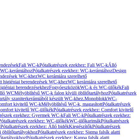
rendezések
Fali WC-k
Pótalkatrészek ezekhez: Fali WC-k
Álló
WC-kerámiához
Pótalkatrészek ezekhez: WC-kerámiához
Design
rendezések WC-khez
WC kerámiára szerelhető
t higiéniai berendezések WC-khez
WC kerámiára szerelhető
igiéniai berendezésekhez
Fogyóeszközök
WC-k és WC-ülőkék
Fali
Álló WC
Mélyöblítésű WC-k falon kívüli öblítőtartályhoz
Pótalkatrészek
tartály szaniterkerámiából készült WC-khez.
Monoblokk
WC-
omfort kivitelű WC-k
Mélyöblítésű WC-k, magasított
Pótalkatrészek
omfort kivitelű WC-ülőkék
Pótalkatrészek ezekhez: Comfort kivitelű
trészek ezekhez: Gyermek WC-k
Fali WC-k
Pótalkatrészek ezekhez:
Pótalkatrészek ezekhez: WC-ülőkék
WC-ülőkarimák
Pótalkatrészek
k
Pótalkatrészek ezekhez: Álló bidék
Kiegészítők
Pótalkatrészek
i öblítőtartályokhoz
Pótalkatrészek ezekhez: Sigma falsík alatti
tőtartályokhoz
Pótalkatrészek ezekhez: Kappa falsík alatti