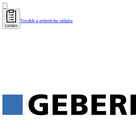
Tovább a geberit.hu oldalra
Listáim