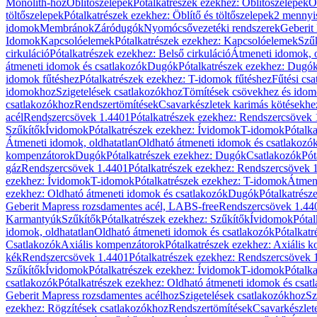
Monolith-hoz
Öblítőszelepek
Pótalkatrészek ezekhez: Öblítőszelepek
Ö
töltőszelepek
Pótalkatrészek ezekhez: Öblítő és töltőszelepek
2 mennyis
idomok
Membránok
Záródugók
Nyomócsővezetéki rendszerek
Geberit
Idomok
Kapcsolóelemek
Pótalkatrészek ezekhez: Kapcsolóelemek
Szű
cirkuláció
Pótalkatrészek ezekhez: Belső cirkuláció
Átmeneti idomok, o
átmeneti idomok és csatlakozók
Dugók
Pótalkatrészek ezekhez: Dugó
idomok fűtéshez
Pótalkatrészek ezekhez: T-idomok fűtéshez
Fűtési cs
idomokhoz
Szigetelések csatlakozókhoz
Tömítések csövekhez és ido
csatlakozókhoz
Rendszertömítések
Csavarkészletek karimás kötésekhe
acél
Rendszercsövek 1.4401
Pótalkatrészek ezekhez: Rendszercsövek
Szűkítők
Ívidomok
Pótalkatrészek ezekhez: Ívidomok
T-idomok
Pótalk
Átmeneti idomok, oldhatatlan
Oldható átmeneti idomok és csatlakozó
kompenzátorok
Dugók
Pótalkatrészek ezekhez: Dugók
Csatlakozók
Pót
gáz
Rendszercsövek 1.4401
Pótalkatrészek ezekhez: Rendszercsövek 
ezekhez: Ívidomok
T-idomok
Pótalkatrészek ezekhez: T-idomok
Átmene
ezekhez: Oldható átmeneti idomok és csatlakozók
Dugók
Pótalkatrész
Geberit Mapress rozsdamentes acél, LABS-free
Rendszercsövek 1.44
Karmantyúk
Szűkítők
Pótalkatrészek ezekhez: Szűkítők
Ívidomok
Pótal
idomok, oldhatatlan
Oldható átmeneti idomok és csatlakozók
Pótalkatr
Csatlakozók
Axiális kompenzátorok
Pótalkatrészek ezekhez: Axiális 
kék
Rendszercsövek 1.4401
Pótalkatrészek ezekhez: Rendszercsövek 
Szűkítők
Ívidomok
Pótalkatrészek ezekhez: Ívidomok
T-idomok
Pótalk
csatlakozók
Pótalkatrészek ezekhez: Oldható átmeneti idomok és csat
Geberit Mapress rozsdamentes acélhoz
Szigetelések csatlakozókhoz
Sz
ezekhez: Rögzítések csatlakozókhoz
Rendszertömítések
Csavarkészlet