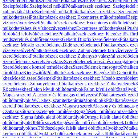
Szelepfedél nélkül
Szelepfedél
Pótalkatrészek ezekhez: Szelepfedél
Lef
Szelepfedéllel
Szelepfedél nélkül
Pótalkatrészek ezekhez: Szelepfedél 
zuhanytálcákhoz
Szelepfedél nélkül
Pótalkatrészek ezekhez: Szelepfed
működtetéssel
Pótalkatrészek ezekhez: Excenteres működtetéssel
Beépí
vízhozzávezetéssel
Pótalkatrészek ezekhez: Excenteres működtetéssel 
működtetéshez és vízhozzávezetéshez
Excenteres működtetéssel Push
fürdőkád lefolyókészleteihez
Pótalkatrészek ezekhez: Kiegészítők fürd
rendszerek és öblítőrendszerek
Geberit Duofix
Szerelőelemek
Pótalkat
ezekhez: Mosdó szerelőelemek
Bidé szerelőelemek
Pótalkatrészek eze
vízelvezetővel
Pótalkatrészek ezekhez: Zuhanyelemek fali vízelvezető
szerelőelemek
Pótalkatrészek ezekhez: Zuhanyzó válaszfal szerelőele
Szerelőelemek szerelvényekhez
Szerelőelemek mosó- és mosogatógé
Szerelőelemek konzol terhelésekhez
Szerelőelemek mosogató
Pótalkat
tárolókhoz
Kiegészítők
Pótalkatrészek ezekhez: Kiegészítők
Geberit K
khez
Mosdó szerelőelemek
Pótalkatrészek ezekhez: Mosdó szerelőele
szerelőelemek
Zuhanyelemek
Pótalkatrészek ezekhez: Zuhanyelemek
K
Rögzítésekhez
Falon kívüli öblítőtartályok
Falon kívüli öblítőtartály
Magasra szerelt
Alacsony és félmagas elhelyezésű
Pótalkatrészek ezek
öblítőtartályok WC-khez, szaniterkerámia
Monoblokk
Pótalkatrészek 
szerelt
Pótalkatrészek ezekhez: Magasra szerelt
Alacsony és félmagas e
Csatlakozók
Sarokszelepek
Tömítések
Rögzítések
Tömítőmandzsetták
S
ezekhez: Sigma falsík alatti öblítőtartályok
Omega falsík alatti öblítőta
öblítőtartályok
Öblítőcsövek
Kiegészítők
Töltő és öblítőszelepek
Töltős
öblítőtartályokhoz
Töltőszelepek falsík alatti öblítőtartályokhoz
Pótalka
kerámia öblítőtartályokhoz
Töltőszelepek univerzális öblítőtartályokho