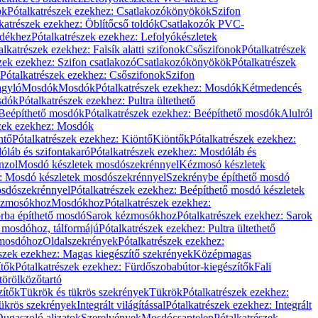
ök
Pótalkatrészek ezekhez: Csatlakozókönyökök
Szifon
katrészek ezekhez: Öblítőcső toldók
Csatlakozók PVC-
ldékhez
Pótalkatrészek ezekhez: Lefolyókészletek
alkatrészek ezekhez: Falsík alatti szifonok
Csőszifonok
Pótalkatrészek
zek ezekhez: Szifon csatlakozó
Csatlakozókönyökök
Pótalkatrészek
Pótalkatrészek ezekhez: Csőszifonok
Szifon
gyló
Mosdók
Mosdók
Pótalkatrészek ezekhez: Mosdók
Kétmedencés
osdók
Pótalkatrészek ezekhez: Pultra ültethető
Beépíthető mosdók
Pótalkatrészek ezekhez: Beépíthető mosdók
Alulról
szek ezekhez: Mosdók
ntő
Pótalkatrészek ezekhez: Kiöntő
Kiöntők
Pótalkatrészek ezekhez:
láb és szifontakaró
Pótalkatrészek ezekhez: Mosdóláb és
nzol
Mosdó készletek mosdószekrénnyel
Kézmosó készletek
z: Mosdó készletek mosdószekrénnyel
Szekrénybe építhető mosdó
osdószekrénnyel
Pótalkatrészek ezekhez: Beépíthető mosdó készletek
Kézmosókhoz
Mosdókhoz
Pótalkatrészek ezekhez:
orba építhető mosdó
Sarok kézmosókhoz
Pótalkatrészek ezekhez: Sarok
ő mosdóhoz, tálformájú
Pótalkatrészek ezekhez: Pultra ültethető
 mosdóhoz
Oldalszekrények
Pótalkatrészek ezekhez:
észek ezekhez: Magas kiegészítő szekrények
Középmagas
ítők
Pótalkatrészek ezekhez: Fürdőszobabútor-kiegészítők
Fali
törölközőtartó
zítők
Tükrök és tükrös szekrények
Tükrök
Pótalkatrészek ezekhez:
Tükrös szekrények
Integrált világítással
Pótalkatrészek ezekhez: Integrált
ugaszoló aljzatok
Szerelvények
Mosdócsaptelep
Pótalkatrészek