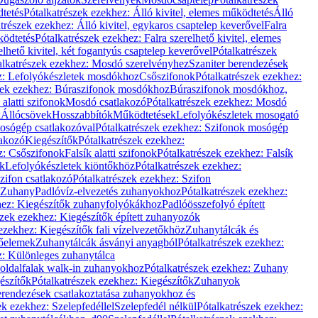
dtetés
Pótalkatrészek ezekhez: Álló kivitel, elemes működtetés
Álló
trészek ezekhez: Álló kivitel, egykaros csaptelep keverővel
Falra
ködtetés
Pótalkatrészek ezekhez: Falra szerelhető kivitel, elemes
elhető kivitel, két fogantyús csaptelep keverővel
Pótalkatrészek
alkatrészek ezekhez: Mosdó szerelvényhez
Szaniter berendezések
z: Lefolyókészletek mosdókhoz
Csőszifonok
Pótalkatrészek ezekhez:
zek ezekhez: Búraszifonok mosdókhoz
Búraszifonok mosdókhoz,
alatti szifonok
Mosdó csatlakozó
Pótalkatrészek ezekhez: Mosdó
k
Állócsövek
Hosszabbítók
Működtetések
Lefolyókészletek mosogató
osógép csatlakozóval
Pótalkatrészek ezekhez: Szifonok mosógép
lakozó
Kiegészítők
Pótalkatrészek ezekhez:
z: Csőszifonok
Falsík alatti szifonok
Pótalkatrészek ezekhez: Falsík
ők
Lefolyókészletek kiöntőkhöz
Pótalkatrészek ezekhez:
zifon csatlakozó
Pótalkatrészek ezekhez: Szifon
Zuhany
Padlóvíz-elvezetés zuhanyokhoz
Pótalkatrészek ezekhez:
hez: Kiegészítők zuhanyfolyókákhoz
Padlóösszefolyó épített
szek ezekhez: Kiegészítők épített zuhanyozók
ezekhez: Kiegészítők fali vízelvezetőkhöz
Zuhanytálcák és
lőelemek
Zuhanytálcák ásványi anyagból
Pótalkatrészek ezekhez:
z: Különleges zuhanytálca
oldalfalak walk-in zuhanyokhoz
Pótalkatrészek ezekhez: Zuhany
észítők
Pótalkatrészek ezekhez: Kiegészítők
Zuhanyok
erendezések csatlakoztatása zuhanyokhoz és
ek ezekhez: Szelepfedéllel
Szelepfedél nélkül
Pótalkatrészek ezekhez: