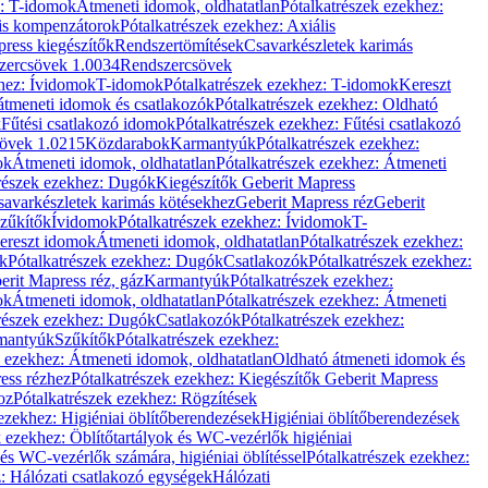
z: T-idomok
Átmeneti idomok, oldhatatlan
Pótalkatrészek ezekhez:
is kompenzátorok
Pótalkatrészek ezekhez: Axiális
ress kiegészítők
Rendszertömítések
Csavarkészletek karimás
zercsövek 1.0034
Rendszercsövek
khez: Ívidomok
T-idomok
Pótalkatrészek ezekhez: T-idomok
Kereszt
átmeneti idomok és csatlakozók
Pótalkatrészek ezekhez: Oldható
k
Fűtési csatlakozó idomok
Pótalkatrészek ezekhez: Fűtési csatlakozó
övek 1.0215
Közdarabok
Karmantyúk
Pótalkatrészek ezekhez:
ok
Átmeneti idomok, oldhatatlan
Pótalkatrészek ezekhez: Átmeneti
részek ezekhez: Dugók
Kiegészítők Geberit Mapress
savarkészletek karimás kötésekhez
Geberit Mapress réz
Geberit
Szűkítők
Ívidomok
Pótalkatrészek ezekhez: Ívidomok
T-
Kereszt idomok
Átmeneti idomok, oldhatatlan
Pótalkatrészek ezekhez:
k
Pótalkatrészek ezekhez: Dugók
Csatlakozók
Pótalkatrészek ezekhez:
erit Mapress réz, gáz
Karmantyúk
Pótalkatrészek ezekhez:
ok
Átmeneti idomok, oldhatatlan
Pótalkatrészek ezekhez: Átmeneti
részek ezekhez: Dugók
Csatlakozók
Pótalkatrészek ezekhez:
rmantyúk
Szűkítők
Pótalkatrészek ezekhez:
k ezekhez: Átmeneti idomok, oldhatatlan
Oldható átmeneti idomok és
ess rézhez
Pótalkatrészek ezekhez: Kiegészítők Geberit Mapress
oz
Pótalkatrészek ezekhez: Rögzítések
ezekhez: Higiéniai öblítőberendezések
Higiéniai öblítőberendezések
k ezekhez: Öblítőtartályok és WC-vezérlők higiéniai
 és WC-vezérlők számára, higiéniai öblítéssel
Pótalkatrészek ezekhez:
: Hálózati csatlakozó egységek
Hálózati