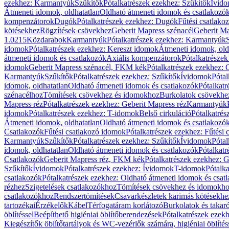
ezekhez: Karmantyúk
Szűkítők
Pótalkatrészek ezekhez: Szűkítők
Ívid
Átmeneti idomok, oldhatatlan
Oldható átmeneti idomok és csatlakozó
kompenzátorok
Dugók
Pótalkatrészek ezekhez: Dugók
Fűtési csatlako
kötésekhez
Rögzítések csövekhez
Geberit Mapress szénacél
Geberit Ma
1.0215
Közdarabok
Karmantyúk
Pótalkatrészek ezekhez: Karmantyúk
idomok
Pótalkatrészek ezekhez: Kereszt idomok
Átmeneti idomok, old
átmeneti idomok és csatlakozók
Axiális kompenzátorok
Pótalkatrésze
idomok
Geberit Mapress szénacél, FKM kék
Pótalkatrészek ezekhez:
Karmantyúk
Szűkítők
Pótalkatrészek ezekhez: Szűkítők
Ívidomok
Pótal
idomok, oldhatatlan
Oldható átmeneti idomok és csatlakozók
Pótalkatr
szénacélhoz
Tömítések csövekhez és idomokhoz
Burkolatok csövekhe
Mapress réz
Pótalkatrészek ezekhez: Geberit Mapress réz
Karmantyúk
idomok
Pótalkatrészek ezekhez: T-idomok
Belső cirkuláció
Pótalkatrés
Átmeneti idomok, oldhatatlan
Oldható átmeneti idomok és csatlakozó
Csatlakozók
Fűtési csatlakozó idomok
Pótalkatrészek ezekhez: Fűtési
Karmantyúk
Szűkítők
Pótalkatrészek ezekhez: Szűkítők
Ívidomok
Pótal
idomok, oldhatatlan
Oldható átmeneti idomok és csatlakozók
Pótalkatr
Csatlakozók
Geberit Mapress réz, FKM kék
Pótalkatrészek ezekhez: 
Szűkítők
Ívidomok
Pótalkatrészek ezekhez: Ívidomok
T-idomok
Pótalk
csatlakozók
Pótalkatrészek ezekhez: Oldható átmeneti idomok és csat
rézhez
Szigetelések csatlakozókhoz
Tömítések csövekhez és idomokh
csatlakozókhoz
Rendszertömítések
Csavarkészletek karimás kötésekhe
tartozékai
Érzékelők
Kábel
Térfogatáram korlátozó
Burkolatok és takar
öblítéssel
Beépíthető higiéniai öblítőberendezések
Pótalkatrészek ezekh
Kiegészítők öblítőtartályok és WC-vezérlők számára, higiéniai öblítés