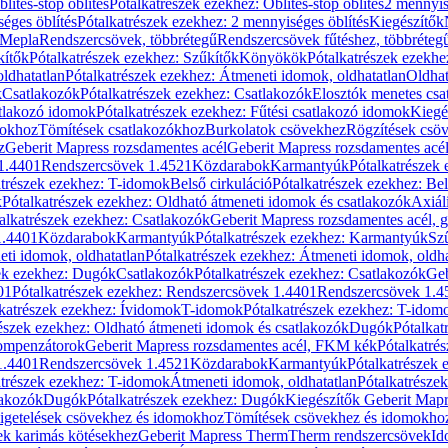
blítés-stop öblítés
Pótalkatrészek ezekhez: Öblítés-stop öblítés
2 mennyis
éges öblítés
Pótalkatrészek ezekhez: 2 mennyiséges öblítés
Kiegészítők
 Mepla
Rendszercsövek, többrétegű
Rendszercsövek fűtéshez, többréteg
kítők
Pótalkatrészek ezekhez: Szűkítők
Könyökök
Pótalkatrészek ezekh
ldhatatlan
Pótalkatrészek ezekhez: Átmeneti idomok, oldhatatlan
Oldhat
k
Csatlakozók
Pótalkatrészek ezekhez: Csatlakozók
Elosztók menetes csa
atlakozó idomok
Pótalkatrészek ezekhez: Fűtési csatlakozó idomok
Kiegé
mokhoz
Tömítések csatlakozókhoz
Burkolatok csövekhez
Rögzítések csö
z
Geberit Mapress rozsdamentes acél
Geberit Mapress rozsdamentes acé
 1.4401
Rendszercsövek 1.4521
Közdarabok
Karmantyúk
Pótalkatrészek
atrészek ezekhez: T-idomok
Belső cirkuláció
Pótalkatrészek ezekhez: Bel
k
Pótalkatrészek ezekhez: Oldható átmeneti idomok és csatlakozók
Axiál
alkatrészek ezekhez: Csatlakozók
Geberit Mapress rozsdamentes acél, 
1.4401
Közdarabok
Karmantyúk
Pótalkatrészek ezekhez: Karmantyúk
Sz
ti idomok, oldhatatlan
Pótalkatrészek ezekhez: Átmeneti idomok, oldha
ek ezekhez: Dugók
Csatlakozók
Pótalkatrészek ezekhez: Csatlakozók
Geb
01
Pótalkatrészek ezekhez: Rendszercsövek 1.4401
Rendszercsövek 1.4
katrészek ezekhez: Ívidomok
T-idomok
Pótalkatrészek ezekhez: T-idom
észek ezekhez: Oldható átmeneti idomok és csatlakozók
Dugók
Pótalkat
kompenzátorok
Geberit Mapress rozsdamentes acél, FKM kék
Pótalkatré
1.4401
Rendszercsövek 1.4521
Közdarabok
Karmantyúk
Pótalkatrészek
atrészek ezekhez: T-idomok
Átmeneti idomok, oldhatatlan
Pótalkatrésze
lakozók
Dugók
Pótalkatrészek ezekhez: Dugók
Kiegészítők Geberit Mapr
igetelések csövekhez és idomokhoz
Tömítések csövekhez és idomokho
ek karimás kötésekhez
Geberit Mapress Therm
Therm rendszercsövek
Id