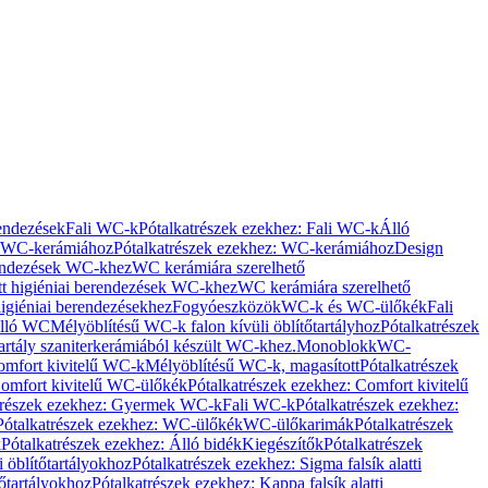
rendezések
Fali WC-k
Pótalkatrészek ezekhez: Fali WC-k
Álló
WC-kerámiához
Pótalkatrészek ezekhez: WC-kerámiához
Design
rendezések WC-khez
WC kerámiára szerelhető
t higiéniai berendezések WC-khez
WC kerámiára szerelhető
igiéniai berendezésekhez
Fogyóeszközök
WC-k és WC-ülőkék
Fali
Álló WC
Mélyöblítésű WC-k falon kívüli öblítőtartályhoz
Pótalkatrészek
tartály szaniterkerámiából készült WC-khez.
Monoblokk
WC-
omfort kivitelű WC-k
Mélyöblítésű WC-k, magasított
Pótalkatrészek
omfort kivitelű WC-ülőkék
Pótalkatrészek ezekhez: Comfort kivitelű
trészek ezekhez: Gyermek WC-k
Fali WC-k
Pótalkatrészek ezekhez:
Pótalkatrészek ezekhez: WC-ülőkék
WC-ülőkarimák
Pótalkatrészek
k
Pótalkatrészek ezekhez: Álló bidék
Kiegészítők
Pótalkatrészek
i öblítőtartályokhoz
Pótalkatrészek ezekhez: Sigma falsík alatti
tőtartályokhoz
Pótalkatrészek ezekhez: Kappa falsík alatti