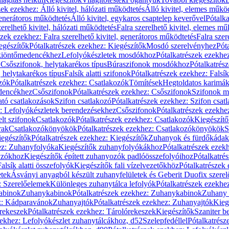
zek ezekhez: Álló kivitel, hálózati működtetés
Álló kivitel, elemes műkö
generátoros működtetés
Álló kivitel, egykaros csaptelep keverővel
Pótalka
erelhető kivitel, hálózati működtetés
Falra szerelhető kivitel, elemes mű
szek ezekhez: Falra szerelhető kivitel, generátoros működtetés
Falra szer
egészítők
Pótalkatrészek ezekhez: Kiegészítők
Mosdó szerelvényhez
Pót
 kiöntőmedencékhez
Lefolyókészletek mosdókhoz
Pótalkatrészek ezekhe
 Csőszifonok, helytakarékos típus
Búraszifonok mosdókhoz
Pótalkatrés
helytakarékos típus
Falsík alatti szifonok
Pótalkatrészek ezekhez: Falsík 
zók
Pótalkatrészek ezekhez: Csatlakozók
Tömítések
Hegtoldatos karimá
edencékhez
Csőszifonok
Pótalkatrészek ezekhez: Csőszifonok
Szifonok m
tó csatlakozások
Szifon csatlakozó
Pótalkatrészek ezekhez: Szifon csat
z: Lefolyókészletek berendezésekhez
Csőszifonok
Pótalkatrészek ezekhe
elt szifonok
Csatlakozók
Pótalkatrészek ezekhez: Csatlakozók
Kiegészít
rak
Csatlakozókönyökök
Pótalkatrészek ezekhez: Csatlakozókönyökök
S
egészítők
Pótalkatrészek ezekhez: Kiegészítők
Zuhanyok és fürdőkádak
ez: Zuhanyfolyóka
Kiegészítők zuhanyfolyókákhoz
Pótalkatrészek ezek
nyzókhoz
Kiegészítők épített zuhanyozók padlóösszefolyóihoz
Pótalkatré
alsík alatti összefolyók
Kiegészítők fali vízelvezetőkhöz
Pótalkatrészek 
etek
Ásványi anyagból készült zuhanyfelületek és Geberit Duofix szere
: Szerelőelemek
Különleges zuhanytálca lefolyók
Pótalkatrészek ezekhe
abinok
Zuhanykabinok
Pótalkatrészek ezekhez: Zuhanykabinok
Zuhany 
ez: Kádparavánok
Zuhanyajtók
Pótalkatrészek ezekhez: Zuhanyajtók
Kieg
rekeszek
Pótalkatrészek ezekhez: Tárolórekeszek
Kiegészítők
Szaniter b
zekhez: Lefolyókészlet zuhanytálcákhoz, d52
Szelepfedéllel
Pótalkatrész