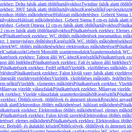
zekhez: Delta falsík alatti öblítőtartályokhoz
Twinline falsík alatti öblít
zekhez: 300T falsík alatti öblítőtartályokhoz
Kiegészítők
Fogyóeszközö
ronikus öblítés működtetéssel
Hálózati működtetéshez, Geberit Sigma 12 
rtályokhoz
Hálózati működtetéshez, Geberit Sigma 8 cm-es falsík alatti ö
téshez, Geberit Omega 12 cm-es falsík alatti öblítőtartályokhoz
Pótalk
cm-es falsík alatti öblítőtartályokhoz
Pótalkatrészek ezekhez: Elemes m
el
Pótalkatrészek ezekhez: WC öblítés működtetések pneumatikus műkö
ez: 1 mennyiséges öblítéshez
Kiegészítők WC öblítés működtetésekhez
zletek
WC öblítés működtetésekhez elektronikus működtetéssel
Pótalka
el
Csatlakozók
Geberit Monolith szanitermodulok
Szanitermodulok WC-
lkatrészek ezekhez: Talpon álló WC-khez
Kiegészítők
Pótalkatrészek ez
alpon álló bidékhez
Pótalkatrészek ezekhez: Fali és talpon álló bidékhez
V
l
Pótalkatrészek ezekhez: Fedél nélkül
Vizeldék, vízöblítéses működés, ö
érléshez
Pótalkatrészek ezekhez: Falon kívüli vagy falsík alatti vizeldev
Integrált vizeldevezérléshez
Vizeldék, vízöblítéses működés, fedéllel/fe
rem nélkül
Vizeldék, vízmentes működés
Pótalkatrészek ezekhez: Vizel
Műanyag vizelde válaszfalak
Pótalkatrészek ezekhez: Műanyag vizelde 
zek ezekhez: Vizelde válaszfalak szaniterkerámiából
Kiegészítők
Pótalka
 ezekhez: Öblítőcsövek, öblítőívek és átmeneti idomok
Rögzítési anyag
lsík alatt
Elektronikus öblítés működtetéssel, hálózati működtetés
Pótalk
alkatrészek ezekhez: Elektronikus öblítés működtetéssel, elemes működ
s
Pótalkatrészek ezekhez: Falon kívüli szerelés
Elektronikus öblítés műkö
tetéssel, elemes működtetés
Pótalkatrészek ezekhez: Elektronikus öblít
z: Beépítő- és átalakító készlet
Öblítőcsövek, öblítőívek és átmeneti i
elési segédletek
Szaniter berendezések csatlakoztatása WC-khez, vizel