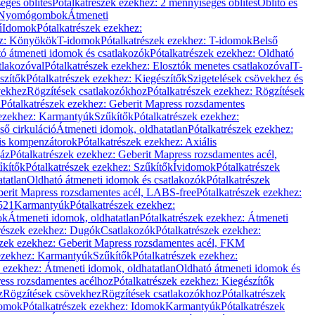
éges öblítés
Pótalkatrészek ezekhez: 2 mennyiséges öblítés
Öblítő és
Nyomógombok
Átmeneti
ű
Idomok
Pótalkatrészek ezekhez:
ez: Könyökök
T-idomok
Pótalkatrészek ezekhez: T-idomok
Belső
ó átmeneti idomok és csatlakozók
Pótalkatrészek ezekhez: Oldható
tlakozóval
Pótalkatrészek ezekhez: Elosztók menetes csatlakozóval
T-
szítők
Pótalkatrészek ezekhez: Kiegészítők
Szigetelések csövekhez és
vekhez
Rögzítések csatlakozókhoz
Pótalkatrészek ezekhez: Rögzítések
l
Pótalkatrészek ezekhez: Geberit Mapress rozsdamentes
 ezekhez: Karmantyúk
Szűkítők
Pótalkatrészek ezekhez:
ső cirkuláció
Átmeneti idomok, oldhatatlan
Pótalkatrészek ezekhez:
is kompenzátorok
Pótalkatrészek ezekhez: Axiális
gáz
Pótalkatrészek ezekhez: Geberit Mapress rozsdamentes acél,
űkítők
Pótalkatrészek ezekhez: Szűkítők
Ívidomok
Pótalkatrészek
tatlan
Oldható átmeneti idomok és csatlakozók
Pótalkatrészek
erit Mapress rozsdamentes acél, LABS-free
Pótalkatrészek ezekhez:
521
Karmantyúk
Pótalkatrészek ezekhez:
ok
Átmeneti idomok, oldhatatlan
Pótalkatrészek ezekhez: Átmeneti
részek ezekhez: Dugók
Csatlakozók
Pótalkatrészek ezekhez:
szek ezekhez: Geberit Mapress rozsdamentes acél, FKM
 ezekhez: Karmantyúk
Szűkítők
Pótalkatrészek ezekhez:
k ezekhez: Átmeneti idomok, oldhatatlan
Oldható átmeneti idomok és
ess rozsdamentes acélhoz
Pótalkatrészek ezekhez: Kiegészítők
z
Rögzítések csövekhez
Rögzítések csatlakozókhoz
Pótalkatrészek
omok
Pótalkatrészek ezekhez: Idomok
Karmantyúk
Pótalkatrészek