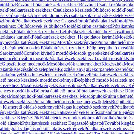
öntőkhöz
Bűzzárak
Pótalkatrészek ezekhez: Bűzzárak
Csatlakozókönyök
etek
Pótalkatrészek ezekhez: Csatlakozó készletek
Öblítőcső toldók
Pótal
 és zárókupakok
Átmeneti idomok és csatlakozók
Lefolyókészletek vize
szifonok
Pótalkatrészek ezekhez: Csigaszifonok
Falsík alatti szifonok
Pót
 ezekhez: Öblítőcsövek és öblítőcső toldók
Szifon csatlakozó
Pótalkatrés
idékhez
Pótalkatrészek ezekhez: Lefolyókészletek bidékhez
Csőszifonok
toldatos karimák
Pótalkatrészek ezekhez: Hegtoldatos karimák
Mosdóka
nyhez
Pótalkatrészek ezekhez: Mosdók szekrényhez
Pultra ültethető m
lig beépíthető mosdók
Pótalkatrészek ezekhez: Félig beépíthető mosdók
Sarokmosdó
Comfort kivitelű mosdók
Mosdók gyerekeknek
Pótalkatré
őmedencék
További mosdók
Pótalkatrészek ezekhez: További mosdók
Kiö
e
Gipszfelfogó medencék
Mosdókagylók tantermekhez
Kiegészítők
Mosdó
takarók
Kiegészítők
Szelepfedél
Rögzítési anyag
Dekorpanelek
Szerelőko
szekrénnyel
Mosdó készletek mosdószekrénnyel
Pótalkatrészek ezekhe
thető mosdó készletek mosdószekrénnyel
Beépíthető mosdó készletek m
ek ezekhez: Mosdószekrények
Kézmosókhoz
Pótalkatrészek ezekhez: 
edencés mosdókhoz
Bútorba építhető mosdó
Pótalkatrészek ezekhez: Bút
ókhoz
Mosdópultok
Pótalkatrészek ezekhez: Mosdópultok
Pultra ültethet
atrészek ezekhez: Pultra ültethető mosdóhoz, négyszögletes
Beépíthető
z: Kisméretű oldalsó szekrények
Magas kiegészítő szekrények
Pótalkatr
rények
Pótalkatrészek ezekhez: Faliszekrények
Fürdőszobabútor-kiegész
 ezekhez: Kiegészítők
Fiókbetétek és rendeződobozok
Törölközőtartó és 
oló aljzatok
Pótalkatrészek ezekhez: Dugaszoló aljzatok
További kiegés
al
Integrált világítás nélkül
Tükrös szekrények
Pótalkatrészek ezekhez: 
lágítás nélkül
Kiegészítők
Világítótestek
Fogantyúk
További kiegészítők
D