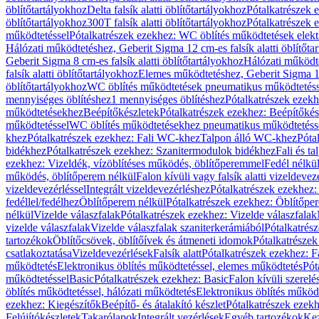
öblítőtartályokhoz
Delta falsík alatti öblítőtartályokhoz
Pótalkatrészek e
öblítőtartályokhoz
300T falsík alatti öblítőtartályokhoz
Pótalkatrészek e
működtetéssel
Pótalkatrészek ezekhez: WC öblítés működtetések elekt
Hálózati működtetéshez, Geberit Sigma 12 cm-es falsík alatti öblítőta
Geberit Sigma 8 cm-es falsík alatti öblítőtartályokhoz
Hálózati működte
falsík alatti öblítőtartályokhoz
Elemes működtetéshez, Geberit Sigma 12 
öblítőtartályokhoz
WC öblítés működtetések pneumatikus működtetéss
mennyiséges öblítéshez
1 mennyiséges öblítéshez
Pótalkatrészek ezekh
működtetésekhez
Beépítőkészletek
Pótalkatrészek ezekhez: Beépítőkés
működtetéssel
WC öblítés működtetésekhez pneumatikus működtetéss
khez
Pótalkatrészek ezekhez: Fali WC-khez
Talpon álló WC-khez
Póta
bidékhez
Pótalkatrészek ezekhez: Szanitermodulok bidékhez
Fali és t
ezekhez: Vizeldék, vízöblítéses működés, öblítőperemmel
Fedél nélkü
működés, öblítőperem nélkül
Falon kívüli vagy falsík alatti vizeldevez
vizeldevezérléssel
Integrált vizeldevezérléshez
Pótalkatrészek ezekhez: 
fedéllel/fedélhez
Öblítőperem nélkül
Pótalkatrészek ezekhez: Öblítőpe
nélkül
Vizelde válaszfalak
Pótalkatrészek ezekhez: Vizelde válaszfalak
vizelde válaszfalak
Vizelde válaszfalak szaniterkerámiából
Pótalkatrés
tartozékok
Öblítőcsövek, öblítőívek és átmeneti idomok
Pótalkatrészek
csatlakoztatása
Vizeldevezérlések
Falsík alatt
Pótalkatrészek ezekhez: Fa
működtetés
Elektronikus öblítés működtetéssel, elemes működtetés
Pót
működtetéssel
Basic
Pótalkatrészek ezekhez: Basic
Falon kívüli szerelé
öblítés működtetéssel, hálózati működtetés
Elektronikus öblítés működ
ezekhez: Kiegészítők
Beépítő- és átalakító készlet
Pótalkatrészek ezekhe
Felújítókészletek
Takarólapok
Integrált vezérlések
Egyéb tartozékok
Kez