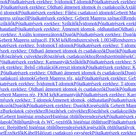
omok
Pótalkatrészek ezekhez: Ívidomok
T-idomok
Pótalkatrészek ezekhe
k
Pótalkatrészek ezekhez: Oldható átmeneti idomok és csatlakozók
Axiál
zó idomok
Pótalkatrészek ezekhez: Fűtési csatlakozó idomok
Geberit Map
press szénacél
Pótalkatrészek ezekhez: Geberit Mapress szénacél
Rends
Szűkítők
Pótalkatrészek ezekhez: Szűkítők
Ívidomok
Pótalkatrészek eze
hatatlan
Pótalkatrészek ezekhez: Átmeneti idomok, oldhatatlan
Oldható 
k ezekhez: Axiális kompenzátorok
Dugók
Pótalkatrészek ezekhez: Dugó
 Geberit Mapress szénacél, FKM kék
Rendszercsövek 1.0034
Rendszercs
katrészek ezekhez: Ívidomok
T-idomok
Pótalkatrészek ezekhez: T-idom
észek ezekhez: Oldható átmeneti idomok és csatlakozók
Dugók
Pótalkat
z
Rögzítések csövekhez
Rögzítések csatlakozókhoz
Rendszertömítések
C
Pótalkatrészek ezekhez: Karmantyúk
Szűkítők
Pótalkatrészek ezekhez: 
zek ezekhez: Belső cirkuláció
Kereszt idomok
Pótalkatrészek ezekhez: 
k
Pótalkatrészek ezekhez: Oldható átmeneti idomok és csatlakozók
Dugó
 csatlakozó idomok
Geberit Mapress réz, gáz
Pótalkatrészek ezekhez: Geb
katrészek ezekhez: Ívidomok
T-idomok
Pótalkatrészek ezekhez: T-idom
észek ezekhez: Oldható átmeneti idomok és csatlakozók
Dugók
Pótalkat
Geberit Mapress réz, FKM kék
Karmantyúk
Pótalkatrészek ezekhez: Ka
atrészek ezekhez: T-idomok
Átmeneti idomok, oldhatatlan
Pótalkatrésze
lakozók
Dugók
Pótalkatrészek ezekhez: Dugók
Kiegészítők Geberit Mapr
oz
Burkolatok csövekhez
Rögzítések csövekhez
Rögzítések csatlakozókh
z
Geberit higiéniai rendszer
Higiéniai öblítőberendezések
Pótalkatrészek 
ólapok
Öblítőtartályok és WC-vezérlők higiéniai öblítéssel
Pótalkatrésze
ez: Beépíthető higiéniai öblítőberendezések
Kiegészítők öblítőtartályok
sel
Érzékelők
Kábel
Hálózati csatlakozó egységek
Pótalkatrészek ezekhez