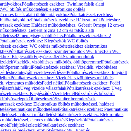
őtartályokhoz
Pótalkatrészek ezekhez: Twinline falsík alatti
k
WC öblítés működtetések elektronikus öblítés
cm-es falsík alatti öblítőtartályokhoz
Pótalkatrészek ezekhez:
blítőtartályokhoz
Pótalkatrészek ezekhez: Hálózati működtetéshez,
atrészek ezekhez: Hálózati működtetéshez, Geberit Omega 12 cm-es
űködtetéshez, Geberit Sigma 12 cm-es falsík alatti
dtetéssel
2 mennyiséges öblítéshez
Pótalkatrészek ezekhez: 2
Pótalkatrészek ezekhez: Kiegészítők WC öblítés
trészek ezekhez: WC öblítés működtetésekhez elektronikus
khez
Pótalkatrészek ezekhez: Szanitermodulok WC-khez
Fali WC-
ekhez: Kiegészítők
Fogyóeszközök
Szanitermodulok
izeldék
Vizeldék, vízöblítéses működés, öblítőperemmel
Pótalkatrészek
blítőperem nélkül
Pótalkatrészek ezekhez: Vizeldék, vízöblítéses
ezérléshez
Integrált vizeldevezérléssel
Pótalkatrészek ezekhez: Integrált
délhez
Pótalkatrészek ezekhez: Vizeldék, vízöblítéses működés,
dék, vízmentes működés
Fedél nélkül
Pótalkatrészek ezekhez: Fedél
válaszfalak
Üveg vizelde válaszfalak
Pótalkatrészek ezekhez: Üveg
trészek ezekhez: Kiegészítők
Vizeldefedél
Bűzzárók és bűzzáró-
Kifolyószelepek
Öblítéselosztó
Szaniter berendezések
atrészek ezekhez: Elektronikus öblítés működtetéssel, hálózati
tetés
Pneumatikus működtetéssel
Pótalkatrészek ezekhez: Pneumatikus
dtetéssel, hálózati működtetés
Pótalkatrészek ezekhez: Elektronikus
és működtetéssel, elemes működtetés
Kiegészítők
Pótalkatrészek
domok
Felújítókészletek
Pótalkatrészek ezekhez:
dékhez és bidékhez
Lefolyókészletek WC-khez és