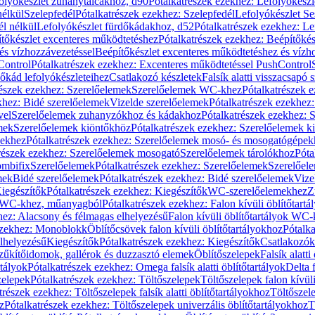
olyókészlet zuhanytálcákhoz, d90
Pótalkatrészek ezekhez: Lefolyókész
nélkül
Szelepfedél
Pótalkatrészek ezekhez: Szelepfedél
Lefolyókészlet Se
él nélkül
Lefolyókészlet fürdőkádakhoz, d52
Pótalkatrészek ezekhez: L
tőkészlet excenteres működtetéshez
Pótalkatrészek ezekhez: Beépítőké
és vízhozzávezetéssel
Beépítőkészlet excenteres működtetéshez és vízh
Control
Pótalkatrészek ezekhez: Excenteres működtetéssel PushControl
őkád lefolyókészleteihez
Csatlakozó készletek
Falsík alatti visszacsapó 
részek ezekhez: Szerelőelemek
Szerelőelemek WC-khez
Pótalkatrészek 
khez: Bidé szerelőelemek
Vizelde szerelőelemek
Pótalkatrészek ezekhez:
vel
Szerelőelemek zuhanyzókhoz és kádakhoz
Pótalkatrészek ezekhez:
mek
Szerelőelemek kiöntőkhöz
Pótalkatrészek ezekhez: Szerelőelemek k
pekhez
Pótalkatrészek ezekhez: Szerelőelemek mosó- és mosogatógépek
részek ezekhez: Szerelőelemek mosogató
Szerelőelemek tárolókhoz
Póta
ombifix
Szerelőelemek
Pótalkatrészek ezekhez: Szerelőelemek
Szerelőe
mek
Bidé szerelőelemek
Pótalkatrészek ezekhez: Bidé szerelőelemek
Vize
iegészítők
Pótalkatrészek ezekhez: Kiegészítők
WC-szerelőelemekhez
Z
ok WC-khez, műanyagból
Pótalkatrészek ezekhez: Falon kívüli öblítőta
hez: Alacsony és félmagas elhelyezésű
Falon kívüli öblítőtartályok WC-
ezekhez: Monoblokk
Öblítőcsövek falon kívüli öblítőtartályokhoz
Pótalka
lhelyezésű
Kiegészítők
Pótalkatrészek ezekhez: Kiegészítők
Csatlakozók
zűkítőidomok, gallérok és duzzasztó elemek
Öblítőszelepek
Falsík alatti
rtályok
Pótalkatrészek ezekhez: Omega falsík alatti öblítőtartályok
Delta f
zelepek
Pótalkatrészek ezekhez: Töltőszelepek
Töltőszelepek falon kívüli
trészek ezekhez: Töltőszelepek falsík alatti öblítőtartályokhoz
Töltőszel
z
Pótalkatrészek ezekhez: Töltőszelepek univerzális öblítőtartályokhoz
T