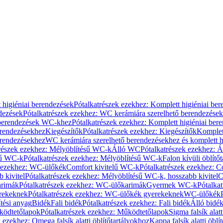
 higiéniai berendezések
Pótalkatrészek ezekhez: Komplett higiéniai be
dezések
Pótalkatrészek ezekhez: WC kerámiára szerelhető berendezések
 berendezések WC-khez
Pótalkatrészek ezekhez: Komplett higiéniai be
erendezésekhez
Kiegészítők
Pótalkatrészek ezekhez: Kiegészítők
Komplet
erendezésekhez
WC kerámiára szerelhető berendezésekhez és komplett h
részek ezekhez: Mélyöblítésű WC-k
Álló WC
Pótalkatrészek ezekhez: 
sű WC-k
Pótalkatrészek ezekhez: Mélyöblítésű WC-k
Falon kívüli öblítő
k ezekhez: WC-ülőkék
Comfort kivitelű WC-k
Pótalkatrészek ezekhez: C
 kivitel
Pótalkatrészek ezekhez: Mélyöblítésű WC-k, hosszabb kivitel
C
rimák
Pótalkatrészek ezekhez: WC-ülőkarimák
Gyermek WC-k
Pótalka
rekeknek
Pótalkatrészek ezekhez: WC-ülőkék gyerekeknek
WC-ülőkék
tési anyag
Bidék
Fali bidék
Pótalkatrészek ezekhez: Fali bidék
Álló bidé
ödtetőlapok
Pótalkatrészek ezekhez: Működtetőlapok
Sigma falsík alatt
 ezekhez: Omega falsík alatti öblítőtartályokhoz
Kappa falsík alatti öblí