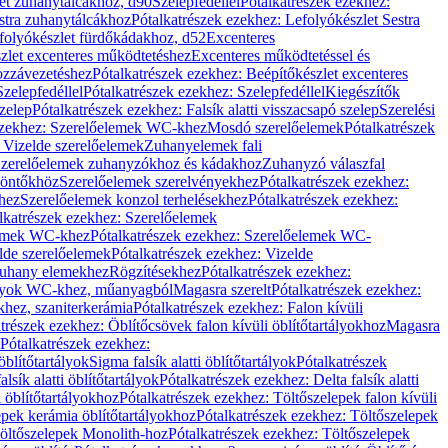
let zuhanytálcákhoz, d90
Szelepfedéllel
Pótalkatrészek ezekhez:
stra zuhanytálcákhoz
Pótalkatrészek ezekhez: Lefolyókészlet Sestra
efolyókészlet fürdőkádakhoz, d52
Excenteres
szlet excenteres működtetéshez
Excenteres működtetéssel és
ozzávezetéshez
Pótalkatrészek ezekhez: Beépítőkészlet excenteres
Szelepfedéllel
Pótalkatrészek ezekhez: Szelepfedéllel
Kiegészítők
szelep
Pótalkatrészek ezekhez: Falsík alatti visszacsapó szelep
Szerelési
ezekhez: Szerelőelemek WC-khez
Mosdó szerelőelemek
Pótalkatrészek
 Vizelde szerelőelemek
Zuhanyelemek fali
 Szerelőelemek zuhanyzókhoz és kádakhoz
Zuhanyzó válaszfal
iöntőkhöz
Szerelőelemek szerelvényekhez
Pótalkatrészek ezekhez:
hez
Szerelőelemek konzol terhelésekhez
Pótalkatrészek ezekhez:
lkatrészek ezekhez: Szerelőelemek
lemek WC-khez
Pótalkatrészek ezekhez: Szerelőelemek WC-
lde szerelőelemek
Pótalkatrészek ezekhez: Vizelde
uhany elemekhez
Rögzítésekhez
Pótalkatrészek ezekhez:
rtályok WC-khez, műanyagból
Magasra szerelt
Pótalkatrészek ezekhez:
khez, szaniterkerámia
Pótalkatrészek ezekhez: Falon kívüli
trészek ezekhez: Öblítőcsövek falon kívüli öblítőtartályokhoz
Magasra
Pótalkatrészek ezekhez:
 öblítőtartályok
Sigma falsík alatti öblítőtartályok
Pótalkatrészek
alsík alatti öblítőtartályok
Pótalkatrészek ezekhez: Delta falsík alatti
 öblítőtartályokhoz
Pótalkatrészek ezekhez: Töltőszelepek falon kívüli
epek kerámia öblítőtartályokhoz
Pótalkatrészek ezekhez: Töltőszelepek
öltőszelepek Monolith-hoz
Pótalkatrészek ezekhez: Töltőszelepek