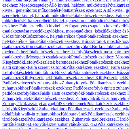
ezekhez: Mosdócsaptelep
Álló kivitel, hálózati működtetés
Pótalkatrés
kivitel, generátoros működtetés
Pótalkatrészek ezekhez: Álló kivitel, 
szerelhető kivitel, hálózati működtetés
Pótalkatrészek ezekhez: Falra sz
működtetés
Falra szerelhető kivitel, generátoros működtetés
Pótalkatré
ezekhez: Falra szerelhető kivitel, két fogantyús csaptelep keverővel
Ki
csatlakoztatása mosdókagylókhoz, mosogatókhoz, készülékekhez és
Csőszifonok
Csőszifonok, helytakarékos típus
Pótalkatrészek ezekhez:
helytakarékos típus
Pótalkatrészek ezekhez: Búraszifonok mosdókhoz, 
csatlakozó
Szifon csatlakozó
Csatlakozókönyökök
Burkolatok
Csatlako
medencékhez
Pótalkatrészek ezekhez: Lefolyókészletek mosogató m
csatlakozóval
Mosogató csatlakozások
Pótalkatrészek ezekhez: Mosoga
Kiegészítők
Lefolyókészletek berendezésekhez
Pótalkatrészek ezekhe
alatti szifonok
Falra szerelt szifonok
Pótalkatrészek ezekhez: Falra szer
Lefolyókészletek kiöntőkhöz
Bűzzárak
Pótalkatrészek ezekhez: Bűzzá
csatlakozó
Kifolyószelepek
Pótalkatrészek ezekhez: Kifolyószelepek
Ki
Padlóvíz-elvezetés zuhanyokhoz
Zuhanyfolyóka
Pótalkatrészek ezekh
zuhanyzókhoz
Pótalkatrészek ezekhez: Padlóösszefolyó épített zuha
padlóösszefolyóihoz
Falsík alatti összefolyók
Pótalkatrészek ezekhez: F
zuhanyfelületek
Pótalkatrészek ezekhez: Zuhanytálcák és zuhanyfelül
Zuhanytálcák ásványi anyagból
Szerelőelemek
Pótalkatrészek ezekhez
lefolyók
Kiegészítők
Zuhanykabinok
Pótalkatrészek ezekhez: Zuhanyk
oldalfalak walk-in zuhanyokhoz
Kádparavánok
Pótalkatrészek ezekh
tárolórekeszei
Pótalkatrészek ezekhez: Zuhanyok tárolórekeszei
Tároló
fürdőkádakhoz
Lefolyókészlet zuhanytálcákhoz, d52
Pótalkatrészek e