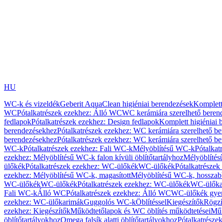
HU
WC-k és vizeldék
Geberit AquaClean higiéniai berendezések
Komplett
WC
Pótalkatrészek ezekhez: Álló WC
WC kerámiára szerelhető beren
fedlapok
Pótalkatrészek ezekhez: Design fedlapok
Komplett higiéniai
berendezésekhez
Pótalkatrészek ezekhez: WC kerámiára szerelhető b
berendezésekhez
Pótalkatrészek ezekhez: WC kerámiára szerelhető b
WC-k
Pótalkatrészek ezekhez: Fali WC-k
Mélyöblítésű WC-k
Pótalkat
ezekhez: Mélyöblítésű WC-k falon kívüli öblítőtartályhoz
Mélyöblíté
ülőkék
Pótalkatrészek ezekhez: WC-ülőkék
WC-ülőkék
Pótalkatrésze
ezekhez: Mélyöblítésű WC-k, magasított
Mélyöblítésű WC-k, hosszabb
WC-ülőkék
WC-ülőkék
Pótalkatrészek ezekhez: WC-ülőkék
WC-ülőka
Fali WC-k
Álló WC
Pótalkatrészek ezekhez: Álló WC
WC-ülőkék gye
ezekhez: WC-ülőkarimák
Guggolós WC-k
Öblítéssel
Kiegészítők
Rögzí
ezekhez: Kiegészítők
Működtetőlapok és WC öblítés működtetései
Műk
öblítőtartályokhoz
Omega falsík alatti öblítőtartályokhoz
Pótalkatrészek