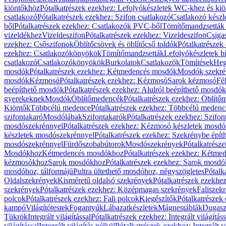
kiöntőkhöz
Pótalkatrészek ezekhez: Lefolyókészletek WC-khez és ki
csatlakozó
Pótalkatrészek ezekhez: Szifon csatlakozó
Csatlakozó készl
ből
Pótalkatrészek ezekhez: Csatlakozók PVC-ből
Tömítőmandzsetták
vizeldékhez
Vizeldeszifon
Pótalkatrészek ezekhez: Vizeldeszifon
Csiga
ezekhez: Csőszifonok
Öblítőcsövek és öblítőcső toldók
Pótalkatrészek
ezekhez: Csatlakozókönyökök
Tömítőmandzsetták
Lefolyókészletek b
csatlakozó
Csatlakozókönyökök
Burkolatok
Csatlakozók
Tömítések
Heg
mosdók
Pótalkatrészek ezekhez: Kétmedencés mosdók
Mosdók szekré
mosdók
Kézmosó
Pótalkatrészek ezekhez: Kézmosó
Sarok kézmosó
Fé
beépíthető mosdók
Pótalkatrészek ezekhez: Alulról beépíthető mosdók
gyerekeknek
Mosdók
Öblítőmedencék
Pótalkatrészek ezekhez: Öblít
Kiöntők
Többcélú medence
Pótalkatrészek ezekhez: Többcélú medenc
szifontakaró
Mosdólábak
Szifontakarók
Pótalkatrészek ezekhez: Szifon
mosdószekrénnyel
Pótalkatrészek ezekhez: Kézmosó készletek mosdó
készletek mosdószekrénnyel
Pótalkatrészek ezekhez: Szekrénybe épí
mosdószekrénnyel
Fürdőszobabútorok
Mosdószekrények
Pótalkatrész
Mosdókhoz
Kétmedencés mosdókhoz
Pótalkatrészek ezekhez: Kétm
kézmosókhoz
Sarok mosdókhoz
Pótalkatrészek ezekhez: Sarok mosd
mosdóhoz, tálformájú
Pultra ültethető mosdóhoz, négyszögletes
Pótalk
Oldalszekrények
Kisméretű oldalsó szekrények
Pótalkatrészek ezekhe
szekrények
Pótalkatrészek ezekhez: Középmagas szekrények
Faliszek
polcok
Pótalkatrészek ezekhez: Fali polcok
Kiegészítők
Pótalkatrészek
kampó
Világítótestek
Fogantyúk
Lábazatkészletek
Mágnestáblák
Dugasz
Tükrök
Integrált világítással
Pótalkatrészek ezekhez: Integrált világításs
világítással
Integrált világítás nélkül
Pótalkatrészek ezekhez: Integrált vi