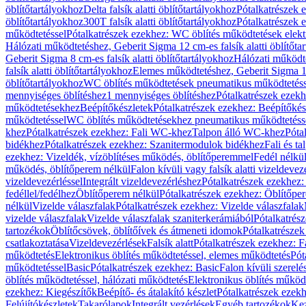
öblítőtartályokhoz
Delta falsík alatti öblítőtartályokhoz
Pótalkatrészek e
öblítőtartályokhoz
300T falsík alatti öblítőtartályokhoz
Pótalkatrészek e
működtetéssel
Pótalkatrészek ezekhez: WC öblítés működtetések elekt
Hálózati működtetéshez, Geberit Sigma 12 cm-es falsík alatti öblítőta
Geberit Sigma 8 cm-es falsík alatti öblítőtartályokhoz
Hálózati működte
falsík alatti öblítőtartályokhoz
Elemes működtetéshez, Geberit Sigma 12 
öblítőtartályokhoz
WC öblítés működtetések pneumatikus működtetéss
mennyiséges öblítéshez
1 mennyiséges öblítéshez
Pótalkatrészek ezekh
működtetésekhez
Beépítőkészletek
Pótalkatrészek ezekhez: Beépítőkés
működtetéssel
WC öblítés működtetésekhez pneumatikus működtetéss
khez
Pótalkatrészek ezekhez: Fali WC-khez
Talpon álló WC-khez
Póta
bidékhez
Pótalkatrészek ezekhez: Szanitermodulok bidékhez
Fali és t
ezekhez: Vizeldék, vízöblítéses működés, öblítőperemmel
Fedél nélkü
működés, öblítőperem nélkül
Falon kívüli vagy falsík alatti vizeldevez
vizeldevezérléssel
Integrált vizeldevezérléshez
Pótalkatrészek ezekhez: 
fedéllel/fedélhez
Öblítőperem nélkül
Pótalkatrészek ezekhez: Öblítőpe
nélkül
Vizelde válaszfalak
Pótalkatrészek ezekhez: Vizelde válaszfalak
vizelde válaszfalak
Vizelde válaszfalak szaniterkerámiából
Pótalkatrés
tartozékok
Öblítőcsövek, öblítőívek és átmeneti idomok
Pótalkatrészek
csatlakoztatása
Vizeldevezérlések
Falsík alatt
Pótalkatrészek ezekhez: Fa
működtetés
Elektronikus öblítés működtetéssel, elemes működtetés
Pót
működtetéssel
Basic
Pótalkatrészek ezekhez: Basic
Falon kívüli szerelé
öblítés működtetéssel, hálózati működtetés
Elektronikus öblítés működ
ezekhez: Kiegészítők
Beépítő- és átalakító készlet
Pótalkatrészek ezekhe
Felújítókészletek
Takarólapok
Integrált vezérlések
Egyéb tartozékok
Kez