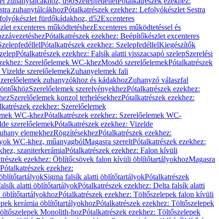
let zuhanytálcákhoz, d90
Szelepfedéllel
Pótalkatrészek ezekhez:
stra zuhanytálcákhoz
Pótalkatrészek ezekhez: Lefolyókészlet Sestra
efolyókészlet fürdőkádakhoz, d52
Excenteres
szlet excenteres működtetéshez
Excenteres működtetéssel és
ozzávezetéshez
Pótalkatrészek ezekhez: Beépítőkészlet excenteres
Szelepfedéllel
Pótalkatrészek ezekhez: Szelepfedéllel
Kiegészítők
szelep
Pótalkatrészek ezekhez: Falsík alatti visszacsapó szelep
Szerelési
ezekhez: Szerelőelemek WC-khez
Mosdó szerelőelemek
Pótalkatrészek
 Vizelde szerelőelemek
Zuhanyelemek fali
 Szerelőelemek zuhanyzókhoz és kádakhoz
Zuhanyzó válaszfal
iöntőkhöz
Szerelőelemek szerelvényekhez
Pótalkatrészek ezekhez:
hez
Szerelőelemek konzol terhelésekhez
Pótalkatrészek ezekhez:
lkatrészek ezekhez: Szerelőelemek
lemek WC-khez
Pótalkatrészek ezekhez: Szerelőelemek WC-
lde szerelőelemek
Pótalkatrészek ezekhez: Vizelde
uhany elemekhez
Rögzítésekhez
Pótalkatrészek ezekhez:
rtályok WC-khez, műanyagból
Magasra szerelt
Pótalkatrészek ezekhez:
khez, szaniterkerámia
Pótalkatrészek ezekhez: Falon kívüli
trészek ezekhez: Öblítőcsövek falon kívüli öblítőtartályokhoz
Magasra
Pótalkatrészek ezekhez:
 öblítőtartályok
Sigma falsík alatti öblítőtartályok
Pótalkatrészek
alsík alatti öblítőtartályok
Pótalkatrészek ezekhez: Delta falsík alatti
 öblítőtartályokhoz
Pótalkatrészek ezekhez: Töltőszelepek falon kívüli
epek kerámia öblítőtartályokhoz
Pótalkatrészek ezekhez: Töltőszelepek
öltőszelepek Monolith-hoz
Pótalkatrészek ezekhez: Töltőszelepek