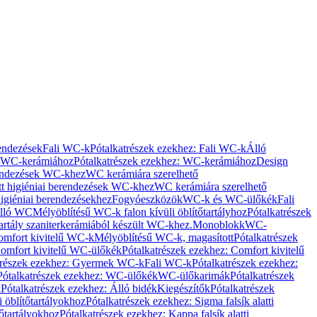
rendezések
Fali WC-k
Pótalkatrészek ezekhez: Fali WC-k
Álló
WC-kerámiához
Pótalkatrészek ezekhez: WC-kerámiához
Design
rendezések WC-khez
WC kerámiára szerelhető
t higiéniai berendezések WC-khez
WC kerámiára szerelhető
igiéniai berendezésekhez
Fogyóeszközök
WC-k és WC-ülőkék
Fali
Álló WC
Mélyöblítésű WC-k falon kívüli öblítőtartályhoz
Pótalkatrészek
tartály szaniterkerámiából készült WC-khez.
Monoblokk
WC-
omfort kivitelű WC-k
Mélyöblítésű WC-k, magasított
Pótalkatrészek
omfort kivitelű WC-ülőkék
Pótalkatrészek ezekhez: Comfort kivitelű
trészek ezekhez: Gyermek WC-k
Fali WC-k
Pótalkatrészek ezekhez:
Pótalkatrészek ezekhez: WC-ülőkék
WC-ülőkarimák
Pótalkatrészek
k
Pótalkatrészek ezekhez: Álló bidék
Kiegészítők
Pótalkatrészek
i öblítőtartályokhoz
Pótalkatrészek ezekhez: Sigma falsík alatti
tőtartályokhoz
Pótalkatrészek ezekhez: Kappa falsík alatti