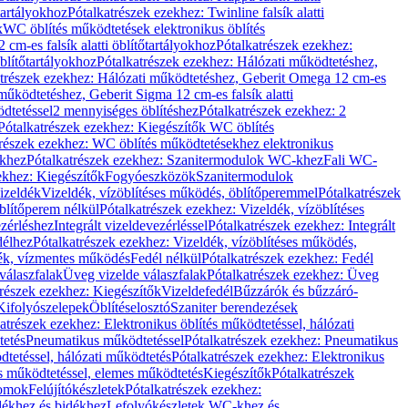
őtartályokhoz
Pótalkatrészek ezekhez: Twinline falsík alatti
k
WC öblítés működtetések elektronikus öblítés
cm-es falsík alatti öblítőtartályokhoz
Pótalkatrészek ezekhez:
blítőtartályokhoz
Pótalkatrészek ezekhez: Hálózati működtetéshez,
atrészek ezekhez: Hálózati működtetéshez, Geberit Omega 12 cm-es
űködtetéshez, Geberit Sigma 12 cm-es falsík alatti
dtetéssel
2 mennyiséges öblítéshez
Pótalkatrészek ezekhez: 2
Pótalkatrészek ezekhez: Kiegészítők WC öblítés
trészek ezekhez: WC öblítés működtetésekhez elektronikus
khez
Pótalkatrészek ezekhez: Szanitermodulok WC-khez
Fali WC-
ekhez: Kiegészítők
Fogyóeszközök
Szanitermodulok
izeldék
Vizeldék, vízöblítéses működés, öblítőperemmel
Pótalkatrészek
blítőperem nélkül
Pótalkatrészek ezekhez: Vizeldék, vízöblítéses
ezérléshez
Integrált vizeldevezérléssel
Pótalkatrészek ezekhez: Integrált
délhez
Pótalkatrészek ezekhez: Vizeldék, vízöblítéses működés,
dék, vízmentes működés
Fedél nélkül
Pótalkatrészek ezekhez: Fedél
válaszfalak
Üveg vizelde válaszfalak
Pótalkatrészek ezekhez: Üveg
trészek ezekhez: Kiegészítők
Vizeldefedél
Bűzzárók és bűzzáró-
Kifolyószelepek
Öblítéselosztó
Szaniter berendezések
atrészek ezekhez: Elektronikus öblítés működtetéssel, hálózati
tetés
Pneumatikus működtetéssel
Pótalkatrészek ezekhez: Pneumatikus
dtetéssel, hálózati működtetés
Pótalkatrészek ezekhez: Elektronikus
és működtetéssel, elemes működtetés
Kiegészítők
Pótalkatrészek
domok
Felújítókészletek
Pótalkatrészek ezekhez:
dékhez és bidékhez
Lefolyókészletek WC-khez és