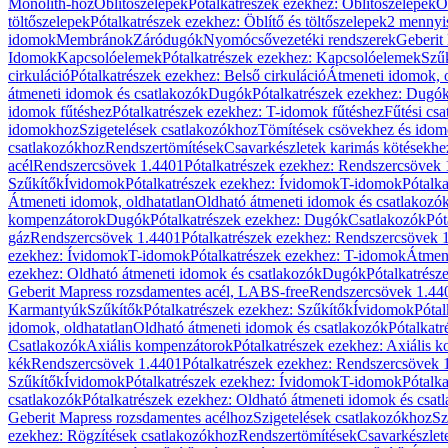
Monolith-hoz
Öblítőszelepek
Pótalkatrészek ezekhez: Öblítőszelepek
Ö
töltőszelepek
Pótalkatrészek ezekhez: Öblítő és töltőszelepek
2 mennyis
idomok
Membránok
Záródugók
Nyomócsővezetéki rendszerek
Geberit
Idomok
Kapcsolóelemek
Pótalkatrészek ezekhez: Kapcsolóelemek
Szű
cirkuláció
Pótalkatrészek ezekhez: Belső cirkuláció
Átmeneti idomok, o
átmeneti idomok és csatlakozók
Dugók
Pótalkatrészek ezekhez: Dugó
idomok fűtéshez
Pótalkatrészek ezekhez: T-idomok fűtéshez
Fűtési cs
idomokhoz
Szigetelések csatlakozókhoz
Tömítések csövekhez és ido
csatlakozókhoz
Rendszertömítések
Csavarkészletek karimás kötésekhe
acél
Rendszercsövek 1.4401
Pótalkatrészek ezekhez: Rendszercsövek
Szűkítők
Ívidomok
Pótalkatrészek ezekhez: Ívidomok
T-idomok
Pótalk
Átmeneti idomok, oldhatatlan
Oldható átmeneti idomok és csatlakozó
kompenzátorok
Dugók
Pótalkatrészek ezekhez: Dugók
Csatlakozók
Pót
gáz
Rendszercsövek 1.4401
Pótalkatrészek ezekhez: Rendszercsövek 
ezekhez: Ívidomok
T-idomok
Pótalkatrészek ezekhez: T-idomok
Átmene
ezekhez: Oldható átmeneti idomok és csatlakozók
Dugók
Pótalkatrész
Geberit Mapress rozsdamentes acél, LABS-free
Rendszercsövek 1.44
Karmantyúk
Szűkítők
Pótalkatrészek ezekhez: Szűkítők
Ívidomok
Pótal
idomok, oldhatatlan
Oldható átmeneti idomok és csatlakozók
Pótalkatr
Csatlakozók
Axiális kompenzátorok
Pótalkatrészek ezekhez: Axiális 
kék
Rendszercsövek 1.4401
Pótalkatrészek ezekhez: Rendszercsövek 
Szűkítők
Ívidomok
Pótalkatrészek ezekhez: Ívidomok
T-idomok
Pótalk
csatlakozók
Pótalkatrészek ezekhez: Oldható átmeneti idomok és csat
Geberit Mapress rozsdamentes acélhoz
Szigetelések csatlakozókhoz
Sz
ezekhez: Rögzítések csatlakozókhoz
Rendszertömítések
Csavarkészlet