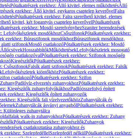
dtetés
Pótalkatrészek ezekhez: Álló kivitel, elemes működtetés
Álló
trészek ezekhez: Álló kivitel, egykaros csaptelep keverővel
Falra
ködtetés
Pótalkatrészek ezekhez: Falra szerelhető kivitel, elemes
elhető kivitel, két fogantyús csaptelep keverővel
Pótalkatrészek
alkatrészek ezekhez: Mosdó szerelvényhez
Szaniter berendezések
z: Lefolyókészletek mosdókhoz
Csőszifonok
Pótalkatrészek ezekhez:
zek ezekhez: Búraszifonok mosdókhoz
Búraszifonok mosdókhoz,
alatti szifonok
Mosdó csatlakozó
Pótalkatrészek ezekhez: Mosdó
k
Állócsövek
Hosszabbítók
Működtetések
Lefolyókészletek mosogató
osógép csatlakozóval
Pótalkatrészek ezekhez: Szifonok mosógép
lakozó
Kiegészítők
Pótalkatrészek ezekhez:
z: Csőszifonok
Falsík alatti szifonok
Pótalkatrészek ezekhez: Falsík
ők
Lefolyókészletek kiöntőkhöz
Pótalkatrészek ezekhez:
zifon csatlakozó
Pótalkatrészek ezekhez: Szifon
Zuhany
Padlóvíz-elvezetés zuhanyokhoz
Pótalkatrészek ezekhez:
hez: Kiegészítők zuhanyfolyókákhoz
Padlóösszefolyó épített
szek ezekhez: Kiegészítők épített zuhanyozók
ezekhez: Kiegészítők fali vízelvezetőkhöz
Zuhanytálcák és
lőelemek
Zuhanytálcák ásványi anyagból
Pótalkatrészek ezekhez:
z: Különleges zuhanytálca
oldalfalak walk-in zuhanyokhoz
Pótalkatrészek ezekhez: Zuhany
észítők
Pótalkatrészek ezekhez: Kiegészítők
Zuhanyok
erendezések csatlakoztatása zuhanyokhoz és
ek ezekhez: Szelepfedéllel
Szelepfedél nélkül
Pótalkatrészek ezekhez: