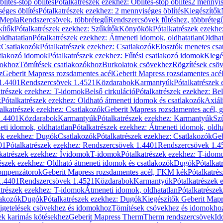
blítés-stop öblítés
Pótalkatrészek ezekhez: Öblítés-stop öblítés
2 mennyis
éges öblítés
Pótalkatrészek ezekhez: 2 mennyiséges öblítés
Kiegészítők
 Mepla
Rendszercsövek, többrétegű
Rendszercsövek fűtéshez, többréteg
kítők
Pótalkatrészek ezekhez: Szűkítők
Könyökök
Pótalkatrészek ezekh
ldhatatlan
Pótalkatrészek ezekhez: Átmeneti idomok, oldhatatlan
Oldhat
k
Csatlakozók
Pótalkatrészek ezekhez: Csatlakozók
Elosztók menetes csa
atlakozó idomok
Pótalkatrészek ezekhez: Fűtési csatlakozó idomok
Kiegé
mokhoz
Tömítések csatlakozókhoz
Burkolatok csövekhez
Rögzítések csö
z
Geberit Mapress rozsdamentes acél
Geberit Mapress rozsdamentes acé
 1.4401
Rendszercsövek 1.4521
Közdarabok
Karmantyúk
Pótalkatrészek
atrészek ezekhez: T-idomok
Belső cirkuláció
Pótalkatrészek ezekhez: Bel
k
Pótalkatrészek ezekhez: Oldható átmeneti idomok és csatlakozók
Axiál
alkatrészek ezekhez: Csatlakozók
Geberit Mapress rozsdamentes acél, 
1.4401
Közdarabok
Karmantyúk
Pótalkatrészek ezekhez: Karmantyúk
Sz
ti idomok, oldhatatlan
Pótalkatrészek ezekhez: Átmeneti idomok, oldha
ek ezekhez: Dugók
Csatlakozók
Pótalkatrészek ezekhez: Csatlakozók
Geb
01
Pótalkatrészek ezekhez: Rendszercsövek 1.4401
Rendszercsövek 1.4
katrészek ezekhez: Ívidomok
T-idomok
Pótalkatrészek ezekhez: T-idom
észek ezekhez: Oldható átmeneti idomok és csatlakozók
Dugók
Pótalkat
kompenzátorok
Geberit Mapress rozsdamentes acél, FKM kék
Pótalkatré
1.4401
Rendszercsövek 1.4521
Közdarabok
Karmantyúk
Pótalkatrészek
atrészek ezekhez: T-idomok
Átmeneti idomok, oldhatatlan
Pótalkatrésze
lakozók
Dugók
Pótalkatrészek ezekhez: Dugók
Kiegészítők Geberit Mapr
igetelések csövekhez és idomokhoz
Tömítések csövekhez és idomokho
ek karimás kötésekhez
Geberit Mapress Therm
Therm rendszercsövek
Id