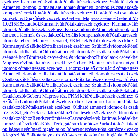
ezekhez: Karmantyúk
Szűkítők
Pótalkatrészek ezekhez: Szűkítők
Ívid
Átmeneti idomok, oldhatatlan
Oldható átmeneti idomok és csatlakozó
kompenzátorok
Dugók
Pótalkatrészek ezekhez: Dugók
Fűtési csatlako
kötésekhez
Rögzítések csövekhez
Geberit Mapress szénacél
Geberit Ma
1.0215
Közdarabok
Karmantyúk
Pótalkatrészek ezekhez: Karmantyúk
idomok
Pótalkatrészek ezekhez: Kereszt idomok
Átmeneti idomok, old
átmeneti idomok és csatlakozók
Axiális kompenzátorok
Pótalkatrésze
idomok
Geberit Mapress szénacél, FKM kék
Pótalkatrészek ezekhez:
Karmantyúk
Szűkítők
Pótalkatrészek ezekhez: Szűkítők
Ívidomok
Pótal
idomok, oldhatatlan
Oldható átmeneti idomok és csatlakozók
Pótalkatr
szénacélhoz
Tömítések csövekhez és idomokhoz
Burkolatok csövekhe
Mapress réz
Pótalkatrészek ezekhez: Geberit Mapress réz
Karmantyúk
idomok
Pótalkatrészek ezekhez: T-idomok
Belső cirkuláció
Pótalkatrés
Átmeneti idomok, oldhatatlan
Oldható átmeneti idomok és csatlakozó
Csatlakozók
Fűtési csatlakozó idomok
Pótalkatrészek ezekhez: Fűtési
Karmantyúk
Szűkítők
Pótalkatrészek ezekhez: Szűkítők
Ívidomok
Pótal
idomok, oldhatatlan
Oldható átmeneti idomok és csatlakozók
Pótalkatr
Csatlakozók
Geberit Mapress réz, FKM kék
Pótalkatrészek ezekhez: 
Szűkítők
Ívidomok
Pótalkatrészek ezekhez: Ívidomok
T-idomok
Pótalk
csatlakozók
Pótalkatrészek ezekhez: Oldható átmeneti idomok és csat
rézhez
Szigetelések csatlakozókhoz
Tömítések csövekhez és idomokh
csatlakozókhoz
Rendszertömítések
Csavarkészletek karimás kötésekhe
tartozékai
Érzékelők
Kábel
Térfogatáram korlátozó
Burkolatok és takar
öblítéssel
Beépíthető higiéniai öblítőberendezések
Pótalkatrészek ezekh
Kiegészítők öblítőtartályok és WC-vezérlők számára, higiéniai öblítés