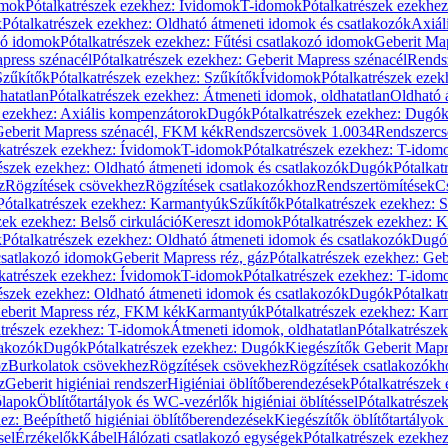
omok
Pótalkatrészek ezekhez: Ívidomok
T-idomok
Pótalkatrészek ezekhe
k
Pótalkatrészek ezekhez: Oldható átmeneti idomok és csatlakozók
Axiál
zó idomok
Pótalkatrészek ezekhez: Fűtési csatlakozó idomok
Geberit Map
press szénacél
Pótalkatrészek ezekhez: Geberit Mapress szénacél
Rends
Szűkítők
Pótalkatrészek ezekhez: Szűkítők
Ívidomok
Pótalkatrészek eze
hatatlan
Pótalkatrészek ezekhez: Átmeneti idomok, oldhatatlan
Oldható 
k ezekhez: Axiális kompenzátorok
Dugók
Pótalkatrészek ezekhez: Dugó
 Geberit Mapress szénacél, FKM kék
Rendszercsövek 1.0034
Rendszercs
katrészek ezekhez: Ívidomok
T-idomok
Pótalkatrészek ezekhez: T-idom
észek ezekhez: Oldható átmeneti idomok és csatlakozók
Dugók
Pótalkat
z
Rögzítések csövekhez
Rögzítések csatlakozókhoz
Rendszertömítések
C
Pótalkatrészek ezekhez: Karmantyúk
Szűkítők
Pótalkatrészek ezekhez: 
zek ezekhez: Belső cirkuláció
Kereszt idomok
Pótalkatrészek ezekhez: 
k
Pótalkatrészek ezekhez: Oldható átmeneti idomok és csatlakozók
Dugó
 csatlakozó idomok
Geberit Mapress réz, gáz
Pótalkatrészek ezekhez: Geb
katrészek ezekhez: Ívidomok
T-idomok
Pótalkatrészek ezekhez: T-idom
észek ezekhez: Oldható átmeneti idomok és csatlakozók
Dugók
Pótalkat
Geberit Mapress réz, FKM kék
Karmantyúk
Pótalkatrészek ezekhez: Ka
atrészek ezekhez: T-idomok
Átmeneti idomok, oldhatatlan
Pótalkatrésze
lakozók
Dugók
Pótalkatrészek ezekhez: Dugók
Kiegészítők Geberit Mapr
oz
Burkolatok csövekhez
Rögzítések csövekhez
Rögzítések csatlakozókh
z
Geberit higiéniai rendszer
Higiéniai öblítőberendezések
Pótalkatrészek 
ólapok
Öblítőtartályok és WC-vezérlők higiéniai öblítéssel
Pótalkatrésze
ez: Beépíthető higiéniai öblítőberendezések
Kiegészítők öblítőtartályok
sel
Érzékelők
Kábel
Hálózati csatlakozó egységek
Pótalkatrészek ezekhez