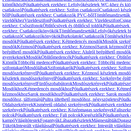
kiöntőkhöz
Pótalkatrészek ezekhez: Lefolyókészletek WC-khez és ki
csatlakozó
Pótalkatrészek ezekhez: Szifon csatlakozó
Csatlakozó készl
ből
Pótalkatrészek ezekhez: Csatlakozók PVC-ből
Tömítőmandzsetták
vizeldékhez
Vizeldeszifon
Pótalkatrészek ezekhez: Vizeldeszifon
Csiga
ezekhez: Csőszifonok
Öblítőcsövek és öblítőcső toldók
Pótalkatrészek
ezekhez: Csatlakozókönyökök
Tömítőmandzsetták
Lefolyókészletek b
csatlakozó
Csatlakozókönyökök
Burkolatok
Csatlakozók
Tömítések
Heg
mosdók
Pótalkatrészek ezekhez: Kétmedencés mosdók
Mosdók szekré
mosdók
Kézmosó
Pótalkatrészek ezekhez: Kézmosó
Sarok kézmosó
Fé
beépíthető mosdók
Pótalkatrészek ezekhez: Alulról beépíthető mosdók
gyerekeknek
Mosdók
Öblítőmedencék
Pótalkatrészek ezekhez: Öblít
Kiöntők
Többcélú medence
Pótalkatrészek ezekhez: Többcélú medenc
szifontakaró
Mosdólábak
Szifontakarók
Pótalkatrészek ezekhez: Szifon
mosdószekrénnyel
Pótalkatrészek ezekhez: Kézmosó készletek mosdó
készletek mosdószekrénnyel
Pótalkatrészek ezekhez: Szekrénybe épí
mosdószekrénnyel
Fürdőszobabútorok
Mosdószekrények
Pótalkatrész
Mosdókhoz
Kétmedencés mosdókhoz
Pótalkatrészek ezekhez: Kétm
kézmosókhoz
Sarok mosdókhoz
Pótalkatrészek ezekhez: Sarok mosd
mosdóhoz, tálformájú
Pultra ültethető mosdóhoz, négyszögletes
Pótalk
Oldalszekrények
Kisméretű oldalsó szekrények
Pótalkatrészek ezekhe
szekrények
Pótalkatrészek ezekhez: Középmagas szekrények
Faliszek
polcok
Pótalkatrészek ezekhez: Fali polcok
Kiegészítők
Pótalkatrészek
kampó
Világítótestek
Fogantyúk
Lábazatkészletek
Mágnestáblák
Dugasz
Tükrök
Integrált világítással
Pótalkatrészek ezekhez: Integrált világításs
világítással
Integrált világítás nélkül
Pótalkatrészek ezekhez: Integrált vi