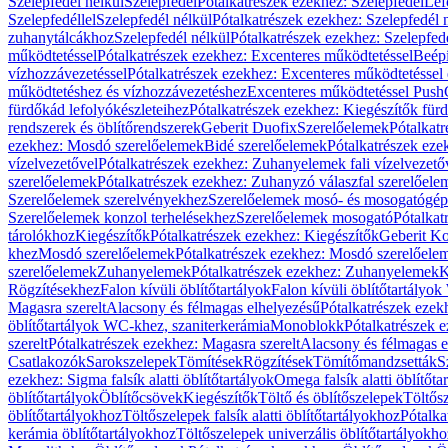
Szelepfedél nélkül
Szelepfedél
Pótalkatrészek ezekhez: Szelepfedél
Lef
Szelepfedéllel
Szelepfedél nélkül
Pótalkatrészek ezekhez: Szelepfedél 
zuhanytálcákhoz
Szelepfedél nélkül
Pótalkatrészek ezekhez: Szelepfed
működtetéssel
Pótalkatrészek ezekhez: Excenteres működtetéssel
Beépí
vízhozzávezetéssel
Pótalkatrészek ezekhez: Excenteres működtetéssel 
működtetéshez és vízhozzávezetéshez
Excenteres működtetéssel Push
fürdőkád lefolyókészleteihez
Pótalkatrészek ezekhez: Kiegészítők fürd
rendszerek és öblítőrendszerek
Geberit Duofix
Szerelőelemek
Pótalkat
ezekhez: Mosdó szerelőelemek
Bidé szerelőelemek
Pótalkatrészek eze
vízelvezetővel
Pótalkatrészek ezekhez: Zuhanyelemek fali vízelvezető
szerelőelemek
Pótalkatrészek ezekhez: Zuhanyzó válaszfal szerelőele
Szerelőelemek szerelvényekhez
Szerelőelemek mosó- és mosogatógé
Szerelőelemek konzol terhelésekhez
Szerelőelemek mosogató
Pótalkat
tárolókhoz
Kiegészítők
Pótalkatrészek ezekhez: Kiegészítők
Geberit K
khez
Mosdó szerelőelemek
Pótalkatrészek ezekhez: Mosdó szerelőele
szerelőelemek
Zuhanyelemek
Pótalkatrészek ezekhez: Zuhanyelemek
K
Rögzítésekhez
Falon kívüli öblítőtartályok
Falon kívüli öblítőtartály
Magasra szerelt
Alacsony és félmagas elhelyezésű
Pótalkatrészek ezek
öblítőtartályok WC-khez, szaniterkerámia
Monoblokk
Pótalkatrészek 
szerelt
Pótalkatrészek ezekhez: Magasra szerelt
Alacsony és félmagas e
Csatlakozók
Sarokszelepek
Tömítések
Rögzítések
Tömítőmandzsetták
S
ezekhez: Sigma falsík alatti öblítőtartályok
Omega falsík alatti öblítőta
öblítőtartályok
Öblítőcsövek
Kiegészítők
Töltő és öblítőszelepek
Töltős
öblítőtartályokhoz
Töltőszelepek falsík alatti öblítőtartályokhoz
Pótalka
kerámia öblítőtartályokhoz
Töltőszelepek univerzális öblítőtartályokho