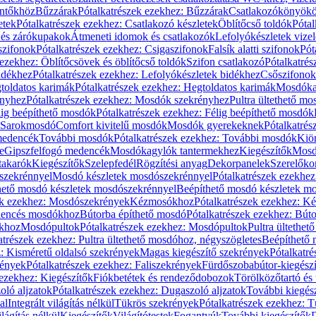
öntőkhöz
Bűzzárak
Pótalkatrészek ezekhez: Bűzzárak
Csatlakozókönyök
etek
Pótalkatrészek ezekhez: Csatlakozó készletek
Öblítőcső toldók
Pótal
 és zárókupakok
Átmeneti idomok és csatlakozók
Lefolyókészletek vize
szifonok
Pótalkatrészek ezekhez: Csigaszifonok
Falsík alatti szifonok
Pót
 ezekhez: Öblítőcsövek és öblítőcső toldók
Szifon csatlakozó
Pótalkatrés
idékhez
Pótalkatrészek ezekhez: Lefolyókészletek bidékhez
Csőszifonok
toldatos karimák
Pótalkatrészek ezekhez: Hegtoldatos karimák
Mosdóka
nyhez
Pótalkatrészek ezekhez: Mosdók szekrényhez
Pultra ültethető m
lig beépíthető mosdók
Pótalkatrészek ezekhez: Félig beépíthető mosdók
Sarokmosdó
Comfort kivitelű mosdók
Mosdók gyerekeknek
Pótalkatré
őmedencék
További mosdók
Pótalkatrészek ezekhez: További mosdók
Kiö
e
Gipszfelfogó medencék
Mosdókagylók tantermekhez
Kiegészítők
Mosdó
takarók
Kiegészítők
Szelepfedél
Rögzítési anyag
Dekorpanelek
Szerelőko
szekrénnyel
Mosdó készletek mosdószekrénnyel
Pótalkatrészek ezekhe
thető mosdó készletek mosdószekrénnyel
Beépíthető mosdó készletek m
ek ezekhez: Mosdószekrények
Kézmosókhoz
Pótalkatrészek ezekhez: 
edencés mosdókhoz
Bútorba építhető mosdó
Pótalkatrészek ezekhez: Bút
ókhoz
Mosdópultok
Pótalkatrészek ezekhez: Mosdópultok
Pultra ültethet
atrészek ezekhez: Pultra ültethető mosdóhoz, négyszögletes
Beépíthető
z: Kisméretű oldalsó szekrények
Magas kiegészítő szekrények
Pótalkatr
rények
Pótalkatrészek ezekhez: Faliszekrények
Fürdőszobabútor-kiegész
 ezekhez: Kiegészítők
Fiókbetétek és rendeződobozok
Törölközőtartó és 
oló aljzatok
Pótalkatrészek ezekhez: Dugaszoló aljzatok
További kiegés
al
Integrált világítás nélkül
Tükrös szekrények
Pótalkatrészek ezekhez: 
lágítás nélkül
Kiegészítők
Világítótestek
Fogantyúk
További kiegészítők
D