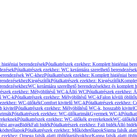
 higiéniai berendezések
Pótalkatrészek ezekhez: Komplett higiéniai be
dezések
Pótalkatrészek ezekhez: WC kerámiára szerelhető berendezések
 berendezések WC-khez
Pótalkatrészek ezekhez: Komplett higiéniai be
erendezésekhez
Kiegészítők
Pótalkatrészek ezekhez: Kiegészítők
Komplet
erendezésekhez
WC kerámiára szerelhető berendezésekhez és komplett h
részek ezekhez: Mélyöblítésű WC-k
Álló WC
Pótalkatrészek ezekhez: 
sű WC-k
Pótalkatrészek ezekhez: Mélyöblítésű WC-k
Falon kívüli öblítő
k ezekhez: WC-ülőkék
Comfort kivitelű WC-k
Pótalkatrészek ezekhez: C
 kivitel
Pótalkatrészek ezekhez: Mélyöblítésű WC-k, hosszabb kivitel
C
rimák
Pótalkatrészek ezekhez: WC-ülőkarimák
Gyermek WC-k
Pótalka
rekeknek
Pótalkatrészek ezekhez: WC-ülőkék gyerekeknek
WC-ülőkék
tési anyag
Bidék
Fali bidék
Pótalkatrészek ezekhez: Fali bidék
Álló bidé
ödtetőlapok
Pótalkatrészek ezekhez: Működtetőlapok
Sigma falsík alatt
 ezekhez: Omega falsík alatti öblítőtartályokhoz
Kappa falsík alatti öblí