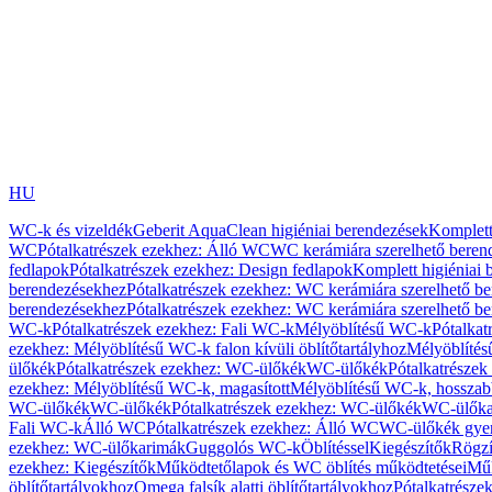
HU
WC-k és vizeldék
Geberit AquaClean higiéniai berendezések
Komplett
WC
Pótalkatrészek ezekhez: Álló WC
WC kerámiára szerelhető beren
fedlapok
Pótalkatrészek ezekhez: Design fedlapok
Komplett higiéniai
berendezésekhez
Pótalkatrészek ezekhez: WC kerámiára szerelhető b
berendezésekhez
Pótalkatrészek ezekhez: WC kerámiára szerelhető b
WC-k
Pótalkatrészek ezekhez: Fali WC-k
Mélyöblítésű WC-k
Pótalkat
ezekhez: Mélyöblítésű WC-k falon kívüli öblítőtartályhoz
Mélyöblíté
ülőkék
Pótalkatrészek ezekhez: WC-ülőkék
WC-ülőkék
Pótalkatrésze
ezekhez: Mélyöblítésű WC-k, magasított
Mélyöblítésű WC-k, hosszabb
WC-ülőkék
WC-ülőkék
Pótalkatrészek ezekhez: WC-ülőkék
WC-ülőka
Fali WC-k
Álló WC
Pótalkatrészek ezekhez: Álló WC
WC-ülőkék gye
ezekhez: WC-ülőkarimák
Guggolós WC-k
Öblítéssel
Kiegészítők
Rögzí
ezekhez: Kiegészítők
Működtetőlapok és WC öblítés működtetései
Műk
öblítőtartályokhoz
Omega falsík alatti öblítőtartályokhoz
Pótalkatrészek