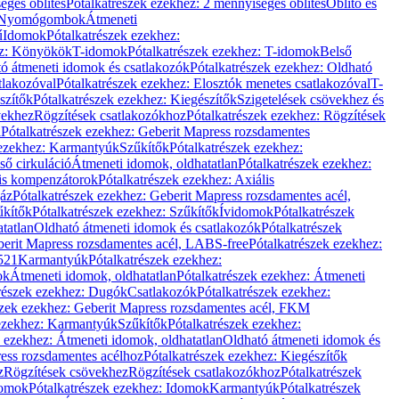
éges öblítés
Pótalkatrészek ezekhez: 2 mennyiséges öblítés
Öblítő és
Nyomógombok
Átmeneti
ű
Idomok
Pótalkatrészek ezekhez:
ez: Könyökök
T-idomok
Pótalkatrészek ezekhez: T-idomok
Belső
ó átmeneti idomok és csatlakozók
Pótalkatrészek ezekhez: Oldható
tlakozóval
Pótalkatrészek ezekhez: Elosztók menetes csatlakozóval
T-
szítők
Pótalkatrészek ezekhez: Kiegészítők
Szigetelések csövekhez és
vekhez
Rögzítések csatlakozókhoz
Pótalkatrészek ezekhez: Rögzítések
l
Pótalkatrészek ezekhez: Geberit Mapress rozsdamentes
 ezekhez: Karmantyúk
Szűkítők
Pótalkatrészek ezekhez:
ső cirkuláció
Átmeneti idomok, oldhatatlan
Pótalkatrészek ezekhez:
is kompenzátorok
Pótalkatrészek ezekhez: Axiális
gáz
Pótalkatrészek ezekhez: Geberit Mapress rozsdamentes acél,
űkítők
Pótalkatrészek ezekhez: Szűkítők
Ívidomok
Pótalkatrészek
tatlan
Oldható átmeneti idomok és csatlakozók
Pótalkatrészek
erit Mapress rozsdamentes acél, LABS-free
Pótalkatrészek ezekhez:
521
Karmantyúk
Pótalkatrészek ezekhez:
ok
Átmeneti idomok, oldhatatlan
Pótalkatrészek ezekhez: Átmeneti
részek ezekhez: Dugók
Csatlakozók
Pótalkatrészek ezekhez:
szek ezekhez: Geberit Mapress rozsdamentes acél, FKM
 ezekhez: Karmantyúk
Szűkítők
Pótalkatrészek ezekhez:
k ezekhez: Átmeneti idomok, oldhatatlan
Oldható átmeneti idomok és
ess rozsdamentes acélhoz
Pótalkatrészek ezekhez: Kiegészítők
z
Rögzítések csövekhez
Rögzítések csatlakozókhoz
Pótalkatrészek
omok
Pótalkatrészek ezekhez: Idomok
Karmantyúk
Pótalkatrészek