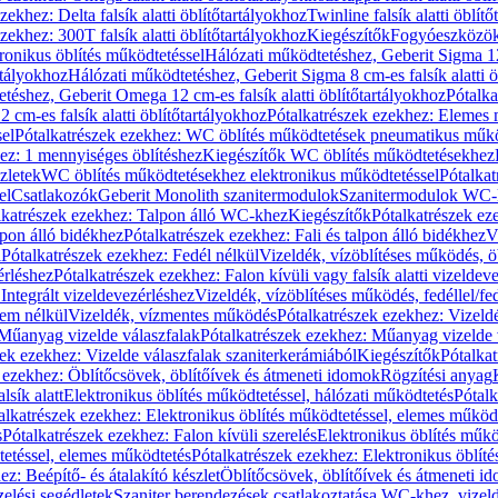
zekhez: Delta falsík alatti öblítőtartályokhoz
Twinline falsík alatti öblít
zekhez: 300T falsík alatti öblítőtartályokhoz
Kiegészítők
Fogyóeszközö
ronikus öblítés működtetéssel
Hálózati működtetéshez, Geberit Sigma 12 
rtályokhoz
Hálózati működtetéshez, Geberit Sigma 8 cm-es falsík alatti ö
téshez, Geberit Omega 12 cm-es falsík alatti öblítőtartályokhoz
Pótalk
cm-es falsík alatti öblítőtartályokhoz
Pótalkatrészek ezekhez: Elemes m
el
Pótalkatrészek ezekhez: WC öblítés működtetések pneumatikus műkö
ez: 1 mennyiséges öblítéshez
Kiegészítők WC öblítés működtetésekhez
zletek
WC öblítés működtetésekhez elektronikus működtetéssel
Pótalka
el
Csatlakozók
Geberit Monolith szanitermodulok
Szanitermodulok WC-
lkatrészek ezekhez: Talpon álló WC-khez
Kiegészítők
Pótalkatrészek ez
alpon álló bidékhez
Pótalkatrészek ezekhez: Fali és talpon álló bidékhez
V
l
Pótalkatrészek ezekhez: Fedél nélkül
Vizeldék, vízöblítéses működés, ö
érléshez
Pótalkatrészek ezekhez: Falon kívüli vagy falsík alatti vizeldev
Integrált vizeldevezérléshez
Vizeldék, vízöblítéses működés, fedéllel/fe
rem nélkül
Vizeldék, vízmentes működés
Pótalkatrészek ezekhez: Vizel
Műanyag vizelde válaszfalak
Pótalkatrészek ezekhez: Műanyag vizelde 
zek ezekhez: Vizelde válaszfalak szaniterkerámiából
Kiegészítők
Pótalka
 ezekhez: Öblítőcsövek, öblítőívek és átmeneti idomok
Rögzítési anyag
lsík alatt
Elektronikus öblítés működtetéssel, hálózati működtetés
Pótalk
alkatrészek ezekhez: Elektronikus öblítés működtetéssel, elemes működ
s
Pótalkatrészek ezekhez: Falon kívüli szerelés
Elektronikus öblítés műkö
tetéssel, elemes működtetés
Pótalkatrészek ezekhez: Elektronikus öblít
z: Beépítő- és átalakító készlet
Öblítőcsövek, öblítőívek és átmeneti i
elési segédletek
Szaniter berendezések csatlakoztatása WC-khez, vizel