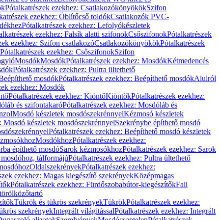
ök
Pótalkatrészek ezekhez: Csatlakozókönyökök
Szifon
katrészek ezekhez: Öblítőcső toldók
Csatlakozók PVC-
ldékhez
Pótalkatrészek ezekhez: Lefolyókészletek
alkatrészek ezekhez: Falsík alatti szifonok
Csőszifonok
Pótalkatrészek
zek ezekhez: Szifon csatlakozó
Csatlakozókönyökök
Pótalkatrészek
Pótalkatrészek ezekhez: Csőszifonok
Szifon
gyló
Mosdók
Mosdók
Pótalkatrészek ezekhez: Mosdók
Kétmedencés
osdók
Pótalkatrészek ezekhez: Pultra ültethető
Beépíthető mosdók
Pótalkatrészek ezekhez: Beépíthető mosdók
Alulról
szek ezekhez: Mosdók
ntő
Pótalkatrészek ezekhez: Kiöntő
Kiöntők
Pótalkatrészek ezekhez:
láb és szifontakaró
Pótalkatrészek ezekhez: Mosdóláb és
nzol
Mosdó készletek mosdószekrénnyel
Kézmosó készletek
z: Mosdó készletek mosdószekrénnyel
Szekrénybe építhető mosdó
osdószekrénnyel
Pótalkatrészek ezekhez: Beépíthető mosdó készletek
Kézmosókhoz
Mosdókhoz
Pótalkatrészek ezekhez:
orba építhető mosdó
Sarok kézmosókhoz
Pótalkatrészek ezekhez: Sarok
ő mosdóhoz, tálformájú
Pótalkatrészek ezekhez: Pultra ültethető
 mosdóhoz
Oldalszekrények
Pótalkatrészek ezekhez:
észek ezekhez: Magas kiegészítő szekrények
Középmagas
ítők
Pótalkatrészek ezekhez: Fürdőszobabútor-kiegészítők
Fali
törölközőtartó
zítők
Tükrök és tükrös szekrények
Tükrök
Pótalkatrészek ezekhez:
Tükrös szekrények
Integrált világítással
Pótalkatrészek ezekhez: Integrált
ugaszoló aljzatok
Szerelvények
Mosdócsaptelep
Pótalkatrészek