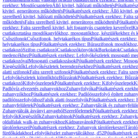
ezekhez: Mosdócsaptelep
Álló kivitel, hálózati működtetés
Pótalkatrés
kivitel, generátoros működtetés
Pótalkatrészek ezekhez: Álló kivitel, 
szerelhető kivitel, hálózati működtetés
Pótalkatrészek ezekhez: Falra sz
működtetés
Falra szerelhető kivitel, generátoros működtetés
Pótalkatré
ezekhez: Falra szerelhető kivitel, két fogantyús csaptelep keverővel
Ki
csatlakoztatása mosdókagylókhoz, mosogatókhoz, készülékekhez és
Csőszifonok
Csőszifonok, helytakarékos típus
Pótalkatrészek ezekhez:
helytakarékos típus
Pótalkatrészek ezekhez: Búraszifonok mosdókhoz, 
csatlakozó
Szifon csatlakozó
Csatlakozókönyökök
Burkolatok
Csatlako
medencékhez
Pótalkatrészek ezekhez: Lefolyókészletek mosogató m
csatlakozóval
Mosogató csatlakozások
Pótalkatrészek ezekhez: Mosoga
Kiegészítők
Lefolyókészletek berendezésekhez
Pótalkatrészek ezekhe
alatti szifonok
Falra szerelt szifonok
Pótalkatrészek ezekhez: Falra szer
Lefolyókészletek kiöntőkhöz
Bűzzárak
Pótalkatrészek ezekhez: Bűzzá
csatlakozó
Kifolyószelepek
Pótalkatrészek ezekhez: Kifolyószelepek
Ki
Padlóvíz-elvezetés zuhanyokhoz
Zuhanyfolyóka
Pótalkatrészek ezekh
zuhanyzókhoz
Pótalkatrészek ezekhez: Padlóösszefolyó épített zuha
padlóösszefolyóihoz
Falsík alatti összefolyók
Pótalkatrészek ezekhez: F
zuhanyfelületek
Pótalkatrészek ezekhez: Zuhanytálcák és zuhanyfelül
Zuhanytálcák ásványi anyagból
Szerelőelemek
Pótalkatrészek ezekhez
lefolyók
Kiegészítők
Zuhanykabinok
Pótalkatrészek ezekhez: Zuhanyk
oldalfalak walk-in zuhanyokhoz
Kádparavánok
Pótalkatrészek ezekh
tárolórekeszei
Pótalkatrészek ezekhez: Zuhanyok tárolórekeszei
Tároló
fürdőkádakhoz
Lefolyókészlet zuhanytálcákhoz, d52
Pótalkatrészek e