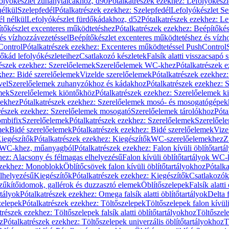
olyókészlet zuhanytálcákhoz, d90
Pótalkatrészek ezekhez: Lefolyókész
nélkül
Szelepfedél
Pótalkatrészek ezekhez: Szelepfedél
Lefolyókészlet Se
él nélkül
Lefolyókészlet fürdőkádakhoz, d52
Pótalkatrészek ezekhez: L
tőkészlet excenteres működtetéshez
Pótalkatrészek ezekhez: Beépítőké
és vízhozzávezetéssel
Beépítőkészlet excenteres működtetéshez és vízh
Control
Pótalkatrészek ezekhez: Excenteres működtetéssel PushControl
őkád lefolyókészleteihez
Csatlakozó készletek
Falsík alatti visszacsapó 
részek ezekhez: Szerelőelemek
Szerelőelemek WC-khez
Pótalkatrészek 
khez: Bidé szerelőelemek
Vizelde szerelőelemek
Pótalkatrészek ezekhez:
vel
Szerelőelemek zuhanyzókhoz és kádakhoz
Pótalkatrészek ezekhez:
mek
Szerelőelemek kiöntőkhöz
Pótalkatrészek ezekhez: Szerelőelemek k
pekhez
Pótalkatrészek ezekhez: Szerelőelemek mosó- és mosogatógépek
részek ezekhez: Szerelőelemek mosogató
Szerelőelemek tárolókhoz
Póta
ombifix
Szerelőelemek
Pótalkatrészek ezekhez: Szerelőelemek
Szerelőe
mek
Bidé szerelőelemek
Pótalkatrészek ezekhez: Bidé szerelőelemek
Vize
iegészítők
Pótalkatrészek ezekhez: Kiegészítők
WC-szerelőelemekhez
Z
ok WC-khez, műanyagból
Pótalkatrészek ezekhez: Falon kívüli öblítőta
hez: Alacsony és félmagas elhelyezésű
Falon kívüli öblítőtartályok WC-
ezekhez: Monoblokk
Öblítőcsövek falon kívüli öblítőtartályokhoz
Pótalka
lhelyezésű
Kiegészítők
Pótalkatrészek ezekhez: Kiegészítők
Csatlakozók
zűkítőidomok, gallérok és duzzasztó elemek
Öblítőszelepek
Falsík alatti
rtályok
Pótalkatrészek ezekhez: Omega falsík alatti öblítőtartályok
Delta f
zelepek
Pótalkatrészek ezekhez: Töltőszelepek
Töltőszelepek falon kívüli
trészek ezekhez: Töltőszelepek falsík alatti öblítőtartályokhoz
Töltőszel
z
Pótalkatrészek ezekhez: Töltőszelepek univerzális öblítőtartályokhoz
T