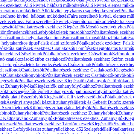
zek ezekhez: Álló kivitel, hálózati működtetés
Álló kivitel, elemes műkö
generátoros működtetés
Álló kivitel, egykaros csaptelep keverővel
Pótalka
erelhető kivitel, hálózati működtetés
Falra szerelhető kivitel, elemes mű
szek ezekhez: Falra szerelhető kivitel, generátoros működtetés
Falra szer
egészítők
Pótalkatrészek ezekhez: Kiegészítők
Mosdó szerelvényhez
Pót
 kiöntőmedencékhez
Lefolyókészletek mosdókhoz
Pótalkatrészek ezekhe
 Csőszifonok, helytakarékos típus
Búraszifonok mosdókhoz
Pótalkatrés
helytakarékos típus
Falsík alatti szifonok
Pótalkatrészek ezekhez: Falsík 
zók
Pótalkatrészek ezekhez: Csatlakozók
Tömítések
Hegtoldatos karimá
edencékhez
Csőszifonok
Pótalkatrészek ezekhez: Csőszifonok
Szifonok m
tó csatlakozások
Szifon csatlakozó
Pótalkatrészek ezekhez: Szifon csat
z: Lefolyókészletek berendezésekhez
Csőszifonok
Pótalkatrészek ezekhe
elt szifonok
Csatlakozók
Pótalkatrészek ezekhez: Csatlakozók
Kiegészít
rak
Csatlakozókönyökök
Pótalkatrészek ezekhez: Csatlakozókönyökök
S
egészítők
Pótalkatrészek ezekhez: Kiegészítők
Zuhanyok és fürdőkádak
ez: Zuhanyfolyóka
Kiegészítők zuhanyfolyókákhoz
Pótalkatrészek ezek
nyzókhoz
Kiegészítők épített zuhanyozók padlóösszefolyóihoz
Pótalkatré
alsík alatti összefolyók
Kiegészítők fali vízelvezetőkhöz
Pótalkatrészek 
etek
Ásványi anyagból készült zuhanyfelületek és Geberit Duofix szere
: Szerelőelemek
Különleges zuhanytálca lefolyók
Pótalkatrészek ezekhe
abinok
Zuhanykabinok
Pótalkatrészek ezekhez: Zuhanykabinok
Zuhany 
ez: Kádparavánok
Zuhanyajtók
Pótalkatrészek ezekhez: Zuhanyajtók
Kieg
rekeszek
Pótalkatrészek ezekhez: Tárolórekeszek
Kiegészítők
Szaniter b
zekhez: Lefolyókészlet zuhanytálcákhoz, d52
Szelepfedéllel
Pótalkatrész