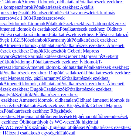
z: T-idomok
Átmeneti idomok, oldhatatlan
Pótalkatrészek ezekhez:
is kompenzátorok
Pótalkatrészek ezekhez: Axiális
ress kiegészítők
Rendszertömítések
Csavarkészletek karimás
zercsövek 1.0034
Rendszercsövek
khez: Ívidomok
T-idomok
Pótalkatrészek ezekhez: T-idomok
Kereszt
átmeneti idomok és csatlakozók
Pótalkatrészek ezekhez: Oldható
k
Fűtési csatlakozó idomok
Pótalkatrészek ezekhez: Fűtési csatlakozó
övek 1.0215
Közdarabok
Karmantyúk
Pótalkatrészek ezekhez:
ok
Átmeneti idomok, oldhatatlan
Pótalkatrészek ezekhez: Átmeneti
részek ezekhez: Dugók
Kiegészítők Geberit Mapress
savarkészletek karimás kötésekhez
Geberit Mapress réz
Geberit
Szűkítők
Ívidomok
Pótalkatrészek ezekhez: Ívidomok
T-
Kereszt idomok
Átmeneti idomok, oldhatatlan
Pótalkatrészek ezekhez:
k
Pótalkatrészek ezekhez: Dugók
Csatlakozók
Pótalkatrészek ezekhez:
erit Mapress réz, gáz
Karmantyúk
Pótalkatrészek ezekhez:
ok
Átmeneti idomok, oldhatatlan
Pótalkatrészek ezekhez: Átmeneti
részek ezekhez: Dugók
Csatlakozók
Pótalkatrészek ezekhez:
rmantyúk
Szűkítők
Pótalkatrészek ezekhez:
k ezekhez: Átmeneti idomok, oldhatatlan
Oldható átmeneti idomok és
ess rézhez
Pótalkatrészek ezekhez: Kiegészítők Geberit Mapress
oz
Pótalkatrészek ezekhez: Rögzítések
ezekhez: Higiéniai öblítőberendezések
Higiéniai öblítőberendezések
k ezekhez: Öblítőtartályok és WC-vezérlők higiéniai
 és WC-vezérlők számára, higiéniai öblítéssel
Pótalkatrészek ezekhez:
: Hálózati csatlakozó egységek
Hálózati