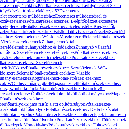
let zuhanytálcákhoz, d90
Szelepfedéllel
Pótalkatrészek ezekhez:
stra zuhanytálcákhoz
Pótalkatrészek ezekhez: Lefolyókészlet Sestra
efolyókészlet fürdőkádakhoz, d52
Excenteres
szlet excenteres működtetéshez
Excenteres működtetéssel és
ozzávezetéshez
Pótalkatrészek ezekhez: Beépítőkészlet excenteres
Szelepfedéllel
Pótalkatrészek ezekhez: Szelepfedéllel
Kiegészítők
szelep
Pótalkatrészek ezekhez: Falsík alatti visszacsapó szelep
Szerelési
ezekhez: Szerelőelemek WC-khez
Mosdó szerelőelemek
Pótalkatrészek
 Vizelde szerelőelemek
Zuhanyelemek fali
 Szerelőelemek zuhanyzókhoz és kádakhoz
Zuhanyzó válaszfal
iöntőkhöz
Szerelőelemek szerelvényekhez
Pótalkatrészek ezekhez:
hez
Szerelőelemek konzol terhelésekhez
Pótalkatrészek ezekhez:
lkatrészek ezekhez: Szerelőelemek
lemek WC-khez
Pótalkatrészek ezekhez: Szerelőelemek WC-
lde szerelőelemek
Pótalkatrészek ezekhez: Vizelde
uhany elemekhez
Rögzítésekhez
Pótalkatrészek ezekhez:
rtályok WC-khez, műanyagból
Magasra szerelt
Pótalkatrészek ezekhez:
khez, szaniterkerámia
Pótalkatrészek ezekhez: Falon kívüli
trészek ezekhez: Öblítőcsövek falon kívüli öblítőtartályokhoz
Magasra
Pótalkatrészek ezekhez:
 öblítőtartályok
Sigma falsík alatti öblítőtartályok
Pótalkatrészek
alsík alatti öblítőtartályok
Pótalkatrészek ezekhez: Delta falsík alatti
 öblítőtartályokhoz
Pótalkatrészek ezekhez: Töltőszelepek falon kívüli
epek kerámia öblítőtartályokhoz
Pótalkatrészek ezekhez: Töltőszelepek
öltőszelepek Monolith-hoz
Pótalkatrészek ezekhez: Töltőszelepek