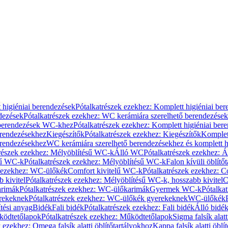
 higiéniai berendezések
Pótalkatrészek ezekhez: Komplett higiéniai be
dezések
Pótalkatrészek ezekhez: WC kerámiára szerelhető berendezések
 berendezések WC-khez
Pótalkatrészek ezekhez: Komplett higiéniai be
erendezésekhez
Kiegészítők
Pótalkatrészek ezekhez: Kiegészítők
Komplet
erendezésekhez
WC kerámiára szerelhető berendezésekhez és komplett h
részek ezekhez: Mélyöblítésű WC-k
Álló WC
Pótalkatrészek ezekhez: 
sű WC-k
Pótalkatrészek ezekhez: Mélyöblítésű WC-k
Falon kívüli öblítő
k ezekhez: WC-ülőkék
Comfort kivitelű WC-k
Pótalkatrészek ezekhez: C
 kivitel
Pótalkatrészek ezekhez: Mélyöblítésű WC-k, hosszabb kivitel
C
rimák
Pótalkatrészek ezekhez: WC-ülőkarimák
Gyermek WC-k
Pótalka
rekeknek
Pótalkatrészek ezekhez: WC-ülőkék gyerekeknek
WC-ülőkék
tési anyag
Bidék
Fali bidék
Pótalkatrészek ezekhez: Fali bidék
Álló bidé
ödtetőlapok
Pótalkatrészek ezekhez: Működtetőlapok
Sigma falsík alatt
 ezekhez: Omega falsík alatti öblítőtartályokhoz
Kappa falsík alatti öblí