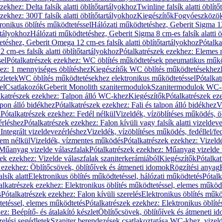
zekhez: Delta falsík alatti öblítőtartályokhoz
Twinline falsík alatti öblít
zekhez: 300T falsík alatti öblítőtartályokhoz
Kiegészítők
Fogyóeszközö
ronikus öblítés működtetéssel
Hálózati működtetéshez, Geberit Sigma 12 
rtályokhoz
Hálózati működtetéshez, Geberit Sigma 8 cm-es falsík alatti ö
téshez, Geberit Omega 12 cm-es falsík alatti öblítőtartályokhoz
Pótalk
cm-es falsík alatti öblítőtartályokhoz
Pótalkatrészek ezekhez: Elemes m
el
Pótalkatrészek ezekhez: WC öblítés működtetések pneumatikus műkö
ez: 1 mennyiséges öblítéshez
Kiegészítők WC öblítés működtetésekhez
zletek
WC öblítés működtetésekhez elektronikus működtetéssel
Pótalka
el
Csatlakozók
Geberit Monolith szanitermodulok
Szanitermodulok WC-
lkatrészek ezekhez: Talpon álló WC-khez
Kiegészítők
Pótalkatrészek ez
alpon álló bidékhez
Pótalkatrészek ezekhez: Fali és talpon álló bidékhez
V
l
Pótalkatrészek ezekhez: Fedél nélkül
Vizeldék, vízöblítéses működés, ö
érléshez
Pótalkatrészek ezekhez: Falon kívüli vagy falsík alatti vizeldev
Integrált vizeldevezérléshez
Vizeldék, vízöblítéses működés, fedéllel/fe
rem nélkül
Vizeldék, vízmentes működés
Pótalkatrészek ezekhez: Vizel
Műanyag vizelde válaszfalak
Pótalkatrészek ezekhez: Műanyag vizelde 
zek ezekhez: Vizelde válaszfalak szaniterkerámiából
Kiegészítők
Pótalka
 ezekhez: Öblítőcsövek, öblítőívek és átmeneti idomok
Rögzítési anyag
lsík alatt
Elektronikus öblítés működtetéssel, hálózati működtetés
Pótalk
alkatrészek ezekhez: Elektronikus öblítés működtetéssel, elemes működ
s
Pótalkatrészek ezekhez: Falon kívüli szerelés
Elektronikus öblítés műkö
tetéssel, elemes működtetés
Pótalkatrészek ezekhez: Elektronikus öblít
z: Beépítő- és átalakító készlet
Öblítőcsövek, öblítőívek és átmeneti i
elési segédletek
Szaniter berendezések csatlakoztatása WC-khez, vizel