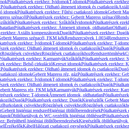
omok
Pótalkatrészek ezekhez: Ívidomok
T-idomok
Pótalkatrészek ezekhe
k
Pótalkatrészek ezekhez: Oldható átmeneti idomok és csatlakozók
Axiál
zó idomok
Pótalkatrészek ezekhez: Fűtési csatlakozó idomok
Geberit Map
press szénacél
Pótalkatrészek ezekhez: Geberit Mapress szénacél
Rends
Szűkítők
Pótalkatrészek ezekhez: Szűkítők
Ívidomok
Pótalkatrészek eze
hatatlan
Pótalkatrészek ezekhez: Átmeneti idomok, oldhatatlan
Oldható 
k ezekhez: Axiális kompenzátorok
Dugók
Pótalkatrészek ezekhez: Dugó
 Geberit Mapress szénacél, FKM kék
Rendszercsövek 1.0034
Rendszercs
katrészek ezekhez: Ívidomok
T-idomok
Pótalkatrészek ezekhez: T-idom
észek ezekhez: Oldható átmeneti idomok és csatlakozók
Dugók
Pótalkat
z
Rögzítések csövekhez
Rögzítések csatlakozókhoz
Rendszertömítések
C
Pótalkatrészek ezekhez: Karmantyúk
Szűkítők
Pótalkatrészek ezekhez: 
zek ezekhez: Belső cirkuláció
Kereszt idomok
Pótalkatrészek ezekhez: 
k
Pótalkatrészek ezekhez: Oldható átmeneti idomok és csatlakozók
Dugó
 csatlakozó idomok
Geberit Mapress réz, gáz
Pótalkatrészek ezekhez: Geb
katrészek ezekhez: Ívidomok
T-idomok
Pótalkatrészek ezekhez: T-idom
észek ezekhez: Oldható átmeneti idomok és csatlakozók
Dugók
Pótalkat
Geberit Mapress réz, FKM kék
Karmantyúk
Pótalkatrészek ezekhez: Ka
atrészek ezekhez: T-idomok
Átmeneti idomok, oldhatatlan
Pótalkatrésze
lakozók
Dugók
Pótalkatrészek ezekhez: Dugók
Kiegészítők Geberit Mapr
oz
Burkolatok csövekhez
Rögzítések csövekhez
Rögzítések csatlakozókh
z
Geberit higiéniai rendszer
Higiéniai öblítőberendezések
Pótalkatrészek 
ólapok
Öblítőtartályok és WC-vezérlők higiéniai öblítéssel
Pótalkatrésze
ez: Beépíthető higiéniai öblítőberendezések
Kiegészítők öblítőtartályok
sel
Érzékelők
Kábel
Hálózati csatlakozó egységek
Pótalkatrészek ezekhez