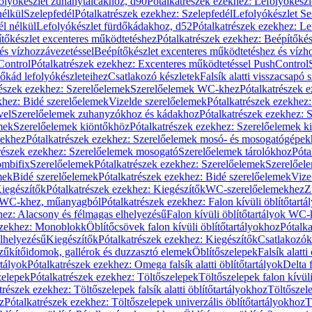
olyókészlet zuhanytálcákhoz, d90
Pótalkatrészek ezekhez: Lefolyókész
nélkül
Szelepfedél
Pótalkatrészek ezekhez: Szelepfedél
Lefolyókészlet Se
él nélkül
Lefolyókészlet fürdőkádakhoz, d52
Pótalkatrészek ezekhez: L
tőkészlet excenteres működtetéshez
Pótalkatrészek ezekhez: Beépítőké
és vízhozzávezetéssel
Beépítőkészlet excenteres működtetéshez és vízh
Control
Pótalkatrészek ezekhez: Excenteres működtetéssel PushControl
őkád lefolyókészleteihez
Csatlakozó készletek
Falsík alatti visszacsapó 
részek ezekhez: Szerelőelemek
Szerelőelemek WC-khez
Pótalkatrészek 
khez: Bidé szerelőelemek
Vizelde szerelőelemek
Pótalkatrészek ezekhez:
vel
Szerelőelemek zuhanyzókhoz és kádakhoz
Pótalkatrészek ezekhez:
mek
Szerelőelemek kiöntőkhöz
Pótalkatrészek ezekhez: Szerelőelemek k
pekhez
Pótalkatrészek ezekhez: Szerelőelemek mosó- és mosogatógépek
részek ezekhez: Szerelőelemek mosogató
Szerelőelemek tárolókhoz
Póta
ombifix
Szerelőelemek
Pótalkatrészek ezekhez: Szerelőelemek
Szerelőe
mek
Bidé szerelőelemek
Pótalkatrészek ezekhez: Bidé szerelőelemek
Vize
iegészítők
Pótalkatrészek ezekhez: Kiegészítők
WC-szerelőelemekhez
Z
ok WC-khez, műanyagból
Pótalkatrészek ezekhez: Falon kívüli öblítőta
hez: Alacsony és félmagas elhelyezésű
Falon kívüli öblítőtartályok WC-
ezekhez: Monoblokk
Öblítőcsövek falon kívüli öblítőtartályokhoz
Pótalka
lhelyezésű
Kiegészítők
Pótalkatrészek ezekhez: Kiegészítők
Csatlakozók
zűkítőidomok, gallérok és duzzasztó elemek
Öblítőszelepek
Falsík alatti
rtályok
Pótalkatrészek ezekhez: Omega falsík alatti öblítőtartályok
Delta f
zelepek
Pótalkatrészek ezekhez: Töltőszelepek
Töltőszelepek falon kívüli
trészek ezekhez: Töltőszelepek falsík alatti öblítőtartályokhoz
Töltőszel
z
Pótalkatrészek ezekhez: Töltőszelepek univerzális öblítőtartályokhoz
T