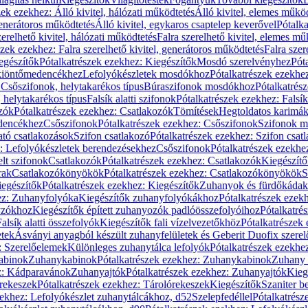
zek ezekhez: Álló kivitel, hálózati működtetés
Álló kivitel, elemes műkö
generátoros működtetés
Álló kivitel, egykaros csaptelep keverővel
Pótalka
erelhető kivitel, hálózati működtetés
Falra szerelhető kivitel, elemes mű
szek ezekhez: Falra szerelhető kivitel, generátoros működtetés
Falra szer
egészítők
Pótalkatrészek ezekhez: Kiegészítők
Mosdó szerelvényhez
Pót
 kiöntőmedencékhez
Lefolyókészletek mosdókhoz
Pótalkatrészek ezekhe
 Csőszifonok, helytakarékos típus
Búraszifonok mosdókhoz
Pótalkatrés
helytakarékos típus
Falsík alatti szifonok
Pótalkatrészek ezekhez: Falsík 
zók
Pótalkatrészek ezekhez: Csatlakozók
Tömítések
Hegtoldatos karimá
edencékhez
Csőszifonok
Pótalkatrészek ezekhez: Csőszifonok
Szifonok m
tó csatlakozások
Szifon csatlakozó
Pótalkatrészek ezekhez: Szifon csat
z: Lefolyókészletek berendezésekhez
Csőszifonok
Pótalkatrészek ezekhe
elt szifonok
Csatlakozók
Pótalkatrészek ezekhez: Csatlakozók
Kiegészít
rak
Csatlakozókönyökök
Pótalkatrészek ezekhez: Csatlakozókönyökök
S
egészítők
Pótalkatrészek ezekhez: Kiegészítők
Zuhanyok és fürdőkádak
ez: Zuhanyfolyóka
Kiegészítők zuhanyfolyókákhoz
Pótalkatrészek ezek
nyzókhoz
Kiegészítők épített zuhanyozók padlóösszefolyóihoz
Pótalkatré
alsík alatti összefolyók
Kiegészítők fali vízelvezetőkhöz
Pótalkatrészek 
etek
Ásványi anyagból készült zuhanyfelületek és Geberit Duofix szere
: Szerelőelemek
Különleges zuhanytálca lefolyók
Pótalkatrészek ezekhe
abinok
Zuhanykabinok
Pótalkatrészek ezekhez: Zuhanykabinok
Zuhany 
ez: Kádparavánok
Zuhanyajtók
Pótalkatrészek ezekhez: Zuhanyajtók
Kieg
rekeszek
Pótalkatrészek ezekhez: Tárolórekeszek
Kiegészítők
Szaniter b
zekhez: Lefolyókészlet zuhanytálcákhoz, d52
Szelepfedéllel
Pótalkatrész