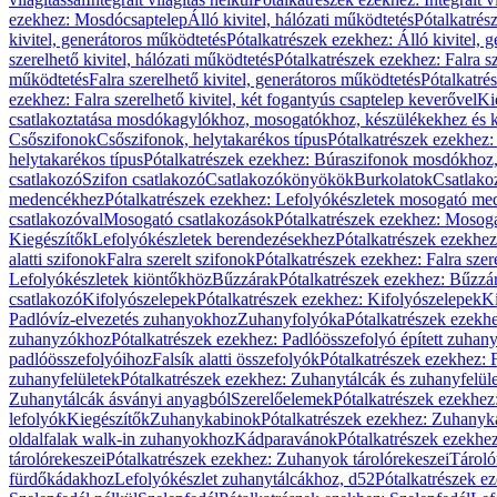
ezekhez: Mosdócsaptelep
Álló kivitel, hálózati működtetés
Pótalkatrés
kivitel, generátoros működtetés
Pótalkatrészek ezekhez: Álló kivitel, 
szerelhető kivitel, hálózati működtetés
Pótalkatrészek ezekhez: Falra sz
működtetés
Falra szerelhető kivitel, generátoros működtetés
Pótalkatré
ezekhez: Falra szerelhető kivitel, két fogantyús csaptelep keverővel
Ki
csatlakoztatása mosdókagylókhoz, mosogatókhoz, készülékekhez és
Csőszifonok
Csőszifonok, helytakarékos típus
Pótalkatrészek ezekhez:
helytakarékos típus
Pótalkatrészek ezekhez: Búraszifonok mosdókhoz, 
csatlakozó
Szifon csatlakozó
Csatlakozókönyökök
Burkolatok
Csatlako
medencékhez
Pótalkatrészek ezekhez: Lefolyókészletek mosogató m
csatlakozóval
Mosogató csatlakozások
Pótalkatrészek ezekhez: Mosoga
Kiegészítők
Lefolyókészletek berendezésekhez
Pótalkatrészek ezekhe
alatti szifonok
Falra szerelt szifonok
Pótalkatrészek ezekhez: Falra szer
Lefolyókészletek kiöntőkhöz
Bűzzárak
Pótalkatrészek ezekhez: Bűzzá
csatlakozó
Kifolyószelepek
Pótalkatrészek ezekhez: Kifolyószelepek
Ki
Padlóvíz-elvezetés zuhanyokhoz
Zuhanyfolyóka
Pótalkatrészek ezekh
zuhanyzókhoz
Pótalkatrészek ezekhez: Padlóösszefolyó épített zuha
padlóösszefolyóihoz
Falsík alatti összefolyók
Pótalkatrészek ezekhez: F
zuhanyfelületek
Pótalkatrészek ezekhez: Zuhanytálcák és zuhanyfelül
Zuhanytálcák ásványi anyagból
Szerelőelemek
Pótalkatrészek ezekhez
lefolyók
Kiegészítők
Zuhanykabinok
Pótalkatrészek ezekhez: Zuhanyk
oldalfalak walk-in zuhanyokhoz
Kádparavánok
Pótalkatrészek ezekh
tárolórekeszei
Pótalkatrészek ezekhez: Zuhanyok tárolórekeszei
Tároló
fürdőkádakhoz
Lefolyókészlet zuhanytálcákhoz, d52
Pótalkatrészek e