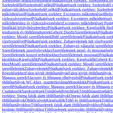
Szelepfedél nélkül
Szelepfedél
Pótalkatrészek ezekhez: Szelepfedél
Lef
Szelepfedéllel
Szelepfedél nélkül
Pótalkatrészek ezekhez: Szelepfedél 
zuhanytálcákhoz
Szelepfedél nélkül
Pótalkatrészek ezekhez: Szelepfed
működtetéssel
Pótalkatrészek ezekhez: Excenteres működtetéssel
Beépí
vízhozzávezetéssel
Pótalkatrészek ezekhez: Excenteres működtetéssel 
működtetéshez és vízhozzávezetéshez
Excenteres működtetéssel Push
fürdőkád lefolyókészleteihez
Pótalkatrészek ezekhez: Kiegészítők fürd
rendszerek és öblítőrendszerek
Geberit Duofix
Szerelőelemek
Pótalkat
ezekhez: Mosdó szerelőelemek
Bidé szerelőelemek
Pótalkatrészek eze
vízelvezetővel
Pótalkatrészek ezekhez: Zuhanyelemek fali vízelvezető
szerelőelemek
Pótalkatrészek ezekhez: Zuhanyzó válaszfal szerelőele
Szerelőelemek szerelvényekhez
Szerelőelemek mosó- és mosogatógé
Szerelőelemek konzol terhelésekhez
Szerelőelemek mosogató
Pótalkat
tárolókhoz
Kiegészítők
Pótalkatrészek ezekhez: Kiegészítők
Geberit K
khez
Mosdó szerelőelemek
Pótalkatrészek ezekhez: Mosdó szerelőele
szerelőelemek
Zuhanyelemek
Pótalkatrészek ezekhez: Zuhanyelemek
K
Rögzítésekhez
Falon kívüli öblítőtartályok
Falon kívüli öblítőtartály
Magasra szerelt
Alacsony és félmagas elhelyezésű
Pótalkatrészek ezek
öblítőtartályok WC-khez, szaniterkerámia
Monoblokk
Pótalkatrészek 
szerelt
Pótalkatrészek ezekhez: Magasra szerelt
Alacsony és félmagas e
Csatlakozók
Sarokszelepek
Tömítések
Rögzítések
Tömítőmandzsetták
S
ezekhez: Sigma falsík alatti öblítőtartályok
Omega falsík alatti öblítőta
öblítőtartályok
Öblítőcsövek
Kiegészítők
Töltő és öblítőszelepek
Töltős
öblítőtartályokhoz
Töltőszelepek falsík alatti öblítőtartályokhoz
Pótalka
kerámia öblítőtartályokhoz
Töltőszelepek univerzális öblítőtartályokho