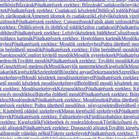
öntőkhöz
Bűzzárak
Pótalkatrészek ezekhez: Bűzzárak
Csatlakozókönyök
etek
Pótalkatrészek ezekhez: Csatlakozó készletek
Öblítőcső toldók
Pótal
 és zárókupakok
Átmeneti idomok és csatlakozók
Lefolyókészletek vize
szifonok
Pótalkatrészek ezekhez: Csigaszifonok
Falsík alatti szifonok
Pót
 ezekhez: Öblítőcsövek és öblítőcső toldók
Szifon csatlakozó
Pótalkatrés
idékhez
Pótalkatrészek ezekhez: Lefolyókészletek bidékhez
Csőszifonok
toldatos karimák
Pótalkatrészek ezekhez: Hegtoldatos karimák
Mosdóka
nyhez
Pótalkatrészek ezekhez: Mosdók szekrényhez
Pultra ültethető m
lig beépíthető mosdók
Pótalkatrészek ezekhez: Félig beépíthető mosdók
Sarokmosdó
Comfort kivitelű mosdók
Mosdók gyerekeknek
Pótalkatré
őmedencék
További mosdók
Pótalkatrészek ezekhez: További mosdók
Kiö
e
Gipszfelfogó medencék
Mosdókagylók tantermekhez
Kiegészítők
Mosdó
takarók
Kiegészítők
Szelepfedél
Rögzítési anyag
Dekorpanelek
Szerelőko
szekrénnyel
Mosdó készletek mosdószekrénnyel
Pótalkatrészek ezekhe
thető mosdó készletek mosdószekrénnyel
Beépíthető mosdó készletek m
ek ezekhez: Mosdószekrények
Kézmosókhoz
Pótalkatrészek ezekhez: 
edencés mosdókhoz
Bútorba építhető mosdó
Pótalkatrészek ezekhez: Bút
ókhoz
Mosdópultok
Pótalkatrészek ezekhez: Mosdópultok
Pultra ültethet
atrészek ezekhez: Pultra ültethető mosdóhoz, négyszögletes
Beépíthető
z: Kisméretű oldalsó szekrények
Magas kiegészítő szekrények
Pótalkatr
rények
Pótalkatrészek ezekhez: Faliszekrények
Fürdőszobabútor-kiegész
 ezekhez: Kiegészítők
Fiókbetétek és rendeződobozok
Törölközőtartó és 
oló aljzatok
Pótalkatrészek ezekhez: Dugaszoló aljzatok
További kiegés
al
Integrált világítás nélkül
Tükrös szekrények
Pótalkatrészek ezekhez: 
lágítás nélkül
Kiegészítők
Világítótestek
Fogantyúk
További kiegészítők
D