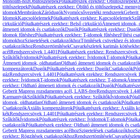
Monolith-hoz
Öblítőszelepek
Pótalkatrészek ezekhez: Öblítőszelepek
Ö
töltőszelepek
Pótalkatrészek ezekhez: Öblítő és töltőszelepek
2 mennyis
idomok
Membránok
Záródugók
Nyomócsővezetéki rendszerek
Geberit
Idomok
Kapcsolóelemek
Pótalkatrészek ezekhez: Kapcsolóelemek
Szű
cirkuláció
Pótalkatrészek ezekhez: Belső cirkuláció
Átmeneti idomok, o
átmeneti idomok és csatlakozók
Dugók
Pótalkatrészek ezekhez: Dugó
idomok fűtéshez
Pótalkatrészek ezekhez: T-idomok fűtéshez
Fűtési cs
idomokhoz
Szigetelések csatlakozókhoz
Tömítések csövekhez és ido
csatlakozókhoz
Rendszertömítések
Csavarkészletek karimás kötésekhe
acél
Rendszercsövek 1.4401
Pótalkatrészek ezekhez: Rendszercsövek
Szűkítők
Ívidomok
Pótalkatrészek ezekhez: Ívidomok
T-idomok
Pótalk
Átmeneti idomok, oldhatatlan
Oldható átmeneti idomok és csatlakozó
kompenzátorok
Dugók
Pótalkatrészek ezekhez: Dugók
Csatlakozók
Pót
gáz
Rendszercsövek 1.4401
Pótalkatrészek ezekhez: Rendszercsövek 
ezekhez: Ívidomok
T-idomok
Pótalkatrészek ezekhez: T-idomok
Átmene
ezekhez: Oldható átmeneti idomok és csatlakozók
Dugók
Pótalkatrész
Geberit Mapress rozsdamentes acél, LABS-free
Rendszercsövek 1.44
Karmantyúk
Szűkítők
Pótalkatrészek ezekhez: Szűkítők
Ívidomok
Pótal
idomok, oldhatatlan
Oldható átmeneti idomok és csatlakozók
Pótalkatr
Csatlakozók
Axiális kompenzátorok
Pótalkatrészek ezekhez: Axiális 
kék
Rendszercsövek 1.4401
Pótalkatrészek ezekhez: Rendszercsövek 
Szűkítők
Ívidomok
Pótalkatrészek ezekhez: Ívidomok
T-idomok
Pótalk
csatlakozók
Pótalkatrészek ezekhez: Oldható átmeneti idomok és csat
Geberit Mapress rozsdamentes acélhoz
Szigetelések csatlakozókhoz
Sz
ezekhez: Rögzítések csatlakozókhoz
Rendszertömítések
Csavarkészlet