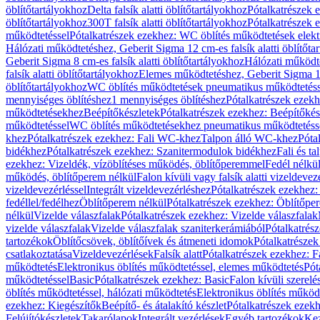
öblítőtartályokhoz
Delta falsík alatti öblítőtartályokhoz
Pótalkatrészek e
öblítőtartályokhoz
300T falsík alatti öblítőtartályokhoz
Pótalkatrészek e
működtetéssel
Pótalkatrészek ezekhez: WC öblítés működtetések elekt
Hálózati működtetéshez, Geberit Sigma 12 cm-es falsík alatti öblítőta
Geberit Sigma 8 cm-es falsík alatti öblítőtartályokhoz
Hálózati működte
falsík alatti öblítőtartályokhoz
Elemes működtetéshez, Geberit Sigma 12 
öblítőtartályokhoz
WC öblítés működtetések pneumatikus működtetéss
mennyiséges öblítéshez
1 mennyiséges öblítéshez
Pótalkatrészek ezekh
működtetésekhez
Beépítőkészletek
Pótalkatrészek ezekhez: Beépítőkés
működtetéssel
WC öblítés működtetésekhez pneumatikus működtetéss
khez
Pótalkatrészek ezekhez: Fali WC-khez
Talpon álló WC-khez
Póta
bidékhez
Pótalkatrészek ezekhez: Szanitermodulok bidékhez
Fali és t
ezekhez: Vizeldék, vízöblítéses működés, öblítőperemmel
Fedél nélkü
működés, öblítőperem nélkül
Falon kívüli vagy falsík alatti vizeldevez
vizeldevezérléssel
Integrált vizeldevezérléshez
Pótalkatrészek ezekhez: 
fedéllel/fedélhez
Öblítőperem nélkül
Pótalkatrészek ezekhez: Öblítőpe
nélkül
Vizelde válaszfalak
Pótalkatrészek ezekhez: Vizelde válaszfalak
vizelde válaszfalak
Vizelde válaszfalak szaniterkerámiából
Pótalkatrés
tartozékok
Öblítőcsövek, öblítőívek és átmeneti idomok
Pótalkatrészek
csatlakoztatása
Vizeldevezérlések
Falsík alatt
Pótalkatrészek ezekhez: Fa
működtetés
Elektronikus öblítés működtetéssel, elemes működtetés
Pót
működtetéssel
Basic
Pótalkatrészek ezekhez: Basic
Falon kívüli szerelé
öblítés működtetéssel, hálózati működtetés
Elektronikus öblítés működ
ezekhez: Kiegészítők
Beépítő- és átalakító készlet
Pótalkatrészek ezekhe
Felújítókészletek
Takarólapok
Integrált vezérlések
Egyéb tartozékok
Kez