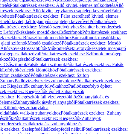
dtetés
Pótalkatrészek ezekhez: Álló kivitel, elemes működtetés
Álló
trészek ezekhez: Álló kivitel, egykaros csaptelep keverővel
Falra
ködtetés
Pótalkatrészek ezekhez: Falra szerelhető kivitel, elemes
elhető kivitel, két fogantyús csaptelep keverővel
Pótalkatrészek
alkatrészek ezekhez: Mosdó szerelvényhez
Szaniter berendezések
z: Lefolyókészletek mosdókhoz
Csőszifonok
Pótalkatrészek ezekhez:
zek ezekhez: Búraszifonok mosdókhoz
Búraszifonok mosdókhoz,
alatti szifonok
Mosdó csatlakozó
Pótalkatrészek ezekhez: Mosdó
k
Állócsövek
Hosszabbítók
Működtetések
Lefolyókészletek mosogató
osógép csatlakozóval
Pótalkatrészek ezekhez: Szifonok mosógép
lakozó
Kiegészítők
Pótalkatrészek ezekhez:
z: Csőszifonok
Falsík alatti szifonok
Pótalkatrészek ezekhez: Falsík
ők
Lefolyókészletek kiöntőkhöz
Pótalkatrészek ezekhez:
zifon csatlakozó
Pótalkatrészek ezekhez: Szifon
Zuhany
Padlóvíz-elvezetés zuhanyokhoz
Pótalkatrészek ezekhez:
hez: Kiegészítők zuhanyfolyókákhoz
Padlóösszefolyó épített
szek ezekhez: Kiegészítők épített zuhanyozók
ezekhez: Kiegészítők fali vízelvezetőkhöz
Zuhanytálcák és
lőelemek
Zuhanytálcák ásványi anyagból
Pótalkatrészek ezekhez:
z: Különleges zuhanytálca
oldalfalak walk-in zuhanyokhoz
Pótalkatrészek ezekhez: Zuhany
észítők
Pótalkatrészek ezekhez: Kiegészítők
Zuhanyok
erendezések csatlakoztatása zuhanyokhoz és
ek ezekhez: Szelepfedéllel
Szelepfedél nélkül
Pótalkatrészek ezekhez: