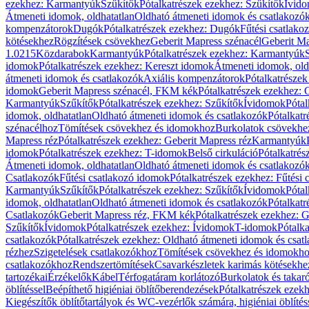
ezekhez: Karmantyúk
Szűkítők
Pótalkatrészek ezekhez: Szűkítők
Ívid
Átmeneti idomok, oldhatatlan
Oldható átmeneti idomok és csatlakozó
kompenzátorok
Dugók
Pótalkatrészek ezekhez: Dugók
Fűtési csatlako
kötésekhez
Rögzítések csövekhez
Geberit Mapress szénacél
Geberit Ma
1.0215
Közdarabok
Karmantyúk
Pótalkatrészek ezekhez: Karmantyúk
idomok
Pótalkatrészek ezekhez: Kereszt idomok
Átmeneti idomok, old
átmeneti idomok és csatlakozók
Axiális kompenzátorok
Pótalkatrésze
idomok
Geberit Mapress szénacél, FKM kék
Pótalkatrészek ezekhez:
Karmantyúk
Szűkítők
Pótalkatrészek ezekhez: Szűkítők
Ívidomok
Pótal
idomok, oldhatatlan
Oldható átmeneti idomok és csatlakozók
Pótalkatr
szénacélhoz
Tömítések csövekhez és idomokhoz
Burkolatok csövekhe
Mapress réz
Pótalkatrészek ezekhez: Geberit Mapress réz
Karmantyúk
idomok
Pótalkatrészek ezekhez: T-idomok
Belső cirkuláció
Pótalkatrés
Átmeneti idomok, oldhatatlan
Oldható átmeneti idomok és csatlakozó
Csatlakozók
Fűtési csatlakozó idomok
Pótalkatrészek ezekhez: Fűtési
Karmantyúk
Szűkítők
Pótalkatrészek ezekhez: Szűkítők
Ívidomok
Pótal
idomok, oldhatatlan
Oldható átmeneti idomok és csatlakozók
Pótalkatr
Csatlakozók
Geberit Mapress réz, FKM kék
Pótalkatrészek ezekhez: 
Szűkítők
Ívidomok
Pótalkatrészek ezekhez: Ívidomok
T-idomok
Pótalk
csatlakozók
Pótalkatrészek ezekhez: Oldható átmeneti idomok és csat
rézhez
Szigetelések csatlakozókhoz
Tömítések csövekhez és idomokh
csatlakozókhoz
Rendszertömítések
Csavarkészletek karimás kötésekhe
tartozékai
Érzékelők
Kábel
Térfogatáram korlátozó
Burkolatok és takar
öblítéssel
Beépíthető higiéniai öblítőberendezések
Pótalkatrészek ezekh
Kiegészítők öblítőtartályok és WC-vezérlők számára, higiéniai öblítés