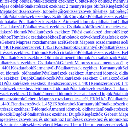
blítés-stop öblítés
Pótalkatrészek ezekhez: Öblítés-stop öblítés
2 mennyis
éges öblítés
Pótalkatrészek ezekhez: 2 mennyiséges öblítés
Kiegészítők
 Mepla
Rendszercsövek, többrétegű
Rendszercsövek fűtéshez, többréteg
kítők
Pótalkatrészek ezekhez: Szűkítők
Könyökök
Pótalkatrészek ezekh
ldhatatlan
Pótalkatrészek ezekhez: Átmeneti idomok, oldhatatlan
Oldhat
k
Csatlakozók
Pótalkatrészek ezekhez: Csatlakozók
Elosztók menetes csa
atlakozó idomok
Pótalkatrészek ezekhez: Fűtési csatlakozó idomok
Kiegé
mokhoz
Tömítések csatlakozókhoz
Burkolatok csövekhez
Rögzítések csö
z
Geberit Mapress rozsdamentes acél
Geberit Mapress rozsdamentes acé
 1.4401
Rendszercsövek 1.4521
Közdarabok
Karmantyúk
Pótalkatrészek
atrészek ezekhez: T-idomok
Belső cirkuláció
Pótalkatrészek ezekhez: Bel
k
Pótalkatrészek ezekhez: Oldható átmeneti idomok és csatlakozók
Axiál
alkatrészek ezekhez: Csatlakozók
Geberit Mapress rozsdamentes acél, 
1.4401
Közdarabok
Karmantyúk
Pótalkatrészek ezekhez: Karmantyúk
Sz
ti idomok, oldhatatlan
Pótalkatrészek ezekhez: Átmeneti idomok, oldha
ek ezekhez: Dugók
Csatlakozók
Pótalkatrészek ezekhez: Csatlakozók
Geb
01
Pótalkatrészek ezekhez: Rendszercsövek 1.4401
Rendszercsövek 1.4
katrészek ezekhez: Ívidomok
T-idomok
Pótalkatrészek ezekhez: T-idom
észek ezekhez: Oldható átmeneti idomok és csatlakozók
Dugók
Pótalkat
kompenzátorok
Geberit Mapress rozsdamentes acél, FKM kék
Pótalkatré
1.4401
Rendszercsövek 1.4521
Közdarabok
Karmantyúk
Pótalkatrészek
atrészek ezekhez: T-idomok
Átmeneti idomok, oldhatatlan
Pótalkatrésze
lakozók
Dugók
Pótalkatrészek ezekhez: Dugók
Kiegészítők Geberit Mapr
igetelések csövekhez és idomokhoz
Tömítések csövekhez és idomokho
ek karimás kötésekhez
Geberit Mapress Therm
Therm rendszercsövek
Id