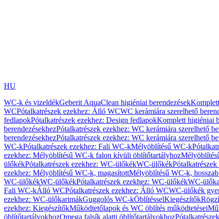
HU
WC-k és vizeldék
Geberit AquaClean higiéniai berendezések
Komplett
WC
Pótalkatrészek ezekhez: Álló WC
WC kerámiára szerelhető beren
fedlapok
Pótalkatrészek ezekhez: Design fedlapok
Komplett higiéniai
berendezésekhez
Pótalkatrészek ezekhez: WC kerámiára szerelhető b
berendezésekhez
Pótalkatrészek ezekhez: WC kerámiára szerelhető b
WC-k
Pótalkatrészek ezekhez: Fali WC-k
Mélyöblítésű WC-k
Pótalkat
ezekhez: Mélyöblítésű WC-k falon kívüli öblítőtartályhoz
Mélyöblíté
ülőkék
Pótalkatrészek ezekhez: WC-ülőkék
WC-ülőkék
Pótalkatrésze
ezekhez: Mélyöblítésű WC-k, magasított
Mélyöblítésű WC-k, hosszabb
WC-ülőkék
WC-ülőkék
Pótalkatrészek ezekhez: WC-ülőkék
WC-ülőka
Fali WC-k
Álló WC
Pótalkatrészek ezekhez: Álló WC
WC-ülőkék gye
ezekhez: WC-ülőkarimák
Guggolós WC-k
Öblítéssel
Kiegészítők
Rögzí
ezekhez: Kiegészítők
Működtetőlapok és WC öblítés működtetései
Műk
öblítőtartályokhoz
Omega falsík alatti öblítőtartályokhoz
Pótalkatrészek