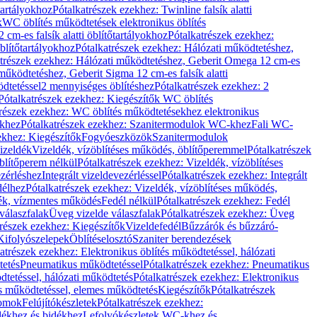
őtartályokhoz
Pótalkatrészek ezekhez: Twinline falsík alatti
k
WC öblítés működtetések elektronikus öblítés
cm-es falsík alatti öblítőtartályokhoz
Pótalkatrészek ezekhez:
blítőtartályokhoz
Pótalkatrészek ezekhez: Hálózati működtetéshez,
atrészek ezekhez: Hálózati működtetéshez, Geberit Omega 12 cm-es
űködtetéshez, Geberit Sigma 12 cm-es falsík alatti
dtetéssel
2 mennyiséges öblítéshez
Pótalkatrészek ezekhez: 2
Pótalkatrészek ezekhez: Kiegészítők WC öblítés
trészek ezekhez: WC öblítés működtetésekhez elektronikus
khez
Pótalkatrészek ezekhez: Szanitermodulok WC-khez
Fali WC-
ekhez: Kiegészítők
Fogyóeszközök
Szanitermodulok
izeldék
Vizeldék, vízöblítéses működés, öblítőperemmel
Pótalkatrészek
blítőperem nélkül
Pótalkatrészek ezekhez: Vizeldék, vízöblítéses
ezérléshez
Integrált vizeldevezérléssel
Pótalkatrészek ezekhez: Integrált
délhez
Pótalkatrészek ezekhez: Vizeldék, vízöblítéses működés,
dék, vízmentes működés
Fedél nélkül
Pótalkatrészek ezekhez: Fedél
válaszfalak
Üveg vizelde válaszfalak
Pótalkatrészek ezekhez: Üveg
trészek ezekhez: Kiegészítők
Vizeldefedél
Bűzzárók és bűzzáró-
Kifolyószelepek
Öblítéselosztó
Szaniter berendezések
atrészek ezekhez: Elektronikus öblítés működtetéssel, hálózati
tetés
Pneumatikus működtetéssel
Pótalkatrészek ezekhez: Pneumatikus
dtetéssel, hálózati működtetés
Pótalkatrészek ezekhez: Elektronikus
és működtetéssel, elemes működtetés
Kiegészítők
Pótalkatrészek
domok
Felújítókészletek
Pótalkatrészek ezekhez:
dékhez és bidékhez
Lefolyókészletek WC-khez és