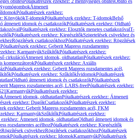
éges öblítés
Pótalkatrészek ezekhez: 2 mennyiséges öblítés
Öblítő és
Nyomógombok
Átmeneti
ű
Idomok
Pótalkatrészek ezekhez:
ez: Könyökök
T-idomok
Pótalkatrészek ezekhez: T-idomok
Belső
ó átmeneti idomok és csatlakozók
Pótalkatrészek ezekhez: Oldható
tlakozóval
Pótalkatrészek ezekhez: Elosztók menetes csatlakozóval
T-
szítők
Pótalkatrészek ezekhez: Kiegészítők
Szigetelések csövekhez és
vekhez
Rögzítések csatlakozókhoz
Pótalkatrészek ezekhez: Rögzítések
l
Pótalkatrészek ezekhez: Geberit Mapress rozsdamentes
 ezekhez: Karmantyúk
Szűkítők
Pótalkatrészek ezekhez:
ső cirkuláció
Átmeneti idomok, oldhatatlan
Pótalkatrészek ezekhez:
is kompenzátorok
Pótalkatrészek ezekhez: Axiális
gáz
Pótalkatrészek ezekhez: Geberit Mapress rozsdamentes acél,
űkítők
Pótalkatrészek ezekhez: Szűkítők
Ívidomok
Pótalkatrészek
tatlan
Oldható átmeneti idomok és csatlakozók
Pótalkatrészek
erit Mapress rozsdamentes acél, LABS-free
Pótalkatrészek ezekhez:
521
Karmantyúk
Pótalkatrészek ezekhez:
ok
Átmeneti idomok, oldhatatlan
Pótalkatrészek ezekhez: Átmeneti
részek ezekhez: Dugók
Csatlakozók
Pótalkatrészek ezekhez:
szek ezekhez: Geberit Mapress rozsdamentes acél, FKM
 ezekhez: Karmantyúk
Szűkítők
Pótalkatrészek ezekhez:
k ezekhez: Átmeneti idomok, oldhatatlan
Oldható átmeneti idomok és
ess rozsdamentes acélhoz
Pótalkatrészek ezekhez: Kiegészítők
z
Rögzítések csövekhez
Rögzítések csatlakozókhoz
Pótalkatrészek
omok
Pótalkatrészek ezekhez: Idomok
Karmantyúk
Pótalkatrészek