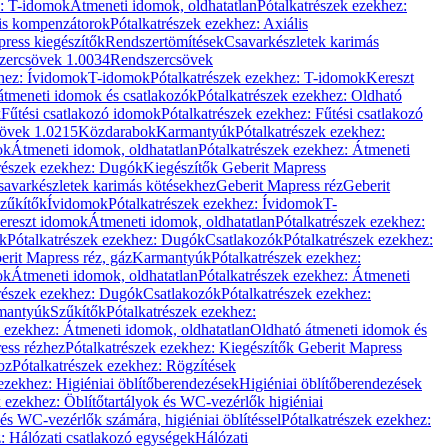
z: T-idomok
Átmeneti idomok, oldhatatlan
Pótalkatrészek ezekhez:
is kompenzátorok
Pótalkatrészek ezekhez: Axiális
ress kiegészítők
Rendszertömítések
Csavarkészletek karimás
zercsövek 1.0034
Rendszercsövek
khez: Ívidomok
T-idomok
Pótalkatrészek ezekhez: T-idomok
Kereszt
átmeneti idomok és csatlakozók
Pótalkatrészek ezekhez: Oldható
k
Fűtési csatlakozó idomok
Pótalkatrészek ezekhez: Fűtési csatlakozó
övek 1.0215
Közdarabok
Karmantyúk
Pótalkatrészek ezekhez:
ok
Átmeneti idomok, oldhatatlan
Pótalkatrészek ezekhez: Átmeneti
részek ezekhez: Dugók
Kiegészítők Geberit Mapress
savarkészletek karimás kötésekhez
Geberit Mapress réz
Geberit
Szűkítők
Ívidomok
Pótalkatrészek ezekhez: Ívidomok
T-
Kereszt idomok
Átmeneti idomok, oldhatatlan
Pótalkatrészek ezekhez:
k
Pótalkatrészek ezekhez: Dugók
Csatlakozók
Pótalkatrészek ezekhez:
erit Mapress réz, gáz
Karmantyúk
Pótalkatrészek ezekhez:
ok
Átmeneti idomok, oldhatatlan
Pótalkatrészek ezekhez: Átmeneti
részek ezekhez: Dugók
Csatlakozók
Pótalkatrészek ezekhez:
rmantyúk
Szűkítők
Pótalkatrészek ezekhez:
k ezekhez: Átmeneti idomok, oldhatatlan
Oldható átmeneti idomok és
ess rézhez
Pótalkatrészek ezekhez: Kiegészítők Geberit Mapress
oz
Pótalkatrészek ezekhez: Rögzítések
ezekhez: Higiéniai öblítőberendezések
Higiéniai öblítőberendezések
k ezekhez: Öblítőtartályok és WC-vezérlők higiéniai
 és WC-vezérlők számára, higiéniai öblítéssel
Pótalkatrészek ezekhez:
: Hálózati csatlakozó egységek
Hálózati