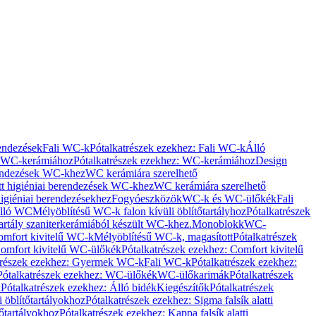
rendezések
Fali WC-k
Pótalkatrészek ezekhez: Fali WC-k
Álló
WC-kerámiához
Pótalkatrészek ezekhez: WC-kerámiához
Design
rendezések WC-khez
WC kerámiára szerelhető
t higiéniai berendezések WC-khez
WC kerámiára szerelhető
igiéniai berendezésekhez
Fogyóeszközök
WC-k és WC-ülőkék
Fali
Álló WC
Mélyöblítésű WC-k falon kívüli öblítőtartályhoz
Pótalkatrészek
tartály szaniterkerámiából készült WC-khez.
Monoblokk
WC-
omfort kivitelű WC-k
Mélyöblítésű WC-k, magasított
Pótalkatrészek
omfort kivitelű WC-ülőkék
Pótalkatrészek ezekhez: Comfort kivitelű
trészek ezekhez: Gyermek WC-k
Fali WC-k
Pótalkatrészek ezekhez:
Pótalkatrészek ezekhez: WC-ülőkék
WC-ülőkarimák
Pótalkatrészek
k
Pótalkatrészek ezekhez: Álló bidék
Kiegészítők
Pótalkatrészek
i öblítőtartályokhoz
Pótalkatrészek ezekhez: Sigma falsík alatti
tőtartályokhoz
Pótalkatrészek ezekhez: Kappa falsík alatti