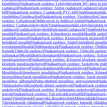
kiöntőkhöz
Pótalkatrészek ezekhez: Lefolyókészletek WC-khez és ki
csatlakozó
Pótalkatrészek ezekhez: Szifon csatlakozó
Csatlakozó készl
ből
Pótalkatrészek ezekhez: Csatlakozók PVC-ből
Tömítőmandzsetták
vizeldékhez
Vizeldeszifon
Pótalkatrészek ezekhez: Vizeldeszifon
Csiga
ezekhez: Csőszifonok
Öblítőcsövek és öblítőcső toldók
Pótalkatrészek
ezekhez: Csatlakozókönyökök
Tömítőmandzsetták
Lefolyókészletek b
csatlakozó
Csatlakozókönyökök
Burkolatok
Csatlakozók
Tömítések
Heg
mosdók
Pótalkatrészek ezekhez: Kétmedencés mosdók
Mosdók szekré
mosdók
Kézmosó
Pótalkatrészek ezekhez: Kézmosó
Sarok kézmosó
Fé
beépíthető mosdók
Pótalkatrészek ezekhez: Alulról beépíthető mosdók
gyerekeknek
Mosdók
Öblítőmedencék
Pótalkatrészek ezekhez: Öblít
Kiöntők
Többcélú medence
Pótalkatrészek ezekhez: Többcélú medenc
szifontakaró
Mosdólábak
Szifontakarók
Pótalkatrészek ezekhez: Szifon
mosdószekrénnyel
Pótalkatrészek ezekhez: Kézmosó készletek mosdó
készletek mosdószekrénnyel
Pótalkatrészek ezekhez: Szekrénybe épí
mosdószekrénnyel
Fürdőszobabútorok
Mosdószekrények
Pótalkatrész
Mosdókhoz
Kétmedencés mosdókhoz
Pótalkatrészek ezekhez: Kétm
kézmosókhoz
Sarok mosdókhoz
Pótalkatrészek ezekhez: Sarok mosd
mosdóhoz, tálformájú
Pultra ültethető mosdóhoz, négyszögletes
Pótalk
Oldalszekrények
Kisméretű oldalsó szekrények
Pótalkatrészek ezekhe
szekrények
Pótalkatrészek ezekhez: Középmagas szekrények
Faliszek
polcok
Pótalkatrészek ezekhez: Fali polcok
Kiegészítők
Pótalkatrészek
kampó
Világítótestek
Fogantyúk
Lábazatkészletek
Mágnestáblák
Dugasz
Tükrök
Integrált világítással
Pótalkatrészek ezekhez: Integrált világításs
világítással
Integrált világítás nélkül
Pótalkatrészek ezekhez: Integrált vi