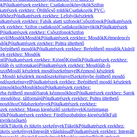
ök
Pótalkatrészek ezekhez: Csatlakozókönyökök
Szifon
katrészek ezekhez: Öblítőcső toldók
Csatlakozók PVC-
ldékhez
Pótalkatrészek ezekhez: Lefolyókészletek
alkatrészek ezekhez: Falsík alatti szifonok
Csőszifonok
Pótalkatrészek
zek ezekhez: Szifon csatlakozó
Csatlakozókönyökök
Pótalkatrészek
Pótalkatrészek ezekhez: Csőszifonok
Szifon
gyló
Mosdók
Mosdók
Pótalkatrészek ezekhez: Mosdók
Kétmedencés
osdók
Pótalkatrészek ezekhez: Pultra ültethető
Beépíthető mosdók
Pótalkatrészek ezekhez: Beépíthető mosdók
Alulról
szek ezekhez: Mosdók
ntő
Pótalkatrészek ezekhez: Kiöntő
Kiöntők
Pótalkatrészek ezekhez:
láb és szifontakaró
Pótalkatrészek ezekhez: Mosdóláb és
nzol
Mosdó készletek mosdószekrénnyel
Kézmosó készletek
z: Mosdó készletek mosdószekrénnyel
Szekrénybe építhető mosdó
osdószekrénnyel
Pótalkatrészek ezekhez: Beépíthető mosdó készletek
Kézmosókhoz
Mosdókhoz
Pótalkatrészek ezekhez:
orba építhető mosdó
Sarok kézmosókhoz
Pótalkatrészek ezekhez: Sarok
ő mosdóhoz, tálformájú
Pótalkatrészek ezekhez: Pultra ültethető
 mosdóhoz
Oldalszekrények
Pótalkatrészek ezekhez:
észek ezekhez: Magas kiegészítő szekrények
Középmagas
ítők
Pótalkatrészek ezekhez: Fürdőszobabútor-kiegészítők
Fali
törölközőtartó
zítők
Tükrök és tükrös szekrények
Tükrök
Pótalkatrészek ezekhez:
Tükrös szekrények
Integrált világítással
Pótalkatrészek ezekhez: Integrált
ugaszoló aljzatok
Szerelvények
Mosdócsaptelep
Pótalkatrészek